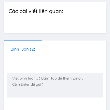
Các bài viết liên quan:
Bình luận
(2)