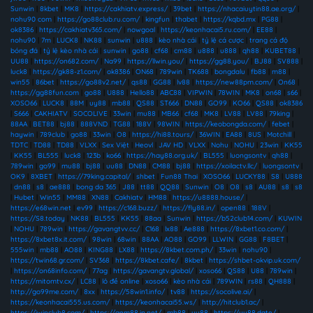
Sunwin
|
8kbet
|
MK8
|
https://cakhiatv.express/
|
39bet
|
https://nhacaiuytin88.ae.org/
|
nohu90 com
|
https://go88club.ru.com/
|
kingfun
|
thabet
|
https://kqbd.mx
|
PG88
|
ok8386
|
https://cakhiatv365.com/
|
nowgoal
|
https://keonhacai5.ru.com/
|
EE88
|
nohu90
|
7m
|
LUCK8
|
NK88
|
sunwin
|
u888
|
kèo nhà cái
|
tỷ lệ cá cược
|
trang cá độ
bóng đá
|
tỷ lệ kèo nhà cái
|
sunwin
|
go88
|
cf68
|
cm88
|
u888
|
u888
|
qh88
|
KUBET88
|
UU88
|
https://on682.com/
|
Na99
|
https://llwin.you/
|
https://gg88.you/
|
BJ88
|
SV888
|
luck8
|
https://gk88-z1.com/
|
ok8386
|
ON68
|
789win
|
TK688
|
bongdalu
|
fb88
|
m88
|
win55
|
86bet
|
https://go88v2.net/
|
qs88
|
GG88
|
lv88
|
https://new88pm.com/
|
On68
|
https://gg88fun.com
|
go88
|
U888
|
Hello88
|
ABC88
|
VIPWIN
|
78WIN
|
MK8
|
on68
|
s66
|
XOSO66
|
LUCK8
|
88M
|
uy88
|
mb88
|
QS88
|
ST666
|
DN88
|
GO99
|
KO66
|
QS88
|
ok8386
|
S666
|
CAKHIATV
|
SOCOLIVE
|
33win
|
mu88
|
MB66
|
cf68
|
MK8
|
LV88
|
LV88
|
79king
|
88AA
|
BET88
|
bj88
|
888VND
|
TG88
|
188V
|
98WIN
|
https://keobongda.com/
|
febet
|
haywin
|
789club
|
go88
|
33win
|
O8
|
https://hi88.tours/
|
36WIN
|
EA88
|
8US
|
Motchill
|
TDTC
|
TD88
|
TD88
|
VLXX
|
Sex Việt
|
Heovl
|
JAV HD
|
VLXX
|
Nohu
|
NOHU
|
23win
|
KK55
|
KK55
|
BL555
|
luck8
|
123b
|
ko66
|
https://hay88.org.uk/
|
BL555
|
luongsontv
|
qh88
|
789win
|
go99
|
mu88
|
bj88
|
uu88
|
DN88
|
CM88
|
bj88
|
https://xoilactv.llc/
|
luongsontv
|
OK9
|
8XBET
|
https://79king.capital/
|
shbet
|
Fun88 Thai
|
XOSO66
|
LUCKY88
|
S8
|
U888
|
dn88
|
s8
|
ae888
|
bong da 365
|
J88
|
tt88
|
QQ88
|
Sunwin
|
O8
|
O8
|
s8
|
AU88
|
s8
|
s8
|
Hubet
|
Win55
|
MM88
|
XN88
|
Cakhiatv
|
HM88
|
https://u8888.house/
|
https://e68win.net
|
ev99
|
https://c168.buzz/
|
https://fly88.in/
|
open88
|
188V
|
https://S8.today
|
NK88
|
BL555
|
KK55
|
88aa
|
Sunwin
|
https://b52club14.com/
|
KUWIN
|
NOHU
|
789win
|
https://gavangtvv.cc/
|
C168
|
lx88
|
Ae888
|
https://8xbet1.co.com/
|
https://8xbet8x.it.com/
|
98win
|
68win
|
88AA
|
AO88
|
GO99
|
LLWIN
|
GG88
|
F8BET
|
555win
|
mb88
|
AO88
|
KING88
|
LX88
|
https://8kbet.com.ph/
|
33win
|
nohu90
|
https://twin68.gr.com/
|
SV368
|
https://8kbet.cafe/
|
8kbet
|
https://shbet-okvip.uk.com/
|
https://on68info.com/
|
77ag
|
https://gavangtv.global/
|
xoso66
|
QS88
|
U88
|
789win
|
https://mitomtv.cx/
|
LC88
|
lô đề online
|
xoso66
|
kèo nhà cái
|
789WIN
|
rs88
|
QH888
|
http://go99me.com/
|
8xx
|
https://58win1.info/
|
tv88
|
https://socolive.ai/
|
https://keonhacai555.us.com/
|
https://keonhacai55.ws/
|
http://hitclub1.ac/
|
https://iwinclub8.com/
|
https://gem88.in.net/
|
mb88
|
uu88
|
https://uu88.date/
|