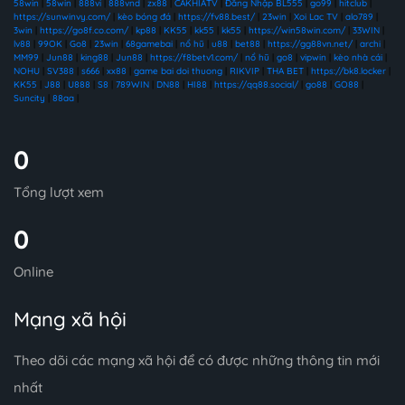
58win
|
58win
|
888vi
|
888vnd
|
zx88
|
CAKHIATV
|
Đăng Nhập BL555
|
go99
|
hitclub
|
https://sunwinvy.com/
|
kèo bóng đá
|
https://fv88.best/
|
23win
|
Xoi Lac TV
|
alo789
|
3win
|
https://go8f.co.com/
|
kp88
|
KK55
|
kk55
|
kk55
|
https://win58win.com/
|
33WIN
|
lv88
|
99OK
|
Go8
|
23win
|
68gamebai
|
nổ hũ
|
u88
|
bet88
|
https://gg88vn.net/
|
archi
|
MM99
|
Jun88
|
king88
|
Jun88
|
https://f8betv1.com/
|
nổ hũ
|
go8
|
vipwin
|
kèo nhà cái
|
NOHU
|
SV388
|
s666
|
xx88
|
game bai doi thuong
|
RIKVIP
|
THA BET
|
https://bk8.locker
|
KK55
|
J88
|
U888
|
S8
|
789WIN
|
DN88
|
HI88
|
https://qq88.social/
|
go88
|
GO88
|
Suncity
|
88aa
|
0
Tổng lượt xem
0
Online
Mạng xã hội
Theo dõi các mạng xã hội để có được những thông tin mới
nhất