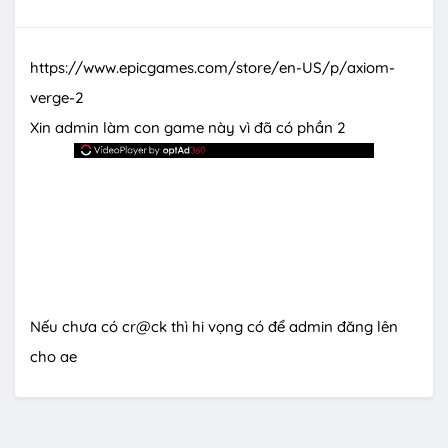
https://www.epicgames.com/store/en-US/p/axiom-
verge-2
Xin admin làm con game này vì đã có phần 2
Nếu chưa có cr@ck thì hi vọng có để admin đăng lên
cho ae