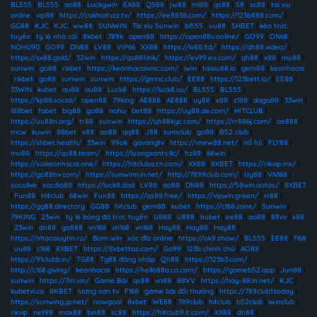
BL555
|
BL555
|
ao88
|
Luckywin
|
EA88
|
QS88
|
jw88
|
ml88
|
qs88
|
S8
|
sc88
|
tai xiu
online
|
vip88
|
https://cakhiatvzz.tv/
|
https://ee8838.com/
|
https://123b888.com/
|
GG88
|
KJC
|
KJC
|
ww88
|
SUNWIN
|
Tài xỉu Sunwin
|
bl555
|
uu88
|
SHBET
|
kèo trực
tuyến
|
tỷ lệ nhà cái
|
8kbet
|
789k
|
open88
|
https://open88v.online/
|
GO99
|
ON68
|
NOHU90
|
GO99
|
DN88
|
LV88
|
VIP66
|
XX88
|
https://lv88.ltd/
|
https://dh88.video/
|
https://sx88.gold/
|
32win
|
https://qs881.ink/
|
https://ev99.eu.com/
|
qh88
|
x88
|
mu88
|
sunwin
|
go88
|
rikbet
|
https://keonhacaivnic.com/
|
iwin
|
taixiu88.io
|
gem88
|
keonhacai
|
rikbet
|
go88
|
sunwin
|
sunwin
|
https://gmnc.club/
|
EE88
|
https://123bett.io/
|
EE88
|
33WIN
|
kubet
|
au88
|
au88
|
Luck8
|
https://luck8.so/
|
BL555
|
BL555
|
https://kp88.social/
|
open88
|
79king
|
AE888
|
AE888
|
uy88
|
x88
|
z188
|
daga88
|
33win
|
188bet
|
fabet
|
big88
|
go88
|
nohu
|
bet88
|
https://uy88.de.com/
|
HITCLUB
|
https://uu88n.org/
|
tr88
|
sunwin
|
https://qh88kyc.com/
|
https://rr886j.com/
|
ae888
|
mcw
|
kuwin
|
88bet
|
x88
|
ao88
|
qq88
|
J88
|
sumclub
|
go88
|
B52 club
|
https://shbet.health/
|
33win
|
99ok
|
gavangtv
|
https://vnew88.net/
|
nổ hũ
|
FLY88
|
mu88
|
https://qs88.team/
|
https://luongsontv.llc/
|
hz88
|
68win
|
https://soikeonhacai.one/
|
https://hitcluba.cn.com/
|
XX88
|
8XBET
|
https://rikvip.mx/
|
https://go88hv.com/
|
https://sunwinn.in.net/
|
http://7899club.com/
|
Uy88
|
VN168
|
socolive
|
xocdia88
|
https://luck8.dad
|
LV88
|
ao88
|
DN88
|
https://58win.autos/
|
8XBET
|
Fun88
|
Hitclub
|
68win
|
Fun88
|
https://qs88.free/
|
https://vipwin.green/
|
rr88
|
https://gg88.directory
|
GG88
|
hitclub
|
gem88
|
kubet
|
https://c168.zone/
|
Sunwin
|
79KING
|
23win
|
tỷ lệ bóng đá trực tuyến
|
U888
|
U888
|
hubet
|
ee88
|
ao88
|
88vv
|
x88
|
23win
|
dn88
|
ga888
|
vn168
|
vn168
|
vn168
|
Hay88
|
Hay88
|
Hay88
|
https://nhacaiuytin.ro/
|
Bom win
|
xóc đĩa online
|
https://ok9.show/
|
BL555
|
EE88
|
f168
|
uu88
|
c168
|
8XBET
|
https://8xbettaz.com/
|
Go99
|
123b chính chủ
|
AO88
|
https://91clubb.in/
|
TG88
|
Tg88 đăng nhập
|
Qh88
|
https://123b3.com/
|
http://c168.giving/
|
keonhacai
|
https://hello88a.co.com/
|
https://gameb52.app
|
Jun88
|
sunwin
|
https://7m.vin/
|
Game Bài
|
qs88
|
vn88
|
88VV
|
https://hay-88.in.net/
|
KJC
|
kubetvi.co
|
8KBET
|
lương sơn tv
|
F168
|
game bài đổi thưởng
|
https://789club1.today
|
https://sunwing.jp.net/
|
nowgoal
|
8xbet
|
WE88
|
789club
|
hitclub
|
b52club
|
iwinclub
|
rikvip
|
net88
|
max88
|
bin88
|
sc88
|
https://hitclub9.it.com/
|
XX88
|
dn88
|