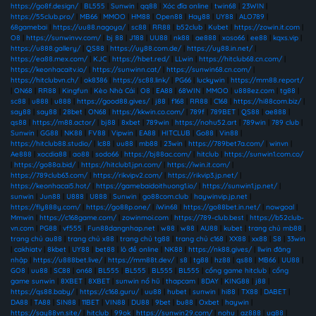
https://go8f.design/
|
BL555
|
Sunwin
|
qq88
|
Xóc đĩa online
|
twin68
|
23WIN
|
https://55club.pro/
|
MB66
|
MMOO
|
HM88
|
Open88
|
Hay88
|
UY88
|
ALO789
|
68gamebai
|
https://uu88.nagoya/
|
sc88
|
RR88
|
b52club
|
Kubet
|
https://zowin.it.com
|
O8
|
https://sunwinvv.com/
|
bj 88
|
J188
|
UU88
|
nk88
|
ae888
|
xoso66
|
ee88
|
kqxs.vip
|
https://u888.gallery/
|
QS88
|
https://uy88.com.de/
|
https://uy88.in.net/
|
https://ea88.mex.com/
|
KJC
|
https://hbet.red/
|
LLwin
|
https://hitclub68.cn.com/
|
https://keonhacaitv.io/
|
https://sunwinn.cat/
|
https://sunwin68.cn.com/
|
https://hitclubvn.ch/
|
ok8386
|
https://sc88.link/
|
PG66
|
luckywin
|
https://mm88.report/
|
ON68
|
RR88
|
Kingfun
|
Kèo Nhà Cái
|
O8
|
EA88
|
68WIN
|
MMOO
|
u888ez.com
|
tg88
|
sc88
|
u888
|
u888
|
https://good88.gives/
|
j88
|
f168
|
RR88
|
C168
|
https://hi88com.biz/
|
say88
|
say88
|
28bet
|
ON68
|
https://kkwin.co.com/
|
789f
|
789BET
|
QS88
|
ae888
|
qs88
|
https://m88.actor/
|
bj88
|
8xbet
|
789win
|
https://nohu52.art
|
789win
|
789 club
|
Sunwin
|
GG88
|
NK88
|
FV88
|
Vipwin
|
EA88
|
HITCLUB
|
Go88
|
Vin88
|
https://hitclub88.studio/
|
lc88
|
uu88
|
mb88
|
23win
|
https://789bet7a.com/
|
winvn
|
Ae888
|
xocdia88
|
ao88
|
sodo66
|
https://bj88ac.com/
|
hitclub
|
https://sunwin1.com.co/
|
https://go88a.bid/
|
https://hitclub1.jpn.com/
|
https://iwin.it.com/
|
https://789club63.com/
|
https://rikvipv2.com/
|
https://rikvip3.jp.net/
|
https://keonhacai5.hot/
|
https://gamebaidoithuong1.io/
|
https://sunwin1.jp.net/
|
sunwin
|
Jun88
|
U888
|
U888
|
Sunwin
|
go88com.club
|
haywinvip.jp.net
|
https://fly888y.com/
|
https://go88p.one/
|
iWin68
|
https://go88bet.in.net/
|
nowgoal
|
Mmwin
|
https://c168game.com/
|
zowinmoi.com
|
https://789-club.best
|
https://b52club-
vn.com
|
PG88
|
vf555
|
Fun88dangnhap.net
|
w88
|
w88
|
AU88
|
kubet
|
trang chủ mb88
|
trang chủ au88
|
trang chủ x88
|
trang chủ tg88
|
trang chủ c168
|
XX88
|
xx88
|
S8
|
33win
|
cakhiatv
|
8kbet
|
UY88
|
bet88
|
lô đề online
|
NK88
|
https://nk88.gives/
|
llwin đăng
nhập
|
https://u888bet.live/
|
https://mm88t.dev/
|
s8
|
tg88
|
hz88
|
qs88
|
MB66
|
UU88
|
GO8
|
uu88
|
SC88
|
on68
|
BL555
|
BL555
|
BL555
|
BL555
|
cổng game hitclub
|
cổng
game sunwin
|
8XBET
|
8XBET
|
sunwin nổ hũ
|
thapcam
|
8DAY
|
KING88
|
j88
|
https://qs88.baby/
|
https://c168.guru/
|
uu88
|
hubet
|
sunwin
|
hi88
|
TX88
|
DABET
|
DA88
|
TA88
|
SIN88
|
11BET
|
VIN88
|
DU88
|
9bet
|
bu88
|
Oxbet
|
haywin
|
https://say88vn.site/
|
hitclub
|
99ok
|
https://sunwin29.com/
|
nohu
|
az888
|
ug88
|