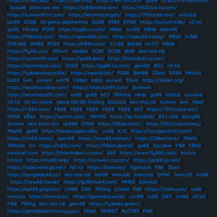
https://cm88.dad/
|
https://hi88.uno/
|
https://iwin.sa.com/
|
go88
|
https://mm88.press/
|
Xoso66
|
phim sex vlxx
|
https://xx88brand.com/
|
https://b52club.sa.com/
|
https://sunwin19.cn.com/
|
https://keonhacai.gdn/
|
https://789clubb.one/
|
iwinclub
|
bin88
|
GG88
|
tải game daominhha
|
GG88
|
XX88
|
RR88
|
https://sunwin.talk/
|
nổ hũ
|
go88
|
Hitclub
|
PG99
|
https://pg66.us.com/
|
MB66
|
Jun88
|
MB66
|
open88
|
https://f168slot.com/
|
https://open886.com/
|
https://open88.today/
|
MB66
|
Sv368
|
OPEN88
|
MM88
|
PG99
|
https://hi88s.com/
|
FLY88
|
Bet88
|
nn777
|
MB66
|
https://fly88.uno/
|
789win
|
vaobet
|
SC88
|
GO88
|
dt68
|
kèo nhà cái
|
https://sunwin99.ceo/
|
https://go88.deal/
|
https://hitclubsbs.jp.net/
|
https://keonhacai.voto/
|
GG88
|
https://gg88.co.com/
|
gem88
|
B52
|
nổ hũ
|
https://tylekeonhacai.life/
|
https://new88.biz/
|
PG88
|
Bet168
|
23win
|
RR88
|
Hitclub
|
Go88
|
Iwin
|
sunwin
|
win79
|
V9bet
|
kqbd
|
sunwin
|
33win
|
https://8kbet.org/
|
https://keonhacaitop.com/
|
https://manclub99.com/
|
Bomwin
|
https://keonhacai95.com/
|
xx88
|
go88
|
b52
|
789club
|
rikvip
|
go88
|
hitclub
|
socolive
|
nổ hũ
|
tài xỉu online
|
game bài đổi thưởng
|
b52club
|
kèo nhà cái
|
sunwin
|
iwin
|
i9bet
|
https://rr88it.com/
|
FB88
|
FB88
|
FB88
|
FB88
|
FB88
|
b52
|
https://789clubze.win/
|
RR88
|
สล็อต
|
https://luphim.com/
|
79KING
|
https://kjc.football/
|
B52 club
|
Bong88
|
Sunwin
|
xem phim fun
|
ae888
|
CM88
|
https://88aa.actor/
|
https://b52club.money/
|
Max88
|
go88
|
https://keobongda.cafe/
|
uu88
|
KJC
|
https://luongsontv23.com/
|
https://cm88.vision/
|
open88
|
https://new88.market/
|
https://28bet.blue/
|
78Win
|
789club
|
7m
|
https://hi88c.com/
|
https://f8bet.dental/
|
go88
|
Socolive
|
F168
|
FB88
|
socolive1 com
|
https://thienhabet.ru.com/
|
E88
|
https://www.fly888.club/
|
hitclub
|
hitclub
|
https://mu88.help/
|
https://sunwinn.za.com/
|
https://go881.jp.net/
|
https://lodeonline.gb.net/
|
Nổ hũ
|
https://bom.win/
|
Ngonclub
|
f168
|
33win
|
https://bongdalu88.co/
|
kèo nhà cái
|
net88
|
iwinclub
|
manclub
|
GMNC
|
Nohu90
|
cm88
|
https://new88.movie/
|
https://go88club4.com/
|
MM88
|
Sanclub
|
https://bet88.graphics/
|
CM88
|
C168
|
79King
|
LLWIN
|
f168
|
https://2ok9.com/
|
sc88
|
iwinclub
|
https://banca.ac/
|
https://gamebai.work/
|
Jun88
|
sc88
|
OK9
|
cm88
|
nổ hũ
|
F168
|
79king
|
kèo nhà cái
|
gem88
|
https://tylekeo.green/
|
https://gamebaidoithuong.you/
|
f8bet
|
789BET
|
ALO789
|
F168
|