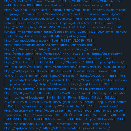
https://28bet.blue/
|
78Win
|
789club
|
7m
|
https://hi88c.com/
|
https://f8bet.dental/
|
go88
|
Socolive
|
F168
|
FB88
|
socolive1 com
|
https://thienhabet.ru.com/
|
E88
|
https://www.fly888.club/
|
hitclub
|
hitclub
|
https://mu88.help/
|
https://sunwinn.za.com/
|
https://go881.jp.net/
|
https://lodeonline.gb.net/
|
Nổ hũ
|
https://bom.win/
|
Ngonclub
|
f168
|
33win
|
https://bongdalu88.co/
|
kèo nhà cái
|
net88
|
iwinclub
|
manclub
|
GMNC
|
Nohu90
|
cm88
|
https://new88.movie/
|
https://go88club4.com/
|
MM88
|
Sanclub
|
https://bet88.graphics/
|
CM88
|
C168
|
79King
|
LLWIN
|
f168
|
https://2ok9.com/
|
sc88
|
iwinclub
|
https://banca.ac/
|
https://gamebai.work/
|
Jun88
|
sc88
|
OK9
|
cm88
|
nohu90
|
F168
|
79king
|
kèo nhà cái
|
gem88
|
https://tylekeo.green/
|
https://gamebaidoithuong.you/
|
f8bet
|
789BET
|
ALO789
|
F168
|
https://top10trangcacuocbongda.com/
|
https://lodeonline2.org/
|
https://go88vn.sa.com/
|
https://taihitclub.cn.com/
|
https://sshbet.io/
|
https://shbethi.com/
|
https://shbet.law/
|
nn777
|
PG66
|
RR88
|
https://shbetb0.com/
|
https://8kbet8.org/
|
https://trangcadobongda.bio/
|
Game bài
|
7m cn
|
23win
|
https://f8bet.luxury/
|
cm88
|
MU88
|
https://78wind.com/
|
UU88
|
https://fly88.select/
|
7M
|
tg88
|
https://o8.ninja/
|
https://keonhacai.cool/
|
https://7mcn.llc/
|
bj88
|
o8
|
okvip
|
https://ok9.property/
|
789WIN
|
OPEN88
|
GG88
|
78win.so
|
hitclub
|
sunwin
|
CM88
|
79king
|
https://hi88.me/
|
go88
|
https://fly88.green/
|
https://ok9bet.net/
|
EE88
|
nk88
|
https://cakhiatv.lifestyle/
|
https://cakhia03.tv/
|
https://keonhacai18.website/
|
iwin club
|
https://haywin-vn.site/
|
https://go88vn.tech/
|
https://say88vn.com/
|
f168
|
https://hoiquantv.vip/
|
https://hoiquantv.site/
|
https://hoiquantv.online/
|
Kèo Nhà Cái
|
https://fly88.gives/
|
cm88
|
Luck8
|
https://ok988.info/
|
jun88
|
nhà cái uy tín
|
kèo nhà
cái
|
https://new88.webcam/
|
BIN88
|
BIN88
|
Rikvip
|
B52club
|
789club
|
789club
|
789club
|
sunwin
|
sunwin
|
sunwin
|
mb66
|
go88
|
sao789
|
hitclub
|
8day
|
sunwin
|
thabet
|
MB66
|
https://ok9.events/
|
ao88
|
ga6789
|
siu88
|
bet88
|
rr88
|
https://o8.style/
|
https://gg88.center/
|
https://fly8889.com/
|
x88
|
MM88
|
ev88
|
yo88
|
MM88
|
Sunwin
|
Lô đề online
|
https://78wintx.com/
|
c168
|
NỔ HŨ
|
cm88
|
ok9
|
F168
|
Jun88
|
x88
|
cm88
|
b29
|
GG88
|
58win
|
MM88
|
789club
|
nohu
|
sc88
|
F8bet
|
https://f1688.world/
|
UG88
|
https://b52club.team
|
FC88
|
Red88
|
https://hi88.pink/
|
cm88
|
kèo nhà cái
|
https://tylekeonhacai.top/
|
https://789clubb.uk.net/
|
https://go888.sa.com/
|