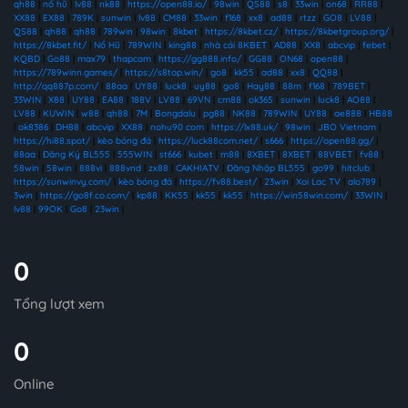
qh88
|
nổ hũ
|
lv88
|
nk88
|
https://open88.io/
|
98win
|
QS88
|
s8
|
33win
|
on68
|
RR88
|
XX88
|
EX88
|
789K
|
sunwin
|
lv88
|
CM88
|
33win
|
f168
|
xx8
|
ad88
|
rtzz
|
GO8
|
LV88
|
QS88
|
qh88
|
qh88
|
789win
|
98win
|
8kbet
|
https://8kbet.cz/
|
https://8kbetgroup.org/
|
https://8kbet.fit/
|
Nổ Hũ
|
789WIN
|
king88
|
nhà cái 8KBET
|
AD88
|
XX8
|
abcvip
|
febet
|
KQBD
|
Go88
|
max79
|
thapcam
|
https://gg888.info/
|
GG88
|
ON68
|
open88
|
https://789winn.games/
|
https://s8top.win/
|
go8
|
kk55
|
ad88
|
xx8
|
QQ88
|
http://qq887p.com/
|
88aa
|
UY88
|
luck8
|
uy88
|
go8
|
Hay88
|
88m
|
f168
|
789BET
|
33WIN
|
X88
|
UY88
|
EA88
|
188V
|
LV88
|
69VN
|
cm88
|
ok365
|
sunwin
|
luck8
|
AO88
|
LV88
|
KUWIN
|
w88
|
qh88
|
7M
|
Bongdalu
|
pg88
|
NK88
|
789WIN
|
UY88
|
ae888
|
HB88
|
ok8386
|
DH88
|
abcvip
|
XX88
|
nohu90 com
|
https://lx88.uk/
|
98win
|
JBO Vietnam
|
https://hi88.spot/
|
kèo bóng đá
|
https://luck88com.net/
|
s666
|
https://open88.gg/
|
88aa
|
Đăng Ký BL555
|
555WIN
|
st666
|
kubet
|
m88
|
8XBET
|
8XBET
|
88VBET
|
fv88
|
58win
|
58win
|
888vi
|
888vnd
|
zx88
|
CAKHIATV
|
Đăng Nhập BL555
|
go99
|
hitclub
|
https://sunwinvy.com/
|
kèo bóng đá
|
https://fv88.best/
|
23win
|
Xoi Lac TV
|
alo789
|
3win
|
https://go8f.co.com/
|
kp88
|
KK55
|
kk55
|
kk55
|
https://win58win.com/
|
33WIN
|
lv88
|
99OK
|
Go8
|
23win
|
0
Tổng lượt xem
0
Online