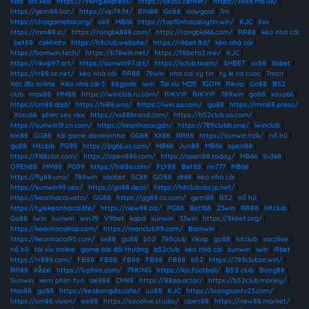
nba
|
soi kèo
|
https://79king.express/
|
https://ok365.center/
|
https://xx88.me.uk/
|
https://gem88.bar/
|
https://vip79.fit/
|
BIN88
|
Go88
|
nowgoal
|
7m
|
https://choigamebai.org/
|
ok9
|
MB66
|
https://top10nhacaiuytin.win/
|
KJC
|
8xx
|
https://mm88.io/
|
https://rongbk888.com/
|
https://rongbk666.com/
|
RR88
|
kèo nhà cái
|
bet88
|
cakhiatv
|
https://hitclub.website/
|
https://rikbet.ltd/
|
kèo nhà cái
|
https://bomwin.tech/
|
https://b78win.net/
|
https://f8beta2.me/
|
KJC
|
https://rikvip97.art/
|
https://sunwin97.art/
|
https://kclub.team/
|
SHBET
|
xx88
|
8kbet
|
https://rr88.se.net/
|
kèo nhà cái
|
RR88
|
78win
|
nha cai uy tin
|
ty le ca cuoc
|
7mcn
|
Xóc đĩa online
|
Kèo nhà cái 5
|
88goals
|
iwin
|
Tài xỉu MD5
|
1GOM
|
Rikvip
|
Go88
|
B52
club
|
max88
|
MM88
|
https://iwinclub.ru.com/
|
RIKVIP
|
RIKVIP
|
789win
|
go88
|
xoso66
|
https://cm88.dad/
|
https://hi88.uno/
|
https://iwin.sa.com/
|
go88
|
https://mm88.press/
|
Xoso66
|
phim sex vlxx
|
https://xx88brand.com/
|
https://b52club.sa.com/
|
https://sunwin19.cn.com/
|
https://keonhacai.gdn/
|
https://789clubb.one/
|
iwinclub
|
bin88
|
GG88
|
tải game daominhha
|
GG88
|
XX88
|
RR88
|
https://sunwin.talk/
|
nổ hũ
|
go88
|
Hitclub
|
PG99
|
https://pg66.us.com/
|
MB66
|
Jun88
|
MB66
|
open88
|
https://f168slot.com/
|
https://open886.com/
|
https://open88.today/
|
MB66
|
Sv368
|
OPEN88
|
MM88
|
PG99
|
https://hi88s.com/
|
FLY88
|
Bet88
|
nn777
|
MB66
|
https://fly88.uno/
|
789win
|
vaobet
|
SC88
|
GO88
|
dt68
|
kèo nhà cái
|
https://sunwin99.ceo/
|
https://go88.deal/
|
https://hitclubsbs.jp.net/
|
https://keonhacai.voto/
|
GG88
|
https://gg88.co.com/
|
gem88
|
B52
|
nổ hũ
|
https://tylekeonhacai.life/
|
https://new88.biz/
|
PG88
|
Bet168
|
23win
|
RR88
|
Hitclub
|
Go88
|
Iwin
|
sunwin
|
win79
|
V9bet
|
kqbd
|
sunwin
|
33win
|
https://8kbet.org/
|
https://keonhacaitop.com/
|
https://manclub99.com/
|
Bomwin
|
https://keonhacai95.com/
|
xx88
|
go88
|
b52
|
789club
|
rikvip
|
go88
|
hitclub
|
socolive
|
nổ hũ
|
tài xỉu online
|
game bài đổi thưởng
|
b52club
|
kèo nhà cái
|
sunwin
|
iwin
|
i9bet
|
https://rr88it.com/
|
FB88
|
FB88
|
FB88
|
FB88
|
FB88
|
b52
|
https://789clubze.win/
|
RR88
|
สล็อต
|
https://luphim.com/
|
79KING
|
https://kjc.football/
|
B52 club
|
Bong88
|
Sunwin
|
xem phim fun
|
ae888
|
CM88
|
https://88aa.actor/
|
https://b52club.money/
|
Max88
|
go88
|
https://keobongda.cafe/
|
uu88
|
KJC
|
https://luongsontv23.com/
|
https://cm88.vision/
|
ee88
|
https://socolive.studio/
|
open88
|
https://new88.market/
|