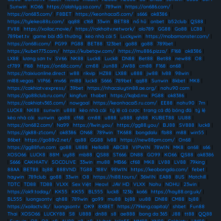
|
Sunwin
|
KO66
|
https://alahlyg.sa.com/
|
789win
|
https://on686.com/
|
https://on683.com/
|
F8BET
|
https://keonhacai5.com/
|
s666
|
ok8386
|
https://tylekeo88s.com/
|
qq88
|
c168
|
33win
|
BET88
|
nổ hũ
|
onbet
|
b52club
|
QS88
|
FV88
|
https://xoilac.movie/
|
https://rakhoitv.network/
|
alo789
|
GG88
|
Go88
|
LC88
|
789bet.tv
|
game bài đổi thưởng
|
kèo nhà cái 5
|
Luckywin
|
https://mobamonster.com/
|
https://on68i.com/
|
PG99
|
PG88
|
BET88
|
123bet
|
go88
|
go88
|
789bet
|
https://kubet773.com/
|
https://kubetqw.com/
|
https://mu886.pizza/
|
F168
|
ok8386
|
LX88
|
lương sơn tv
|
SV66
|
NK88
|
Luck8
|
Luck8
|
DN88
|
Bet88
|
Bet88
|
new88
|
O8
|
cf789
|
f168
|
https://on68c.com/
|
cm88
|
Jun88
|
JW88
|
cm88
|
F168
|
on68
|
https://taixiuonline.direct
|
w88
|
rikvip
|
HZ88
|
LX88
|
u888
|
jw88
|
lv88
|
98win
|
ml88.vegas
|
VIP66
|
mv66
|
ml88
|
luck8
|
S666
|
789bet
|
qq88
|
Sunwin
|
8kbet
|
MK8
|
https://cakhiatv.express/
|
39bet
|
https://nhacaiuytin88.ae.org/
|
nohu90 com
|
https://go88club.ru.com/
|
kingfun
|
thabet
|
https://kqbd.mx
|
PG88
|
ok8386
|
https://cakhiatv365.com/
|
nowgoal
|
https://keonhacai5.ru.com/
|
EE88
|
nohu90
|
7m
|
LUCK8
|
NK88
|
sunwin
|
u888
|
kèo nhà cái
|
tỷ lệ cá cược
|
trang cá độ bóng đá
|
tỷ lệ
kèo nhà cái
|
sunwin
|
go88
|
cf68
|
cm88
|
u888
|
u888
|
qh88
|
KUBET88
|
UU88
|
https://on682.com/
|
Na99
|
https://llwin.you/
|
https://gg88.you/
|
BJ88
|
SV888
|
luck8
|
https://gk88-z1.com/
|
ok8386
|
ON68
|
789win
|
TK688
|
bongdalu
|
fb88
|
m88
|
win55
|
86bet
|
https://go88v2.net/
|
qs88
|
GG88
|
lv88
|
https://new88pm.com/
|
On68
|
https://gg88fun.com
|
go88
|
U888
|
Hello88
|
ABC88
|
VIPWIN
|
78WIN
|
MK8
|
on68
|
s66
|
XOSO66
|
LUCK8
|
88M
|
uy88
|
mb88
|
QS88
|
ST666
|
DN88
|
GO99
|
KO66
|
QS88
|
ok8386
|
S666
|
CAKHIATV
|
SOCOLIVE
|
33win
|
mu88
|
MB66
|
cf68
|
MK8
|
LV88
|
LV88
|
79king
|
88AA
|
BET88
|
bj88
|
888VND
|
TG88
|
188V
|
98WIN
|
https://keobongda.com/
|
febet
|
haywin
|
789club
|
go88
|
33win
|
O8
|
https://hi88.tours/
|
36WIN
|
EA88
|
8US
|
Motchill
|
TDTC
|
TD88
|
TD88
|
VLXX
|
Sex Việt
|
Heovl
|
JAV HD
|
VLXX
|
Nohu
|
NOHU
|
23win
|
https://ok9.today/
|
KK55
|
KK55
|
BL555
|
luck8
|
123b
|
ko66
|
https://hay88.org.uk/
|
BL555
|
luongsontv
|
qh88
|
789win
|
go99
|
mu88
|
bj88
|
uu88
|
DN88
|
CM88
|
bj88
|
https://xoilactv.llc/
|
luongsontv
|
OK9
|
8XBET
|
https://79king.capital/
|
shbet
|
Fun88
Thai
|
XOSO66
|
LUCKY88
|
S8
|
U888
|
dn88
|
s8
|
ae888
|
bong da 365
|
J88
|
tt88
|
QQ88