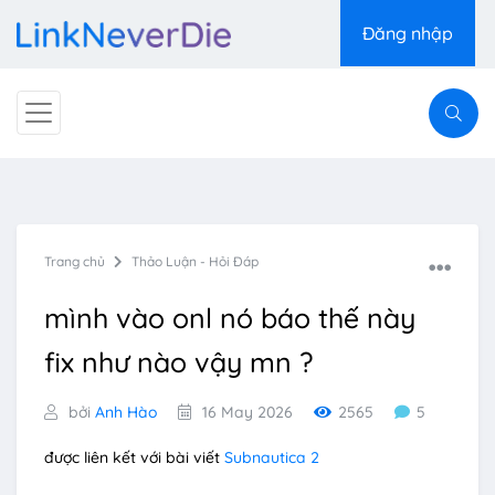
Đăng nhập
Trang chủ
Thảo Luận - Hỏi Đáp
mình vào onl nó báo thế này
fix như nào vậy mn ?
bởi
Anh Hào
16 May 2026
2565
5
được liên kết với bài viết
Subnautica 2