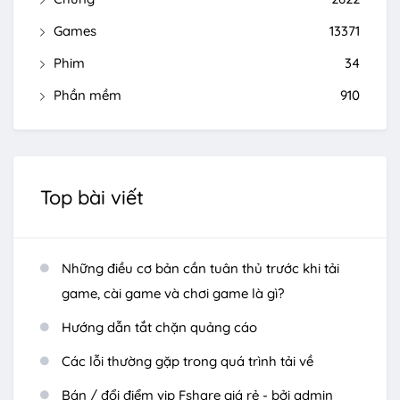
Games
13371
Phim
34
Phần mềm
910
Top bài viết
Những điều cơ bản cần tuân thủ trước khi tải
game, cài game và chơi game là gì?
Hướng dẫn tắt chặn quảng cáo
Các lỗi thường gặp trong quá trình tải về
Bán / đổi điểm vip Fshare giá rẻ - bởi admin