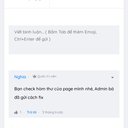
Nghia
Quản trị viên
Bạn check hòm thư của page mình nhé, Admin bá
đã gửi cách fix
1
Trả lời
3 tháng trước