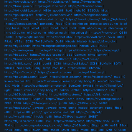
https://iwinclub.jp.net/
|
https://hitclubb.jp.net/
|
https://rikvipp.jp.net/
|
https://taixiu.jp.net/
|
https://go88b.co.com/
|
https://789club1.co.com/
|
https://iwinclub86.co.com/
|
MB66
|
good88
|
ko66
|
nohu90
|
B52Club
|
k8cc
|
https://go88play.site
|
https://tylekeonhacai.vin/
|
https://bongdaso.team/
|
https://7m.band/
|
https://bongdalu.army/
|
https://nhacaiuytin.moi/
|
https://kqbd.one/
|
https://bong88.se.net/
|
Bongdalu
|
fb88
|
tỷ lệ kèo nhà cái
|
trang cá cược uy tín
|
lô đề
|
app tài xỉu
|
fb88
|
vsbet
|
uk88
|
fabet
|
fb88
|
fb88
|
fb88
|
nhà cái uy tín
|
nhà cái uy tín
|
nhà cái uy tín
|
nhà cái uy tín
|
nhà cái uy tín
|
nhà cái uy tín
|
https://7mcn.voto/
|
QS88
|
cm88
|
https://qq88.media/
|
https://shbet.info/
|
https://ok99678.com/
|
77win
|
88XX
|
Rikvip
|
V9Bet
|
SC88
|
TẢI SUN WIN
|
Da88
|
Hitclub
|
Hitclub
|
https://ok9.watch/
|
https://fly88.deal/
|
https://trangcacuocbongda.bio/
|
hitclub
|
Z188
|
AO88
|
https://sunwin.guru/
|
https://go88.baby/
|
https://hitclub.cab/
|
https://iwin.page/
|
https://b52.you/
|
https://789club-ceo.net/
|
B52
|
Gemwin
|
rikvip
|
sunwin
|
https://keonhacai55.mobile/
|
https://hi88.chat/
|
https://ok9.press/
|
https://hi88fz.com/
|
sc88
|
Jun88
|
SC88
|
https://sc88.day/
|
SC88
|
SUNWIN
|
8DAY
|
188BET
|
NOHUWIN
|
8day
|
rikvip
|
b52
|
b52
|
https://hello88.kitchen/
|
https://1gom2.co.com/
|
https://bomwin.cn.com/
|
https://go88net.com/
|
https://b52club68.com/
|
23win
|
https://rikbet1.cn.com/
|
https://8xbetlt.com/
|
m88
|
tỷ
lệ kèo nhà cái
|
88I
|
https://78winni.net/
|
xoilac trực tiếp bóng đá
|
xoso66
|
Socolive
|
8XX
|
Vip66
|
https://keonhacai.international/
|
SumClub
|
IWIN68
|
https://79king1.fun/
|
uy88
|
shbet
|
colatv trực tiếp bóng đá
|
cakhia
|
789bet
|
https://ea88.bio/
|
F168
|
https://b52club.study/
|
79king
|
https://bl555.systems/
|
https://c168.markets/
|
https://shbetk.net/
|
90phut
|
https://78win01.bet/
|
KK55
|
https://92lotterycom.us/
|
EE88
|
EE88
|
https://78wingenz.com/
|
jun88
|
https://789bets.biz/
|
MM88
|
https://gg88.guru/
|
789club
|
789club
|
rikvip
|
gmnc
|
hitclub
|
gavangtv
|
FB88
|
fb88
|
u888
|
https://u888.photo/
|
game nổ hũ
|
nohu90
|
https://u888j.net/
|
https://vnsc88.net/
|
hitclub
|
tg88
|
https://789bethp.com/
|
SHBET
|
https://fly88.co.com/
|
U888
|
c168
|
https://c168mov.com/
|
https://f168.dad/
|
uu88
|
79king
|
https://trangcadobongda.uk.net/
|
https://b52club.to
|
68gb
|
go99
|
au88
|
88xx
|
NK88
|
au88
|
tg88
|
33win
|
tt88
|
mb88
|
33win
|
u888
|
mu88
|
go8
|
x88
|
123b
|
OPEN88
|