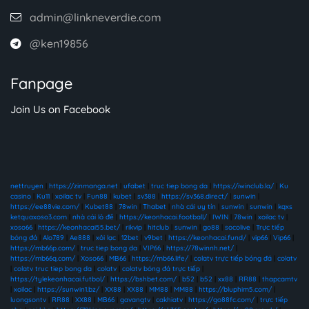
admin@linkneverdie.com
@ken19856
Fanpage
Join Us on Facebook
nettruyen
|
https://zinmanga.net
|
ufabet
|
truc tiep bong da
|
https://iwinclub.la/
|
Ku
casino
|
Ku11
|
xoilac tv
|
Fun88
|
kubet
|
sv388
|
https://sv368.direct/
|
sunwin
|
https://ee88vie.com/
|
Kubet88
|
78win
|
Thabet
|
nhà cái uy tín
|
sunwin
|
sunwin
|
kqxs
ketquaxoso3.com
|
nhà cái lô đề
|
https://keonhacai.football/
|
IWIN
|
78win
|
xoilac tv
|
xoso66
|
https://keonhacai55.bet/
|
rikvip
|
hitclub
|
sunwin
|
go88
|
socolive
|
Trực tiếp
bóng đá
|
Alo789
|
Ae888
|
xôi lạc
|
12bet
|
v9bet
|
https://keonhacai.fund/
|
vip66
|
Vip66
|
https://mb66p.com/
|
truc tiep bong da
|
VIP66
|
https://78winnh.net/
|
https://mb66q.com/
|
Xoso66
|
MB66
|
https://mb66.life/
|
colatv trực tiếp bóng đá
|
colatv
|
colatv truc tiep bong da
|
colatv
|
colatv bóng đá trực tiếp
|
https://tylekeonhacai.futbol/
|
https://bshbet.com/
|
b52
|
b52
|
xx88
|
RR88
|
thapcamtv
|
xoilac
|
https://sunwin1.bz/
|
XX88
|
XX88
|
MM88
|
MM88
|
https://bluphim5.com/
|
luongsontv
|
RR88
|
XX88
|
MB66
|
gavangtv
|
cakhiatv
|
https://go88fc.com/
|
trực tiếp