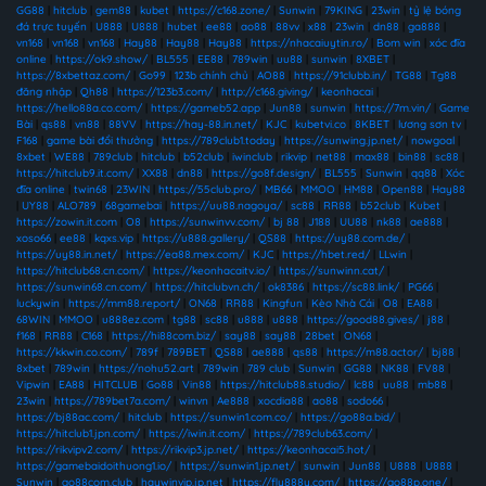
GG88
|
hitclub
|
gem88
|
kubet
|
https://c168.zone/
|
Sunwin
|
79KING
|
23win
|
tỷ lệ bóng
đá trực tuyến
|
U888
|
U888
|
hubet
|
ee88
|
ao88
|
88vv
|
x88
|
23win
|
dn88
|
ga888
|
vn168
|
vn168
|
vn168
|
Hay88
|
Hay88
|
Hay88
|
https://nhacaiuytin.ro/
|
Bom win
|
xóc đĩa
online
|
https://ok9.show/
|
BL555
|
EE88
|
789win
|
uu88
|
sunwin
|
8XBET
|
https://8xbettaz.com/
|
Go99
|
123b chính chủ
|
AO88
|
https://91clubb.in/
|
TG88
|
Tg88
đăng nhập
|
Qh88
|
https://123b3.com/
|
http://c168.giving/
|
keonhacai
|
https://hello88a.co.com/
|
https://gameb52.app
|
Jun88
|
sunwin
|
https://7m.vin/
|
Game
Bài
|
qs88
|
vn88
|
88VV
|
https://hay-88.in.net/
|
KJC
|
kubetvi.co
|
8KBET
|
lương sơn tv
|
F168
|
game bài đổi thưởng
|
https://789club1.today
|
https://sunwing.jp.net/
|
nowgoal
|
8xbet
|
WE88
|
789club
|
hitclub
|
b52club
|
iwinclub
|
rikvip
|
net88
|
max88
|
bin88
|
sc88
|
https://hitclub9.it.com/
|
XX88
|
dn88
|
https://go8f.design/
|
BL555
|
Sunwin
|
qq88
|
Xóc
đĩa online
|
twin68
|
23WIN
|
https://55club.pro/
|
MB66
|
MMOO
|
HM88
|
Open88
|
Hay88
|
UY88
|
ALO789
|
68gamebai
|
https://uu88.nagoya/
|
sc88
|
RR88
|
b52club
|
Kubet
|
https://zowin.it.com
|
O8
|
https://sunwinvv.com/
|
bj 88
|
J188
|
UU88
|
nk88
|
ae888
|
xoso66
|
ee88
|
kqxs.vip
|
https://u888.gallery/
|
QS88
|
https://uy88.com.de/
|
https://uy88.in.net/
|
https://ea88.mex.com/
|
KJC
|
https://hbet.red/
|
LLwin
|
https://hitclub68.cn.com/
|
https://keonhacaitv.io/
|
https://sunwinn.cat/
|
https://sunwin68.cn.com/
|
https://hitclubvn.ch/
|
ok8386
|
https://sc88.link/
|
PG66
|
luckywin
|
https://mm88.report/
|
ON68
|
RR88
|
Kingfun
|
Kèo Nhà Cái
|
O8
|
EA88
|
68WIN
|
MMOO
|
u888ez.com
|
tg88
|
sc88
|
u888
|
u888
|
https://good88.gives/
|
j88
|
f168
|
RR88
|
C168
|
https://hi88com.biz/
|
say88
|
say88
|
28bet
|
ON68
|
https://kkwin.co.com/
|
789f
|
789BET
|
QS88
|
ae888
|
qs88
|
https://m88.actor/
|
bj88
|
8xbet
|
789win
|
https://nohu52.art
|
789win
|
789 club
|
Sunwin
|
GG88
|
NK88
|
FV88
|
Vipwin
|
EA88
|
HITCLUB
|
Go88
|
Vin88
|
https://hitclub88.studio/
|
lc88
|
uu88
|
mb88
|
23win
|
https://789bet7a.com/
|
winvn
|
Ae888
|
xocdia88
|
ao88
|
sodo66
|
https://bj88ac.com/
|
hitclub
|
https://sunwin1.com.co/
|
https://go88a.bid/
|
https://hitclub1.jpn.com/
|
https://iwin.it.com/
|
https://789club63.com/
|
https://rikvipv2.com/
|
https://rikvip3.jp.net/
|
https://keonhacai5.hot/
|
https://gamebaidoithuong1.io/
|
https://sunwin1.jp.net/
|
sunwin
|
Jun88
|
U888
|
U888
|
Sunwin
|
go88com.club
|
haywinvip.jp.net
|
https://fly888y.com/
|
https://go88p.one/
|