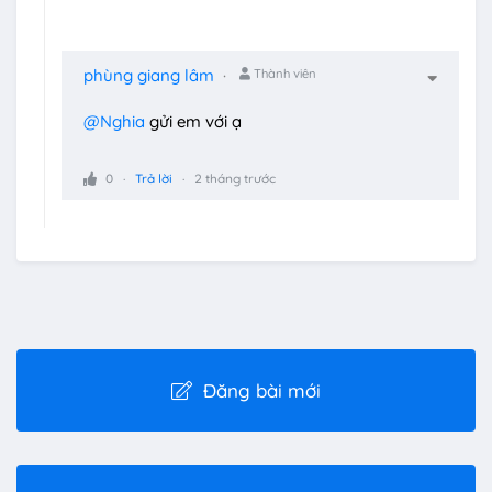
phùng giang lâm
Thành viên
@Nghia
gửi em với ạ
0
Trả lời
2 tháng trước
Đăng bài mới