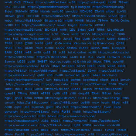
luck8
|
OK9
|
789win
|
https://mu88bet.live/
|
sc88
|
https://mmlive.gold
|
mb88
|
789win
|
B52
|
HITCLUB
|
https://gamebaidoithuong.la
|
ty le bong da
|
https://moviekids.org/
|
8kbet
|
SUNWIN
|
GO88
|
hitclub
|
nohu90
|
sumclub
|
NOHU90
|
33WIN
|
shbet
|
LLWIN
|
789win
|
go88
|
HITCLUB
|
https://qq8876.net/
|
https://789win8.casino/
|
98win
|
tg88
|
kubet
|
https://fly88.legal/
|
68 game bài
|
mb88
|
MM88
|
hitclub
|
789win
|
Tài Xỉu Online
|
GO88
|
O8
|
https://open88ss.com/
|
kuwin
|
Hay88
|
888NEW
|
789BET
|
https://keonhacai55.fund/
|
BONG88
|
xn88
|
123b
|
8kbet
|
C168
|
RR88
|
kèo nhà cái
|
https://ketquabongda.com.mx/
|
Lc88
|
33win
|
vn88
|
BL555
|
https://x88.ing/
|
TR88
|
hi88
|
f168
|
https://x88.channel/
|
QS88
|
Jun88
|
f168
|
uy88
|
SUNWIN
|
Kubet
|
Kubet77
|
TR88
|
UU88
|
QS88
|
NK88
|
gk88
|
lô đề online
|
Kèo nhà cái
|
tỷ lệ kèo bóng
|
QS88
|
NK88
|
TR88
|
UU88
|
7club
|
sun88
|
GO99
|
Xoso66
|
BL555
|
BL555
|
ao88
|
Luckywin
|
EA88
|
QS88
|
jw88
|
ml88
|
qs88
|
S8
|
sc88
|
tai xiu online
|
vip88
|
https://cakhiatvzz.tv/
|
https://ee8838.com/
|
https://123b888.com/
|
GG88
|
KJC
|
KJC
|
ww88
|
SUNWIN
|
Tài xỉu
Sunwin
|
bl555
|
uu88
|
SHBET
|
kèo trực tuyến
|
tỷ lệ nhà cái
|
8kbet
|
789k
|
open88
|
https://open88v.online/
|
GO99
|
ON68
|
NOHU90
|
GO99
|
DN88
|
LV88
|
VIP66
|
XX88
|
https://lv88.ltd/
|
https://dh88.video/
|
https://sx88.gold/
|
32win
|
https://qs881.ink/
|
https://ev99.eu.com/
|
qh88
|
x88
|
mu88
|
sunwin 68
|
go88
|
rikbet
|
keonhacai
|
https://keonhacaivnic.com/
|
iwin
|
taixiu88.io
|
gem88
|
keonhacai
|
rikbet
|
go88
|
sunwin
|
https://sunwin07sh.org
|
https://gmnc.club/
|
EE88
|
https://123bett.io/
|
EE88
|
33WIN
|
kubet
|
au88
|
au88
|
Luck8
|
https://luck8.so/
|
BL555
|
BL555
|
https://kp88.social/
|
open88
|
79king
|
AE888
|
AE888
|
uy88
|
x88
|
z188
|
daga88
|
33win
|
188bet
|
fabet
|
big88
|
go88
|
nohu
|
bet88
|
https://uy88.de.com/
|
HITCLUB
|
https://uu88n.org/
|
tr88
|
sunwin
|
https://qh88kyc.com/
|
https://rr886j.com/
|
ae888
|
mcw
|
kuwin
|
88bet
|
x88
|
ao88
|
qq88
|
J88
|
sumclub
|
go88
|
B52 club
|
https://shbet.health/
|
33win
|
99ok
|
gavangtv
|
https://vnew88.net/
|
nohu
|
FLY88
|
mu88
|
https://qs88.team/
|
https://luongsontv.llc/
|
hz88
|
68win
|
https://soikeonhacai.one/
|
https://hitcluba.cn.com/
|
XX88
|
8XBET
|
https://rikvip.mx/
|
https://go88hv.com/
|
https://sunwinn.in.net/
|
http://7899club.com/
|
Uy88
|
VN168
|
socolive
|
xocdia88
|
https://luck8.dad
|
LV88
|
ao88
|
DN88
|
https://58win.autos/
|
8XBET
|
Fun88
|
Hitclub
|
68win
|
Fun88
|
https://qs88.free/
|
https://vipwin.green/
|
rr88
|
https://gg88.directory
|