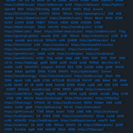
|
Sunwin
|
O8
|
O8
|
s8
|
AU88
|
s8
|
s8
|
Hubet
|
Win55
|
MM88
|
XN88
|
Cakhiatv
|
HM88
|
https://u8888.house/
|
https://e68win.net
|
ev99
|
https://c168.buzz/
|
https://fly88.in/
|
open88
|
188V
|
https://S8.today
|
NK88
|
BL555
|
KK55
|
88aa
|
Sunwin
|
https://b52club14.com/
|
KUWIN
|
NOHU
|
789win
|
https://gavangtvv.cc/
|
C168
|
lx88
|
Ae888
|
https://8xbet1.co.com/
|
https://8xbet8x.it.com/
|
98win
|
68win
|
88AA
|
AO88
|
GO99
|
LLWIN
|
GG88
|
F8BET
|
555win
|
mb88
|
AO88
|
KING88
|
LX88
|
https://8kbet.com.ph/
|
33win
|
nohu90
|
https://twin68.gr.com/
|
SV368
|
https://8kbet.cafe/
|
8kbet
|
https://shbet-okvip.uk.com/
|
https://on68info.com/
|
77ag
|
https://gavangtv.global/
|
xoso66
|
GO8
|
U88
|
789win
|
https://mitomtv.cx/
|
LC88
|
lô đề
online
|
xoso66
|
kèo nhà cái
|
789WIN
|
rs88
|
QH888
|
http://go99me.com/
|
8xx
|
https://58win1.info/
|
tv88
|
https://socolive.ai/
|
https://keonhacai555.us.com/
|
https://keonhacai55.ws/
|
http://hitclub1.ac/
|
https://iwinclub8.com/
|
https://gem88.in.net/
|
mb88
|
uu88
|
https://uu88.date/
|
https://new88.land/
|
https://new882.info/
|
UY88
|
77ag
|
ok365
|
G666
|
c168
|
789k
|
789F
|
789F
|
789F
|
789F
|
nổ hũ
|
https://kqbd.gg/
|
go88
|
AD88
|
au88
|
mu88
|
luck8
|
999bet
|
kèo nhà cái 5
|
red88
|
vic88
|
OKWINTV
|
luckywin
|
RIKVIP
|
B52
|
123B
|
LUCK8
|
st666
|
go88
|
78WIN
|
kubet
|
8kbet
|
ga6789
|
DN88
|
FLY88
|
98WIN
|
https://qs88.health/
|
Sunwin
|
https://new88.energy/
|
https://viscard.de.com/
|
https://ea88.us.org/
|
33win
|
X88
|
789K
|
vipwin
|
tr88
|
qs88
|
UY88
|
HITCLUB
|
B52CLUB
|
RIKVIP
|
U88
|
8kbet
|
88I
|
88AA
|
uu88
|
bet88
|
s8
|
s8
|
ao88
|
qh88
|
xoso66
|
QH88
|
MU88
|
uy88
|
x88
|
lv88
|
lc88
|
UU88
|
HUBET
|
B52club
|
xoso66vn.app
|
UY88
|
MM99
|
ok8386
|
https://vsbetz.net/
|
https://vsbet365.io/
|
Hay88
|
Hay88
|
Hay88
|
NK88
|
uy88
|
Ae888
|
new88
|
33ag
|
UY88
|
UY88
|
U88
|
98WIN
|
https://luck8.style/
|
https://13win.studio/
|
https://789p.biz/
|
https://98win.toys/
|
VIPWIN
|
S8
|
https://siu88.co.com
|
88NN
|
thabet
|
tk88
|
uu88
|
kubet
|
mu88
|
gg88
|
https://go8.ae.org/
|
Nổ Hũ
|
https://nohu.best/
|
https://go99.com.se/
|
TT88
|
68win
|
kuwin
|
TG88
|
LX88
|
lv88
|
https://luck8.esq/
|
https://luck8.games/
|
O8
|
VN88
|
EX88
|
https://sunwin20.info/
|
32win
|
Luck8
|
ee88
|
uu88
|
NOHU90
|
https://red88.de.com
|
https://uk88sport.com.se
|
max79
|
llwin
|
https://on68.live/
|
S8
|
kk55
|
lc88
|
789win
|
98WIN
|
S8
|
https://28bet.green/
|
QS88
|
CM88
|
Socolive
|
pg66
|
tt88
|
hello88
|
23win
|
888b
|
https://123ga.app/
|