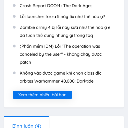
Crash Report DOOM : The Dark Ages
Lỗi launcher forza 5 này fix như thế nào ạ?
Zombie army 4 bị lỗi này sửa như thế nào ạ e
đã tuân thủ đúng những gì trong faq
(Phần mềm IDM) Lỗi "The operation was
canceled by the user" - không chạy được
patch
Không vào được game khi chọn class dlc
arbites Warhammer 40,000: Darktide
Xem thêm nhiều bài hơn
Bình luận
(4)