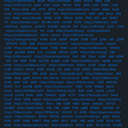
https://sv368.markets/
|
68win
|
https://ok9.style/
|
mb88
|
sunwin
|
qq88
|
123b
|
https://rr88.com.se/
|
go88
|
uu88
|
kubet
|
789win
|
789p
|
u888
|
jw88
|
XIN88
|
uu88
|
X88
|
Tài xỉu online
|
x88
|
KK55
|
bl555
|
https://iwinclub88.cam/
|
kubet
|
8kbet
|
huvip
|
huvip
|
https://nk88w.com/
|
sv888
|
J88
|
http://kuwinfi.com/
|
tg88
|
tg88
|
kkwin
|
lc88
|
tr88
|
DN88
|
https://kjc.ad/
|
MM88
|
UY88
|
789win
|
QS88
|
TR88
|
b52
|
go8
|
28BET
|
7m
|
https://xemtiso.com/
|
xóc đĩa online
|
sao789
|
KWIN
|
https://789k2.net/
|
xx88
|
xx88.forex
|
jeetbuzz
|
wicket71
|
khela88
|
babu88
|
bd9
|
https://tr88.food/
|
Go99
|
UY88
|
https://rikvip88.cn.com/
|
h19
|
uu88
|
https://kubetmb.org/
|
mm88.yokohama
|
https://jun88media.com/
|
98win
|
sunwin
|
https://789club.meme/
|
https://tatarayume.org/
|
mu88
|
uu88
|
ae888
|
king88
|
UY88
|
LV88
|
QS88
|
x88
|
QS88
|
NOHU90
|
XN88
|
S666
|
https://nohu90-s.com/
|
https://sunwin20.health/
|
haywin
|
UU88
|
https://uu88.dog/
|
8xbet
|
TK88
|
TK88
|
Luck8
|
https://uu88sh.com/
|
VIPWIN
|
Kubet
|
good88
|
8kbet
|
KJC
|
Lucky88
|
789win
|
GK88
|
https://ok9.training/
|
c168
|
https://c168.stream/
|
https://78win.productions/
|
OK9
|
c168
|
23win
|
mb88
|
s666
|
AD88
|
XX8
|
xx8
|
ad88
|
BJ88
|
ALO789
|
king88
|
uu88
|
https://qs888.it.com/
|
bgd66
|
sunwin
|
AO88
|
https://xoso66a.uk.com/
|
https://nk88.food/
|
789win
|
win55
|
kubet
|
88vbet
|
LV88
|
KKWIN
|
32WIN
|
AO88
|
WinAZ
|
xx8
|
ad88
|
SC88
|
MM88
|
RR88 Đăng Nhập
|
https://33winf.fun/
|
C168
|
dn88
|
vipwin
|
http://qs88.spot/
|
https://lx886.casino/
|
Z188
|
DN88
|
rikvip
|
go88
|
hitclub
|
kèo nhà cái
|
nhà cái uy tín
|
8xbet
|
https://c168com.vip/
|
dn88
|
nk88
|
tt88
|
ao88
|
https://88vv.help/
|
https://789winn.click/
|
LC88
|
NHÀ CÁI
BL555
|
KJC
|
xoso66
|
QH88
|
https://kuwinss.com/
|
TG88
|
UU88
|
88kbet
|
vipwin
|
okwin
|
https://dn88tips.com/
|
https://789winn.tech/
|
fb88
|
xx88
|
LLWIN
|
LLWIN
|
LLWIN
|
LLWIN
|
kubet
|
qq88
|
Cakhiatv
|
uy88
|
nổ hũ
|
https://78win.jpn.com/
|
33win
|
kuwin
|
88AA
|
st666
|
vipwin
|
https://zqs88.com/
|
https://o8.dance/
|
https://o8.claims/
|
U888
|
https://78win.holiday/
|
78win
|
c168
|
EX88
|
nk88
|
vipwin
|
cakhiatv
|
OKFUN
|
88JBET
|
https://tg88.miami/
|
VN6
|
F168
|
mb88
|
TP88
|
qq88
|
789BET
|
OPEN88
|
s8
|
https://28bet.it.com/
|
https://789bet.ac/
|
KUWIN
|
s8
|
AO88
|
https://kuwin.mex.com/
|
vipwin
|
https://lv88.ph/
|
33WIN
|
79KING
|
phimmoi
|
https://mm88.tax/
|
go88
|
98win
|
XX88
|
XX88
|
ON68
|
F8BET
|
S666
|
ee88
|
88VV
|
dn88
|
lv88
|
ao88
|
luck8
|
Tài xỉu md5
|
ee88
|
https://keobongda.uk.net/
|
https://qs88.sh/
|
NOHU
|
go99
|
Tài xỉu md5
|
King88
|