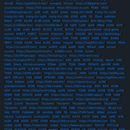
iWin68
|
https://go88bet.in.net/
|
nowgoal
|
Mmwin
|
https://c168game.com/
|
zowinmoi.com
|
https://789-club.best
|
https://b52club-vn.com
|
PG88
|
vf555
|
Fun88dangnhap.net
|
w88
|
w88
|
AU88
|
kubet
|
trang chủ mb88
|
trang chủ au88
|
trang chủ x88
|
trang chủ tg88
|
trang chủ c168
|
XX88
|
xx88
|
S8
|
33win
|
cakhiatv
|
8kbet
|
UY88
|
bet88
|
lô đề online
|
NK88
|
https://nk88.gives/
|
llwin đăng nhập
|
https://u888bet.live/
|
https://mm88t.dev/
|
s8
|
tg88
|
hz88
|
qs88
|
MB66
|
UU88
|
GO8
|
uu88
|
SC88
|
on68
|
BL555
|
BL555
|
BL555
|
BL555
|
cổng game hitclub
|
cổng game
sunwin
|
8XBET
|
8XBET
|
Sunwin
|
thapcam
|
8DAY
|
KING88
|
j88
|
https://qs88.baby/
|
https://c168.guru/
|
uu88
|
hubet
|
sunwin
|
hi88
|
TX88
|
DABET
|
DA88
|
TA88
|
SIN88
|
11BET
|
VIN88
|
DU88
|
9bet
|
bu88
|
Oxbet
|
haywin
|
https://say88vn.site/
|
hitclub
|
99ok
|
https://sunwin29.com/
|
nohu
|
az888
|
ug88
|
ea88
|
S666
|
789win
|
s666
|
sunwin
|
sunwin
|
https://keonhacai5.boats/
|
sv368hn.com
|
SV388
|
Kubet
|
https://alo789apk.app/
|
https://hitclub1.guru/
|
https://b52.ventures/
|
https://luongson117.tv/
|
https://8kbettt.co/
|
lv88
|
qh88
|
GO99
|
nhatvip
|
vipwin
|
tr88
|
nk88
|
56win
|
hitclub.compare
|
123bet
|
QS88
|
TG88
|
DN88
|
789WIN
|
gem88
|
fb88
|
trang chủ go88
|
tỷ lệ kèo
|
kèo bóng đá hôm nay
|
rikvip
|
vin777
|
lucky88
|
mb88
|
ao88
|
TK88
|
https://ao88.uk.net/
|
https://xoso66a.co.com/
|
nk88
|
LUCK8
|
https://ao88y.top
|
6623
|
H19.com
|
tt88
|
DN88
|
OPEN88
|
C168
|
https://xx88.uk.com/
|
https://gg88se.com/
|
PG66
|
88kbet
|
uu88
|
https://lc88.website/
|
https://vipwin.luxury/
|
au88
|
grandpashabet
|
EE88
|
https://88i.mobile/
|
https://88m.ae.org/
|
88M
|
88M
|
AO88
|
88M
|
Luck8
|
https://88aa.technology
|
jw88
|
98Win
|
TG88
|
DH88
|
AO88
|
123B
|
Luck8
|
DN88
|
Go8
|
OKWIN
|
ao88
|
x88
|
https://ao88.cx/
|
https://nk88.select/
|
tr88
|
nk88
|
uu88
|
https://vsbet.love/
|
https://soikeo.jpn.com/
|
https://gamebai.ae.org/
|
23win
|
GG88
|
LLWIN
|
Tieulamtv
|
Tieulamtv
|
Tieulamtv
|
Tieulamtv
|
Tieulamtv
|
Tieulamtv
|
Tieulamtv
|
vu88
|
https://hitclub88.net/
|
C168
|
S666
|
https://s666.holiday/
|
đá gà trực
tiếp
|
RR99
|
Vaidebet
|
S8
|
socolive
|
tk88
|
S8
|
https://fv88.food/
|
86bet
|
sunwin
|
hitclub
|
Luongsontv
|
Luongsontv
|
EE88
|
BL555
|
KK55
|
KK55
|
S666
|
s666
|
vip66
|
123b
|
ee88
|
XX8
|
AD88
|
UY88
|
UY88
|
https://s88.za.com/
|
https://hz88site.com
|
123b
|
sv388
|
qs88
|
https://vsbet.link/
|
onbet
|
https://febetvip.it.com/
|
RIKVIP
|
HITCLUB
|
GO88
|
SUNWIN
|
fabet
|
net88
|
mubet
|
AE888
|
AE888
|
o8
|
ON68
|
sunwin
|
uu88
|
88M