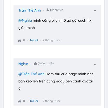
Trần Thế Anh
Thành viên
@Nghia
mình cũng bị ạ, nhờ ad gửi cách fix
giúp mình
0
Trả lời
2 tháng trước
Nghia
Quản trị viên
@Trần Thế Anh
Hòm thư của page mình nhé,
bạn kéo lên trên cùng ngay bên cạnh avatar
ý
0
Trả lời
2 tháng trước