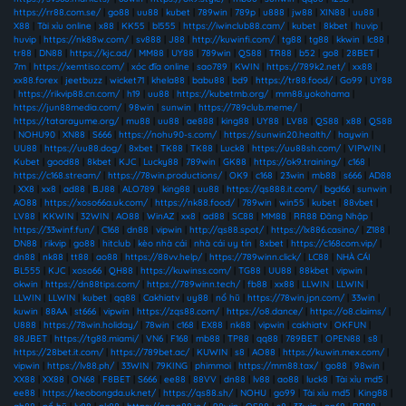
https://rr88.com.se/
|
go88
|
uu88
|
kubet
|
789win
|
789p
|
u888
|
jw88
|
XIN88
|
uu88
|
X88
|
Tài xỉu online
|
x88
|
KK55
|
bl555
|
https://iwinclub88.cam/
|
kubet
|
8kbet
|
huvip
|
huvip
|
https://nk88w.com/
|
sv888
|
J88
|
http://kuwinfi.com/
|
tg88
|
tg88
|
kkwin
|
lc88
|
tr88
|
DN88
|
https://kjc.ad/
|
MM88
|
UY88
|
789win
|
QS88
|
TR88
|
b52
|
go8
|
28BET
|
7m
|
https://xemtiso.com/
|
xóc đĩa online
|
sao789
|
KWIN
|
https://789k2.net/
|
xx88
|
xx88.forex
|
jeetbuzz
|
wicket71
|
khela88
|
babu88
|
bd9
|
https://tr88.food/
|
Go99
|
UY88
|
https://rikvip88.cn.com/
|
h19
|
uu88
|
https://kubetmb.org/
|
mm88.yokohama
|
https://jun88media.com/
|
98win
|
sunwin
|
https://789club.meme/
|
https://tatarayume.org/
|
mu88
|
uu88
|
ae888
|
king88
|
UY88
|
LV88
|
QS88
|
x88
|
QS88
|
NOHU90
|
XN88
|
S666
|
https://nohu90-s.com/
|
https://sunwin20.health/
|
haywin
|
UU88
|
https://uu88.dog/
|
8xbet
|
TK88
|
TK88
|
Luck8
|
https://uu88sh.com/
|
VIPWIN
|
Kubet
|
good88
|
8kbet
|
KJC
|
Lucky88
|
789win
|
GK88
|
https://ok9.training/
|
c168
|
https://c168.stream/
|
https://78win.productions/
|
OK9
|
c168
|
23win
|
mb88
|
s666
|
AD88
|
XX8
|
xx8
|
ad88
|
BJ88
|
ALO789
|
king88
|
uu88
|
https://qs888.it.com/
|
bgd66
|
sunwin
|
AO88
|
https://xoso66a.uk.com/
|
https://nk88.food/
|
789win
|
win55
|
kubet
|
88vbet
|
LV88
|
KKWIN
|
32WIN
|
AO88
|
WinAZ
|
xx8
|
ad88
|
SC88
|
MM88
|
RR88 Đăng Nhập
|
https://33winf.fun/
|
C168
|
dn88
|
vipwin
|
http://qs88.spot/
|
https://lx886.casino/
|
Z188
|
DN88
|
rikvip
|
go88
|
hitclub
|
kèo nhà cái
|
nhà cái uy tín
|
8xbet
|
https://c168com.vip/
|
dn88
|
nk88
|
tt88
|
ao88
|
https://88vv.help/
|
https://789winn.click/
|
LC88
|
NHÀ CÁI
BL555
|
KJC
|
xoso66
|
QH88
|
https://kuwinss.com/
|
TG88
|
UU88
|
88kbet
|
vipwin
|
okwin
|
https://dn88tips.com/
|
https://789winn.tech/
|
fb88
|
xx88
|
LLWIN
|
LLWIN
|
LLWIN
|
LLWIN
|
kubet
|
qq88
|
Cakhiatv
|
uy88
|
nổ hũ
|
https://78win.jpn.com/
|
33win
|
kuwin
|
88AA
|
st666
|
vipwin
|
https://zqs88.com/
|
https://o8.dance/
|
https://o8.claims/
|
U888
|
https://78win.holiday/
|
78win
|
c168
|
EX88
|
nk88
|
vipwin
|
cakhiatv
|
OKFUN
|
88JBET
|
https://tg88.miami/
|
VN6
|
F168
|
mb88
|
TP88
|
qq88
|
789BET
|
OPEN88
|
s8
|
https://28bet.it.com/
|
https://789bet.ac/
|
KUWIN
|
s8
|
AO88
|
https://kuwin.mex.com/
|
vipwin
|
https://lv88.ph/
|
33WIN
|
79KING
|
phimmoi
|
https://mm88.tax/
|
go88
|
98win
|
XX88
|
XX88
|
ON68
|
F8BET
|
S666
|
ee88
|
88VV
|
dn88
|
lv88
|
ao88
|
luck8
|
Tài xỉu md5
|
ee88
|
https://keobongda.uk.net/
|
https://qs88.sh/
|
NOHU
|
go99
|
Tài xỉu md5
|
King88
|