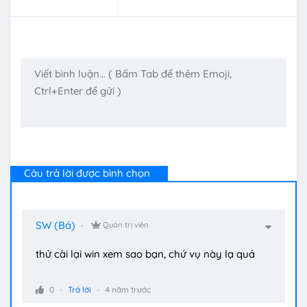
Câu trả lời được bình chọn
SW (Bá)
Quản trị viên
thử cài lại win xem sao bạn, chứ vụ này lạ quá
0
Trả lời
4 năm trước