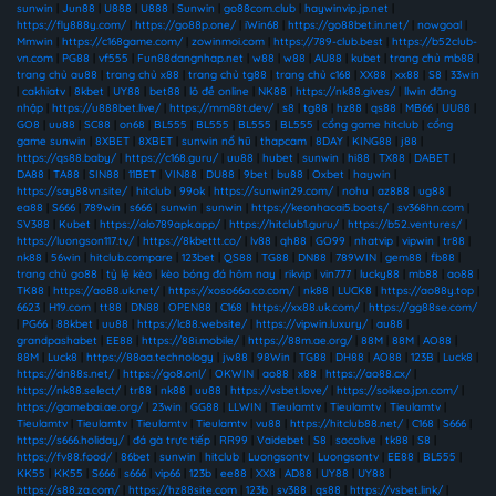
sunwin
|
Jun88
|
U888
|
U888
|
Sunwin
|
go88com.club
|
haywinvip.jp.net
|
https://fly888y.com/
|
https://go88p.one/
|
iWin68
|
https://go88bet.in.net/
|
nowgoal
|
Mmwin
|
https://c168game.com/
|
zowinmoi.com
|
https://789-club.best
|
https://b52club-
vn.com
|
PG88
|
vf555
|
Fun88dangnhap.net
|
w88
|
w88
|
AU88
|
kubet
|
trang chủ mb88
|
trang chủ au88
|
trang chủ x88
|
trang chủ tg88
|
trang chủ c168
|
XX88
|
xx88
|
S8
|
33win
|
cakhiatv
|
8kbet
|
UY88
|
bet88
|
lô đề online
|
NK88
|
https://nk88.gives/
|
llwin đăng
nhập
|
https://u888bet.live/
|
https://mm88t.dev/
|
s8
|
tg88
|
hz88
|
qs88
|
MB66
|
UU88
|
GO8
|
uu88
|
SC88
|
on68
|
BL555
|
BL555
|
BL555
|
BL555
|
cổng game hitclub
|
cổng
game sunwin
|
8XBET
|
8XBET
|
sunwin nổ hũ
|
thapcam
|
8DAY
|
KING88
|
j88
|
https://qs88.baby/
|
https://c168.guru/
|
uu88
|
hubet
|
sunwin
|
hi88
|
TX88
|
DABET
|
DA88
|
TA88
|
SIN88
|
11BET
|
VIN88
|
DU88
|
9bet
|
bu88
|
Oxbet
|
haywin
|
https://say88vn.site/
|
hitclub
|
99ok
|
https://sunwin29.com/
|
nohu
|
az888
|
ug88
|
ea88
|
S666
|
789win
|
s666
|
sunwin
|
sunwin
|
https://keonhacai5.boats/
|
sv368hn.com
|
SV388
|
Kubet
|
https://alo789apk.app/
|
https://hitclub1.guru/
|
https://b52.ventures/
|
https://luongson117.tv/
|
https://8kbettt.co/
|
lv88
|
qh88
|
GO99
|
nhatvip
|
vipwin
|
tr88
|
nk88
|
56win
|
hitclub.compare
|
123bet
|
QS88
|
TG88
|
DN88
|
789WIN
|
gem88
|
fb88
|
trang chủ go88
|
tỷ lệ kèo
|
kèo bóng đá hôm nay
|
rikvip
|
vin777
|
lucky88
|
mb88
|
ao88
|
TK88
|
https://ao88.uk.net/
|
https://xoso66a.co.com/
|
nk88
|
LUCK8
|
https://ao88y.top
|
6623
|
H19.com
|
tt88
|
DN88
|
OPEN88
|
C168
|
https://xx88.uk.com/
|
https://gg88se.com/
|
PG66
|
88kbet
|
uu88
|
https://lc88.website/
|
https://vipwin.luxury/
|
au88
|
grandpashabet
|
EE88
|
https://88i.mobile/
|
https://88m.ae.org/
|
88M
|
88M
|
AO88
|
88M
|
Luck8
|
https://88aa.technology
|
jw88
|
98Win
|
TG88
|
DH88
|
AO88
|
123B
|
Luck8
|
https://dn88s.net/
|
https://go8.onl/
|
OKWIN
|
ao88
|
x88
|
https://ao88.cx/
|
https://nk88.select/
|
tr88
|
nk88
|
uu88
|
https://vsbet.love/
|
https://soikeo.jpn.com/
|
https://gamebai.ae.org/
|
23win
|
GG88
|
LLWIN
|
Tieulamtv
|
Tieulamtv
|
Tieulamtv
|
Tieulamtv
|
Tieulamtv
|
Tieulamtv
|
Tieulamtv
|
vu88
|
https://hitclub88.net/
|
C168
|
S666
|
https://s666.holiday/
|
đá gà trực tiếp
|
RR99
|
Vaidebet
|
S8
|
socolive
|
tk88
|
S8
|
https://fv88.food/
|
86bet
|
sunwin
|
hitclub
|
Luongsontv
|
Luongsontv
|
EE88
|
BL555
|
KK55
|
KK55
|
S666
|
s666
|
vip66
|
123b
|
ee88
|
XX8
|
AD88
|
UY88
|
UY88
|
https://s88.za.com/
|
https://hz88site.com
|
123b
|
sv388
|
qs88
|
https://vsbet.link/
|