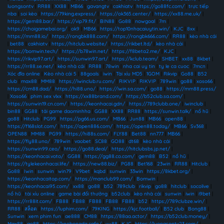
luongsontv
|
RR88
|
XX88
|
MB66
|
gavangtv
|
cakhiatv
|
https://go88fc.com/
|
trực tiếp
nba
|
soi kèo
|
https://79king.express/
|
https://ok365.center/
|
https://xx88.me.uk/
|
https://gem88.bar/
|
https://vip79.fit/
|
BIN88
|
Go88
|
nowgoal
|
7m
|
https://choigamebai.org/
|
ok9
|
MB66
|
https://top10nhacaiuytin.win/
|
KJC
|
8xx
|
https://mm88.io/
|
https://rongbk888.com/
|
https://rongbk666.com/
|
RR88
|
kèo nhà cái
|
bet88
|
cakhiatv
|
https://hitclub.website/
|
https://rikbet.ltd/
|
kèo nhà cái
|
https://bomwin.tech/
|
https://b78win.net/
|
https://f8beta2.me/
|
KJC
|
https://rikvip97.art/
|
https://sunwin97.art/
|
https://kclub.team/
|
SHBET
|
xx88
|
8kbet
|
https://rr88.se.net/
|
kèo nhà cái
|
RR88
|
78win
|
nha cai uy tin
|
ty le ca cuoc
|
7mcn
|
Xóc đĩa online
|
Kèo nhà cái 5
|
88goals
|
iwin
|
Tài xỉu MD5
|
1GOM
|
Rikvip
|
Go88
|
B52
club
|
max88
|
MM88
|
https://iwinclub.ru.com/
|
RIKVIP
|
RIKVIP
|
789win
|
go88
|
xoso66
|
https://cm88.dad/
|
https://hi88.uno/
|
https://iwin.sa.com/
|
go88
|
https://mm88.press/
|
Xoso66
|
phim sex vlxx
|
https://xx88brand.com/
|
https://b52club.sa.com/
|
https://sunwin19.cn.com/
|
https://keonhacai.gdn/
|
https://789clubb.one/
|
iwinclub
|
bin88
|
GG88
|
tải game daominhha
|
GG88
|
XX88
|
RR88
|
https://sunwin.talk/
|
nổ hũ
|
go88
|
Hitclub
|
PG99
|
https://pg66.us.com/
|
MB66
|
Jun88
|
MB66
|
open88
|
https://f168slot.com/
|
https://open886.com/
|
https://open88.today/
|
MB66
|
Sv368
|
OPEN88
|
MM88
|
PG99
|
https://hi88s.com/
|
FLY88
|
Bet88
|
nn777
|
MB66
|
https://fly88.uno/
|
789win
|
vaobet
|
SC88
|
GO88
|
dt68
|
kèo nhà cái
|
https://sunwin99.ceo/
|
https://go88.deal/
|
https://hitclubsbs.jp.net/
|
https://keonhacai.voto/
|
GG88
|
https://gg88.co.com/
|
gem88
|
B52
|
nổ hũ
|
https://tylekeonhacai.life/
|
https://new88.biz/
|
PG88
|
Bet168
|
23win
|
RR88
|
Hitclub
|
Go88
|
Iwin
|
sunwin
|
win79
|
V9bet
|
kqbd
|
sunwin
|
33win
|
https://8kbet.org/
|
https://keonhacaitop.com/
|
https://manclub99.com/
|
Bomwin
|
https://keonhacai95.com/
|
xx88
|
go88
|
b52
|
789club
|
rikvip
|
go88
|
hitclub
|
socolive
|
nổ hũ
|
tài xỉu online
|
game bài đổi thưởng
|
b52club
|
kèo nhà cái
|
sunwin
|
iwin
|
i9bet
|
https://rr88it.com/
|
FB88
|
FB88
|
FB88
|
FB88
|
FB88
|
b52
|
https://789clubze.win/
|
RR88
|
สล็อต
|
https://luphim.com/
|
79KING
|
https://kjc.football/
|
B52 club
|
Bong88
|
Sunwin
|
xem phim fun
|
ae888
|
CM88
|
https://88aa.actor/
|
https://b52club.money/
|
Max88
|
go88
|
https://keobongda.cafe/
|
uu88
|
KJC
|
https://luongsontv23.com/
|