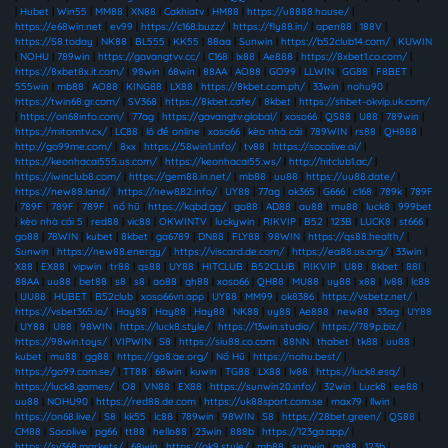
|
Hubet
|
Win55
|
MM88
|
XN88
|
Cakhiatv
|
HM88
|
https://u8888.house/
|
https://e68win.net
|
ev99
|
https://c168.buzz/
|
https://fly88.in/
|
open88
|
188V
|
https://S8.today
|
NK88
|
BL555
|
KK55
|
88aa
|
Sunwin
|
https://b52club14.com/
|
KUWIN
|
NOHU
|
789win
|
https://gavangtvv.cc/
|
C168
|
lx88
|
Ae888
|
https://8xbet1.co.com/
|
https://8xbet8x.it.com/
|
98win
|
68win
|
88AA
|
AO88
|
GO99
|
LLWIN
|
GG88
|
F8BET
|
555win
|
mb88
|
AO88
|
KING88
|
LX88
|
https://8kbet.com.ph/
|
33win
|
nohu90
|
https://twin68.gr.com/
|
SV368
|
https://8kbet.cafe/
|
8kbet
|
https://shbet-okvip.uk.com/
|
https://on68info.com/
|
77ag
|
https://gavangtv.global/
|
xoso66
|
QS88
|
U88
|
789win
|
https://mitomtv.cx/
|
LC88
|
lô đề online
|
xoso66
|
kèo nhà cái
|
789WIN
|
rs88
|
QH888
|
http://go99me.com/
|
8xx
|
https://58win1.info/
|
tv88
|
https://socolive.ai/
|
https://keonhacai555.us.com/
|
https://keonhacai55.ws/
|
http://hitclub1.ac/
|
https://iwinclub8.com/
|
https://gem88.in.net/
|
mb88
|
uu88
|
https://uu88.date/
|
https://new88.land/
|
https://new882.info/
|
UY88
|
77ag
|
ok365
|
G666
|
c168
|
789k
|
789F
|
789F
|
789F
|
789F
|
nổ hũ
|
https://kqbd.gg/
|
go88
|
AD88
|
au88
|
mu88
|
luck8
|
999bet
|
kèo nhà cái 5
|
red88
|
vic88
|
OKWINTV
|
luckywin
|
RIKVIP
|
B52
|
123B
|
LUCK8
|
st666
|
go88
|
78WIN
|
kubet
|
8kbet
|
ga6789
|
DN88
|
FLY88
|
98WIN
|
https://qs88.health/
|
Sunwin
|
https://new88.energy/
|
https://viscard.de.com/
|
https://ea88.us.org/
|
33win
|
X88
|
EX88
|
vipwin
|
tr88
|
qs88
|
UY88
|
HITCLUB
|
B52CLUB
|
RIKVIP
|
U88
|
8kbet
|
88I
|
88AA
|
uu88
|
bet88
|
s8
|
s8
|
ao88
|
qh88
|
xoso66
|
QH88
|
MU88
|
uy88
|
x88
|
lv88
|
lc88
|
UU88
|
HUBET
|
B52club
|
xoso66vn.app
|
UY88
|
MM99
|
ok8386
|
https://vsbetz.net/
|
https://vsbet365.io/
|
Hay88
|
Hay88
|
Hay88
|
NK88
|
uy88
|
Ae888
|
new88
|
33ag
|
UY88
|
UY88
|
U88
|
98WIN
|
https://luck8.style/
|
https://13win.studio/
|
https://789p.biz/
|
https://98win.toys/
|
VIPWIN
|
S8
|
https://siu88.co.com
|
88NN
|
thabet
|
tk88
|
uu88
|
kubet
|
mu88
|
gg88
|
https://go8.ae.org/
|
Nổ Hũ
|
https://nohu.best/
|
https://go99.com.se/
|
TT88
|
68win
|
kuwin
|
TG88
|
LX88
|
lv88
|
https://luck8.esq/
|
https://luck8.games/
|
O8
|
VN88
|
EX88
|
https://sunwin20.info/
|
32win
|
Luck8
|
ee88
|
uu88
|
NOHU90
|
https://red88.de.com
|
https://uk88sport.com.se
|
max79
|
llwin
|
https://on68.live/
|
S8
|
kk55
|
lc88
|
789win
|
98WIN
|
S8
|
https://28bet.green/
|
QS88
|
CM88
|
Socolive
|
pg66
|
tt88
|
hello88
|
23win
|
888b
|
https://123ga.app/
|
https://sv368.markets/
|
68win
|
https://ok9.style/
|
mb88
|
sunwin
|
qq88
|
123b
|