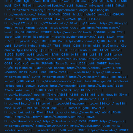
NK88
|
au88
|
tg88
|
33win
|
tt88
|
mb88
|
33win
|
u888
|
mu88
|
go8
|
x88
|
123b
|
OPEN88
|
luck8
|
OK9
|
789win
|
https://mu88bet.live/
|
sc88
|
https://mmlive.gold
|
mb88
|
789win
|
B52
|
https://hitclubx.supply/
|
https://gamebaidoithuong.la
|
ty le bong da
|
https://moviekids.org/
|
8kbet
|
SUNWIN
|
GO88
|
hitclub
|
nohu90
|
sumclub
|
NOHU90
|
33WIN
|
https://x88.green/
|
shbet
|
LLWIN
|
789win
|
go88
|
HITCLUB
|
https://qq8876.net/
|
https://789win8.casino/
|
98win
|
tg88
|
kubet
|
https://fly88.legal/
|
mb88
|
MM88
|
hitclub
|
789win
|
Tài Xỉu Online
|
GO88
|
O8
|
https://open88ss.com/
|
kuwin
|
Hay88
|
888NEW
|
789BET
|
https://keonhacai55.fund/
|
BONG88
|
xn88
|
123b
|
8kbet
|
C168
|
RR88
|
kèo nhà cái
|
https://ketquabongda.com.mx/
|
Lc88
|
33win
|
vn88
|
BL555
|
https://x88.ing/
|
TR88
|
hi88
|
f168
|
https://x88.channel/
|
QS88
|
Jun88
|
f168
|
uy88
|
SUNWIN
|
Kubet
|
Kubet77
|
TR88
|
UU88
|
QS88
|
NK88
|
gk88
|
lô đề online
|
Kèo
nhà cái
|
tỷ lệ kèo bóng
|
QS88
|
NK88
|
TR88
|
UU88
|
7club
|
sun88
|
GO99
|
Xoso66
|
BL555
|
BL555
|
ao88
|
Luckywin
|
EA88
|
QS88
|
jw88
|
ml88
|
qs88
|
S8
|
sc88
|
tai xiu
online
|
vip88
|
https://cakhiatvzz.tv/
|
https://ee8838.com/
|
https://123b888.com/
|
GG88
|
KJC
|
KJC
|
ww88
|
SUNWIN
|
Tài xỉu Sunwin
|
bl555
|
uu88
|
SHBET
|
kèo trực
tuyến
|
tỷ lệ nhà cái
|
8kbet
|
789k
|
open88
|
https://open88v.online/
|
GO99
|
ON68
|
NOHU90
|
GO99
|
DN88
|
LV88
|
VIP66
|
XX88
|
https://lv88.ltd/
|
https://dh88.video/
|
https://sx88.gold/
|
32win
|
https://qs881.ink/
|
https://ev99.eu.com/
|
qh88
|
x88
|
mu88
|
sunwin
|
go88
|
rikbet
|
https://keonhacaivnic.com/
|
iwin
|
taixiu88.io
|
gem88
|
keonhacai
|
rikbet
|
go88
|
sunwin
|
sunwin
|
https://gmnc.club/
|
EE88
|
https://123bett.io/
|
EE88
|
33WIN
|
kubet
|
au88
|
au88
|
Luck8
|
https://luck8.so/
|
BL555
|
BL555
|
https://kp88.social/
|
open88
|
79king
|
AE888
|
AE888
|
uy88
|
x88
|
z188
|
daga88
|
33win
|
188bet
|
fabet
|
big88
|
go88
|
nohu
|
bet88
|
https://uy88.de.com/
|
HITCLUB
|
https://uu88n.org/
|
tr88
|
sunwin
|
https://qh88kyc.com/
|
https://rr886j.com/
|
ae888
|
mcw
|
kuwin
|
88bet
|
x88
|
ao88
|
qq88
|
J88
|
sumclub
|
go88
|
B52 club
|
https://shbet.health/
|
33win
|
99ok
|
gavangtv
|
https://vnew88.net/
|
nổ hũ
|
FLY88
|
mu88
|
https://qs88.team/
|
https://luongsontv.llc/
|
hz88
|
68win
|
https://soikeonhacai.one/
|
https://hitcluba.cn.com/
|
XX88
|
8XBET
|
https://rikvip.mx/
|
https://go88hv.com/
|
https://sunwinn.in.net/
|
http://7899club.com/
|
Uy88
|
VN168
|
socolive
|
xocdia88
|
https://luck8.dad
|
LV88
|
ao88
|
DN88
|
https://58win.autos/
|
8XBET