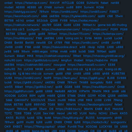
onbet
|
https://febetvip.it.com/
|
RIKVIP
|
HITCLUB
|
GO88
|
SUNWIN
|
fabet
|
net88
|
mubet
|
AE888
|
AE888
|
o8
|
ON68
|
sunwin
|
uu88
|
88M
|
Sunwin
|
KO66
|
https://alahlyg.sa.com/
|
789win
|
https://on686.com/
|
https://on683.com/
|
F8BET
|
https://keonhacai5.com/
|
s666
|
ok8386
|
https://tylekeo88s.com/
|
qq88
|
c168
|
33win
|
BET88
|
nổ hũ
|
onbet
|
b52club
|
QS88
|
FV88
|
https://xoilac.movie/
|
https://rakhoitv.network/
|
alo789
|
GG88
|
Go88
|
LC88
|
789bet.tv
|
game bài đổi thưởng
|
kèo nhà cái 5
|
Luckywin
|
https://mobamonster.com/
|
https://on68i.com/
|
PG99
|
PG88
|
BET88
|
123bet
|
go88
|
go88
|
789bet
|
https://kubet773.com/
|
https://kubetqw.com/
|
https://mu886.pizza/
|
F168
|
ok8386
|
LX88
|
lương sơn tv
|
SV66
|
NK88
|
Luck8
|
Luck8
|
DN88
|
Bet88
|
Bet88
|
new88
|
O8
|
cf789
|
f168
|
https://on68c.com/
|
cm88
|
Jun88
|
JW88
|
cm88
|
F168
|
on68
|
https://taixiuonline.direct
|
w88
|
rikvip
|
HZ88
|
LX88
|
u888
|
jw88
|
lv88
|
98win
|
ml88.vegas
|
VIP66
|
mv66
|
ml88
|
luck8
|
S666
|
789bet
|
qq88
|
Sunwin
|
8kbet
|
MK8
|
https://cakhiatv.express/
|
39bet
|
https://nhacaiuytin88.ae.org/
|
nohu90 com
|
https://go88club.ru.com/
|
kingfun
|
thabet
|
https://kqbd.mx
|
PG88
|
ok8386
|
https://cakhiatv365.com/
|
nowgoal
|
https://keonhacai5.ru.com/
|
EE88
|
nohu90
|
7m
|
LUCK8
|
NK88
|
sunwin
|
u888
|
kèo nhà cái
|
tỷ lệ cá cược
|
trang cá độ
bóng đá
|
tỷ lệ kèo nhà cái
|
sunwin
|
go88
|
cf68
|
cm88
|
u888
|
u888
|
qh88
|
KUBET88
|
UU88
|
https://on682.com/
|
Na99
|
https://llwin.you/
|
https://gg88.you/
|
BJ88
|
SV888
|
luck8
|
https://gk88-z1.com/
|
ok8386
|
ON68
|
789win
|
TK688
|
bongdalu
|
fb88
|
m88
|
win55
|
86bet
|
https://go88v2.net/
|
qs88
|
GG88
|
lv88
|
https://new88pm.com/
|
On68
|
https://gg88fun.com
|
go88
|
U888
|
Hello88
|
ABC88
|
VIPWIN
|
78WIN
|
MK8
|
on68
|
s66
|
XOSO66
|
LUCK8
|
88M
|
uy88
|
mb88
|
QS88
|
ST666
|
DN88
|
GO99
|
KO66
|
QS88
|
ok8386
|
S666
|
CAKHIATV
|
SOCOLIVE
|
33win
|
mu88
|
MB66
|
cf68
|
MK8
|
LV88
|
LV88
|
79king
|
88AA
|
BET88
|
bj88
|
888VND
|
TG88
|
188V
|
98WIN
|
https://keobongda.com/
|
febet
|
haywin
|
789club
|
go88
|
33win
|
O8
|
https://hi88.tours/
|
36WIN
|
EA88
|
8US
|
Motchill
|
TDTC
|
TD88
|
TD88
|
VLXX
|
Sex Việt
|
Heovl
|
JAV HD
|
VLXX
|
Nohu
|
NOHU
|
23win
|
KK55
|
KK55
|
BL555
|
luck8
|
123b
|
ko66
|
https://hay88.org.uk/
|
BL555
|
luongsontv
|
qh88
|
789win
|
go99
|
mu88
|
bj88
|
uu88
|
DN88
|
CM88
|
bj88
|
https://xoilactv.llc/
|
luongsontv
|
OK9
|
8XBET
|
https://79king.capital/
|
shbet
|
Fun88 Thai
|
XOSO66
|
LUCKY88
|
S8
|
U888
|
dn88
|
s8
|
ae888
|
bong da 365
|
J88
|
tt88
|
QQ88
|
Sunwin
|
O8
|
O8
|
s8
|
AU88
|
s8
|
s8