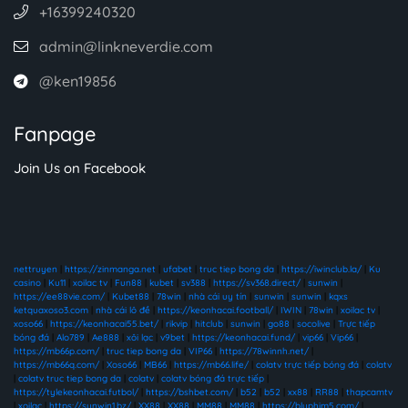
+16399240320
admin@linkneverdie.com
@ken19856
Fanpage
Join Us on Facebook
nettruyen
|
https://zinmanga.net
|
ufabet
|
truc tiep bong da
|
https://iwinclub.la/
|
Ku
casino
|
Ku11
|
xoilac tv
|
Fun88
|
kubet
|
sv388
|
https://sv368.direct/
|
sunwin
|
https://ee88vie.com/
|
Kubet88
|
78win
|
nhà cái uy tín
|
sunwin
|
sunwin
|
kqxs
ketquaxoso3.com
|
nhà cái lô đề
|
https://keonhacai.football/
|
IWIN
|
78win
|
xoilac tv
|
xoso66
|
https://keonhacai55.bet/
|
rikvip
|
hitclub
|
sunwin
|
go88
|
socolive
|
Trực tiếp
bóng đá
|
Alo789
|
Ae888
|
xôi lạc
|
v9bet
|
https://keonhacai.fund/
|
vip66
|
Vip66
|
https://mb66p.com/
|
truc tiep bong da
|
VIP66
|
https://78winnh.net/
|
https://mb66q.com/
|
Xoso66
|
MB66
|
https://mb66.life/
|
colatv trực tiếp bóng đá
|
colatv
|
colatv truc tiep bong da
|
colatv
|
colatv bóng đá trực tiếp
|
https://tylekeonhacai.futbol/
|
https://bshbet.com/
|
b52
|
b52
|
xx88
|
RR88
|
thapcamtv
|
xoilac
|
https://sunwin1.bz/
|
XX88
|
XX88
|
MM88
|
MM88
|
https://bluphim5.com/
|