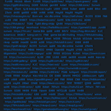
|
Fun88
|
Hitclub
|
68win
|
Fun88
|
https://qs88.free/
|
https://vipwin.green/
|
rr88
|
https://gg88.directory
|
GG88
|
hitclub
|
gem88
|
kubet
|
https://c168.zone/
|
Sunwin
|
79KING
|
23win
|
tỷ lệ bóng đá trực tuyến
|
U888
|
U888
|
hubet
|
ee88
|
ao88
|
88vv
|
x88
|
23win
|
dn88
|
ga888
|
vn168
|
vn168
|
vn168
|
Hay88
|
Hay88
|
Hay88
|
https://nhacaiuytin.ro/
|
Bom win
|
xóc đĩa online
|
https://ok9.show/
|
BL555
|
EE88
|
f168
|
uu88
|
c168
|
8XBET
|
https://8xbettaz.com/
|
Go99
|
123b chính chủ
|
AO88
|
https://91clubb.in/
|
TG88
|
Tg88 đăng nhập
|
Qh88
|
https://123b3.com/
|
http://c168.giving/
|
keonhacai
|
https://hello88a.co.com/
|
https://gameb52.app
|
Jun88
|
sunwin
|
https://7m.vin/
|
Game Bài
|
qs88
|
vn88
|
88VV
|
https://hay-88.in.net/
|
KJC
|
kubetvi.co
|
8KBET
|
lương sơn tv
|
F168
|
game bài đổi thưởng
|
https://789club1.today
|
https://sunwing.jp.net/
|
nowgoal
|
8xbet
|
WE88
|
789club
|
hitclub
|
b52club
|
iwinclub
|
rikvip
|
net88
|
max88
|
bin88
|
sc88
|
https://hitclub9.it.com/
|
XX88
|
dn88
|
https://go8f.design/
|
BL555
|
Sunwin
|
qq88
|
Xóc đĩa online
|
twin68
|
23WIN
|
https://55club.pro/
|
MB66
|
MMOO
|
HM88
|
Open88
|
Hay88
|
UY88
|
ALO789
|
68gamebai
|
https://uu88.nagoya/
|
sc88
|
RR88
|
b52club
|
Kubet
|
https://zowin.it.com
|
O8
|
https://sunwinvv.com/
|
bj 88
|
J188
|
UU88
|
nk88
|
ae888
|
xoso66
|
ee88
|
kqxs.vip
|
https://u888.gallery/
|
QS88
|
https://uy88.com.de/
|
https://uy88.in.net/
|
https://ea88.mex.com/
|
KJC
|
https://hbet.red/
|
LLwin
|
https://hitclub68.cn.com/
|
https://keonhacaitv.io/
|
https://sunwinn.cat/
|
https://sunwin68.cn.com/
|
https://hitclubvn.ch/
|
ok8386
|
https://sc88.link/
|
PG66
|
luckywin
|
https://mm88.report/
|
ON68
|
RR88
|
Kingfun
|
Kèo Nhà Cái
|
O8
|
EA88
|
68WIN
|
MMOO
|
u888ez.com
|
tg88
|
sc88
|
u888
|
u888
|
https://good88.gives/
|
j88
|
f168
|
RR88
|
C168
|
https://hi88com.biz/
|
say88
|
say88
|
28bet
|
ON68
|
https://kkwin.co.com/
|
789f
|
789BET
|
QS88
|
ae888
|
qs88
|
https://m88.actor/
|
bj88
|
8xbet
|
789win
|
https://nohu52.art
|
789win
|
789 club
|
Sunwin
|
GG88
|
NK88
|
FV88
|
Vipwin
|
EA88
|
HITCLUB
|
Go88
|
Vin88
|
https://hitclub88.studio/
|
lc88
|
uu88
|
mb88
|
23win
|
https://789bet7a.com/
|
winvn
|
Ae888
|
xocdia88
|
ao88
|
sodo66
|
https://bj88ac.com/
|
hitclub
|
https://sunwin1.com.co/
|
https://go88a.bid/
|
https://hitclub1.jpn.com/
|
https://iwin.it.com/
|
https://789club63.com/
|
https://rikvipv2.com/
|
https://rikvip3.jp.net/
|
https://keonhacai5.hot/
|
https://gamebaidoithuong1.io/
|
https://sunwin1.jp.net/
|