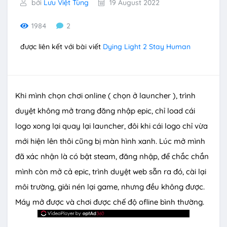
bởi
Lưu Việt Tùng
19 August 2022
1984
2
được liên kết với bài viết
Dying Light 2 Stay Human
Khi mình chọn chơi online ( chọn ở launcher ), trình
duyệt không mở trang đăng nhập epic, chỉ load cái
logo xong lại quay lại launcher, đôi khi cái logo chỉ vừa
mới hiện lên thôi cũng bị màn hình xanh. Lúc mở mình
đã xác nhận là có bật steam, đăng nhập, để chắc chắn
mình còn mở cả epic, trình duyệt web sẵn ra đó, cài lại
môi trường, giải nén lại game, nhưng đều không được.
Máy mở được và chơi được chế độ ofline bình thường.