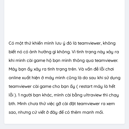
Có một thứ khiến mình lưu ý đó là teamviewer, không
biết nó có ảnh hưởng gì không. Vì tình trạng này xảy ra
khi mình cài game hộ bạn mình thông qua teamviewer.
Máy bạn ấy xảy ra tình trạng trên. Và vấn đề lỗi chơi
online xuất hiện ở máy mình cũng là do sau khi sử dụng
teamviewer cài game cho bạn ấy ( restart máy là hết
lỗi ). 1 người bạn khác, mình cài bằng ultraview thì chạy
bth. Mình chưa thử việc gỡ cài đặt teamviewer ra xem
sao, nhưng cứ viết ở đây để có thêm manh mối.