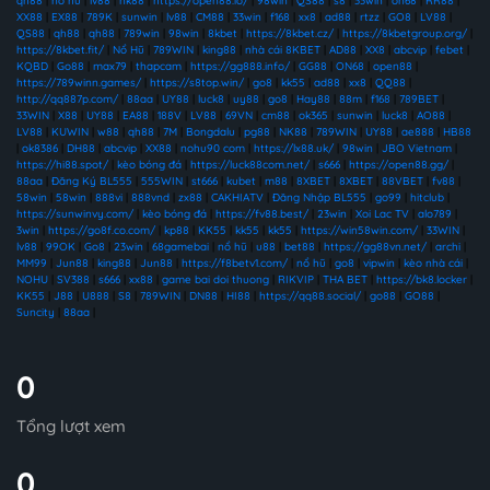
qh88
|
nổ hũ
|
lv88
|
nk88
|
https://open88.io/
|
98win
|
QS88
|
s8
|
33win
|
on68
|
RR88
|
XX88
|
EX88
|
789K
|
sunwin
|
lv88
|
CM88
|
33win
|
f168
|
xx8
|
ad88
|
rtzz
|
GO8
|
LV88
|
QS88
|
qh88
|
qh88
|
789win
|
98win
|
8kbet
|
https://8kbet.cz/
|
https://8kbetgroup.org/
|
https://8kbet.fit/
|
Nổ Hũ
|
789WIN
|
king88
|
nhà cái 8KBET
|
AD88
|
XX8
|
abcvip
|
febet
|
KQBD
|
Go88
|
max79
|
thapcam
|
https://gg888.info/
|
GG88
|
ON68
|
open88
|
https://789winn.games/
|
https://s8top.win/
|
go8
|
kk55
|
ad88
|
xx8
|
QQ88
|
http://qq887p.com/
|
88aa
|
UY88
|
luck8
|
uy88
|
go8
|
Hay88
|
88m
|
f168
|
789BET
|
33WIN
|
X88
|
UY88
|
EA88
|
188V
|
LV88
|
69VN
|
cm88
|
ok365
|
sunwin
|
luck8
|
AO88
|
LV88
|
KUWIN
|
w88
|
qh88
|
7M
|
Bongdalu
|
pg88
|
NK88
|
789WIN
|
UY88
|
ae888
|
HB88
|
ok8386
|
DH88
|
abcvip
|
XX88
|
nohu90 com
|
https://lx88.uk/
|
98win
|
JBO Vietnam
|
https://hi88.spot/
|
kèo bóng đá
|
https://luck88com.net/
|
s666
|
https://open88.gg/
|
88aa
|
Đăng Ký BL555
|
555WIN
|
st666
|
kubet
|
m88
|
8XBET
|
8XBET
|
88VBET
|
fv88
|
58win
|
58win
|
888vi
|
888vnd
|
zx88
|
CAKHIATV
|
Đăng Nhập BL555
|
go99
|
hitclub
|
https://sunwinvy.com/
|
kèo bóng đá
|
https://fv88.best/
|
23win
|
Xoi Lac TV
|
alo789
|
3win
|
https://go8f.co.com/
|
kp88
|
KK55
|
kk55
|
kk55
|
https://win58win.com/
|
33WIN
|
lv88
|
99OK
|
Go8
|
23win
|
68gamebai
|
nổ hũ
|
u88
|
bet88
|
https://gg88vn.net/
|
archi
|
MM99
|
Jun88
|
king88
|
Jun88
|
https://f8betv1.com/
|
nổ hũ
|
go8
|
vipwin
|
kèo nhà cái
|
NOHU
|
SV388
|
s666
|
xx88
|
game bai doi thuong
|
RIKVIP
|
THA BET
|
https://bk8.locker
|
KK55
|
J88
|
U888
|
S8
|
789WIN
|
DN88
|
HI88
|
https://qq88.social/
|
go88
|
GO88
|
Suncity
|
88aa
|
0
Tổng lượt xem
0