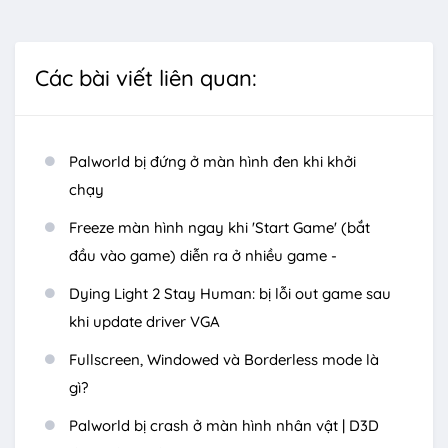
Các bài viết liên quan:
Palworld bị đứng ở màn hình đen khi khởi
chạy
Freeze màn hình ngay khi 'Start Game' (bắt
đầu vào game) diễn ra ở nhiều game -
Dying Light 2 Stay Human: bị lỗi out game sau
khi update driver VGA
Fullscreen, Windowed và Borderless mode là
gì?
Palworld bị crash ở màn hình nhân vật | D3D