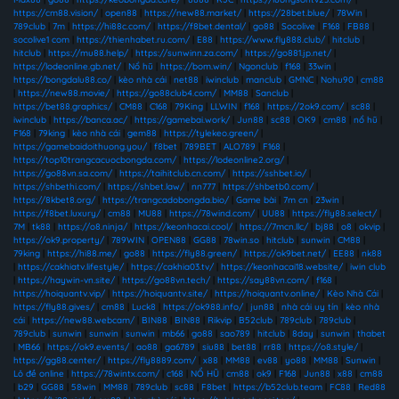
https://cm88.vision/
|
open88
|
https://new88.market/
|
https://28bet.blue/
|
78Win
|
789club
|
7m
|
https://hi88c.com/
|
https://f8bet.dental/
|
go88
|
Socolive
|
F168
|
FB88
|
socolive1 com
|
https://thienhabet.ru.com/
|
E88
|
https://www.fly888.club/
|
hitclub
|
hitclub
|
https://mu88.help/
|
https://sunwinn.za.com/
|
https://go881.jp.net/
|
https://lodeonline.gb.net/
|
Nổ hũ
|
https://bom.win/
|
Ngonclub
|
f168
|
33win
|
https://bongdalu88.co/
|
kèo nhà cái
|
net88
|
iwinclub
|
manclub
|
GMNC
|
Nohu90
|
cm88
|
https://new88.movie/
|
https://go88club4.com/
|
MM88
|
Sanclub
|
https://bet88.graphics/
|
CM88
|
C168
|
79King
|
LLWIN
|
f168
|
https://2ok9.com/
|
sc88
|
iwinclub
|
https://banca.ac/
|
https://gamebai.work/
|
Jun88
|
sc88
|
OK9
|
cm88
|
nổ hũ
|
F168
|
79king
|
kèo nhà cái
|
gem88
|
https://tylekeo.green/
|
https://gamebaidoithuong.you/
|
f8bet
|
789BET
|
ALO789
|
F168
|
https://top10trangcacuocbongda.com/
|
https://lodeonline2.org/
|
https://go88vn.sa.com/
|
https://taihitclub.cn.com/
|
https://sshbet.io/
|
https://shbethi.com/
|
https://shbet.law/
|
nn777
|
https://shbetb0.com/
|
https://8kbet8.org/
|
https://trangcadobongda.bio/
|
Game bài
|
7m cn
|
23win
|
https://f8bet.luxury/
|
cm88
|
MU88
|
https://78wind.com/
|
UU88
|
https://fly88.select/
|
7M
|
tk88
|
https://o8.ninja/
|
https://keonhacai.cool/
|
https://7mcn.llc/
|
bj88
|
o8
|
okvip
|
https://ok9.property/
|
789WIN
|
OPEN88
|
GG88
|
78win.so
|
hitclub
|
sunwin
|
CM88
|
79king
|
https://hi88.me/
|
go88
|
https://fly88.green/
|
https://ok9bet.net/
|
EE88
|
nk88
|
https://cakhiatv.lifestyle/
|
https://cakhia03.tv/
|
https://keonhacai18.website/
|
iwin club
|
https://haywin-vn.site/
|
https://go88vn.tech/
|
https://say88vn.com/
|
f168
|
https://hoiquantv.vip/
|
https://hoiquantv.site/
|
https://hoiquantv.online/
|
Kèo Nhà Cái
|
https://fly88.gives/
|
cm88
|
Luck8
|
https://ok988.info/
|
jun88
|
nhà cái uy tín
|
kèo nhà
cái
|
https://new88.webcam/
|
BIN88
|
BIN88
|
Rikvip
|
B52club
|
789club
|
789club
|
789club
|
sunwin
|
sunwin
|
sunwin
|
mb66
|
go88
|
sao789
|
hitclub
|
8day
|
sunwin
|
thabet
|
MB66
|
https://ok9.events/
|
ao88
|
ga6789
|
siu88
|
bet88
|
rr88
|
https://o8.style/
|
https://gg88.center/
|
https://fly8889.com/
|
x88
|
MM88
|
ev88
|
yo88
|
MM88
|
Sunwin
|
Lô đề online
|
https://78wintx.com/
|
c168
|
NỔ HŨ
|
cm88
|
ok9
|
F168
|
Jun88
|
x88
|
cm88
|
b29
|
GG88
|
58win
|
MM88
|
789club
|
sc88
|
F8bet
|
https://b52club.team
|
FC88
|
Red88