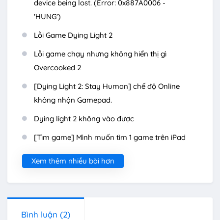
device being lost. (Error: 0x887A0006 -
'HUNG')
Lỗi Game Dying Light 2
Lỗi game chạy nhưng không hiển thị gì
Overcooked 2
[Dying Light 2: Stay Human] chế độ Online
không nhận Gamepad.
Dying light 2 không vào được
[Tìm game] Mình muốn tìm 1 game trên iPad
Xem thêm nhiều bài hơn
Bình luận
(2)