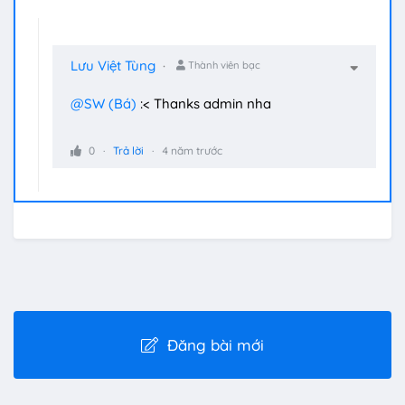
Lưu Việt Tùng
Thành viên bạc
@SW (Bá)
:< Thanks admin nha
0
Trả lời
4 năm trước
Đăng bài mới