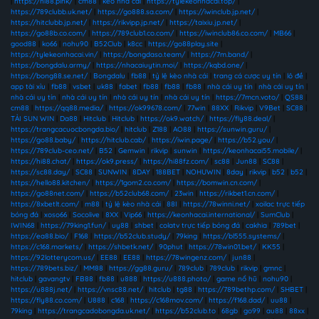
|
https://hi88.pink/
|
cm88
|
kèo nhà cái
|
https://tylekeonhacai.top/
|
https://789clubb.uk.net/
|
https://go888.sa.com/
|
https://iwinclub.jp.net/
|
https://hitclubb.jp.net/
|
https://rikvipp.jp.net/
|
https://taixiu.jp.net/
|
https://go88b.co.com/
|
https://789club1.co.com/
|
https://iwinclub86.co.com/
|
MB66
|
good88
|
ko66
|
nohu90
|
B52Club
|
k8cc
|
https://go88play.site
|
https://tylekeonhacai.vin/
|
https://bongdaso.team/
|
https://7m.band/
|
https://bongdalu.army/
|
https://nhacaiuytin.moi/
|
https://kqbd.one/
|
https://bong88.se.net/
|
Bongdalu
|
fb88
|
tỷ lệ kèo nhà cái
|
trang cá cược uy tín
|
lô đề
|
app tài xỉu
|
fb88
|
vsbet
|
uk88
|
fabet
|
fb88
|
fb88
|
fb88
|
nhà cái uy tín
|
nhà cái uy tín
|
nhà cái uy tín
|
nhà cái uy tín
|
nhà cái uy tín
|
nhà cái uy tín
|
https://7mcn.voto/
|
QS88
|
cm88
|
https://qq88.media/
|
https://ok99678.com/
|
77win
|
88XX
|
Rikvip
|
V9Bet
|
SC88
|
TẢI SUN WIN
|
Da88
|
Hitclub
|
Hitclub
|
https://ok9.watch/
|
https://fly88.deal/
|
https://trangcacuocbongda.bio/
|
hitclub
|
Z188
|
AO88
|
https://sunwin.guru/
|
https://go88.baby/
|
https://hitclub.cab/
|
https://iwin.page/
|
https://b52.you/
|
https://789club-ceo.net/
|
B52
|
Gemwin
|
rikvip
|
sunwin
|
https://keonhacai55.mobile/
|
https://hi88.chat/
|
https://ok9.press/
|
https://hi88fz.com/
|
sc88
|
Jun88
|
SC88
|
https://sc88.day/
|
SC88
|
SUNWIN
|
8DAY
|
188BET
|
NOHUWIN
|
8day
|
rikvip
|
b52
|
b52
|
https://hello88.kitchen/
|
https://1gom2.co.com/
|
https://bomwin.cn.com/
|
https://go88net.com/
|
https://b52club68.com/
|
23win
|
https://rikbet1.cn.com/
|
https://8xbetlt.com/
|
m88
|
tỷ lệ kèo nhà cái
|
88I
|
https://78winni.net/
|
xoilac trực tiếp
bóng đá
|
xoso66
|
Socolive
|
8XX
|
Vip66
|
https://keonhacai.international/
|
SumClub
|
IWIN68
|
https://79king1.fun/
|
uy88
|
shbet
|
colatv trực tiếp bóng đá
|
cakhia
|
789bet
|
https://ea88.bio/
|
F168
|
https://b52club.study/
|
79king
|
https://bl555.systems/
|
https://c168.markets/
|
https://shbetk.net/
|
90phut
|
https://78win01.bet/
|
KK55
|
https://92lotterycom.us/
|
EE88
|
EE88
|
https://78wingenz.com/
|
jun88
|
https://789bets.biz/
|
MM88
|
https://gg88.guru/
|
789club
|
789club
|
rikvip
|
gmnc
|
hitclub
|
gavangtv
|
FB88
|
fb88
|
u888
|
https://u888.photo/
|
game nổ hũ
|
nohu90
|
https://u888j.net/
|
https://vnsc88.net/
|
hitclub
|
tg88
|
https://789bethp.com/
|
SHBET
|
https://fly88.co.com/
|
U888
|
c168
|
https://c168mov.com/
|
https://f168.dad/
|
uu88
|
79king
|
https://trangcadobongda.uk.net/
|
https://b52club.to
|
68gb
|
go99
|
au88
|
88xx
|