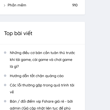
Phần mềm
910
Top bài viết
Những điều cơ bản cần tuân thủ trước
khi tải game, cài game và chơi game
là gì?
Hướng dẫn tắt chặn quảng cáo
Các lỗi thường gặp trong quá trình tải
về
Bán / đổi điểm vip Fshare giá rẻ - bởi
admin (Giá cập nhật liên tục để phù