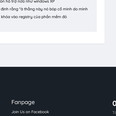
còn hỗ trợ nữa như windows XP
n định rằng "à thằng này nó bóp cổ mình do mình
từ khóa vào registry của phần mềm đó
Fanpage
Join Us on Facebook
T