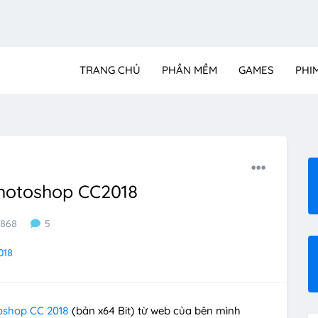
TRANG CHỦ
PHẦN MỀM
GAMES
PHI
Photoshop CC2018
868
5
018
oshop CC 2018
(bản x64 Bit) từ web của bên mình