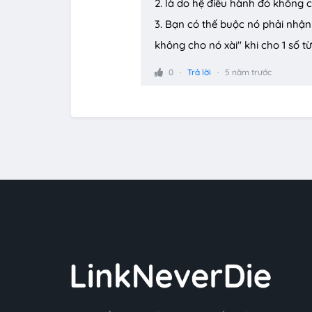
2. là do hệ điều hành đó không 
3. Bạn có thế buộc nó phải nhậ
không cho nó xài" khi cho 1 số 
0
Trả lời
5 năm trước