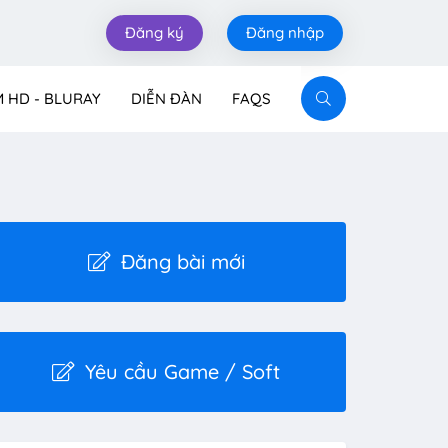
Đăng ký
Đăng nhập
M HD - BLURAY
DIỄN ĐÀN
FAQS
Đăng bài mới
Yêu cầu Game / Soft