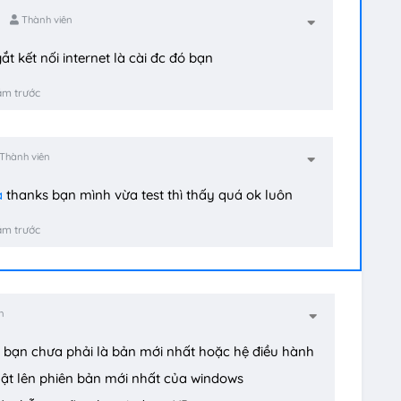
Thành viên
t kết nối internet là cài đc đó bạn
ăm trước
Thành viên
a
thanks bạn mình vừa test thì thấy quá ok luôn
ăm trước
n
của bạn chưa phải là bản mới nhất hoặc hệ điều hành
ật lên phiên bản mới nhất của windows