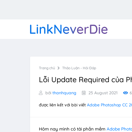
Trang chủ
Thảo Luận - Hỏi Đáp
Lỗi Update Required của 
bởi
thanhquang
25 August 2021
6
được liên kết với bài viết
Adobe Photoshop CC 2
Hôm nay mình có tải phần mềm
Adobe Phot