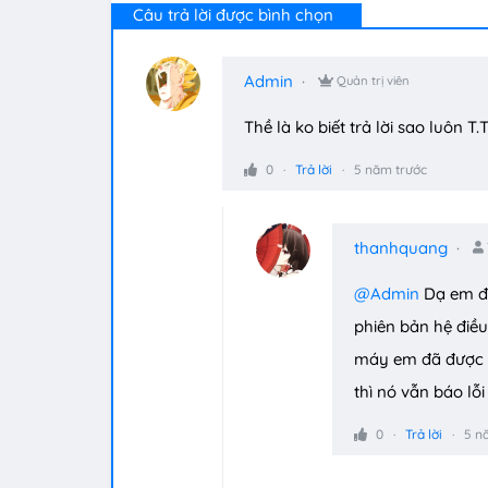
Câu trả lời được bình chọn
Admin
Quản trị viên
Thề là ko biết trả lời sao luôn T
0
Trả lời
5 năm trước
thanhquang
@Admin
Dạ em đã
phiên bản hệ điều
máy em đã được u
thì nó vẫn báo lỗi
0
Trả lời
5 n