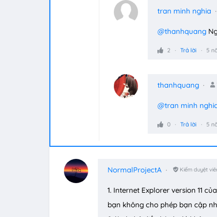
tran minh nghia
@thanhquang
Ngắ
2
Trả lời
5 n
thanhquang
@tran minh nghi
0
Trả lời
5 n
NormalProjectA
Kiểm duyệt viê
1. Internet Explorer version 11 
bạn không cho phép bạn cập nh