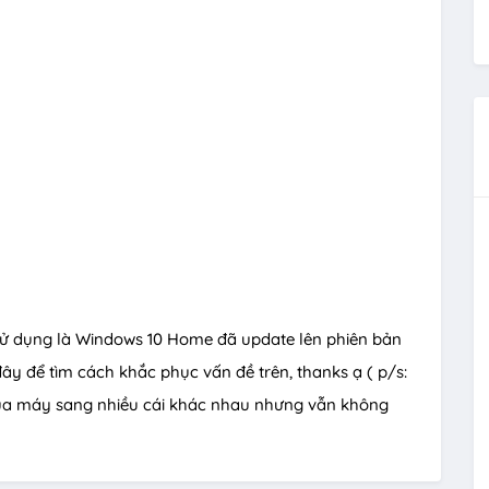
sử dụng là Windows 10 Home đã update lên phiên bản
đây để tìm cách khắc phục vấn đề trên, thanks ạ ( p/s:
của máy sang nhiều cái khác nhau nhưng vẫn không