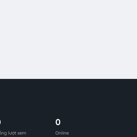
0
0
ổng lượt xem
Online