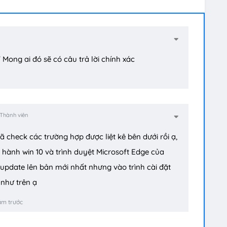
.T Mong ai đó sẽ có câu trả lời chính xác
Thành viên
 check các trường hợp được liệt kê bên dưới rồi ạ,
 hành win 10 và trình duyệt Microsoft Edge của
pdate lên bản mới nhất nhưng vào trình cài đặt
 như trên ạ
ăm trước