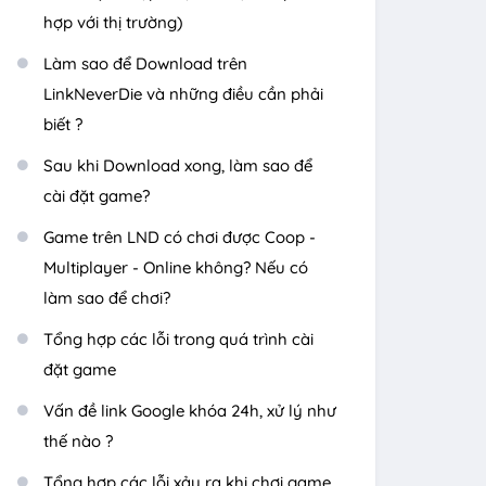
hợp với thị trường)
Làm sao để Download trên
LinkNeverDie và những điều cần phải
biết ?
Sau khi Download xong, làm sao để
cài đặt game?
Game trên LND có chơi được Coop -
Multiplayer - Online không? Nếu có
làm sao để chơi?
Tổng hợp các lỗi trong quá trình cài
đặt game
Vấn đề link Google khóa 24h, xử lý như
thế nào ?
Tổng hợp các lỗi xảy ra khi chơi game