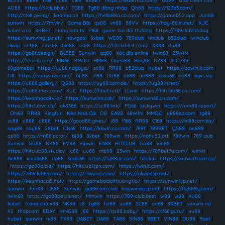
BL555
|
EE88
|
f168
|
uu88
|
c168
|
8XBET
|
https://8xbettaz.com/
|
Go99
|
123b chính chủ
|
AO88
|
https://91clubb.in/
|
TG88
|
Tg88 đăng nhập
|
Qh88
|
https://123b3.com/
|
http://c168.giving/
|
keonhacai
|
https://hello88a.co.com/
|
https://gameb52.app
|
Jun88
|
sunwin
|
https://7m.vin/
|
Game Bài
|
qs88
|
vn88
|
88VV
|
https://hay-88.in.net/
|
KJC
|
kubetvi.co
|
8KBET
|
lương sơn tv
|
F168
|
game bài đổi thưởng
|
https://789club1.today
|
https://sunwing.jp.net/
|
nowgoal
|
8xbet
|
WE88
|
789club
|
hitclub
|
b52club
|
iwinclub
|
rikvip
|
net88
|
max88
|
bin88
|
sc88
|
https://hitclub9.it.com/
|
XX88
|
dn88
|
https://go8f.design/
|
BL555
|
Sunwin
|
qq88
|
Xóc đĩa online
|
twin68
|
23WIN
|
https://55club.pro/
|
MB66
|
MMOO
|
HM88
|
Open88
|
Hay88
|
UY88
|
ALO789
|
68gamebai
|
https://uu88.nagoya/
|
sc88
|
RR88
|
b52club
|
Kubet
|
https://zowin.it.com
|
O8
|
https://sunwinvv.com/
|
bj 88
|
J188
|
UU88
|
nk88
|
ae888
|
xoso66
|
ee88
|
kqxs.vip
|
https://u888.gallery/
|
QS88
|
https://uy88.com.de/
|
https://uy88.in.net/
|
https://ea88.mex.com/
|
KJC
|
https://hbet.red/
|
LLwin
|
https://hitclub68.cn.com/
|
https://keonhacaitv.io/
|
https://sunwinn.cat/
|
https://sunwin68.cn.com/
|
https://hitclubvn.ch/
|
ok8386
|
https://sc88.link/
|
PG66
|
luckywin
|
https://mm88.report/
|
ON68
|
RR88
|
Kingfun
|
Kèo Nhà Cái
|
O8
|
EA88
|
68WIN
|
MMOO
|
u888ez.com
|
tg88
|
sc88
|
u888
|
u888
|
https://good88.gives/
|
j88
|
f168
|
RR88
|
C168
|
https://hi88com.biz/
|
say88
|
say88
|
28bet
|
ON68
|
https://kkwin.co.com/
|
789f
|
789BET
|
QS88
|
ae888
|
qs88
|
https://m88.actor/
|
bj88
|
8xbet
|
789win
|
https://nohu52.art
|
789win
|
789 club
|
Sunwin
|
GG88
|
NK88
|
FV88
|
Vipwin
|
EA88
|
HITCLUB
|
Go88
|
Vin88
|
https://hitclub88.studio/
|
lc88
|
uu88
|
mb88
|
23win
|
https://789bet7a.com/
|
winvn
|
Ae888
|
xocdia88
|
ao88
|
sodo66
|
https://bj88ac.com/
|
hitclub
|
https://sunwin1.com.co/
|
https://go88a.bid/
|
https://hitclub1.jpn.com/
|
https://iwin.it.com/
|
https://789club63.com/
|
https://rikvipv2.com/
|
https://rikvip3.jp.net/
|
https://keonhacai5.hot/
|
https://gamebaidoithuong1.io/
|
https://sunwin1.jp.net/
|
sunwin
|
Jun88
|
U888
|
Sunwin
|
go88com.club
|
haywinvip.jp.net
|
https://fly888y.com/
|
iWin68
|
https://go88bet.in.net/
|
Mmwin
|
https://789-club.best
|
w88
|
w88
|
AU88
|
kubet
|
trang chủ x88
|
NK88
|
s8
|
tg88
|
hz88
|
uu88
|
SC88
|
on68
|
8XBET
|
sunwin nổ
hũ
|
thapcam
|
8DAY
|
KING88
|
j88
|
https://qs88.baby/
|
https://c168.guru/
|
uu88
|
hubet
|
sunwin
|
hi88
|
TX88
|
DABET
|
DA88
|
TA88
|
SIN88
|
11BET
|
VIN88
|
DU88
|
9bet
|