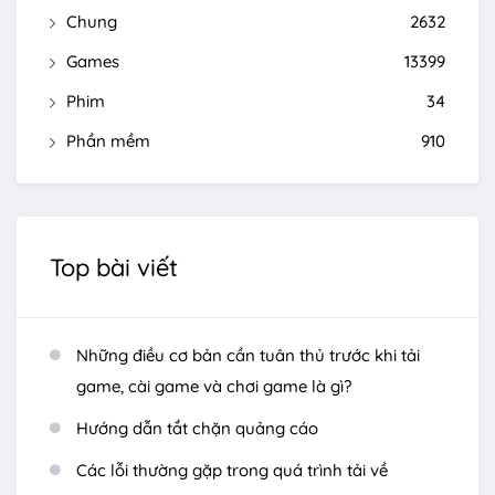
Chung
2632
Games
13399
Phim
34
Phần mềm
910
Top bài viết
Những điều cơ bản cần tuân thủ trước khi tải
game, cài game và chơi game là gì?
Hướng dẫn tắt chặn quảng cáo
Các lỗi thường gặp trong quá trình tải về