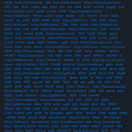
GK88
|
https://ok9.training/
|
c168
|
https://c168.stream/
|
https://78win.productions/
|
OK9
|
c168
|
23win
|
mb88
|
s666
|
AD88
|
XX8
|
xx8
|
ad88
|
BJ88
|
ALO789
|
king88
|
uu88
|
https://qs888.it.com/
|
bgd66
|
sunwin
|
AO88
|
https://xoso66a.uk.com/
|
https://nk88.food/
|
789win
|
win55
|
kubet
|
88vbet
|
LV88
|
KKWIN
|
32WIN
|
AO88
|
WinAZ
|
xx8
|
ad88
|
SC88
|
MM88
|
RR88
|
https://33winf.fun/
|
C168
|
dn88
|
vipwin
|
http://qs88.spot/
|
https://lx886.casino/
|
Z188
|
DN88
|
8xbet
|
https://c168com.vip/
|
dn88
|
nk88
|
tt88
|
ao88
|
https://88vv.help/
|
https://789winn.click/
|
LC88
|
NHÀ CÁI
BL555
|
KJC
|
xoso66
|
QH88
|
https://kuwinss.com/
|
TG88
|
UU88
|
88kbet
|
vipwin
|
okwin
|
https://dn88tips.com/
|
https://789winn.tech/
|
fb88
|
xx88
|
LLWIN
|
LLWIN
|
LLWIN
|
LLWIN
|
kubet
|
qq88
|
Cakhiatv
|
uy88
|
nổ hũ
|
https://78win.jpn.com/
|
33win
|
kuwin
|
88AA
|
st666
|
vipwin
|
https://zqs88.com/
|
https://o8.dance/
|
https://o8.claims/
|
U888
|
https://78win.holiday/
|
78win
|
c168
|
EX88
|
nk88
|
vipwin
|
cakhiatv
|
OKFUN
|
88JBET
|
https://tg88.miami/
|
VN6
|
F168
|
mb88
|
TP88
|
qq88
|
789BET
|
OPEN88
|
s8
|
https://28bet.it.com/
|
https://789bet.ac/
|
KUWIN
|
s8
|
AO88
|
https://kuwin.mex.com/
|
vipwin
|
https://lv88.ph/
|
33WIN
|
79KING
|
phimmoi
|
https://mm88.tax/
|
go88
|
98win
|
XX88
|
XX88
|
ON68
|
F8BET
|
S666
|
ee88
|
88VV
|
dn88
|
lv88
|
ao88
|
luck8
|
Tài xỉu md5
|
ee88
|
https://keobongda.uk.net/
|
https://qs88.sh/
|
NOHU
|
go99
|
Tài xỉu md5
|
King88
|
qh88
|
nổ hũ
|
lv88
|
nk88
|
https://open88.io/
|
98win
|
QS88
|
s8
|
33win
|
on68
|
RR88
|
XX88
|
EX88
|
789K
|
sunwin
|
lv88
|
CM88
|
33win
|
f168
|
xx8
|
ad88
|
rtzz
|
GO8
|
LV88
|
QS88
|
qh88
|
qh88
|
789win
|
98win
|
8kbet
|
https://8kbet.cz/
|
https://8kbetgroup.org/
|
https://8kbet.fit/
|
Nổ Hũ
|
789WIN
|
king88
|
nhà cái 8KBET
|
AD88
|
XX8
|
abcvip
|
febet
|
KQBD
|
Go88
|
thapcam
|
https://gg888.info/
|
GG88
|
ON68
|
open88
|
https://789winn.games/
|
https://s8top.win/
|
go8
|
kk55
|
ad88
|
xx8
|
QQ88
|
http://qq887p.com/
|
88aa
|
UY88
|
luck8
|
uy88
|
go8
|
Hay88
|
88m
|
f168
|
789BET
|
33WIN
|
X88
|
UY88
|
EA88
|
188V
|
LV88
|
69VN
|
cm88
|
ok365
|
sunwin
|
luck8
|
AO88
|
LV88
|
KUWIN
|
w88
|
qh88
|
7M
|
Bongdalu
|
pg88
|
NK88
|
789WIN
|
UY88
|
ae888
|
HB88
|
ok8386
|
DH88
|
abcvip
|
XX88
|
nohu90 com
|
https://lx88.uk/
|
98win
|
JBO Vietnam
|
https://hi88.spot/
|
kèo bóng đá
|
https://luck88com.net/
|
s666
|
https://open88.gg/
|
88aa
|
Đăng Ký BL555
|
555WIN
|
st666
|
kubet
|
m88
|
8XBET
|
8XBET
|
88VBET
|
fv88
|
58win
|
58win
|
888vi
|
888vnd
|
zx88
|
CAKHIATV
|
Đăng Nhập BL555
|
go99
|
hitclub
|