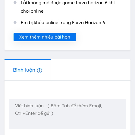
Lỗi không mở được game forza horizon 6 khi
chơi online
Em bị khóa online trong Forza Horizon 6
Xem thêm nhiều bài hơn
Bình luận
(1)