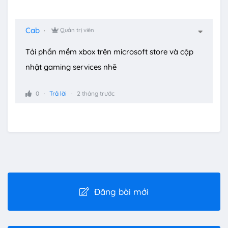
Cab
Quản trị viên
Tải phần mềm xbox trên microsoft store và cập
nhật gaming services nhẽ
0
Trả lời
2 tháng trước
Đăng bài mới