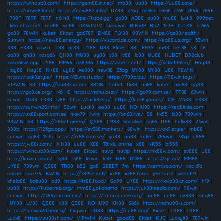
https://iwinclub8.com/
|
https://gem88.in.net/
|
mb88
|
uu88
|
https://uu88.date/
|
https://new88.land/
|
https://new882.info/
|
UY88
|
77ag
|
ok365
|
G666
|
c168
|
789k
|
789F
|
789F
|
789F
|
789F
|
nổ hũ
|
https://kqbd.gg/
|
go88
|
AD88
|
au88
|
mu88
|
luck8
|
999bet
|
kèo nhà cái 5
|
red88
|
vic88
|
OKWINTV
|
luckywin
|
RIKVIP
|
B52
|
123B
|
LUCK8
|
st666
|
go88
|
78WIN
|
kubet
|
8kbet
|
ga6789
|
DN88
|
FLY88
|
98WIN
|
https://qs88.health/
|
Sunwin
|
https://new88.energy/
|
https://viscard.de.com/
|
https://ea88.us.org/
|
33win
|
X88
|
EX88
|
vipwin
|
tr88
|
qs88
|
UY88
|
U88
|
8kbet
|
88I
|
88AA
|
uu88
|
bet88
|
s8
|
s8
|
ao88
|
qh88
|
xoso66
|
QH88
|
MU88
|
uy88
|
x88
|
lv88
|
lc88
|
UU88
|
HUBET
|
B52club
|
xoso66vn.app
|
UY88
|
MM99
|
ok8386
|
https://vsbetz.net/
|
https://vsbet365.io/
|
Hay88
|
Hay88
|
Hay88
|
NK88
|
uy88
|
Ae888
|
new88
|
33ag
|
UY88
|
UY88
|
U88
|
98WIN
|
https://luck8.style/
|
https://13win.studio/
|
https://789p.biz/
|
https://98win.toys/
|
VIPWIN
|
S8
|
https://siu88.co.com
|
88NN
|
thabet
|
tk88
|
uu88
|
kubet
|
mu88
|
gg88
|
https://go8.ae.org/
|
Nổ Hũ
|
https://nohu.best/
|
https://go99.com.se/
|
TT88
|
68win
|
kuwin
|
TG88
|
LX88
|
lv88
|
https://luck8.esq/
|
https://luck8.games/
|
O8
|
VN88
|
EX88
|
https://sunwin20.info/
|
32win
|
Luck8
|
ee88
|
uu88
|
NOHU90
|
https://red88.de.com
|
https://uk88sport.com.se
|
max79
|
llwin
|
https://on68.live/
|
S8
|
kk55
|
lc88
|
789win
|
98WIN
|
S8
|
https://28bet.green/
|
QS88
|
CM88
|
Socolive
|
pg66
|
tt88
|
hello88
|
23win
|
888b
|
https://123ga.app/
|
https://sv368.markets/
|
68win
|
https://ok9.style/
|
mb88
|
sunwin
|
qq88
|
123b
|
https://rr88.com.se/
|
go88
|
uu88
|
kubet
|
789win
|
789p
|
u888
|
https://jw88s.com/
|
XIN88
|
uu88
|
X88
|
Tài xỉu online
|
x88
|
KK55
|
bl555
|
https://iwinclub88.cam/
|
kubet
|
8kbet
|
huvip
|
huvip
|
https://nk88w.com/
|
sv888
|
J88
|
http://kuwinfi.com/
|
tg88
|
tg88
|
kkwin
|
lc88
|
tr88
|
DN88
|
https://kjc.ad/
|
MM88
|
UY88
|
789win
|
QS88
|
TR88
|
b52
|
go8
|
28BET
|
7m
|
https://xemtiso.com/
|
xóc đĩa
online
|
sao789
|
KWIN
|
https://789k2.net/
|
xx88
|
xx88.forex
|
jeetbuzz
|
wicket71
|
khela88
|
babu88
|
bd9
|
https://tr88.food/
|
Go99
|
UY88
|
https://rikvip88.cn.com/
|
h19
|
uu88
|
https://kubetmb.org/
|
mm88.yokohama
|
https://jun88media.com/
|
98win
|
sunwin
|
https://789club.meme/
|
https://tatarayume.org/
|
mu88
|
uu88
|
ae888
|
king88
|
UY88
|
LV88
|
QS88
|
x88
|
QS88
|
NOHU90
|
XN88
|
S666
|
https://nohu90-s.com/
|
https://sunwin20.health/
|
haywin
|
UU88
|
https://uu88.dog/
|
8xbet
|
TK88
|
TK88
|
Luck8
|
https://uu88sh.com/
|
VIPWIN
|
Kubet
|
good88
|
8kbet
|
KJC
|
Lucky88
|
789win
|