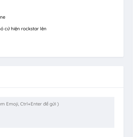
ine
ó cứ hiện rockstar lên