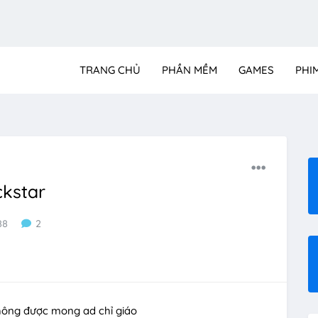
TRANG CHỦ
PHẦN MỀM
GAMES
PHI
ckstar
88
2
hông được mong ad chỉ giáo