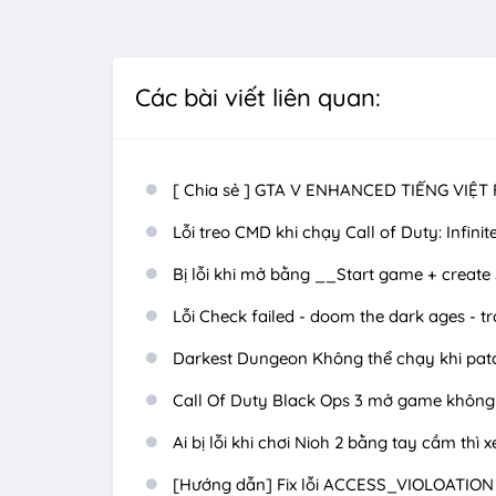
Các bài viết liên quan:
[ Chia sẻ ] GTA V ENHANCED TIẾNG VIỆT 
Lỗi treo CMD khi chạy Call of Duty: Infini
Bị lỗi khi mở bằng __Start game + create
Lỗi Check failed - doom the dark ages - tr
Darkest Dungeon Không thể chạy khi patch 
Call Of Duty Black Ops 3 mở game không
Ai bị lỗi khi chơi Nioh 2 bằng tay cầm thì 
[Hướng dẫn] Fix lỗi ACCESS_VIOLOATION