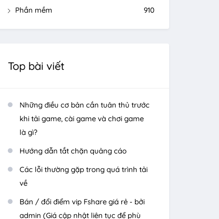
Phần mềm
910
Top bài viết
Những điều cơ bản cần tuân thủ trước
khi tải game, cài game và chơi game
là gì?
Hướng dẫn tắt chặn quảng cáo
Các lỗi thường gặp trong quá trình tải
về
Bán / đổi điểm vip Fshare giá rẻ - bởi
admin (Giá cập nhật liên tục để phù