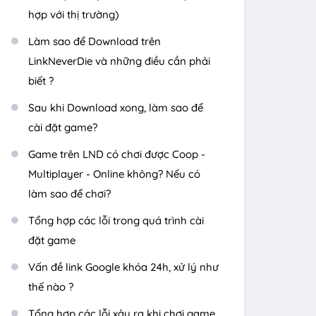
hợp với thị trường)
Làm sao để Download trên
LinkNeverDie và những điều cần phải
biết ?
Sau khi Download xong, làm sao để
cài đặt game?
Game trên LND có chơi được Coop -
Multiplayer - Online không? Nếu có
làm sao để chơi?
Tổng hợp các lỗi trong quá trình cài
đặt game
Vấn đề link Google khóa 24h, xử lý như
thế nào ?
Tổng hợp các lỗi xảy ra khi chơi game