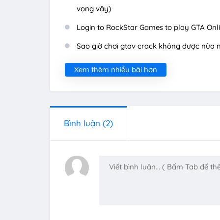
vọng vậy)
Login to RockStar Games to play GTA Onl
Sao giờ chơi gtav crack không được nữa n
Xem thêm nhiều bài hơn
Bình luận
(2)