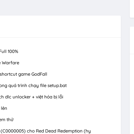
Full 100%
te Warfare
 shortcut game GodFall
ong quá trình chạy file setup.bat
dlc unlocker + việt hóa bị lỗi
 lên
xem thử
 (C0000005) cho Red Dead Redemption (hy