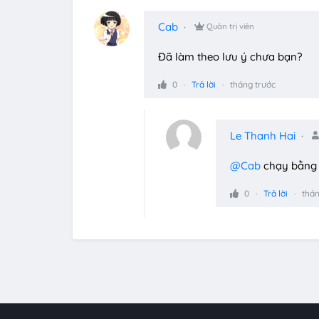
Cab
Quản trị viên
Đã làm theo lưu ý chưa bạn?
0
Trả lời
tháng trước
Le Thanh Hai
@Cab
chạy bằng f
0
Trả lời
thán