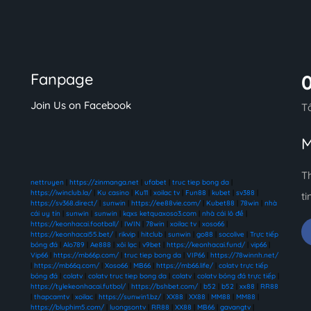
Fanpage
Join Us on Facebook
T
M
T
nettruyen
|
https://zinmanga.net
|
ufabet
|
truc tiep bong da
|
https://iwinclub.la/
|
Ku casino
|
Ku11
|
xoilac tv
|
Fun88
|
kubet
|
sv388
|
ti
https://sv368.direct/
|
sunwin
|
https://ee88vie.com/
|
Kubet88
|
78win
|
nhà
cái uy tín
|
sunwin
|
sunwin
|
kqxs ketquaxoso3.com
|
nhà cái lô đề
|
https://keonhacai.football/
|
IWIN
|
78win
|
xoilac tv
|
xoso66
|
https://keonhacai55.bet/
|
rikvip
|
hitclub
|
sunwin
|
go88
|
socolive
|
Trực tiếp
bóng đá
|
Alo789
|
Ae888
|
xôi lạc
|
v9bet
|
https://keonhacai.fund/
|
vip66
|
Vip66
|
https://mb66p.com/
|
truc tiep bong da
|
VIP66
|
https://78winnh.net/
|
https://mb66q.com/
|
Xoso66
|
MB66
|
https://mb66.life/
|
colatv trực tiếp
bóng đá
|
colatv
|
colatv truc tiep bong da
|
colatv
|
colatv bóng đá trực tiếp
|
https://tylekeonhacai.futbol/
|
https://bshbet.com/
|
b52
|
b52
|
xx88
|
RR88
|
thapcamtv
|
xoilac
|
https://sunwin1.bz/
|
XX88
|
XX88
|
MM88
|
MM88
|
https://bluphim5.com/
|
luongsontv
|
RR88
|
XX88
|
MB66
|
gavangtv
|