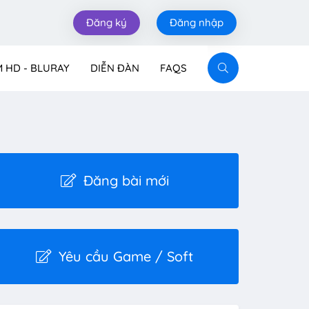
Đăng ký
Đăng nhập
M HD - BLURAY
DIỄN ĐÀN
FAQS
Đăng bài mới
Yêu cầu Game / Soft