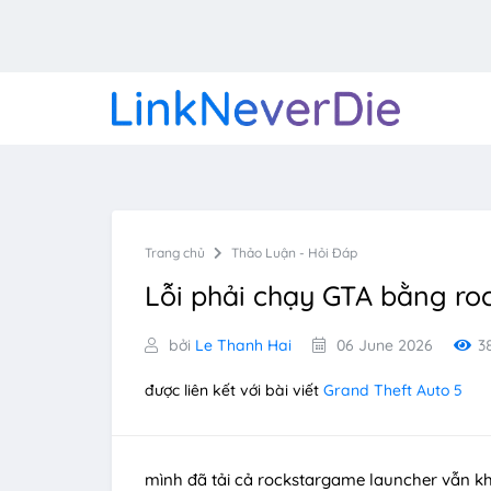
Trang chủ
Thảo Luận - Hỏi Đáp
Lỗi phải chạy GTA bằng ro
bởi
Le Thanh Hai
06 June 2026
3
được liên kết với bài viết
Grand Theft Auto 5
mình đã tải cả rockstargame launcher vẫn k