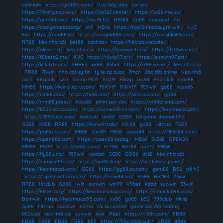
cakhiatv
|
https://go88fc.com/
|
trực tiếp nba
|
soi kèo
|
https://79king.express/
|
https://ok365.center/
|
https://xx88.me.uk/
|
https://gem88.bar/
|
https://vip79.fit/
|
BIN88
|
Go88
|
nowgoal
|
7m
|
https://choigamebai.org/
|
ok9
|
MB66
|
https://top10nhacaiuytin.win/
|
KJC
|
8xx
|
https://mm88.io/
|
https://rongbk888.com/
|
https://rongbk666.com/
|
RR88
|
kèo nhà cái
|
bet88
|
cakhiatv
|
https://hitclub.website/
|
https://rikbet.ltd/
|
kèo nhà cái
|
https://bomwin.tech/
|
https://b78win.net/
|
https://f8beta2.me/
|
KJC
|
https://rikvip97.art/
|
https://sunwin97.art/
|
https://kclub.team/
|
SHBET
|
xx88
|
8kbet
|
https://rr88.se.net/
|
kèo nhà cái
|
RR88
|
78win
|
nha cai uy tin
|
ty le ca cuoc
|
7mcn
|
Xóc đĩa online
|
Kèo nhà
cái 5
|
88goals
|
iwin
|
Tài xỉu MD5
|
1GOM
|
Rikvip
|
Go88
|
B52 club
|
max88
|
MM88
|
https://iwinclub.ru.com/
|
RIKVIP
|
RIKVIP
|
789win
|
go88
|
xoso66
|
https://cm88.dad/
|
https://hi88.uno/
|
https://iwin.sa.com/
|
go88
|
https://mm88.press/
|
Xoso66
|
phim sex vlxx
|
https://xx88brand.com/
|
https://b52club.sa.com/
|
https://sunwin19.cn.com/
|
https://keonhacai.gdn/
|
https://789clubb.one/
|
iwinclub
|
bin88
|
GG88
|
tải game daominhha
|
GG88
|
XX88
|
RR88
|
https://sunwin.talk/
|
nổ hũ
|
go88
|
Hitclub
|
PG99
|
https://pg66.us.com/
|
MB66
|
Jun88
|
MB66
|
open88
|
https://f168slot.com/
|
https://open886.com/
|
https://open88.today/
|
MB66
|
Sv368
|
OPEN88
|
MM88
|
PG99
|
https://hi88s.com/
|
FLY88
|
Bet88
|
nn777
|
MB66
|
https://fly88.uno/
|
789win
|
vaobet
|
SC88
|
GO88
|
dt68
|
kèo nhà cái
|
https://sunwin99.ceo/
|
https://go88.deal/
|
https://hitclubsbs.jp.net/
|
https://keonhacai.voto/
|
GG88
|
https://gg88.co.com/
|
gem88
|
B52
|
nổ hũ
|
https://tylekeonhacai.life/
|
https://new88.biz/
|
PG88
|
Bet168
|
23win
|
RR88
|
Hitclub
|
Go88
|
Iwin
|
sunwin
|
win79
|
V9bet
|
kqbd
|
sunwin
|
33win
|
https://8kbet.org/
|
https://keonhacaitop.com/
|
https://manclub99.com/
|
Bomwin
|
https://keonhacai95.com/
|
xx88
|
go88
|
b52
|
789club
|
rikvip
|
go88
|
hitclub
|
socolive
|
nổ hũ
|
tài xỉu online
|
game bài đổi thưởng
|
b52club
|
kèo nhà cái
|
sunwin
|
iwin
|
i9bet
|
https://rr88it.com/
|
FB88
|
FB88
|
FB88
|
FB88
|
FB88
|
b52
|
https://789clubze.win/
|
RR88
|
สล็อต
|