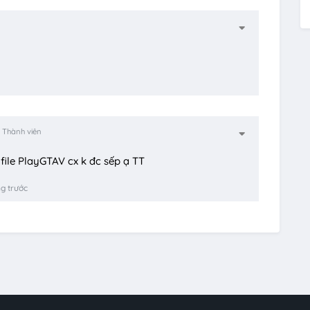
Thành viên
ile PlayGTAV cx k đc sếp ạ TT
g trước