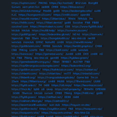
https://luphim.com/
|
79KING
|
https://kjc.football/
|
B52 club
|
Bong88
|
Sunwin
|
xem phim fun
|
ae888
|
CM88
|
https://88aa.actor/
|
https://b52club.money/
|
Max88
|
go88
|
https://keobongda.cafe/
|
uu88
|
KJC
|
https://luongsontv23.com/
|
https://cm88.vision/
|
open88
|
https://new88.market/
|
https://28bet.blue/
|
78Win
|
789club
|
7m
|
https://hi88c.com/
|
https://f8bet.dental/
|
go88
|
Socolive
|
F168
|
FB88
|
socolive1 com
|
https://thienhabet.ru.com/
|
E88
|
https://www.fly888.club/
|
hitclub
|
hitclub
|
https://mu88.help/
|
https://sunwinn.za.com/
|
https://go881.jp.net/
|
https://lodeonline.gb.net/
|
Nổ hũ
|
https://bom.win/
|
Ngonclub
|
f168
|
33win
|
https://bongdalu88.co/
|
kèo nhà cái
|
net88
|
iwinclub
|
manclub
|
GMNC
|
Nohu90
|
cm88
|
https://new88.movie/
|
https://go88club4.com/
|
MM88
|
Sanclub
|
https://bet88.graphics/
|
CM88
|
C168
|
79King
|
LLWIN
|
f168
|
https://2ok9.com/
|
sc88
|
iwinclub
|
https://banca.ac/
|
https://gamebai.work/
|
Jun88
|
sc88
|
OK9
|
cm88
|
nổ
hũ
|
F168
|
79king
|
kèo nhà cái
|
gem88
|
https://tylekeo.green/
|
https://gamebaidoithuong.you/
|
f8bet
|
789BET
|
ALO789
|
F168
|
https://top10trangcacuocbongda.com/
|
https://lodeonline2.org/
|
https://go88vn.sa.com/
|
https://taihitclub.cn.com/
|
https://sshbet.io/
|
https://shbethi.com/
|
https://shbet.law/
|
nn777
|
https://shbetb0.com/
|
https://8kbet8.org/
|
https://trangcadobongda.bio/
|
Game bài
|
7m cn
|
23win
|
https://f8bet.luxury/
|
cm88
|
MU88
|
https://78wind.com/
|
UU88
|
https://fly88.select/
|
7M
|
tk88
|
https://o8.ninja/
|
https://keonhacai.cool/
|
https://7mcn.llc/
|
bj88
|
o8
|
okvip
|
https://ok9.property/
|
789WIN
|
OPEN88
|
GG88
|
78win.so
|
hitclub
|
sunwin
|
CM88
|
79king
|
https://hi88.me/
|
go88
|
https://fly88.green/
|
https://ok9bet.net/
|
EE88
|
nk88
|
https://cakhiatv.lifestyle/
|
https://cakhia03.tv/
|
https://keonhacai18.website/
|
iwin club
|
https://haywin-vn.site/
|
https://go88vn.tech/
|
https://say88vn.com/
|
f168
|
https://hoiquantv.vip/
|
https://hoiquantv.site/
|
https://hoiquantv.online/
|
Kèo Nhà Cái
|
https://fly88.gives/
|
cm88
|
Luck8
|
https://ok988.info/
|
jun88
|
nhà cái uy