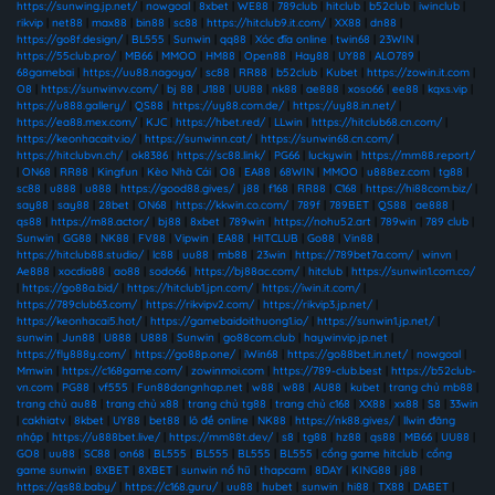
https://sunwing.jp.net/
|
nowgoal
|
8xbet
|
WE88
|
789club
|
hitclub
|
b52club
|
iwinclub
|
rikvip
|
net88
|
max88
|
bin88
|
sc88
|
https://hitclub9.it.com/
|
XX88
|
dn88
|
https://go8f.design/
|
BL555
|
Sunwin
|
qq88
|
Xóc đĩa online
|
twin68
|
23WIN
|
https://55club.pro/
|
MB66
|
MMOO
|
HM88
|
Open88
|
Hay88
|
UY88
|
ALO789
|
68gamebai
|
https://uu88.nagoya/
|
sc88
|
RR88
|
b52club
|
Kubet
|
https://zowin.it.com
|
O8
|
https://sunwinvv.com/
|
bj 88
|
J188
|
UU88
|
nk88
|
ae888
|
xoso66
|
ee88
|
kqxs.vip
|
https://u888.gallery/
|
QS88
|
https://uy88.com.de/
|
https://uy88.in.net/
|
https://ea88.mex.com/
|
KJC
|
https://hbet.red/
|
LLwin
|
https://hitclub68.cn.com/
|
https://keonhacaitv.io/
|
https://sunwinn.cat/
|
https://sunwin68.cn.com/
|
https://hitclubvn.ch/
|
ok8386
|
https://sc88.link/
|
PG66
|
luckywin
|
https://mm88.report/
|
ON68
|
RR88
|
Kingfun
|
Kèo Nhà Cái
|
O8
|
EA88
|
68WIN
|
MMOO
|
u888ez.com
|
tg88
|
sc88
|
u888
|
u888
|
https://good88.gives/
|
j88
|
f168
|
RR88
|
C168
|
https://hi88com.biz/
|
say88
|
say88
|
28bet
|
ON68
|
https://kkwin.co.com/
|
789f
|
789BET
|
QS88
|
ae888
|
qs88
|
https://m88.actor/
|
bj88
|
8xbet
|
789win
|
https://nohu52.art
|
789win
|
789 club
|
Sunwin
|
GG88
|
NK88
|
FV88
|
Vipwin
|
EA88
|
HITCLUB
|
Go88
|
Vin88
|
https://hitclub88.studio/
|
lc88
|
uu88
|
mb88
|
23win
|
https://789bet7a.com/
|
winvn
|
Ae888
|
xocdia88
|
ao88
|
sodo66
|
https://bj88ac.com/
|
hitclub
|
https://sunwin1.com.co/
|
https://go88a.bid/
|
https://hitclub1.jpn.com/
|
https://iwin.it.com/
|
https://789club63.com/
|
https://rikvipv2.com/
|
https://rikvip3.jp.net/
|
https://keonhacai5.hot/
|
https://gamebaidoithuong1.io/
|
https://sunwin1.jp.net/
|
sunwin
|
Jun88
|
U888
|
U888
|
Sunwin
|
go88com.club
|
haywinvip.jp.net
|
https://fly888y.com/
|
https://go88p.one/
|
iWin68
|
https://go88bet.in.net/
|
nowgoal
|
Mmwin
|
https://c168game.com/
|
zowinmoi.com
|
https://789-club.best
|
https://b52club-
vn.com
|
PG88
|
vf555
|
Fun88dangnhap.net
|
w88
|
w88
|
AU88
|
kubet
|
trang chủ mb88
|
trang chủ au88
|
trang chủ x88
|
trang chủ tg88
|
trang chủ c168
|
XX88
|
xx88
|
S8
|
33win
|
cakhiatv
|
8kbet
|
UY88
|
bet88
|
lô đề online
|
NK88
|
https://nk88.gives/
|
llwin đăng
nhập
|
https://u888bet.live/
|
https://mm88t.dev/
|
s8
|
tg88
|
hz88
|
qs88
|
MB66
|
UU88
|
GO8
|
uu88
|
SC88
|
on68
|
BL555
|
BL555
|
BL555
|
BL555
|
cổng game hitclub
|
cổng
game sunwin
|
8XBET
|
8XBET
|
sunwin nổ hũ
|
thapcam
|
8DAY
|
KING88
|
j88
|
https://qs88.baby/
|
https://c168.guru/
|
uu88
|
hubet
|
sunwin
|
hi88
|
TX88
|
DABET
|