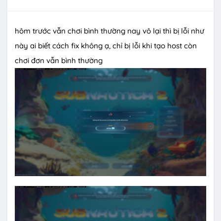
hôm trước vẫn chơi bình thường nay vô lại thì bị lỗi như
này ai biết cách fix không ạ, chỉ bị lỗi khi tạo host còn
chơi đơn vẫn bình thường