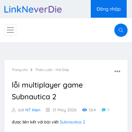
Đăng nhập
Trang chủ
Thảo Luận - Hỏi Đáp
lỗi multiplayer game
Subnautica 2
bởi
NT Kien
21 May 2026
564
1
được liên kết với bài viết
Subnautica 2