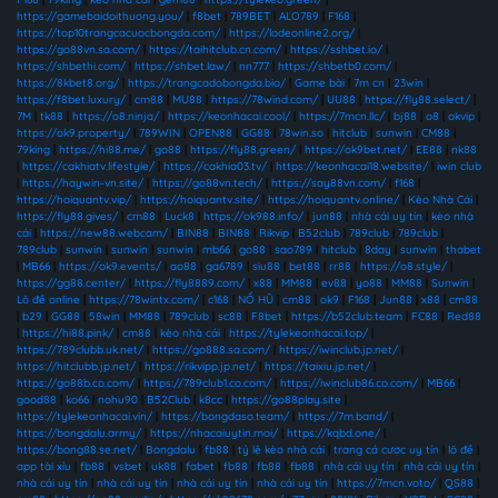
https://gamebaidoithuong.you/
|
f8bet
|
789BET
|
ALO789
|
F168
|
https://top10trangcacuocbongda.com/
|
https://lodeonline2.org/
|
https://go88vn.sa.com/
|
https://taihitclub.cn.com/
|
https://sshbet.io/
|
https://shbethi.com/
|
https://shbet.law/
|
nn777
|
https://shbetb0.com/
|
https://8kbet8.org/
|
https://trangcadobongda.bio/
|
Game bài
|
7m cn
|
23win
|
https://f8bet.luxury/
|
cm88
|
MU88
|
https://78wind.com/
|
UU88
|
https://fly88.select/
|
7M
|
tk88
|
https://o8.ninja/
|
https://keonhacai.cool/
|
https://7mcn.llc/
|
bj88
|
o8
|
okvip
|
https://ok9.property/
|
789WIN
|
OPEN88
|
GG88
|
78win.so
|
hitclub
|
sunwin
|
CM88
|
79king
|
https://hi88.me/
|
go88
|
https://fly88.green/
|
https://ok9bet.net/
|
EE88
|
nk88
|
https://cakhiatv.lifestyle/
|
https://cakhia03.tv/
|
https://keonhacai18.website/
|
iwin club
|
https://haywin-vn.site/
|
https://go88vn.tech/
|
https://say88vn.com/
|
f168
|
https://hoiquantv.vip/
|
https://hoiquantv.site/
|
https://hoiquantv.online/
|
Kèo Nhà Cái
|
https://fly88.gives/
|
cm88
|
Luck8
|
https://ok988.info/
|
jun88
|
nhà cái uy tín
|
kèo nhà
cái
|
https://new88.webcam/
|
BIN88
|
BIN88
|
Rikvip
|
B52club
|
789club
|
789club
|
789club
|
sunwin
|
sunwin
|
sunwin
|
mb66
|
go88
|
sao789
|
hitclub
|
8day
|
sunwin
|
thabet
|
MB66
|
https://ok9.events/
|
ao88
|
ga6789
|
siu88
|
bet88
|
rr88
|
https://o8.style/
|
https://gg88.center/
|
https://fly8889.com/
|
x88
|
MM88
|
ev88
|
yo88
|
MM88
|
Sunwin
|
Lô đề online
|
https://78wintx.com/
|
c168
|
NỔ HŨ
|
cm88
|
ok9
|
F168
|
Jun88
|
x88
|
cm88
|
b29
|
GG88
|
58win
|
MM88
|
789club
|
sc88
|
F8bet
|
https://b52club.team
|
FC88
|
Red88
|
https://hi88.pink/
|
cm88
|
kèo nhà cái
|
https://tylekeonhacai.top/
|
https://789clubb.uk.net/
|
https://go888.sa.com/
|
https://iwinclub.jp.net/
|
https://hitclubb.jp.net/
|
https://rikvipp.jp.net/
|
https://taixiu.jp.net/
|
https://go88b.co.com/
|
https://789club1.co.com/
|
https://iwinclub86.co.com/
|
MB66
|
good88
|
ko66
|
nohu90
|
B52Club
|
k8cc
|
https://go88play.site
|
https://tylekeonhacai.vin/
|
https://bongdaso.team/
|
https://7m.band/
|
https://bongdalu.army/
|
https://nhacaiuytin.moi/
|
https://kqbd.one/
|
https://bong88.se.net/
|
Bongdalu
|
fb88
|
tỷ lệ kèo nhà cái
|
trang cá cược uy tín
|
lô đề
|
app tài xỉu
|
fb88
|
vsbet
|
uk88
|
fabet
|
fb88
|
fb88
|
fb88
|
nhà cái uy tín
|
nhà cái uy tín
|
nhà cái uy tín
|
nhà cái uy tín
|
nhà cái uy tín
|
nhà cái uy tín
|
https://7mcn.voto/
|
QS88
|