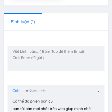
Bình luận
(1)
Cab
Quản trị viên
Có thể do phiên bản cũ
bạn tải bản mới nhất trên web giúp mình nhé