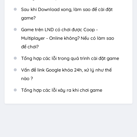
Sau khi Download xong, làm sao để cài đặt
game?
Game trên LND có chơi được Coop -
Multiplayer - Online không? Nếu có làm sao
để chơi?
Tổng hợp các lỗi trong quá trình cài đặt game
Vấn đề link Google khóa 24h, xử lý như thế
nào ?
Tổng hợp các lỗi xảy ra khi chơi game