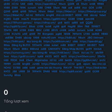
ee88
|
https://keobongda.uk.net/
|
https://qs88.sh/
|
NOHU
|
go99
|
Tài xỉu md5
|
King88
|
qh88
|
nổ hũ
|
lv88
|
nk88
|
https://open88.io/
|
98win
|
QS88
|
s8
|
33win
|
on68
|
RR88
|
XX88
|
EX88
|
789K
|
sunwin
|
lv88
|
CM88
|
33win
|
f168
|
xx8
|
ad88
|
rtzz
|
GO8
|
LV88
|
QS88
|
qh88
|
qh88
|
789win
|
98win
|
8kbet
|
https://8kbet.cz/
|
https://8kbetgroup.org/
|
https://8kbet.fit/
|
Nổ Hũ
|
789WIN
|
king88
|
nhà cái 8KBET
|
AD88
|
XX8
|
abcvip
|
febet
|
KQBD
|
Go88
|
max79
|
thapcam
|
https://gg888.info/
|
GG88
|
ON68
|
open88
|
https://789winn.games/
|
https://s8top.win/
|
go8
|
kk55
|
ad88
|
xx8
|
QQ88
|
http://qq887p.com/
|
88aa
|
UY88
|
luck8
|
uy88
|
go8
|
Hay88
|
88m
|
f168
|
789BET
|
33WIN
|
X88
|
UY88
|
EA88
|
188V
|
LV88
|
69VN
|
cm88
|
ok365
|
sunwin
|
luck8
|
AO88
|
LV88
|
KUWIN
|
w88
|
qh88
|
7M
|
Bongdalu
|
pg88
|
NK88
|
789WIN
|
UY88
|
ae888
|
HB88
|
ok8386
|
DH88
|
abcvip
|
XX88
|
nohu90 com
|
https://lx88.uk/
|
98win
|
JBO Vietnam
|
https://hi88.spot/
|
kèo bóng đá
|
https://luck88com.net/
|
s666
|
https://open88.gg/
|
88aa
|
Đăng Ký BL555
|
555WIN
|
st666
|
kubet
|
m88
|
8XBET
|
8XBET
|
88VBET
|
fv88
|
58win
|
58win
|
888vi
|
888vnd
|
zx88
|
CAKHIATV
|
Đăng Nhập BL555
|
go99
|
hitclub
|
https://sunwinvy.com/
|
kèo bóng đá
|
https://fv88.best/
|
23win
|
Xoi Lac TV
|
alo789
|
3win
|
https://go8f.co.com/
|
kp88
|
KK55
|
kk55
|
kk55
|
https://win58win.com/
|
33WIN
|
lv88
|
99OK
|
Go8
|
23win
|
68gamebai
|
nổ hũ
|
u88
|
bet88
|
https://gg88vn.net/
|
archi
|
MM99
|
Jun88
|
king88
|
Jun88
|
https://f8betv1.com/
|
nổ hũ
|
go8
|
vipwin
|
kèo nhà cái
|
NOHU
|
SV388
|
s666
|
xx88
|
game bai doi thuong
|
RIKVIP
|
THA BET
|
https://bk8.locker
|
KK55
|
J88
|
U888
|
S8
|
789WIN
|
DN88
|
HI88
|
https://qq88.social/
|
go88
|
GO88
|
Suncity
|
88aa
|
0
Tổng lượt xem