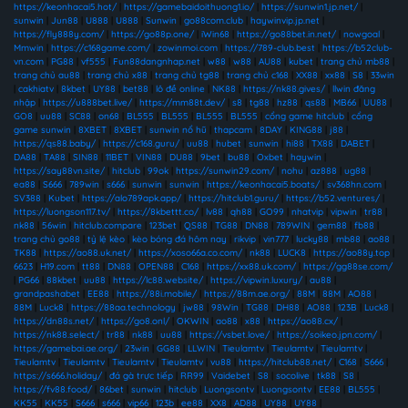
https://keonhacai5.hot/
|
https://gamebaidoithuong1.io/
|
https://sunwin1.jp.net/
|
sunwin
|
Jun88
|
U888
|
U888
|
Sunwin
|
go88com.club
|
haywinvip.jp.net
|
https://fly888y.com/
|
https://go88p.one/
|
iWin68
|
https://go88bet.in.net/
|
nowgoal
|
Mmwin
|
https://c168game.com/
|
zowinmoi.com
|
https://789-club.best
|
https://b52club-
vn.com
|
PG88
|
vf555
|
Fun88dangnhap.net
|
w88
|
w88
|
AU88
|
kubet
|
trang chủ mb88
|
trang chủ au88
|
trang chủ x88
|
trang chủ tg88
|
trang chủ c168
|
XX88
|
xx88
|
S8
|
33win
|
cakhiatv
|
8kbet
|
UY88
|
bet88
|
lô đề online
|
NK88
|
https://nk88.gives/
|
llwin đăng
nhập
|
https://u888bet.live/
|
https://mm88t.dev/
|
s8
|
tg88
|
hz88
|
qs88
|
MB66
|
UU88
|
GO8
|
uu88
|
SC88
|
on68
|
BL555
|
BL555
|
BL555
|
BL555
|
cổng game hitclub
|
cổng
game sunwin
|
8XBET
|
8XBET
|
sunwin nổ hũ
|
thapcam
|
8DAY
|
KING88
|
j88
|
https://qs88.baby/
|
https://c168.guru/
|
uu88
|
hubet
|
sunwin
|
hi88
|
TX88
|
DABET
|
DA88
|
TA88
|
SIN88
|
11BET
|
VIN88
|
DU88
|
9bet
|
bu88
|
Oxbet
|
haywin
|
https://say88vn.site/
|
hitclub
|
99ok
|
https://sunwin29.com/
|
nohu
|
az888
|
ug88
|
ea88
|
S666
|
789win
|
s666
|
sunwin
|
sunwin
|
https://keonhacai5.boats/
|
sv368hn.com
|
SV388
|
Kubet
|
https://alo789apk.app/
|
https://hitclub1.guru/
|
https://b52.ventures/
|
https://luongson117.tv/
|
https://8kbettt.co/
|
lv88
|
qh88
|
GO99
|
nhatvip
|
vipwin
|
tr88
|
nk88
|
56win
|
hitclub.compare
|
123bet
|
QS88
|
TG88
|
DN88
|
789WIN
|
gem88
|
fb88
|
trang chủ go88
|
tỷ lệ kèo
|
kèo bóng đá hôm nay
|
rikvip
|
vin777
|
lucky88
|
mb88
|
ao88
|
TK88
|
https://ao88.uk.net/
|
https://xoso66a.co.com/
|
nk88
|
LUCK8
|
https://ao88y.top
|
6623
|
H19.com
|
tt88
|
DN88
|
OPEN88
|
C168
|
https://xx88.uk.com/
|
https://gg88se.com/
|
PG66
|
88kbet
|
uu88
|
https://lc88.website/
|
https://vipwin.luxury/
|
au88
|
grandpashabet
|
EE88
|
https://88i.mobile/
|
https://88m.ae.org/
|
88M
|
88M
|
AO88
|
88M
|
Luck8
|
https://88aa.technology
|
jw88
|
98Win
|
TG88
|
DH88
|
AO88
|
123B
|
Luck8
|
https://dn88s.net/
|
https://go8.onl/
|
OKWIN
|
ao88
|
x88
|
https://ao88.cx/
|
https://nk88.select/
|
tr88
|
nk88
|
uu88
|
https://vsbet.love/
|
https://soikeo.jpn.com/
|
https://gamebai.ae.org/
|
23win
|
GG88
|
LLWIN
|
Tieulamtv
|
Tieulamtv
|
Tieulamtv
|
Tieulamtv
|
Tieulamtv
|
Tieulamtv
|
Tieulamtv
|
vu88
|
https://hitclub88.net/
|
C168
|
S666
|
https://s666.holiday/
|
đá gà trực tiếp
|
RR99
|
Vaidebet
|
S8
|
socolive
|
tk88
|
S8
|
https://fv88.food/
|
86bet
|
sunwin
|
hitclub
|
Luongsontv
|
Luongsontv
|
EE88
|
BL555
|
KK55
|
KK55
|
S666
|
s666
|
vip66
|
123b
|
ee88
|
XX8
|
AD88
|
UY88
|
UY88
|