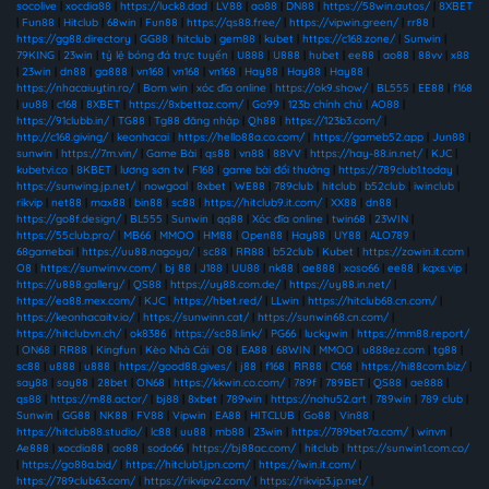
socolive
|
xocdia88
|
https://luck8.dad
|
LV88
|
ao88
|
DN88
|
https://58win.autos/
|
8XBET
|
Fun88
|
Hitclub
|
68win
|
Fun88
|
https://qs88.free/
|
https://vipwin.green/
|
rr88
|
https://gg88.directory
|
GG88
|
hitclub
|
gem88
|
kubet
|
https://c168.zone/
|
Sunwin
|
79KING
|
23win
|
tỷ lệ bóng đá trực tuyến
|
U888
|
U888
|
hubet
|
ee88
|
ao88
|
88vv
|
x88
|
23win
|
dn88
|
ga888
|
vn168
|
vn168
|
vn168
|
Hay88
|
Hay88
|
Hay88
|
https://nhacaiuytin.ro/
|
Bom win
|
xóc đĩa online
|
https://ok9.show/
|
BL555
|
EE88
|
f168
|
uu88
|
c168
|
8XBET
|
https://8xbettaz.com/
|
Go99
|
123b chính chủ
|
AO88
|
https://91clubb.in/
|
TG88
|
Tg88 đăng nhập
|
Qh88
|
https://123b3.com/
|
http://c168.giving/
|
keonhacai
|
https://hello88a.co.com/
|
https://gameb52.app
|
Jun88
|
sunwin
|
https://7m.vin/
|
Game Bài
|
qs88
|
vn88
|
88VV
|
https://hay-88.in.net/
|
KJC
|
kubetvi.co
|
8KBET
|
lương sơn tv
|
F168
|
game bài đổi thưởng
|
https://789club1.today
|
https://sunwing.jp.net/
|
nowgoal
|
8xbet
|
WE88
|
789club
|
hitclub
|
b52club
|
iwinclub
|
rikvip
|
net88
|
max88
|
bin88
|
sc88
|
https://hitclub9.it.com/
|
XX88
|
dn88
|
https://go8f.design/
|
BL555
|
Sunwin
|
qq88
|
Xóc đĩa online
|
twin68
|
23WIN
|
https://55club.pro/
|
MB66
|
MMOO
|
HM88
|
Open88
|
Hay88
|
UY88
|
ALO789
|
68gamebai
|
https://uu88.nagoya/
|
sc88
|
RR88
|
b52club
|
Kubet
|
https://zowin.it.com
|
O8
|
https://sunwinvv.com/
|
bj 88
|
J188
|
UU88
|
nk88
|
ae888
|
xoso66
|
ee88
|
kqxs.vip
|
https://u888.gallery/
|
QS88
|
https://uy88.com.de/
|
https://uy88.in.net/
|
https://ea88.mex.com/
|
KJC
|
https://hbet.red/
|
LLwin
|
https://hitclub68.cn.com/
|
https://keonhacaitv.io/
|
https://sunwinn.cat/
|
https://sunwin68.cn.com/
|
https://hitclubvn.ch/
|
ok8386
|
https://sc88.link/
|
PG66
|
luckywin
|
https://mm88.report/
|
ON68
|
RR88
|
Kingfun
|
Kèo Nhà Cái
|
O8
|
EA88
|
68WIN
|
MMOO
|
u888ez.com
|
tg88
|
sc88
|
u888
|
u888
|
https://good88.gives/
|
j88
|
f168
|
RR88
|
C168
|
https://hi88com.biz/
|
say88
|
say88
|
28bet
|
ON68
|
https://kkwin.co.com/
|
789f
|
789BET
|
QS88
|
ae888
|
qs88
|
https://m88.actor/
|
bj88
|
8xbet
|
789win
|
https://nohu52.art
|
789win
|
789 club
|
Sunwin
|
GG88
|
NK88
|
FV88
|
Vipwin
|
EA88
|
HITCLUB
|
Go88
|
Vin88
|
https://hitclub88.studio/
|
lc88
|
uu88
|
mb88
|
23win
|
https://789bet7a.com/
|
winvn
|
Ae888
|
xocdia88
|
ao88
|
sodo66
|
https://bj88ac.com/
|
hitclub
|
https://sunwin1.com.co/
|
https://go88a.bid/
|
https://hitclub1.jpn.com/
|
https://iwin.it.com/
|
https://789club63.com/
|
https://rikvipv2.com/
|
https://rikvip3.jp.net/
|