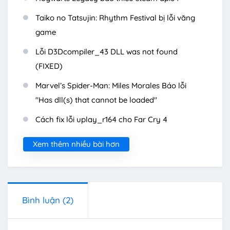
Taiko no Tatsujin: Rhythm Festival bị lỗi văng
game
Lỗi D3Dcompiler_43 DLL was not found
(FIXED)
Marvel’s Spider-Man: Miles Morales Báo lỗi
"Has dll(s) that cannot be loaded"
Cách fix lỗi uplay_r164 cho Far Cry 4
Xem thêm nhiều bài hơn
Bình luận
(2)