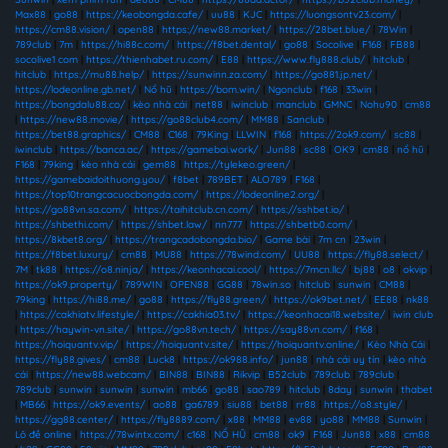
Max88
|
go88
|
https://keobongda.cafe/
|
uu88
|
KJC
|
https://luongsontv23.com/
|
https://cm88.vision/
|
open88
|
https://new88.market/
|
https://28bet.blue/
|
78Win
|
789club
|
7m
|
https://hi88c.com/
|
https://f8bet.dental/
|
go88
|
Socolive
|
F168
|
FB88
|
socolive1 com
|
https://thienhabet.ru.com/
|
E88
|
https://www.fly888.club/
|
hitclub
|
hitclub
|
https://mu88.help/
|
https://sunwinn.za.com/
|
https://go881.jp.net/
|
https://lodeonline.gb.net/
|
Nổ hũ
|
https://bom.win/
|
Ngonclub
|
f168
|
33win
|
https://bongdalu88.co/
|
kèo nhà cái
|
net88
|
iwinclub
|
manclub
|
GMNC
|
Nohu90
|
cm88
|
https://new88.movie/
|
https://go88club4.com/
|
MM88
|
Sanclub
|
https://bet88.graphics/
|
CM88
|
C168
|
79King
|
LLWIN
|
f168
|
https://2ok9.com/
|
sc88
|
iwinclub
|
https://banca.ac/
|
https://gamebai.work/
|
Jun88
|
sc88
|
OK9
|
cm88
|
nổ hũ
|
F168
|
79king
|
kèo nhà cái
|
gem88
|
https://tylekeo.green/
|
https://gamebaidoithuong.you/
|
f8bet
|
789BET
|
ALO789
|
F168
|
https://top10trangcacuocbongda.com/
|
https://lodeonline2.org/
|
https://go88vn.sa.com/
|
https://taihitclub.cn.com/
|
https://sshbet.io/
|
https://shbethi.com/
|
https://shbet.law/
|
nn777
|
https://shbetb0.com/
|
https://8kbet8.org/
|
https://trangcadobongda.bio/
|
Game bài
|
7m cn
|
23win
|
https://f8bet.luxury/
|
cm88
|
MU88
|
https://78wind.com/
|
UU88
|
https://fly88.select/
|
7M
|
tk88
|
https://o8.ninja/
|
https://keonhacai.cool/
|
https://7mcn.llc/
|
bj88
|
o8
|
okvip
|
https://ok9.property/
|
789WIN
|
OPEN88
|
GG88
|
78win.so
|
hitclub
|
sunwin
|
CM88
|
79king
|
https://hi88.me/
|
go88
|
https://fly88.green/
|
https://ok9bet.net/
|
EE88
|
nk88
|
https://cakhiatv.lifestyle/
|
https://cakhia03.tv/
|
https://keonhacai18.website/
|
iwin club
|
https://haywin-vn.site/
|
https://go88vn.tech/
|
https://say88vn.com/
|
f168
|
https://hoiquantv.vip/
|
https://hoiquantv.site/
|
https://hoiquantv.online/
|
Kèo Nhà Cái
|
https://fly88.gives/
|
cm88
|
Luck8
|
https://ok988.info/
|
jun88
|
nhà cái uy tín
|
kèo nhà
cái
|
https://new88.webcam/
|
BIN88
|
BIN88
|
Rikvip
|
B52club
|
789club
|
789club
|
789club
|
sunwin
|
sunwin
|
sunwin
|
mb66
|
go88
|
sao789
|
hitclub
|
8day
|
sunwin
|
thabet
|
MB66
|
https://ok9.events/
|
ao88
|
ga6789
|
siu88
|
bet88
|
rr88
|
https://o8.style/
|
https://gg88.center/
|
https://fly8889.com/
|
x88
|
MM88
|
ev88
|
yo88
|
MM88
|
Sunwin
|
Lô đề online
|
https://78wintx.com/
|
c168
|
NỔ HŨ
|
cm88
|
ok9
|
F168
|
Jun88
|
x88
|
cm88