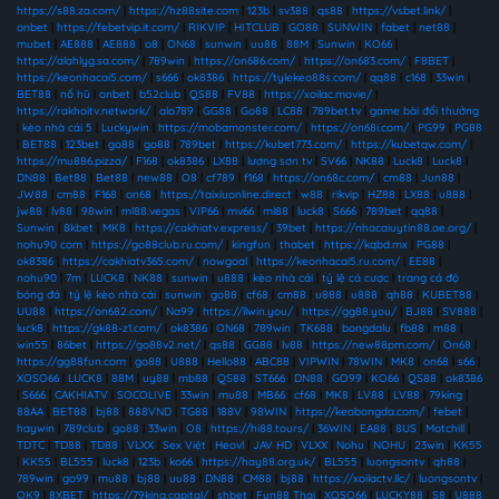
https://s88.za.com/
|
https://hz88site.com
|
123b
|
sv388
|
qs88
|
https://vsbet.link/
|
onbet
|
https://febetvip.it.com/
|
RIKVIP
|
HITCLUB
|
GO88
|
SUNWIN
|
fabet
|
net88
|
mubet
|
AE888
|
AE888
|
o8
|
ON68
|
sunwin
|
uu88
|
88M
|
Sunwin
|
KO66
|
https://alahlyg.sa.com/
|
789win
|
https://on686.com/
|
https://on683.com/
|
F8BET
|
https://keonhacai5.com/
|
s666
|
ok8386
|
https://tylekeo88s.com/
|
qq88
|
c168
|
33win
|
BET88
|
nổ hũ
|
onbet
|
b52club
|
QS88
|
FV88
|
https://xoilac.movie/
|
https://rakhoitv.network/
|
alo789
|
GG88
|
Go88
|
LC88
|
789bet.tv
|
game bài đổi thưởng
|
kèo nhà cái 5
|
Luckywin
|
https://mobamonster.com/
|
https://on68i.com/
|
PG99
|
PG88
|
BET88
|
123bet
|
go88
|
go88
|
789bet
|
https://kubet773.com/
|
https://kubetqw.com/
|
https://mu886.pizza/
|
F168
|
ok8386
|
LX88
|
lương sơn tv
|
SV66
|
NK88
|
Luck8
|
Luck8
|
DN88
|
Bet88
|
Bet88
|
new88
|
O8
|
cf789
|
f168
|
https://on68c.com/
|
cm88
|
Jun88
|
JW88
|
cm88
|
F168
|
on68
|
https://taixiuonline.direct
|
w88
|
rikvip
|
HZ88
|
LX88
|
u888
|
jw88
|
lv88
|
98win
|
ml88.vegas
|
VIP66
|
mv66
|
ml88
|
luck8
|
S666
|
789bet
|
qq88
|
Sunwin
|
8kbet
|
MK8
|
https://cakhiatv.express/
|
39bet
|
https://nhacaiuytin88.ae.org/
|
nohu90 com
|
https://go88club.ru.com/
|
kingfun
|
thabet
|
https://kqbd.mx
|
PG88
|
ok8386
|
https://cakhiatv365.com/
|
nowgoal
|
https://keonhacai5.ru.com/
|
EE88
|
nohu90
|
7m
|
LUCK8
|
NK88
|
sunwin
|
u888
|
kèo nhà cái
|
tỷ lệ cá cược
|
trang cá độ
bóng đá
|
tỷ lệ kèo nhà cái
|
sunwin
|
go88
|
cf68
|
cm88
|
u888
|
u888
|
qh88
|
KUBET88
|
UU88
|
https://on682.com/
|
Na99
|
https://llwin.you/
|
https://gg88.you/
|
BJ88
|
SV888
|
luck8
|
https://gk88-z1.com/
|
ok8386
|
ON68
|
789win
|
TK688
|
bongdalu
|
fb88
|
m88
|
win55
|
86bet
|
https://go88v2.net/
|
qs88
|
GG88
|
lv88
|
https://new88pm.com/
|
On68
|
https://gg88fun.com
|
go88
|
U888
|
Hello88
|
ABC88
|
VIPWIN
|
78WIN
|
MK8
|
on68
|
s66
|
XOSO66
|
LUCK8
|
88M
|
uy88
|
mb88
|
QS88
|
ST666
|
DN88
|
GO99
|
KO66
|
QS88
|
ok8386
|
S666
|
CAKHIATV
|
SOCOLIVE
|
33win
|
mu88
|
MB66
|
cf68
|
MK8
|
LV88
|
LV88
|
79king
|
88AA
|
BET88
|
bj88
|
888VND
|
TG88
|
188V
|
98WIN
|
https://keobongda.com/
|
febet
|
haywin
|
789club
|
go88
|
33win
|
O8
|
https://hi88.tours/
|
36WIN
|
EA88
|
8US
|
Motchill
|
TDTC
|
TD88
|
TD88
|
VLXX
|
Sex Việt
|
Heovl
|
JAV HD
|
VLXX
|
Nohu
|
NOHU
|
23win
|
KK55
|
KK55
|
BL555
|
luck8
|
123b
|
ko66
|
https://hay88.org.uk/
|
BL555
|
luongsontv
|
qh88
|
789win
|
go99
|
mu88
|
bj88
|
uu88
|
DN88
|
CM88
|
bj88
|
https://xoilactv.llc/
|
luongsontv
|
OK9
|
8XBET
|
https://79king.capital/
|
shbet
|
Fun88 Thai
|
XOSO66
|
LUCKY88
|
S8
|
U888