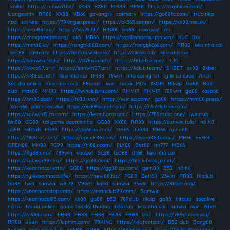
|
xoilac
|
https://sunwin1.bz/
|
XX88
|
XX88
|
MM88
|
MM88
|
https://bluphim5.com/
|
luongsontv
|
RR88
|
XX88
|
MB66
|
gavangtv
|
cakhiatv
|
https://go88fc.com/
|
trực tiếp
nba
|
soi kèo
|
https://79king.express/
|
https://ok365.center/
|
https://xx88.me.uk/
|
https://gem88.bar/
|
https://vip79.fit/
|
BIN88
|
Go88
|
nowgoal
|
7m
|
https://choigamebai.org/
|
ok9
|
MB66
|
https://top10nhacaiuytin.win/
|
KJC
|
8xx
|
https://mm88.io/
|
https://rongbk888.com/
|
https://rongbk666.com/
|
RR88
|
kèo nhà cái
|
bet88
|
cakhiatv
|
https://hitclub.website/
|
https://rikbet.ltd/
|
kèo nhà cái
|
https://bomwin.tech/
|
https://b78win.net/
|
https://f8beta2.me/
|
KJC
|
https://rikvip97.art/
|
https://sunwin97.art/
|
https://kclub.team/
|
SHBET
|
xx88
|
8kbet
|
https://rr88.se.net/
|
kèo nhà cái
|
RR88
|
78win
|
nha cai uy tin
|
ty le ca cuoc
|
7mcn
|
Xóc đĩa online
|
Kèo nhà cái 5
|
88goals
|
iwin
|
Tài xỉu MD5
|
1GOM
|
Rikvip
|
Go88
|
B52
club
|
max88
|
MM88
|
https://iwinclub.ru.com/
|
RIKVIP
|
RIKVIP
|
789win
|
go88
|
xoso66
|
https://cm88.dad/
|
https://hi88.uno/
|
https://iwin.sa.com/
|
go88
|
https://mm88.press/
|
Xoso66
|
phim sex vlxx
|
https://xx88brand.com/
|
https://b52club.sa.com/
|
https://sunwin19.cn.com/
|
https://keonhacai.gdn/
|
https://789clubb.one/
|
iwinclub
|
bin88
|
GG88
|
tải game daominhha
|
GG88
|
XX88
|
RR88
|
https://sunwin.talk/
|
nổ hũ
|
go88
|
Hitclub
|
PG99
|
https://pg66.us.com/
|
MB66
|
Jun88
|
MB66
|
open88
|
https://f168slot.com/
|
https://open886.com/
|
https://open88.today/
|
MB66
|
Sv368
|
OPEN88
|
MM88
|
PG99
|
https://hi88s.com/
|
FLY88
|
Bet88
|
nn777
|
MB66
|
https://fly88.uno/
|
789win
|
vaobet
|
SC88
|
GO88
|
dt68
|
kèo nhà cái
|
https://sunwin99.ceo/
|
https://go88.deal/
|
https://hitclubsbs.jp.net/
|
https://keonhacai.voto/
|
GG88
|
https://gg88.co.com/
|
gem88
|
B52
|
nổ hũ
|
https://tylekeonhacai.life/
|
https://new88.biz/
|
PG88
|
Bet168
|
23win
|
RR88
|
Hitclub
|
Go88
|
Iwin
|
sunwin
|
win79
|
V9bet
|
kqbd
|
sunwin
|
33win
|
https://8kbet.org/
|
https://keonhacaitop.com/
|
https://manclub99.com/
|
Bomwin
|
https://keonhacai95.com/
|
xx88
|
go88
|
b52
|
789club
|
rikvip
|
go88
|
hitclub
|
socolive
|
nổ hũ
|
tài xỉu online
|
game bài đổi thưởng
|
b52club
|
kèo nhà cái
|
sunwin
|
iwin
|
i9bet
|
https://rr88it.com/
|
FB88
|
FB88
|
FB88
|
FB88
|
FB88
|
b52
|
https://789clubze.win/
|
RR88
|
สล็อต
|
https://luphim.com/
|
79KING
|
https://kjc.football/
|
B52 club
|
Bong88
|
Sunwin
|
xem phim fun
|
ae888
|
CM88
|
https://88aa.actor/
|
https://b52club.money/
|