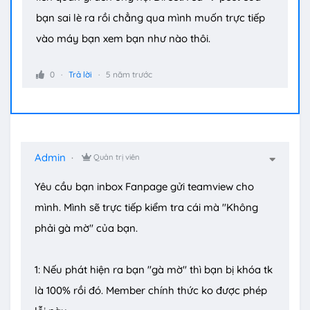
bạn sai lè ra rồi chẳng qua mình muốn trực tiếp
vào máy bạn xem bạn như nào thôi.
0
Trả lời
5 năm trước
Admin
Quản trị viên
Yêu cầu bạn inbox Fanpage gửi teamview cho
mình. Mình sẽ trực tiếp kiểm tra cái mà "Không
phải gà mờ" của bạn.
1: Nếu phát hiện ra bạn "gà mờ" thì bạn bị khóa tk
là 100% rồi đó. Member chính thức ko được phép