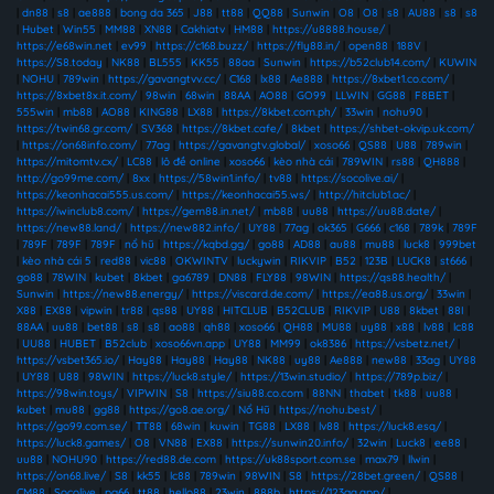
|
dn88
|
s8
|
ae888
|
bong da 365
|
J88
|
tt88
|
QQ88
|
Sunwin
|
O8
|
O8
|
s8
|
AU88
|
s8
|
s8
|
Hubet
|
Win55
|
MM88
|
XN88
|
Cakhiatv
|
HM88
|
https://u8888.house/
|
https://e68win.net
|
ev99
|
https://c168.buzz/
|
https://fly88.in/
|
open88
|
188V
|
https://S8.today
|
NK88
|
BL555
|
KK55
|
88aa
|
Sunwin
|
https://b52club14.com/
|
KUWIN
|
NOHU
|
789win
|
https://gavangtvv.cc/
|
C168
|
lx88
|
Ae888
|
https://8xbet1.co.com/
|
https://8xbet8x.it.com/
|
98win
|
68win
|
88AA
|
AO88
|
GO99
|
LLWIN
|
GG88
|
F8BET
|
555win
|
mb88
|
AO88
|
KING88
|
LX88
|
https://8kbet.com.ph/
|
33win
|
nohu90
|
https://twin68.gr.com/
|
SV368
|
https://8kbet.cafe/
|
8kbet
|
https://shbet-okvip.uk.com/
|
https://on68info.com/
|
77ag
|
https://gavangtv.global/
|
xoso66
|
QS88
|
U88
|
789win
|
https://mitomtv.cx/
|
LC88
|
lô đề online
|
xoso66
|
kèo nhà cái
|
789WIN
|
rs88
|
QH888
|
http://go99me.com/
|
8xx
|
https://58win1.info/
|
tv88
|
https://socolive.ai/
|
https://keonhacai555.us.com/
|
https://keonhacai55.ws/
|
http://hitclub1.ac/
|
https://iwinclub8.com/
|
https://gem88.in.net/
|
mb88
|
uu88
|
https://uu88.date/
|
https://new88.land/
|
https://new882.info/
|
UY88
|
77ag
|
ok365
|
G666
|
c168
|
789k
|
789F
|
789F
|
789F
|
789F
|
nổ hũ
|
https://kqbd.gg/
|
go88
|
AD88
|
au88
|
mu88
|
luck8
|
999bet
|
kèo nhà cái 5
|
red88
|
vic88
|
OKWINTV
|
luckywin
|
RIKVIP
|
B52
|
123B
|
LUCK8
|
st666
|
go88
|
78WIN
|
kubet
|
8kbet
|
ga6789
|
DN88
|
FLY88
|
98WIN
|
https://qs88.health/
|
Sunwin
|
https://new88.energy/
|
https://viscard.de.com/
|
https://ea88.us.org/
|
33win
|
X88
|
EX88
|
vipwin
|
tr88
|
qs88
|
UY88
|
HITCLUB
|
B52CLUB
|
RIKVIP
|
U88
|
8kbet
|
88I
|
88AA
|
uu88
|
bet88
|
s8
|
s8
|
ao88
|
qh88
|
xoso66
|
QH88
|
MU88
|
uy88
|
x88
|
lv88
|
lc88
|
UU88
|
HUBET
|
B52club
|
xoso66vn.app
|
UY88
|
MM99
|
ok8386
|
https://vsbetz.net/
|
https://vsbet365.io/
|
Hay88
|
Hay88
|
Hay88
|
NK88
|
uy88
|
Ae888
|
new88
|
33ag
|
UY88
|
UY88
|
U88
|
98WIN
|
https://luck8.style/
|
https://13win.studio/
|
https://789p.biz/
|
https://98win.toys/
|
VIPWIN
|
S8
|
https://siu88.co.com
|
88NN
|
thabet
|
tk88
|
uu88
|
kubet
|
mu88
|
gg88
|
https://go8.ae.org/
|
Nổ Hũ
|
https://nohu.best/
|
https://go99.com.se/
|
TT88
|
68win
|
kuwin
|
TG88
|
LX88
|
lv88
|
https://luck8.esq/
|
https://luck8.games/
|
O8
|
VN88
|
EX88
|
https://sunwin20.info/
|
32win
|
Luck8
|
ee88
|
uu88
|
NOHU90
|
https://red88.de.com
|
https://uk88sport.com.se
|
max79
|
llwin
|
https://on68.live/
|
S8
|
kk55
|
lc88
|
789win
|
98WIN
|
S8
|
https://28bet.green/
|
QS88
|
CM88
|
Socolive
|
pg66
|
tt88
|
hello88
|
23win
|
888b
|
https://123ga.app/
|