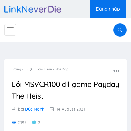
Đăng nhập
Trang chủ
Thảo Luận - Hỏi Đáp
Lỗi MSVCR100.dll game Payday
The Heist
bởi
Đức Mạnh
14 August 2021
2198
2