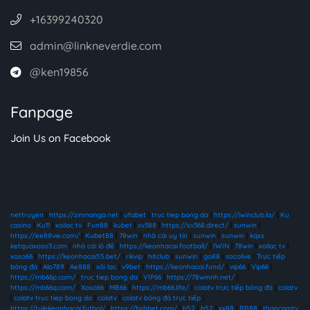
+16399240320
admin@linkneverdie.com
@ken19856
Fanpage
Join Us on Facebook
nettruyen
|
https://zinmanga.net
|
ufabet
|
truc tiep bong da
|
https://iwinclub.la/
|
Ku
casino
|
Ku11
|
xoilac tv
|
Fun88
|
kubet
|
sv388
|
https://sv368.direct/
|
sunwin
|
https://ee88vie.com/
|
Kubet88
|
78win
|
nhà cái uy tín
|
sunwin
|
sunwin
|
kqxs
ketquaxoso3.com
|
nhà cái lô đề
|
https://keonhacai.football/
|
IWIN
|
78win
|
xoilac tv
|
xoso66
|
https://keonhacai55.bet/
|
rikvip
|
hitclub
|
sunwin
|
go88
|
socolive
|
Trực tiếp
bóng đá
|
Alo789
|
Ae888
|
xôi lạc
|
v9bet
|
https://keonhacai.fund/
|
vip66
|
Vip66
|
https://mb66p.com/
|
truc tiep bong da
|
VIP66
|
https://78winnh.net/
|
https://mb66q.com/
|
Xoso66
|
MB66
|
https://mb66.life/
|
colatv trực tiếp bóng đá
|
colatv
|
colatv truc tiep bong da
|
colatv
|
colatv bóng đá trực tiếp
|
https://tylekeonhacai.futbol/
|
https://bshbet.com/
|
b52
|
b52
|
xx88
|
RR88
|
thapcamtv