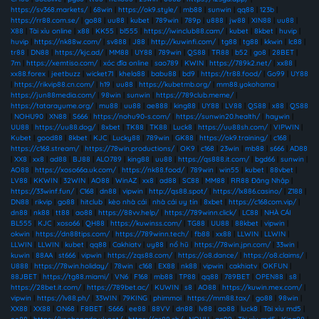
https://sv368.markets/
|
68win
|
https://ok9.style/
|
mb88
|
sunwin
|
qq88
|
123b
|
https://rr88.com.se/
|
go88
|
uu88
|
kubet
|
789win
|
789p
|
u888
|
jw88
|
XIN88
|
uu88
|
X88
|
Tài xỉu online
|
x88
|
KK55
|
bl555
|
https://iwinclub88.cam/
|
kubet
|
8kbet
|
huvip
|
huvip
|
https://nk88w.com/
|
sv888
|
J88
|
http://kuwinfi.com/
|
tg88
|
tg88
|
kkwin
|
lc88
|
tr88
|
DN88
|
https://kjc.ad/
|
MM88
|
UY88
|
789win
|
QS88
|
TR88
|
b52
|
go8
|
28BET
|
7m
|
https://xemtiso.com/
|
xóc đĩa online
|
sao789
|
KWIN
|
https://789k2.net/
|
xx88
|
xx88.forex
|
jeetbuzz
|
wicket71
|
khela88
|
babu88
|
bd9
|
https://tr88.food/
|
Go99
|
UY88
|
https://rikvip88.cn.com/
|
h19
|
uu88
|
https://kubetmb.org/
|
mm88.yokohama
|
https://jun88media.com/
|
98win
|
sunwin
|
https://789club.meme/
|
https://tatarayume.org/
|
mu88
|
uu88
|
ae888
|
king88
|
UY88
|
LV88
|
QS88
|
x88
|
QS88
|
NOHU90
|
XN88
|
S666
|
https://nohu90-s.com/
|
https://sunwin20.health/
|
haywin
|
UU88
|
https://uu88.dog/
|
8xbet
|
TK88
|
TK88
|
Luck8
|
https://uu88sh.com/
|
VIPWIN
|
Kubet
|
good88
|
8kbet
|
KJC
|
Lucky88
|
789win
|
GK88
|
https://ok9.training/
|
c168
|
https://c168.stream/
|
https://78win.productions/
|
OK9
|
c168
|
23win
|
mb88
|
s666
|
AD88
|
XX8
|
xx8
|
ad88
|
BJ88
|
ALO789
|
king88
|
uu88
|
https://qs888.it.com/
|
bgd66
|
sunwin
|
AO88
|
https://xoso66a.uk.com/
|
https://nk88.food/
|
789win
|
win55
|
kubet
|
88vbet
|
LV88
|
KKWIN
|
32WIN
|
AO88
|
WinAZ
|
xx8
|
ad88
|
SC88
|
MM88
|
RR88 Đăng Nhập
|
https://33winf.fun/
|
C168
|
dn88
|
vipwin
|
http://qs88.spot/
|
https://lx886.casino/
|
Z188
|
DN88
|
rikvip
|
go88
|
hitclub
|
kèo nhà cái
|
nhà cái uy tín
|
8xbet
|
https://c168com.vip/
|
dn88
|
nk88
|
tt88
|
ao88
|
https://88vv.help/
|
https://789winn.click/
|
LC88
|
NHÀ CÁI
BL555
|
KJC
|
xoso66
|
QH88
|
https://kuwinss.com/
|
TG88
|
UU88
|
88kbet
|
vipwin
|
okwin
|
https://dn88tips.com/
|
https://789winn.tech/
|
fb88
|
xx88
|
LLWIN
|
LLWIN
|
LLWIN
|
LLWIN
|
kubet
|
qq88
|
Cakhiatv
|
uy88
|
nổ hũ
|
https://78win.jpn.com/
|
33win
|
kuwin
|
88AA
|
st666
|
vipwin
|
https://zqs88.com/
|
https://o8.dance/
|
https://o8.claims/
|
U888
|
https://78win.holiday/
|
78win
|
c168
|
EX88
|
nk88
|
vipwin
|
cakhiatv
|
OKFUN
|
88JBET
|
https://tg88.miami/
|
VN6
|
F168
|
mb88
|
TP88
|
qq88
|
789BET
|
OPEN88
|
s8
|
https://28bet.it.com/
|
https://789bet.ac/
|
KUWIN
|
s8
|
AO88
|
https://kuwin.mex.com/
|
vipwin
|
https://lv88.ph/
|
33WIN
|
79KING
|
phimmoi
|
https://mm88.tax/
|
go88
|
98win
|
XX88
|
XX88
|
ON68
|
F8BET
|
S666
|
ee88
|
88VV
|
dn88
|
lv88
|
ao88
|
luck8
|
Tài xỉu md5
|