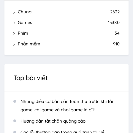
Chung
2622
Games
13380
Phim
34
Phần mềm
910
Top bài viết
Những điều cơ bản cần tuân thủ trước khi tải
game, cài game và chơi game là gì?
Hướng dẫn tắt chặn quảng cáo
Các lỗi thường gặp trong quá trình tải về