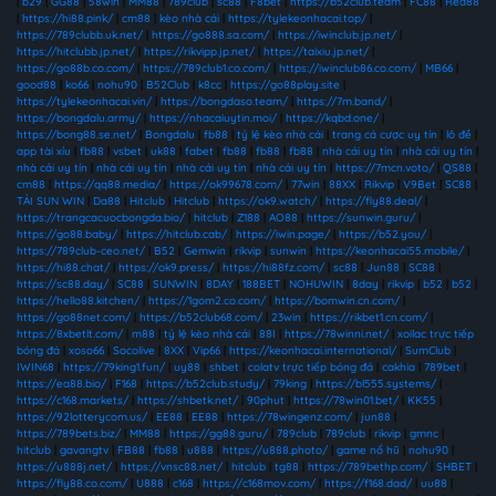
|
b29
|
GG88
|
58win
|
MM88
|
789club
|
sc88
|
F8bet
|
https://b52club.team
|
FC88
|
Red88
|
https://hi88.pink/
|
cm88
|
kèo nhà cái
|
https://tylekeonhacai.top/
|
https://789clubb.uk.net/
|
https://go888.sa.com/
|
https://iwinclub.jp.net/
|
https://hitclubb.jp.net/
|
https://rikvipp.jp.net/
|
https://taixiu.jp.net/
|
https://go88b.co.com/
|
https://789club1.co.com/
|
https://iwinclub86.co.com/
|
MB66
|
good88
|
ko66
|
nohu90
|
B52Club
|
k8cc
|
https://go88play.site
|
https://tylekeonhacai.vin/
|
https://bongdaso.team/
|
https://7m.band/
|
https://bongdalu.army/
|
https://nhacaiuytin.moi/
|
https://kqbd.one/
|
https://bong88.se.net/
|
Bongdalu
|
fb88
|
tỷ lệ kèo nhà cái
|
trang cá cược uy tín
|
lô đề
|
app tài xỉu
|
fb88
|
vsbet
|
uk88
|
fabet
|
fb88
|
fb88
|
fb88
|
nhà cái uy tín
|
nhà cái uy tín
|
nhà cái uy tín
|
nhà cái uy tín
|
nhà cái uy tín
|
nhà cái uy tín
|
https://7mcn.voto/
|
QS88
|
cm88
|
https://qq88.media/
|
https://ok99678.com/
|
77win
|
88XX
|
Rikvip
|
V9Bet
|
SC88
|
TẢI SUN WIN
|
Da88
|
Hitclub
|
Hitclub
|
https://ok9.watch/
|
https://fly88.deal/
|
https://trangcacuocbongda.bio/
|
hitclub
|
Z188
|
AO88
|
https://sunwin.guru/
|
https://go88.baby/
|
https://hitclub.cab/
|
https://iwin.page/
|
https://b52.you/
|
https://789club-ceo.net/
|
B52
|
Gemwin
|
rikvip
|
sunwin
|
https://keonhacai55.mobile/
|
https://hi88.chat/
|
https://ok9.press/
|
https://hi88fz.com/
|
sc88
|
Jun88
|
SC88
|
https://sc88.day/
|
SC88
|
SUNWIN
|
8DAY
|
188BET
|
NOHUWIN
|
8day
|
rikvip
|
b52
|
b52
|
https://hello88.kitchen/
|
https://1gom2.co.com/
|
https://bomwin.cn.com/
|
https://go88net.com/
|
https://b52club68.com/
|
23win
|
https://rikbet1.cn.com/
|
https://8xbetlt.com/
|
m88
|
tỷ lệ kèo nhà cái
|
88I
|
https://78winni.net/
|
xoilac trực tiếp
bóng đá
|
xoso66
|
Socolive
|
8XX
|
Vip66
|
https://keonhacai.international/
|
SumClub
|
IWIN68
|
https://79king1.fun/
|
uy88
|
shbet
|
colatv trực tiếp bóng đá
|
cakhia
|
789bet
|
https://ea88.bio/
|
F168
|
https://b52club.study/
|
79king
|
https://bl555.systems/
|
https://c168.markets/
|
https://shbetk.net/
|
90phut
|
https://78win01.bet/
|
KK55
|
https://92lotterycom.us/
|
EE88
|
EE88
|
https://78wingenz.com/
|
jun88
|
https://789bets.biz/
|
MM88
|
https://gg88.guru/
|
789club
|
789club
|
rikvip
|
gmnc
|
hitclub
|
gavangtv
|
FB88
|
fb88
|
u888
|
https://u888.photo/
|
game nổ hũ
|
nohu90
|
https://u888j.net/
|
https://vnsc88.net/
|
hitclub
|
tg88
|
https://789bethp.com/
|
SHBET
|
https://fly88.co.com/
|
U888
|
c168
|
https://c168mov.com/
|
https://f168.dad/
|
uu88
|