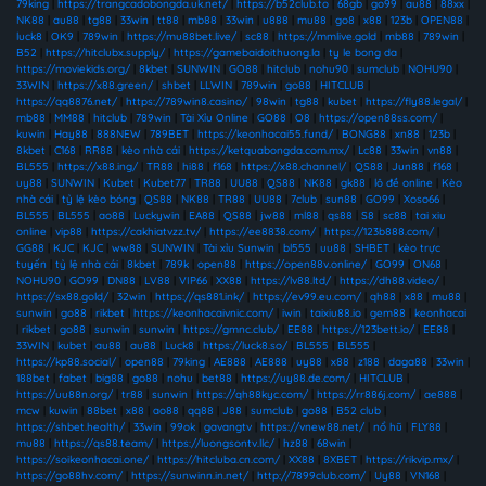
79king
|
https://trangcadobongda.uk.net/
|
https://b52club.to
|
68gb
|
go99
|
au88
|
88xx
|
NK88
|
au88
|
tg88
|
33win
|
tt88
|
mb88
|
33win
|
u888
|
mu88
|
go8
|
x88
|
123b
|
OPEN88
|
luck8
|
OK9
|
789win
|
https://mu88bet.live/
|
sc88
|
https://mmlive.gold
|
mb88
|
789win
|
B52
|
https://hitclubx.supply/
|
https://gamebaidoithuong.la
|
ty le bong da
|
https://moviekids.org/
|
8kbet
|
SUNWIN
|
GO88
|
hitclub
|
nohu90
|
sumclub
|
NOHU90
|
33WIN
|
https://x88.green/
|
shbet
|
LLWIN
|
789win
|
go88
|
HITCLUB
|
https://qq8876.net/
|
https://789win8.casino/
|
98win
|
tg88
|
kubet
|
https://fly88.legal/
|
mb88
|
MM88
|
hitclub
|
789win
|
Tài Xỉu Online
|
GO88
|
O8
|
https://open88ss.com/
|
kuwin
|
Hay88
|
888NEW
|
789BET
|
https://keonhacai55.fund/
|
BONG88
|
xn88
|
123b
|
8kbet
|
C168
|
RR88
|
kèo nhà cái
|
https://ketquabongda.com.mx/
|
Lc88
|
33win
|
vn88
|
BL555
|
https://x88.ing/
|
TR88
|
hi88
|
f168
|
https://x88.channel/
|
QS88
|
Jun88
|
f168
|
uy88
|
SUNWIN
|
Kubet
|
Kubet77
|
TR88
|
UU88
|
QS88
|
NK88
|
gk88
|
lô đề online
|
Kèo
nhà cái
|
tỷ lệ kèo bóng
|
QS88
|
NK88
|
TR88
|
UU88
|
7club
|
sun88
|
GO99
|
Xoso66
|
BL555
|
BL555
|
ao88
|
Luckywin
|
EA88
|
QS88
|
jw88
|
ml88
|
qs88
|
S8
|
sc88
|
tai xiu
online
|
vip88
|
https://cakhiatvzz.tv/
|
https://ee8838.com/
|
https://123b888.com/
|
GG88
|
KJC
|
KJC
|
ww88
|
SUNWIN
|
Tài xỉu Sunwin
|
bl555
|
uu88
|
SHBET
|
kèo trực
tuyến
|
tỷ lệ nhà cái
|
8kbet
|
789k
|
open88
|
https://open88v.online/
|
GO99
|
ON68
|
NOHU90
|
GO99
|
DN88
|
LV88
|
VIP66
|
XX88
|
https://lv88.ltd/
|
https://dh88.video/
|
https://sx88.gold/
|
32win
|
https://qs881.ink/
|
https://ev99.eu.com/
|
qh88
|
x88
|
mu88
|
sunwin
|
go88
|
rikbet
|
https://keonhacaivnic.com/
|
iwin
|
taixiu88.io
|
gem88
|
keonhacai
|
rikbet
|
go88
|
sunwin
|
sunwin
|
https://gmnc.club/
|
EE88
|
https://123bett.io/
|
EE88
|
33WIN
|
kubet
|
au88
|
au88
|
Luck8
|
https://luck8.so/
|
BL555
|
BL555
|
https://kp88.social/
|
open88
|
79king
|
AE888
|
AE888
|
uy88
|
x88
|
z188
|
daga88
|
33win
|
188bet
|
fabet
|
big88
|
go88
|
nohu
|
bet88
|
https://uy88.de.com/
|
HITCLUB
|
https://uu88n.org/
|
tr88
|
sunwin
|
https://qh88kyc.com/
|
https://rr886j.com/
|
ae888
|
mcw
|
kuwin
|
88bet
|
x88
|
ao88
|
qq88
|
J88
|
sumclub
|
go88
|
B52 club
|
https://shbet.health/
|
33win
|
99ok
|
gavangtv
|
https://vnew88.net/
|
nổ hũ
|
FLY88
|
mu88
|
https://qs88.team/
|
https://luongsontv.llc/
|
hz88
|
68win
|
https://soikeonhacai.one/
|
https://hitcluba.cn.com/
|
XX88
|
8XBET
|
https://rikvip.mx/
|
https://go88hv.com/
|
https://sunwinn.in.net/
|
http://7899club.com/
|
Uy88
|
VN168
|