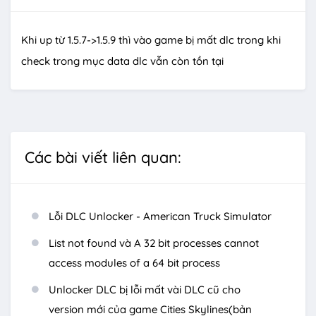
Khi up từ 1.5.7->1.5.9 thì vào game bị mất dlc trong khi
check trong mục data dlc vẫn còn tồn tại
Các bài viết liên quan:
Lỗi DLC Unlocker - American Truck Simulator
List not found và A 32 bit processes cannot
access modules of a 64 bit process
Unlocker DLC bị lỗi mất vài DLC cũ cho
version mới của game Cities Skylines(bản