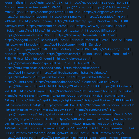
RR88
|
สล็อต
|
https://luphim.com/
|
79KING
|
https://kjc.football/
|
B52 club
|
Bong88
|
Sunwin
|
xem phim fun
|
ae888
|
CM88
|
https://88aa.actor/
|
https://b52club.money/
|
Max88
|
go88
|
https://keobongda.cafe/
|
uu88
|
KJC
|
https://luongsontv23.com/
|
https://cm88.vision/
|
open88
|
https://new88.market/
|
https://28bet.blue/
|
78Win
|
789club
|
7m
|
https://hi88c.com/
|
https://f8bet.dental/
|
go88
|
Socolive
|
F168
|
FB88
|
socolive1 com
|
https://thienhabet.ru.com/
|
E88
|
https://www.fly888.club/
|
hitclub
|
hitclub
|
https://mu88.help/
|
https://sunwinn.za.com/
|
https://go881.jp.net/
|
https://lodeonline.gb.net/
|
Nổ hũ
|
https://bom.win/
|
Ngonclub
|
f168
|
33win
|
https://bongdalu88.co/
|
kèo nhà cái
|
net88
|
iwinclub
|
manclub
|
GMNC
|
Nohu90
|
cm88
|
https://new88.movie/
|
https://go88club4.com/
|
MM88
|
Sanclub
|
https://bet88.graphics/
|
CM88
|
C168
|
79King
|
LLWIN
|
f168
|
https://2ok9.com/
|
sc88
|
iwinclub
|
https://banca.ac/
|
https://gamebai.work/
|
Jun88
|
sc88
|
OK9
|
cm88
|
nổ hũ
|
F168
|
79king
|
kèo nhà cái
|
gem88
|
https://tylekeo.green/
|
https://gamebaidoithuong.you/
|
f8bet
|
789BET
|
ALO789
|
F168
|
https://top10trangcacuocbongda.com/
|
https://lodeonline2.org/
|
https://go88vn.sa.com/
|
https://taihitclub.cn.com/
|
https://sshbet.io/
|
https://shbethi.com/
|
https://shbet.law/
|
nn777
|
https://shbetb0.com/
|
https://8kbet8.org/
|
https://trangcadobongda.bio/
|
Game bài
|
7m cn
|
23win
|
https://f8bet.luxury/
|
cm88
|
MU88
|
https://78wind.com/
|
UU88
|
https://fly88.select/
|
7M
|
tk88
|
https://o8.ninja/
|
https://keonhacai.cool/
|
https://7mcn.llc/
|
bj88
|
o8
|
okvip
|
https://ok9.property/
|
789WIN
|
OPEN88
|
GG88
|
78win.so
|
hitclub
|
sunwin
|
CM88
|
79king
|
https://hi88.me/
|
go88
|
https://fly88.green/
|
https://ok9bet.net/
|
EE88
|
nk88
|
https://cakhiatv.lifestyle/
|
https://cakhia03.tv/
|
https://keonhacai18.website/
|
iwin club
|
https://haywin-vn.site/
|
https://go88vn.tech/
|
https://say88vn.com/
|
f168
|
https://hoiquantv.vip/
|
https://hoiquantv.site/
|
https://hoiquantv.online/
|
Kèo Nhà Cái
|
https://fly88.gives/
|
cm88
|
Luck8
|
https://ok988.info/
|
jun88
|
nhà cái uy tín
|
kèo nhà
cái
|
https://new88.webcam/
|
BIN88
|
BIN88
|
Rikvip
|
B52club
|
789club
|
789club
|
789club
|
sunwin
|
sunwin
|
sunwin
|
mb66
|
go88
|
sao789
|
hitclub
|
8day
|
sunwin
|
thabet
|
MB66
|
https://ok9.events/
|
ao88
|
ga6789
|
siu88
|
bet88
|
rr88
|
https://o8.style/
|
https://gg88.center/
|
https://fly8889.com/
|
x88
|
MM88
|
ev88
|
yo88
|
MM88
|
Sunwin
|