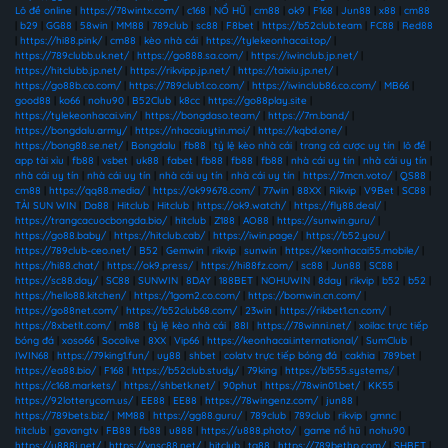
Lô đề online
|
https://78wintx.com/
|
c168
|
NỔ HŨ
|
cm88
|
ok9
|
F168
|
Jun88
|
x88
|
cm88
|
b29
|
GG88
|
58win
|
MM88
|
789club
|
sc88
|
F8bet
|
https://b52club.team
|
FC88
|
Red88
|
https://hi88.pink/
|
cm88
|
kèo nhà cái
|
https://tylekeonhacai.top/
|
https://789clubb.uk.net/
|
https://go888.sa.com/
|
https://iwinclub.jp.net/
|
https://hitclubb.jp.net/
|
https://rikvipp.jp.net/
|
https://taixiu.jp.net/
|
https://go88b.co.com/
|
https://789club1.co.com/
|
https://iwinclub86.co.com/
|
MB66
|
good88
|
ko66
|
nohu90
|
B52Club
|
k8cc
|
https://go88play.site
|
https://tylekeonhacai.vin/
|
https://bongdaso.team/
|
https://7m.band/
|
https://bongdalu.army/
|
https://nhacaiuytin.moi/
|
https://kqbd.one/
|
https://bong88.se.net/
|
Bongdalu
|
fb88
|
tỷ lệ kèo nhà cái
|
trang cá cược uy tín
|
lô đề
|
app tài xỉu
|
fb88
|
vsbet
|
uk88
|
fabet
|
fb88
|
fb88
|
fb88
|
nhà cái uy tín
|
nhà cái uy tín
|
nhà cái uy tín
|
nhà cái uy tín
|
nhà cái uy tín
|
nhà cái uy tín
|
https://7mcn.voto/
|
QS88
|
cm88
|
https://qq88.media/
|
https://ok99678.com/
|
77win
|
88XX
|
Rikvip
|
V9Bet
|
SC88
|
TẢI SUN WIN
|
Da88
|
Hitclub
|
Hitclub
|
https://ok9.watch/
|
https://fly88.deal/
|
https://trangcacuocbongda.bio/
|
hitclub
|
Z188
|
AO88
|
https://sunwin.guru/
|
https://go88.baby/
|
https://hitclub.cab/
|
https://iwin.page/
|
https://b52.you/
|
https://789club-ceo.net/
|
B52
|
Gemwin
|
rikvip
|
sunwin
|
https://keonhacai55.mobile/
|
https://hi88.chat/
|
https://ok9.press/
|
https://hi88fz.com/
|
sc88
|
Jun88
|
SC88
|
https://sc88.day/
|
SC88
|
SUNWIN
|
8DAY
|
188BET
|
NOHUWIN
|
8day
|
rikvip
|
b52
|
b52
|
https://hello88.kitchen/
|
https://1gom2.co.com/
|
https://bomwin.cn.com/
|
https://go88net.com/
|
https://b52club68.com/
|
23win
|
https://rikbet1.cn.com/
|
https://8xbetlt.com/
|
m88
|
tỷ lệ kèo nhà cái
|
88I
|
https://78winni.net/
|
xoilac trực tiếp
bóng đá
|
xoso66
|
Socolive
|
8XX
|
Vip66
|
https://keonhacai.international/
|
SumClub
|
IWIN68
|
https://79king1.fun/
|
uy88
|
shbet
|
colatv trực tiếp bóng đá
|
cakhia
|
789bet
|
https://ea88.bio/
|
F168
|
https://b52club.study/
|
79king
|
https://bl555.systems/
|
https://c168.markets/
|
https://shbetk.net/
|
90phut
|
https://78win01.bet/
|
KK55
|
https://92lotterycom.us/
|
EE88
|
EE88
|
https://78wingenz.com/
|
jun88
|
https://789bets.biz/
|
MM88
|
https://gg88.guru/
|
789club
|
789club
|
rikvip
|
gmnc
|
hitclub
|
gavangtv
|
FB88
|
fb88
|
u888
|
https://u888.photo/
|
game nổ hũ
|
nohu90
|
https://u888j.net/
|
https://vnsc88.net/
|
hitclub
|
tg88
|
https://789bethp.com/
|
SHBET
|