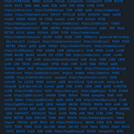
https://fv88.food/
|
86bet
|
sunwin
|
hitclub
|
Luongsontv
|
Luongsontv
|
EE88
|
BL555
|
KK55
|
KK55
|
S666
|
s666
|
vip66
|
123b
|
ee88
|
XX8
|
AD88
|
UY88
|
UY88
|
https://s88.za.com/
|
https://hz88site.com
|
123b
|
sv388
|
qs88
|
https://vsbet.link/
|
onbet
|
https://febetvip.it.com/
|
RIKVIP
|
HITCLUB
|
GO88
|
SUNWIN
|
fabet
|
net88
|
mubet
|
AE888
|
AE888
|
o8
|
ON68
|
sunwin
|
uu88
|
88M
|
Sunwin
|
KO66
|
https://alahlyg.sa.com/
|
789win
|
https://on686.com/
|
https://on683.com/
|
F8BET
|
https://keonhacai5.com/
|
s666
|
ok8386
|
https://tylekeo88s.com/
|
qq88
|
c168
|
33win
|
BET88
|
nổ hũ
|
onbet
|
b52club
|
QS88
|
FV88
|
https://xoilac.movie/
|
https://rakhoitv.network/
|
alo789
|
GG88
|
Go88
|
LC88
|
789bet.tv
|
game bài đổi thưởng
|
kèo nhà cái 5
|
Luckywin
|
https://mobamonster.com/
|
https://on68i.com/
|
PG99
|
PG88
|
BET88
|
123bet
|
go88
|
go88
|
789bet
|
https://kubet773.com/
|
https://kubetqw.com/
|
https://mu886.pizza/
|
F168
|
ok8386
|
LX88
|
lương sơn tv
|
SV66
|
NK88
|
Luck8
|
Luck8
|
DN88
|
Bet88
|
Bet88
|
new88
|
O8
|
cf789
|
f168
|
https://on68c.com/
|
cm88
|
Jun88
|
JW88
|
cm88
|
F168
|
on68
|
https://taixiuonline.direct
|
w88
|
rikvip
|
HZ88
|
LX88
|
u888
|
jw88
|
lv88
|
98win
|
ml88.vegas
|
VIP66
|
mv66
|
ml88
|
luck8
|
S666
|
789bet
|
qq88
|
Sunwin
|
8kbet
|
MK8
|
https://cakhiatv.express/
|
39bet
|
https://nhacaiuytin88.ae.org/
|
nohu90 com
|
https://go88club.ru.com/
|
kingfun
|
thabet
|
https://kqbd.mx
|
PG88
|
ok8386
|
https://cakhiatv365.com/
|
nowgoal
|
https://keonhacai5.ru.com/
|
EE88
|
nohu90
|
7m
|
LUCK8
|
NK88
|
sunwin
|
u888
|
kèo nhà cái
|
tỷ lệ cá cược
|
trang cá độ
bóng đá
|
tỷ lệ kèo nhà cái
|
sunwin
|
go88
|
cf68
|
cm88
|
u888
|
u888
|
qh88
|
KUBET88
|
UU88
|
https://on682.com/
|
Na99
|
https://llwin.you/
|
https://gg88.you/
|
BJ88
|
SV888
|
luck8
|
https://gk88-z1.com/
|
ok8386
|
ON68
|
789win
|
TK688
|
bongdalu
|
fb88
|
m88
|
win55
|
86bet
|
https://go88v2.net/
|
qs88
|
GG88
|
lv88
|
https://new88pm.com/
|
On68
|
https://gg88fun.com
|
go88
|
U888
|
Hello88
|
ABC88
|
VIPWIN
|
78WIN
|
MK8
|
on68
|
s66
|
XOSO66
|
LUCK8
|
88M
|
uy88
|
mb88
|
QS88
|
ST666
|
DN88
|
GO99
|
KO66
|
QS88
|
ok8386
|
S666
|
CAKHIATV
|
SOCOLIVE
|
33win
|
mu88
|
MB66
|
cf68
|
MK8
|
LV88
|
LV88
|
79king
|
88AA
|
BET88
|
bj88
|
888VND
|
TG88
|
188V
|
98WIN
|
https://keobongda.com/
|
febet
|
haywin
|
789club
|
go88
|
33win
|
O8
|
https://hi88.tours/
|
36WIN
|
EA88
|
8US
|
Motchill
|
TDTC
|
TD88
|
TD88
|
VLXX
|
Sex Việt
|
Heovl
|
JAV HD
|
VLXX
|
Nohu
|
NOHU
|
23win
|
KK55
|
KK55
|
BL555
|
luck8
|
123b
|
ko66
|
https://hay88.org.uk/
|
BL555
|
luongsontv
|
qh88
|