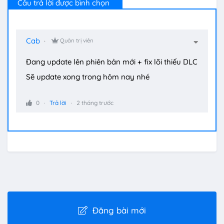
Câu trả lời được bình chọn
Cab
Quản trị viên
Đang update lên phiên bản mới + fix lõi thiếu DLC
Sẽ update xong trong hôm nay nhé
0
Trả lời
2 tháng trước
Đăng bài mới