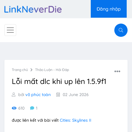
Đăng nhập
Trang chủ
Thảo Luận - Hỏi Đáp
Lỗi mất dlc khi up lên 1.5.9f1
bởi
võ phúc toàn
02 June 2026
610
1
được liên kết với bài viết
Cities: Skylines II