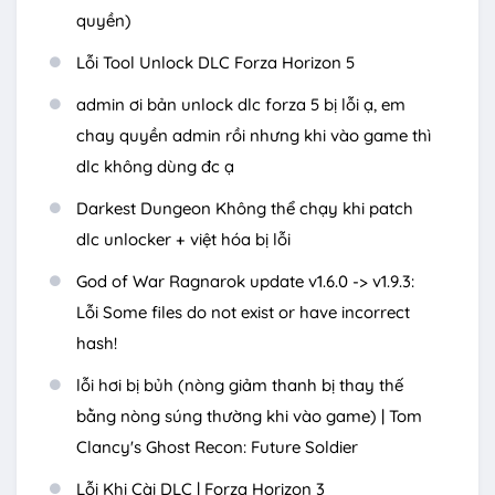
quyền)
Lỗi Tool Unlock DLC Forza Horizon 5
admin ơi bản unlock dlc forza 5 bị lỗi ạ, em
chay quyền admin rồi nhưng khi vào game thì
dlc không dùng đc ạ
Darkest Dungeon Không thể chạy khi patch
dlc unlocker + việt hóa bị lỗi
God of War Ragnarok update v1.6.0 -> v1.9.3:
Lỗi Some files do not exist or have incorrect
hash!
lỗi hơi bị bủh (nòng giảm thanh bị thay thế
bằng nòng súng thường khi vào game) | Tom
Clancy's Ghost Recon: Future Soldier
Lỗi Khi Cài DLC | Forza Horizon 3