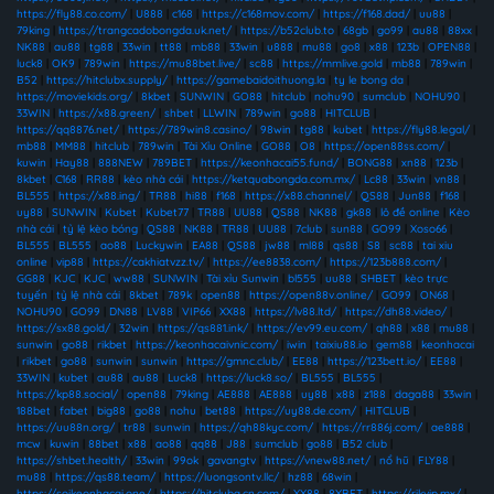
https://fly88.co.com/
|
U888
|
c168
|
https://c168mov.com/
|
https://f168.dad/
|
uu88
|
79king
|
https://trangcadobongda.uk.net/
|
https://b52club.to
|
68gb
|
go99
|
au88
|
88xx
|
NK88
|
au88
|
tg88
|
33win
|
tt88
|
mb88
|
33win
|
u888
|
mu88
|
go8
|
x88
|
123b
|
OPEN88
|
luck8
|
OK9
|
789win
|
https://mu88bet.live/
|
sc88
|
https://mmlive.gold
|
mb88
|
789win
|
B52
|
https://hitclubx.supply/
|
https://gamebaidoithuong.la
|
ty le bong da
|
https://moviekids.org/
|
8kbet
|
SUNWIN
|
GO88
|
hitclub
|
nohu90
|
sumclub
|
NOHU90
|
33WIN
|
https://x88.green/
|
shbet
|
LLWIN
|
789win
|
go88
|
HITCLUB
|
https://qq8876.net/
|
https://789win8.casino/
|
98win
|
tg88
|
kubet
|
https://fly88.legal/
|
mb88
|
MM88
|
hitclub
|
789win
|
Tài Xỉu Online
|
GO88
|
O8
|
https://open88ss.com/
|
kuwin
|
Hay88
|
888NEW
|
789BET
|
https://keonhacai55.fund/
|
BONG88
|
xn88
|
123b
|
8kbet
|
C168
|
RR88
|
kèo nhà cái
|
https://ketquabongda.com.mx/
|
Lc88
|
33win
|
vn88
|
BL555
|
https://x88.ing/
|
TR88
|
hi88
|
f168
|
https://x88.channel/
|
QS88
|
Jun88
|
f168
|
uy88
|
SUNWIN
|
Kubet
|
Kubet77
|
TR88
|
UU88
|
QS88
|
NK88
|
gk88
|
lô đề online
|
Kèo
nhà cái
|
tỷ lệ kèo bóng
|
QS88
|
NK88
|
TR88
|
UU88
|
7club
|
sun88
|
GO99
|
Xoso66
|
BL555
|
BL555
|
ao88
|
Luckywin
|
EA88
|
QS88
|
jw88
|
ml88
|
qs88
|
S8
|
sc88
|
tai xiu
online
|
vip88
|
https://cakhiatvzz.tv/
|
https://ee8838.com/
|
https://123b888.com/
|
GG88
|
KJC
|
KJC
|
ww88
|
SUNWIN
|
Tài xỉu Sunwin
|
bl555
|
uu88
|
SHBET
|
kèo trực
tuyến
|
tỷ lệ nhà cái
|
8kbet
|
789k
|
open88
|
https://open88v.online/
|
GO99
|
ON68
|
NOHU90
|
GO99
|
DN88
|
LV88
|
VIP66
|
XX88
|
https://lv88.ltd/
|
https://dh88.video/
|
https://sx88.gold/
|
32win
|
https://qs881.ink/
|
https://ev99.eu.com/
|
qh88
|
x88
|
mu88
|
sunwin
|
go88
|
rikbet
|
https://keonhacaivnic.com/
|
iwin
|
taixiu88.io
|
gem88
|
keonhacai
|
rikbet
|
go88
|
sunwin
|
sunwin
|
https://gmnc.club/
|
EE88
|
https://123bett.io/
|
EE88
|
33WIN
|
kubet
|
au88
|
au88
|
Luck8
|
https://luck8.so/
|
BL555
|
BL555
|
https://kp88.social/
|
open88
|
79king
|
AE888
|
AE888
|
uy88
|
x88
|
z188
|
daga88
|
33win
|
188bet
|
fabet
|
big88
|
go88
|
nohu
|
bet88
|
https://uy88.de.com/
|
HITCLUB
|
https://uu88n.org/
|
tr88
|
sunwin
|
https://qh88kyc.com/
|
https://rr886j.com/
|
ae888
|
mcw
|
kuwin
|
88bet
|
x88
|
ao88
|
qq88
|
J88
|
sumclub
|
go88
|
B52 club
|
https://shbet.health/
|
33win
|
99ok
|
gavangtv
|
https://vnew88.net/
|
nổ hũ
|
FLY88
|
mu88
|
https://qs88.team/
|
https://luongsontv.llc/
|
hz88
|
68win
|
https://soikeonhacai.one/
|
https://hitcluba.cn.com/
|
XX88
|
8XBET
|
https://rikvip.mx/
|