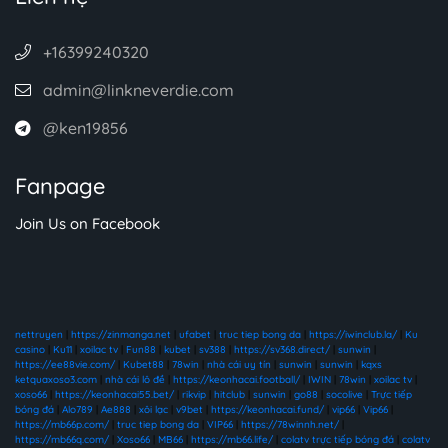
+16399240320
admin@linkneverdie.com
@ken19856
Fanpage
Join Us on Facebook
nettruyen
|
https://zinmanga.net
|
ufabet
|
truc tiep bong da
|
https://iwinclub.la/
|
Ku
casino
|
Ku11
|
xoilac tv
|
Fun88
|
kubet
|
sv388
|
https://sv368.direct/
|
sunwin
|
https://ee88vie.com/
|
Kubet88
|
78win
|
nhà cái uy tín
|
sunwin
|
sunwin
|
kqxs
ketquaxoso3.com
|
nhà cái lô đề
|
https://keonhacai.football/
|
IWIN
|
78win
|
xoilac tv
|
xoso66
|
https://keonhacai55.bet/
|
rikvip
|
hitclub
|
sunwin
|
go88
|
socolive
|
Trực tiếp
bóng đá
|
Alo789
|
Ae888
|
xôi lạc
|
v9bet
|
https://keonhacai.fund/
|
vip66
|
Vip66
|
https://mb66p.com/
|
truc tiep bong da
|
VIP66
|
https://78winnh.net/
|
https://mb66q.com/
|
Xoso66
|
MB66
|
https://mb66.life/
|
colatv trực tiếp bóng đá
|
colatv