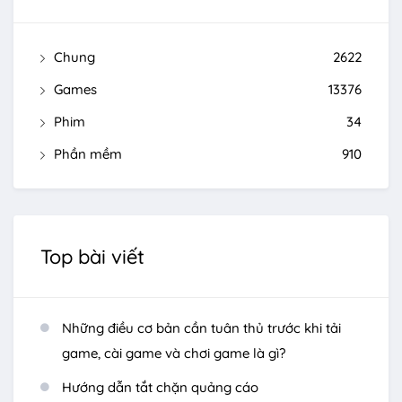
Chung
2622
Games
13376
Phim
34
Phần mềm
910
Top bài viết
Những điều cơ bản cần tuân thủ trước khi tải
game, cài game và chơi game là gì?
Hướng dẫn tắt chặn quảng cáo