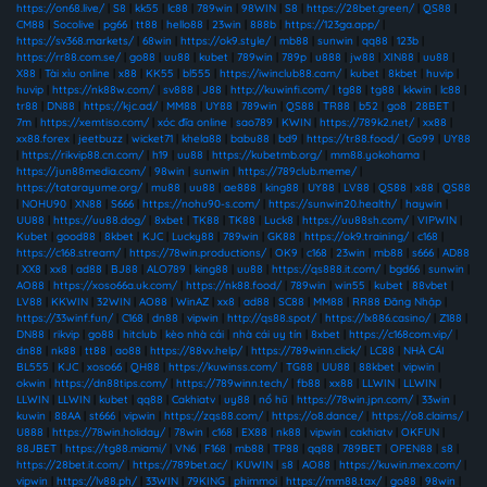
https://on68.live/
|
S8
|
kk55
|
lc88
|
789win
|
98WIN
|
S8
|
https://28bet.green/
|
QS88
|
CM88
|
Socolive
|
pg66
|
tt88
|
hello88
|
23win
|
888b
|
https://123ga.app/
|
https://sv368.markets/
|
68win
|
https://ok9.style/
|
mb88
|
sunwin
|
qq88
|
123b
|
https://rr88.com.se/
|
go88
|
uu88
|
kubet
|
789win
|
789p
|
u888
|
jw88
|
XIN88
|
uu88
|
X88
|
Tài xỉu online
|
x88
|
KK55
|
bl555
|
https://iwinclub88.cam/
|
kubet
|
8kbet
|
huvip
|
huvip
|
https://nk88w.com/
|
sv888
|
J88
|
http://kuwinfi.com/
|
tg88
|
tg88
|
kkwin
|
lc88
|
tr88
|
DN88
|
https://kjc.ad/
|
MM88
|
UY88
|
789win
|
QS88
|
TR88
|
b52
|
go8
|
28BET
|
7m
|
https://xemtiso.com/
|
xóc đĩa online
|
sao789
|
KWIN
|
https://789k2.net/
|
xx88
|
xx88.forex
|
jeetbuzz
|
wicket71
|
khela88
|
babu88
|
bd9
|
https://tr88.food/
|
Go99
|
UY88
|
https://rikvip88.cn.com/
|
h19
|
uu88
|
https://kubetmb.org/
|
mm88.yokohama
|
https://jun88media.com/
|
98win
|
sunwin
|
https://789club.meme/
|
https://tatarayume.org/
|
mu88
|
uu88
|
ae888
|
king88
|
UY88
|
LV88
|
QS88
|
x88
|
QS88
|
NOHU90
|
XN88
|
S666
|
https://nohu90-s.com/
|
https://sunwin20.health/
|
haywin
|
UU88
|
https://uu88.dog/
|
8xbet
|
TK88
|
TK88
|
Luck8
|
https://uu88sh.com/
|
VIPWIN
|
Kubet
|
good88
|
8kbet
|
KJC
|
Lucky88
|
789win
|
GK88
|
https://ok9.training/
|
c168
|
https://c168.stream/
|
https://78win.productions/
|
OK9
|
c168
|
23win
|
mb88
|
s666
|
AD88
|
XX8
|
xx8
|
ad88
|
BJ88
|
ALO789
|
king88
|
uu88
|
https://qs888.it.com/
|
bgd66
|
sunwin
|
AO88
|
https://xoso66a.uk.com/
|
https://nk88.food/
|
789win
|
win55
|
kubet
|
88vbet
|
LV88
|
KKWIN
|
32WIN
|
AO88
|
WinAZ
|
xx8
|
ad88
|
SC88
|
MM88
|
RR88 Đăng Nhập
|
https://33winf.fun/
|
C168
|
dn88
|
vipwin
|
http://qs88.spot/
|
https://lx886.casino/
|
Z188
|
DN88
|
rikvip
|
go88
|
hitclub
|
kèo nhà cái
|
nhà cái uy tín
|
8xbet
|
https://c168com.vip/
|
dn88
|
nk88
|
tt88
|
ao88
|
https://88vv.help/
|
https://789winn.click/
|
LC88
|
NHÀ CÁI
BL555
|
KJC
|
xoso66
|
QH88
|
https://kuwinss.com/
|
TG88
|
UU88
|
88kbet
|
vipwin
|
okwin
|
https://dn88tips.com/
|
https://789winn.tech/
|
fb88
|
xx88
|
LLWIN
|
LLWIN
|
LLWIN
|
LLWIN
|
kubet
|
qq88
|
Cakhiatv
|
uy88
|
nổ hũ
|
https://78win.jpn.com/
|
33win
|
kuwin
|
88AA
|
st666
|
vipwin
|
https://zqs88.com/
|
https://o8.dance/
|
https://o8.claims/
|
U888
|
https://78win.holiday/
|
78win
|
c168
|
EX88
|
nk88
|
vipwin
|
cakhiatv
|
OKFUN
|
88JBET
|
https://tg88.miami/
|
VN6
|
F168
|
mb88
|
TP88
|
qq88
|
789BET
|
OPEN88
|
s8
|
https://28bet.it.com/
|
https://789bet.ac/
|
KUWIN
|
s8
|
AO88
|
https://kuwin.mex.com/
|
vipwin
|
https://lv88.ph/
|
33WIN
|
79KING
|
phimmoi
|
https://mm88.tax/
|
go88
|
98win
|