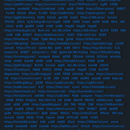
https://go88hv.com/
|
https://sunwinn.in.net/
|
http://7899club.com/
|
Uy88
|
VN168
|
socolive
|
xocdia88
|
https://luck8.dad
|
LV88
|
ao88
|
DN88
|
https://58win.autos/
|
8XBET
|
Fun88
|
Hitclub
|
68win
|
Fun88
|
https://qs88.free/
|
https://vipwin.green/
|
rr88
|
https://gg88.directory
|
GG88
|
hitclub
|
gem88
|
kubet
|
https://c168.zone/
|
Sunwin
|
79KING
|
23win
|
tỷ lệ bóng đá trực tuyến
|
U888
|
U888
|
hubet
|
ee88
|
ao88
|
88vv
|
x88
|
23win
|
dn88
|
ga888
|
vn168
|
vn168
|
vn168
|
Hay88
|
Hay88
|
Hay88
|
https://nhacaiuytin.ro/
|
Bom win
|
xóc đĩa online
|
https://ok9.show/
|
BL555
|
EE88
|
f168
|
uu88
|
c168
|
8XBET
|
https://8xbettaz.com/
|
Go99
|
123b chính chủ
|
AO88
|
https://91clubb.in/
|
TG88
|
Tg88 đăng nhập
|
Qh88
|
https://123b3.com/
|
http://c168.giving/
|
keonhacai
|
https://hello88a.co.com/
|
https://gameb52.app
|
Jun88
|
sunwin
|
https://7m.vin/
|
Game Bài
|
qs88
|
vn88
|
88VV
|
https://hay-88.in.net/
|
KJC
|
kubetvi.co
|
8KBET
|
lương sơn tv
|
F168
|
game bài đổi thưởng
|
https://789club1.today
|
https://sunwing.jp.net/
|
nowgoal
|
8xbet
|
WE88
|
789club
|
hitclub
|
b52club
|
iwinclub
|
rikvip
|
net88
|
max88
|
bin88
|
sc88
|
https://hitclub9.it.com/
|
XX88
|
dn88
|
https://go8f.design/
|
BL555
|
Sunwin
|
qq88
|
Xóc đĩa online
|
twin68
|
23WIN
|
https://55club.pro/
|
MB66
|
MMOO
|
HM88
|
Open88
|
Hay88
|
UY88
|
ALO789
|
68gamebai
|
https://uu88.nagoya/
|
sc88
|
RR88
|
b52club
|
Kubet
|
https://zowin.it.com
|
O8
|
https://sunwinvv.com/
|
bj 88
|
J188
|
UU88
|
nk88
|
ae888
|
xoso66
|
ee88
|
kqxs.vip
|
https://u888.gallery/
|
QS88
|
https://uy88.com.de/
|
https://uy88.in.net/
|
https://ea88.mex.com/
|
KJC
|
https://hbet.red/
|
LLwin
|
https://hitclub68.cn.com/
|
https://keonhacaitv.io/
|
https://sunwinn.cat/
|
https://sunwin68.cn.com/
|
https://hitclubvn.ch/
|
ok8386
|
https://sc88.link/
|
PG66
|
luckywin
|
https://mm88.report/
|
ON68
|
RR88
|
Kingfun
|
Kèo Nhà Cái
|
O8
|
EA88
|
68WIN
|
MMOO
|
u888ez.com
|
tg88
|
sc88
|
u888
|
u888
|
https://good88.gives/
|
j88
|
f168
|
RR88
|
C168
|
https://hi88com.biz/
|
say88
|
say88
|
28bet
|
ON68
|
https://kkwin.co.com/
|
789f
|
789BET
|
QS88
|
ae888
|
qs88
|
https://m88.actor/
|
bj88
|
8xbet
|
789win
|
https://nohu52.art
|
789win
|
789 club
|
Sunwin
|
GG88
|
NK88
|
FV88
|
Vipwin
|
EA88
|
HITCLUB
|
Go88
|
Vin88
|
https://hitclub88.studio/
|
lc88
|
uu88
|
mb88
|
23win
|
https://789bet7a.com/
|
winvn
|
Ae888
|
xocdia88
|
ao88
|
sodo66
|
https://bj88ac.com/
|
hitclub
|
https://sunwin1.com.co/