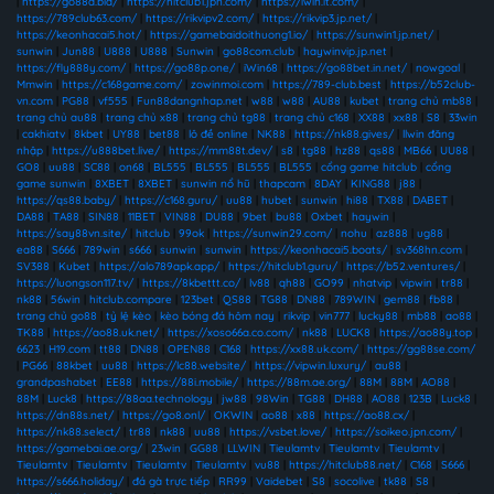
|
https://go88a.bid/
|
https://hitclub1.jpn.com/
|
https://iwin.it.com/
|
https://789club63.com/
|
https://rikvipv2.com/
|
https://rikvip3.jp.net/
|
https://keonhacai5.hot/
|
https://gamebaidoithuong1.io/
|
https://sunwin1.jp.net/
|
sunwin
|
Jun88
|
U888
|
U888
|
Sunwin
|
go88com.club
|
haywinvip.jp.net
|
https://fly888y.com/
|
https://go88p.one/
|
iWin68
|
https://go88bet.in.net/
|
nowgoal
|
Mmwin
|
https://c168game.com/
|
zowinmoi.com
|
https://789-club.best
|
https://b52club-
vn.com
|
PG88
|
vf555
|
Fun88dangnhap.net
|
w88
|
w88
|
AU88
|
kubet
|
trang chủ mb88
|
trang chủ au88
|
trang chủ x88
|
trang chủ tg88
|
trang chủ c168
|
XX88
|
xx88
|
S8
|
33win
|
cakhiatv
|
8kbet
|
UY88
|
bet88
|
lô đề online
|
NK88
|
https://nk88.gives/
|
llwin đăng
nhập
|
https://u888bet.live/
|
https://mm88t.dev/
|
s8
|
tg88
|
hz88
|
qs88
|
MB66
|
UU88
|
GO8
|
uu88
|
SC88
|
on68
|
BL555
|
BL555
|
BL555
|
BL555
|
cổng game hitclub
|
cổng
game sunwin
|
8XBET
|
8XBET
|
sunwin nổ hũ
|
thapcam
|
8DAY
|
KING88
|
j88
|
https://qs88.baby/
|
https://c168.guru/
|
uu88
|
hubet
|
sunwin
|
hi88
|
TX88
|
DABET
|
DA88
|
TA88
|
SIN88
|
11BET
|
VIN88
|
DU88
|
9bet
|
bu88
|
Oxbet
|
haywin
|
https://say88vn.site/
|
hitclub
|
99ok
|
https://sunwin29.com/
|
nohu
|
az888
|
ug88
|
ea88
|
S666
|
789win
|
s666
|
sunwin
|
sunwin
|
https://keonhacai5.boats/
|
sv368hn.com
|
SV388
|
Kubet
|
https://alo789apk.app/
|
https://hitclub1.guru/
|
https://b52.ventures/
|
https://luongson117.tv/
|
https://8kbettt.co/
|
lv88
|
qh88
|
GO99
|
nhatvip
|
vipwin
|
tr88
|
nk88
|
56win
|
hitclub.compare
|
123bet
|
QS88
|
TG88
|
DN88
|
789WIN
|
gem88
|
fb88
|
trang chủ go88
|
tỷ lệ kèo
|
kèo bóng đá hôm nay
|
rikvip
|
vin777
|
lucky88
|
mb88
|
ao88
|
TK88
|
https://ao88.uk.net/
|
https://xoso66a.co.com/
|
nk88
|
LUCK8
|
https://ao88y.top
|
6623
|
H19.com
|
tt88
|
DN88
|
OPEN88
|
C168
|
https://xx88.uk.com/
|
https://gg88se.com/
|
PG66
|
88kbet
|
uu88
|
https://lc88.website/
|
https://vipwin.luxury/
|
au88
|
grandpashabet
|
EE88
|
https://88i.mobile/
|
https://88m.ae.org/
|
88M
|
88M
|
AO88
|
88M
|
Luck8
|
https://88aa.technology
|
jw88
|
98Win
|
TG88
|
DH88
|
AO88
|
123B
|
Luck8
|
https://dn88s.net/
|
https://go8.onl/
|
OKWIN
|
ao88
|
x88
|
https://ao88.cx/
|
https://nk88.select/
|
tr88
|
nk88
|
uu88
|
https://vsbet.love/
|
https://soikeo.jpn.com/
|
https://gamebai.ae.org/
|
23win
|
GG88
|
LLWIN
|
Tieulamtv
|
Tieulamtv
|
Tieulamtv
|
Tieulamtv
|
Tieulamtv
|
Tieulamtv
|
Tieulamtv
|
vu88
|
https://hitclub88.net/
|
C168
|
S666
|
https://s666.holiday/
|
đá gà trực tiếp
|
RR99
|
Vaidebet
|
S8
|
socolive
|
tk88
|
S8
|