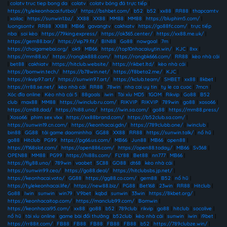
|
colatv truc tiep bong da
|
colatv
|
colatv bóng đá trực tiếp
|
https://tylekeonhacai.futbol/
|
https://bshbet.com/
|
b52
|
b52
|
xx88
|
RR88
|
thapcamtv
|
xoilac
|
https://sunwin1.bz/
|
XX88
|
XX88
|
MM88
|
MM88
|
https://bluphim5.com/
|
luongsontv
|
RR88
|
XX88
|
MB66
|
gavangtv
|
cakhiatv
|
https://go88fc.com/
|
trực tiếp
nba
|
soi kèo
|
https://79king.express/
|
https://ok365.center/
|
https://xx88.me.uk/
|
https://gem88.bar/
|
https://vip79.fit/
|
BIN88
|
Go88
|
nowgoal
|
7m
|
https://choigamebai.org/
|
ok9
|
MB66
|
https://top10nhacaiuytin.win/
|
KJC
|
8xx
|
https://mm88.io/
|
https://rongbk888.com/
|
https://rongbk666.com/
|
RR88
|
kèo nhà cái
|
bet88
|
cakhiatv
|
https://hitclub.website/
|
https://rikbet.ltd/
|
kèo nhà cái
|
https://bomwin.tech/
|
https://b78win.net/
|
https://f8beta2.me/
|
KJC
|
https://rikvip97.art/
|
https://sunwin97.art/
|
https://kclub.team/
|
SHBET
|
xx88
|
8kbet
|
https://rr88.se.net/
|
kèo nhà cái
|
RR88
|
78win
|
nha cai uy tin
|
ty le ca cuoc
|
7mcn
|
Xóc đĩa online
|
Kèo nhà cái 5
|
88goals
|
iwin
|
Tài xỉu MD5
|
1GOM
|
Rikvip
|
Go88
|
B52
club
|
max88
|
MM88
|
https://iwinclub.ru.com/
|
RIKVIP
|
RIKVIP
|
789win
|
go88
|
xoso66
|
https://cm88.dad/
|
https://hi88.uno/
|
https://iwin.sa.com/
|
go88
|
https://mm88.press/
|
Xoso66
|
phim sex vlxx
|
https://xx88brand.com/
|
https://b52club.sa.com/
|
https://sunwin19.cn.com/
|
https://keonhacai.gdn/
|
https://789clubb.one/
|
iwinclub
|
bin88
|
GG88
|
tải game daominhha
|
GG88
|
XX88
|
RR88
|
https://sunwin.talk/
|
nổ hũ
|
go88
|
Hitclub
|
PG99
|
https://pg66.us.com/
|
MB66
|
Jun88
|
MB66
|
open88
|
https://f168slot.com/
|
https://open886.com/
|
https://open88.today/
|
MB66
|
Sv368
|
OPEN88
|
MM88
|
PG99
|
https://hi88s.com/
|
FLY88
|
Bet88
|
nn777
|
MB66
|
https://fly88.uno/
|
789win
|
vaobet
|
SC88
|
GO88
|
dt68
|
kèo nhà cái
|
https://sunwin99.ceo/
|
https://go88.deal/
|
https://hitclubsbs.jp.net/
|
https://keonhacai.voto/
|
GG88
|
https://gg88.co.com/
|
gem88
|
B52
|
nổ hũ
|
https://tylekeonhacai.life/
|
https://new88.biz/
|
PG88
|
Bet168
|
23win
|
RR88
|
Hitclub
|
Go88
|
Iwin
|
sunwin
|
win79
|
V9bet
|
kqbd
|
sunwin
|
33win
|
https://8kbet.org/
|
https://keonhacaitop.com/
|
https://manclub99.com/
|
Bomwin
|
https://keonhacai95.com/
|
xx88
|
go88
|
b52
|
789club
|
rikvip
|
go88
|
hitclub
|
socolive
|
nổ hũ
|
tài xỉu online
|
game bài đổi thưởng
|
b52club
|
kèo nhà cái
|
sunwin
|
iwin
|
i9bet
|
https://rr88it.com/
|
FB88
|
FB88
|
FB88
|
FB88
|
FB88
|
b52
|
https://789clubze.win/
|