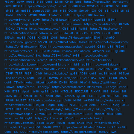
789win
|
go99
|
mu88
|
bj88
|
uu88
|
DN88
|
CM88
|
bj88
|
https://xoilactv.llc/
|
luongsontv
|
OK9
|
8XBET
|
https://79king.capital/
|
shbet
|
Fun88 Thai
|
XOSO66
|
LUCKY88
|
S8
|
U888
|
dn88
|
s8
|
ae888
|
bong da 365
|
J88
|
tt88
|
QQ88
|
Sunwin
|
O8
|
O8
|
s8
|
AU88
|
s8
|
s8
|
Hubet
|
Win55
|
MM88
|
XN88
|
Cakhiatv
|
HM88
|
https://u8888.house/
|
https://e68win.net
|
ev99
|
https://c168.buzz/
|
https://fly88.in/
|
open88
|
188V
|
https://S8.today
|
NK88
|
BL555
|
KK55
|
88aa
|
Sunwin
|
https://b52club14.com/
|
KUWIN
|
NOHU
|
789win
|
https://gavangtvv.cc/
|
C168
|
lx88
|
Ae888
|
https://8xbet1.co.com/
|
https://8xbet8x.it.com/
|
98win
|
68win
|
88AA
|
AO88
|
GO99
|
LLWIN
|
GG88
|
F8BET
|
555win
|
mb88
|
AO88
|
KING88
|
LX88
|
https://8kbet.com.ph/
|
33win
|
nohu90
|
https://twin68.gr.com/
|
SV368
|
https://8kbet.cafe/
|
8kbet
|
https://shbet-okvip.uk.com/
|
https://on68info.com/
|
77ag
|
https://gavangtv.global/
|
xoso66
|
QS88
|
U88
|
789win
|
https://mitomtv.cx/
|
LC88
|
lô đề online
|
xoso66
|
kèo nhà cái
|
789WIN
|
rs88
|
QH888
|
http://go99me.com/
|
8xx
|
https://58win1.info/
|
tv88
|
https://socolive.ai/
|
https://keonhacai555.us.com/
|
https://keonhacai55.ws/
|
http://hitclub1.ac/
|
https://iwinclub8.com/
|
https://gem88.in.net/
|
mb88
|
uu88
|
https://uu88.date/
|
https://new88.land/
|
https://new882.info/
|
UY88
|
77ag
|
ok365
|
G666
|
c168
|
789k
|
789F
|
789F
|
789F
|
789F
|
nổ hũ
|
https://kqbd.gg/
|
go88
|
AD88
|
au88
|
mu88
|
luck8
|
999bet
|
kèo nhà cái 5
|
red88
|
vic88
|
OKWINTV
|
luckywin
|
RIKVIP
|
B52
|
123B
|
LUCK8
|
st666
|
go88
|
78WIN
|
kubet
|
8kbet
|
ga6789
|
DN88
|
FLY88
|
98WIN
|
https://qs88.health/
|
Sunwin
|
https://new88.energy/
|
https://viscard.de.com/
|
https://ea88.us.org/
|
33win
|
X88
|
EX88
|
vipwin
|
tr88
|
qs88
|
UY88
|
HITCLUB
|
B52CLUB
|
RIKVIP
|
U88
|
8kbet
|
88I
|
88AA
|
uu88
|
bet88
|
s8
|
s8
|
ao88
|
qh88
|
xoso66
|
QH88
|
MU88
|
uy88
|
x88
|
lv88
|
lc88
|
UU88
|
HUBET
|
B52club
|
xoso66vn.app
|
UY88
|
MM99
|
ok8386
|
https://vsbetz.net/
|
https://vsbet365.io/
|
Hay88
|
Hay88
|
Hay88
|
NK88
|
uy88
|
Ae888
|
new88
|
33ag
|
UY88
|
UY88
|
U88
|
98WIN
|
https://luck8.style/
|
https://13win.studio/
|
https://789p.biz/
|
https://98win.toys/
|
VIPWIN
|
S8
|
https://siu88.co.com
|
88NN
|
thabet
|
tk88
|
uu88
|
kubet
|
mu88
|
gg88
|
https://go8.ae.org/
|
Nổ Hũ
|
https://nohu.best/
|
https://go99.com.se/
|
TT88
|
68win
|
kuwin
|
TG88
|
LX88
|
lv88
|
https://luck8.esq/
|
https://luck8.games/
|
O8
|
VN88
|
EX88
|
https://sunwin20.info/
|
32win
|
Luck8
|
ee88
|
uu88
|
NOHU90
|
https://red88.de.com
|
https://uk88sport.com.se
|
max79
|
llwin
|