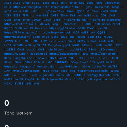
XX88
|
XX88
|
ON68
|
F8BET
|
S666
|
ee88
|
88VV
|
dn88
|
lv88
|
ao88
|
luck8
|
Tài xỉu md5
|
ee88
|
https://keobongda.uk.net/
|
https://qs88.sh/
|
NOHU
|
go99
|
Tài xỉu md5
|
King88
|
qh88
|
nổ hũ
|
lv88
|
nk88
|
https://open88.io/
|
98win
|
QS88
|
s8
|
33win
|
on68
|
RR88
|
XX88
|
EX88
|
789K
|
sunwin
|
lv88
|
CM88
|
33win
|
f168
|
xx8
|
ad88
|
rtzz
|
GO8
|
LV88
|
QS88
|
qh88
|
qh88
|
789win
|
98win
|
8kbet
|
https://8kbet.cz/
|
https://8kbetgroup.org/
|
https://8kbet.fit/
|
Nổ Hũ
|
789WIN
|
king88
|
nhà cái 8KBET
|
AD88
|
XX8
|
abcvip
|
febet
|
KQBD
|
Go88
|
max79
|
thapcam
|
https://gg888.info/
|
GG88
|
ON68
|
open88
|
https://789winn.games/
|
https://s8top.win/
|
go8
|
kk55
|
ad88
|
xx8
|
QQ88
|
http://qq887p.com/
|
88aa
|
UY88
|
luck8
|
uy88
|
go8
|
Hay88
|
88m
|
f168
|
789BET
|
33WIN
|
X88
|
UY88
|
EA88
|
188V
|
LV88
|
69VN
|
cm88
|
ok365
|
sunwin
|
luck8
|
AO88
|
LV88
|
KUWIN
|
w88
|
qh88
|
7M
|
Bongdalu
|
pg88
|
NK88
|
789WIN
|
UY88
|
ae888
|
HB88
|
ok8386
|
DH88
|
abcvip
|
XX88
|
nohu90 com
|
https://lx88.uk/
|
98win
|
JBO Vietnam
|
https://hi88.spot/
|
kèo bóng đá
|
https://luck88com.net/
|
s666
|
https://open88.gg/
|
88aa
|
Đăng Ký BL555
|
555WIN
|
st666
|
kubet
|
m88
|
8XBET
|
8XBET
|
88VBET
|
fv88
|
58win
|
58win
|
888vi
|
888vnd
|
zx88
|
CAKHIATV
|
Đăng Nhập BL555
|
go99
|
hitclub
|
https://sunwinvy.com/
|
kèo bóng đá
|
https://fv88.best/
|
23win
|
Xoi Lac TV
|
alo789
|
3win
|
https://go8f.co.com/
|
kp88
|
KK55
|
kk55
|
kk55
|
https://win58win.com/
|
33WIN
|
lv88
|
99OK
|
Go8
|
23win
|
68gamebai
|
nổ hũ
|
u88
|
bet88
|
https://gg88vn.net/
|
archi
|
MM99
|
Jun88
|
king88
|
Jun88
|
https://f8betv1.com/
|
nổ hũ
|
go8
|
vipwin
|
kèo nhà cái
|
NOHU
|
SV388
|
s666
|
xx88
|
0
Tổng lượt xem