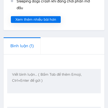
Sleeping dogs crash khi đang chơi phần mở
đầu
Xem thêm nhiều bài hơn
Bình luận
(1)