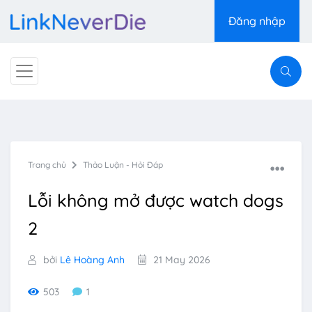
Đăng nhập
Trang chủ
Thảo Luận - Hỏi Đáp
Lỗi không mở được watch dogs
2
bởi
Lê Hoàng Anh
21 May 2026
503
1