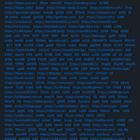
https://8kbet.com.ph/
|
33win
|
nohu90
|
https://twin68.gr.com/
|
SV368
|
https://8kbet.cafe/
|
8kbet
|
https://shbet-okvip.uk.com/
|
https://on68info.com/
|
77ag
|
https://gavangtv.global/
|
xoso66
|
QS88
|
U88
|
789win
|
https://mitomtv.cx/
|
LC88
|
lô
đề online
|
xoso66
|
QH888
|
http://go99me.com/
|
8xx
|
https://58win1.info/
|
tv88
|
https://socolive.ai/
|
https://keonhacai555.us.com/
|
https://keonhacai55.ws/
|
http://hitclub1.ac/
|
https://iwinclub8.com/
|
https://gem88.in.net/
|
mb88
|
uu88
|
https://uu88.date/
|
https://new88.land/
|
https://new882.info/
|
UY88
|
77ag
|
ok365
|
G666
|
c168
|
789k
|
789F
|
789F
|
789F
|
789F
|
nổ hũ
|
https://kqbd.gg/
|
go88
|
AD88
|
au88
|
mu88
|
luck8
|
999bet
|
kèo nhà cái 5
|
red88
|
vic88
|
OKWINTV
|
luckywin
|
RIKVIP
|
B52
|
123B
|
LUCK8
|
st666
|
go88
|
78WIN
|
kubet
|
8kbet
|
ga6789
|
DN88
|
FLY88
|
98WIN
|
https://qs88.health/
|
Sunwin
|
https://new88.energy/
|
https://viscard.de.com/
|
X88
|
EX88
|
vipwin
|
tr88
|
qs88
|
UY88
|
U88
|
8kbet
|
88I
|
88AA
|
uu88
|
bet88
|
s8
|
s8
|
ao88
|
qh88
|
xoso66
|
QH88
|
MU88
|
uy88
|
x88
|
lv88
|
lc88
|
HUBET
|
B52club
|
xoso66vn.app
|
UY88
|
MM99
|
ok8386
|
https://vsbetz.net/
|
https://vsbet365.io/
|
Hay88
|
Hay88
|
Hay88
|
NK88
|
uy88
|
Ae888
|
new88
|
33ag
|
UY88
|
UY88
|
U88
|
98WIN
|
https://luck8.style/
|
https://13win.studio/
|
https://789p.biz/
|
https://98win.toys/
|
VIPWIN
|
S8
|
https://siu88.co.com
|
88NN
|
thabet
|
tk88
|
uu88
|
kubet
|
mu88
|
gg88
|
https://go8.ae.org/
|
Nổ Hũ
|
https://nohu.best/
|
https://go99.com.se/
|
TT88
|
68win
|
kuwin
|
TG88
|
LX88
|
lv88
|
https://luck8.esq/
|
https://luck8.games/
|
O8
|
VN88
|
EX88
|
https://sunwin20.info/
|
32win
|
Luck8
|
ee88
|
uu88
|
NOHU90
|
https://red88.de.com
|
https://uk88sport.com.se
|
max79
|
llwin
|
https://on68.live/
|
S8
|
kk55
|
lc88
|
789win
|
98WIN
|
S8
|
https://28bet.green/
|
QS88
|
CM88
|
Socolive
|
pg66
|
tt88
|
hello88
|
23win
|
888b
|
https://123ga.app/
|
https://sv368.markets/
|
68win
|
https://ok9.style/
|
mb88
|
sunwin
|
qq88
|
123b
|
https://rr88.com.se/
|
go88
|
uu88
|
kubet
|
789win
|
789p
|
u888
|
https://jw88s.com/
|
XIN88
|
uu88
|
X88
|
Tài xỉu online
|
KK55
|
bl555
|
https://iwinclub88.cam/
|
kubet
|
8kbet
|
huvip
|
huvip
|
https://nk88w.com/
|
sv888
|
J88
|
http://kuwinfi.com/
|
tg88
|
tg88
|
kkwin
|
lc88
|
tr88
|
DN88
|
https://kjc.ad/
|
MM88
|
UY88
|
789win
|
QS88
|
TR88
|
b52
|
go8
|
28BET
|
7m
|
https://xemtiso.com/
|
xóc đĩa
online
|
sao789
|
KWIN
|
https://789k2.net/
|
xx88
|
xx88.forex
|
jeetbuzz
|
wicket71
|
khela88
|
babu88
|
bd9
|
https://tr88.food/
|
Go99
|
UY88
|
https://rikvip88.cn.com/
|
h19
|