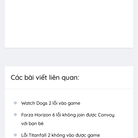
Các bài viết liên quan:
Watch Dogs 2 lỗi vào game
Forza Horizon 6 lỗi không join được Convoy
với bạn bè
Lỗi Titanfall 2 không vào được game