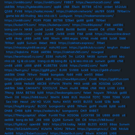
https://on686.com/
|
https://on683.com/
|
F8BET
|
https://keonhacai5.com/
|
s666
|
ok8386
|
https://tylekeo88s.com/
|
qq88
|
c168
|
33win
|
BET88
|
nổ hũ
|
onbet
|
b52club
|
QS88
|
FV88
|
https://xoilac.movie/
|
https://rakhoitv.network/
|
alo789
|
GG88
|
789bet.tv
|
game bài đổi thưởng
|
kèo nhà cái 5
|
Luckywin
|
https://mobamonster.com/
|
https://on68i.com/
|
PG99
|
PG88
|
BET88
|
123bet
|
go88
|
go88
|
789bet
|
https://kubet773.com/
|
https://kubetqw.com/
|
https://mu886.pizza/
|
F168
|
ok8386
|
lương sơn tv
|
NK88
|
Luck8
|
Luck8
|
DN88
|
Bet88
|
Bet88
|
new88
|
O8
|
cf789
|
f168
|
https://on68c.com/
|
cm88
|
Jun88
|
JW88
|
cm88
|
F168
|
on68
|
https://taixiuonline.direct
|
w88
|
rikvip
|
u888
|
jw88
|
lv88
|
98win
|
ml88.vegas
|
VIP66
|
mv66
|
ml88
|
luck8
|
S666
|
789bet
|
qq88
|
Sunwin
|
8kbet
|
MK8
|
https://cakhiatv.express/
|
39bet
|
https://nhacaiuytin88.ae.org/
|
nohu90 com
|
https://go88club.ru.com/
|
kingfun
|
thabet
|
https://kqbd.mx
|
PG88
|
ok8386
|
https://cakhiatv365.com/
|
nowgoal
|
https://keonhacai5.ru.com/
|
EE88
|
nohu90
|
7m
|
LUCK8
|
NK88
|
sunwin
|
u888
|
kèo
nhà cái
|
tỷ lệ cá cược
|
trang cá độ bóng đá
|
tỷ lệ kèo nhà cái
|
sunwin
|
go88
|
cf68
|
cm88
|
u888
|
u888
|
qh88
|
KUBET88
|
UU88
|
https://on682.com/
|
Na99
|
https://llwin.you/
|
https://gg88.you/
|
BJ88
|
SV888
|
luck8
|
https://gk88-z1.com/
|
ok8386
|
ON68
|
789win
|
TK688
|
bongdalu
|
fb88
|
m88
|
win55
|
86bet
|
https://go88v2.net/
|
GG88
|
lv88
|
https://new88pm.com/
|
On68
|
https://gg88fun.com
|
go88
|
U888
|
Hello88
|
ABC88
|
VIPWIN
|
78WIN
|
MK8
|
on68
|
s66
|
XOSO66
|
LUCK8
|
ok8386
|
S666
|
CAKHIATV
|
SOCOLIVE
|
33win
|
mu88
|
MB66
|
cf68
|
MK8
|
LV88
|
LV88
|
79king
|
88AA
|
BET88
|
bj88
|
https://keobongda.com/
|
febet
|
haywin
|
789club
|
go88
|
33win
|
O8
|
https://hi88.tours/
|
36WIN
|
EA88
|
8US
|
Motchill
|
TDTC
|
TD88
|
TD88
|
VLXX
|
Sex Việt
|
Heovl
|
JAV HD
|
VLXX
|
Nohu
|
KK55
|
KK55
|
BL555
|
luck8
|
123b
|
ko66
|
https://hay88.org.uk/
|
BL555
|
luongsontv
|
qh88
|
789win
|
go99
|
mu88
|
bj88
|
uu88
|
DN88
|
CM88
|
bj88
|
https://xoilactv.llc/
|
luongsontv
|
OK9
|
8XBET
|
https://79king.capital/
|
shbet
|
Fun88 Thai
|
XOSO66
|
LUCKY88
|
S8
|
U888
|
dn88
|
s8
|
ae888
|
bong da 365
|
J88
|
tt88
|
QQ88
|
Sunwin
|
O8
|
O8
|
https://c168.buzz/
|
https://fly88.in/
|
open88
|
188V
|
https://S8.today
|
NK88
|
BL555
|
KK55
|
88aa
|
Sunwin
|
https://b52club14.com/
|
KUWIN
|
NOHU
|
789win
|
https://gavangtvv.cc/
|
C168
|
hitclub
|
Ae888
|
https://8xbet1.co.com/
|
https://8xbet8x.it.com/
|
98win
|
KING88
|
LX88
|