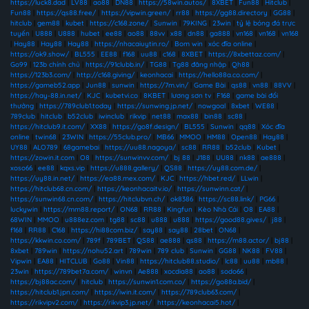
https://luck8.dad
|
LV88
|
ao88
|
DN88
|
https://58win.autos/
|
8XBET
|
Fun88
|
Hitclub
|
Fun88
|
https://qs88.free/
|
https://vipwin.green/
|
rr88
|
https://gg88.directory
|
GG88
|
hitclub
|
gem88
|
kubet
|
https://c168.zone/
|
Sunwin
|
79KING
|
23win
|
tỷ lệ bóng đá trực
tuyến
|
U888
|
U888
|
hubet
|
ee88
|
ao88
|
88vv
|
x88
|
dn88
|
ga888
|
vn168
|
vn168
|
vn168
|
Hay88
|
Hay88
|
Hay88
|
https://nhacaiuytin.ro/
|
Bom win
|
xóc đĩa online
|
https://ok9.show/
|
BL555
|
EE88
|
f168
|
uu88
|
c168
|
8XBET
|
https://8xbettaz.com/
|
Go99
|
123b chính chủ
|
https://91clubb.in/
|
TG88
|
Tg88 đăng nhập
|
Qh88
|
https://123b3.com/
|
http://c168.giving/
|
keonhacai
|
https://hello88a.co.com/
|
https://gameb52.app
|
Jun88
|
sunwin
|
https://7m.vin/
|
Game Bài
|
qs88
|
vn88
|
88VV
|
https://hay-88.in.net/
|
KJC
|
kubetvi.co
|
8KBET
|
lương sơn tv
|
F168
|
game bài đổi
thưởng
|
https://789club1.today
|
https://sunwing.jp.net/
|
nowgoal
|
8xbet
|
WE88
|
789club
|
hitclub
|
b52club
|
iwinclub
|
rikvip
|
net88
|
max88
|
bin88
|
sc88
|
https://hitclub9.it.com/
|
XX88
|
https://go8f.design/
|
BL555
|
Sunwin
|
qq88
|
Xóc đĩa
online
|
twin68
|
23WIN
|
https://55club.pro/
|
MB66
|
MMOO
|
HM88
|
Open88
|
Hay88
|
UY88
|
ALO789
|
68gamebai
|
https://uu88.nagoya/
|
sc88
|
RR88
|
b52club
|
Kubet
|
https://zowin.it.com
|
O8
|
https://sunwinvv.com/
|
bj 88
|
J188
|
UU88
|
nk88
|
ae888
|
xoso66
|
ee88
|
kqxs.vip
|
https://u888.gallery/
|
QS88
|
https://uy88.com.de/
|
https://uy88.in.net/
|
https://ea88.mex.com/
|
KJC
|
https://hbet.red/
|
LLwin
|
https://hitclub68.cn.com/
|
https://keonhacaitv.io/
|
https://sunwinn.cat/
|
https://sunwin68.cn.com/
|
https://hitclubvn.ch/
|
ok8386
|
https://sc88.link/
|
PG66
|
luckywin
|
https://mm88.report/
|
ON68
|
RR88
|
Kingfun
|
Kèo Nhà Cái
|
O8
|
EA88
|
68WIN
|
MMOO
|
u888ez.com
|
tg88
|
sc88
|
u888
|
u888
|
https://good88.gives/
|
j88
|
f168
|
RR88
|
C168
|
https://hi88com.biz/
|
say88
|
say88
|
28bet
|
ON68
|
https://kkwin.co.com/
|
789f
|
789BET
|
QS88
|
ae888
|
qs88
|
https://m88.actor/
|
bj88
|
8xbet
|
789win
|
https://nohu52.art
|
789win
|
789 club
|
Sunwin
|
GG88
|
NK88
|
FV88
|
Vipwin
|
EA88
|
HITCLUB
|
Go88
|
Vin88
|
https://hitclub88.studio/
|
lc88
|
uu88
|
mb88
|
23win
|
https://789bet7a.com/
|
winvn
|
Ae888
|
xocdia88
|
ao88
|
sodo66
|
https://bj88ac.com/
|
hitclub
|
https://sunwin1.com.co/
|
https://go88a.bid/
|
https://hitclub1.jpn.com/
|
https://iwin.it.com/
|
https://789club63.com/
|
https://rikvipv2.com/
|
https://rikvip3.jp.net/
|
https://keonhacai5.hot/
|