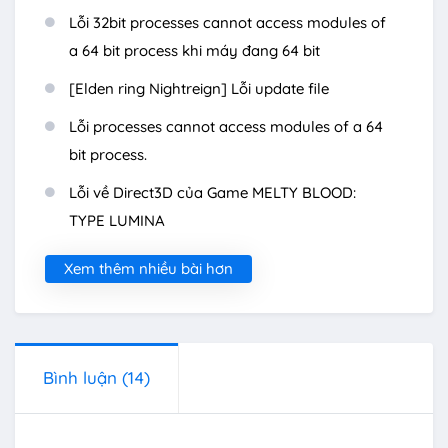
Lỗi 32bit processes cannot access modules of
a 64 bit process khi máy đang 64 bit
[Elden ring Nightreign] Lỗi update file
Lỗi processes cannot access modules of a 64
bit process.
Lỗi về Direct3D của Game MELTY BLOOD:
TYPE LUMINA
Xem thêm nhiều bài hơn
Bình luận
(14)