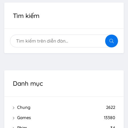
Tìm kiếm
Danh mục
Chung
2622
Games
13380
Phim
34