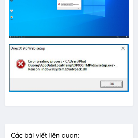
Các bài viết liên quan: