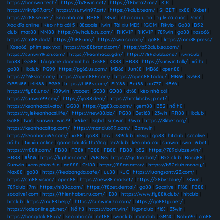
https://bomwin.tech/
|
https://b78win.net/
|
https://f8beta2.me/
|
KJC
|
https://rikvip97.art/
|
https://sunwin97.art/
|
https://kclub.team/
|
SHBET
|
xx88
|
8kbet
|
https://rr88.se.net/
|
kèo nhà cái
|
RR88
|
78win
|
nha cai uy tin
|
ty le ca cuoc
|
7mcn
|
Xóc đĩa online
|
Kèo nhà cái 5
|
88goals
|
iwin
|
Tài xỉu MD5
|
1GOM
|
Rikvip
|
Go88
|
B52
club
|
max88
|
MM88
|
https://iwinclub.ru.com/
|
RIKVIP
|
RIKVIP
|
789win
|
go88
|
xoso66
|
https://cm88.dad/
|
https://hi88.uno/
|
https://iwin.sa.com/
|
go88
|
https://mm88.press/
|
Xoso66
|
phim sex vlxx
|
https://xx88brand.com/
|
https://b52club.sa.com/
|
https://sunwin19.cn.com/
|
https://keonhacai.gdn/
|
https://789clubb.one/
|
iwinclub
|
bin88
|
GG88
|
tải game daominhha
|
GG88
|
XX88
|
RR88
|
https://sunwin.talk/
|
nổ hũ
|
go88
|
Hitclub
|
PG99
|
https://pg66.us.com/
|
MB66
|
Jun88
|
MB66
|
open88
|
https://f168slot.com/
|
https://open886.com/
|
https://open88.today/
|
MB66
|
Sv368
|
OPEN88
|
MM88
|
PG99
|
https://hi88s.com/
|
FLY88
|
Bet88
|
nn777
|
MB66
|
https://fly88.uno/
|
789win
|
vaobet
|
SC88
|
GO88
|
dt68
|
kèo nhà cái
|
https://sunwin99.ceo/
|
https://go88.deal/
|
https://hitclubsbs.jp.net/
|
https://keonhacai.voto/
|
GG88
|
https://gg88.co.com/
|
gem88
|
B52
|
nổ hũ
|
https://tylekeonhacai.life/
|
https://new88.biz/
|
PG88
|
Bet168
|
23win
|
RR88
|
Hitclub
|
Go88
|
Iwin
|
sunwin
|
win79
|
V9bet
|
kqbd
|
sunwin
|
33win
|
https://8kbet.org/
|
https://keonhacaitop.com/
|
https://manclub99.com/
|
Bomwin
|
https://keonhacai95.com/
|
xx88
|
go88
|
b52
|
789club
|
rikvip
|
go88
|
hitclub
|
socolive
|
nổ hũ
|
tài xỉu online
|
game bài đổi thưởng
|
b52club
|
kèo nhà cái
|
sunwin
|
iwin
|
i9bet
|
https://rr88it.com/
|
FB88
|
FB88
|
FB88
|
FB88
|
FB88
|
b52
|
https://789clubze.win/
|
RR88
|
สล็อต
|
https://luphim.com/
|
79KING
|
https://kjc.football/
|
B52 club
|
Bong88
|
Sunwin
|
xem phim fun
|
ae888
|
CM88
|
https://88aa.actor/
|
https://b52club.money/
|
Max88
|
go88
|
https://keobongda.cafe/
|
uu88
|
KJC
|
https://luongsontv23.com/
|
https://cm88.vision/
|
open88
|
https://new88.market/
|
https://28bet.blue/
|
78Win
|
789club
|
7m
|
https://hi88c.com/
|
https://f8bet.dental/
|
go88
|
Socolive
|
F168
|
FB88
|
socolive1 com
|
https://thienhabet.ru.com/
|
E88
|
https://www.fly888.club/
|
hitclub
|
hitclub
|
https://mu88.help/
|
https://sunwinn.za.com/
|
https://go881.jp.net/
|
https://lodeonline.gb.net/
|
Nổ hũ
|
https://bom.win/
|
Ngonclub
|
f168
|
33win
|
https://bongdalu88.co/
|
kèo nhà cái
|
net88
|
iwinclub
|
manclub
|
GMNC
|
Nohu90
|
cm88