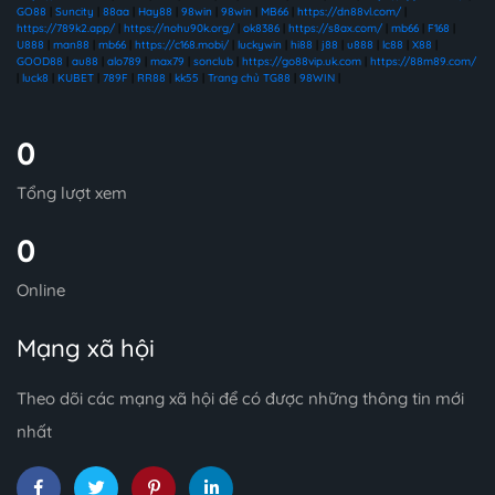
GO88
|
Suncity
|
88aa
|
Hay88
|
98win
|
98win
|
MB66
|
https://dn88vl.com/
|
https://789k2.app/
|
https://nohu90k.org/
|
ok8386
|
https://s8ax.com/
|
mb66
|
F168
|
U888
|
man88
|
mb66
|
https://c168.mobi/
|
luckywin
|
hi88
|
j88
|
u888
|
lc88
|
X88
|
GOOD88
|
au88
|
alo789
|
max79
|
sonclub
|
https://go88vip.uk.com
|
https://88m89.com/
|
luck8
|
KUBET
|
789F
|
RR88
|
kk55
|
Trang chủ TG88
|
98WIN
|
0
Tổng lượt xem
0
Online
Mạng xã hội
Theo dõi các mạng xã hội để có được những thông tin mới
nhất