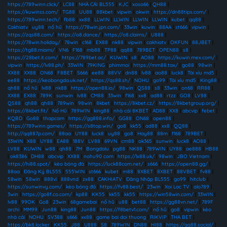
https://789winn.click/
|
LC88
|
NHÀ CÁI BL555
|
KJC
|
xoso66
|
QH88
|
https://kuwinss.com/
|
TG88
|
UU88
|
88kbet
|
vipwin
|
okwin
|
https://dn88tips.com/
|
https://789winn.tech/
|
fb88
|
xx88
|
LLWIN
|
LLWIN
|
LLWIN
|
LLWIN
|
kubet
|
qq88
|
Cakhiatv
|
uy88
|
nổ hũ
|
https://78win.jpn.com/
|
33win
|
kuwin
|
88AA
|
st666
|
vipwin
|
https://zqs88.com/
|
https://o8.dance/
|
https://o8.claims/
|
U888
|
https://78win.holiday/
|
78win
|
c168
|
EX88
|
nk88
|
vipwin
|
cakhiatv
|
OKFUN
|
88JBET
|
https://tg88.miami/
|
VN6
|
F168
|
mb88
|
TP88
|
qq88
|
789BET
|
OPEN88
|
s8
|
https://28bet.it.com/
|
https://789bet.ac/
|
KUWIN
|
s8
|
AO88
|
https://kuwin.mex.com/
|
vipwin
|
https://lv88.ph/
|
33WIN
|
79KING
|
phimmoi
|
https://mm88.tax/
|
go88
|
98win
|
XX88
|
XX88
|
ON68
|
F8BET
|
S666
|
ee88
|
88VV
|
dn88
|
lv88
|
ao88
|
luck8
|
Tài xỉu md5
|
ee88
|
https://keobongda.uk.net/
|
https://qs88.sh/
|
NOHU
|
go99
|
Tài xỉu md5
|
King88
|
qh88
|
nổ hũ
|
lv88
|
nk88
|
https://open88.io/
|
98win
|
QS88
|
s8
|
33win
|
on68
|
RR88
|
XX88
|
EX88
|
789K
|
sunwin
|
lv88
|
CM88
|
33win
|
f168
|
xx8
|
ad88
|
rtzz
|
GO8
|
LV88
|
QS88
|
qh88
|
qh88
|
789win
|
98win
|
8kbet
|
https://8kbet.cz/
|
https://8kbetgroup.org/
|
https://8kbet.fit/
|
Nổ Hũ
|
789WIN
|
king88
|
nhà cái 8KBET
|
AD88
|
XX8
|
abcvip
|
febet
|
KQBD
|
Go88
|
thapcam
|
https://gg888.info/
|
GG88
|
ON68
|
open88
|
https://789winn.games/
|
https://s8top.win/
|
go8
|
kk55
|
ad88
|
xx8
|
QQ88
|
http://qq887p.com/
|
88aa
|
UY88
|
luck8
|
uy88
|
go8
|
Hay88
|
88m
|
f168
|
789BET
|
33WIN
|
X88
|
UY88
|
EA88
|
188V
|
LV88
|
69VN
|
cm88
|
ok365
|
sunwin
|
luck8
|
AO88
|
LV88
|
KUWIN
|
w88
|
qh88
|
7M
|
Bongdalu
|
pg88
|
NK88
|
789WIN
|
UY88
|
ae888
|
HB88
|
ok8386
|
DH88
|
abcvip
|
XX88
|
nohu90 com
|
https://lx88.uk/
|
98win
|
JBO Vietnam
|
https://hi88.spot/
|
kèo bóng đá
|
https://luck88com.net/
|
s666
|
https://open88.gg/
|
88aa
|
Đăng Ký BL555
|
555WIN
|
st666
|
kubet
|
m88
|
8XBET
|
8XBET
|
88VBET
|
fv88
|
58win
|
58win
|
888vi
|
888vnd
|
zx88
|
CAKHIATV
|
Đăng Nhập BL555
|
go99
|
hitclub
|
https://sunwinvy.com/
|
kèo bóng đá
|
https://fv88.best/
|
23win
|
Xoi Lac TV
|
alo789
|
3win
|
https://go8f.co.com/
|
kp88
|
KK55
|
kk55
|
kk55
|
https://win58win.com/
|
33WIN
|
lv88
|
99OK
|
Go8
|
23win
|
68gamebai
|
nổ hũ
|
u88
|
bet88
|
https://gg88vn.net/
|
789F
archi
|
MM99
|
Jun88
|
king88
|
Jun88
|
https://f8betv1.com/
|
nổ hũ
|
go8
|
vipwin
|
kèo
nhà cái
|
NOHU
|
SV388
|
s666
|
xx88
|
game bai doi thuong
|
RIKVIP
|
THA BET
|
https://bk8.locker
|
KK55
|
J88
|
U888
|
S8
|
789WIN
|
DN88
|
HI88
|
https://qq88.social/
|