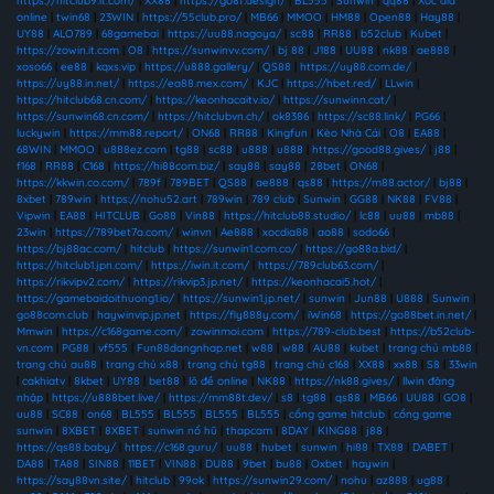
https://hitclub9.it.com/
|
XX88
|
https://go8f.design/
|
BL555
|
Sunwin
|
qq88
|
Xóc đĩa
online
|
twin68
|
23WIN
|
https://55club.pro/
|
MB66
|
MMOO
|
HM88
|
Open88
|
Hay88
|
UY88
|
ALO789
|
68gamebai
|
https://uu88.nagoya/
|
sc88
|
RR88
|
b52club
|
Kubet
|
https://zowin.it.com
|
O8
|
https://sunwinvv.com/
|
bj 88
|
J188
|
UU88
|
nk88
|
ae888
|
xoso66
|
ee88
|
kqxs.vip
|
https://u888.gallery/
|
QS88
|
https://uy88.com.de/
|
https://uy88.in.net/
|
https://ea88.mex.com/
|
KJC
|
https://hbet.red/
|
LLwin
|
https://hitclub68.cn.com/
|
https://keonhacaitv.io/
|
https://sunwinn.cat/
|
https://sunwin68.cn.com/
|
https://hitclubvn.ch/
|
ok8386
|
https://sc88.link/
|
PG66
|
luckywin
|
https://mm88.report/
|
ON68
|
RR88
|
Kingfun
|
Kèo Nhà Cái
|
O8
|
EA88
|
68WIN
|
MMOO
|
u888ez.com
|
tg88
|
sc88
|
u888
|
u888
|
https://good88.gives/
|
j88
|
f168
|
RR88
|
C168
|
https://hi88com.biz/
|
say88
|
say88
|
28bet
|
ON68
|
https://kkwin.co.com/
|
789f
|
789BET
|
QS88
|
ae888
|
qs88
|
https://m88.actor/
|
bj88
|
8xbet
|
789win
|
https://nohu52.art
|
789win
|
789 club
|
Sunwin
|
GG88
|
NK88
|
FV88
|
Vipwin
|
EA88
|
HITCLUB
|
Go88
|
Vin88
|
https://hitclub88.studio/
|
lc88
|
uu88
|
mb88
|
23win
|
https://789bet7a.com/
|
winvn
|
Ae888
|
xocdia88
|
ao88
|
sodo66
|
https://bj88ac.com/
|
hitclub
|
https://sunwin1.com.co/
|
https://go88a.bid/
|
https://hitclub1.jpn.com/
|
https://iwin.it.com/
|
https://789club63.com/
|
https://rikvipv2.com/
|
https://rikvip3.jp.net/
|
https://keonhacai5.hot/
|
https://gamebaidoithuong1.io/
|
https://sunwin1.jp.net/
|
sunwin
|
Jun88
|
U888
|
Sunwin
|
go88com.club
|
haywinvip.jp.net
|
https://fly888y.com/
|
iWin68
|
https://go88bet.in.net/
|
Mmwin
|
https://c168game.com/
|
zowinmoi.com
|
https://789-club.best
|
https://b52club-
vn.com
|
PG88
|
vf555
|
Fun88dangnhap.net
|
w88
|
w88
|
AU88
|
kubet
|
trang chủ mb88
|
trang chủ au88
|
trang chủ x88
|
trang chủ tg88
|
trang chủ c168
|
XX88
|
xx88
|
S8
|
33win
|
cakhiatv
|
8kbet
|
UY88
|
bet88
|
lô đề online
|
NK88
|
https://nk88.gives/
|
llwin đăng
nhập
|
https://u888bet.live/
|
https://mm88t.dev/
|
s8
|
tg88
|
qs88
|
MB66
|
UU88
|
GO8
|
uu88
|
SC88
|
on68
|
BL555
|
BL555
|
BL555
|
BL555
|
cổng game hitclub
|
cổng game
sunwin
|
8XBET
|
8XBET
|
sunwin nổ hũ
|
thapcam
|
8DAY
|
KING88
|
j88
|
https://qs88.baby/
|
https://c168.guru/
|
uu88
|
hubet
|
sunwin
|
hi88
|
TX88
|
DABET
|
DA88
|
TA88
|
SIN88
|
11BET
|
VIN88
|
DU88
|
9bet
|
bu88
|
Oxbet
|
haywin
|
https://say88vn.site/
|
hitclub
|
99ok
|
https://sunwin29.com/
|
nohu
|
az888
|
ug88
|