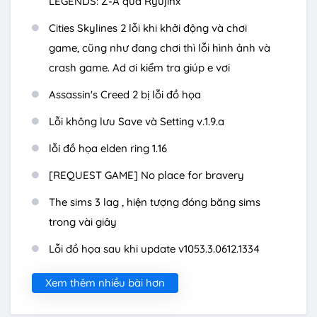
LEGENDS: Z-A qua Ryujinx
Cities Skylines 2 lỗi khi khởi động và chơi
game, cũng như đang chơi thì lỗi hình ảnh và
crash game. Ad ơi kiểm tra giúp e vơi
Assassin's Creed 2 bị lỗi đồ họa
Lỗi không lưu Save và Setting v.1.9.a
lỗi đồ họa elden ring 1.16
[REQUEST GAME] No place for bravery
The sims 3 lag , hiện tượng đóng băng sims
trong vài giây
Lỗi đồ họa sau khi update v1053.3.0612.1334
Xem thêm nhiều bài hơn