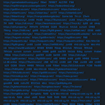
https://gamebaidoithuong.you/
|
f8bet
|
789BET
|
ALO789
|
F168
|
https://top10trangcacuocbongda.com/
|
https://lodeonline2.org/
|
https://go88vn.sa.com/
|
https://taihitclub.cn.com/
|
https://sshbet.io/
|
https://shbethi.com/
|
https://shbet.law/
|
nn777
|
https://shbetb0.com/
|
https://8kbet8.org/
|
https://trangcadobongda.bio/
|
Game bài
|
7m cn
|
23win
|
https://f8bet.luxury/
|
cm88
|
MU88
|
https://78wind.com/
|
UU88
|
https://fly88.select/
|
7M
|
tk88
|
https://o8.ninja/
|
https://keonhacai.cool/
|
https://7mcn.llc/
|
bj88
|
o8
|
okvip
|
https://ok9.property/
|
789WIN
|
OPEN88
|
GG88
|
78win.so
|
hitclub
|
sunwin
|
CM88
|
79king
|
https://hi88.me/
|
go88
|
https://fly88.green/
|
https://ok9bet.net/
|
EE88
|
nk88
|
https://cakhiatv.lifestyle/
|
https://cakhia03.tv/
|
https://keonhacai18.website/
|
iwin club
|
https://haywin-vn.site/
|
https://go88vn.tech/
|
https://say88vn.com/
|
f168
|
https://hoiquantv.vip/
|
https://hoiquantv.site/
|
https://hoiquantv.online/
|
Kèo Nhà Cái
|
https://fly88.gives/
|
cm88
|
Luck8
|
https://ok988.info/
|
jun88
|
nhà cái uy tín
|
kèo nhà
cái
|
https://new88.webcam/
|
BIN88
|
BIN88
|
Rikvip
|
B52club
|
789club
|
789club
|
789club
|
sunwin
|
sunwin
|
sunwin
|
mb66
|
go88
|
sao789
|
hitclub
|
8day
|
sunwin
|
thabet
|
MB66
|
https://ok9.events/
|
ga6789
|
siu88
|
bet88
|
rr88
|
https://o8.style/
|
https://gg88.center/
|
https://fly8889.com/
|
x88
|
MM88
|
ev88
|
yo88
|
MM88
|
Sunwin
|
Lô đề online
|
https://78wintx.com/
|
c168
|
NỔ HŨ
|
cm88
|
ok9
|
F168
|
Jun88
|
x88
|
cm88
|
b29
|
GG88
|
58win
|
MM88
|
789club
|
sc88
|
F8bet
|
https://b52club.team
|
FC88
|
Red88
|
https://hi88.pink/
|
cm88
|
kèo nhà cái
|
https://tylekeonhacai.top/
|
https://789clubb.uk.net/
|
https://go888.sa.com/
|
https://iwinclub.jp.net/
|
https://hitclubb.jp.net/
|
https://rikvipp.jp.net/
|
https://taixiu.jp.net/
|
https://go88b.co.com/
|
https://789club1.co.com/
|
https://iwinclub86.co.com/
|
MB66
|
good88
|
ko66
|
nohu90
|
B52Club
|
k8cc
|
https://go88play.site
|
https://tylekeonhacai.vin/
|
https://bongdaso.team/
|
https://7m.band/
|
https://bongdalu.army/
|
https://nhacaiuytin.moi/
|
https://kqbd.one/
|
https://bong88.se.net/
|
Bongdalu
|
fb88
|
tỷ lệ kèo nhà cái
|
trang cá cược uy tín
|
lô đề
|
app tài xỉu
|
fb88
|
vsbet
|
uk88
|
fabet
|
fb88
|
fb88
|
fb88
|
nhà cái uy tín
|
nhà cái uy tín
|
nhà cái uy tín
|
nhà cái uy tín
|
nhà cái uy tín
|
nhà cái uy tín
|
https://7mcn.voto/
|
QS88
|
cm88
|
https://qq88.media/
|
https://ok99678.com/
|
77win
|
88XX
|
Rikvip
|
V9Bet
|
SC88
|