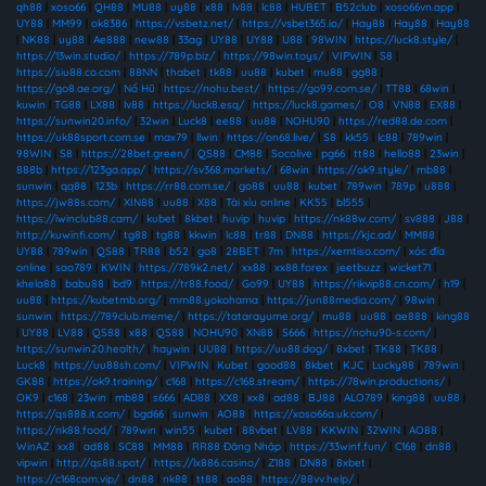
qh88
|
xoso66
|
QH88
|
MU88
|
uy88
|
x88
|
lv88
|
lc88
|
HUBET
|
B52club
|
xoso66vn.app
|
UY88
|
MM99
|
ok8386
|
https://vsbetz.net/
|
https://vsbet365.io/
|
Hay88
|
Hay88
|
Hay88
|
NK88
|
uy88
|
Ae888
|
new88
|
33ag
|
UY88
|
UY88
|
U88
|
98WIN
|
https://luck8.style/
|
https://13win.studio/
|
https://789p.biz/
|
https://98win.toys/
|
VIPWIN
|
S8
|
https://siu88.co.com
|
88NN
|
thabet
|
tk88
|
uu88
|
kubet
|
mu88
|
gg88
|
https://go8.ae.org/
|
Nổ Hũ
|
https://nohu.best/
|
https://go99.com.se/
|
TT88
|
68win
|
kuwin
|
TG88
|
LX88
|
lv88
|
https://luck8.esq/
|
https://luck8.games/
|
O8
|
VN88
|
EX88
|
https://sunwin20.info/
|
32win
|
Luck8
|
ee88
|
uu88
|
NOHU90
|
https://red88.de.com
|
https://uk88sport.com.se
|
max79
|
llwin
|
https://on68.live/
|
S8
|
kk55
|
lc88
|
789win
|
98WIN
|
S8
|
https://28bet.green/
|
QS88
|
CM88
|
Socolive
|
pg66
|
tt88
|
hello88
|
23win
|
888b
|
https://123ga.app/
|
https://sv368.markets/
|
68win
|
https://ok9.style/
|
mb88
|
sunwin
|
qq88
|
123b
|
https://rr88.com.se/
|
go88
|
uu88
|
kubet
|
789win
|
789p
|
u888
|
https://jw88s.com/
|
XIN88
|
uu88
|
X88
|
Tài xỉu online
|
KK55
|
bl555
|
https://iwinclub88.cam/
|
kubet
|
8kbet
|
huvip
|
huvip
|
https://nk88w.com/
|
sv888
|
J88
|
http://kuwinfi.com/
|
tg88
|
tg88
|
kkwin
|
lc88
|
tr88
|
DN88
|
https://kjc.ad/
|
MM88
|
UY88
|
789win
|
QS88
|
TR88
|
b52
|
go8
|
28BET
|
7m
|
https://xemtiso.com/
|
xóc đĩa
online
|
sao789
|
KWIN
|
https://789k2.net/
|
xx88
|
xx88.forex
|
jeetbuzz
|
wicket71
|
khela88
|
babu88
|
bd9
|
https://tr88.food/
|
Go99
|
UY88
|
https://rikvip88.cn.com/
|
h19
|
uu88
|
https://kubetmb.org/
|
mm88.yokohama
|
https://jun88media.com/
|
98win
|
sunwin
|
https://789club.meme/
|
https://tatarayume.org/
|
mu88
|
uu88
|
ae888
|
king88
|
UY88
|
LV88
|
QS88
|
x88
|
QS88
|
NOHU90
|
XN88
|
S666
|
https://nohu90-s.com/
|
https://sunwin20.health/
|
haywin
|
UU88
|
https://uu88.dog/
|
8xbet
|
TK88
|
TK88
|
Luck8
|
https://uu88sh.com/
|
VIPWIN
|
Kubet
|
good88
|
8kbet
|
KJC
|
Lucky88
|
789win
|
GK88
|
https://ok9.training/
|
c168
|
https://c168.stream/
|
https://78win.productions/
|
OK9
|
c168
|
23win
|
mb88
|
s666
|
AD88
|
XX8
|
xx8
|
ad88
|
BJ88
|
ALO789
|
king88
|
uu88
|
https://qs888.it.com/
|
bgd66
|
sunwin
|
AO88
|
https://xoso66a.uk.com/
|
https://nk88.food/
|
789win
|
win55
|
kubet
|
88vbet
|
LV88
|
KKWIN
|
32WIN
|
AO88
|
WinAZ
|
xx8
|
ad88
|
SC88
|
MM88
|
RR88 Đăng Nhập
|
https://33winf.fun/
|
C168
|
dn88
|
vipwin
|
http://qs88.spot/
|
https://lx886.casino/
|
Z188
|
DN88
|
8xbet
|
https://c168com.vip/
|
dn88
|
nk88
|
tt88
|
ao88
|
https://88vv.help/
|