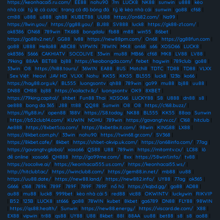
https://keonhacai5.ru.com/
|
EE88
|
nohu90
|
7m
|
LUCK8
|
NK88
|
sunwin
|
u888
|
kèo
nhà cái
|
tỷ lệ cá cược
|
trang cá độ bóng đá
|
tỷ lệ kèo nhà cái
|
sunwin
|
go88
|
cf68
|
cm88
|
u888
|
u888
|
qh88
|
KUBET88
|
UU88
|
https://on682.com/
|
Na99
|
https://llwin.you/
|
https://gg88.you/
|
BJ88
|
SV888
|
luck8
|
https://gk88-z1.com/
|
ok8386
|
ON68
|
789win
|
TK688
|
bongdalu
|
fb88
|
m88
|
win55
|
86bet
|
https://go88v2.net/
|
GG88
|
lv88
|
https://new88pm.com/
|
On68
|
https://gg88fun.com
|
go88
|
U888
|
Hello88
|
ABC88
|
VIPWIN
|
78WIN
|
MK8
|
on68
|
s66
|
XOSO66
|
LUCK8
|
ok8386
|
S666
|
CAKHIATV
|
SOCOLIVE
|
33win
|
mu88
|
MB66
|
cf68
|
MK8
|
LV88
|
LV88
|
79king
|
88AA
|
BET88
|
bj88
|
https://keobongda.com/
|
febet
|
haywin
|
789club
|
go88
|
33win
|
O8
|
https://hi88.tours/
|
36WIN
|
EA88
|
8US
|
Motchill
|
TDTC
|
TD88
|
TD88
|
VLXX
|
Sex Việt
|
Heovl
|
JAV HD
|
VLXX
|
Nohu
|
KK55
|
KK55
|
BL555
|
luck8
|
123b
|
ko66
|
https://hay88.org.uk/
|
BL555
|
luongsontv
|
qh88
|
789win
|
go99
|
mu88
|
bj88
|
uu88
|
DN88
|
CM88
|
bj88
|
https://xoilactv.llc/
|
luongsontv
|
OK9
|
8XBET
|
https://79king.capital/
|
shbet
|
Fun88 Thai
|
XOSO66
|
LUCKY88
|
S8
|
U888
|
dn88
|
s8
|
ae888
|
bong da 365
|
J88
|
tt88
|
QQ88
|
Sunwin
|
O8
|
O8
|
https://c168.buzz/
|
https://fly88.in/
|
open88
|
188V
|
https://S8.today
|
NK88
|
BL555
|
KK55
|
88aa
|
Sunwin
|
https://b52club14.com/
|
KUWIN
|
NOHU
|
789win
|
https://gavangtvv.cc/
|
C168
|
hitclub
|
Ae888
|
https://8xbet1.co.com/
|
https://8xbet8x.it.com/
|
98win
|
KING88
|
LX88
|
https://8kbet.com.ph/
|
33win
|
nohu90
|
https://twin68.gr.com/
|
SV368
|
https://8kbet.cafe/
|
8kbet
|
https://shbet-okvip.uk.com/
|
https://on68info.com/
|
77ag
|
https://gavangtv.global/
|
xoso66
|
QS88
|
U88
|
789win
|
https://mitomtv.cx/
|
LC88
|
lô
đề online
|
xoso66
|
QH888
|
http://go99me.com/
|
8xx
|
https://58win1.info/
|
tv88
|
https://socolive.ai/
|
https://keonhacai555.us.com/
|
https://keonhacai55.ws/
|
http://hitclub1.ac/
|
https://iwinclub8.com/
|
https://gem88.in.net/
|
mb88
|
uu88
|
https://uu88.date/
|
https://new88.land/
|
https://new882.info/
|
UY88
|
77ag
|
ok365
|
G666
|
c168
|
789k
|
789F
|
789F
|
789F
|
789F
|
nổ hũ
|
https://kqbd.gg/
|
go88
|
AD88
|
au88
|
mu88
|
luck8
|
999bet
|
kèo nhà cái 5
|
red88
|
vic88
|
OKWINTV
|
luckywin
|
RIKVIP
|
B52
|
123B
|
LUCK8
|
st666
|
go88
|
78WIN
|
kubet
|
8kbet
|
ga6789
|
DN88
|
FLY88
|
98WIN
|
https://qs88.health/
|
Sunwin
|
https://new88.energy/
|
https://viscard.de.com/
|
X88
|
EX88
|
vipwin
|
tr88
|
qs88
|
UY88
|
U88
|
8kbet
|
88I
|
88AA
|
uu88
|
bet88
|
s8
|
s8
|
ao88
|