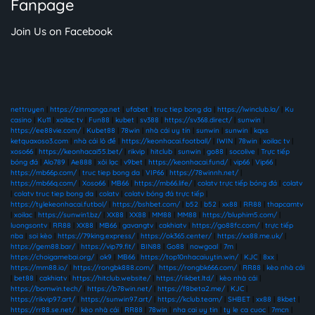
Fanpage
Join Us on Facebook
nettruyen
|
https://zinmanga.net
|
ufabet
|
truc tiep bong da
|
https://iwinclub.la/
|
Ku
casino
|
Ku11
|
xoilac tv
|
Fun88
|
kubet
|
sv388
|
https://sv368.direct/
|
sunwin
|
https://ee88vie.com/
|
Kubet88
|
78win
|
nhà cái uy tín
|
sunwin
|
sunwin
|
kqxs
ketquaxoso3.com
|
nhà cái lô đề
|
https://keonhacai.football/
|
IWIN
|
78win
|
xoilac tv
|
xoso66
|
https://keonhacai55.bet/
|
rikvip
|
hitclub
|
sunwin
|
go88
|
socolive
|
Trực tiếp
bóng đá
|
Alo789
|
Ae888
|
xôi lạc
|
v9bet
|
https://keonhacai.fund/
|
vip66
|
Vip66
|
https://mb66p.com/
|
truc tiep bong da
|
VIP66
|
https://78winnh.net/
|
https://mb66q.com/
|
Xoso66
|
MB66
|
https://mb66.life/
|
colatv trực tiếp bóng đá
|
colatv
|
colatv truc tiep bong da
|
colatv
|
colatv bóng đá trực tiếp
|
https://tylekeonhacai.futbol/
|
https://bshbet.com/
|
b52
|
b52
|
xx88
|
RR88
|
thapcamtv
|
xoilac
|
https://sunwin1.bz/
|
XX88
|
XX88
|
MM88
|
MM88
|
https://bluphim5.com/
|
luongsontv
|
RR88
|
XX88
|
MB66
|
gavangtv
|
cakhiatv
|
https://go88fc.com/
|
trực tiếp
nba
|
soi kèo
|
https://79king.express/
|
https://ok365.center/
|
https://xx88.me.uk/
|
https://gem88.bar/
|
https://vip79.fit/
|
BIN88
|
Go88
|
nowgoal
|
7m
|
https://choigamebai.org/
|
ok9
|
MB66
|
https://top10nhacaiuytin.win/
|
KJC
|
8xx
|
https://mm88.io/
|
https://rongbk888.com/
|
https://rongbk666.com/
|
RR88
|
kèo nhà cái
|
bet88
|
cakhiatv
|
https://hitclub.website/
|
https://rikbet.ltd/
|
kèo nhà cái
|
https://bomwin.tech/
|
https://b78win.net/
|
https://f8beta2.me/
|
KJC
|
https://rikvip97.art/
|
https://sunwin97.art/
|
https://kclub.team/
|
SHBET
|
xx88
|
8kbet
|
https://rr88.se.net/
|
kèo nhà cái
|
RR88
|
78win
|
nha cai uy tin
|
ty le ca cuoc
|
7mcn
|