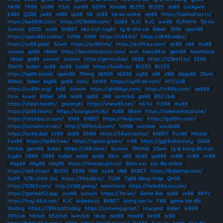
NK88
|
TR88
|
UU88
|
7club
|
sun88
|
GO99
|
Xoso66
|
BL555
|
BL555
|
ao88
|
Luckywin
|
EA88
|
QS88
|
jw88
|
ml88
|
qs88
|
S8
|
sc88
|
tai xiu online
|
vip88
|
https://cakhiatvzz.tv/
|
https://ee8838.com/
|
https://123b888.com/
|
GG88
|
KJC
|
KJC
|
ww88
|
SUNWIN
|
Tài xỉu
Sunwin
|
bl555
|
uu88
|
SHBET
|
kèo trực tuyến
|
tỷ lệ nhà cái
|
8kbet
|
789k
|
open88
|
https://open88v.online/
|
VIP66
|
XX88
|
https://lv88.ltd/
|
https://dh88.video/
|
https://sx88.gold/
|
32win
|
https://qs881.ink/
|
https://ev99.eu.com/
|
qh88
|
x88
|
mu88
|
sunwin
|
go88
|
rikbet
|
https://keonhacaivnic.com/
|
iwin
|
taixiu88.io
|
gem88
|
keonhacai
|
rikbet
|
go88
|
sunwin
|
sunwin
|
https://gmnc.club/
|
EE88
|
https://123bett.io/
|
EE88
|
33WIN
|
kubet
|
au88
|
au88
|
Luck8
|
https://luck8.so/
|
BL555
|
BL555
|
https://kp88.social/
|
open88
|
79king
|
AE888
|
AE888
|
uy88
|
x88
|
z188
|
daga88
|
33win
|
188bet
|
fabet
|
big88
|
go88
|
nohu
|
bet88
|
https://uy88.de.com/
|
HITCLUB
|
https://uu88n.org/
|
tr88
|
sunwin
|
https://qh88kyc.com/
|
https://rr886j.com/
|
ae888
|
mcw
|
kuwin
|
88bet
|
x88
|
ao88
|
qq88
|
J88
|
sumclub
|
go88
|
B52 club
|
https://shbet.health/
|
gavangtv
|
https://vnew88.net/
|
nổ hũ
|
FLY88
|
mu88
|
https://qs88.team/
|
https://luongsontv.llc/
|
hz88
|
68win
|
https://soikeonhacai.one/
|
https://hitcluba.cn.com/
|
XX88
|
8XBET
|
https://rikvip.mx/
|
https://go88hv.com/
|
https://sunwinn.in.net/
|
http://7899club.com/
|
VN168
|
socolive
|
xocdia88
|
https://luck8.dad
|
LV88
|
ao88
|
DN88
|
https://58win.autos/
|
8XBET
|
Fun88
|
Hitclub
|
Fun88
|
https://qs88.free/
|
https://vipwin.green/
|
rr88
|
https://gg88.directory
|
GG88
|
hitclub
|
gem88
|
kubet
|
https://c168.zone/
|
Sunwin
|
79KING
|
23win
|
tỷ lệ bóng đá trực
tuyến
|
U888
|
U888
|
hubet
|
ee88
|
ao88
|
88vv
|
x88
|
dn88
|
ga888
|
vn168
|
vn168
|
vn168
|
Hay88
|
Hay88
|
Hay88
|
https://nhacaiuytin.ro/
|
Bom win
|
xóc đĩa online
|
https://ok9.show/
|
BL555
|
EE88
|
f168
|
uu88
|
c168
|
8XBET
|
https://8xbettaz.com/
|
Go99
|
123b chính chủ
|
https://91clubb.in/
|
TG88
|
Tg88 đăng nhập
|
Qh88
|
https://123b3.com/
|
http://c168.giving/
|
keonhacai
|
https://hello88a.co.com/
|
https://gameb52.app
|
Jun88
|
sunwin
|
https://7m.vin/
|
Game Bài
|
qs88
|
vn88
|
88VV
|
https://hay-88.in.net/
|
KJC
|
kubetvi.co
|
8KBET
|
lương sơn tv
|
F168
|
game bài đổi
thưởng
|
https://789club1.today
|
https://sunwing.jp.net/
|
nowgoal
|
8xbet
|
WE88
|
789club
|
hitclub
|
b52club
|
iwinclub
|
rikvip
|
net88
|
max88
|
bin88
|
sc88
|