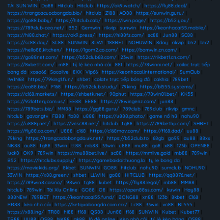
TẢI SUN WIN
|
Da88
|
Hitclub
|
Hitclub
|
https://ok9.watch/
|
https://fly88.deal/
|
https://trangcacuocbongda.bio/
|
hitclub
|
Z188
|
AO88
|
https://sunwin.guru/
|
https://go88.baby/
|
https://hitclub.cab/
|
https://iwin.page/
|
https://b52.you/
|
https://789club-ceo.net/
|
B52
|
Gemwin
|
rikvip
|
sunwin
|
https://keonhacai55.mobile/
|
https://hi88.chat/
|
https://ok9.press/
|
https://hi88fz.com/
|
sc88
|
Jun88
|
SC88
|
https://sc88.day/
|
SC88
|
SUNWIN
|
8DAY
|
188BET
|
NOHUWIN
|
8day
|
rikvip
|
b52
|
b52
|
https://hello88.kitchen/
|
https://1gom2.co.com/
|
https://bomwin.cn.com/
|
https://go88net.com/
|
https://b52club68.com/
|
23win
|
https://rikbet1.cn.com/
|
https://8xbetlt.com/
|
m88
|
tỷ lệ kèo nhà cái
|
88I
|
https://78winni.net/
|
xoilac trực tiếp
bóng đá
|
xoso66
|
Socolive
|
8XX
|
Vip66
|
https://keonhacai.international/
|
SumClub
|
IWIN68
|
https://79king1.fun/
|
shbet
|
colatv trực tiếp bóng đá
|
cakhia
|
789bet
|
https://ea88.bio/
|
F168
|
https://b52club.study/
|
79king
|
https://bl555.systems/
|
https://c168.markets/
|
https://shbetk.net/
|
90phut
|
https://78win01.bet/
|
KK55
|
https://92lotterycom.us/
|
EE88
|
EE88
|
https://78wingenz.com/
|
jun88
|
https://789bets.biz/
|
MM88
|
https://gg88.guru/
|
789club
|
789club
|
rikvip
|
gmnc
|
hitclub
|
gavangtv
|
FB88
|
fb88
|
u888
|
https://u888.photo/
|
game nổ hũ
|
nohu90
|
https://u888j.net/
|
https://vnsc88.net/
|
hitclub
|
tg88
|
https://789bethp.com/
|
SHBET
|
https://fly88.co.com/
|
U888
|
c168
|
https://c168mov.com/
|
https://f168.dad/
|
uu88
|
79king
|
https://trangcadobongda.uk.net/
|
https://b52club.to
|
68gb
|
go99
|
au88
|
88xx
|
NK88
|
au88
|
tg88
|
33win
|
tt88
|
mb88
|
33win
|
u888
|
mu88
|
go8
|
x88
|
123b
|
OPEN88
|
luck8
|
OK9
|
789win
|
https://mu88bet.live/
|
sc88
|
https://mmlive.gold
|
mb88
|
789win
|
B52
|
https://hitclubx.supply/
|
https://gamebaidoithuong.la
|
ty le bong da
|
https://moviekids.org/
|
8kbet
|
SUNWIN
|
GO88
|
hitclub
|
nohu90
|
sumclub
|
NOHU90
|
33WIN
|
https://x88.green/
|
shbet
|
LLWIN
|
go88
|
HITCLUB
|
https://qq8876.net/
|
https://789win8.casino/
|
98win
|
tg88
|
kubet
|
https://fly88.legal/
|
mb88
|
MM88
|
hitclub
|
789win
|
Tài Xỉu Online
|
GO88
|
O8
|
https://open88ss.com/
|
kuwin
|
Hay88
|
888NEW
|
789BET
|
https://keonhacai55.fund/
|
BONG88
|
xn88
|
123b
|
8kbet
|
C168
|
RR88
|
kèo nhà cái
|
https://ketquabongda.com.mx/
|
Lc88
|
33win
|
vn88
|
BL555
|
https://x88.ing/
|
TR88
|
hi88
|
f168
|
QS88
|
Jun88
|
f168
|
SUNWIN
|
Kubet
|
Kubet77
|
TR88
|
UU88
|
QS88
|
NK88
|
gk88
|
lô đề online
|
Kèo nhà cái
|
tỷ lệ kèo bóng
|
QS88
|