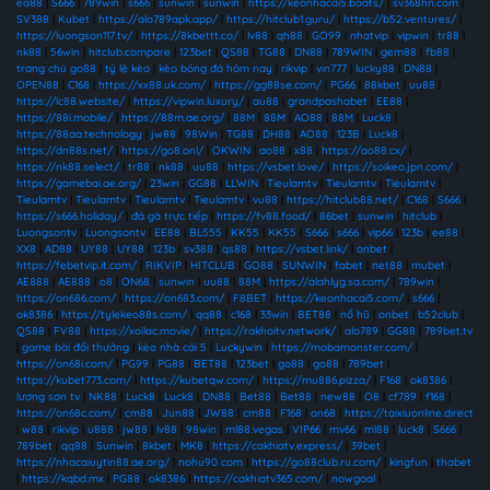
ea88
|
S666
|
789win
|
s666
|
sunwin
|
sunwin
|
https://keonhacai5.boats/
|
sv368hn.com
|
SV388
|
Kubet
|
https://alo789apk.app/
|
https://hitclub1.guru/
|
https://b52.ventures/
|
https://luongson117.tv/
|
https://8kbettt.co/
|
lv88
|
qh88
|
GO99
|
nhatvip
|
vipwin
|
tr88
|
nk88
|
56win
|
hitclub.compare
|
123bet
|
QS88
|
TG88
|
DN88
|
789WIN
|
gem88
|
fb88
|
trang chủ go88
|
tỷ lệ kèo
|
kèo bóng đá hôm nay
|
rikvip
|
vin777
|
lucky88
|
DN88
|
OPEN88
|
C168
|
https://xx88.uk.com/
|
https://gg88se.com/
|
PG66
|
88kbet
|
uu88
|
https://lc88.website/
|
https://vipwin.luxury/
|
au88
|
grandpashabet
|
EE88
|
https://88i.mobile/
|
https://88m.ae.org/
|
88M
|
88M
|
AO88
|
88M
|
Luck8
|
https://88aa.technology
|
jw88
|
98Win
|
TG88
|
DH88
|
AO88
|
123B
|
Luck8
|
https://dn88s.net/
|
https://go8.onl/
|
OKWIN
|
ao88
|
x88
|
https://ao88.cx/
|
https://nk88.select/
|
tr88
|
nk88
|
uu88
|
https://vsbet.love/
|
https://soikeo.jpn.com/
|
https://gamebai.ae.org/
|
23win
|
GG88
|
LLWIN
|
Tieulamtv
|
Tieulamtv
|
Tieulamtv
|
Tieulamtv
|
Tieulamtv
|
Tieulamtv
|
Tieulamtv
|
vu88
|
https://hitclub88.net/
|
C168
|
S666
|
https://s666.holiday/
|
đá gà trực tiếp
|
https://fv88.food/
|
86bet
|
sunwin
|
hitclub
|
Luongsontv
|
Luongsontv
|
EE88
|
BL555
|
KK55
|
KK55
|
S666
|
s666
|
vip66
|
123b
|
ee88
|
XX8
|
AD88
|
UY88
|
UY88
|
123b
|
sv388
|
qs88
|
https://vsbet.link/
|
onbet
|
https://febetvip.it.com/
|
RIKVIP
|
HITCLUB
|
GO88
|
SUNWIN
|
fabet
|
net88
|
mubet
|
AE888
|
AE888
|
o8
|
ON68
|
sunwin
|
uu88
|
88M
|
https://alahlyg.sa.com/
|
789win
|
https://on686.com/
|
https://on683.com/
|
F8BET
|
https://keonhacai5.com/
|
s666
|
ok8386
|
https://tylekeo88s.com/
|
qq88
|
c168
|
33win
|
BET88
|
nổ hũ
|
onbet
|
b52club
|
QS88
|
FV88
|
https://xoilac.movie/
|
https://rakhoitv.network/
|
alo789
|
GG88
|
789bet.tv
|
game bài đổi thưởng
|
kèo nhà cái 5
|
Luckywin
|
https://mobamonster.com/
|
https://on68i.com/
|
PG99
|
PG88
|
BET88
|
123bet
|
go88
|
go88
|
789bet
|
https://kubet773.com/
|
https://kubetqw.com/
|
https://mu886.pizza/
|
F168
|
ok8386
|
lương sơn tv
|
NK88
|
Luck8
|
Luck8
|
DN88
|
Bet88
|
Bet88
|
new88
|
O8
|
cf789
|
f168
|
https://on68c.com/
|
cm88
|
Jun88
|
JW88
|
cm88
|
F168
|
on68
|
https://taixiuonline.direct
|
w88
|
rikvip
|
u888
|
jw88
|
lv88
|
98win
|
ml88.vegas
|
VIP66
|
mv66
|
ml88
|
luck8
|
S666
|
789bet
|
qq88
|
Sunwin
|
8kbet
|
MK8
|
https://cakhiatv.express/
|
39bet
|
https://nhacaiuytin88.ae.org/
|
nohu90 com
|
https://go88club.ru.com/
|
kingfun
|
thabet
|
https://kqbd.mx
|
PG88
|
ok8386
|
https://cakhiatv365.com/
|
nowgoal
|