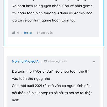
ko phát hiện ra nguyên nhân. Còn về phía game
thì hoàn toàn bình thường. Admin và Admin Boo
đã tải về confirm game hoàn toàn tốt.
0
Trả lời
5 năm trước
NormalProjectA
Kiểm duyệt viên
Đã tuân thủ FAQs chưa? nếu chưa tuân thủ thì
vào tuân thủ ngay nhé
Còn thời buổi 2021 rồi mà vẫn có người tỉnh đến
nỗi tháo cả pin laptop ra rồi sài ta nói nó tài thật
haiz