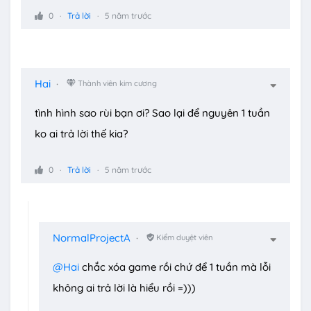
0
Trả lời
5 năm trước
Hai
Thành viên kim cương
tình hình sao rùi bạn ơi? Sao lại để nguyên 1 tuần
ko ai trả lời thế kia?
0
Trả lời
5 năm trước
NormalProjectA
Kiểm duyệt viên
@Hai
chắc xóa game rồi chứ để 1 tuần mà lỗi
không ai trả lời là hiểu rồi =)))