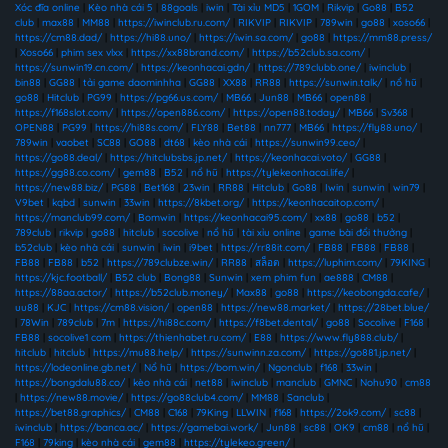
Xóc đĩa online
|
Kèo nhà cái 5
|
88goals
|
iwin
|
Tài xỉu MD5
|
1GOM
|
Rikvip
|
Go88
|
B52
club
|
max88
|
MM88
|
https://iwinclub.ru.com/
|
RIKVIP
|
RIKVIP
|
789win
|
go88
|
xoso66
|
https://cm88.dad/
|
https://hi88.uno/
|
https://iwin.sa.com/
|
go88
|
https://mm88.press/
|
Xoso66
|
phim sex vlxx
|
https://xx88brand.com/
|
https://b52club.sa.com/
|
https://sunwin19.cn.com/
|
https://keonhacai.gdn/
|
https://789clubb.one/
|
iwinclub
|
bin88
|
GG88
|
tải game daominhha
|
GG88
|
XX88
|
RR88
|
https://sunwin.talk/
|
nổ hũ
|
go88
|
Hitclub
|
PG99
|
https://pg66.us.com/
|
MB66
|
Jun88
|
MB66
|
open88
|
https://f168slot.com/
|
https://open886.com/
|
https://open88.today/
|
MB66
|
Sv368
|
OPEN88
|
PG99
|
https://hi88s.com/
|
FLY88
|
Bet88
|
nn777
|
MB66
|
https://fly88.uno/
|
789win
|
vaobet
|
SC88
|
GO88
|
dt68
|
kèo nhà cái
|
https://sunwin99.ceo/
|
https://go88.deal/
|
https://hitclubsbs.jp.net/
|
https://keonhacai.voto/
|
GG88
|
https://gg88.co.com/
|
gem88
|
B52
|
nổ hũ
|
https://tylekeonhacai.life/
|
https://new88.biz/
|
PG88
|
Bet168
|
23win
|
RR88
|
Hitclub
|
Go88
|
Iwin
|
sunwin
|
win79
|
V9bet
|
kqbd
|
sunwin
|
33win
|
https://8kbet.org/
|
https://keonhacaitop.com/
|
https://manclub99.com/
|
Bomwin
|
https://keonhacai95.com/
|
xx88
|
go88
|
b52
|
789club
|
rikvip
|
go88
|
hitclub
|
socolive
|
nổ hũ
|
tài xỉu online
|
game bài đổi thưởng
|
b52club
|
kèo nhà cái
|
sunwin
|
iwin
|
i9bet
|
https://rr88it.com/
|
FB88
|
FB88
|
FB88
|
FB88
|
FB88
|
b52
|
https://789clubze.win/
|
RR88
|
สล็อต
|
https://luphim.com/
|
79KING
|
https://kjc.football/
|
B52 club
|
Bong88
|
Sunwin
|
xem phim fun
|
ae888
|
CM88
|
https://88aa.actor/
|
https://b52club.money/
|
Max88
|
go88
|
https://keobongda.cafe/
|
uu88
|
KJC
|
https://cm88.vision/
|
open88
|
https://new88.market/
|
https://28bet.blue/
|
78Win
|
789club
|
7m
|
https://hi88c.com/
|
https://f8bet.dental/
|
go88
|
Socolive
|
F168
|
FB88
|
socolive1 com
|
https://thienhabet.ru.com/
|
E88
|
https://www.fly888.club/
|
hitclub
|
hitclub
|
https://mu88.help/
|
https://sunwinn.za.com/
|
https://go881.jp.net/
|
https://lodeonline.gb.net/
|
Nổ hũ
|
https://bom.win/
|
Ngonclub
|
f168
|
33win
|
https://bongdalu88.co/
|
kèo nhà cái
|
net88
|
iwinclub
|
manclub
|
GMNC
|
Nohu90
|
cm88
|
https://new88.movie/
|
https://go88club4.com/
|
MM88
|
Sanclub
|
https://bet88.graphics/
|
CM88
|
C168
|
79King
|
LLWIN
|
f168
|
https://2ok9.com/
|
sc88
|
iwinclub
|
https://banca.ac/
|
https://gamebai.work/
|
Jun88
|
sc88
|
OK9
|
cm88
|
nổ hũ
|
F168
|
79king
|
kèo nhà cái
|
gem88
|
https://tylekeo.green/
|