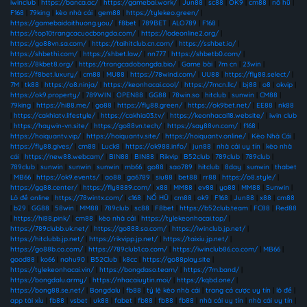
iwinclub
|
https://banca.ac/
|
https://gamebai.work/
|
Jun88
|
sc88
|
OK9
|
cm88
|
nổ hũ
|
F168
|
79king
|
kèo nhà cái
|
gem88
|
https://tylekeo.green/
|
https://gamebaidoithuong.you/
|
f8bet
|
789BET
|
ALO789
|
F168
|
https://top10trangcacuocbongda.com/
|
https://lodeonline2.org/
|
https://go88vn.sa.com/
|
https://taihitclub.cn.com/
|
https://sshbet.io/
|
https://shbethi.com/
|
https://shbet.law/
|
nn777
|
https://shbetb0.com/
|
https://8kbet8.org/
|
https://trangcadobongda.bio/
|
Game bài
|
7m cn
|
23win
|
https://f8bet.luxury/
|
cm88
|
MU88
|
https://78wind.com/
|
UU88
|
https://fly88.select/
|
7M
|
tk88
|
https://o8.ninja/
|
https://keonhacai.cool/
|
https://7mcn.llc/
|
bj88
|
o8
|
okvip
|
https://ok9.property/
|
789WIN
|
OPEN88
|
GG88
|
78win.so
|
hitclub
|
sunwin
|
CM88
|
79king
|
https://hi88.me/
|
go88
|
https://fly88.green/
|
https://ok9bet.net/
|
EE88
|
nk88
|
https://cakhiatv.lifestyle/
|
https://cakhia03.tv/
|
https://keonhacai18.website/
|
iwin club
|
https://haywin-vn.site/
|
https://go88vn.tech/
|
https://say88vn.com/
|
f168
|
https://hoiquantv.vip/
|
https://hoiquantv.site/
|
https://hoiquantv.online/
|
Kèo Nhà Cái
|
https://fly88.gives/
|
cm88
|
Luck8
|
https://ok988.info/
|
jun88
|
nhà cái uy tín
|
kèo nhà
cái
|
https://new88.webcam/
|
BIN88
|
BIN88
|
Rikvip
|
B52club
|
789club
|
789club
|
789club
|
sunwin
|
sunwin
|
sunwin
|
mb66
|
go88
|
sao789
|
hitclub
|
8day
|
sunwin
|
thabet
|
MB66
|
https://ok9.events/
|
ao88
|
ga6789
|
siu88
|
bet88
|
rr88
|
https://o8.style/
|
https://gg88.center/
|
https://fly8889.com/
|
x88
|
MM88
|
ev88
|
yo88
|
MM88
|
Sunwin
|
Lô đề online
|
https://78wintx.com/
|
c168
|
NỔ HŨ
|
cm88
|
ok9
|
F168
|
Jun88
|
x88
|
cm88
|
b29
|
GG88
|
58win
|
MM88
|
789club
|
sc88
|
F8bet
|
https://b52club.team
|
FC88
|
Red88
|
https://hi88.pink/
|
cm88
|
kèo nhà cái
|
https://tylekeonhacai.top/
|
https://789clubb.uk.net/
|
https://go888.sa.com/
|
https://iwinclub.jp.net/
|
https://hitclubb.jp.net/
|
https://rikvipp.jp.net/
|
https://taixiu.jp.net/
|
https://go88b.co.com/
|
https://789club1.co.com/
|
https://iwinclub86.co.com/
|
MB66
|
good88
|
ko66
|
nohu90
|
B52Club
|
k8cc
|
https://go88play.site
|
https://tylekeonhacai.vin/
|
https://bongdaso.team/
|
https://7m.band/
|
https://bongdalu.army/
|
https://nhacaiuytin.moi/
|
https://kqbd.one/
|
https://bong88.se.net/
|
Bongdalu
|
fb88
|
tỷ lệ kèo nhà cái
|
trang cá cược uy tín
|
lô đề
|
app tài xỉu
|
fb88
|
vsbet
|
uk88
|
fabet
|
fb88
|
fb88
|
fb88
|
nhà cái uy tín
|
nhà cái uy tín
|