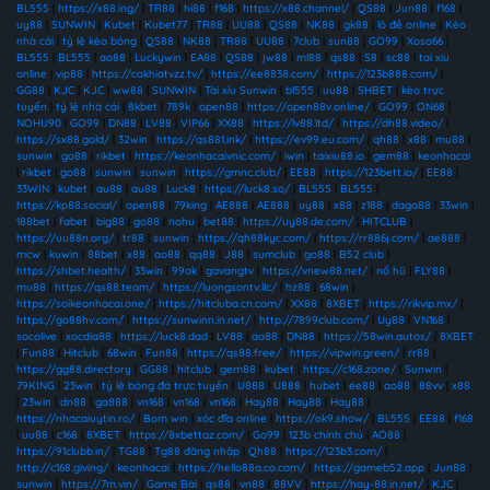
BL555
|
https://x88.ing/
|
TR88
|
hi88
|
f168
|
https://x88.channel/
|
QS88
|
Jun88
|
f168
|
uy88
|
SUNWIN
|
Kubet
|
Kubet77
|
TR88
|
UU88
|
QS88
|
NK88
|
gk88
|
lô đề online
|
Kèo
nhà cái
|
tỷ lệ kèo bóng
|
QS88
|
NK88
|
TR88
|
UU88
|
7club
|
sun88
|
GO99
|
Xoso66
|
BL555
|
BL555
|
ao88
|
Luckywin
|
EA88
|
QS88
|
jw88
|
ml88
|
qs88
|
S8
|
sc88
|
tai xiu
online
|
vip88
|
https://cakhiatvzz.tv/
|
https://ee8838.com/
|
https://123b888.com/
|
GG88
|
KJC
|
KJC
|
ww88
|
SUNWIN
|
Tài xỉu Sunwin
|
bl555
|
uu88
|
SHBET
|
kèo trực
tuyến
|
tỷ lệ nhà cái
|
8kbet
|
789k
|
open88
|
https://open88v.online/
|
GO99
|
ON68
|
NOHU90
|
GO99
|
DN88
|
LV88
|
VIP66
|
XX88
|
https://lv88.ltd/
|
https://dh88.video/
|
https://sx88.gold/
|
32win
|
https://qs881.ink/
|
https://ev99.eu.com/
|
qh88
|
x88
|
mu88
|
sunwin
|
go88
|
rikbet
|
https://keonhacaivnic.com/
|
iwin
|
taixiu88.io
|
gem88
|
keonhacai
|
rikbet
|
go88
|
sunwin
|
sunwin
|
https://gmnc.club/
|
EE88
|
https://123bett.io/
|
EE88
|
33WIN
|
kubet
|
au88
|
au88
|
Luck8
|
https://luck8.so/
|
BL555
|
BL555
|
https://kp88.social/
|
open88
|
79king
|
AE888
|
AE888
|
uy88
|
x88
|
z188
|
daga88
|
33win
|
188bet
|
fabet
|
big88
|
go88
|
nohu
|
bet88
|
https://uy88.de.com/
|
HITCLUB
|
https://uu88n.org/
|
tr88
|
sunwin
|
https://qh88kyc.com/
|
https://rr886j.com/
|
ae888
|
mcw
|
kuwin
|
88bet
|
x88
|
ao88
|
qq88
|
J88
|
sumclub
|
go88
|
B52 club
|
https://shbet.health/
|
33win
|
99ok
|
gavangtv
|
https://vnew88.net/
|
nổ hũ
|
FLY88
|
mu88
|
https://qs88.team/
|
https://luongsontv.llc/
|
hz88
|
68win
|
https://soikeonhacai.one/
|
https://hitcluba.cn.com/
|
XX88
|
8XBET
|
https://rikvip.mx/
|
https://go88hv.com/
|
https://sunwinn.in.net/
|
http://7899club.com/
|
Uy88
|
VN168
|
socolive
|
xocdia88
|
https://luck8.dad
|
LV88
|
ao88
|
DN88
|
https://58win.autos/
|
8XBET
|
Fun88
|
Hitclub
|
68win
|
Fun88
|
https://qs88.free/
|
https://vipwin.green/
|
rr88
|
https://gg88.directory
|
GG88
|
hitclub
|
gem88
|
kubet
|
https://c168.zone/
|
Sunwin
|
79KING
|
23win
|
tỷ lệ bóng đá trực tuyến
|
U888
|
U888
|
hubet
|
ee88
|
ao88
|
88vv
|
x88
|
23win
|
dn88
|
ga888
|
vn168
|
vn168
|
vn168
|
Hay88
|
Hay88
|
Hay88
|
https://nhacaiuytin.ro/
|
Bom win
|
xóc đĩa online
|
https://ok9.show/
|
BL555
|
EE88
|
f168
|
uu88
|
c168
|
8XBET
|
https://8xbettaz.com/
|
Go99
|
123b chính chủ
|
AO88
|
https://91clubb.in/
|
TG88
|
Tg88 đăng nhập
|
Qh88
|
https://123b3.com/
|
http://c168.giving/
|
keonhacai
|
https://hello88a.co.com/
|
https://gameb52.app
|
Jun88
|
sunwin
|
https://7m.vin/
|
Game Bài
|
qs88
|
vn88
|
88VV
|
https://hay-88.in.net/
|
KJC
|