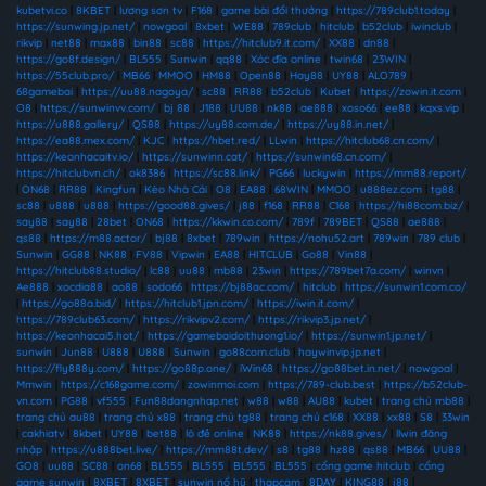
kubetvi.co
|
8KBET
|
lương sơn tv
|
F168
|
game bài đổi thưởng
|
https://789club1.today
|
https://sunwing.jp.net/
|
nowgoal
|
8xbet
|
WE88
|
789club
|
hitclub
|
b52club
|
iwinclub
|
rikvip
|
net88
|
max88
|
bin88
|
sc88
|
https://hitclub9.it.com/
|
XX88
|
dn88
|
https://go8f.design/
|
BL555
|
Sunwin
|
qq88
|
Xóc đĩa online
|
twin68
|
23WIN
|
https://55club.pro/
|
MB66
|
MMOO
|
HM88
|
Open88
|
Hay88
|
UY88
|
ALO789
|
68gamebai
|
https://uu88.nagoya/
|
sc88
|
RR88
|
b52club
|
Kubet
|
https://zowin.it.com
|
O8
|
https://sunwinvv.com/
|
bj 88
|
J188
|
UU88
|
nk88
|
ae888
|
xoso66
|
ee88
|
kqxs.vip
|
https://u888.gallery/
|
QS88
|
https://uy88.com.de/
|
https://uy88.in.net/
|
https://ea88.mex.com/
|
KJC
|
https://hbet.red/
|
LLwin
|
https://hitclub68.cn.com/
|
https://keonhacaitv.io/
|
https://sunwinn.cat/
|
https://sunwin68.cn.com/
|
https://hitclubvn.ch/
|
ok8386
|
https://sc88.link/
|
PG66
|
luckywin
|
https://mm88.report/
|
ON68
|
RR88
|
Kingfun
|
Kèo Nhà Cái
|
O8
|
EA88
|
68WIN
|
MMOO
|
u888ez.com
|
tg88
|
sc88
|
u888
|
u888
|
https://good88.gives/
|
j88
|
f168
|
RR88
|
C168
|
https://hi88com.biz/
|
say88
|
say88
|
28bet
|
ON68
|
https://kkwin.co.com/
|
789f
|
789BET
|
QS88
|
ae888
|
qs88
|
https://m88.actor/
|
bj88
|
8xbet
|
789win
|
https://nohu52.art
|
789win
|
789 club
|
Sunwin
|
GG88
|
NK88
|
FV88
|
Vipwin
|
EA88
|
HITCLUB
|
Go88
|
Vin88
|
https://hitclub88.studio/
|
lc88
|
uu88
|
mb88
|
23win
|
https://789bet7a.com/
|
winvn
|
Ae888
|
xocdia88
|
ao88
|
sodo66
|
https://bj88ac.com/
|
hitclub
|
https://sunwin1.com.co/
|
https://go88a.bid/
|
https://hitclub1.jpn.com/
|
https://iwin.it.com/
|
https://789club63.com/
|
https://rikvipv2.com/
|
https://rikvip3.jp.net/
|
https://keonhacai5.hot/
|
https://gamebaidoithuong1.io/
|
https://sunwin1.jp.net/
|
sunwin
|
Jun88
|
U888
|
U888
|
Sunwin
|
go88com.club
|
haywinvip.jp.net
|
https://fly888y.com/
|
https://go88p.one/
|
iWin68
|
https://go88bet.in.net/
|
nowgoal
|
Mmwin
|
https://c168game.com/
|
zowinmoi.com
|
https://789-club.best
|
https://b52club-
vn.com
|
PG88
|
vf555
|
Fun88dangnhap.net
|
w88
|
w88
|
AU88
|
kubet
|
trang chủ mb88
|
trang chủ au88
|
trang chủ x88
|
trang chủ tg88
|
trang chủ c168
|
XX88
|
xx88
|
S8
|
33win
|
cakhiatv
|
8kbet
|
UY88
|
bet88
|
lô đề online
|
NK88
|
https://nk88.gives/
|
llwin đăng
nhập
|
https://u888bet.live/
|
https://mm88t.dev/
|
s8
|
tg88
|
hz88
|
qs88
|
MB66
|
UU88
|
GO8
|
uu88
|
SC88
|
on68
|
BL555
|
BL555
|
BL555
|
BL555
|
cổng game hitclub
|
cổng
game sunwin
|
8XBET
|
8XBET
|
sunwin nổ hũ
|
thapcam
|
8DAY
|
KING88
|
j88
|