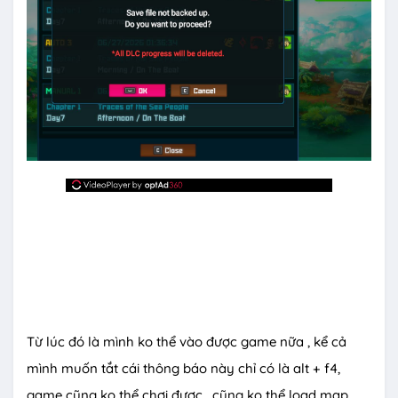
Từ lúc đó là mình ko thể vào được game nữa , kể cả
mình muốn tắt cái thông báo này chỉ có là alt + f4,
game cũng ko thể chơi được , cũng ko thể load map