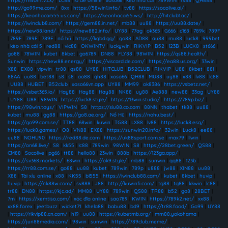
https://mitomtv.cx/
|
LC88
|
lô đề online
|
xoso66
|
kèo nhà cái
|
789WIN
|
rs88
|
QH888
|
http://go99me.com/
|
8xx
|
https://58win1.info/
|
tv88
|
https://socolive.ai/
|
https://keonhacai555.us.com/
|
https://keonhacai55.ws/
|
http://hitclub1.ac/
|
https://iwinclub8.com/
|
https://gem88.in.net/
|
mb88
|
uu88
|
https://uu88.date/
|
https://new88.land/
|
https://new882.info/
|
UY88
|
77ag
|
ok365
|
G666
|
c168
|
789k
|
789F
|
789F
|
789F
|
789F
|
nổ hũ
|
https://kqbd.gg/
|
go88
|
AD88
|
au88
|
mu88
|
luck8
|
999bet
|
kèo nhà cái 5
|
red88
|
vic88
|
OKWINTV
|
luckywin
|
RIKVIP
|
B52
|
123B
|
LUCK8
|
st666
|
go88
|
78WIN
|
kubet
|
8kbet
|
ga6789
|
DN88
|
FLY88
|
98WIN
|
https://qs88.health/
|
Sunwin
|
https://new88.energy/
|
https://viscard.de.com/
|
https://ea88.us.org/
|
33win
|
X88
|
EX88
|
vipwin
|
tr88
|
qs88
|
UY88
|
HITCLUB
|
B52CLUB
|
RIKVIP
|
U88
|
8kbet
|
88I
|
88AA
|
uu88
|
bet88
|
s8
|
s8
|
ao88
|
qh88
|
xoso66
|
QH88
|
MU88
|
uy88
|
x88
|
lv88
|
lc88
|
UU88
|
HUBET
|
B52club
|
xoso66vn.app
|
UY88
|
MM99
|
ok8386
|
https://vsbetz.net/
|
https://vsbet365.io/
|
Hay88
|
Hay88
|
Hay88
|
NK88
|
uy88
|
Ae888
|
new88
|
33ag
|
UY88
|
UY88
|
U88
|
98WIN
|
https://luck8.style/
|
https://13win.studio/
|
https://789p.biz/
|
https://98win.toys/
|
VIPWIN
|
S8
|
https://siu88.co.com
|
88NN
|
thabet
|
tk88
|
uu88
|
kubet
|
mu88
|
gg88
|
https://go8.ae.org/
|
Nổ Hũ
|
https://nohu.best/
|
https://go99.com.se/
|
TT88
|
68win
|
kuwin
|
TG88
|
LX88
|
lv88
|
https://luck8.esq/
|
https://luck8.games/
|
O8
|
VN88
|
EX88
|
https://sunwin20.info/
|
32win
|
Luck8
|
ee88
|
uu88
|
NOHU90
|
https://red88.de.com
|
https://uk88sport.com.se
|
max79
|
llwin
|
https://on68.live/
|
S8
|
kk55
|
lc88
|
789win
|
98WIN
|
S8
|
https://28bet.green/
|
QS88
|
CM88
|
Socolive
|
pg66
|
tt88
|
hello88
|
23win
|
888b
|
https://123ga.app/
|
https://sv368.markets/
|
68win
|
https://ok9.style/
|
mb88
|
sunwin
|
qq88
|
123b
|
https://rr88.com.se/
|
go88
|
uu88
|
kubet
|
789win
|
789p
|
u888
|
jw88
|
XIN88
|
uu88
|
X88
|
Tài xỉu online
|
x88
|
KK55
|
bl555
|
https://iwinclub88.cam/
|
kubet
|
8kbet
|
huvip
|
huvip
|
https://nk88w.com/
|
sv888
|
J88
|
http://kuwinfi.com/
|
tg88
|
tg88
|
kkwin
|
lc88
|
tr88
|
DN88
|
https://kjc.ad/
|
MM88
|
UY88
|
789win
|
QS88
|
TR88
|
b52
|
go8
|
28BET
|
7m
|
https://xemtiso.com/
|
xóc đĩa online
|
sao789
|
KWIN
|
https://789k2.net/
|
xx88
|
xx88.forex
|
jeetbuzz
|
wicket71
|
khela88
|
babu88
|
bd9
|
https://tr88.food/
|
Go99
|
UY88
|
https://rikvip88.cn.com/
|
h19
|
uu88
|
https://kubetmb.org/
|
mm88.yokohama
|
https://jun88media.com/
|
98win
|
sunwin
|
https://789club.meme/
|