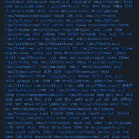
nhà cái uy tín
|
nhà cái uy tín
|
nhà cái uy tín
|
nhà cái uy tín
|
https://7mcn.voto/
|
QS88
|
cm88
|
https://qq88.media/
|
https://ok99678.com/
|
77win
|
88XX
|
Rikvip
|
V9Bet
|
SC88
|
TẢI SUN WIN
|
Da88
|
Hitclub
|
Hitclub
|
https://ok9.watch/
|
https://fly88.deal/
|
https://trangcacuocbongda.bio/
|
hitclub
|
Z188
|
AO88
|
https://sunwin.guru/
|
https://go88.baby/
|
https://hitclub.cab/
|
https://iwin.page/
|
https://b52.you/
|
https://789club-ceo.net/
|
B52
|
Gemwin
|
rikvip
|
sunwin
|
https://keonhacai55.mobile/
|
https://hi88.chat/
|
https://ok9.press/
|
https://hi88fz.com/
|
sc88
|
Jun88
|
SC88
|
https://sc88.day/
|
SC88
|
SUNWIN
|
8DAY
|
188BET
|
NOHUWIN
|
8day
|
rikvip
|
b52
|
b52
|
https://hello88.kitchen/
|
https://1gom2.co.com/
|
https://bomwin.cn.com/
|
https://go88net.com/
|
https://b52club68.com/
|
23win
|
https://rikbet1.cn.com/
|
https://8xbetlt.com/
|
m88
|
tỷ lệ kèo nhà cái
|
88I
|
https://78winni.net/
|
xoilac trực tiếp
bóng đá
|
xoso66
|
Socolive
|
8XX
|
Vip66
|
https://keonhacai.international/
|
SumClub
|
IWIN68
|
https://79king1.fun/
|
uy88
|
shbet
|
colatv trực tiếp bóng đá
|
cakhia
|
789bet
|
https://ea88.bio/
|
F168
|
https://b52club.study/
|
79king
|
https://bl555.systems/
|
https://c168.markets/
|
https://shbetk.net/
|
90phut
|
https://78win01.bet/
|
KK55
|
https://92lotterycom.us/
|
EE88
|
EE88
|
https://78wingenz.com/
|
jun88
|
https://789bets.biz/
|
MM88
|
https://gg88.guru/
|
789club
|
789club
|
rikvip
|
gmnc
|
hitclub
|
gavangtv
|
FB88
|
fb88
|
u888
|
https://u888.photo/
|
game nổ hũ
|
nohu90
|
https://u888j.net/
|
https://vnsc88.net/
|
hitclub
|
tg88
|
https://789bethp.com/
|
SHBET
|
https://fly88.co.com/
|
U888
|
c168
|
https://c168mov.com/
|
https://f168.dad/
|
uu88
|
79king
|
https://trangcadobongda.uk.net/
|
https://b52club.to
|
68gb
|
go99
|
au88
|
88xx
|
NK88
|
au88
|
tg88
|
33win
|
tt88
|
mb88
|
33win
|
u888
|
mu88
|
go8
|
x88
|
123b
|
OPEN88
|
luck8
|
OK9
|
789win
|
https://mu88bet.live/
|
sc88
|
https://mmlive.gold
|
mb88
|
789win
|
B52
|
https://hitclubx.supply/
|
https://gamebaidoithuong.la
|
ty le bong da
|
https://moviekids.org/
|
8kbet
|
SUNWIN
|
GO88
|
hitclub
|
nohu90
|
sumclub
|
NOHU90
|
33WIN
|
https://x88.green/
|
shbet
|
LLWIN
|
789win
|
go88
|
HITCLUB
|
https://qq8876.net/
|
https://789win8.casino/
|
98win
|
tg88
|
kubet
|
https://fly88.legal/
|
mb88
|
MM88
|
hitclub
|
789win
|
Tài Xỉu Online
|
GO88
|
O8
|
https://open88ss.com/
|
kuwin
|
Hay88
|
888NEW
|
789BET
|
https://keonhacai55.fund/
|
BONG88
|
xn88
|
123b
|
8kbet
|
C168
|
RR88
|
kèo nhà cái
|
https://ketquabongda.com.mx/
|
Lc88
|
33win
|
vn88
|