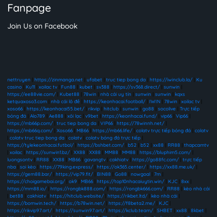
Fanpage
Join Us on Facebook
nettruyen
|
https://zinmanga.net
|
ufabet
|
truc tiep bong da
|
https://iwinclub.la/
|
Ku
casino
|
Ku11
|
xoilac tv
|
Fun88
|
kubet
|
sv388
|
https://sv368.direct/
|
sunwin
|
https://ee88vie.com/
|
Kubet88
|
78win
|
nhà cái uy tín
|
sunwin
|
sunwin
|
kqxs
ketquaxoso3.com
|
nhà cái lô đề
|
https://keonhacai.football/
|
IWIN
|
78win
|
xoilac tv
|
xoso66
|
https://keonhacai55.bet/
|
rikvip
|
hitclub
|
sunwin
|
go88
|
socolive
|
Trực tiếp
bóng đá
|
Alo789
|
Ae888
|
xôi lạc
|
v9bet
|
https://keonhacai.fund/
|
vip66
|
Vip66
|
https://mb66p.com/
|
truc tiep bong da
|
VIP66
|
https://78winnh.net/
|
https://mb66q.com/
|
Xoso66
|
MB66
|
https://mb66.life/
|
colatv trực tiếp bóng đá
|
colatv
|
colatv truc tiep bong da
|
colatv
|
colatv bóng đá trực tiếp
|
https://tylekeonhacai.futbol/
|
https://bshbet.com/
|
b52
|
b52
|
xx88
|
RR88
|
thapcamtv
|
xoilac
|
https://sunwin1.bz/
|
XX88
|
XX88
|
MM88
|
MM88
|
https://bluphim5.com/
|
luongsontv
|
RR88
|
XX88
|
MB66
|
gavangtv
|
cakhiatv
|
https://go88fc.com/
|
trực tiếp
nba
|
soi kèo
|
https://79king.express/
|
https://ok365.center/
|
https://xx88.me.uk/
|
https://gem88.bar/
|
https://vip79.fit/
|
BIN88
|
Go88
|
nowgoal
|
7m
|
https://choigamebai.org/
|
ok9
|
MB66
|
https://top10nhacaiuytin.win/
|
KJC
|
8xx
|
https://mm88.io/
|
https://rongbk888.com/
|
https://rongbk666.com/
|
RR88
|
kèo nhà cái
|
bet88
|
cakhiatv
|
https://hitclub.website/
|
https://rikbet.ltd/
|
kèo nhà cái
|
https://bomwin.tech/
|
https://b78win.net/
|
https://f8beta2.me/
|
KJC
|
https://rikvip97.art/
|
https://sunwin97.art/
|
https://kclub.team/
|
SHBET
|
xx88
|
8kbet
|