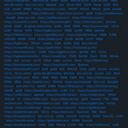
https://rr88.se.net/
|
kèo nhà cái
|
RR88
|
78win
|
nha cai uy tin
|
ty le ca cuoc
|
7mcn
|
Xóc đĩa online
|
Kèo nhà cái 5
|
88goals
|
iwin
|
Tài xỉu MD5
|
1GOM
|
Rikvip
|
Go88
|
B52
club
|
max88
|
MM88
|
https://iwinclub.ru.com/
|
RIKVIP
|
RIKVIP
|
789win
|
go88
|
xoso66
|
https://cm88.dad/
|
https://hi88.uno/
|
https://iwin.sa.com/
|
go88
|
https://mm88.press/
|
Xoso66
|
phim sex vlxx
|
https://xx88brand.com/
|
https://b52club.sa.com/
|
https://sunwin19.cn.com/
|
https://keonhacai.gdn/
|
https://789clubb.one/
|
iwinclub
|
bin88
|
GG88
|
tải game daominhha
|
GG88
|
XX88
|
RR88
|
https://sunwin.talk/
|
nổ hũ
|
go88
|
Hitclub
|
PG99
|
https://pg66.us.com/
|
MB66
|
Jun88
|
MB66
|
open88
|
https://f168slot.com/
|
https://open886.com/
|
https://open88.today/
|
MB66
|
Sv368
|
OPEN88
|
MM88
|
PG99
|
https://hi88s.com/
|
FLY88
|
Bet88
|
nn777
|
MB66
|
https://fly88.uno/
|
789win
|
vaobet
|
SC88
|
GO88
|
dt68
|
kèo nhà cái
|
https://sunwin99.ceo/
|
https://go88.deal/
|
https://hitclubsbs.jp.net/
|
https://keonhacai.voto/
|
GG88
|
https://gg88.co.com/
|
gem88
|
B52
|
nổ hũ
|
https://tylekeonhacai.life/
|
https://new88.biz/
|
PG88
|
Bet168
|
23win
|
RR88
|
Hitclub
|
Go88
|
Iwin
|
sunwin
|
win79
|
V9bet
|
kqbd
|
sunwin
|
33win
|
https://8kbet.org/
|
https://keonhacaitop.com/
|
https://manclub99.com/
|
Bomwin
|
https://keonhacai95.com/
|
xx88
|
go88
|
b52
|
789club
|
rikvip
|
go88
|
hitclub
|
socolive
|
nổ hũ
|
tài xỉu online
|
game bài đổi thưởng
|
b52club
|
kèo nhà cái
|
sunwin
|
iwin
|
i9bet
|
https://rr88it.com/
|
FB88
|
FB88
|
FB88
|
FB88
|
FB88
|
b52
|
https://789clubze.win/
|
RR88
|
สล็อต
|
https://luphim.com/
|
79KING
|
https://kjc.football/
|
B52 club
|
Bong88
|
Sunwin
|
xem phim fun
|
ae888
|
CM88
|
https://88aa.actor/
|
https://b52club.money/
|
Max88
|
go88
|
https://keobongda.cafe/
|
uu88
|
KJC
|
https://luongsontv23.com/
|
https://cm88.vision/
|
open88
|
https://new88.market/
|
https://28bet.blue/
|
78Win
|
789club
|
7m
|
https://hi88c.com/
|
https://f8bet.dental/
|
go88
|
Socolive
|
F168
|
FB88
|
socolive1 com
|
https://thienhabet.ru.com/
|
E88
|
https://www.fly888.club/
|
hitclub
|
hitclub
|
https://mu88.help/
|
https://sunwinn.za.com/
|
https://go881.jp.net/
|
https://lodeonline.gb.net/
|
Nổ hũ
|
https://bom.win/
|
Ngonclub
|
f168
|
33win
|
https://bongdalu88.co/
|
kèo nhà cái
|
net88
|
iwinclub
|
manclub
|
GMNC
|
Nohu90
|
cm88
|
https://new88.movie/
|
https://go88club4.com/
|
MM88
|
Sanclub
|
https://bet88.graphics/
|
CM88
|
C168
|
79King
|
LLWIN
|
f168
|
https://2ok9.com/
|
sc88
|