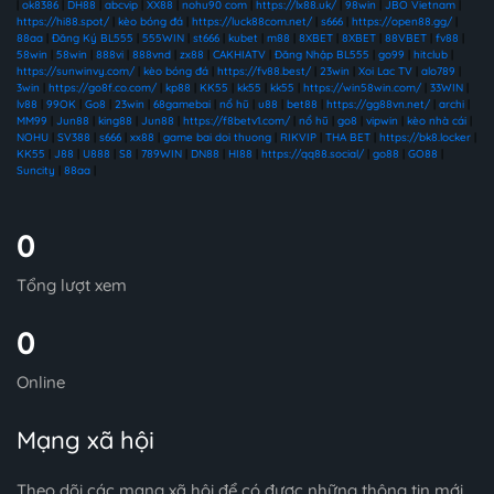
|
ok8386
|
DH88
|
abcvip
|
XX88
|
nohu90 com
|
https://lx88.uk/
|
98win
|
JBO Vietnam
|
https://hi88.spot/
|
kèo bóng đá
|
https://luck88com.net/
|
s666
|
https://open88.gg/
|
88aa
|
Đăng Ký BL555
|
555WIN
|
st666
|
kubet
|
m88
|
8XBET
|
8XBET
|
88VBET
|
fv88
|
58win
|
58win
|
888vi
|
888vnd
|
zx88
|
CAKHIATV
|
Đăng Nhập BL555
|
go99
|
hitclub
|
https://sunwinvy.com/
|
kèo bóng đá
|
https://fv88.best/
|
23win
|
Xoi Lac TV
|
alo789
|
3win
|
https://go8f.co.com/
|
kp88
|
KK55
|
kk55
|
kk55
|
https://win58win.com/
|
33WIN
|
lv88
|
99OK
|
Go8
|
23win
|
68gamebai
|
nổ hũ
|
u88
|
bet88
|
https://gg88vn.net/
|
archi
|
MM99
|
Jun88
|
king88
|
Jun88
|
https://f8betv1.com/
|
nổ hũ
|
go8
|
vipwin
|
kèo nhà cái
|
NOHU
|
SV388
|
s666
|
xx88
|
game bai doi thuong
|
RIKVIP
|
THA BET
|
https://bk8.locker
|
KK55
|
J88
|
U888
|
S8
|
789WIN
|
DN88
|
HI88
|
https://qq88.social/
|
go88
|
GO88
|
Suncity
|
88aa
|
0
Tổng lượt xem
0
Online
Mạng xã hội
Theo dõi các mạng xã hội để có được những thông tin mới