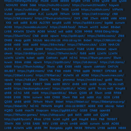
https://tatarayume.org/
|
mu88
|
uu88
|
ae888
|
king88
|
UY88
|
LV88
|
QS88
|
x88
|
QS88
|
NOHU90
|
XN88
|
S666
|
https://nohu90-s.com/
|
https://sunwin20.health/
|
haywin
|
UU88
|
https://uu88.dog/
|
8xbet
|
TK88
|
TK88
|
Luck8
|
https://uu88sh.com/
|
VIPWIN
|
Kubet
|
good88
|
8kbet
|
KJC
|
Lucky88
|
789win
|
GK88
|
https://ok9.training/
|
c168
|
https://c168.stream/
|
https://78win.productions/
|
OK9
|
c168
|
23win
|
mb88
|
s666
|
AD88
|
XX8
|
xx8
|
ad88
|
BJ88
|
ALO789
|
king88
|
uu88
|
https://qs888.it.com/
|
bgd66
|
sunwin
|
AO88
|
https://xoso66a.uk.com/
|
https://nk88.food/
|
789win
|
win55
|
kubet
|
88vbet
|
LV88
|
KKWIN
|
32WIN
|
AO88
|
WinAZ
|
xx8
|
ad88
|
SC88
|
MM88
|
RR88 Đăng Nhập
|
https://33winf.fun/
|
C168
|
dn88
|
vipwin
|
http://qs88.spot/
|
https://lx886.casino/
|
Z188
|
DN88
|
rikvip
|
go88
|
hitclub
|
kèo nhà cái
|
nhà cái uy tín
|
8xbet
|
https://c168com.vip/
|
dn88
|
nk88
|
tt88
|
ao88
|
https://88vv.help/
|
https://789winn.click/
|
LC88
|
NHÀ CÁI
BL555
|
KJC
|
xoso66
|
QH88
|
https://kuwinss.com/
|
TG88
|
UU88
|
88kbet
|
vipwin
|
okwin
|
https://dn88tips.com/
|
https://789winn.tech/
|
fb88
|
xx88
|
LLWIN
|
LLWIN
|
LLWIN
|
LLWIN
|
kubet
|
qq88
|
Cakhiatv
|
uy88
|
nổ hũ
|
https://78win.jpn.com/
|
33win
|
kuwin
|
88AA
|
st666
|
vipwin
|
https://zqs88.com/
|
https://o8.dance/
|
https://o8.claims/
|
U888
|
https://78win.holiday/
|
78win
|
c168
|
EX88
|
nk88
|
vipwin
|
cakhiatv
|
OKFUN
|
88JBET
|
https://tg88.miami/
|
VN6
|
F168
|
mb88
|
TP88
|
qq88
|
789BET
|
OPEN88
|
s8
|
https://28bet.it.com/
|
https://789bet.ac/
|
KUWIN
|
s8
|
AO88
|
https://kuwin.mex.com/
|
vipwin
|
https://lv88.ph/
|
33WIN
|
79KING
|
phimmoi
|
https://mm88.tax/
|
go88
|
98win
|
XX88
|
XX88
|
ON68
|
F8BET
|
S666
|
ee88
|
88VV
|
dn88
|
lv88
|
ao88
|
luck8
|
Tài xỉu md5
|
ee88
|
https://keobongda.uk.net/
|
https://qs88.sh/
|
NOHU
|
go99
|
Tài xỉu md5
|
King88
|
qh88
|
nổ hũ
|
lv88
|
nk88
|
https://open88.io/
|
98win
|
QS88
|
s8
|
33win
|
on68
|
RR88
|
XX88
|
EX88
|
789K
|
sunwin
|
lv88
|
CM88
|
33win
|
f168
|
xx8
|
ad88
|
rtzz
|
GO8
|
LV88
|
QS88
|
qh88
|
qh88
|
789win
|
98win
|
8kbet
|
https://8kbet.cz/
|
https://8kbetgroup.org/
|
https://8kbet.fit/
|
Nổ Hũ
|
789WIN
|
king88
|
nhà cái 8KBET
|
AD88
|
XX8
|
abcvip
|
febet
|
KQBD
|
Go88
|
max79
|
thapcam
|
https://gg888.info/
|
GG88
|
ON68
|
open88
|
https://789winn.games/
|
https://s8top.win/
|
go8
|
kk55
|
ad88
|
xx8
|
QQ88
|
http://qq887p.com/
|
88aa
|
UY88
|
luck8
|
uy88
|
go8
|
Hay88
|
88m
|
f168
|
789BET
|
33WIN
|
X88
|
UY88
|
EA88
|
188V
|
LV88
|
69VN
|
cm88
|
ok365
|
sunwin
|
luck8
|
AO88
|
LV88
|
KUWIN
|
w88
|
qh88
|
7M
|
Bongdalu
|
pg88
|
NK88
|
789WIN
|
UY88
|
ae888
|
HB88