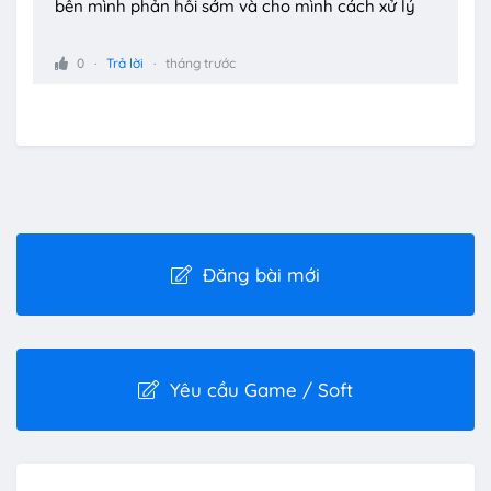
bên mình phản hồi sớm và cho mình cách xử lý
0
Trả lời
tháng trước
Đăng bài mới
Yêu cầu Game / Soft