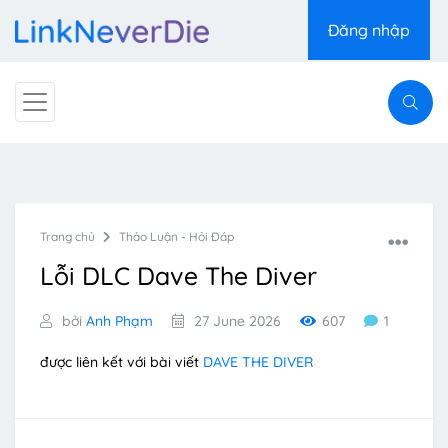
Đăng nhập
Trang chủ
Thảo Luận - Hỏi Đáp
Lỗi DLC Dave The Diver
bởi
Anh Phạm
27 June 2026
607
1
được liên kết với bài viết
DAVE THE DIVER