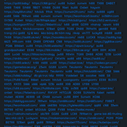
https://qs88.baby/
|
https://c168.guru/
|
uu88
|
hubet
|
sunwin
|
hi88
|
TX88
|
DABET
|
DA88
|
TA88
|
SIN88
|
11BET
|
VIN88
|
DU88
|
9bet
|
bu88
|
Oxbet
|
haywin
|
https://say88vn.site/
|
hitclub
|
99ok
|
https://sunwin29.com/
|
nohu
|
az888
|
ug88
|
ea88
|
S666
|
789win
|
s666
|
sunwin
|
sunwin
|
https://keonhacai5.boats/
|
sv368hn.com
|
SV388
|
Kubet
|
https://alo789apk.app/
|
https://hitclub1.guru/
|
https://b52.ventures/
|
https://luongson117.tv/
|
https://8kbettt.co/
|
lv88
|
qh88
|
GO99
|
nhatvip
|
vipwin
|
tr88
|
nk88
|
56win
|
hitclub.compare
|
123bet
|
QS88
|
TG88
|
DN88
|
789WIN
|
gem88
|
fb88
|
trang chủ go88
|
tỷ lệ kèo
|
kèo bóng đá hôm nay
|
rikvip
|
vin777
|
lucky88
|
mb88
|
ao88
|
TK88
|
https://ao88.uk.net/
|
https://xoso66a.co.com/
|
nk88
|
LUCK8
|
https://ao88y.top
|
6623
|
H19.com
|
tt88
|
DN88
|
OPEN88
|
C168
|
https://xx88.uk.com/
|
https://gg88se.com/
|
PG66
|
88kbet
|
uu88
|
https://lc88.website/
|
https://vipwin.luxury/
|
au88
|
grandpashabet
|
EE88
|
https://88i.mobile/
|
https://88m.ae.org/
|
88M
|
88M
|
AO88
|
88M
|
Luck8
|
https://88aa.technology
|
jw88
|
98Win
|
TG88
|
DH88
|
AO88
|
123B
|
Luck8
|
https://dn88s.net/
|
https://go8.onl/
|
OKWIN
|
ao88
|
x88
|
https://ao88.cx/
|
https://nk88.select/
|
tr88
|
nk88
|
uu88
|
https://vsbet.love/
|
https://soikeo.jpn.com/
|
https://gamebai.ae.org/
|
23win
|
GG88
|
LLWIN
|
Tieulamtv
|
Tieulamtv
|
Tieulamtv
|
Tieulamtv
|
Tieulamtv
|
Tieulamtv
|
Tieulamtv
|
vu88
|
https://hitclub88.net/
|
C168
|
S666
|
https://s666.holiday/
|
đá gà trực tiếp
|
RR99
|
Vaidebet
|
S8
|
socolive
|
tk88
|
S8
|
https://fv88.food/
|
86bet
|
sunwin
|
hitclub
|
Luongsontv
|
Luongsontv
|
EE88
|
BL555
|
KK55
|
KK55
|
S666
|
s666
|
vip66
|
123b
|
ee88
|
XX8
|
AD88
|
UY88
|
UY88
|
https://s88.za.com/
|
https://hz88site.com
|
123b
|
sv388
|
qs88
|
https://vsbet.link/
|
onbet
|
https://febetvip.it.com/
|
RIKVIP
|
HITCLUB
|
GO88
|
SUNWIN
|
fabet
|
net88
|
mubet
|
AE888
|
AE888
|
o8
|
ON68
|
sunwin
|
uu88
|
88M
|
Sunwin
|
KO66
|
https://alahlyg.sa.com/
|
789win
|
https://on686.com/
|
https://on683.com/
|
F8BET
|
https://keonhacai5.com/
|
s666
|
ok8386
|
https://tylekeo88s.com/
|
qq88
|
c168
|
33win
|
BET88
|
nổ hũ
|
onbet
|
b52club
|
QS88
|
FV88
|
https://xoilac.movie/
|
https://rakhoitv.network/
|
alo789
|
GG88
|
Go88
|
LC88
|
789bet.tv
|
game bài đổi thưởng
|
kèo nhà cái 5
|
Luckywin
|
https://mobamonster.com/
|
https://on68i.com/
|
PG99
|
PG88
|
BET88
|
123bet
|
go88
|
go88
|
789bet
|
https://kubet773.com/
|
https://kubetqw.com/
|
https://mu886.pizza/
|
F168
|
ok8386
|
LX88
|
lương sơn tv
|
SV66
|
NK88
|
Luck8
|
Luck8
|