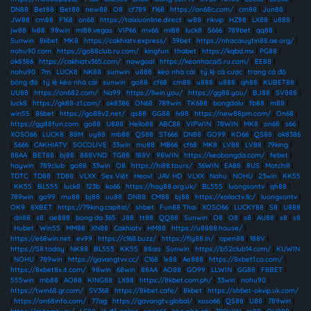
DN88
|
Bet88
|
Bet88
|
new88
|
O8
|
cf789
|
f168
|
https://on68c.com/
|
cm88
|
Jun88
|
JW88
|
cm88
|
F168
|
on68
|
https://taixiuonline.direct
|
w88
|
rikvip
|
HZ88
|
LX88
|
u888
|
jw88
|
lv88
|
98win
|
ml88.vegas
|
VIP66
|
mv66
|
ml88
|
luck8
|
S666
|
789bet
|
qq88
|
Sunwin
|
8kbet
|
MK8
|
https://cakhiatv.express/
|
39bet
|
https://nhacaiuytin88.ae.org/
|
nohu90 com
|
https://go88club.ru.com/
|
kingfun
|
thabet
|
https://kqbd.mx
|
PG88
|
ok8386
|
https://cakhiatv365.com/
|
nowgoal
|
https://keonhacai5.ru.com/
|
EE88
|
nohu90
|
7m
|
LUCK8
|
NK88
|
sunwin
|
u888
|
kèo nhà cái
|
tỷ lệ cá cược
|
trang cá độ
bóng đá
|
tỷ lệ kèo nhà cái
|
sunwin
|
go88
|
cf68
|
cm88
|
u888
|
u888
|
qh88
|
KUBET88
|
UU88
|
https://on682.com/
|
Na99
|
https://llwin.you/
|
https://gg88.you/
|
BJ88
|
SV888
|
luck8
|
https://gk88-z1.com/
|
ok8386
|
ON68
|
789win
|
TK688
|
bongdalu
|
fb88
|
m88
|
win55
|
86bet
|
https://go88v2.net/
|
qs88
|
GG88
|
lv88
|
https://new88pm.com/
|
On68
|
https://gg88fun.com
|
go88
|
U888
|
Hello88
|
ABC88
|
VIPWIN
|
78WIN
|
MK8
|
on68
|
s66
|
XOSO66
|
LUCK8
|
88M
|
uy88
|
mb88
|
QS88
|
ST666
|
DN88
|
GO99
|
KO66
|
QS88
|
ok8386
|
S666
|
CAKHIATV
|
SOCOLIVE
|
33win
|
mu88
|
MB66
|
cf68
|
MK8
|
LV88
|
LV88
|
79king
|
88AA
|
BET88
|
bj88
|
888VND
|
TG88
|
188V
|
98WIN
|
https://keobongda.com/
|
febet
|
haywin
|
789club
|
go88
|
33win
|
O8
|
https://hi88.tours/
|
36WIN
|
EA88
|
8US
|
Motchill
|
TDTC
|
TD88
|
TD88
|
VLXX
|
Sex Việt
|
Heovl
|
JAV HD
|
VLXX
|
Nohu
|
NOHU
|
23win
|
KK55
|
KK55
|
BL555
|
luck8
|
123b
|
ko66
|
https://hay88.org.uk/
|
BL555
|
luongsontv
|
qh88
|
789win
|
go99
|
mu88
|
bj88
|
uu88
|
DN88
|
CM88
|
bj88
|
https://xoilactv.llc/
|
luongsontv
|
OK9
|
8XBET
|
https://79king.capital/
|
shbet
|
Fun88 Thai
|
XOSO66
|
LUCKY88
|
S8
|
U888
|
dn88
|
s8
|
ae888
|
bong da 365
|
J88
|
tt88
|
QQ88
|
Sunwin
|
O8
|
O8
|
s8
|
AU88
|
s8
|
s8
|
Hubet
|
Win55
|
MM88
|
XN88
|
Cakhiatv
|
HM88
|
https://u8888.house/
|
https://e68win.net
|
ev99
|
https://c168.buzz/
|
https://fly88.in/
|
open88
|
188V
|
https://S8.today
|
NK88
|
BL555
|
KK55
|
88aa
|
Sunwin
|
https://b52club14.com/
|
KUWIN
|
NOHU
|
789win
|
https://gavangtvv.cc/
|
C168
|
lx88
|
Ae888
|
https://8xbet1.co.com/
|
https://8xbet8x.it.com/
|
98win
|
68win
|
88AA
|
AO88
|
GO99
|
LLWIN
|
GG88
|
F8BET
|
555win
|
mb88
|
AO88
|
KING88
|
LX88
|
https://8kbet.com.ph/
|
33win
|
nohu90
|
https://twin68.gr.com/
|
SV368
|
https://8kbet.cafe/
|
8kbet
|
https://shbet-okvip.uk.com/
|
https://on68info.com/
|
77ag
|
https://gavangtv.global/
|
xoso66
|
QS88
|
U88
|
789win
|