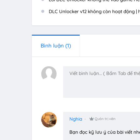
DLC Unlocker v12 không còn hoạt động | 
Bình luận
(1)
Nghia
Quản trị viên
Bạn đọc kỹ lưu ý của bài viết nh