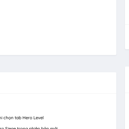
i chọn tab Hero Level
o Siege trong phiên bản mới