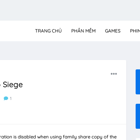
TRANG CHỦ
PHẦN MỀM
GAMES
PHI
o Siege
1
tration is disabled when using family share copy of the