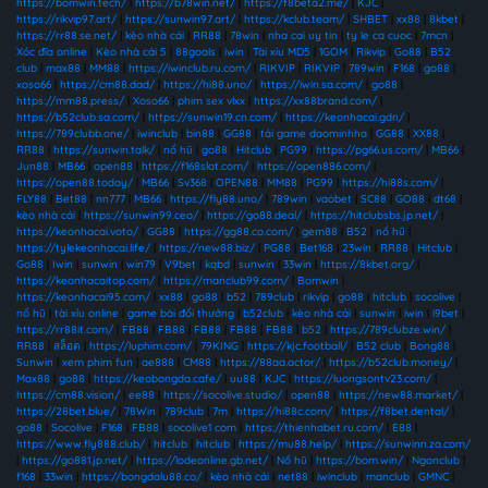
https://bomwin.tech/
|
https://b78win.net/
|
https://f8beta2.me/
|
KJC
|
https://rikvip97.art/
|
https://sunwin97.art/
|
https://kclub.team/
|
SHBET
|
xx88
|
8kbet
|
https://rr88.se.net/
|
kèo nhà cái
|
RR88
|
78win
|
nha cai uy tin
|
ty le ca cuoc
|
7mcn
|
Xóc đĩa online
|
Kèo nhà cái 5
|
88goals
|
iwin
|
Tài xỉu MD5
|
1GOM
|
Rikvip
|
Go88
|
B52
club
|
max88
|
MM88
|
https://iwinclub.ru.com/
|
RIKVIP
|
RIKVIP
|
789win
|
F168
|
go88
|
xoso66
|
https://cm88.dad/
|
https://hi88.uno/
|
https://iwin.sa.com/
|
go88
|
https://mm88.press/
|
Xoso66
|
phim sex vlxx
|
https://xx88brand.com/
|
https://b52club.sa.com/
|
https://sunwin19.cn.com/
|
https://keonhacai.gdn/
|
https://789clubb.one/
|
iwinclub
|
bin88
|
GG88
|
tải game daominhha
|
GG88
|
XX88
|
RR88
|
https://sunwin.talk/
|
nổ hũ
|
go88
|
Hitclub
|
PG99
|
https://pg66.us.com/
|
MB66
|
Jun88
|
MB66
|
open88
|
https://f168slot.com/
|
https://open886.com/
|
https://open88.today/
|
MB66
|
Sv368
|
OPEN88
|
MM88
|
PG99
|
https://hi88s.com/
|
FLY88
|
Bet88
|
nn777
|
MB66
|
https://fly88.uno/
|
789win
|
vaobet
|
SC88
|
GO88
|
dt68
|
kèo nhà cái
|
https://sunwin99.ceo/
|
https://go88.deal/
|
https://hitclubsbs.jp.net/
|
https://keonhacai.voto/
|
GG88
|
https://gg88.co.com/
|
gem88
|
B52
|
nổ hũ
|
https://tylekeonhacai.life/
|
https://new88.biz/
|
PG88
|
Bet168
|
23win
|
RR88
|
Hitclub
|
Go88
|
Iwin
|
sunwin
|
win79
|
V9bet
|
kqbd
|
sunwin
|
33win
|
https://8kbet.org/
|
https://keonhacaitop.com/
|
https://manclub99.com/
|
Bomwin
|
https://keonhacai95.com/
|
xx88
|
go88
|
b52
|
789club
|
rikvip
|
go88
|
hitclub
|
socolive
|
nổ hũ
|
tài xỉu online
|
game bài đổi thưởng
|
b52club
|
kèo nhà cái
|
sunwin
|
iwin
|
i9bet
|
https://rr88it.com/
|
FB88
|
FB88
|
FB88
|
FB88
|
FB88
|
b52
|
https://789clubze.win/
|
RR88
|
สล็อต
|
https://luphim.com/
|
79KING
|
https://kjc.football/
|
B52 club
|
Bong88
|
Sunwin
|
xem phim fun
|
ae888
|
CM88
|
https://88aa.actor/
|
https://b52club.money/
|
Max88
|
go88
|
https://keobongda.cafe/
|
uu88
|
KJC
|
https://luongsontv23.com/
|
https://cm88.vision/
|
ee88
|
https://socolive.studio/
|
open88
|
https://new88.market/
|
https://28bet.blue/
|
78Win
|
789club
|
7m
|
https://hi88c.com/
|
https://f8bet.dental/
|
go88
|
Socolive
|
F168
|
FB88
|
socolive1 com
|
https://thienhabet.ru.com/
|
E88
|
https://www.fly888.club/
|
hitclub
|
hitclub
|
https://mu88.help/
|
https://sunwinn.za.com/
|
https://go881.jp.net/
|
https://lodeonline.gb.net/
|
Nổ hũ
|
https://bom.win/
|
Ngonclub
|
f168
|
33win
|
https://bongdalu88.co/
|
kèo nhà cái
|
net88
|
iwinclub
|
manclub
|
GMNC
|