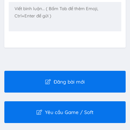
Đăng bài mới
Yêu cầu Game / Soft