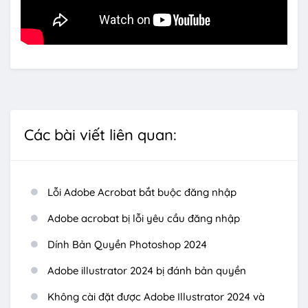
Các bài viết liên quan:
Lỗi Adobe Acrobat bắt buộc đăng nhập
Adobe acrobat bị lỗi yêu cầu đăng nhập
Dính Bản Quyền Photoshop 2024
Adobe illustrator 2024 bị đánh bản quyền
Không cài đặt được Adobe Illustrator 2024 và