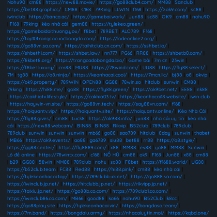
Nohu90
|
cm88
|
https://new88.movie/
|
https://go88club4.com/
|
MM88
|
Sanclub
|
https://bet88.graphics/
|
CM88
|
C168
|
79King
|
LLWIN
|
f168
|
https://2ok9.com/
|
sc88
|
iwinclub
|
https://banca.ac/
|
https://gamebai.work/
|
Jun88
|
sc88
|
OK9
|
cm88
|
nohu90
|
F168
|
79king
|
kèo nhà cái
|
gem88
|
https://tylekeo.green/
|
https://gamebaidoithuong.you/
|
f8bet
|
789BET
|
ALO789
|
F168
|
https://top10trangcacuocbongda.com/
|
https://lodeonline2.org/
|
https://go88vn.sa.com/
|
https://taihitclub.cn.com/
|
https://sshbet.io/
|
https://shbethi.com/
|
https://shbet.law/
|
nn777
|
PG66
|
RR88
|
https://shbetb0.com/
|
https://8kbet8.org/
|
https://trangcadobongda.bio/
|
Game bài
|
7m cn
|
23win
|
https://f8bet.luxury/
|
cm88
|
MU88
|
https://78wind.com/
|
UU88
|
https://fly88.select/
|
7M
|
tg88
|
https://o8.ninja/
|
https://keonhacai.cool/
|
https://7mcn.llc/
|
bj88
|
o8
|
okvip
|
https://ok9.property/
|
789WIN
|
OPEN88
|
GG88
|
78win.so
|
hitclub
|
sunwin
|
CM88
|
79king
|
https://hi88.me/
|
go88
|
https://fly88.green/
|
https://ok9bet.net/
|
EE88
|
nk88
|
https://cakhiatv.lifestyle/
|
https://cakhia03.tv/
|
https://keonhacai18.website/
|
iwin club
|
https://haywin-vn.site/
|
https://go88vn.tech/
|
https://say88vn.com/
|
f168
|
https://hoiquantv.vip/
|
https://hoiquantv.site/
|
https://hoiquantv.online/
|
Kèo Nhà Cái
|
https://fly88.gives/
|
cm88
|
Luck8
|
https://ok988.info/
|
jun88
|
nhà cái uy tín
|
kèo nhà
cái
|
https://new88.webcam/
|
BIN88
|
BIN88
|
Rikvip
|
B52club
|
789club
|
789club
|
789club
|
sunwin
|
sunwin
|
sunwin
|
mb66
|
go88
|
sao789
|
hitclub
|
8day
|
sunwin
|
thabet
|
MB66
|
https://ok9.events/
|
ao88
|
ga6789
|
siu88
|
bet88
|
rr88
|
https://o8.style/
|
https://gg88.center/
|
https://fly8889.com/
|
x88
|
MM88
|
ev88
|
yo88
|
MM88
|
Sunwin
|
Lô đề online
|
https://78wintx.com/
|
c168
|
NỔ HŨ
|
cm88
|
ok9
|
F168
|
Jun88
|
x88
|
cm88
|
b29
|
GG88
|
58win
|
MM88
|
789club
|
nohu
|
sc88
|
F8bet
|
https://f1688.world/
|
UG88
|
https://b52club.team
|
FC88
|
Red88
|
https://hi88.pink/
|
cm88
|
kèo nhà cái
|
https://tylekeonhacai.top/
|
https://789clubb.uk.net/
|
https://go888.sa.com/
|
https://iwinclub.jp.net/
|
https://hitclubb.jp.net/
|
https://rikvipp.jp.net/
|
https://taixiu.jp.net/
|
https://go88b.co.com/
|
https://789club1.co.com/
|
https://iwinclub86.co.com/
|
MB66
|
good88
|
ko66
|
nohu90
|
B52Club
|
k8cc
|
https://go88play.site
|
https://tylekeonhacai.vin/
|
https://bongdaso.team/
|
https://7m.band/
|
https://bongdalu.army/
|
https://nhacaiuytin.moi/
|
https://kqbd.one/