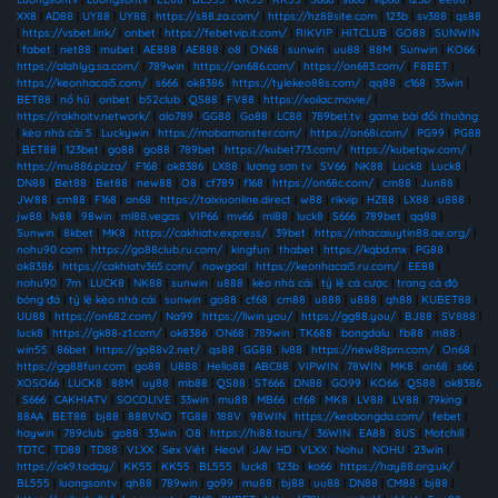
XX8
|
AD88
|
UY88
|
UY88
|
https://s88.za.com/
|
https://hz88site.com
|
123b
|
sv388
|
qs88
|
https://vsbet.link/
|
onbet
|
https://febetvip.it.com/
|
RIKVIP
|
HITCLUB
|
GO88
|
SUNWIN
|
fabet
|
net88
|
mubet
|
AE888
|
AE888
|
o8
|
ON68
|
sunwin
|
uu88
|
88M
|
Sunwin
|
KO66
|
https://alahlyg.sa.com/
|
789win
|
https://on686.com/
|
https://on683.com/
|
F8BET
|
https://keonhacai5.com/
|
s666
|
ok8386
|
https://tylekeo88s.com/
|
qq88
|
c168
|
33win
|
BET88
|
nổ hũ
|
onbet
|
b52club
|
QS88
|
FV88
|
https://xoilac.movie/
|
https://rakhoitv.network/
|
alo789
|
GG88
|
Go88
|
LC88
|
789bet.tv
|
game bài đổi thưởng
|
kèo nhà cái 5
|
Luckywin
|
https://mobamonster.com/
|
https://on68i.com/
|
PG99
|
PG88
|
BET88
|
123bet
|
go88
|
go88
|
789bet
|
https://kubet773.com/
|
https://kubetqw.com/
|
https://mu886.pizza/
|
F168
|
ok8386
|
LX88
|
lương sơn tv
|
SV66
|
NK88
|
Luck8
|
Luck8
|
DN88
|
Bet88
|
Bet88
|
new88
|
O8
|
cf789
|
f168
|
https://on68c.com/
|
cm88
|
Jun88
|
JW88
|
cm88
|
F168
|
on68
|
https://taixiuonline.direct
|
w88
|
rikvip
|
HZ88
|
LX88
|
u888
|
jw88
|
lv88
|
98win
|
ml88.vegas
|
VIP66
|
mv66
|
ml88
|
luck8
|
S666
|
789bet
|
qq88
|
Sunwin
|
8kbet
|
MK8
|
https://cakhiatv.express/
|
39bet
|
https://nhacaiuytin88.ae.org/
|
nohu90 com
|
https://go88club.ru.com/
|
kingfun
|
thabet
|
https://kqbd.mx
|
PG88
|
ok8386
|
https://cakhiatv365.com/
|
nowgoal
|
https://keonhacai5.ru.com/
|
EE88
|
nohu90
|
7m
|
LUCK8
|
NK88
|
sunwin
|
u888
|
kèo nhà cái
|
tỷ lệ cá cược
|
trang cá độ
bóng đá
|
tỷ lệ kèo nhà cái
|
sunwin
|
go88
|
cf68
|
cm88
|
u888
|
u888
|
qh88
|
KUBET88
|
UU88
|
https://on682.com/
|
Na99
|
https://llwin.you/
|
https://gg88.you/
|
BJ88
|
SV888
|
luck8
|
https://gk88-z1.com/
|
ok8386
|
ON68
|
789win
|
TK688
|
bongdalu
|
fb88
|
m88
|
win55
|
86bet
|
https://go88v2.net/
|
qs88
|
GG88
|
lv88
|
https://new88pm.com/
|
On68
|
https://gg88fun.com
|
go88
|
U888
|
Hello88
|
ABC88
|
VIPWIN
|
78WIN
|
MK8
|
on68
|
s66
|
XOSO66
|
LUCK8
|
88M
|
uy88
|
mb88
|
QS88
|
ST666
|
DN88
|
GO99
|
KO66
|
QS88
|
ok8386
|
S666
|
CAKHIATV
|
SOCOLIVE
|
33win
|
mu88
|
MB66
|
cf68
|
MK8
|
LV88
|
LV88
|
79king
|
88AA
|
BET88
|
bj88
|
888VND
|
TG88
|
188V
|
98WIN
|
https://keobongda.com/
|
febet
|
haywin
|
789club
|
go88
|
33win
|
O8
|
https://hi88.tours/
|
36WIN
|
EA88
|
8US
|
Motchill
|
TDTC
|
TD88
|
TD88
|
VLXX
|
Sex Việt
|
Heovl
|
JAV HD
|
VLXX
|
Nohu
|
NOHU
|
23win
|
https://ok9.today/
|
KK55
|
KK55
|
BL555
|
luck8
|
123b
|
ko66
|
https://hay88.org.uk/
|
BL555
|
luongsontv
|
qh88
|
789win
|
go99
|
mu88
|
bj88
|
uu88
|
DN88
|
CM88
|
bj88
|