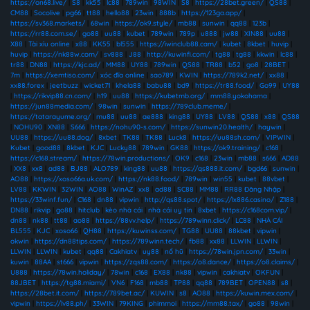
https://on68.live/
|
S8
|
kk55
|
lc88
|
789win
|
98WIN
|
S8
|
https://28bet.green/
|
QS88
|
CM88
|
Socolive
|
pg66
|
tt88
|
hello88
|
23win
|
888b
|
https://123ga.app/
|
https://sv368.markets/
|
68win
|
https://ok9.style/
|
mb88
|
sunwin
|
qq88
|
123b
|
https://rr88.com.se/
|
go88
|
uu88
|
kubet
|
789win
|
789p
|
u888
|
jw88
|
XIN88
|
uu88
|
X88
|
Tài xỉu online
|
x88
|
KK55
|
bl555
|
https://iwinclub88.cam/
|
kubet
|
8kbet
|
huvip
|
huvip
|
https://nk88w.com/
|
sv888
|
J88
|
http://kuwinfi.com/
|
tg88
|
tg88
|
kkwin
|
lc88
|
tr88
|
DN88
|
https://kjc.ad/
|
MM88
|
UY88
|
789win
|
QS88
|
TR88
|
b52
|
go8
|
28BET
|
7m
|
https://xemtiso.com/
|
xóc đĩa online
|
sao789
|
KWIN
|
https://789k2.net/
|
xx88
|
xx88.forex
|
jeetbuzz
|
wicket71
|
khela88
|
babu88
|
bd9
|
https://tr88.food/
|
Go99
|
UY88
|
https://rikvip88.cn.com/
|
h19
|
uu88
|
https://kubetmb.org/
|
mm88.yokohama
|
https://jun88media.com/
|
98win
|
sunwin
|
https://789club.meme/
|
https://tatarayume.org/
|
mu88
|
uu88
|
ae888
|
king88
|
UY88
|
LV88
|
QS88
|
x88
|
QS88
|
NOHU90
|
XN88
|
S666
|
https://nohu90-s.com/
|
https://sunwin20.health/
|
haywin
|
UU88
|
https://uu88.dog/
|
8xbet
|
TK88
|
TK88
|
Luck8
|
https://uu88sh.com/
|
VIPWIN
|
Kubet
|
good88
|
8kbet
|
KJC
|
Lucky88
|
789win
|
GK88
|
https://ok9.training/
|
c168
|
https://c168.stream/
|
https://78win.productions/
|
OK9
|
c168
|
23win
|
mb88
|
s666
|
AD88
|
XX8
|
xx8
|
ad88
|
BJ88
|
ALO789
|
king88
|
uu88
|
https://qs888.it.com/
|
bgd66
|
sunwin
|
AO88
|
https://xoso66a.uk.com/
|
https://nk88.food/
|
789win
|
win55
|
kubet
|
88vbet
|
LV88
|
KKWIN
|
32WIN
|
AO88
|
WinAZ
|
xx8
|
ad88
|
SC88
|
MM88
|
RR88 Đăng Nhập
|
https://33winf.fun/
|
C168
|
dn88
|
vipwin
|
http://qs88.spot/
|
https://lx886.casino/
|
Z188
|
DN88
|
rikvip
|
go88
|
hitclub
|
kèo nhà cái
|
nhà cái uy tín
|
8xbet
|
https://c168com.vip/
|
dn88
|
nk88
|
tt88
|
ao88
|
https://88vv.help/
|
https://789winn.click/
|
LC88
|
NHÀ CÁI
BL555
|
KJC
|
xoso66
|
QH88
|
https://kuwinss.com/
|
TG88
|
UU88
|
88kbet
|
vipwin
|
okwin
|
https://dn88tips.com/
|
https://789winn.tech/
|
fb88
|
xx88
|
LLWIN
|
LLWIN
|
LLWIN
|
LLWIN
|
kubet
|
qq88
|
Cakhiatv
|
uy88
|
nổ hũ
|
https://78win.jpn.com/
|
33win
|
kuwin
|
88AA
|
st666
|
vipwin
|
https://zqs88.com/
|
https://o8.dance/
|
https://o8.claims/
|
U888
|
https://78win.holiday/
|
78win
|
c168
|
EX88
|
nk88
|
vipwin
|
cakhiatv
|
OKFUN
|
88JBET
|
https://tg88.miami/
|
VN6
|
F168
|
mb88
|
TP88
|
qq88
|
789BET
|
OPEN88
|
s8
|
https://28bet.it.com/
|
https://789bet.ac/
|
KUWIN
|
s8
|
AO88
|
https://kuwin.mex.com/
|
vipwin
|
https://lv88.ph/
|
33WIN
|
79KING
|
phimmoi
|
https://mm88.tax/
|
go88
|
98win
|