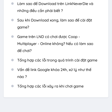
Làm sao để Download trên LinkNeverDie và
những điều cần phải biết ?
Sau khi Download xong, làm sao để cài đặt
game?
Game trên LND có chơi được Coop -
Multiplayer - Online không? Nếu có làm sao
để chơi?
Tổng hợp các lỗi trong quá trình cài đặt game
Vấn đề link Google khóa 24h, xử lý như thế
nào ?
Tổng hợp các lỗi xảy ra khi chơi game