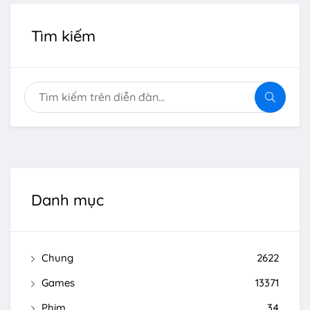
Tìm kiếm
Danh mục
Chung
2622
Games
13371
Phim
34