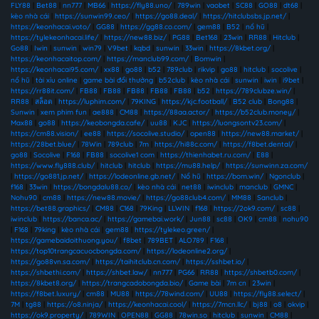
FLY88
|
Bet88
|
nn777
|
MB66
|
https://fly88.uno/
|
789win
|
vaobet
|
SC88
|
GO88
|
dt68
|
kèo nhà cái
|
https://sunwin99.ceo/
|
https://go88.deal/
|
https://hitclubsbs.jp.net/
|
https://keonhacai.voto/
|
GG88
|
https://gg88.co.com/
|
gem88
|
B52
|
nổ hũ
|
https://tylekeonhacai.life/
|
https://new88.biz/
|
PG88
|
Bet168
|
23win
|
RR88
|
Hitclub
|
Go88
|
Iwin
|
sunwin
|
win79
|
V9bet
|
kqbd
|
sunwin
|
33win
|
https://8kbet.org/
|
https://keonhacaitop.com/
|
https://manclub99.com/
|
Bomwin
|
https://keonhacai95.com/
|
xx88
|
go88
|
b52
|
789club
|
rikvip
|
go88
|
hitclub
|
socolive
|
nổ hũ
|
tài xỉu online
|
game bài đổi thưởng
|
b52club
|
kèo nhà cái
|
sunwin
|
iwin
|
i9bet
|
https://rr88it.com/
|
FB88
|
FB88
|
FB88
|
FB88
|
FB88
|
b52
|
https://789clubze.win/
|
RR88
|
สล็อต
|
https://luphim.com/
|
79KING
|
https://kjc.football/
|
B52 club
|
Bong88
|
Sunwin
|
xem phim fun
|
ae888
|
CM88
|
https://88aa.actor/
|
https://b52club.money/
|
Max88
|
go88
|
https://keobongda.cafe/
|
uu88
|
KJC
|
https://luongsontv23.com/
|
https://cm88.vision/
|
ee88
|
https://socolive.studio/
|
open88
|
https://new88.market/
|
https://28bet.blue/
|
78Win
|
789club
|
7m
|
https://hi88c.com/
|
https://f8bet.dental/
|
go88
|
Socolive
|
F168
|
FB88
|
socolive1 com
|
https://thienhabet.ru.com/
|
E88
|
https://www.fly888.club/
|
hitclub
|
hitclub
|
https://mu88.help/
|
https://sunwinn.za.com/
|
https://go881.jp.net/
|
https://lodeonline.gb.net/
|
Nổ hũ
|
https://bom.win/
|
Ngonclub
|
f168
|
33win
|
https://bongdalu88.co/
|
kèo nhà cái
|
net88
|
iwinclub
|
manclub
|
GMNC
|
Nohu90
|
cm88
|
https://new88.movie/
|
https://go88club4.com/
|
MM88
|
Sanclub
|
https://bet88.graphics/
|
CM88
|
C168
|
79King
|
LLWIN
|
f168
|
https://2ok9.com/
|
sc88
|
iwinclub
|
https://banca.ac/
|
https://gamebai.work/
|
Jun88
|
sc88
|
OK9
|
cm88
|
nohu90
|
F168
|
79king
|
kèo nhà cái
|
gem88
|
https://tylekeo.green/
|
https://gamebaidoithuong.you/
|
f8bet
|
789BET
|
ALO789
|
F168
|
https://top10trangcacuocbongda.com/
|
https://lodeonline2.org/
|
https://go88vn.sa.com/
|
https://taihitclub.cn.com/
|
https://sshbet.io/
|
https://shbethi.com/
|
https://shbet.law/
|
nn777
|
PG66
|
RR88
|
https://shbetb0.com/
|
https://8kbet8.org/
|
https://trangcadobongda.bio/
|
Game bài
|
7m cn
|
23win
|
https://f8bet.luxury/
|
cm88
|
MU88
|
https://78wind.com/
|
UU88
|
https://fly88.select/
|
7M
|
tg88
|
https://o8.ninja/
|
https://keonhacai.cool/
|
https://7mcn.llc/
|
bj88
|
o8
|
okvip
|
https://ok9.property/
|
789WIN
|
OPEN88
|
GG88
|
78win.so
|
hitclub
|
sunwin
|
CM88
|