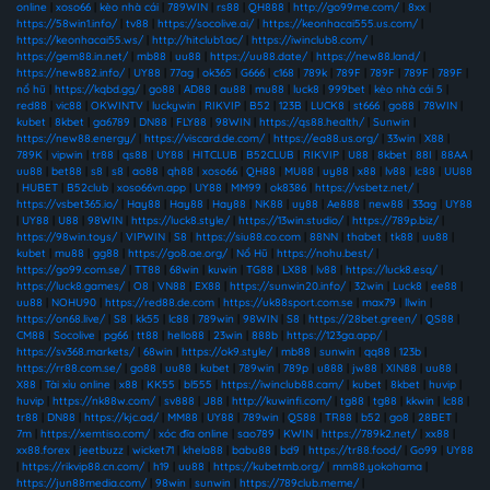
online
|
xoso66
|
kèo nhà cái
|
789WIN
|
rs88
|
QH888
|
http://go99me.com/
|
8xx
|
https://58win1.info/
|
tv88
|
https://socolive.ai/
|
https://keonhacai555.us.com/
|
https://keonhacai55.ws/
|
http://hitclub1.ac/
|
https://iwinclub8.com/
|
https://gem88.in.net/
|
mb88
|
uu88
|
https://uu88.date/
|
https://new88.land/
|
https://new882.info/
|
UY88
|
77ag
|
ok365
|
G666
|
c168
|
789k
|
789F
|
789F
|
789F
|
789F
|
nổ hũ
|
https://kqbd.gg/
|
go88
|
AD88
|
au88
|
mu88
|
luck8
|
999bet
|
kèo nhà cái 5
|
red88
|
vic88
|
OKWINTV
|
luckywin
|
RIKVIP
|
B52
|
123B
|
LUCK8
|
st666
|
go88
|
78WIN
|
kubet
|
8kbet
|
ga6789
|
DN88
|
FLY88
|
98WIN
|
https://qs88.health/
|
Sunwin
|
https://new88.energy/
|
https://viscard.de.com/
|
https://ea88.us.org/
|
33win
|
X88
|
789K
|
vipwin
|
tr88
|
qs88
|
UY88
|
HITCLUB
|
B52CLUB
|
RIKVIP
|
U88
|
8kbet
|
88I
|
88AA
|
uu88
|
bet88
|
s8
|
s8
|
ao88
|
qh88
|
xoso66
|
QH88
|
MU88
|
uy88
|
x88
|
lv88
|
lc88
|
UU88
|
HUBET
|
B52club
|
xoso66vn.app
|
UY88
|
MM99
|
ok8386
|
https://vsbetz.net/
|
https://vsbet365.io/
|
Hay88
|
Hay88
|
Hay88
|
NK88
|
uy88
|
Ae888
|
new88
|
33ag
|
UY88
|
UY88
|
U88
|
98WIN
|
https://luck8.style/
|
https://13win.studio/
|
https://789p.biz/
|
https://98win.toys/
|
VIPWIN
|
S8
|
https://siu88.co.com
|
88NN
|
thabet
|
tk88
|
uu88
|
kubet
|
mu88
|
gg88
|
https://go8.ae.org/
|
Nổ Hũ
|
https://nohu.best/
|
https://go99.com.se/
|
TT88
|
68win
|
kuwin
|
TG88
|
LX88
|
lv88
|
https://luck8.esq/
|
https://luck8.games/
|
O8
|
VN88
|
EX88
|
https://sunwin20.info/
|
32win
|
Luck8
|
ee88
|
uu88
|
NOHU90
|
https://red88.de.com
|
https://uk88sport.com.se
|
max79
|
llwin
|
https://on68.live/
|
S8
|
kk55
|
lc88
|
789win
|
98WIN
|
S8
|
https://28bet.green/
|
QS88
|
CM88
|
Socolive
|
pg66
|
tt88
|
hello88
|
23win
|
888b
|
https://123ga.app/
|
https://sv368.markets/
|
68win
|
https://ok9.style/
|
mb88
|
sunwin
|
qq88
|
123b
|
https://rr88.com.se/
|
go88
|
uu88
|
kubet
|
789win
|
789p
|
u888
|
jw88
|
XIN88
|
uu88
|
X88
|
Tài xỉu online
|
x88
|
KK55
|
bl555
|
https://iwinclub88.cam/
|
kubet
|
8kbet
|
huvip
|
huvip
|
https://nk88w.com/
|
sv888
|
J88
|
http://kuwinfi.com/
|
tg88
|
tg88
|
kkwin
|
lc88
|
tr88
|
DN88
|
https://kjc.ad/
|
MM88
|
UY88
|
789win
|
QS88
|
TR88
|
b52
|
go8
|
28BET
|
7m
|
https://xemtiso.com/
|
xóc đĩa online
|
sao789
|
KWIN
|
https://789k2.net/
|
xx88
|
xx88.forex
|
jeetbuzz
|
wicket71
|
khela88
|
babu88
|
bd9
|
https://tr88.food/
|
Go99
|
UY88
|
https://rikvip88.cn.com/
|
h19
|
uu88
|
https://kubetmb.org/
|
mm88.yokohama
|
https://jun88media.com/
|
98win
|
sunwin
|
https://789club.meme/
|