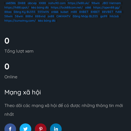
|
ok8386
|
DH88
|
abcvip
|
XX88
|
nohu90 com
|
https://lx88.uk/
|
98win
|
JBO Vietnam
|
https://hi88.spot/
|
kèo bóng đá
|
https://luck88com.net/
|
s666
|
https://open88.gg/
|
88aa
|
Đăng Ký BL555
|
555WIN
|
st666
|
kubet
|
m88
|
8XBET
|
8XBET
|
88VBET
|
fv88
|
58win
|
58win
|
888vi
|
888vnd
|
zx88
|
CAKHIATV
|
Đăng Nhập BL555
|
go99
|
hitclub
|
https://sunwinvy.com/
|
kèo bóng đá
|
0
Tổng lượt xem
0
Online
Mạng xã hội
Theo dõi các mạng xã hội để có được những thông tin mới
nhất