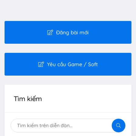
Đăng bài mới
Yêu cầu Game / Soft
Tìm kiếm