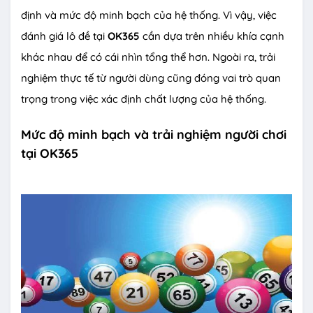
định và mức độ minh bạch của hệ thống. Vì vậy, việc
đánh giá lô đề tại
OK365
cần dựa trên nhiều khía cạnh
khác nhau để có cái nhìn tổng thể hơn. Ngoài ra, trải
nghiệm thực tế từ người dùng cũng đóng vai trò quan
trọng trong việc xác định chất lượng của hệ thống.
Mức độ minh bạch và trải nghiệm người chơi
tại OK365