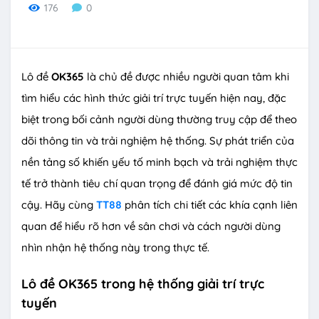
176
0
Lô đề
OK365
là chủ đề được nhiều người quan tâm khi
tìm hiểu các hình thức giải trí trực tuyến hiện nay, đặc
biệt trong bối cảnh người dùng thường truy cập để theo
dõi thông tin và trải nghiệm hệ thống. Sự phát triển của
nền tảng số khiến yếu tố minh bạch và trải nghiệm thực
tế trở thành tiêu chí quan trọng để đánh giá mức độ tin
cậy. Hãy cùng
TT88
phân tích chi tiết các khía cạnh liên
quan để hiểu rõ hơn về sân chơi và cách người dùng
nhìn nhận hệ thống này trong thực tế.
Lô đề OK365 trong hệ thống giải trí trực
tuyến