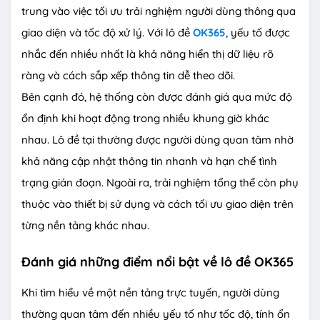
trung vào việc tối ưu trải nghiệm người dùng thông qua
giao diện và tốc độ xử lý. Với lô đề
OK365
, yếu tố được
nhắc đến nhiều nhất là khả năng hiển thị dữ liệu rõ
ràng và cách sắp xếp thông tin dễ theo dõi.
Bên cạnh đó, hệ thống còn được đánh giá qua mức độ
ổn định khi hoạt động trong nhiều khung giờ khác
nhau. Lô đề tại thường được người dùng quan tâm nhờ
khả năng cập nhật thông tin nhanh và hạn chế tình
trạng gián đoạn. Ngoài ra, trải nghiệm tổng thể còn phụ
thuộc vào thiết bị sử dụng và cách tối ưu giao diện trên
từng nền tảng khác nhau.
Đánh giá những điểm nổi bật về lô đề OK365
Khi tìm hiểu về một nền tảng trực tuyến, người dùng
thường quan tâm đến nhiều yếu tố như tốc độ, tính ổn