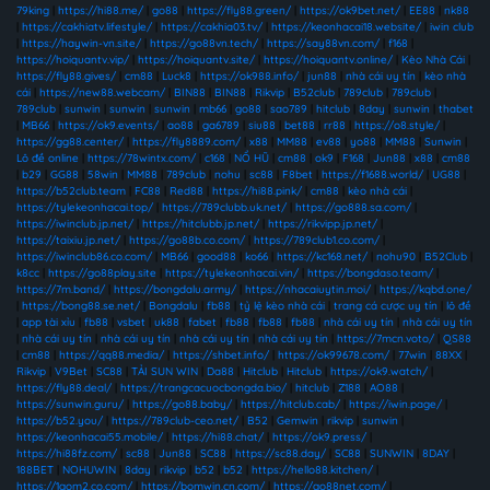
79king
|
https://hi88.me/
|
go88
|
https://fly88.green/
|
https://ok9bet.net/
|
EE88
|
nk88
|
https://cakhiatv.lifestyle/
|
https://cakhia03.tv/
|
https://keonhacai18.website/
|
iwin club
|
https://haywin-vn.site/
|
https://go88vn.tech/
|
https://say88vn.com/
|
f168
|
https://hoiquantv.vip/
|
https://hoiquantv.site/
|
https://hoiquantv.online/
|
Kèo Nhà Cái
|
https://fly88.gives/
|
cm88
|
Luck8
|
https://ok988.info/
|
jun88
|
nhà cái uy tín
|
kèo nhà
cái
|
https://new88.webcam/
|
BIN88
|
BIN88
|
Rikvip
|
B52club
|
789club
|
789club
|
789club
|
sunwin
|
sunwin
|
sunwin
|
mb66
|
go88
|
sao789
|
hitclub
|
8day
|
sunwin
|
thabet
|
MB66
|
https://ok9.events/
|
ao88
|
ga6789
|
siu88
|
bet88
|
rr88
|
https://o8.style/
|
https://gg88.center/
|
https://fly8889.com/
|
x88
|
MM88
|
ev88
|
yo88
|
MM88
|
Sunwin
|
Lô đề online
|
https://78wintx.com/
|
c168
|
NỔ HŨ
|
cm88
|
ok9
|
F168
|
Jun88
|
x88
|
cm88
|
b29
|
GG88
|
58win
|
MM88
|
789club
|
nohu
|
sc88
|
F8bet
|
https://f1688.world/
|
UG88
|
https://b52club.team
|
FC88
|
Red88
|
https://hi88.pink/
|
cm88
|
kèo nhà cái
|
https://tylekeonhacai.top/
|
https://789clubb.uk.net/
|
https://go888.sa.com/
|
https://iwinclub.jp.net/
|
https://hitclubb.jp.net/
|
https://rikvipp.jp.net/
|
https://taixiu.jp.net/
|
https://go88b.co.com/
|
https://789club1.co.com/
|
https://iwinclub86.co.com/
|
MB66
|
good88
|
ko66
|
https://kc168.net/
|
nohu90
|
B52Club
|
k8cc
|
https://go88play.site
|
https://tylekeonhacai.vin/
|
https://bongdaso.team/
|
https://7m.band/
|
https://bongdalu.army/
|
https://nhacaiuytin.moi/
|
https://kqbd.one/
|
https://bong88.se.net/
|
Bongdalu
|
fb88
|
tỷ lệ kèo nhà cái
|
trang cá cược uy tín
|
lô đề
|
app tài xỉu
|
fb88
|
vsbet
|
uk88
|
fabet
|
fb88
|
fb88
|
fb88
|
nhà cái uy tín
|
nhà cái uy tín
|
nhà cái uy tín
|
nhà cái uy tín
|
nhà cái uy tín
|
nhà cái uy tín
|
https://7mcn.voto/
|
QS88
|
cm88
|
https://qq88.media/
|
https://shbet.info/
|
https://ok99678.com/
|
77win
|
88XX
|
Rikvip
|
V9Bet
|
SC88
|
TẢI SUN WIN
|
Da88
|
Hitclub
|
Hitclub
|
https://ok9.watch/
|
https://fly88.deal/
|
https://trangcacuocbongda.bio/
|
hitclub
|
Z188
|
AO88
|
https://sunwin.guru/
|
https://go88.baby/
|
https://hitclub.cab/
|
https://iwin.page/
|
https://b52.you/
|
https://789club-ceo.net/
|
B52
|
Gemwin
|
rikvip
|
sunwin
|
https://keonhacai55.mobile/
|
https://hi88.chat/
|
https://ok9.press/
|
https://hi88fz.com/
|
sc88
|
Jun88
|
SC88
|
https://sc88.day/
|
SC88
|
SUNWIN
|
8DAY
|
188BET
|
NOHUWIN
|
8day
|
rikvip
|
b52
|
b52
|
https://hello88.kitchen/
|
https://1gom2.co.com/
|
https://bomwin.cn.com/
|
https://go88net.com/
|