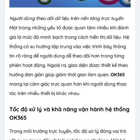
Người dùng theo dõi dữ liệu trên nền tảng trực tuyến
Một trong những yếu tố được quan tâm nhiều khi đánh
giá là mức độ minh bạch trong cách hiển thị dữ liệu. Hệ
thống có xu hướng tập trung vào việc trình bày thông
tin rõ ràng để người dùng dễ theo dõi hơn trong từng
phiên hoạt động. Ngoài ra, giao diện được thiết kế theo
hướng đơn giản giúp giảm thời gian làm quen.
OK365
mang lại cảm giác trực quan hơn khi người dùng thao
tác trên nhiều thiết bị khác nhau.
Tốc độ xử lý và khả năng vận hành hệ thống
OK365
Trong môi trường trực tuyến, tốc độ xử lý đóng vai trò