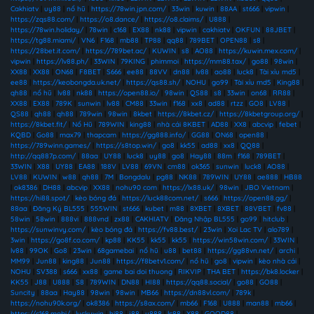
Cakhiatv
|
uy88
|
nổ hũ
|
https://78win.jpn.com/
|
33win
|
kuwin
|
88AA
|
st666
|
vipwin
|
https://zqs88.com/
|
https://o8.dance/
|
https://o8.claims/
|
U888
|
https://78win.holiday/
|
78win
|
c168
|
EX88
|
nk88
|
vipwin
|
cakhiatv
|
OKFUN
|
88JBET
|
https://tg88.miami/
|
VN6
|
F168
|
mb88
|
TP88
|
qq88
|
789BET
|
OPEN88
|
s8
|
https://28bet.it.com/
|
https://789bet.ac/
|
KUWIN
|
s8
|
AO88
|
https://kuwin.mex.com/
|
vipwin
|
https://lv88.ph/
|
33WIN
|
79KING
|
phimmoi
|
https://mm88.tax/
|
go88
|
98win
|
XX88
|
XX88
|
ON68
|
F8BET
|
S666
|
ee88
|
88VV
|
dn88
|
lv88
|
ao88
|
luck8
|
Tài xỉu md5
|
ee88
|
https://keobongda.uk.net/
|
https://qs88.sh/
|
NOHU
|
go99
|
Tài xỉu md5
|
King88
|
qh88
|
nổ hũ
|
lv88
|
nk88
|
https://open88.io/
|
98win
|
QS88
|
s8
|
33win
|
on68
|
RR88
|
XX88
|
EX88
|
789K
|
sunwin
|
lv88
|
CM88
|
33win
|
f168
|
xx8
|
ad88
|
rtzz
|
GO8
|
LV88
|
QS88
|
qh88
|
qh88
|
789win
|
98win
|
8kbet
|
https://8kbet.cz/
|
https://8kbetgroup.org/
|
https://8kbet.fit/
|
Nổ Hũ
|
789WIN
|
king88
|
nhà cái 8KBET
|
AD88
|
XX8
|
abcvip
|
febet
|
KQBD
|
Go88
|
max79
|
thapcam
|
https://gg888.info/
|
GG88
|
ON68
|
open88
|
https://789winn.games/
|
https://s8top.win/
|
go8
|
kk55
|
ad88
|
xx8
|
QQ88
|
http://qq887p.com/
|
88aa
|
UY88
|
luck8
|
uy88
|
go8
|
Hay88
|
88m
|
f168
|
789BET
|
33WIN
|
X88
|
UY88
|
EA88
|
188V
|
LV88
|
69VN
|
cm88
|
ok365
|
sunwin
|
luck8
|
AO88
|
LV88
|
KUWIN
|
w88
|
qh88
|
7M
|
Bongdalu
|
pg88
|
NK88
|
789WIN
|
UY88
|
ae888
|
HB88
|
ok8386
|
DH88
|
abcvip
|
XX88
|
nohu90 com
|
https://lx88.uk/
|
98win
|
JBO Vietnam
|
https://hi88.spot/
|
kèo bóng đá
|
https://luck88com.net/
|
s666
|
https://open88.gg/
|
88aa
|
Đăng Ký BL555
|
555WIN
|
st666
|
kubet
|
m88
|
8XBET
|
8XBET
|
88VBET
|
fv88
|
58win
|
58win
|
888vi
|
888vnd
|
zx88
|
CAKHIATV
|
Đăng Nhập BL555
|
go99
|
hitclub
|
https://sunwinvy.com/
|
kèo bóng đá
|
https://fv88.best/
|
23win
|
Xoi Lac TV
|
alo789
|
3win
|
https://go8f.co.com/
|
kp88
|
KK55
|
kk55
|
kk55
|
https://win58win.com/
|
33WIN
|
lv88
|
99OK
|
Go8
|
23win
|
68gamebai
|
nổ hũ
|
u88
|
bet88
|
https://gg88vn.net/
|
archi
|
MM99
|
Jun88
|
king88
|
Jun88
|
https://f8betv1.com/
|
nổ hũ
|
go8
|
vipwin
|
kèo nhà cái
|
NOHU
|
SV388
|
s666
|
xx88
|
game bai doi thuong
|
RIKVIP
|
THA BET
|
https://bk8.locker
|
KK55
|
J88
|
U888
|
S8
|
789WIN
|
DN88
|
HI88
|
https://qq88.social/
|
go88
|
GO88
|
Suncity
|
88aa
|
Hay88
|
98win
|
98win
|
MB66
|
https://dn88vl.com/
|
789k
|
https://nohu90k.org/
|
ok8386
|
https://s8ax.com/
|
mb66
|
F168
|
U888
|
man88
|
mb66
|
https://c168.mobi/
|
luckywin
|
hi88
|
j88
|
u888
|
lc88
|
X88
|
GOOD88
|