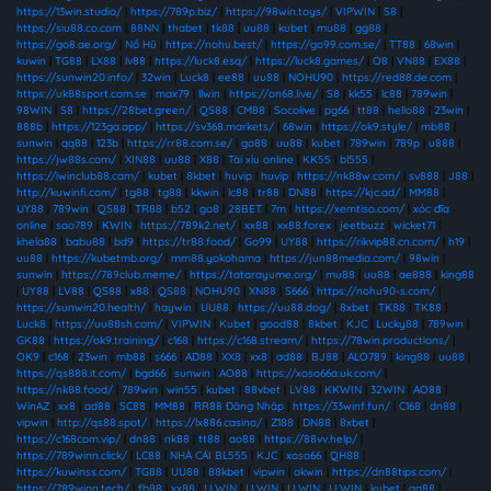
https://13win.studio/
|
https://789p.biz/
|
https://98win.toys/
|
VIPWIN
|
S8
|
https://siu88.co.com
|
88NN
|
thabet
|
tk88
|
uu88
|
kubet
|
mu88
|
gg88
|
https://go8.ae.org/
|
Nổ Hũ
|
https://nohu.best/
|
https://go99.com.se/
|
TT88
|
68win
|
kuwin
|
TG88
|
LX88
|
lv88
|
https://luck8.esq/
|
https://luck8.games/
|
O8
|
VN88
|
EX88
|
https://sunwin20.info/
|
32win
|
Luck8
|
ee88
|
uu88
|
NOHU90
|
https://red88.de.com
|
https://uk88sport.com.se
|
max79
|
llwin
|
https://on68.live/
|
S8
|
kk55
|
lc88
|
789win
|
98WIN
|
S8
|
https://28bet.green/
|
QS88
|
CM88
|
Socolive
|
pg66
|
tt88
|
hello88
|
23win
|
888b
|
https://123ga.app/
|
https://sv368.markets/
|
68win
|
https://ok9.style/
|
mb88
|
sunwin
|
qq88
|
123b
|
https://rr88.com.se/
|
go88
|
uu88
|
kubet
|
789win
|
789p
|
u888
|
https://jw88s.com/
|
XIN88
|
uu88
|
X88
|
Tài xỉu online
|
KK55
|
bl555
|
https://iwinclub88.cam/
|
kubet
|
8kbet
|
huvip
|
huvip
|
https://nk88w.com/
|
sv888
|
J88
|
http://kuwinfi.com/
|
tg88
|
tg88
|
kkwin
|
lc88
|
tr88
|
DN88
|
https://kjc.ad/
|
MM88
|
UY88
|
789win
|
QS88
|
TR88
|
b52
|
go8
|
28BET
|
7m
|
https://xemtiso.com/
|
xóc đĩa
online
|
sao789
|
KWIN
|
https://789k2.net/
|
xx88
|
xx88.forex
|
jeetbuzz
|
wicket71
|
khela88
|
babu88
|
bd9
|
https://tr88.food/
|
Go99
|
UY88
|
https://rikvip88.cn.com/
|
h19
|
uu88
|
https://kubetmb.org/
|
mm88.yokohama
|
https://jun88media.com/
|
98win
|
sunwin
|
https://789club.meme/
|
https://tatarayume.org/
|
mu88
|
uu88
|
ae888
|
king88
|
UY88
|
LV88
|
QS88
|
x88
|
QS88
|
NOHU90
|
XN88
|
S666
|
https://nohu90-s.com/
|
https://sunwin20.health/
|
haywin
|
UU88
|
https://uu88.dog/
|
8xbet
|
TK88
|
TK88
|
Luck8
|
https://uu88sh.com/
|
VIPWIN
|
Kubet
|
good88
|
8kbet
|
KJC
|
Lucky88
|
789win
|
GK88
|
https://ok9.training/
|
c168
|
https://c168.stream/
|
https://78win.productions/
|
OK9
|
c168
|
23win
|
mb88
|
s666
|
AD88
|
XX8
|
xx8
|
ad88
|
BJ88
|
ALO789
|
king88
|
uu88
|
https://qs888.it.com/
|
bgd66
|
sunwin
|
AO88
|
https://xoso66a.uk.com/
|
https://nk88.food/
|
789win
|
win55
|
kubet
|
88vbet
|
LV88
|
KKWIN
|
32WIN
|
AO88
|
WinAZ
|
xx8
|
ad88
|
SC88
|
MM88
|
RR88 Đăng Nhập
|
https://33winf.fun/
|
C168
|
dn88
|
vipwin
|
http://qs88.spot/
|
https://lx886.casino/
|
Z188
|
DN88
|
8xbet
|
https://c168com.vip/
|
dn88
|
nk88
|
tt88
|
ao88
|
https://88vv.help/
|
https://789winn.click/
|
LC88
|
NHÀ CÁI BL555
|
KJC
|
xoso66
|
QH88
|
https://kuwinss.com/
|
TG88
|
UU88
|
88kbet
|
vipwin
|
okwin
|
https://dn88tips.com/
|
https://789winn.tech/
|
fb88
|
xx88
|
LLWIN
|
LLWIN
|
LLWIN
|
LLWIN
|
kubet
|
qq88
|