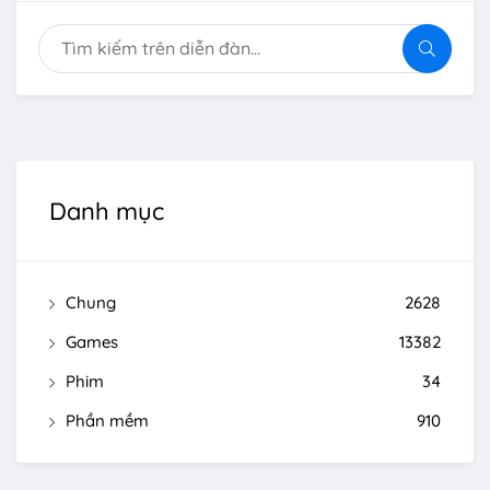
Danh mục
Chung
2628
Games
13382
Phim
34
Phần mềm
910