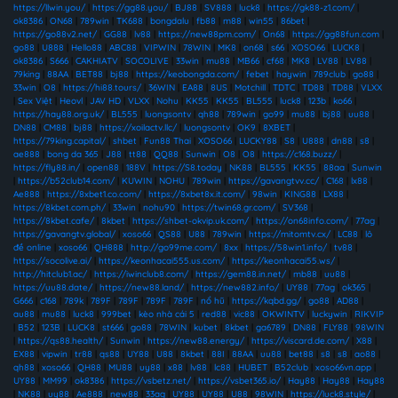
https://llwin.you/
|
https://gg88.you/
|
BJ88
|
SV888
|
luck8
|
https://gk88-z1.com/
|
ok8386
|
ON68
|
789win
|
TK688
|
bongdalu
|
fb88
|
m88
|
win55
|
86bet
|
https://go88v2.net/
|
GG88
|
lv88
|
https://new88pm.com/
|
On68
|
https://gg88fun.com
|
go88
|
U888
|
Hello88
|
ABC88
|
VIPWIN
|
78WIN
|
MK8
|
on68
|
s66
|
XOSO66
|
LUCK8
|
ok8386
|
S666
|
CAKHIATV
|
SOCOLIVE
|
33win
|
mu88
|
MB66
|
cf68
|
MK8
|
LV88
|
LV88
|
79king
|
88AA
|
BET88
|
bj88
|
https://keobongda.com/
|
febet
|
haywin
|
789club
|
go88
|
33win
|
O8
|
https://hi88.tours/
|
36WIN
|
EA88
|
8US
|
Motchill
|
TDTC
|
TD88
|
TD88
|
VLXX
|
Sex Việt
|
Heovl
|
JAV HD
|
VLXX
|
Nohu
|
KK55
|
KK55
|
BL555
|
luck8
|
123b
|
ko66
|
https://hay88.org.uk/
|
BL555
|
luongsontv
|
qh88
|
789win
|
go99
|
mu88
|
bj88
|
uu88
|
DN88
|
CM88
|
bj88
|
https://xoilactv.llc/
|
luongsontv
|
OK9
|
8XBET
|
https://79king.capital/
|
shbet
|
Fun88 Thai
|
XOSO66
|
LUCKY88
|
S8
|
U888
|
dn88
|
s8
|
ae888
|
bong da 365
|
J88
|
tt88
|
QQ88
|
Sunwin
|
O8
|
O8
|
https://c168.buzz/
|
https://fly88.in/
|
open88
|
188V
|
https://S8.today
|
NK88
|
BL555
|
KK55
|
88aa
|
Sunwin
|
https://b52club14.com/
|
KUWIN
|
NOHU
|
789win
|
https://gavangtvv.cc/
|
C168
|
lx88
|
Ae888
|
https://8xbet1.co.com/
|
https://8xbet8x.it.com/
|
98win
|
KING88
|
LX88
|
https://8kbet.com.ph/
|
33win
|
nohu90
|
https://twin68.gr.com/
|
SV368
|
https://8kbet.cafe/
|
8kbet
|
https://shbet-okvip.uk.com/
|
https://on68info.com/
|
77ag
|
https://gavangtv.global/
|
xoso66
|
QS88
|
U88
|
789win
|
https://mitomtv.cx/
|
LC88
|
lô
đề online
|
xoso66
|
QH888
|
http://go99me.com/
|
8xx
|
https://58win1.info/
|
tv88
|
https://socolive.ai/
|
https://keonhacai555.us.com/
|
https://keonhacai55.ws/
|
http://hitclub1.ac/
|
https://iwinclub8.com/
|
https://gem88.in.net/
|
mb88
|
uu88
|
https://uu88.date/
|
https://new88.land/
|
https://new882.info/
|
UY88
|
77ag
|
ok365
|
G666
|
c168
|
789k
|
789F
|
789F
|
789F
|
789F
|
nổ hũ
|
https://kqbd.gg/
|
go88
|
AD88
|
au88
|
mu88
|
luck8
|
999bet
|
kèo nhà cái 5
|
red88
|
vic88
|
OKWINTV
|
luckywin
|
RIKVIP
|
B52
|
123B
|
LUCK8
|
st666
|
go88
|
78WIN
|
kubet
|
8kbet
|
ga6789
|
DN88
|
FLY88
|
98WIN
|
https://qs88.health/
|
Sunwin
|
https://new88.energy/
|
https://viscard.de.com/
|
X88
|
EX88
|
vipwin
|
tr88
|
qs88
|
UY88
|
U88
|
8kbet
|
88I
|
88AA
|
uu88
|
bet88
|
s8
|
s8
|
ao88
|
qh88
|
xoso66
|
QH88
|
MU88
|
uy88
|
x88
|
lv88
|
lc88
|
HUBET
|
B52club
|
xoso66vn.app
|
UY88
|
MM99
|
ok8386
|
https://vsbetz.net/
|
https://vsbet365.io/
|
Hay88
|
Hay88
|
Hay88
|
NK88
|
uy88
|
Ae888
|
new88
|
33ag
|
UY88
|
UY88
|
U88
|
98WIN
|
https://luck8.style/
|