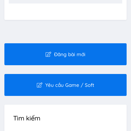
Đăng bài mới
Yêu cầu Game / Soft
Tìm kiếm