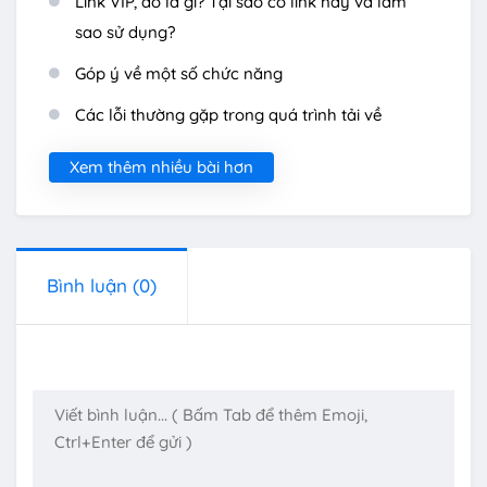
Link VIP, đó là gì? Tại sao có link này và làm
sao sử dụng?
Góp ý về một số chức năng
Các lỗi thường gặp trong quá trình tải về
Xem thêm nhiều bài hơn
Bình luận
(0)