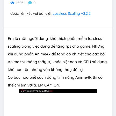
1503
0
được liên kết với bài viết
Lossless Scaling v3.2.2
Em là một người dùng, khá thích phần mềm lossless
scaling trong việc dùng để tăng fps cho game. Nhưng
khi dùng phần Anime4k để tăng độ chi tiết cho các bộ
Anime thì không thấy sự khác biệt nào và GPU sử dụng
khá hao tốn nhưng vẫn không thay đổi gì.
Có bác nào biết cách dùng tính năng Anime4K thì có
thể chỉ em với ạ. EM CẢM ƠN.