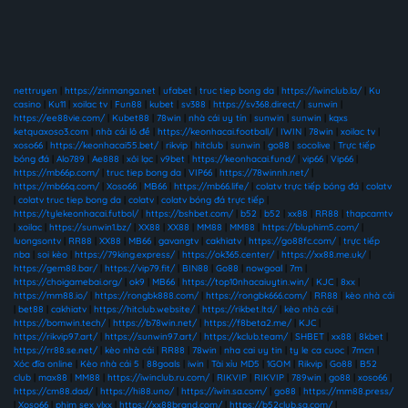
nettruyen
|
https://zinmanga.net
|
ufabet
|
truc tiep bong da
|
https://iwinclub.la/
|
Ku
casino
|
Ku11
|
xoilac tv
|
Fun88
|
kubet
|
sv388
|
https://sv368.direct/
|
sunwin
|
https://ee88vie.com/
|
Kubet88
|
78win
|
nhà cái uy tín
|
sunwin
|
sunwin
|
kqxs
ketquaxoso3.com
|
nhà cái lô đề
|
https://keonhacai.football/
|
IWIN
|
78win
|
xoilac tv
|
xoso66
|
https://keonhacai55.bet/
|
rikvip
|
hitclub
|
sunwin
|
go88
|
socolive
|
Trực tiếp
bóng đá
|
Alo789
|
Ae888
|
xôi lạc
|
v9bet
|
https://keonhacai.fund/
|
vip66
|
Vip66
|
https://mb66p.com/
|
truc tiep bong da
|
VIP66
|
https://78winnh.net/
|
https://mb66q.com/
|
Xoso66
|
MB66
|
https://mb66.life/
|
colatv trực tiếp bóng đá
|
colatv
|
colatv truc tiep bong da
|
colatv
|
colatv bóng đá trực tiếp
|
https://tylekeonhacai.futbol/
|
https://bshbet.com/
|
b52
|
b52
|
xx88
|
RR88
|
thapcamtv
|
xoilac
|
https://sunwin1.bz/
|
XX88
|
XX88
|
MM88
|
MM88
|
https://bluphim5.com/
|
luongsontv
|
RR88
|
XX88
|
MB66
|
gavangtv
|
cakhiatv
|
https://go88fc.com/
|
trực tiếp
nba
|
soi kèo
|
https://79king.express/
|
https://ok365.center/
|
https://xx88.me.uk/
|
https://gem88.bar/
|
https://vip79.fit/
|
BIN88
|
Go88
|
nowgoal
|
7m
|
https://choigamebai.org/
|
ok9
|
MB66
|
https://top10nhacaiuytin.win/
|
KJC
|
8xx
|
https://mm88.io/
|
https://rongbk888.com/
|
https://rongbk666.com/
|
RR88
|
kèo nhà cái
|
bet88
|
cakhiatv
|
https://hitclub.website/
|
https://rikbet.ltd/
|
kèo nhà cái
|
https://bomwin.tech/
|
https://b78win.net/
|
https://f8beta2.me/
|
KJC
|
https://rikvip97.art/
|
https://sunwin97.art/
|
https://kclub.team/
|
SHBET
|
xx88
|
8kbet
|
https://rr88.se.net/
|
kèo nhà cái
|
RR88
|
78win
|
nha cai uy tin
|
ty le ca cuoc
|
7mcn
|
Xóc đĩa online
|
Kèo nhà cái 5
|
88goals
|
iwin
|
Tài xỉu MD5
|
1GOM
|
Rikvip
|
Go88
|
B52
club
|
max88
|
MM88
|
https://iwinclub.ru.com/
|
RIKVIP
|
RIKVIP
|
789win
|
go88
|
xoso66
|
https://cm88.dad/
|
https://hi88.uno/
|
https://iwin.sa.com/
|
go88
|
https://mm88.press/
|
Xoso66
|
phim sex vlxx
|
https://xx88brand.com/
|
https://b52club.sa.com/
|