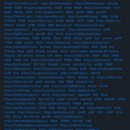
https://sunwin19.cn.com/
|
https://keonhacai.gdn/
|
https://789clubb.one/
|
iwinclub
|
bin88
|
GG88
|
tải game daominhha
|
GG88
|
XX88
|
RR88
|
https://sunwin.talk/
|
nổ hũ
|
go88
|
Hitclub
|
PG99
|
https://pg66.us.com/
|
MB66
|
Jun88
|
MB66
|
open88
|
https://f168slot.com/
|
https://open886.com/
|
https://open88.today/
|
MB66
|
Sv368
|
OPEN88
|
PG99
|
https://hi88s.com/
|
FLY88
|
Bet88
|
nn777
|
MB66
|
https://fly88.uno/
|
789win
|
vaobet
|
SC88
|
GO88
|
dt68
|
kèo nhà cái
|
https://sunwin99.ceo/
|
https://go88.deal/
|
https://hitclubsbs.jp.net/
|
https://keonhacai.voto/
|
GG88
|
https://gg88.co.com/
|
gem88
|
B52
|
nổ hũ
|
https://tylekeonhacai.life/
|
https://new88.biz/
|
PG88
|
Bet168
|
23win
|
RR88
|
Hitclub
|
Go88
|
Iwin
|
sunwin
|
win79
|
V9bet
|
kqbd
|
sunwin
|
33win
|
https://8kbet.org/
|
https://keonhacaitop.com/
|
https://manclub99.com/
|
Bomwin
|
https://keonhacai95.com/
|
xx88
|
go88
|
b52
|
789club
|
rikvip
|
go88
|
hitclub
|
socolive
|
nổ hũ
|
tài xỉu online
|
game bài đổi thưởng
|
b52club
|
kèo nhà cái
|
sunwin
|
iwin
|
i9bet
|
https://rr88it.com/
|
FB88
|
FB88
|
FB88
|
FB88
|
FB88
|
b52
|
https://789clubze.win/
|
RR88
|
สล็อต
|
https://luphim.com/
|
79KING
|
https://kjc.football/
|
B52 club
|
Bong88
|
Sunwin
|
xem phim fun
|
ae888
|
CM88
|
https://88aa.actor/
|
https://b52club.money/
|
Max88
|
go88
|
https://keobongda.cafe/
|
uu88
|
KJC
|
https://luongsontv23.com/
|
https://cm88.vision/
|
open88
|
https://new88.market/
|
https://28bet.blue/
|
78Win
|
789club
|
7m
|
https://hi88c.com/
|
https://f8bet.dental/
|
go88
|
Socolive
|
F168
|
FB88
|
socolive1 com
|
https://thienhabet.ru.com/
|
E88
|
https://www.fly888.club/
|
hitclub
|
hitclub
|
https://mu88.help/
|
https://sunwinn.za.com/
|
https://go881.jp.net/
|
https://lodeonline.gb.net/
|
Nổ hũ
|
https://bom.win/
|
Ngonclub
|
f168
|
33win
|
https://bongdalu88.co/
|
kèo nhà cái
|
net88
|
iwinclub
|
manclub
|
GMNC
|
Nohu90
|
cm88
|
https://new88.movie/
|
https://go88club4.com/
|
MM88
|
Sanclub
|
https://bet88.graphics/
|
CM88
|
C168
|
79King
|
LLWIN
|
f168
|
https://2ok9.com/
|
sc88
|
iwinclub
|
https://banca.ac/
|
https://gamebai.work/
|
Jun88
|
sc88
|
OK9
|
cm88
|
nổ hũ
|
F168
|
79king
|
kèo nhà cái
|
gem88
|
https://tylekeo.green/
|
https://gamebaidoithuong.you/
|
f8bet
|
789BET
|
ALO789
|
F168
|
https://top10trangcacuocbongda.com/
|
https://lodeonline2.org/
|
https://go88vn.sa.com/
|
https://taihitclub.cn.com/
|
https://sshbet.io/
|