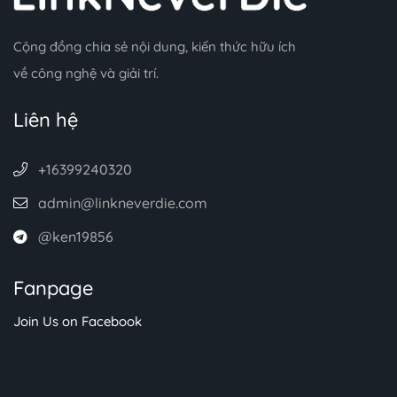
Cộng đồng chia sẻ nội dung, kiến thức hữu ích
về công nghệ và giải trí.
Liên hệ
+16399240320
admin@linkneverdie.com
@ken19856
Fanpage
Join Us on Facebook