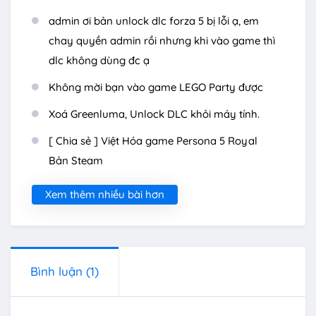
admin ơi bản unlock dlc forza 5 bị lỗi ạ, em
chay quyền admin rồi nhưng khi vào game thì
dlc không dùng đc ạ
Không mời bạn vào game LEGO Party được
Xoá Greenluma, Unlock DLC khỏi máy tính.
[ Chia sẻ ] Việt Hóa game Persona 5 Royal
Bản Steam
Xem thêm nhiều bài hơn
Bình luận
(1)