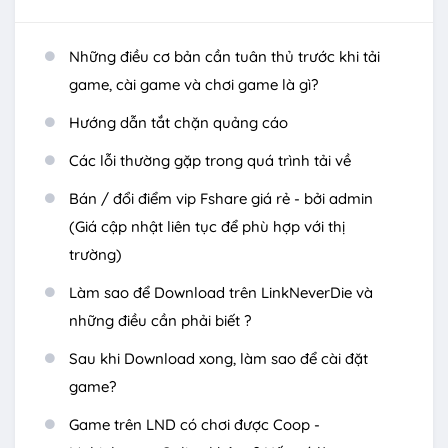
Những điều cơ bản cần tuân thủ trước khi tải
game, cài game và chơi game là gì?
Hướng dẫn tắt chặn quảng cáo
Các lỗi thường gặp trong quá trình tải về
Bán / đổi điểm vip Fshare giá rẻ - bởi admin
(Giá cập nhật liên tục để phù hợp với thị
trường)
Làm sao để Download trên LinkNeverDie và
những điều cần phải biết ?
Sau khi Download xong, làm sao để cài đặt
game?
Game trên LND có chơi được Coop -