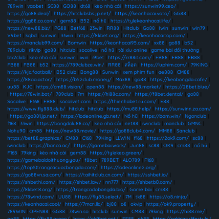
789win
|
vaobet
|
SC88
|
GO88
|
dt68
|
kèo nhà cái
|
https://sunwin99.ceo/
|
https://go88.deal/
|
https://hitclubsbs.jp.net/
|
https://keonhacai.voto/
|
GG88
|
https://gg88.co.com/
|
gem88
|
B52
|
nổ hũ
|
https://tylekeonhacai.life/
|
https://new88.biz/
|
PG88
|
Bet168
|
23win
|
RR88
|
Hitclub
|
Go88
|
Iwin
|
sunwin
|
win79
|
V9bet
|
kqbd
|
sunwin
|
33win
|
https://8kbet.org/
|
https://keonhacaitop.com/
|
https://manclub99.com/
|
Bomwin
|
https://keonhacai95.com/
|
xx88
|
go88
|
b52
|
789club
|
rikvip
|
go88
|
hitclub
|
socolive
|
nổ hũ
|
tài xỉu online
|
game bài đổi thưởng
|
b52club
|
kèo nhà cái
|
sunwin
|
iwin
|
i9bet
|
https://rr88it.com/
|
FB88
|
FB88
|
FB88
|
FB88
|
FB88
|
b52
|
https://789clubze.win/
|
RR88
|
สล็อต
|
https://luphim.com/
|
79KING
|
https://kjc.football/
|
B52 club
|
Bong88
|
Sunwin
|
xem phim fun
|
ae888
|
CM88
|
https://88aa.actor/
|
https://b52club.money/
|
Max88
|
go88
|
https://keobongda.cafe/
|
uu88
|
KJC
|
https://cm88.vision/
|
open88
|
https://new88.market/
|
https://28bet.blue/
|
https://78win.bot/
|
789club
|
7m
|
https://hi88c.com/
|
https://f8bet.dental/
|
go88
|
Socolive
|
F168
|
FB88
|
socolive1 com
|
https://thienhabet.ru.com/
|
E88
|
https://www.fly888.club/
|
hitclub
|
hitclub
|
https://mu88.help/
|
https://sunwinn.za.com/
|
https://go881.jp.net/
|
https://lodeonline.gb.net/
|
Nổ hũ
|
https://bom.win/
|
Ngonclub
|
f168
|
33win
|
https://bongdalu88.co/
|
kèo nhà cái
|
net88
|
iwinclub
|
manclub
|
GMNC
|
Nohu90
|
cm88
|
https://new88.movie/
|
https://go88club4.com/
|
MM88
|
Sanclub
|
https://bet88.graphics/
|
CM88
|
C168
|
79King
|
LLWIN
|
f168
|
https://2ok9.com/
|
sc88
|
iwinclub
|
https://banca.ac/
|
https://gamebai.work/
|
Jun88
|
sc88
|
OK9
|
cm88
|
nổ hũ
|
F168
|
79king
|
kèo nhà cái
|
gem88
|
https://tylekeo.green/
|
https://gamebaidoithuong.you/
|
f8bet
|
789BET
|
ALO789
|
F168
|
https://top10trangcacuocbongda.com/
|
https://lodeonline2.org/
|
https://go88vn.sa.com/
|
https://taihitclub.cn.com/
|
https://sshbet.io/
|
https://shbethi.com/
|
https://shbet.law/
|
nn777
|
https://shbetb0.com/
|
https://8kbet8.org/
|
https://trangcadobongda.bio/
|
Game bài
|
cm88
|
https://78wind.com/
|
UU88
|
https://fly88.select/
|
7M
|
tk88
|
https://o8.ninja/
|
https://keonhacai.cool/
|
https://7mcn.llc/
|
bj88
|
o8
|
okvip
|
https://ok9.property/
|
789WIN
|
OPEN88
|
GG88
|
78win.so
|
hitclub
|
sunwin
|
CM88
|
79king
|
https://hi88.me/
|
go88
|
https://fly88.green/
|
https://ok9bet.net/
|
EE88
|
nk88
|
https://cakhiatv.lifestyle/