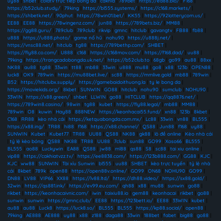
uy88
|
shbet
|
colatv trực tiếp bóng đá
|
cakhia
|
789bet
|
https://ea88.bio/
|
F168
|
https://b52club.study/
|
79king
|
https://bl555.systems/
|
https://c168.markets/
|
https://shbetk.net/
|
90phut
|
https://78win01.bet/
|
KK55
|
https://92lotterycom.us/
|
EE88
|
EE88
|
https://78wingenz.com/
|
jun88
|
https://789bets.biz/
|
MM88
|
https://gg88.guru/
|
789club
|
789club
|
rikvip
|
gmnc
|
hitclub
|
gavangtv
|
FB88
|
fb88
|
u888
|
https://u888.photo/
|
game nổ hũ
|
nohu90
|
https://u888j.net/
|
https://vnsc88.net/
|
hitclub
|
tg88
|
https://789bethp.com/
|
SHBET
|
https://fly88.co.com/
|
U888
|
c168
|
https://c168mov.com/
|
https://f168.dad/
|
uu88
|
79king
|
https://trangcadobongda.uk.net/
|
https://b52club.to
|
68gb
|
go99
|
au88
|
88xx
|
NK88
|
au88
|
tg88
|
33win
|
tt88
|
mb88
|
33win
|
u888
|
mu88
|
go8
|
x88
|
123b
|
OPEN88
|
luck8
|
OK9
|
789win
|
https://mu88bet.live/
|
sc88
|
https://mmlive.gold
|
mb88
|
789win
|
B52
|
https://hitclubx.supply/
|
https://gamebaidoithuong.la
|
ty le bong da
|
https://moviekids.org/
|
8kbet
|
SUNWIN
|
GO88
|
hitclub
|
nohu90
|
sumclub
|
NOHU90
|
33WIN
|
https://x88.green/
|
shbet
|
LLWIN
|
go88
|
HITCLUB
|
https://qq8876.net/
|
https://789win8.casino/
|
98win
|
tg88
|
kubet
|
https://fly88.legal/
|
mb88
|
MM88
|
789win
|
O8
|
kuwin
|
Hay88
|
888NEW
|
https://keonhacai55.fund/
|
xn88
|
123b
|
8kbet
|
C168
|
RR88
|
kèo nhà cái
|
https://ketquabongda.com.mx/
|
Lc88
|
33win
|
vn88
|
BL555
|
https://x88.ing/
|
TR88
|
hi88
|
f168
|
https://x88.channel/
|
QS88
|
Jun88
|
f168
|
uy88
|
SUNWIN
|
Kubet
|
Kubet77
|
TR88
|
UU88
|
QS88
|
NK88
|
gk88
|
lô đề online
|
Kèo nhà cái
|
tỷ lệ kèo bóng
|
QS88
|
NK88
|
TR88
|
UU88
|
7club
|
sun88
|
GO99
|
Xoso66
|
BL555
|
BL555
|
ao88
|
Luckywin
|
EA88
|
QS88
|
jw88
|
ml88
|
qs88
|
S8
|
sc88
|
tai xiu online
|
vip88
|
https://cakhiatvzz.tv/
|
https://ee8838.com/
|
https://123b888.com/
|
GG88
|
KJC
|
KJC
|
ww88
|
SUNWIN
|
Tài xỉu Sunwin
|
bl555
|
uu88
|
SHBET
|
kèo trực tuyến
|
tỷ lệ nhà
cái
|
8kbet
|
789k
|
open88
|
https://open88v.online/
|
GO99
|
ON68
|
NOHU90
|
GO99
|
DN88
|
LV88
|
VIP66
|
XX88
|
https://lv88.ltd/
|
https://dh88.video/
|
https://sx88.gold/
|
32win
|
https://qs881.ink/
|
https://ev99.eu.com/
|
qh88
|
x88
|
mu88
|
sunwin
|
go88
|
rikbet
|
https://keonhacaivnic.com/
|
iwin
|
taixiu88.io
|
gem88
|
keonhacai
|
rikbet
|
go88
|
sunwin
|
sunwin
|
https://gmnc.club/
|
EE88
|
https://123bett.io/
|
EE88
|
33WIN
|
kubet
|
au88
|
au88
|
Luck8
|
https://luck8.so/
|
BL555
|
BL555
|
https://kp88.social/
|
open88
|
79king
|
AE888
|
AE888
|
uy88
|
x88
|
z188
|
daga88
|
33win
|
188bet
|
fabet
|
big88
|
go88
|