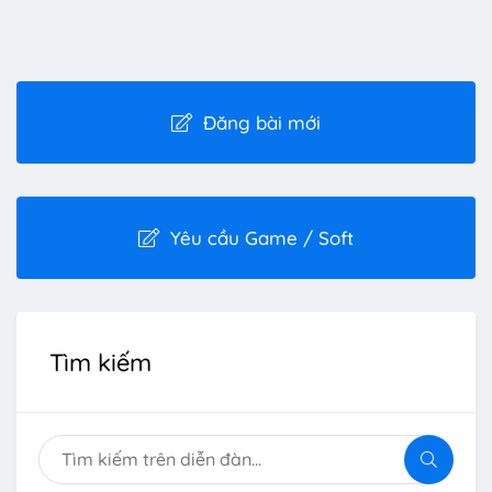
Đăng bài mới
Yêu cầu Game / Soft
Tìm kiếm