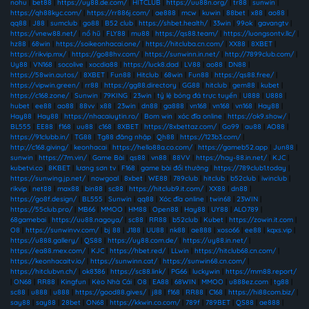
nohu
|
bet88
|
https://uy88.de.com/
|
HITCLUB
|
https://uu88n.org/
|
tr88
|
sunwin
|
https://qh88kyc.com/
|
https://rr886j.com/
|
ae888
|
mcw
|
kuwin
|
88bet
|
x88
|
ao88
|
qq88
|
J88
|
sumclub
|
go88
|
B52 club
|
https://shbet.health/
|
33win
|
99ok
|
gavangtv
|
https://vnew88.net/
|
nổ hũ
|
FLY88
|
mu88
|
https://qs88.team/
|
https://luongsontv.llc/
|
hz88
|
68win
|
https://soikeonhacai.one/
|
https://hitcluba.cn.com/
|
XX88
|
8XBET
|
https://rikvip.mx/
|
https://go88hv.com/
|
https://sunwinn.in.net/
|
http://7899club.com/
|
Uy88
|
VN168
|
socolive
|
xocdia88
|
https://luck8.dad
|
LV88
|
ao88
|
DN88
|
https://58win.autos/
|
8XBET
|
Fun88
|
Hitclub
|
68win
|
Fun88
|
https://qs88.free/
|
https://vipwin.green/
|
rr88
|
https://gg88.directory
|
GG88
|
hitclub
|
gem88
|
kubet
|
https://c168.zone/
|
Sunwin
|
79KING
|
23win
|
tỷ lệ bóng đá trực tuyến
|
U888
|
U888
|
hubet
|
ee88
|
ao88
|
88vv
|
x88
|
23win
|
dn88
|
ga888
|
vn168
|
vn168
|
vn168
|
Hay88
|
Hay88
|
Hay88
|
https://nhacaiuytin.ro/
|
Bom win
|
xóc đĩa online
|
https://ok9.show/
|
BL555
|
EE88
|
f168
|
uu88
|
c168
|
8XBET
|
https://8xbettaz.com/
|
Go99
|
au88
|
AO88
|
https://91clubb.in/
|
TG88
|
Tg88 đăng nhập
|
Qh88
|
https://123b3.com/
|
http://c168.giving/
|
keonhacai
|
https://hello88a.co.com/
|
https://gameb52.app
|
Jun88
|
sunwin
|
https://7m.vin/
|
Game Bài
|
qs88
|
vn88
|
88VV
|
https://hay-88.in.net/
|
KJC
|
kubetvi.co
|
8KBET
|
lương sơn tv
|
F168
|
game bài đổi thưởng
|
https://789club1.today
|
https://sunwing.jp.net/
|
nowgoal
|
8xbet
|
WE88
|
789club
|
hitclub
|
b52club
|
iwinclub
|
rikvip
|
net88
|
max88
|
bin88
|
sc88
|
https://hitclub9.it.com/
|
XX88
|
dn88
|
https://go8f.design/
|
BL555
|
Sunwin
|
qq88
|
Xóc đĩa online
|
twin68
|
23WIN
|
https://55club.pro/
|
MB66
|
MMOO
|
HM88
|
Open88
|
Hay88
|
UY88
|
ALO789
|
68gamebai
|
https://uu88.nagoya/
|
sc88
|
RR88
|
b52club
|
Kubet
|
https://zowin.it.com
|
O8
|
https://sunwinvv.com/
|
bj 88
|
J188
|
UU88
|
nk88
|
ae888
|
xoso66
|
ee88
|
kqxs.vip
|
https://u888.gallery/
|
QS88
|
https://uy88.com.de/
|
https://uy88.in.net/
|
https://ea88.mex.com/
|
KJC
|
https://hbet.red/
|
LLwin
|
https://hitclub68.cn.com/
|
https://keonhacaitv.io/
|
https://sunwinn.cat/
|
https://sunwin68.cn.com/
|
https://hitclubvn.ch/
|
ok8386
|
https://sc88.link/
|
PG66
|
luckywin
|
https://mm88.report/
|
ON68
|
RR88
|
Kingfun
|
Kèo Nhà Cái
|
O8
|
EA88
|
68WIN
|
MMOO
|
u888ez.com
|
tg88
|
sc88
|
u888
|
u888
|
https://good88.gives/
|
j88
|
f168
|
RR88
|
C168
|
https://hi88com.biz/
|
say88
|
say88
|
28bet
|
ON68
|
https://kkwin.co.com/
|
789f
|
789BET
|
QS88
|
ae888
|