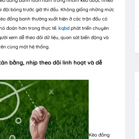
, kèo đồng banh luôn nằm trong nhóm kèo được nhiều
ai đội bóng trước giờ thi đấu. Không giống những mức
 kèo đồng banh thường xuất hiện ở các trận đấu có
khó đoán hơn trong thực tế.
kqbd
phát triển chuyên
i xem dễ theo dõi dữ liệu, quan sát biến động và
trên cùng một hệ thống.
ân bằng, nhịp theo dõi linh hoạt và dễ
Kèo đồng