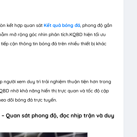
còn kết hợp quan sát
Kết quả bóng đá
, phong độ gần
 nhằm mở rộng góc nhìn phân tích.KQBD hiện tối ưu
ếp cận thông tin bóng đá trên nhiều thiết bị khác
p người xem duy trì trải nghiệm thuận tiện hơn trong
KQBD nhờ khả năng hiển thị trực quan và tốc độ cập
heo dõi bóng đá trực tuyến.
 – Quan sát phong độ, đọc nhịp trận và duy