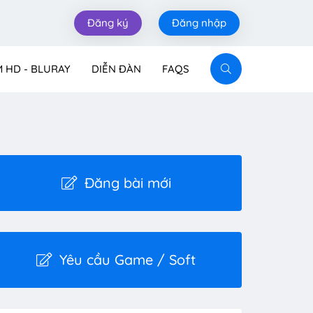
Đăng ký
Đăng nhập
M HD - BLURAY
DIỄN ĐÀN
FAQS
Đăng bài mới
Yêu cầu Game / Soft