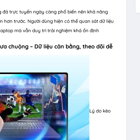
g đá trực tuyến ngày càng phổ biến nên khả năng
m hơn trước. Người dùng hiện có thể quan sát dữ liệu
 laptop mà vẫn duy trì trải nghiệm khá ổn định
a chuộng – Dữ liệu cân bằng, theo dõi dễ
Lý do kèo