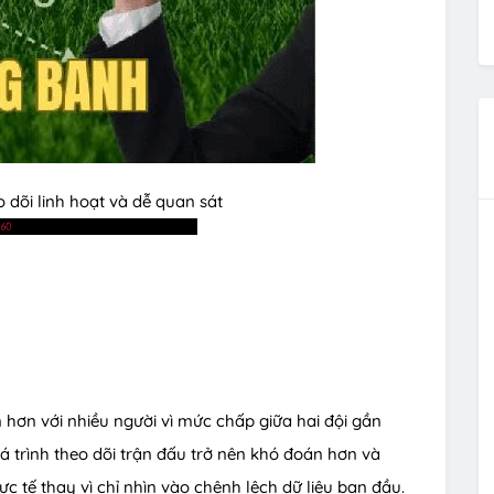
 dõi linh hoạt và dễ quan sát
hơn với nhiều người vì mức chấp giữa hai đội gần
uá trình theo dõi trận đấu trở nên khó đoán hơn và
c tế thay vì chỉ nhìn vào chênh lệch dữ liệu ban đầu.