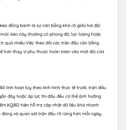
èo đồng banh là sự cân bằng khá rõ giữa hai đội
n mức kèo này thường có phong độ, lực lượng hoặc
h quá nhiều.Việc theo dõi các trận đấu cân bằng
tế hơn thay vì phụ thuộc hoàn toàn vào một đội cửa
 linh hoạt tùy theo tình hình thực tế trước trận đấu.
gần đây hoặc áp lực thi đấu đều có thể ảnh hưởng
i điểm.KQBD hiện hỗ trợ cập nhật dữ liệu khá nhanh
n động và quan sát trận đấu rõ ràng hơn mỗi ngày.