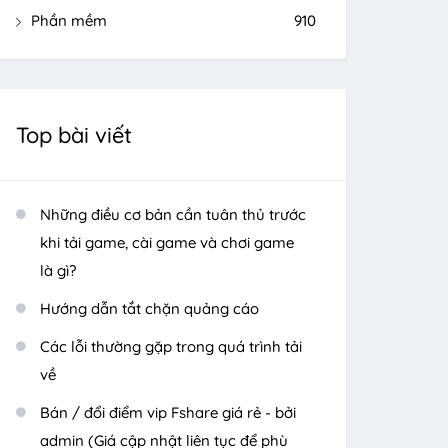
Phần mềm
910
Top bài viết
Những điều cơ bản cần tuân thủ trước
khi tải game, cài game và chơi game
là gì?
Hướng dẫn tắt chặn quảng cáo
Các lỗi thường gặp trong quá trình tải
về
Bán / đổi điểm vip Fshare giá rẻ - bởi
admin (Giá cập nhật liên tục để phù