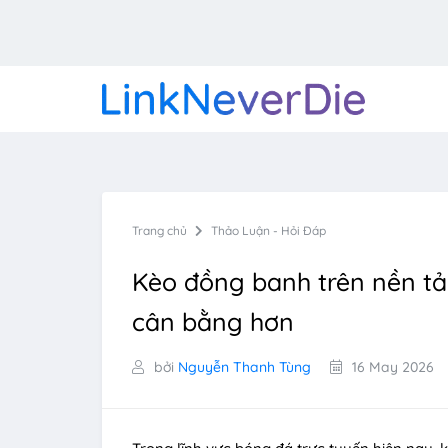
Trang chủ
Thảo Luận - Hỏi Đáp
Kèo đồng banh trên nền t
cân bằng hơn
bởi
Nguyễn Thanh Tùng
16 May 2026