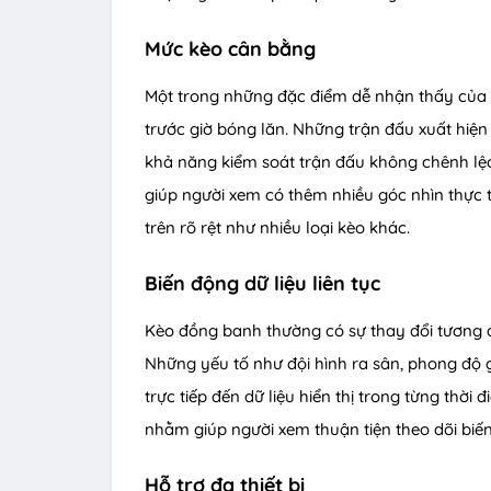
Mức kèo cân bằng
Một trong những đặc điểm dễ nhận thấy của k
trước giờ bóng lăn. Những trận đấu xuất hiệ
khả năng kiểm soát trận đấu không chênh lệc
giúp người xem có thêm nhiều góc nhìn thực 
trên rõ rệt như nhiều loại kèo khác.
Biến động dữ liệu liên tục
Kèo đồng banh thường có sự thay đổi tương đối
Những yếu tố như đội hình ra sân, phong độ 
trực tiếp đến dữ liệu hiển thị trong từng thờ
nhằm giúp người xem thuận tiện theo dõi biế
Hỗ trợ đa thiết bị