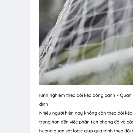
Kinh nghiệm theo dõi kèo đồng banh – Quan s
định
Nhiều người hiện nay không còn theo dõi kè
trọng hơn đến việc phân tích phong độ và cách 
hướng quan sát logic giúp quá trình theo dõi