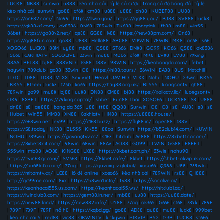
LUCK8
|
NK88
|
sunwin
|
u888
|
kèo nhà cái
|
tỷ lệ cá cược
|
trang cá độ bóng đá
|
tỷ lệ
kèo nhà cái
|
sunwin
|
go88
|
cf68
|
cm88
|
u888
|
u888
|
qh88
|
KUBET88
|
UU88
|
https://on682.com/
|
Na99
|
https://llwin.you/
|
https://gg88.you/
|
BJ88
|
SV888
|
luck8
|
https://gk88-z1.com/
|
ok8386
|
ON68
|
789win
|
TK688
|
bongdalu
|
fb88
|
m88
|
win55
|
86bet
|
https://go88v2.net/
|
qs88
|
GG88
|
lv88
|
https://new88pm.com/
|
On68
|
https://gg88fun.com
|
go88
|
U888
|
Hello88
|
ABC88
|
VIPWIN
|
78WIN
|
MK8
|
on68
|
s66
|
XOSO66
|
LUCK8
|
88M
|
uy88
|
mb88
|
QS88
|
ST666
|
DN88
|
GO99
|
KO66
|
QS88
|
ok8386
|
S666
|
CAKHIATV
|
SOCOLIVE
|
33win
|
mu88
|
MB66
|
cf68
|
MK8
|
LV88
|
LV88
|
79king
|
88AA
|
BET88
|
bj88
|
888VND
|
TG88
|
188V
|
98WIN
|
https://keobongda.com/
|
febet
|
haywin
|
789club
|
go88
|
33win
|
O8
|
https://hi88.tours/
|
36WIN
|
EA88
|
8US
|
Motchill
|
TDTC
|
TD88
|
TD88
|
VLXX
|
Sex Việt
|
Heovl
|
JAV HD
|
VLXX
|
Nohu
|
NOHU
|
23win
|
KK55
|
KK55
|
BL555
|
luck8
|
123b
|
ko66
|
https://hay88.org.uk/
|
BL555
|
luongsontv
|
qh88
|
789win
|
go99
|
mu88
|
bj88
|
uu88
|
DN88
|
CM88
|
bj88
|
https://xoilactv.llc/
|
luongsontv
|
OK9
|
8XBET
|
https://79king.capital/
|
shbet
|
Fun88 Thai
|
XOSO66
|
LUCKY88
|
S8
|
U888
|
dn88
|
s8
|
ae888
|
bong da 365
|
J88
|
tt88
|
QQ88
|
Sunwin
|
O8
|
O8
|
s8
|
AU88
|
s8
|
s8
|
Hubet
|
Win55
|
MM88
|
XN88
|
Cakhiatv
|
HM88
|
https://u8888.house/
|
https://e68win.net
|
ev99
|
https://c168.buzz/
|
https://fly88.in/
|
open88
|
188V
|
https://S8.today
|
NK88
|
BL555
|
KK55
|
88aa
|
Sunwin
|
https://b52club14.com/
|
KUWIN
|
NOHU
|
789win
|
https://gavangtvv.cc/
|
C168
|
hitclub
|
Ae888
|
https://8xbet1.co.com/
|
https://8xbet8x.it.com/
|
98win
|
68win
|
88AA
|
AO88
|
GO99
|
LLWIN
|
GG88
|
F8BET
|
555win
|
mb88
|
AO88
|
KING88
|
LX88
|
https://8kbet.com.ph/
|
33win
|
nohu90
|
https://twin68.gr.com/
|
SV368
|
https://8kbet.cafe/
|
8kbet
|
https://shbet-okvip.uk.com/
|
https://on68info.com/
|
77ag
|
https://gavangtv.global/
|
xoso66
|
QS88
|
U88
|
789win
|
https://mitomtv.cx/
|
LC88
|
lô đề online
|
xoso66
|
kèo nhà cái
|
789WIN
|
rs88
|
QH888
|
http://go99me.com/
|
8xx
|
https://58win1.info/
|
tv88
|
https://socolive.ai/
|
https://keonhacai555.us.com/
|
https://keonhacai55.ws/
|
http://hitclub1.ac/
|
https://iwinclub8.com/
|
https://gem88.in.net/
|
mb88
|
uu88
|
https://uu88.date/
|
https://new88.land/
|
https://new882.info/
|
UY88
|
77ag
|
ok365
|
G666
|
c168
|
789k
|
789F
|
789F
|
789F
|
789F
|
nổ hũ
|
https://kqbd.gg/
|
go88
|
AD88
|
au88
|
mu88
|
luck8
|
999bet
|
kèo nhà cái 5
|
red88
|
vic88
|
OKWINTV
|
luckywin
|
RIKVIP
|
B52
|
123B
|
LUCK8
|
st666
|