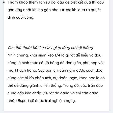
Tham khảo thêm lịch sử đối đầu để biết kết quả thi đấu
gần đây nhất khi họ gặp nhau trước khi đưa ra quyết
định cuối cùng.
Các thủ thuật bắt kèo 1/4 giúp tăng cơ hội thắng
Nhìn chung, khái niệm kèo 1/4 là gì rất dễ hiểu và đây
cũng là hình thức cá độ bóng đá đơn giản, phù hợp với
mọi khách hàng. Các bạn chỉ cần nắm được cách đọc
cùng các bí kíp phân tích, dự đoán logic, khoa học là có
thể dễ dàng giành chiến thắng. Trong đó, các trận đấu
cung cấp kèo chấp 1/4 rất đa dạng và chỉ cần đăng
nhập Bsport sẽ được trải nghiệm ngay.