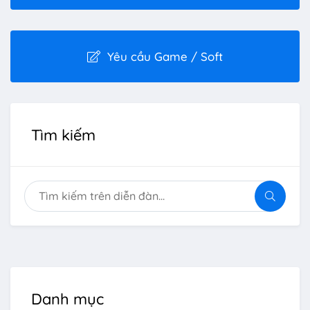
Yêu cầu Game / Soft
Tìm kiếm
Danh mục