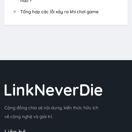
nào ?
Tổng hợp các lỗi xảy ra khi chơi game
Cộng đồng chia sẻ nội dung, kiến thức hữu ích
về công nghệ và giải trí.
Liên hệ