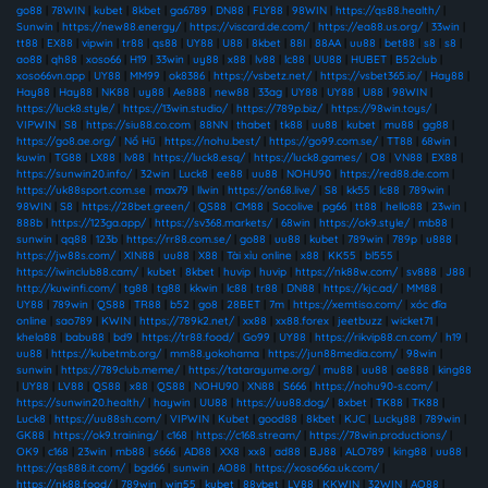
go88
|
78WIN
|
kubet
|
8kbet
|
ga6789
|
DN88
|
FLY88
|
98WIN
|
https://qs88.health/
|
Sunwin
|
https://new88.energy/
|
https://viscard.de.com/
|
https://ea88.us.org/
|
33win
|
tt88
|
EX88
|
vipwin
|
tr88
|
qs88
|
UY88
|
U88
|
8kbet
|
88I
|
88AA
|
uu88
|
bet88
|
s8
|
s8
|
ao88
|
qh88
|
xoso66
|
H19
|
33win
|
uy88
|
x88
|
lv88
|
lc88
|
UU88
|
HUBET
|
B52club
|
xoso66vn.app
|
UY88
|
MM99
|
ok8386
|
https://vsbetz.net/
|
https://vsbet365.io/
|
Hay88
|
Hay88
|
Hay88
|
NK88
|
uy88
|
Ae888
|
new88
|
33ag
|
UY88
|
UY88
|
U88
|
98WIN
|
https://luck8.style/
|
https://13win.studio/
|
https://789p.biz/
|
https://98win.toys/
|
VIPWIN
|
S8
|
https://siu88.co.com
|
88NN
|
thabet
|
tk88
|
uu88
|
kubet
|
mu88
|
gg88
|
https://go8.ae.org/
|
Nổ Hũ
|
https://nohu.best/
|
https://go99.com.se/
|
TT88
|
68win
|
kuwin
|
TG88
|
LX88
|
lv88
|
https://luck8.esq/
|
https://luck8.games/
|
O8
|
VN88
|
EX88
|
https://sunwin20.info/
|
32win
|
Luck8
|
ee88
|
uu88
|
NOHU90
|
https://red88.de.com
|
https://uk88sport.com.se
|
max79
|
llwin
|
https://on68.live/
|
S8
|
kk55
|
lc88
|
789win
|
98WIN
|
S8
|
https://28bet.green/
|
QS88
|
CM88
|
Socolive
|
pg66
|
tt88
|
hello88
|
23win
|
888b
|
https://123ga.app/
|
https://sv368.markets/
|
68win
|
https://ok9.style/
|
mb88
|
sunwin
|
qq88
|
123b
|
https://rr88.com.se/
|
go88
|
uu88
|
kubet
|
789win
|
789p
|
u888
|
https://jw88s.com/
|
XIN88
|
uu88
|
X88
|
Tài xỉu online
|
x88
|
KK55
|
bl555
|
https://iwinclub88.cam/
|
kubet
|
8kbet
|
huvip
|
huvip
|
https://nk88w.com/
|
sv888
|
J88
|
http://kuwinfi.com/
|
tg88
|
tg88
|
kkwin
|
lc88
|
tr88
|
DN88
|
https://kjc.ad/
|
MM88
|
UY88
|
789win
|
QS88
|
TR88
|
b52
|
go8
|
28BET
|
7m
|
https://xemtiso.com/
|
xóc đĩa
online
|
sao789
|
KWIN
|
https://789k2.net/
|
xx88
|
xx88.forex
|
jeetbuzz
|
wicket71
|
khela88
|
babu88
|
bd9
|
https://tr88.food/
|
Go99
|
UY88
|
https://rikvip88.cn.com/
|
h19
|
uu88
|
https://kubetmb.org/
|
mm88.yokohama
|
https://jun88media.com/
|
98win
|
sunwin
|
https://789club.meme/
|
https://tatarayume.org/
|
mu88
|
uu88
|
ae888
|
king88
|
UY88
|
LV88
|
QS88
|
x88
|
QS88
|
NOHU90
|
XN88
|
S666
|
https://nohu90-s.com/
|
https://sunwin20.health/
|
haywin
|
UU88
|
https://uu88.dog/
|
8xbet
|
TK88
|
TK88
|
Luck8
|
https://uu88sh.com/
|
VIPWIN
|
Kubet
|
good88
|
8kbet
|
KJC
|
Lucky88
|
789win
|
GK88
|
https://ok9.training/
|
c168
|
https://c168.stream/
|
https://78win.productions/
|
OK9
|
c168
|
23win
|
mb88
|
s666
|
AD88
|
XX8
|
xx8
|
ad88
|
BJ88
|
ALO789
|
king88
|
uu88
|
https://qs888.it.com/
|
bgd66
|
sunwin
|
AO88
|
https://xoso66a.uk.com/
|
https://nk88.food/
|
789win
|
win55
|
kubet
|
88vbet
|
LV88
|
KKWIN
|
32WIN
|
AO88
|