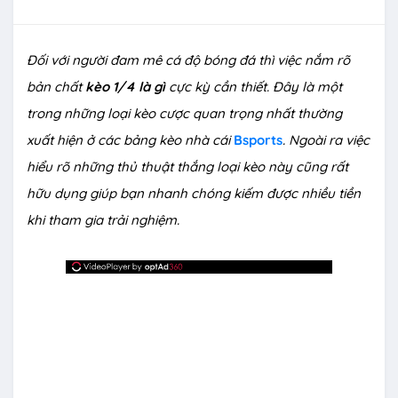
Đối với người đam mê cá độ bóng đá thì việc nắm rõ
bản chất
kèo 1/4 là gì
cực kỳ cần thiết. Đây là một
trong những loại kèo cược quan trọng nhất thường
xuất hiện ở các bảng kèo nhà cái
Bsports
. Ngoài ra việc
hiểu rõ những thủ thuật thắng loại kèo này cũng rất
hữu dụng giúp bạn nhanh chóng kiếm được nhiều tiền
khi tham gia trải nghiệm.