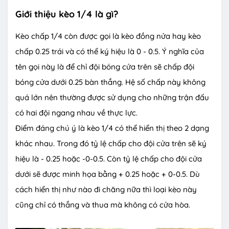
Giới thiệu kèo 1/4 là gì?
Kèo chấp 1/4 còn được gọi là kèo đồng nửa hay kèo
chấp 0.25 trái và có thể ký hiệu là 0 - 0.5. Ý nghĩa của
tên gọi này là để chỉ đội bóng cửa trên sẽ chấp đội
bóng cửa dưới 0.25 bàn thắng. Hệ số chấp này không
quá lớn nên thường được sử dụng cho những trận đấu
có hai đội ngang nhau về thực lực.
Điểm đáng chú ý là kèo 1/4 có thể hiển thị theo 2 dạng
khác nhau. Trong đó tỷ lệ chấp cho đội cửa trên sẽ ký
hiệu là - 0.25 hoặc -0-0.5. Còn tỷ lệ chấp cho đội cửa
dưới sẽ được minh họa bằng + 0.25 hoặc + 0-0.5. Dù
cách hiển thị như nào đi chăng nữa thì loại kèo này
cũng chỉ có thắng và thua mà không có cửa hòa.