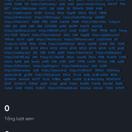
NH88
|
GG88
|
O8
|
https://ok9.today/
|
s666
|
xx88
|
game bai doi thuong
|
RIKVIP
|
THA
BET
|
https://bk8.locker
|
KK55
|
J88
|
U888
|
S8
|
789WIN
|
DN88
|
HI88
|
https://qq88.social/
|
GO88
|
Suncity
|
88aa
|
Hay88
|
98win
|
98win
|
MB66
|
https://dn88vl.com/
|
https://789k2.app/
|
https://nohu90k.org/
|
ok8386
|
https://s8ax.com/
|
mb66
|
F168
|
U888
|
man88
|
mb66
|
https://c168.mobi/
|
luckywin
|
hi88
|
j88
|
u888
|
lc88
|
X88
|
GOOD88
|
au88
|
alo789
|
max79
|
sonclub
|
https://go88vip.uk.com
|
https://88m89.com/
|
luck8
|
KUBET
|
789F
|
RR88
|
kk55
|
Trang
chủ TG88
|
98WIN
|
https://78win.dental/
|
88xx
|
U88
|
Hay88
|
https://go88ca.win/
|
789win
|
nổ hũ
|
pg88
|
https://78winn.co/
|
https://789winss.net/
|
LUCKYWIN
|
S8
|
Trang chủ AO88
|
789p
|
VIP66
|
https://ae8888.lat/
|
68win
|
ae888
|
CV666
|
X88
|
TG88
|
AO88
|
O8
|
69VN
|
69VN
|
69VN
|
69VN
|
69VN
|
69VN
|
69VN
|
69VN
|
69VN
|
ric79
|
qh88
|
https://ao88y.top/
|
j88
|
C168
|
SC88
|
go88
|
https://nbett.tech/
|
https://nk88.gives/
|
https://alo789.vip/
|
x88
|
Trang chủ New88
|
33win
|
xoso66
|
33win
|
F168
|
KUWIN
|
LV88
|
okwin
|
kp88
|
go8
|
kuwin
|
ea88
|
lv88
|
jw88
|
sx88
|
VIP66
|
Luck8
|
Hitclub
|
c168
|
uy88
|
https://lc88.poker/
|
https://pg99.guru/
|
https://ee88.press/
|
lc88
|
UU88
|
http://98win.locker
|
w88
|
https://vipwin.krd/
|
https://tr88.krd/
|
789win
|
92lottery
|
game bài 68
|
go789
|
https://b52.gr.com
|
23win
|
7m cn
|
ko66
|
lô đề online
|
99ok
|
SUNWIN
|
Sanclub
|
vin777
|
7club
|
V9Bet
|
vip88
|
sun88
|
tỷ lệ kèo bóng
|
NOHUWIN
|
8DAY
|
SUNWIN
|
789bet
|
qs88
|
hubet
|
gk88
|
Fabet
|
Red88
|
Five88
|
Gem88
|
Da88
|
Oxbet
|
Uk88
|
NOHU
|
KUBET
|
https://789clubbb.net
|
b52club
|
Hitclub
|
YO88
|
WIN79
|
0
Tổng lượt xem