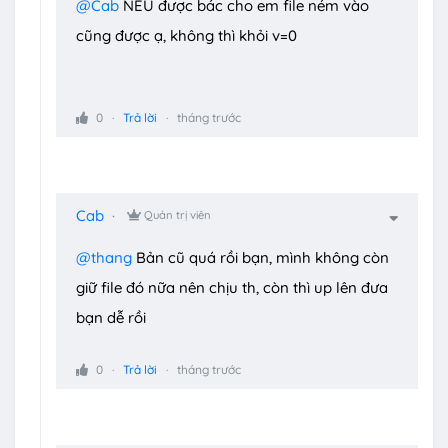
@Cab
NẾU được bác cho em file ném vào
cũng được ạ, không thì khỏi v=0
0
Trả lời
tháng trước
Cab
Quản trị viên
@thang
Bản cũ quá rồi bạn, mình không còn
giữ file đó nữa nên chịu th, còn thì up lên đưa
bạn dễ rồi
0
Trả lời
tháng trước