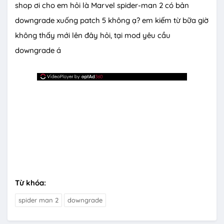
shop ơi cho em hỏi là Marvel spider-man 2 có bản
downgrade xuống patch 5 không ạ? em kiếm từ bữa giờ
không thấy mới lên đây hỏi, tại mod yêu cầu
downgrade á
Từ khóa:
spider man 2
downgrade