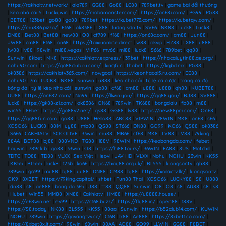
https://rakhoitv.network/
|
alo789
|
GG88
|
Go88
|
LC88
|
789bet.tv
|
game bài đổi thưởng
|
kèo nhà cái 5
|
Luckywin
|
https://mobamonster.com/
|
https://on68i.com/
|
PG99
|
PG88
|
BET88
|
123bet
|
go88
|
go88
|
789bet
|
https://kubet773.com/
|
https://kubetqw.com/
|
https://mu886.pizza/
|
F168
|
ok8386
|
LX88
|
lương sơn tv
|
SV66
|
NK88
|
Luck8
|
Luck8
|
DN88
|
Bet88
|
Bet88
|
new88
|
O8
|
cf789
|
f168
|
https://on68c.com/
|
cm88
|
Jun88
|
JW88
|
cm88
|
F168
|
on68
|
https://taixiuonline.direct
|
w88
|
rikvip
|
HZ88
|
LX88
|
u888
|
jw88
|
lv88
|
98win
|
ml88.vegas
|
VIP66
|
mv66
|
ml88
|
luck8
|
S666
|
789bet
|
qq88
|
Sunwin
|
8kbet
|
MK8
|
https://cakhiatv.express/
|
39bet
|
https://nhacaiuytin88.ae.org/
|
nohu90 com
|
https://go88club.ru.com/
|
kingfun
|
thabet
|
https://kqbd.mx
|
PG88
|
ok8386
|
https://cakhiatv365.com/
|
nowgoal
|
https://keonhacai5.ru.com/
|
EE88
|
nohu90
|
7m
|
LUCK8
|
NK88
|
sunwin
|
u888
|
kèo nhà cái
|
tỷ lệ cá cược
|
trang cá độ
bóng đá
|
tỷ lệ kèo nhà cái
|
sunwin
|
go88
|
cf68
|
cm88
|
u888
|
u888
|
qh88
|
KUBET88
|
UU88
|
https://on682.com/
|
Na99
|
https://llwin.you/
|
https://gg88.you/
|
BJ88
|
SV888
|
luck8
|
https://gk88-z1.com/
|
ok8386
|
ON68
|
789win
|
TK688
|
bongdalu
|
fb88
|
m88
|
win55
|
86bet
|
https://go88v2.net/
|
qs88
|
GG88
|
lv88
|
https://new88pm.com/
|
On68
|
https://gg88fun.com
|
go88
|
U888
|
Hello88
|
ABC88
|
VIPWIN
|
78WIN
|
MK8
|
on68
|
s66
|
XOSO66
|
LUCK8
|
88M
|
uy88
|
mb88
|
QS88
|
ST666
|
DN88
|
GO99
|
KO66
|
QS88
|
ok8386
|
S666
|
CAKHIATV
|
SOCOLIVE
|
33win
|
mu88
|
MB66
|
cf68
|
MK8
|
LV88
|
LV88
|
79king
|
88AA
|
BET88
|
bj88
|
888VND
|
TG88
|
188V
|
98WIN
|
https://keobongda.com/
|
febet
|
haywin
|
789club
|
go88
|
33win
|
O8
|
https://hi88.tours/
|
36WIN
|
EA88
|
8US
|
Motchill
|
TDTC
|
TD88
|
TD88
|
VLXX
|
Sex Việt
|
Heovl
|
JAV HD
|
VLXX
|
Nohu
|
NOHU
|
23win
|
KK55
|
KK55
|
BL555
|
luck8
|
123b
|
ko66
|
https://hay88.org.uk/
|
BL555
|
luongsontv
|
qh88
|
789win
|
go99
|
mu88
|
bj88
|
uu88
|
DN88
|
CM88
|
bj88
|
https://xoilactv.llc/
|
luongsontv
|
OK9
|
8XBET
|
https://79king.capital/
|
shbet
|
Fun88 Thai
|
XOSO66
|
LUCKY88
|
S8
|
U888
|
dn88
|
s8
|
ae888
|
bong da 365
|
J88
|
tt88
|
QQ88
|
Sunwin
|
O8
|
O8
|
s8
|
AU88
|
s8
|
s8
|
Hubet
|
Win55
|
MM88
|
XN88
|
Cakhiatv
|
HM88
|
https://u8888.house/
|
https://e68win.net
|
ev99
|
https://c168.buzz/
|
https://fly88.in/
|
open88
|
188V
|
https://S8.today
|
NK88
|
BL555
|
KK55
|
88aa
|
Sunwin
|
https://b52club14.com/
|
KUWIN
|
NOHU
|
789win
|
https://gavangtvv.cc/
|
C168
|
lx88
|
Ae888
|
https://8xbet1.co.com/
|
https://8xbet8x.it.com/
|
98win
|
68win
|
88AA
|
AO88
|
GO99
|
LLWIN
|
GG88
|
F8BET
|