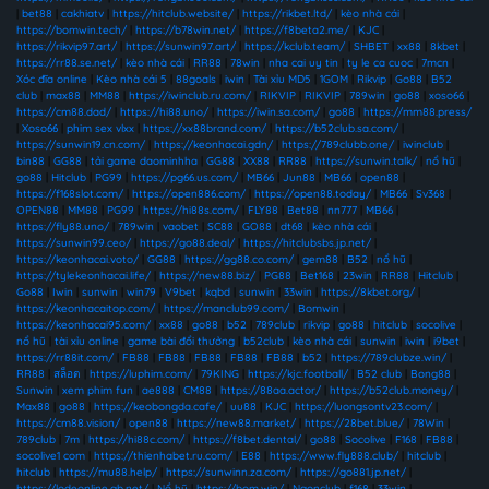
|
bet88
|
cakhiatv
|
https://hitclub.website/
|
https://rikbet.ltd/
|
kèo nhà cái
|
https://bomwin.tech/
|
https://b78win.net/
|
https://f8beta2.me/
|
KJC
|
https://rikvip97.art/
|
https://sunwin97.art/
|
https://kclub.team/
|
SHBET
|
xx88
|
8kbet
|
https://rr88.se.net/
|
kèo nhà cái
|
RR88
|
78win
|
nha cai uy tin
|
ty le ca cuoc
|
7mcn
|
Xóc đĩa online
|
Kèo nhà cái 5
|
88goals
|
iwin
|
Tài xỉu MD5
|
1GOM
|
Rikvip
|
Go88
|
B52
club
|
max88
|
MM88
|
https://iwinclub.ru.com/
|
RIKVIP
|
RIKVIP
|
789win
|
go88
|
xoso66
|
https://cm88.dad/
|
https://hi88.uno/
|
https://iwin.sa.com/
|
go88
|
https://mm88.press/
|
Xoso66
|
phim sex vlxx
|
https://xx88brand.com/
|
https://b52club.sa.com/
|
https://sunwin19.cn.com/
|
https://keonhacai.gdn/
|
https://789clubb.one/
|
iwinclub
|
bin88
|
GG88
|
tải game daominhha
|
GG88
|
XX88
|
RR88
|
https://sunwin.talk/
|
nổ hũ
|
go88
|
Hitclub
|
PG99
|
https://pg66.us.com/
|
MB66
|
Jun88
|
MB66
|
open88
|
https://f168slot.com/
|
https://open886.com/
|
https://open88.today/
|
MB66
|
Sv368
|
OPEN88
|
MM88
|
PG99
|
https://hi88s.com/
|
FLY88
|
Bet88
|
nn777
|
MB66
|
https://fly88.uno/
|
789win
|
vaobet
|
SC88
|
GO88
|
dt68
|
kèo nhà cái
|
https://sunwin99.ceo/
|
https://go88.deal/
|
https://hitclubsbs.jp.net/
|
https://keonhacai.voto/
|
GG88
|
https://gg88.co.com/
|
gem88
|
B52
|
nổ hũ
|
https://tylekeonhacai.life/
|
https://new88.biz/
|
PG88
|
Bet168
|
23win
|
RR88
|
Hitclub
|
Go88
|
Iwin
|
sunwin
|
win79
|
V9bet
|
kqbd
|
sunwin
|
33win
|
https://8kbet.org/
|
https://keonhacaitop.com/
|
https://manclub99.com/
|
Bomwin
|
https://keonhacai95.com/
|
xx88
|
go88
|
b52
|
789club
|
rikvip
|
go88
|
hitclub
|
socolive
|
nổ hũ
|
tài xỉu online
|
game bài đổi thưởng
|
b52club
|
kèo nhà cái
|
sunwin
|
iwin
|
i9bet
|
https://rr88it.com/
|
FB88
|
FB88
|
FB88
|
FB88
|
FB88
|
b52
|
https://789clubze.win/
|
RR88
|
สล็อต
|
https://luphim.com/
|
79KING
|
https://kjc.football/
|
B52 club
|
Bong88
|
Sunwin
|
xem phim fun
|
ae888
|
CM88
|
https://88aa.actor/
|
https://b52club.money/
|
Max88
|
go88
|
https://keobongda.cafe/
|
uu88
|
KJC
|
https://luongsontv23.com/
|
https://cm88.vision/
|
open88
|
https://new88.market/
|
https://28bet.blue/
|
78Win
|
789club
|
7m
|
https://hi88c.com/
|
https://f8bet.dental/
|
go88
|
Socolive
|
F168
|
FB88
|
socolive1 com
|
https://thienhabet.ru.com/
|
E88
|
https://www.fly888.club/
|
hitclub
|
hitclub
|
https://mu88.help/
|
https://sunwinn.za.com/
|
https://go881.jp.net/
|
https://lodeonline.gb.net/
|
Nổ hũ
|
https://bom.win/
|
Ngonclub
|
f168
|
33win
|