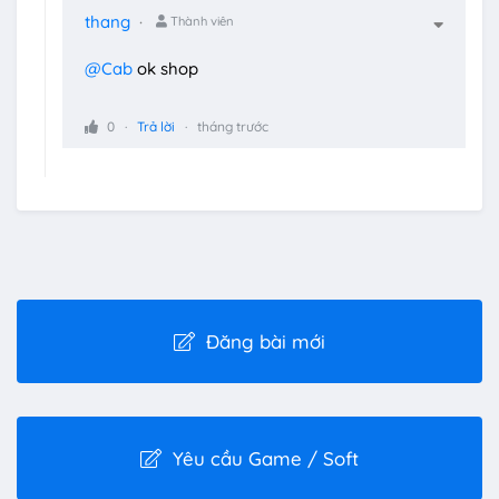
thang
Thành viên
@Cab
ok shop
0
Trả lời
tháng trước
Đăng bài mới
Yêu cầu Game / Soft