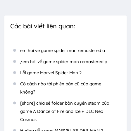
Các bài viết liên quan:
em hoi ve game spider man remastered a
/em hỏi về game spider man remastered ạ
Lỗi game Marvel Spider Man 2
Có cách nào tải phiên bản cũ của game
không?
[share] chia sẻ folder bản quyền steam của
game A Dance of Fire and Ice + DLC Neo
Cosmos
Hướng dẫn mod MARVEL SPIDER-MAN 2