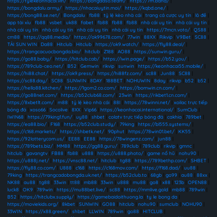
https://tylekeonhacai.vin/
|
https://bongdaso.team/
|
https://7m.band/
|
https://bongdalu.army/
|
https://nhacaiuytin.moi/
|
https://kqbd.one/
|
https://bong88.se.net/
|
Bongdalu
|
fb88
|
tỷ lệ kèo nhà cái
|
trang cá cược uy tín
|
lô đề
|
app tài xỉu
|
fb88
|
vsbet
|
uk88
|
fabet
|
fb88
|
fb88
|
fb88
|
nhà cái uy tín
|
nhà cái uy tín
|
nhà cái uy tín
|
nhà cái uy tín
|
nhà cái uy tín
|
nhà cái uy tín
|
https://7mcn.voto/
|
QS88
|
cm88
|
https://qq88.media/
|
https://ok99678.com/
|
77win
|
88XX
|
Rikvip
|
V9Bet
|
SC88
|
TẢI SUN WIN
|
Da88
|
Hitclub
|
Hitclub
|
https://ok9.watch/
|
https://fly88.deal/
|
https://trangcacuocbongda.bio/
|
hitclub
|
Z188
|
AO88
|
https://sunwin.guru/
|
https://go88.baby/
|
https://hitclub.cab/
|
https://iwin.page/
|
https://b52.you/
|
https://789club-ceo.net/
|
B52
|
Gemwin
|
rikvip
|
sunwin
|
https://keonhacai55.mobile/
|
https://hi88.chat/
|
https://ok9.press/
|
https://hi88fz.com/
|
sc88
|
Jun88
|
SC88
|
https://sc88.day/
|
SC88
|
SUNWIN
|
8DAY
|
188BET
|
NOHUWIN
|
8day
|
rikvip
|
b52
|
b52
|
https://hello88.kitchen/
|
https://1gom2.co.com/
|
https://bomwin.cn.com/
|
https://go88net.com/
|
https://b52club68.com/
|
23win
|
https://rikbet1.cn.com/
|
https://8xbetlt.com/
|
m88
|
tỷ lệ kèo nhà cái
|
88I
|
https://78winni.net/
|
xoilac trực tiếp
bóng đá
|
xoso66
|
Socolive
|
8XX
|
Vip66
|
https://keonhacai.international/
|
SumClub
|
IWIN68
|
https://79king1.fun/
|
uy88
|
shbet
|
colatv trực tiếp bóng đá
|
cakhia
|
789bet
|
https://ea88.bio/
|
F168
|
https://b52club.study/
|
79king
|
https://bl555.systems/
|
https://c168.markets/
|
https://shbetk.net/
|
90phut
|
https://78win01.bet/
|
KK55
|
https://92lotterycom.us/
|
EE88
|
EE88
|
https://78wingenz.com/
|
jun88
|
https://789bets.biz/
|
MM88
|
https://gg88.guru/
|
789club
|
789club
|
rikvip
|
gmnc
|
hitclub
|
gavangtv
|
FB88
|
fb88
|
u888
|
https://u888.photo/
|
game nổ hũ
|
nohu90
|
https://u888j.net/
|
https://vnsc88.net/
|
hitclub
|
tg88
|
https://789bethp.com/
|
SHBET
|
https://fly88.co.com/
|
U888
|
c168
|
https://c168mov.com/
|
https://f168.dad/
|
uu88
|
79king
|
https://trangcadobongda.uk.net/
|
https://b52club.to
|
68gb
|
go99
|
au88
|
88xx
|
NK88
|
au88
|
tg88
|
33win
|
tt88
|
mb88
|
33win
|
u888
|
mu88
|
go8
|
x88
|
123b
|
OPEN88
|
luck8
|
OK9
|
789win
|
https://mu88bet.live/
|
sc88
|
https://mmlive.gold
|
mb88
|
789win
|
B52
|
https://hitclubx.supply/
|
https://gamebaidoithuong.la
|
ty le bong da
|
https://moviekids.org/
|
8kbet
|
SUNWIN
|
GO88
|
hitclub
|
nohu90
|
sumclub
|
NOHU90
|
33WIN
|
https://x88.green/
|
shbet
|
LLWIN
|
789win
|
go88
|
HITCLUB
|