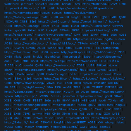
xx88.forex
|
jeetbuzz
|
wicket71
|
khela88
|
babu88
|
bd9
|
https://tr88.food/
|
Go99
|
UY88
|
https://rikvip88.cn.com/
|
h19
|
uu88
|
https://kubetmb.org/
|
mm88.yokohama
|
https://jun88media.com/
|
98win
|
sunwin
|
https://789club.meme/
|
https://tatarayume.org/
|
mu88
|
uu88
|
ae888
|
king88
|
UY88
|
LV88
|
QS88
|
x88
|
QS88
|
NOHU90
|
XN88
|
S666
|
https://nohu90-s.com/
|
https://sunwin20.health/
|
haywin
|
UU88
|
https://uu88.dog/
|
8xbet
|
TK88
|
TK88
|
Luck8
|
https://uu88sh.com/
|
VIPWIN
|
Kubet
|
good88
|
8kbet
|
KJC
|
Lucky88
|
789win
|
GK88
|
https://ok9.training/
|
c168
|
https://c168.stream/
|
https://78win.productions/
|
OK9
|
c168
|
23win
|
mb88
|
s666
|
AD88
|
XX8
|
xx8
|
ad88
|
BJ88
|
ALO789
|
king88
|
uu88
|
https://qs888.it.com/
|
bgd66
|
sunwin
|
AO88
|
https://xoso66a.uk.com/
|
https://nk88.food/
|
789win
|
win55
|
kubet
|
88vbet
|
LV88
|
KKWIN
|
32WIN
|
AO88
|
WinAZ
|
xx8
|
ad88
|
SC88
|
MM88
|
RR88 Đăng Nhập
|
https://33winf.fun/
|
C168
|
dn88
|
vipwin
|
http://qs88.spot/
|
https://lx886.casino/
|
Z188
|
DN88
|
rikvip
|
go88
|
hitclub
|
kèo nhà cái
|
nhà cái uy tín
|
8xbet
|
https://c168com.vip/
|
dn88
|
nk88
|
tt88
|
ao88
|
https://88vv.help/
|
https://789winn.click/
|
LC88
|
NHÀ CÁI
BL555
|
KJC
|
xoso66
|
QH88
|
https://kuwinss.com/
|
TG88
|
UU88
|
88kbet
|
vipwin
|
okwin
|
https://dn88tips.com/
|
https://789winn.tech/
|
fb88
|
xx88
|
LLWIN
|
LLWIN
|
LLWIN
|
LLWIN
|
kubet
|
qq88
|
Cakhiatv
|
uy88
|
nổ hũ
|
https://78win.jpn.com/
|
33win
|
kuwin
|
88AA
|
st666
|
vipwin
|
https://zqs88.com/
|
https://o8.dance/
|
https://o8.claims/
|
U888
|
https://78win.holiday/
|
78win
|
c168
|
EX88
|
nk88
|
vipwin
|
cakhiatv
|
OKFUN
|
88JBET
|
https://tg88.miami/
|
VN6
|
F168
|
mb88
|
TP88
|
qq88
|
789BET
|
OPEN88
|
s8
|
https://28bet.it.com/
|
https://789bet.ac/
|
KUWIN
|
s8
|
AO88
|
https://kuwin.mex.com/
|
vipwin
|
https://lv88.ph/
|
33WIN
|
79KING
|
phimmoi
|
https://mm88.tax/
|
go88
|
98win
|
XX88
|
XX88
|
ON68
|
F8BET
|
S666
|
ee88
|
88VV
|
dn88
|
lv88
|
ao88
|
luck8
|
Tài xỉu md5
|
ee88
|
https://keobongda.uk.net/
|
https://qs88.sh/
|
NOHU
|
go99
|
Tài xỉu md5
|
King88
|
qh88
|
nổ hũ
|
lv88
|
nk88
|
https://open88.io/
|
98win
|
QS88
|
s8
|
33win
|
on68
|
RR88
|
XX88
|
EX88
|
789K
|
sunwin
|
lv88
|
CM88
|
33win
|
f168
|
xx8
|
ad88
|
rtzz
|
GO8
|
LV88
|
QS88
|
qh88
|
qh88
|
789win
|
98win
|
8kbet
|
https://8kbet.cz/
|
https://8kbetgroup.org/
|
https://8kbet.fit/
|
Nổ Hũ
|
789WIN
|
king88
|
nhà cái 8KBET
|
AD88
|
XX8
|
abcvip
|
febet
|
KQBD
|
Go88
|
max79
|
thapcam
|
https://gg888.info/
|
GG88
|
ON68
|
open88
|