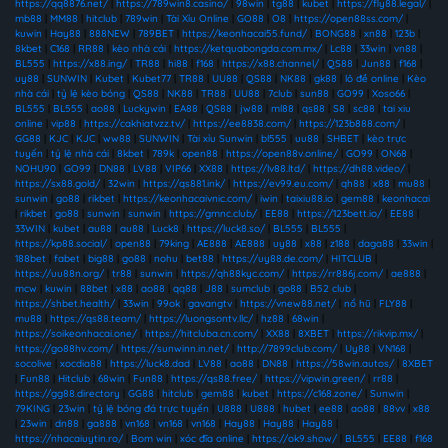
https://qq8876.net/
|
https://789win8.casino/
|
98win
|
tg88
|
kubet
|
https://fly88.legal/
|
mb88
|
MM88
|
hitclub
|
789win
|
Tài Xỉu Online
|
GO88
|
O8
|
https://open88ss.com/
|
kuwin
|
Hay88
|
888NEW
|
789BET
|
https://keonhacai55.fund/
|
BONG88
|
xn88
|
123b
|
8kbet
|
C168
|
RR88
|
kèo nhà cái
|
https://ketquabongda.com.mx/
|
Lc88
|
33win
|
vn88
|
BL555
|
https://x88.ing/
|
TR88
|
hi88
|
f168
|
https://x88.channel/
|
QS88
|
Jun88
|
f168
|
uy88
|
SUNWIN
|
Kubet
|
Kubet77
|
TR88
|
UU88
|
QS88
|
NK88
|
gk88
|
lô đề online
|
Kèo
nhà cái
|
tỷ lệ kèo bóng
|
QS88
|
NK88
|
TR88
|
UU88
|
7club
|
sun88
|
GO99
|
Xoso66
|
BL555
|
BL555
|
ao88
|
Luckywin
|
EA88
|
QS88
|
jw88
|
ml88
|
qs88
|
S8
|
sc88
|
tai xiu
online
|
vip88
|
https://cakhiatvzz.tv/
|
https://ee8838.com/
|
https://123b888.com/
|
GG88
|
KJC
|
KJC
|
ww88
|
SUNWIN
|
Tài xỉu Sunwin
|
bl555
|
uu88
|
SHBET
|
kèo trực
tuyến
|
tỷ lệ nhà cái
|
8kbet
|
789k
|
open88
|
https://open88v.online/
|
GO99
|
ON68
|
NOHU90
|
GO99
|
DN88
|
LV88
|
VIP66
|
XX88
|
https://lv88.ltd/
|
https://dh88.video/
|
https://sx88.gold/
|
32win
|
https://qs881.ink/
|
https://ev99.eu.com/
|
qh88
|
x88
|
mu88
|
sunwin
|
go88
|
rikbet
|
https://keonhacaivnic.com/
|
iwin
|
taixiu88.io
|
gem88
|
keonhacai
|
rikbet
|
go88
|
sunwin
|
sunwin
|
https://gmnc.club/
|
EE88
|
https://123bett.io/
|
EE88
|
33WIN
|
kubet
|
au88
|
au88
|
Luck8
|
https://luck8.so/
|
BL555
|
BL555
|
https://kp88.social/
|
open88
|
79king
|
AE888
|
AE888
|
uy88
|
x88
|
z188
|
daga88
|
33win
|
188bet
|
fabet
|
big88
|
go88
|
nohu
|
bet88
|
https://uy88.de.com/
|
HITCLUB
|
https://uu88n.org/
|
tr88
|
sunwin
|
https://qh88kyc.com/
|
https://rr886j.com/
|
ae888
|
mcw
|
kuwin
|
88bet
|
x88
|
ao88
|
qq88
|
J88
|
sumclub
|
go88
|
B52 club
|
https://shbet.health/
|
33win
|
99ok
|
gavangtv
|
https://vnew88.net/
|
nổ hũ
|
FLY88
|
mu88
|
https://qs88.team/
|
https://luongsontv.llc/
|
hz88
|
68win
|
https://soikeonhacai.one/
|
https://hitcluba.cn.com/
|
XX88
|
8XBET
|
https://rikvip.mx/
|
https://go88hv.com/
|
https://sunwinn.in.net/
|
http://7899club.com/
|
Uy88
|
VN168
|
socolive
|
xocdia88
|
https://luck8.dad
|
LV88
|
ao88
|
DN88
|
https://58win.autos/
|
8XBET
|
Fun88
|
Hitclub
|
68win
|
Fun88
|
https://qs88.free/
|
https://vipwin.green/
|
rr88
|
https://gg88.directory
|
GG88
|
hitclub
|
gem88
|
kubet
|
https://c168.zone/
|
Sunwin
|
79KING
|
23win
|
tỷ lệ bóng đá trực tuyến
|
U888
|
U888
|
hubet
|
ee88
|
ao88
|
88vv
|
x88
|
23win
|
dn88
|
ga888
|
vn168
|
vn168
|
vn168
|
Hay88
|
Hay88
|
Hay88
|
https://nhacaiuytin.ro/
|
Bom win
|
xóc đĩa online
|
https://ok9.show/
|
BL555
|
EE88
|
f168