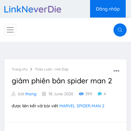
Đăng nhập
Trang chủ
Thảo Luận - Hỏi Đáp
giảm phiên bản spider man 2
bởi
thang
18 June 2026
399
4
được liên kết với bài viết
MARVEL SPIDER-MAN 2