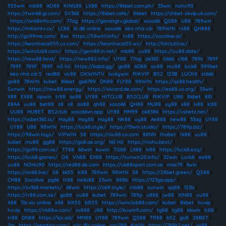
555win
|
mb88
|
AO88
|
KING88
|
LX88
|
https://8kbet.com.ph/
|
33win
|
nohu90
|
https://twin68.gr.com/
|
SV368
|
https://8kbet.cafe/
|
8kbet
|
https://shbet-okvip.uk.com/
|
https://on68info.com/
|
77ag
|
https://gavangtv.global/
|
xoso66
|
QS88
|
U88
|
789win
|
https://mitomtv.cx/
|
LC88
|
lô đề online
|
xoso66
|
kèo nhà cái
|
789WIN
|
rs88
|
QH888
|
http://go99me.com/
|
8xx
|
https://58win1.info/
|
tv88
|
https://socolive.ai/
|
https://keonhacai555.us.com/
|
https://keonhacai55.ws/
|
http://hitclub1.ac/
|
https://iwinclub8.com/
|
https://gem88.in.net/
|
mb88
|
uu88
|
https://uu88.date/
|
https://new88.land/
|
https://new882.info/
|
UY88
|
77ag
|
ok365
|
G666
|
c168
|
789k
|
789F
|
789F
|
789F
|
789F
|
nổ hũ
|
https://kqbd.gg/
|
go88
|
AD88
|
au88
|
mu88
|
luck8
|
999bet
|
kèo nhà cái 5
|
red88
|
vic88
|
OKWINTV
|
luckywin
|
RIKVIP
|
B52
|
123B
|
LUCK8
|
st666
|
go88
|
78WIN
|
kubet
|
8kbet
|
ga6789
|
DN88
|
FLY88
|
98WIN
|
https://qs88.health/
|
Sunwin
|
https://new88.energy/
|
https://viscard.de.com/
|
https://ea88.us.org/
|
33win
|
X88
|
EX88
|
vipwin
|
tr88
|
qs88
|
UY88
|
HITCLUB
|
B52CLUB
|
RIKVIP
|
U88
|
8kbet
|
88I
|
88AA
|
uu88
|
bet88
|
s8
|
s8
|
ao88
|
qh88
|
xoso66
|
QH88
|
MU88
|
uy88
|
x88
|
lv88
|
lc88
|
UU88
|
HUBET
|
B52club
|
xoso66vn.app
|
UY88
|
MM99
|
ok8386
|
https://vsbetz.net/
|
https://vsbet365.io/
|
Hay88
|
Hay88
|
Hay88
|
NK88
|
uy88
|
Ae888
|
new88
|
33ag
|
UY88
|
UY88
|
U88
|
98WIN
|
https://luck8.style/
|
https://13win.studio/
|
https://789p.biz/
|
https://98win.toys/
|
VIPWIN
|
S8
|
https://siu88.co.com
|
88NN
|
thabet
|
tk88
|
uu88
|
kubet
|
mu88
|
gg88
|
https://go8.ae.org/
|
Nổ Hũ
|
https://nohu.best/
|
https://go99.com.se/
|
TT88
|
68win
|
kuwin
|
TG88
|
LX88
|
lv88
|
https://luck8.esq/
|
https://luck8.games/
|
O8
|
VN88
|
EX88
|
https://sunwin20.info/
|
32win
|
Luck8
|
ee88
|
uu88
|
NOHU90
|
https://red88.de.com
|
https://uk88sport.com.se
|
max79
|
llwin
|
https://on68.live/
|
S8
|
kk55
|
lc88
|
789win
|
98WIN
|
S8
|
https://28bet.green/
|
QS88
|
CM88
|
Socolive
|
pg66
|
tt88
|
hello88
|
23win
|
888b
|
https://123ga.app/
|
https://sv368.markets/
|
68win
|
https://ok9.style/
|
mb88
|
sunwin
|
qq88
|
123b
|
https://rr88.com.se/
|
go88
|
uu88
|
kubet
|
789win
|
789p
|
u888
|
jw88
|
XIN88
|
uu88
|
X88
|
Tài xỉu online
|
x88
|
KK55
|
bl555
|
https://iwinclub88.cam/
|
kubet
|
8kbet
|
huvip
|
huvip
|
https://nk88w.com/
|
sv888
|
J88
|
http://kuwinfi.com/
|
tg88
|
tg88
|
kkwin
|
lc88
|
tr88
|
DN88
|
https://kjc.ad/
|
MM88
|
UY88
|
789win
|
QS88
|
TR88
|
b52
|
go8
|
28BET
|
7m
|
https://xemtiso.com/
|
xóc đĩa online
|
sao789
|
KWIN
|
https://789k2.net/
|
xx88
|