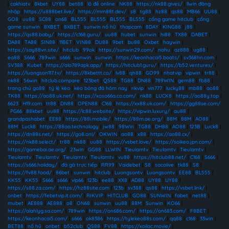
|
cakhiatv
|
8kbet
|
UY88
|
bet88
|
lô đề online
|
NK88
|
https://nk88.gives/
|
llwin đăng
nhập
|
https://u888bet.live/
|
https://mm88t.dev/
|
s8
|
tg88
|
hz88
|
qs88
|
MB66
|
UU88
|
GO8
|
uu88
|
SC88
|
on68
|
BL555
|
BL555
|
BL555
|
BL555
|
cổng game hitclub
|
cổng
game sunwin
|
8XBET
|
8XBET
|
sunwin nổ hũ
|
thapcam
|
8DAY
|
KING88
|
j88
|
https://qs88.baby/
|
https://c168.guru/
|
uu88
|
hubet
|
sunwin
|
hi88
|
TX88
|
DABET
|
DA88
|
TA88
|
SIN88
|
11BET
|
VIN88
|
DU88
|
9bet
|
bu88
|
Oxbet
|
haywin
|
https://say88vn.site/
|
hitclub
|
99ok
|
https://sunwin29.com/
|
nohu
|
az888
|
ug88
|
ea88
|
S666
|
789win
|
s666
|
sunwin
|
sunwin
|
https://keonhacai5.boats/
|
sv368hn.com
|
SV388
|
Kubet
|
https://alo789apk.app/
|
https://hitclub1.guru/
|
https://b52.ventures/
|
https://luongson117.tv/
|
https://8kbettt.co/
|
lv88
|
qh88
|
GO99
|
nhatvip
|
vipwin
|
tr88
|
nk88
|
56win
|
hitclub.compare
|
123bet
|
QS88
|
TG88
|
DN88
|
789WIN
|
gem88
|
fb88
|
trang chủ go88
|
tỷ lệ kèo
|
kèo bóng đá hôm nay
|
rikvip
|
vin777
|
lucky88
|
mb88
|
ao88
|
TK88
|
https://ao88.uk.net/
|
https://xoso66a.co.com/
|
nk88
|
LUCK8
|
https://ao88y.top
|
6623
|
H19.com
|
tt88
|
DN88
|
OPEN88
|
C168
|
https://xx88.uk.com/
|
https://gg88se.com/
|
PG66
|
88kbet
|
uu88
|
https://lc88.website/
|
https://vipwin.luxury/
|
au88
|
grandpashabet
|
EE88
|
https://88i.mobile/
|
https://88m.ae.org/
|
88M
|
88M
|
AO88
|
88M
|
Luck8
|
https://88aa.technology
|
jw88
|
98Win
|
TG88
|
DH88
|
AO88
|
123B
|
Luck8
|
https://dn88s.net/
|
https://go8.onl/
|
OKWIN
|
ao88
|
x88
|
https://ao88.cx/
|
https://nk88.select/
|
tr88
|
nk88
|
uu88
|
https://vsbet.love/
|
https://soikeo.jpn.com/
|
https://gamebai.ae.org/
|
23win
|
GG88
|
LLWIN
|
Tieulamtv
|
Tieulamtv
|
Tieulamtv
|
Tieulamtv
|
Tieulamtv
|
Tieulamtv
|
Tieulamtv
|
vu88
|
https://hitclub88.net/
|
C168
|
S666
|
https://s666.holiday/
|
đá gà trực tiếp
|
RR99
|
Vaidebet
|
S8
|
socolive
|
tk88
|
S8
|
https://fv88.food/
|
86bet
|
sunwin
|
hitclub
|
Luongsontv
|
Luongsontv
|
EE88
|
BL555
|
KK55
|
KK55
|
S666
|
s666
|
vip66
|
123b
|
ee88
|
XX8
|
AD88
|
UY88
|
UY88
|
https://s88.za.com/
|
https://hz88site.com
|
123b
|
sv388
|
qs88
|
https://vsbet.link/
|
onbet
|
https://febetvip.it.com/
|
RIKVIP
|
HITCLUB
|
GO88
|
SUNWIN
|
fabet
|
net88
|
mubet
|
AE888
|
AE888
|
o8
|
ON68
|
sunwin
|
uu88
|
88M
|
Sunwin
|
KO66
|
https://alahlyg.sa.com/
|
789win
|
https://on686.com/
|
https://on683.com/
|
F8BET
|
https://keonhacai5.com/
|
s666
|
ok8386
|
https://tylekeo88s.com/
|
qq88
|
c168
|
33win
|
BET88
|
nổ hũ
|
onbet
|
b52club
|
QS88
|
FV88
|
https://xoilac.movie/
|