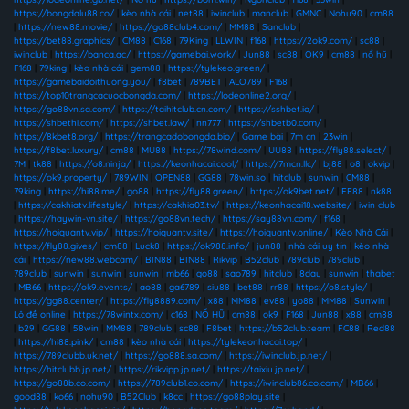
https://bongdalu88.co/
|
kèo nhà cái
|
net88
|
iwinclub
|
manclub
|
GMNC
|
Nohu90
|
cm88
|
https://new88.movie/
|
https://go88club4.com/
|
MM88
|
Sanclub
|
https://bet88.graphics/
|
CM88
|
C168
|
79King
|
LLWIN
|
f168
|
https://2ok9.com/
|
sc88
|
iwinclub
|
https://banca.ac/
|
https://gamebai.work/
|
Jun88
|
sc88
|
OK9
|
cm88
|
nổ hũ
|
F168
|
79king
|
kèo nhà cái
|
gem88
|
https://tylekeo.green/
|
https://gamebaidoithuong.you/
|
f8bet
|
789BET
|
ALO789
|
F168
|
https://top10trangcacuocbongda.com/
|
https://lodeonline2.org/
|
https://go88vn.sa.com/
|
https://taihitclub.cn.com/
|
https://sshbet.io/
|
https://shbethi.com/
|
https://shbet.law/
|
nn777
|
https://shbetb0.com/
|
https://8kbet8.org/
|
https://trangcadobongda.bio/
|
Game bài
|
7m cn
|
23win
|
https://f8bet.luxury/
|
cm88
|
MU88
|
https://78wind.com/
|
UU88
|
https://fly88.select/
|
7M
|
tk88
|
https://o8.ninja/
|
https://keonhacai.cool/
|
https://7mcn.llc/
|
bj88
|
o8
|
okvip
|
https://ok9.property/
|
789WIN
|
OPEN88
|
GG88
|
78win.so
|
hitclub
|
sunwin
|
CM88
|
79king
|
https://hi88.me/
|
go88
|
https://fly88.green/
|
https://ok9bet.net/
|
EE88
|
nk88
|
https://cakhiatv.lifestyle/
|
https://cakhia03.tv/
|
https://keonhacai18.website/
|
iwin club
|
https://haywin-vn.site/
|
https://go88vn.tech/
|
https://say88vn.com/
|
f168
|
https://hoiquantv.vip/
|
https://hoiquantv.site/
|
https://hoiquantv.online/
|
Kèo Nhà Cái
|
https://fly88.gives/
|
cm88
|
Luck8
|
https://ok988.info/
|
jun88
|
nhà cái uy tín
|
kèo nhà
cái
|
https://new88.webcam/
|
BIN88
|
BIN88
|
Rikvip
|
B52club
|
789club
|
789club
|
789club
|
sunwin
|
sunwin
|
sunwin
|
mb66
|
go88
|
sao789
|
hitclub
|
8day
|
sunwin
|
thabet
|
MB66
|
https://ok9.events/
|
ao88
|
ga6789
|
siu88
|
bet88
|
rr88
|
https://o8.style/
|
https://gg88.center/
|
https://fly8889.com/
|
x88
|
MM88
|
ev88
|
yo88
|
MM88
|
Sunwin
|
Lô đề online
|
https://78wintx.com/
|
c168
|
NỔ HŨ
|
cm88
|
ok9
|
F168
|
Jun88
|
x88
|
cm88
|
b29
|
GG88
|
58win
|
MM88
|
789club
|
sc88
|
F8bet
|
https://b52club.team
|
FC88
|
Red88
|
https://hi88.pink/
|
cm88
|
kèo nhà cái
|
https://tylekeonhacai.top/
|
https://789clubb.uk.net/
|
https://go888.sa.com/
|
https://iwinclub.jp.net/
|
https://hitclubb.jp.net/
|
https://rikvipp.jp.net/
|
https://taixiu.jp.net/
|
https://go88b.co.com/
|
https://789club1.co.com/
|
https://iwinclub86.co.com/
|
MB66
|
good88
|
ko66
|
nohu90
|
B52Club
|
k8cc
|
https://go88play.site
|