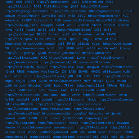
|
uu88
|
c168
|
8XBET
|
https://8xbettaz.com/
|
Go99
|
123b chính chủ
|
AO88
|
https://91clubb.in/
|
TG88
|
Tg88 đăng nhập
|
Qh88
|
https://123b3.com/
|
http://c168.giving/
|
keonhacai
|
https://hello88a.co.com/
|
https://gameb52.app
|
Jun88
|
sunwin
|
https://7m.vin/
|
Game Bài
|
qs88
|
vn88
|
88VV
|
https://hay-88.in.net/
|
KJC
|
kubetvi.co
|
8KBET
|
lương sơn tv
|
F168
|
game bài đổi thưởng
|
https://789club1.today
|
https://sunwing.jp.net/
|
nowgoal
|
8xbet
|
WE88
|
789club
|
hitclub
|
b52club
|
iwinclub
|
rikvip
|
net88
|
max88
|
bin88
|
sc88
|
https://hitclub9.it.com/
|
XX88
|
dn88
|
https://go8f.design/
|
BL555
|
Sunwin
|
qq88
|
Xóc đĩa online
|
twin68
|
23WIN
|
https://55club.pro/
|
MB66
|
MMOO
|
HM88
|
Open88
|
Hay88
|
UY88
|
ALO789
|
68gamebai
|
https://uu88.nagoya/
|
sc88
|
RR88
|
b52club
|
Kubet
|
https://zowin.it.com
|
O8
|
https://sunwinvv.com/
|
bj 88
|
J188
|
UU88
|
nk88
|
ae888
|
xoso66
|
ee88
|
kqxs.vip
|
https://u888.gallery/
|
QS88
|
https://uy88.com.de/
|
https://uy88.in.net/
|
https://ea88.mex.com/
|
KJC
|
https://hbet.red/
|
LLwin
|
https://hitclub68.cn.com/
|
https://keonhacaitv.io/
|
https://sunwinn.cat/
|
https://sunwin68.cn.com/
|
https://hitclubvn.ch/
|
ok8386
|
https://sc88.link/
|
PG66
|
luckywin
|
https://mm88.report/
|
ON68
|
RR88
|
Kingfun
|
Kèo Nhà Cái
|
O8
|
EA88
|
68WIN
|
MMOO
|
u888ez.com
|
tg88
|
sc88
|
u888
|
u888
|
https://good88.gives/
|
j88
|
f168
|
RR88
|
C168
|
https://hi88com.biz/
|
say88
|
say88
|
28bet
|
ON68
|
https://kkwin.co.com/
|
789f
|
789BET
|
QS88
|
ae888
|
qs88
|
https://m88.actor/
|
bj88
|
8xbet
|
789win
|
https://nohu52.art
|
789win
|
789 club
|
Sunwin
|
GG88
|
NK88
|
FV88
|
Vipwin
|
EA88
|
HITCLUB
|
Go88
|
Vin88
|
https://hitclub88.studio/
|
lc88
|
uu88
|
mb88
|
23win
|
https://789bet7a.com/
|
winvn
|
Ae888
|
xocdia88
|
ao88
|
sodo66
|
https://bj88ac.com/
|
hitclub
|
https://sunwin1.com.co/
|
https://go88a.bid/
|
https://hitclub1.jpn.com/
|
https://iwin.it.com/
|
https://789club63.com/
|
https://rikvipv2.com/
|
https://rikvip3.jp.net/
|
https://keonhacai5.hot/
|
https://gamebaidoithuong1.io/
|
https://sunwin1.jp.net/
|
sunwin
|
Jun88
|
U888
|
U888
|
Sunwin
|
go88com.club
|
haywinvip.jp.net
|
https://fly888y.com/
|
https://go88p.one/
|
iWin68
|
https://go88bet.in.net/
|
nowgoal
|
Mmwin
|
https://c168game.com/
|
zowinmoi.com
|
https://789-club.best
|
https://b52club-
vn.com
|
PG88
|
vf555
|
Fun88dangnhap.net
|
w88
|
w88
|
AU88
|
kubet
|
trang chủ mb88
|
trang chủ au88
|
trang chủ x88
|
trang chủ tg88
|
trang chủ c168
|
XX88
|
xx88
|
S8
|
33win