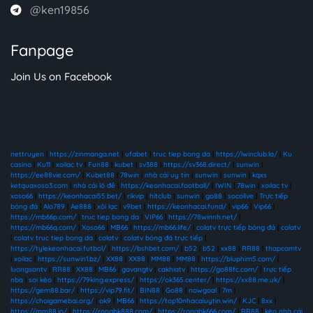
@ken19856
Fanpage
Join Us on Facebook
nettruyen
|
https://zinmanga.net
|
ufabet
|
truc tiep bong da
|
https://iwinclub.la/
|
Ku
casino
|
Ku11
|
xoilac tv
|
Fun88
|
kubet
|
sv388
|
https://sv368.direct/
|
sunwin
|
https://ee88vie.com/
|
Kubet88
|
78win
|
nhà cái uy tín
|
sunwin
|
sunwin
|
kqxs
ketquaxoso3.com
|
nhà cái lô đề
|
https://keonhacai.football/
|
IWIN
|
78win
|
xoilac tv
|
xoso66
|
https://keonhacai55.bet/
|
rikvip
|
hitclub
|
sunwin
|
go88
|
socolive
|
Trực tiếp
bóng đá
|
Alo789
|
Ae888
|
xôi lạc
|
v9bet
|
https://keonhacai.fund/
|
vip66
|
Vip66
|
https://mb66p.com/
|
truc tiep bong da
|
VIP66
|
https://78winnh.net/
|
https://mb66q.com/
|
Xoso66
|
MB66
|
https://mb66.life/
|
colatv trực tiếp bóng đá
|
colatv
|
colatv truc tiep bong da
|
colatv
|
colatv bóng đá trực tiếp
|
https://tylekeonhacai.futbol/
|
https://bshbet.com/
|
b52
|
b52
|
xx88
|
RR88
|
thapcamtv
|
xoilac
|
https://sunwin1.bz/
|
XX88
|
XX88
|
MM88
|
MM88
|
https://bluphim5.com/
|
luongsontv
|
RR88
|
XX88
|
MB66
|
gavangtv
|
cakhiatv
|
https://go88fc.com/
|
trực tiếp
nba
|
soi kèo
|
https://79king.express/
|
https://ok365.center/
|
https://xx88.me.uk/
|
https://gem88.bar/
|
https://vip79.fit/
|
BIN88
|
Go88
|
nowgoal
|
7m
|
https://choigamebai.org/
|
ok9
|
MB66
|
https://top10nhacaiuytin.win/
|
KJC
|
8xx
|
https://mm88.io/
|
https://rongbk888.com/
|
https://rongbk666.com/
|
RR88
|
kèo nhà cái