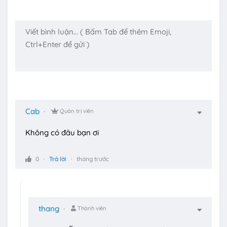
Cab
Quản trị viên
Không có đâu bạn ơi
0
Trả lời
tháng trước
thang
Thành viên