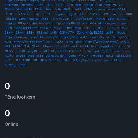
https://789winn.games/
|
https://s8top.win/
|
go8
|
kk55
|
ad88
|
xx8
|
QQ88
|
http://qq887p.com/
|
88aa
|
UY88
|
luck8
|
uy88
|
go8
|
Hay88
|
88m
|
f168
|
789BET
|
33WIN
|
X88
|
UY88
|
EA88
|
188V
|
LV88
|
69VN
|
cm88
|
ok365
|
sunwin
|
luck8
|
AO88
|
LV88
|
KUWIN
|
w88
|
qh88
|
7M
|
Bongdalu
|
pg88
|
NK88
|
789WIN
|
UY88
|
ae888
|
HB88
|
ok8386
|
DH88
|
abcvip
|
XX88
|
nohu90 com
|
https://lx88.uk/
|
98win
|
JBO Vietnam
|
https://hi88.spot/
|
kèo bóng đá
|
https://luck88com.net/
|
s666
|
https://open88.gg/
|
88aa
|
Đăng Ký BL555
|
555WIN
|
st666
|
kubet
|
m88
|
8XBET
|
8XBET
|
88VBET
|
fv88
|
58win
|
58win
|
888vi
|
888vnd
|
zx88
|
CAKHIATV
|
Đăng Nhập BL555
|
go99
|
hitclub
|
https://sunwinvy.com/
|
kèo bóng đá
|
https://fv88.best/
|
23win
|
Xoi Lac TV
|
alo789
|
3win
|
https://go8f.co.com/
|
kp88
|
KK55
|
kk55
|
kk55
|
https://win58win.com/
|
33WIN
|
lv88
|
99OK
|
Go8
|
23win
|
68gamebai
|
nổ hũ
|
u88
|
bet88
|
https://gg88vn.net/
|
archi
|
MM99
|
Jun88
|
king88
|
Jun88
|
https://f8betv1.com/
|
nổ hũ
|
go8
|
vipwin
|
kèo nhà cái
|
NOHU
|
SV388
|
s666
|
xx88
|
game bai doi thuong
|
RIKVIP
|
THA BET
|
https://bk8.locker
|
KK55
|
J88
|
U888
|
S8
|
789WIN
|
DN88
|
HI88
|
https://qq88.social/
|
go88
|
GO88
|
Suncity
|
88aa
|
0
Tổng lượt xem
0
Online