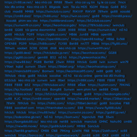
https://rr88.se.net/
|
kèo nhà cái
|
RR88
|
78win
|
nha cai uy tin
|
ty le ca cuoc
|
7mcn
|
Xóc đĩa online
|
Kèo nhà cái 5
|
88goals
|
iwin
|
Tài xỉu MD5
|
1GOM
|
Rikvip
|
Go88
|
B52
club
|
max88
|
MM88
|
https://iwinclub.ru.com/
|
RIKVIP
|
RIKVIP
|
789win
|
go88
|
xoso66
|
https://cm88.dad/
|
https://hi88.uno/
|
https://iwin.sa.com/
|
go88
|
https://mm88.press/
|
Xoso66
|
phim sex vlxx
|
https://xx88brand.com/
|
https://b52club.sa.com/
|
https://sunwin19.cn.com/
|
https://keonhacai.gdn/
|
https://789clubb.one/
|
iwinclub
|
bin88
|
GG88
|
tải game daominhha
|
GG88
|
XX88
|
RR88
|
https://sunwin.talk/
|
nổ hũ
|
go88
|
Hitclub
|
PG99
|
https://pg66.us.com/
|
MB66
|
Jun88
|
MB66
|
open88
|
https://f168slot.com/
|
https://open886.com/
|
https://open88.today/
|
MB66
|
Sv368
|
OPEN88
|
PG99
|
https://hi88s.com/
|
FLY88
|
Bet88
|
nn777
|
MB66
|
https://fly88.uno/
|
789win
|
vaobet
|
SC88
|
GO88
|
dt68
|
kèo nhà cái
|
https://sunwin99.ceo/
|
https://go88.deal/
|
https://hitclubsbs.jp.net/
|
https://keonhacai.voto/
|
GG88
|
https://gg88.co.com/
|
gem88
|
B52
|
nổ hũ
|
https://tylekeonhacai.life/
|
https://new88.biz/
|
PG88
|
Bet168
|
23win
|
RR88
|
Hitclub
|
Go88
|
Iwin
|
sunwin
|
win79
|
V9bet
|
kqbd
|
sunwin
|
33win
|
https://8kbet.org/
|
https://keonhacaitop.com/
|
https://manclub99.com/
|
Bomwin
|
https://keonhacai95.com/
|
xx88
|
go88
|
b52
|
789club
|
rikvip
|
go88
|
hitclub
|
socolive
|
nổ hũ
|
tài xỉu online
|
game bài đổi thưởng
|
b52club
|
kèo nhà cái
|
sunwin
|
iwin
|
i9bet
|
https://rr88it.com/
|
FB88
|
FB88
|
FB88
|
FB88
|
FB88
|
b52
|
https://789clubze.win/
|
RR88
|
สล็อต
|
https://luphim.com/
|
79KING
|
https://kjc.football/
|
B52 club
|
Bong88
|
Sunwin
|
xem phim fun
|
ae888
|
CM88
|
https://88aa.actor/
|
https://b52club.money/
|
Max88
|
go88
|
https://keobongda.cafe/
|
uu88
|
KJC
|
https://cm88.vision/
|
open88
|
https://new88.market/
|
https://28bet.blue/
|
78Win
|
789club
|
7m
|
https://hi88c.com/
|
https://f8bet.dental/
|
go88
|
Socolive
|
F168
|
FB88
|
socolive1 com
|
https://thienhabet.ru.com/
|
E88
|
https://www.fly888.club/
|
hitclub
|
hitclub
|
https://mu88.help/
|
https://sunwinn.za.com/
|
https://go881.jp.net/
|
https://lodeonline.gb.net/
|
Nổ hũ
|
https://bom.win/
|
Ngonclub
|
f168
|
33win
|
https://bongdalu88.co/
|
kèo nhà cái
|
net88
|
iwinclub
|
manclub
|
GMNC
|
Nohu90
|
cm88
|
https://new88.movie/
|
https://go88club4.com/
|
MM88
|
Sanclub
|
https://bet88.graphics/
|
CM88
|
C168
|
79King
|
LLWIN
|
f168
|
https://2ok9.com/
|
sc88
|
iwinclub
|
https://banca.ac/
|
https://gamebai.work/
|
Jun88
|
sc88
|
OK9
|
cm88
|
nổ hũ
|