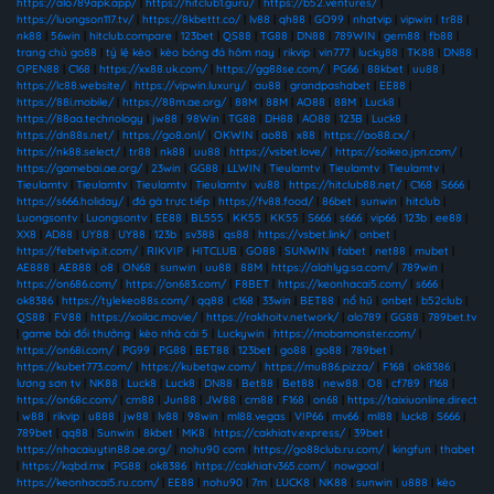
https://alo789apk.app/
|
https://hitclub1.guru/
|
https://b52.ventures/
|
https://luongson117.tv/
|
https://8kbettt.co/
|
lv88
|
qh88
|
GO99
|
nhatvip
|
vipwin
|
tr88
|
nk88
|
56win
|
hitclub.compare
|
123bet
|
QS88
|
TG88
|
DN88
|
789WIN
|
gem88
|
fb88
|
trang chủ go88
|
tỷ lệ kèo
|
kèo bóng đá hôm nay
|
rikvip
|
vin777
|
lucky88
|
TK88
|
DN88
|
OPEN88
|
C168
|
https://xx88.uk.com/
|
https://gg88se.com/
|
PG66
|
88kbet
|
uu88
|
https://lc88.website/
|
https://vipwin.luxury/
|
au88
|
grandpashabet
|
EE88
|
https://88i.mobile/
|
https://88m.ae.org/
|
88M
|
88M
|
AO88
|
88M
|
Luck8
|
https://88aa.technology
|
jw88
|
98Win
|
TG88
|
DH88
|
AO88
|
123B
|
Luck8
|
https://dn88s.net/
|
https://go8.onl/
|
OKWIN
|
ao88
|
x88
|
https://ao88.cx/
|
https://nk88.select/
|
tr88
|
nk88
|
uu88
|
https://vsbet.love/
|
https://soikeo.jpn.com/
|
https://gamebai.ae.org/
|
23win
|
GG88
|
LLWIN
|
Tieulamtv
|
Tieulamtv
|
Tieulamtv
|
Tieulamtv
|
Tieulamtv
|
Tieulamtv
|
Tieulamtv
|
vu88
|
https://hitclub88.net/
|
C168
|
S666
|
https://s666.holiday/
|
đá gà trực tiếp
|
https://fv88.food/
|
86bet
|
sunwin
|
hitclub
|
Luongsontv
|
Luongsontv
|
EE88
|
BL555
|
KK55
|
KK55
|
S666
|
s666
|
vip66
|
123b
|
ee88
|
XX8
|
AD88
|
UY88
|
UY88
|
123b
|
sv388
|
qs88
|
https://vsbet.link/
|
onbet
|
https://febetvip.it.com/
|
RIKVIP
|
HITCLUB
|
GO88
|
SUNWIN
|
fabet
|
net88
|
mubet
|
AE888
|
AE888
|
o8
|
ON68
|
sunwin
|
uu88
|
88M
|
https://alahlyg.sa.com/
|
789win
|
https://on686.com/
|
https://on683.com/
|
F8BET
|
https://keonhacai5.com/
|
s666
|
ok8386
|
https://tylekeo88s.com/
|
qq88
|
c168
|
33win
|
BET88
|
nổ hũ
|
onbet
|
b52club
|
QS88
|
FV88
|
https://xoilac.movie/
|
https://rakhoitv.network/
|
alo789
|
GG88
|
789bet.tv
|
game bài đổi thưởng
|
kèo nhà cái 5
|
Luckywin
|
https://mobamonster.com/
|
https://on68i.com/
|
PG99
|
PG88
|
BET88
|
123bet
|
go88
|
go88
|
789bet
|
https://kubet773.com/
|
https://kubetqw.com/
|
https://mu886.pizza/
|
F168
|
ok8386
|
lương sơn tv
|
NK88
|
Luck8
|
Luck8
|
DN88
|
Bet88
|
Bet88
|
new88
|
O8
|
cf789
|
f168
|
https://on68c.com/
|
cm88
|
Jun88
|
JW88
|
cm88
|
F168
|
on68
|
https://taixiuonline.direct
|
w88
|
rikvip
|
u888
|
jw88
|
lv88
|
98win
|
ml88.vegas
|
VIP66
|
mv66
|
ml88
|
luck8
|
S666
|
789bet
|
qq88
|
Sunwin
|
8kbet
|
MK8
|
https://cakhiatv.express/
|
39bet
|
https://nhacaiuytin88.ae.org/
|
nohu90 com
|
https://go88club.ru.com/
|
kingfun
|
thabet
|
https://kqbd.mx
|
PG88
|
ok8386
|
https://cakhiatv365.com/
|
nowgoal
|
https://keonhacai5.ru.com/
|
EE88
|
nohu90
|
7m
|
LUCK8
|
NK88
|
sunwin
|
u888
|
kèo