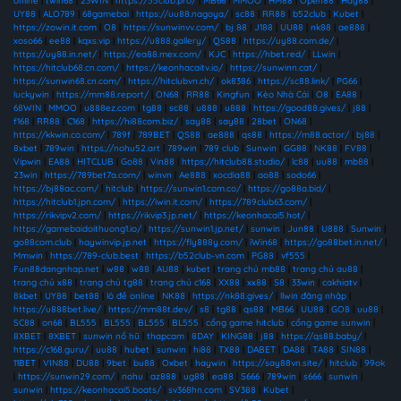
online
|
twin68
|
23WIN
|
https://55club.pro/
|
MB66
|
MMOO
|
HM88
|
Open88
|
Hay88
|
UY88
|
ALO789
|
68gamebai
|
https://uu88.nagoya/
|
sc88
|
RR88
|
b52club
|
Kubet
|
https://zowin.it.com
|
O8
|
https://sunwinvv.com/
|
bj 88
|
J188
|
UU88
|
nk88
|
ae888
|
xoso66
|
ee88
|
kqxs.vip
|
https://u888.gallery/
|
QS88
|
https://uy88.com.de/
|
https://uy88.in.net/
|
https://ea88.mex.com/
|
KJC
|
https://hbet.red/
|
LLwin
|
https://hitclub68.cn.com/
|
https://keonhacaitv.io/
|
https://sunwinn.cat/
|
https://sunwin68.cn.com/
|
https://hitclubvn.ch/
|
ok8386
|
https://sc88.link/
|
PG66
|
luckywin
|
https://mm88.report/
|
ON68
|
RR88
|
Kingfun
|
Kèo Nhà Cái
|
O8
|
EA88
|
68WIN
|
MMOO
|
u888ez.com
|
tg88
|
sc88
|
u888
|
u888
|
https://good88.gives/
|
j88
|
f168
|
RR88
|
C168
|
https://hi88com.biz/
|
say88
|
say88
|
28bet
|
ON68
|
https://kkwin.co.com/
|
789f
|
789BET
|
QS88
|
ae888
|
qs88
|
https://m88.actor/
|
bj88
|
8xbet
|
789win
|
https://nohu52.art
|
789win
|
789 club
|
Sunwin
|
GG88
|
NK88
|
FV88
|
Vipwin
|
EA88
|
HITCLUB
|
Go88
|
Vin88
|
https://hitclub88.studio/
|
lc88
|
uu88
|
mb88
|
23win
|
https://789bet7a.com/
|
winvn
|
Ae888
|
xocdia88
|
ao88
|
sodo66
|
https://bj88ac.com/
|
hitclub
|
https://sunwin1.com.co/
|
https://go88a.bid/
|
https://hitclub1.jpn.com/
|
https://iwin.it.com/
|
https://789club63.com/
|
https://rikvipv2.com/
|
https://rikvip3.jp.net/
|
https://keonhacai5.hot/
|
https://gamebaidoithuong1.io/
|
https://sunwin1.jp.net/
|
sunwin
|
Jun88
|
U888
|
Sunwin
|
go88com.club
|
haywinvip.jp.net
|
https://fly888y.com/
|
iWin68
|
https://go88bet.in.net/
|
Mmwin
|
https://789-club.best
|
https://b52club-vn.com
|
PG88
|
vf555
|
Fun88dangnhap.net
|
w88
|
w88
|
AU88
|
kubet
|
trang chủ mb88
|
trang chủ au88
|
trang chủ x88
|
trang chủ tg88
|
trang chủ c168
|
XX88
|
xx88
|
S8
|
33win
|
cakhiatv
|
8kbet
|
UY88
|
bet88
|
lô đề online
|
NK88
|
https://nk88.gives/
|
llwin đăng nhập
|
https://u888bet.live/
|
https://mm88t.dev/
|
s8
|
tg88
|
qs88
|
MB66
|
UU88
|
GO8
|
uu88
|
SC88
|
on68
|
BL555
|
BL555
|
BL555
|
BL555
|
cổng game hitclub
|
cổng game sunwin
|
8XBET
|
8XBET
|
sunwin nổ hũ
|
thapcam
|
8DAY
|
KING88
|
j88
|
https://qs88.baby/
|
https://c168.guru/
|
uu88
|
hubet
|
sunwin
|
hi88
|
TX88
|
DABET
|
DA88
|
TA88
|
SIN88
|
11BET
|
VIN88
|
DU88
|
9bet
|
bu88
|
Oxbet
|
haywin
|
https://say88vn.site/
|
hitclub
|
99ok
|
https://sunwin29.com/
|
nohu
|
az888
|
ug88
|
ea88
|
S666
|
789win
|
s666
|
sunwin
|
sunwin
|
https://keonhacai5.boats/
|
sv368hn.com
|
SV388
|
Kubet
|