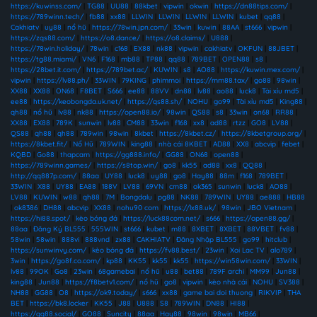
https://kuwinss.com/
|
TG88
|
UU88
|
88kbet
|
vipwin
|
okwin
|
https://dn88tips.com/
|
https://789winn.tech/
|
fb88
|
xx88
|
LLWIN
|
LLWIN
|
LLWIN
|
LLWIN
|
kubet
|
qq88
|
Cakhiatv
|
uy88
|
nổ hũ
|
https://78win.jpn.com/
|
33win
|
kuwin
|
88AA
|
st666
|
vipwin
|
https://zqs88.com/
|
https://o8.dance/
|
https://o8.claims/
|
U888
|
https://78win.holiday/
|
78win
|
c168
|
EX88
|
nk88
|
vipwin
|
cakhiatv
|
OKFUN
|
88JBET
|
https://tg88.miami/
|
VN6
|
F168
|
mb88
|
TP88
|
qq88
|
789BET
|
OPEN88
|
s8
|
https://28bet.it.com/
|
https://789bet.ac/
|
KUWIN
|
s8
|
AO88
|
https://kuwin.mex.com/
|
vipwin
|
https://lv88.ph/
|
33WIN
|
79KING
|
phimmoi
|
https://mm88.tax/
|
go88
|
98win
|
XX88
|
XX88
|
ON68
|
F8BET
|
S666
|
ee88
|
88VV
|
dn88
|
lv88
|
ao88
|
luck8
|
Tài xỉu md5
|
ee88
|
https://keobongda.uk.net/
|
https://qs88.sh/
|
NOHU
|
go99
|
Tài xỉu md5
|
King88
|
qh88
|
nổ hũ
|
lv88
|
nk88
|
https://open88.io/
|
98win
|
QS88
|
s8
|
33win
|
on68
|
RR88
|
XX88
|
EX88
|
789K
|
sunwin
|
lv88
|
CM88
|
33win
|
f168
|
xx8
|
ad88
|
rtzz
|
GO8
|
LV88
|
QS88
|
qh88
|
qh88
|
789win
|
98win
|
8kbet
|
https://8kbet.cz/
|
https://8kbetgroup.org/
|
https://8kbet.fit/
|
Nổ Hũ
|
789WIN
|
king88
|
nhà cái 8KBET
|
AD88
|
XX8
|
abcvip
|
febet
|
KQBD
|
Go88
|
thapcam
|
https://gg888.info/
|
GG88
|
ON68
|
open88
|
https://789winn.games/
|
https://s8top.win/
|
go8
|
kk55
|
ad88
|
xx8
|
QQ88
|
http://qq887p.com/
|
88aa
|
UY88
|
luck8
|
uy88
|
go8
|
Hay88
|
88m
|
f168
|
789BET
|
33WIN
|
X88
|
UY88
|
EA88
|
188V
|
LV88
|
69VN
|
cm88
|
ok365
|
sunwin
|
luck8
|
AO88
|
LV88
|
KUWIN
|
w88
|
qh88
|
7M
|
Bongdalu
|
pg88
|
NK88
|
789WIN
|
UY88
|
ae888
|
HB88
|
ok8386
|
DH88
|
abcvip
|
XX88
|
nohu90 com
|
https://lx88.uk/
|
98win
|
JBO Vietnam
|
https://hi88.spot/
|
kèo bóng đá
|
https://luck88com.net/
|
s666
|
https://open88.gg/
|
88aa
|
Đăng Ký BL555
|
555WIN
|
st666
|
kubet
|
m88
|
8XBET
|
8XBET
|
88VBET
|
fv88
|
58win
|
58win
|
888vi
|
888vnd
|
zx88
|
CAKHIATV
|
Đăng Nhập BL555
|
go99
|
hitclub
|
https://sunwinvy.com/
|
kèo bóng đá
|
https://fv88.best/
|
23win
|
Xoi Lac TV
|
alo789
|
3win
|
https://go8f.co.com/
|
kp88
|
KK55
|
kk55
|
kk55
|
https://win58win.com/
|
33WIN
|
lv88
|
99OK
|
Go8
|
23win
|
68gamebai
|
nổ hũ
|
u88
|
bet88
|
789F archi
|
MM99
|
Jun88
|
king88
|
Jun88
|
https://f8betv1.com/
|
nổ hũ
|
go8
|
vipwin
|
kèo nhà cái
|
NOHU
|
SV388
|
NH88
|
GG88
|
O8
|
https://ok9.today/
|
s666
|
xx88
|
game bai doi thuong
|
RIKVIP
|
THA
BET
|
https://bk8.locker
|
KK55
|
J88
|
U888
|
S8
|
789WIN
|
DN88
|
HI88
|
https://qq88.social/
|
GO88
|
Suncity
|
88aa
|
Hay88
|
98win
|
98win
|
MB66
|