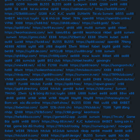
sun88
|
GO99
|
Xoso66
|
BL555
|
BL555
|
ao88
|
Luckywin
|
EA88
|
QS88
|
jw88
|
ml88
|
qs88
|
S8
|
sc88
|
tai xiu online
|
vip88
|
https://cakhiatvzz.tv/
|
https://ee8838.com/
|
https://123b888.com/
|
GG88
|
KJC
|
KJC
|
ww88
|
SUNWIN
|
Tài xỉu Sunwin
|
bl555
|
uu88
|
SHBET
|
kèo trực tuyến
|
tỷ lệ nhà cái
|
8kbet
|
789k
|
open88
|
https://open88v.online/
|
VIP66
|
XX88
|
https://lv88.ltd/
|
https://dh88.video/
|
https://sx88.gold/
|
32win
|
https://qs881.ink/
|
https://ev99.eu.com/
|
qh88
|
x88
|
mu88
|
sunwin
|
go88
|
rikbet
|
https://keonhacaivnic.com/
|
iwin
|
taixiu88.io
|
gem88
|
keonhacai
|
rikbet
|
go88
|
sunwin
|
sunwin
|
https://gmnc.club/
|
EE88
|
https://123bett.io/
|
EE88
|
33WIN
|
kubet
|
au88
|
au88
|
Luck8
|
https://luck8.so/
|
BL555
|
BL555
|
https://kp88.social/
|
open88
|
79king
|
AE888
|
AE888
|
uy88
|
x88
|
z188
|
daga88
|
33win
|
188bet
|
fabet
|
big88
|
go88
|
nohu
|
bet88
|
https://uy88.de.com/
|
HITCLUB
|
https://uu88n.org/
|
tr88
|
sunwin
|
https://qh88kyc.com/
|
https://rr886j.com/
|
ae888
|
mcw
|
kuwin
|
88bet
|
x88
|
ao88
|
qq88
|
J88
|
sumclub
|
go88
|
B52 club
|
https://shbet.health/
|
gavangtv
|
https://vnew88.net/
|
nổ hũ
|
FLY88
|
mu88
|
https://qs88.team/
|
https://luongsontv.llc/
|
hz88
|
68win
|
https://soikeonhacai.one/
|
https://hitcluba.cn.com/
|
XX88
|
8XBET
|
https://rikvip.mx/
|
https://go88hv.com/
|
https://sunwinn.in.net/
|
http://7899club.com/
|
VN168
|
socolive
|
xocdia88
|
https://luck8.dad
|
LV88
|
ao88
|
DN88
|
https://58win.autos/
|
8XBET
|
Fun88
|
Hitclub
|
Fun88
|
https://qs88.free/
|
https://vipwin.green/
|
rr88
|
https://gg88.directory
|
GG88
|
hitclub
|
gem88
|
kubet
|
https://c168.zone/
|
Sunwin
|
79KING
|
23win
|
tỷ lệ bóng đá trực tuyến
|
U888
|
U888
|
hubet
|
ee88
|
ao88
|
88vv
|
x88
|
dn88
|
ga888
|
vn168
|
vn168
|
vn168
|
Hay88
|
Hay88
|
Hay88
|
https://nhacaiuytin.ro/
|
Bom win
|
xóc đĩa online
|
https://ok9.show/
|
BL555
|
EE88
|
f168
|
uu88
|
c168
|
8XBET
|
https://8xbettaz.com/
|
Go99
|
123b chính chủ
|
https://91clubb.in/
|
TG88
|
Tg88 đăng
nhập
|
Qh88
|
https://123b3.com/
|
http://c168.giving/
|
keonhacai
|
https://hello88a.co.com/
|
https://gameb52.app
|
Jun88
|
sunwin
|
https://7m.vin/
|
Game
Bài
|
qs88
|
vn88
|
88VV
|
https://hay-88.in.net/
|
KJC
|
kubetvi.co
|
8KBET
|
lương sơn tv
|
F168
|
game bài đổi thưởng
|
https://789club1.today
|
https://sunwing.jp.net/
|
nowgoal
|
8xbet
|
WE88
|
789club
|
hitclub
|
b52club
|
iwinclub
|
rikvip
|
net88
|
max88
|
bin88
|
sc88
|
https://hitclub9.it.com/
|
XX88
|
https://go8f.design/
|
BL555
|
Sunwin
|
qq88
|
Xóc đĩa