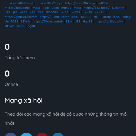
https://dn88vl.com/
|
https://789k2.app/
|
https://nohu90k.org/
|
ok8386
|
https://s8ax.com/
|
mb66
|
F168
|
U888
|
man88
|
mb66
|
https://c168.mobi/
|
luckywin
|
hi88
|
j88
|
u888
|
lc88
|
X88
|
GOOD88
|
au88
|
alo789
|
max79
|
sonclub
|
https://go88vip.uk.com
|
https://88m89.com/
|
luck8
|
KUBET
|
789F
|
RR88
|
kk55
|
Trang
chủ TG88
|
98WIN
|
https://78win.dental/
|
88xx
|
U88
|
Hay88
|
https://go88ca.win/
|
789win
|
nổ hũ
|
pg88
|
0
Tổng lượt xem
0
Online
Mạng xã hội
Theo dõi các mạng xã hội để có được những thông tin mới
nhất