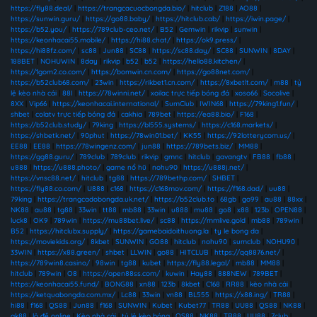
https://fly88.deal/
|
https://trangcacuocbongda.bio/
|
hitclub
|
Z188
|
AO88
|
https://sunwin.guru/
|
https://go88.baby/
|
https://hitclub.cab/
|
https://iwin.page/
|
https://b52.you/
|
https://789club-ceo.net/
|
B52
|
Gemwin
|
rikvip
|
sunwin
|
https://keonhacai55.mobile/
|
https://hi88.chat/
|
https://ok9.press/
|
https://hi88fz.com/
|
sc88
|
Jun88
|
SC88
|
https://sc88.day/
|
SC88
|
SUNWIN
|
8DAY
|
188BET
|
NOHUWIN
|
8day
|
rikvip
|
b52
|
b52
|
https://hello88.kitchen/
|
https://1gom2.co.com/
|
https://bomwin.cn.com/
|
https://go88net.com/
|
https://b52club68.com/
|
23win
|
https://rikbet1.cn.com/
|
https://8xbetlt.com/
|
m88
|
tỷ
lệ kèo nhà cái
|
88I
|
https://78winni.net/
|
xoilac trực tiếp bóng đá
|
xoso66
|
Socolive
|
8XX
|
Vip66
|
https://keonhacai.international/
|
SumClub
|
IWIN68
|
https://79king1.fun/
|
shbet
|
colatv trực tiếp bóng đá
|
cakhia
|
789bet
|
https://ea88.bio/
|
F168
|
https://b52club.study/
|
79king
|
https://bl555.systems/
|
https://c168.markets/
|
https://shbetk.net/
|
90phut
|
https://78win01.bet/
|
KK55
|
https://92lotterycom.us/
|
EE88
|
EE88
|
https://78wingenz.com/
|
jun88
|
https://789bets.biz/
|
MM88
|
https://gg88.guru/
|
789club
|
789club
|
rikvip
|
gmnc
|
hitclub
|
gavangtv
|
FB88
|
fb88
|
u888
|
https://u888.photo/
|
game nổ hũ
|
nohu90
|
https://u888j.net/
|
https://vnsc88.net/
|
hitclub
|
tg88
|
https://789bethp.com/
|
SHBET
|
https://fly88.co.com/
|
U888
|
c168
|
https://c168mov.com/
|
https://f168.dad/
|
uu88
|
79king
|
https://trangcadobongda.uk.net/
|
https://b52club.to
|
68gb
|
go99
|
au88
|
88xx
|
NK88
|
au88
|
tg88
|
33win
|
tt88
|
mb88
|
33win
|
u888
|
mu88
|
go8
|
x88
|
123b
|
OPEN88
|
luck8
|
OK9
|
789win
|
https://mu88bet.live/
|
sc88
|
https://mmlive.gold
|
mb88
|
789win
|
B52
|
https://hitclubx.supply/
|
https://gamebaidoithuong.la
|
ty le bong da
|
https://moviekids.org/
|
8kbet
|
SUNWIN
|
GO88
|
hitclub
|
nohu90
|
sumclub
|
NOHU90
|
33WIN
|
https://x88.green/
|
shbet
|
LLWIN
|
go88
|
HITCLUB
|
https://qq8876.net/
|
https://789win8.casino/
|
98win
|
tg88
|
kubet
|
https://fly88.legal/
|
mb88
|
MM88
|
hitclub
|
789win
|
O8
|
https://open88ss.com/
|
kuwin
|
Hay88
|
888NEW
|
789BET
|
https://keonhacai55.fund/
|
BONG88
|
xn88
|
123b
|
8kbet
|
C168
|
RR88
|
kèo nhà cái
|
https://ketquabongda.com.mx/
|
Lc88
|
33win
|
vn88
|
BL555
|
https://x88.ing/
|
TR88
|
hi88
|
f168
|
QS88
|
Jun88
|
f168
|
SUNWIN
|
Kubet
|
Kubet77
|
TR88
|
UU88
|
QS88
|
NK88
|
gk88
|
lô đề online
|
Kèo nhà cái
|
tỷ lệ kèo bóng
|
QS88
|
NK88
|
TR88
|
UU88
|
7club
|