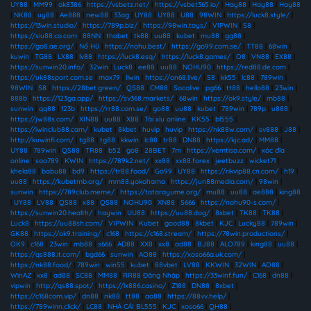
UY88
|
MM99
|
ok8386
|
https://vsbetz.net/
|
https://vsbet365.io/
|
Hay88
|
Hay88
|
Hay88
|
NK88
|
uy88
|
Ae888
|
new88
|
33ag
|
UY88
|
UY88
|
U88
|
98WIN
|
https://luck8.style/
|
https://13win.studio/
|
https://789p.biz/
|
https://98win.toys/
|
VIPWIN
|
S8
|
https://siu88.co.com
|
88NN
|
thabet
|
tk88
|
uu88
|
kubet
|
mu88
|
gg88
|
https://go8.ae.org/
|
Nổ Hũ
|
https://nohu.best/
|
https://go99.com.se/
|
TT88
|
68win
|
kuwin
|
TG88
|
LX88
|
lv88
|
https://luck8.esq/
|
https://luck8.games/
|
O8
|
VN88
|
EX88
|
https://sunwin20.info/
|
32win
|
Luck8
|
ee88
|
uu88
|
NOHU90
|
https://red88.de.com
|
https://uk88sport.com.se
|
max79
|
llwin
|
https://on68.live/
|
S8
|
kk55
|
lc88
|
789win
|
98WIN
|
S8
|
https://28bet.green/
|
QS88
|
CM88
|
Socolive
|
pg66
|
tt88
|
hello88
|
23win
|
888b
|
https://123ga.app/
|
https://sv368.markets/
|
68win
|
https://ok9.style/
|
mb88
|
sunwin
|
qq88
|
123b
|
https://rr88.com.se/
|
go88
|
uu88
|
kubet
|
789win
|
789p
|
u888
|
https://jw88s.com/
|
XIN88
|
uu88
|
X88
|
Tài xỉu online
|
KK55
|
bl555
|
https://iwinclub88.cam/
|
kubet
|
8kbet
|
huvip
|
huvip
|
https://nk88w.com/
|
sv888
|
J88
|
http://kuwinfi.com/
|
tg88
|
tg88
|
kkwin
|
lc88
|
tr88
|
DN88
|
https://kjc.ad/
|
MM88
|
UY88
|
789win
|
QS88
|
TR88
|
b52
|
go8
|
28BET
|
7m
|
https://xemtiso.com/
|
xóc đĩa
online
|
sao789
|
KWIN
|
https://789k2.net/
|
xx88
|
xx88.forex
|
jeetbuzz
|
wicket71
|
khela88
|
babu88
|
bd9
|
https://tr88.food/
|
Go99
|
UY88
|
https://rikvip88.cn.com/
|
h19
|
uu88
|
https://kubetmb.org/
|
mm88.yokohama
|
https://jun88media.com/
|
98win
|
sunwin
|
https://789club.meme/
|
https://tatarayume.org/
|
mu88
|
uu88
|
ae888
|
king88
|
UY88
|
LV88
|
QS88
|
x88
|
QS88
|
NOHU90
|
XN88
|
S666
|
https://nohu90-s.com/
|
https://sunwin20.health/
|
haywin
|
UU88
|
https://uu88.dog/
|
8xbet
|
TK88
|
TK88
|
Luck8
|
https://uu88sh.com/
|
VIPWIN
|
Kubet
|
good88
|
8kbet
|
KJC
|
Lucky88
|
789win
|
GK88
|
https://ok9.training/
|
c168
|
https://c168.stream/
|
https://78win.productions/
|
OK9
|
c168
|
23win
|
mb88
|
s666
|
AD88
|
XX8
|
xx8
|
ad88
|
BJ88
|
ALO789
|
king88
|
uu88
|
https://qs888.it.com/
|
bgd66
|
sunwin
|
AO88
|
https://xoso66a.uk.com/
|
https://nk88.food/
|
789win
|
win55
|
kubet
|
88vbet
|
LV88
|
KKWIN
|
32WIN
|
AO88
|
WinAZ
|
xx8
|
ad88
|
SC88
|
MM88
|
RR88 Đăng Nhập
|
https://33winf.fun/
|
C168
|
dn88
|
vipwin
|
http://qs88.spot/
|
https://lx886.casino/
|
Z188
|
DN88
|
8xbet
|
https://c168com.vip/
|
dn88
|
nk88
|
tt88
|
ao88
|
https://88vv.help/
|
https://789winn.click/
|
LC88
|
NHÀ CÁI BL555
|
KJC
|
xoso66
|
QH88
|