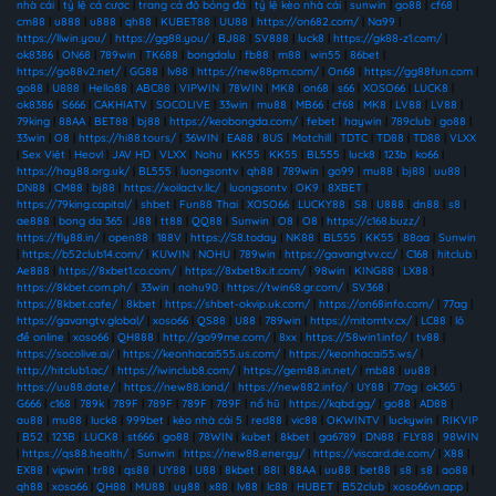
nhà cái
|
tỷ lệ cá cược
|
trang cá độ bóng đá
|
tỷ lệ kèo nhà cái
|
sunwin
|
go88
|
cf68
|
cm88
|
u888
|
u888
|
qh88
|
KUBET88
|
UU88
|
https://on682.com/
|
Na99
|
https://llwin.you/
|
https://gg88.you/
|
BJ88
|
SV888
|
luck8
|
https://gk88-z1.com/
|
ok8386
|
ON68
|
789win
|
TK688
|
bongdalu
|
fb88
|
m88
|
win55
|
86bet
|
https://go88v2.net/
|
GG88
|
lv88
|
https://new88pm.com/
|
On68
|
https://gg88fun.com
|
go88
|
U888
|
Hello88
|
ABC88
|
VIPWIN
|
78WIN
|
MK8
|
on68
|
s66
|
XOSO66
|
LUCK8
|
ok8386
|
S666
|
CAKHIATV
|
SOCOLIVE
|
33win
|
mu88
|
MB66
|
cf68
|
MK8
|
LV88
|
LV88
|
79king
|
88AA
|
BET88
|
bj88
|
https://keobongda.com/
|
febet
|
haywin
|
789club
|
go88
|
33win
|
O8
|
https://hi88.tours/
|
36WIN
|
EA88
|
8US
|
Motchill
|
TDTC
|
TD88
|
TD88
|
VLXX
|
Sex Việt
|
Heovl
|
JAV HD
|
VLXX
|
Nohu
|
KK55
|
KK55
|
BL555
|
luck8
|
123b
|
ko66
|
https://hay88.org.uk/
|
BL555
|
luongsontv
|
qh88
|
789win
|
go99
|
mu88
|
bj88
|
uu88
|
DN88
|
CM88
|
bj88
|
https://xoilactv.llc/
|
luongsontv
|
OK9
|
8XBET
|
https://79king.capital/
|
shbet
|
Fun88 Thai
|
XOSO66
|
LUCKY88
|
S8
|
U888
|
dn88
|
s8
|
ae888
|
bong da 365
|
J88
|
tt88
|
QQ88
|
Sunwin
|
O8
|
O8
|
https://c168.buzz/
|
https://fly88.in/
|
open88
|
188V
|
https://S8.today
|
NK88
|
BL555
|
KK55
|
88aa
|
Sunwin
|
https://b52club14.com/
|
KUWIN
|
NOHU
|
789win
|
https://gavangtvv.cc/
|
C168
|
hitclub
|
Ae888
|
https://8xbet1.co.com/
|
https://8xbet8x.it.com/
|
98win
|
KING88
|
LX88
|
https://8kbet.com.ph/
|
33win
|
nohu90
|
https://twin68.gr.com/
|
SV368
|
https://8kbet.cafe/
|
8kbet
|
https://shbet-okvip.uk.com/
|
https://on68info.com/
|
77ag
|
https://gavangtv.global/
|
xoso66
|
QS88
|
U88
|
789win
|
https://mitomtv.cx/
|
LC88
|
lô
đề online
|
xoso66
|
QH888
|
http://go99me.com/
|
8xx
|
https://58win1.info/
|
tv88
|
https://socolive.ai/
|
https://keonhacai555.us.com/
|
https://keonhacai55.ws/
|
http://hitclub1.ac/
|
https://iwinclub8.com/
|
https://gem88.in.net/
|
mb88
|
uu88
|
https://uu88.date/
|
https://new88.land/
|
https://new882.info/
|
UY88
|
77ag
|
ok365
|
G666
|
c168
|
789k
|
789F
|
789F
|
789F
|
789F
|
nổ hũ
|
https://kqbd.gg/
|
go88
|
AD88
|
au88
|
mu88
|
luck8
|
999bet
|
kèo nhà cái 5
|
red88
|
vic88
|
OKWINTV
|
luckywin
|
RIKVIP
|
B52
|
123B
|
LUCK8
|
st666
|
go88
|
78WIN
|
kubet
|
8kbet
|
ga6789
|
DN88
|
FLY88
|
98WIN
|
https://qs88.health/
|
Sunwin
|
https://new88.energy/
|
https://viscard.de.com/
|
X88
|
EX88
|
vipwin
|
tr88
|
qs88
|
UY88
|
U88
|
8kbet
|
88I
|
88AA
|
uu88
|
bet88
|
s8
|
s8
|
ao88
|
qh88
|
xoso66
|
QH88
|
MU88
|
uy88
|
x88
|
lv88
|
lc88
|
HUBET
|
B52club
|
xoso66vn.app
|