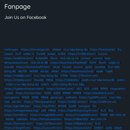
Fanpage
Join Us on Facebook
nettruyen
|
https://zinmanga.net
|
ufabet
|
truc tiep bong da
|
https://iwinclub.la/
|
Ku
casino
|
Ku11
|
xoilac tv
|
Fun88
|
kubet
|
sv388
|
https://sv368.direct/
|
sunwin
|
https://ee88vie.com/
|
Kubet88
|
78win
|
nhà cái uy tín
|
sunwin
|
sunwin
|
kqxs
ketquaxoso3.com
|
nhà cái lô đề
|
https://keonhacai.football/
|
IWIN
|
78win
|
xoilac tv
|
xoso66
|
https://keonhacai55.bet/
|
rikvip
|
hitclub
|
sunwin
|
go88
|
socolive
|
Trực tiếp
bóng đá
|
Alo789
|
Ae888
|
xôi lạc
|
v9bet
|
https://keonhacai.fund/
|
vip66
|
Vip66
|
https://mb66p.com/
|
truc tiep bong da
|
VIP66
|
https://78winnh.net/
|
https://mb66q.com/
|
Xoso66
|
MB66
|
https://mb66.life/
|
colatv trực tiếp bóng đá
|
colatv
|
colatv truc tiep bong da
|
colatv
|
colatv bóng đá trực tiếp
|
https://tylekeonhacai.futbol/
|
https://bshbet.com/
|
b52
|
b52
|
xx88
|
RR88
|
thapcamtv
|
xoilac
|
https://sunwin1.bz/
|
XX88
|
XX88
|
MM88
|
MM88
|
https://bluphim5.com/
|
luongsontv
|
RR88
|
XX88
|
MB66
|
gavangtv
|
cakhiatv
|
https://go88fc.com/
|
trực tiếp
nba
|
soi kèo
|
https://79king.express/
|
https://ok365.center/
|
https://xx88.me.uk/
|
https://gem88.bar/
|
https://vip79.fit/
|
BIN88
|
Go88
|
nowgoal
|
7m
|
https://choigamebai.org/
|
ok9
|
MB66
|
https://top10nhacaiuytin.win/
|
KJC
|
8xx
|
https://mm88.io/
|
https://rongbk888.com/
|
https://rongbk666.com/
|
RR88
|
kèo nhà cái
|
bet88
|
cakhiatv
|
https://hitclub.website/
|
https://rikbet.ltd/
|
kèo nhà cái
|
https://bomwin.tech/
|
https://b78win.net/
|
https://f8beta2.me/
|
KJC
|
https://rikvip97.art/
|
https://sunwin97.art/
|
https://kclub.team/
|
SHBET
|
xx88
|
8kbet
|