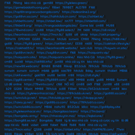
F168
|
79king
|
kèo nhà cái
|
gem88
|
https://tylekeo.green/
|
https://gamebaidoithuong.you/
|
f8bet
|
789BET
|
ALO789
|
F168
|
https://top10trangcacuocbongda.com/
|
https://lodeonline2.org/
|
https://go88vn.sa.com/
|
https://taihitclub.cn.com/
|
https://sshbet.io/
|
https://shbethi.com/
|
https://shbet.law/
|
nn777
|
https://shbetb0.com/
|
https://8kbet8.org/
|
https://trangcadobongda.bio/
|
Game bài
|
cm88
|
MU88
|
https://78wind.com/
|
UU88
|
https://fly88.select/
|
7M
|
tk88
|
https://o8.ninja/
|
https://keonhacai.cool/
|
https://7mcn.llc/
|
bj88
|
o8
|
okvip
|
https://ok9.property/
|
789WIN
|
OPEN88
|
GG88
|
78win.so
|
hitclub
|
sunwin
|
CM88
|
79king
|
https://hi88.me/
|
go88
|
https://fly88.green/
|
https://ok9bet.net/
|
EE88
|
nk88
|
https://cakhiatv.lifestyle/
|
https://cakhia03.tv/
|
https://keonhacai18.website/
|
iwin club
|
https://haywin-vn.site/
|
https://go88vn.tech/
|
https://say88vn.com/
|
f168
|
https://hoiquantv.vip/
|
https://hoiquantv.site/
|
https://hoiquantv.online/
|
Kèo Nhà Cái
|
https://fly88.gives/
|
cm88
|
Luck8
|
https://ok988.info/
|
jun88
|
nhà cái uy tín
|
kèo nhà cái
|
https://new88.webcam/
|
BIN88
|
BIN88
|
Rikvip
|
B52club
|
789club
|
789club
|
789club
|
sunwin
|
sunwin
|
sunwin
|
mb66
|
go88
|
sao789
|
hitclub
|
8day
|
sunwin
|
thabet
|
MB66
|
https://ok9.events/
|
ga6789
|
siu88
|
bet88
|
rr88
|
https://o8.style/
|
https://gg88.center/
|
https://fly8889.com/
|
x88
|
MM88
|
ev88
|
yo88
|
MM88
|
Sunwin
|
Lô đề online
|
https://78wintx.com/
|
c168
|
NỔ HŨ
|
cm88
|
ok9
|
F168
|
Jun88
|
x88
|
cm88
|
b29
|
GG88
|
58win
|
MM88
|
789club
|
sc88
|
F8bet
|
https://b52club.team
|
cm88
|
kèo
nhà cái
|
https://tylekeonhacai.top/
|
https://789clubb.uk.net/
|
https://go888.sa.com/
|
https://iwinclub.jp.net/
|
https://hitclubb.jp.net/
|
https://rikvipp.jp.net/
|
https://taixiu.jp.net/
|
https://go88b.co.com/
|
https://789club1.co.com/
|
https://iwinclub86.co.com/
|
MB66
|
nohu90
|
B52Club
|
k8cc
|
https://go88play.site
|
https://tylekeonhacai.vin/
|
https://bongdaso.team/
|
https://7m.band/
|
https://bongdalu.army/
|
https://nhacaiuytin.moi/
|
https://kqbd.one/
|
https://bong88.se.net/
|
Bongdalu
|
fb88
|
tỷ lệ kèo nhà cái
|
trang cá cược uy tín
|
lô đề
|
app tài xỉu
|
fb88
|
vsbet
|
uk88
|
fabet
|
fb88
|
fb88
|
fb88
|
nhà cái uy tín
|
https://7mcn.voto/
|
QS88
|
cm88
|
https://shbet.info/
|
https://ok99678.com/
|
77win
|
88XX
|
Rikvip
|
V9Bet
|
SC88
|
TẢI SUN WIN
|
Da88
|
Hitclub
|
Hitclub
|
https://ok9.watch/
|