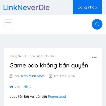
Đăng nhập
Trang chủ
Thảo Luận - Hỏi Đáp
Game báo không bản quyền
bởi
Trần Minh Nhật
02 June 2026
735
3
được liên kết với bài viết
Romestead