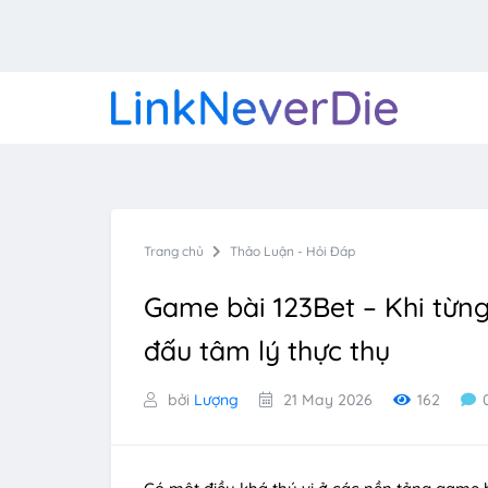
Trang chủ
Thảo Luận - Hỏi Đáp
Game bài 123Bet – Khi từn
đấu tâm lý thực thụ
bởi
Lượng
21 May 2026
162