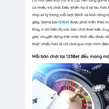
Có một điều khá thú vị ở các nền tảng game b
có nhiều trò chơi. Điều khiến họ ở lại lâu hơ
nhịp xử lý trong mỗi lượt đánh và khả năng t
giây. Game bài
123bet
được phát triển theo h
thay vì chỉ hiển thị các bàn chơi theo kiểu tr
giác chuyển động trên màn hình đều được tố
thật” nhiều hơn là chỉ chơi qua màn hình điện 
Mỗi bàn chơi tại 123Bet đều mang một