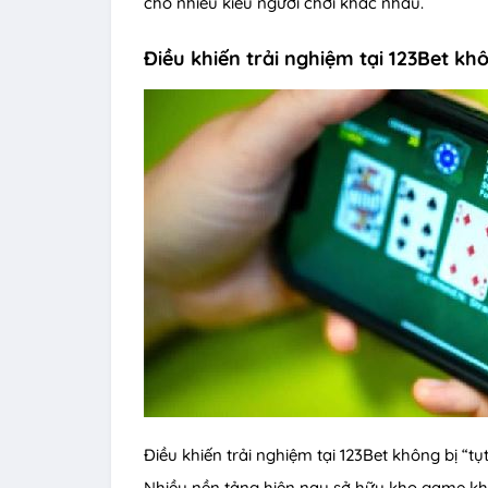
cho nhiều kiểu người chơi khác nhau.
Điều khiến trải nghiệm tại 123Bet kh
Điều khiến trải nghiệm tại 123Bet không bị “
Nhiều nền tảng hiện nay sở hữu kho game kh