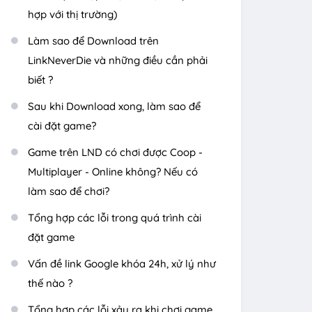
hợp với thị trường)
Làm sao để Download trên
LinkNeverDie và những điều cần phải
biết ?
Sau khi Download xong, làm sao để
cài đặt game?
Game trên LND có chơi được Coop -
Multiplayer - Online không? Nếu có
làm sao để chơi?
Tổng hợp các lỗi trong quá trình cài
đặt game
Vấn đề link Google khóa 24h, xử lý như
thế nào ?
Tổng hợp các lỗi xảy ra khi chơi game