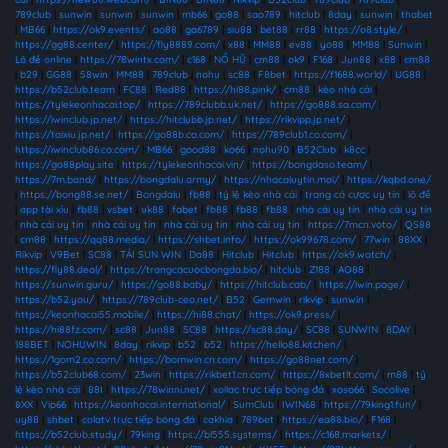
789club
|
sunwin
|
sunwin
|
sunwin
|
mb66
|
go88
|
sao789
|
hitclub
|
8day
|
sunwin
|
thabet
|
MB66
|
https://ok9.events/
|
ao88
|
ga6789
|
siu88
|
bet88
|
rr88
|
https://o8.style/
|
https://gg88.center/
|
https://fly8889.com/
|
x88
|
MM88
|
ev88
|
yo88
|
MM88
|
Sunwin
|
Lô đề online
|
https://78wintx.com/
|
c168
|
NỔ HŨ
|
cm88
|
ok9
|
F168
|
Jun88
|
x88
|
cm88
|
b29
|
GG88
|
58win
|
MM88
|
789club
|
nohu
|
sc88
|
F8bet
|
https://f1688.world/
|
UG88
|
https://b52club.team
|
FC88
|
Red88
|
https://hi88.pink/
|
cm88
|
kèo nhà cái
|
https://tylekeonhacai.top/
|
https://789clubb.uk.net/
|
https://go888.sa.com/
|
https://iwinclub.jp.net/
|
https://hitclubb.jp.net/
|
https://rikvipp.jp.net/
|
https://taixiu.jp.net/
|
https://go88b.co.com/
|
https://789club1.co.com/
|
https://iwinclub86.co.com/
|
MB66
|
good88
|
ko66
|
nohu90
|
B52Club
|
k8cc
|
https://go88play.site
|
https://tylekeonhacai.vin/
|
https://bongdaso.team/
|
https://7m.band/
|
https://bongdalu.army/
|
https://nhacaiuytin.moi/
|
https://kqbd.one/
|
https://bong88.se.net/
|
Bongdalu
|
fb88
|
tỷ lệ kèo nhà cái
|
trang cá cược uy tín
|
lô đề
|
app tài xỉu
|
fb88
|
vsbet
|
uk88
|
fabet
|
fb88
|
fb88
|
fb88
|
nhà cái uy tín
|
nhà cái uy tín
|
nhà cái uy tín
|
nhà cái uy tín
|
nhà cái uy tín
|
nhà cái uy tín
|
https://7mcn.voto/
|
QS88
|
cm88
|
https://qq88.media/
|
https://shbet.info/
|
https://ok99678.com/
|
77win
|
88XX
|
Rikvip
|
V9Bet
|
SC88
|
TẢI SUN WIN
|
Da88
|
Hitclub
|
Hitclub
|
https://ok9.watch/
|
https://fly88.deal/
|
https://trangcacuocbongda.bio/
|
hitclub
|
Z188
|
AO88
|
https://sunwin.guru/
|
https://go88.baby/
|
https://hitclub.cab/
|
https://iwin.page/
|
https://b52.you/
|
https://789club-ceo.net/
|
B52
|
Gemwin
|
rikvip
|
sunwin
|
https://keonhacai55.mobile/
|
https://hi88.chat/
|
https://ok9.press/
|
https://hi88fz.com/
|
sc88
|
Jun88
|
SC88
|
https://sc88.day/
|
SC88
|
SUNWIN
|
8DAY
|
188BET
|
NOHUWIN
|
8day
|
rikvip
|
b52
|
b52
|
https://hello88.kitchen/
|
https://1gom2.co.com/
|
https://bomwin.cn.com/
|
https://go88net.com/
|
https://b52club68.com/
|
23win
|
https://rikbet1.cn.com/
|
https://8xbetlt.com/
|
m88
|
tỷ
lệ kèo nhà cái
|
88I
|
https://78winni.net/
|
xoilac trực tiếp bóng đá
|
xoso66
|
Socolive
|
8XX
|
Vip66
|
https://keonhacai.international/
|
SumClub
|
IWIN68
|
https://79king1.fun/
|
uy88
|
shbet
|
colatv trực tiếp bóng đá
|
cakhia
|
789bet
|
https://ea88.bio/
|
F168
|
https://b52club.study/
|
79king
|
https://bl555.systems/
|
https://c168.markets/
|