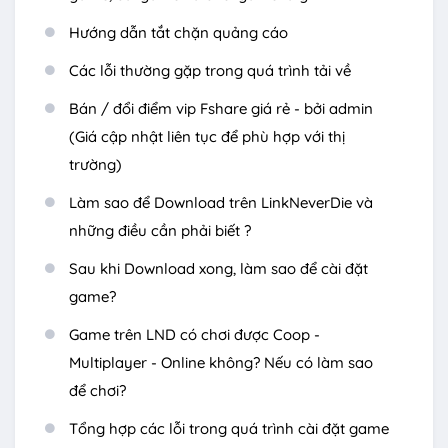
Hướng dẫn tắt chặn quảng cáo
Các lỗi thường gặp trong quá trình tải về
Bán / đổi điểm vip Fshare giá rẻ - bởi admin
(Giá cập nhật liên tục để phù hợp với thị
trường)
Làm sao để Download trên LinkNeverDie và
những điều cần phải biết ?
Sau khi Download xong, làm sao để cài đặt
game?
Game trên LND có chơi được Coop -
Multiplayer - Online không? Nếu có làm sao
để chơi?
Tổng hợp các lỗi trong quá trình cài đặt game