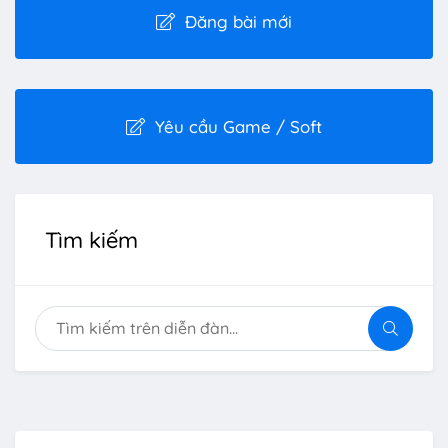
Đăng bài mới
Yêu cầu Game / Soft
Tìm kiếm