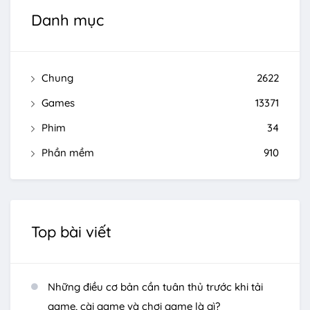
Danh mục
Chung
2622
Games
13371
Phim
34
Phần mềm
910
Top bài viết
Những điều cơ bản cần tuân thủ trước khi tải
game, cài game và chơi game là gì?