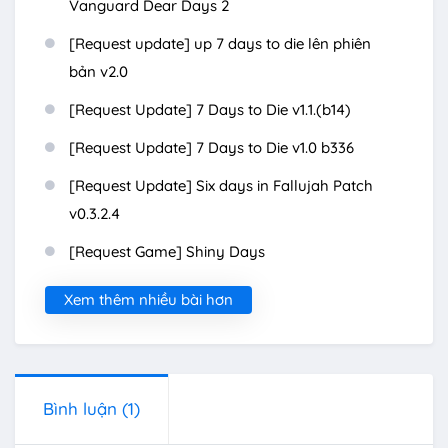
Vanguard Dear Days 2
[Request update] up 7 days to die lên phiên
bản v2.0
[Request Update] 7 Days to Die v1.1.(b14)
[Request Update] 7 Days to Die v1.0 b336
[Request Update] Six days in Fallujah Patch
v0.3.2.4
[Request Game] Shiny Days
Xem thêm nhiều bài hơn
Bình luận
(1)