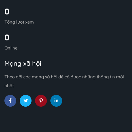
0
Tổng lượt xem
0
Online
Mạng xã hội
Theo dõi các mạng xã hội để có được những thông tin mới
nhất