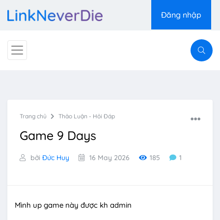
Đăng nhập
Trang chủ
Thảo Luận - Hỏi Đáp
Game 9 Days
bởi
Đức Huy
16 May 2026
185
1
Mình up game này được kh admin