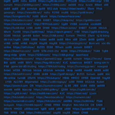
big88
|
go88
|
nohu
|
bet88
|
https://uy88.de.com/
|
HITCLUB
|
https://uu88n.org/
|
tr88
|
sunwin
|
https://qh88kyc.com/
|
https://rr886j.com/
|
ae888
|
mcw
|
kuwin
|
88bet
|
x88
|
ao88
|
qq88
|
J88
|
sumclub
|
go88
|
B52 club
|
https://shbet.health/
|
33win
|
99ok
|
gavangtv
|
https://vnew88.net/
|
nohu
|
FLY88
|
mu88
|
https://qs88.team/
|
https://luongsontv.llc/
|
hz88
|
68win
|
https://soikeonhacai.one/
|
https://hitcluba.cn.com/
|
XX88
|
8XBET
|
https://rikvip.mx/
|
https://go88hv.com/
|
https://sunwinn.in.net/
|
http://7899club.com/
|
Uy88
|
VN168
|
socolive
|
xocdia88
|
https://luck8.dad
|
LV88
|
ao88
|
DN88
|
https://58win.autos/
|
8XBET
|
Fun88
|
Hitclub
|
68win
|
Fun88
|
https://qs88.free/
|
https://vipwin.green/
|
rr88
|
https://gg88.directory
|
GG88
|
hitclub
|
gem88
|
kubet
|
https://c168.zone/
|
Sunwin
|
79KING
|
23win
|
tỷ lệ bóng
đá trực tuyến
|
U888
|
U888
|
hubet
|
ee88
|
ao88
|
88vv
|
x88
|
23win
|
dn88
|
ga888
|
vn168
|
vn168
|
vn168
|
Hay88
|
Hay88
|
Hay88
|
https://nhacaiuytin.ro/
|
Bom win
|
xóc đĩa
online
|
https://ok9.show/
|
BL555
|
EE88
|
789win
|
uu88
|
sunwin
|
8XBET
|
https://8xbettaz.com/
|
Go99
|
123b chính chủ
|
AO88
|
https://91clubb.in/
|
TG88
|
Tg88
đăng nhập
|
Qh88
|
https://123b3.com/
|
http://c168.giving/
|
keonhacai
|
https://hello88a.co.com/
|
https://gameb52.app
|
Jun88
|
sunwin
|
https://7m.vin/
|
Game
Bài
|
qs88
|
vn88
|
88VV
|
https://hay-88.in.net/
|
KJC
|
kubetvi.co
|
8KBET
|
lương sơn tv
|
F168
|
game bài đổi thưởng
|
https://789club1.today
|
https://sunwing.jp.net/
|
nowgoal
|
8xbet
|
WE88
|
789club
|
hitclub
|
b52club
|
iwinclub
|
rikvip
|
net88
|
max88
|
bin88
|
sc88
|
https://hitclub9.it.com/
|
XX88
|
dn88
|
https://go8f.design/
|
BL555
|
Sunwin
|
qq88
|
Xóc
đĩa online
|
twin68
|
23WIN
|
https://55club.pro/
|
MB66
|
MMOO
|
HM88
|
Open88
|
Hay88
|
UY88
|
ALO789
|
68gamebai
|
https://uu88.nagoya/
|
sc88
|
RR88
|
b52club
|
Kubet
|
https://zowin.it.com
|
O8
|
https://sunwinvv.com/
|
bj 88
|
J188
|
UU88
|
nk88
|
ae888
|
xoso66
|
ee88
|
kqxs.vip
|
https://u888.gallery/
|
QS88
|
https://uy88.com.de/
|
https://uy88.in.net/
|
https://ea88.mex.com/
|
KJC
|
https://hbet.red/
|
LLwin
|
https://hitclub68.cn.com/
|
https://keonhacaitv.io/
|
https://sunwinn.cat/
|
https://sunwin68.cn.com/
|
https://hitclubvn.ch/
|
ok8386
|
https://sc88.link/
|
PG66
|
luckywin
|
https://mm88.report/
|
ON68
|
RR88
|
Kingfun
|
Kèo Nhà Cái
|
O8
|
EA88
|
68WIN
|
MMOO
|
u888ez.com
|
tg88
|
sc88
|
u888
|
u888
|
https://good88.gives/
|
j88
|
f168
|
RR88
|
C168
|
https://hi88com.biz/
|
say88
|
say88
|
28bet
|
ON68
|