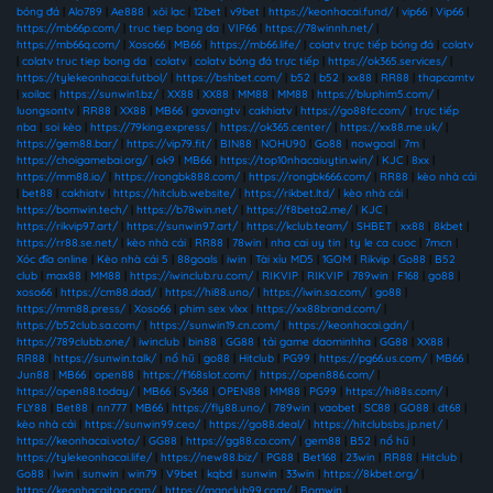
bóng đá
|
Alo789
|
Ae888
|
xôi lạc
|
12bet
|
v9bet
|
https://keonhacai.fund/
|
vip66
|
Vip66
|
https://mb66p.com/
|
truc tiep bong da
|
VIP66
|
https://78winnh.net/
|
https://mb66q.com/
|
Xoso66
|
MB66
|
https://mb66.life/
|
colatv trực tiếp bóng đá
|
colatv
|
colatv truc tiep bong da
|
colatv
|
colatv bóng đá trực tiếp
|
https://ok365.services/
|
https://tylekeonhacai.futbol/
|
https://bshbet.com/
|
b52
|
b52
|
xx88
|
RR88
|
thapcamtv
|
xoilac
|
https://sunwin1.bz/
|
XX88
|
XX88
|
MM88
|
MM88
|
https://bluphim5.com/
|
luongsontv
|
RR88
|
XX88
|
MB66
|
gavangtv
|
cakhiatv
|
https://go88fc.com/
|
trực tiếp
nba
|
soi kèo
|
https://79king.express/
|
https://ok365.center/
|
https://xx88.me.uk/
|
https://gem88.bar/
|
https://vip79.fit/
|
BIN88
|
NOHU90
|
Go88
|
nowgoal
|
7m
|
https://choigamebai.org/
|
ok9
|
MB66
|
https://top10nhacaiuytin.win/
|
KJC
|
8xx
|
https://mm88.io/
|
https://rongbk888.com/
|
https://rongbk666.com/
|
RR88
|
kèo nhà cái
|
bet88
|
cakhiatv
|
https://hitclub.website/
|
https://rikbet.ltd/
|
kèo nhà cái
|
https://bomwin.tech/
|
https://b78win.net/
|
https://f8beta2.me/
|
KJC
|
https://rikvip97.art/
|
https://sunwin97.art/
|
https://kclub.team/
|
SHBET
|
xx88
|
8kbet
|
https://rr88.se.net/
|
kèo nhà cái
|
RR88
|
78win
|
nha cai uy tin
|
ty le ca cuoc
|
7mcn
|
Xóc đĩa online
|
Kèo nhà cái 5
|
88goals
|
iwin
|
Tài xỉu MD5
|
1GOM
|
Rikvip
|
Go88
|
B52
club
|
max88
|
MM88
|
https://iwinclub.ru.com/
|
RIKVIP
|
RIKVIP
|
789win
|
F168
|
go88
|
xoso66
|
https://cm88.dad/
|
https://hi88.uno/
|
https://iwin.sa.com/
|
go88
|
https://mm88.press/
|
Xoso66
|
phim sex vlxx
|
https://xx88brand.com/
|
https://b52club.sa.com/
|
https://sunwin19.cn.com/
|
https://keonhacai.gdn/
|
https://789clubb.one/
|
iwinclub
|
bin88
|
GG88
|
tải game daominhha
|
GG88
|
XX88
|
RR88
|
https://sunwin.talk/
|
nổ hũ
|
go88
|
Hitclub
|
PG99
|
https://pg66.us.com/
|
MB66
|
Jun88
|
MB66
|
open88
|
https://f168slot.com/
|
https://open886.com/
|
https://open88.today/
|
MB66
|
Sv368
|
OPEN88
|
MM88
|
PG99
|
https://hi88s.com/
|
FLY88
|
Bet88
|
nn777
|
MB66
|
https://fly88.uno/
|
789win
|
vaobet
|
SC88
|
GO88
|
dt68
|
kèo nhà cái
|
https://sunwin99.ceo/
|
https://go88.deal/
|
https://hitclubsbs.jp.net/
|
https://keonhacai.voto/
|
GG88
|
https://gg88.co.com/
|
gem88
|
B52
|
nổ hũ
|
https://tylekeonhacai.life/
|
https://new88.biz/
|
PG88
|
Bet168
|
23win
|
RR88
|
Hitclub
|
Go88
|
Iwin
|
sunwin
|
win79
|
V9bet
|
kqbd
|
sunwin
|
33win
|
https://8kbet.org/
|
https://keonhacaitop.com/
|
https://manclub99.com/
|
Bomwin
|