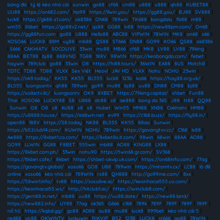
bóng đá
|
tỷ lệ kèo nhà cái
|
sunwin
|
go88
|
cf68
|
cm88
|
u888
|
u888
|
qh88
|
KUBET88
|
UU88
|
https://on682.com/
|
Na99
|
https://llwin.you/
|
https://gg88.you/
|
BJ88
|
SV888
|
luck8
|
https://gk88-z1.com/
|
ok8386
|
ON68
|
789win
|
TK688
|
bongdalu
|
fb88
|
m88
|
win55
|
86bet
|
https://go88v2.net/
|
qs88
|
GG88
|
lv88
|
https://new88pm.com/
|
On68
|
https://gg88fun.com
|
go88
|
U888
|
Hello88
|
ABC88
|
VIPWIN
|
78WIN
|
MK8
|
on68
|
s66
|
XOSO66
|
LUCK8
|
88M
|
uy88
|
mb88
|
QS88
|
ST666
|
DN88
|
GO99
|
KO66
|
QS88
|
ok8386
|
S666
|
CAKHIATV
|
SOCOLIVE
|
33win
|
mu88
|
MB66
|
cf68
|
MK8
|
LV88
|
LV88
|
79king
|
88AA
|
BET88
|
bj88
|
888VND
|
TG88
|
188V
|
98WIN
|
https://keobongda.com/
|
febet
|
haywin
|
789club
|
go88
|
33win
|
O8
|
https://hi88.tours/
|
36WIN
|
EA88
|
8US
|
Motchill
|
TDTC
|
TD88
|
TD88
|
VLXX
|
Sex Việt
|
Heovl
|
JAV HD
|
VLXX
|
Nohu
|
NOHU
|
23win
|
https://ok9.today/
|
KK55
|
KK55
|
BL555
|
luck8
|
123b
|
ko66
|
https://hay88.org.uk/
|
BL555
|
luongsontv
|
qh88
|
789win
|
go99
|
mu88
|
bj88
|
uu88
|
DN88
|
CM88
|
bj88
|
https://xoilactv.llc/
|
luongsontv
|
OK9
|
8XBET
|
https://79king.capital/
|
shbet
|
Fun88
Thai
|
XOSO66
|
LUCKY88
|
S8
|
U888
|
dn88
|
s8
|
ae888
|
bong da 365
|
J88
|
tt88
|
QQ88
|
Sunwin
|
O8
|
O8
|
s8
|
AU88
|
s8
|
s8
|
Hubet
|
Win55
|
MM88
|
XN88
|
Cakhiatv
|
HM88
|
https://u8888.house/
|
https://e68win.net
|
ev99
|
https://c168.buzz/
|
https://fly88.in/
|
open88
|
188V
|
https://S8.today
|
NK88
|
BL555
|
KK55
|
88aa
|
Sunwin
|
https://b52club14.com/
|
KUWIN
|
NOHU
|
789win
|
https://gavangtvv.cc/
|
C168
|
lx88
|
Ae888
|
https://8xbet1.co.com/
|
https://8xbet8x.it.com/
|
98win
|
68win
|
88AA
|
AO88
|
GO99
|
LLWIN
|
GG88
|
F8BET
|
555win
|
mb88
|
AO88
|
KING88
|
LX88
|
https://8kbet.com.ph/
|
33win
|
nohu90
|
https://twin68.gr.com/
|
SV368
|
https://8kbet.cafe/
|
8kbet
|
https://shbet-okvip.uk.com/
|
https://on68info.com/
|
77ag
|
https://gavangtv.global/
|
xoso66
|
GO8
|
U88
|
789win
|
https://mitomtv.cx/
|
LC88
|
lô đề
online
|
xoso66
|
kèo nhà cái
|
789WIN
|
rs88
|
QH888
|
http://go99me.com/
|
8xx
|
https://58win1.info/
|
tv88
|
https://socolive.ai/
|
https://keonhacai555.us.com/
|
https://keonhacai55.ws/
|
http://hitclub1.ac/
|
https://iwinclub8.com/
|
https://gem88.in.net/
|
mb88
|
uu88
|
https://uu88.date/
|
https://new88.land/
|
https://new882.info/
|
UY88
|
77ag
|
ok365
|
G666
|
c168
|
789k
|
789F
|
789F
|
789F
|
789F
|
nổ hũ
|
https://kqbd.gg/
|
go88
|
AD88
|
au88
|
mu88
|
luck8
|
999bet
|
kèo nhà cái 5
|
red88
|
vic88
|
OKWINTV
|
luckywin
|
RIKVIP
|
B52
|
123B
|
LUCK8
|
st666
|
go88
|
78WIN
|