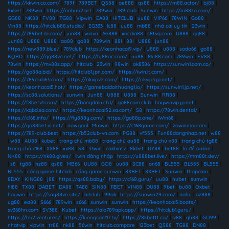
https://kkwin.co.com/
|
789f
|
789BET
|
QS88
|
ae888
|
qs88
|
https://m88.actor/
|
bj88
|
8xbet
|
789win
|
https://nohu52.art
|
789win
|
789 club
|
Sunwin
|
https://m88zo.com/
|
GG88
|
NK88
|
FV88
|
TG88
|
Vipwin
|
EA88
|
HITCLUB
|
uu88
|
VIP66
|
78WIN
|
Go88
|
Vin88
|
https://hitclub88.studio/
|
EG333
|
lc88
|
uu88
|
mb88
|
nhà cái uy tín
|
23win
|
https://789bet7a.com/
|
jun88
|
winvn
|
Ae888
|
xocdia88
|
s8tvq.com
|
U888
|
qq88
|
Jun88
|
U888
|
U888
|
ao88
|
go88
|
789win
|
88I
|
88I
|
U888
|
jun88
|
https://new889.blue/
|
789club
|
https://keonhacai9.vip/
|
U888
|
u888
|
sodo66
|
go88
|
KQBD
|
https://gg88vn.net/
|
https://bj88ac.com/
|
uu88
|
Mu88.com
|
789win
|
FV88
|
78win
|
https://mv88z.app/
|
hitclub
|
23win
|
98win
|
ok8386
|
https://sunwin1.com.co/
|
https://go88a.bid/
|
https://hitclub1.jpn.com/
|
https://iwin.it.com/
|
https://789club63.com/
|
https://rikvipv2.com/
|
https://rikvip3.jp.net/
|
https://keonhacai5.hot/
|
https://gamebaidoithuong1.io/
|
https://sunwin1.jp.net/
|
https://sc88.solutions/
|
sunwin
|
Jun88
|
U888
|
U888
|
Sunwin
|
RR88
|
https://f8betv1.com/
|
https://bongdalu.cfd/
|
go88com.club
|
haywinvip.jp.net
|
https://kqbd.sa.com/
|
https://keonhacai52.sa.com/
|
S8
|
https://78win.dental/
|
https://c168.info/
|
https://fly888y.com/
|
https://go88p.one/
|
iWin68
|
https://go88bet.in.net/
|
nowgoal
|
Mmwin
|
https://c168game.com/
|
zowinmoi.com
|
https://789-club.best
|
https://b52club-vn.com
|
PG88
|
vf555
|
Fun88dangnhap.net
|
w88
|
w88
|
AU88
|
kubet
|
trang chủ mb88
|
trang chủ au88
|
trang chủ x88
|
trang chủ tg88
|
trang chủ c168
|
XX88
|
xx88
|
S8
|
33win
|
cakhiatv
|
8kbet
|
UY88
|
bet88
|
lô đề online
|
NK88
|
https://nk88.gives/
|
llwin đăng nhập
|
https://u888bet.live/
|
https://mm88t.dev/
|
s8
|
tg88
|
hz88
|
qs88
|
MB66
|
UU88
|
GO8
|
uu88
|
SC88
|
on68
|
BL555
|
BL555
|
BL555
|
BL555
|
cổng game hitclub
|
cổng game sunwin
|
8XBET
|
8XBET
|
Sunwin
|
thapcam
|
8DAY
|
KING88
|
j88
|
https://qs88.baby/
|
https://c168.guru/
|
uu88
|
hubet
|
sunwin
|
hi88
|
TX88
|
DABET
|
DA88
|
TA88
|
SIN88
|
11BET
|
VIN88
|
DU88
|
9bet
|
bu88
|
Oxbet
|
haywin
|
https://say88vn.site/
|
hitclub
|
99ok
|
https://sunwin29.com/
|
nohu
|
az888
|
ug88
|
ea88
|
S666
|
789win
|
s666
|
sunwin
|
sunwin
|
https://keonhacai5.boats/
|
sv368hn.com
|
SV388
|
Kubet
|
https://alo789apk.app/
|
https://hitclub1.guru/
|
https://b52.ventures/
|
https://luongson117.tv/
|
https://8kbettt.co/
|
lv88
|
qh88
|
GO99
|
nhatvip
|
vipwin
|
tr88
|
nk88
|
56win
|
hitclub.compare
|
123bet
|
QS88
|
TG88
|
DN88
|