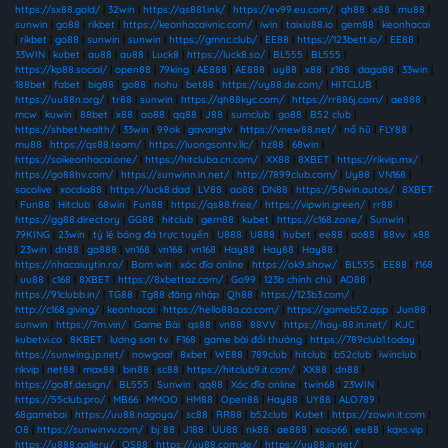
https://sx88.gold/
|
32win
|
https://qs881.ink/
|
https://ev99.eu.com/
|
qh88
|
x88
|
mu88
|
sunwin
|
go88
|
rikbet
|
https://keonhacaivnic.com/
|
iwin
|
taixiu88.io
|
gem88
|
keonhacai
|
rikbet
|
go88
|
sunwin
|
sunwin
|
https://gmnc.club/
|
EE88
|
https://123bett.io/
|
EE88
|
33WIN
|
kubet
|
au88
|
au88
|
Luck8
|
https://luck8.so/
|
BL555
|
BL555
|
https://kp88.social/
|
open88
|
79king
|
AE888
|
AE888
|
uy88
|
x88
|
z188
|
daga88
|
33win
|
188bet
|
fabet
|
big88
|
go88
|
nohu
|
bet88
|
https://uy88.de.com/
|
HITCLUB
|
https://uu88n.org/
|
tr88
|
sunwin
|
https://qh88kyc.com/
|
https://rr886j.com/
|
ae888
|
mcw
|
kuwin
|
88bet
|
x88
|
ao88
|
qq88
|
J88
|
sumclub
|
go88
|
B52 club
|
https://shbet.health/
|
33win
|
99ok
|
gavangtv
|
https://vnew88.net/
|
nổ hũ
|
FLY88
|
mu88
|
https://qs88.team/
|
https://luongsontv.llc/
|
hz88
|
68win
|
https://soikeonhacai.one/
|
https://hitcluba.cn.com/
|
XX88
|
8XBET
|
https://rikvip.mx/
|
https://go88hv.com/
|
https://sunwinn.in.net/
|
http://7899club.com/
|
Uy88
|
VN168
|
socolive
|
xocdia88
|
https://luck8.dad
|
LV88
|
ao88
|
DN88
|
https://58win.autos/
|
8XBET
|
Fun88
|
Hitclub
|
68win
|
Fun88
|
https://qs88.free/
|
https://vipwin.green/
|
rr88
|
https://gg88.directory
|
GG88
|
hitclub
|
gem88
|
kubet
|
https://c168.zone/
|
Sunwin
|
79KING
|
23win
|
tỷ lệ bóng đá trực tuyến
|
U888
|
U888
|
hubet
|
ee88
|
ao88
|
88vv
|
x88
|
23win
|
dn88
|
ga888
|
vn168
|
vn168
|
vn168
|
Hay88
|
Hay88
|
Hay88
|
https://nhacaiuytin.ro/
|
Bom win
|
xóc đĩa online
|
https://ok9.show/
|
BL555
|
EE88
|
f168
|
uu88
|
c168
|
8XBET
|
https://8xbettaz.com/
|
Go99
|
123b chính chủ
|
AO88
|
https://91clubb.in/
|
TG88
|
Tg88 đăng nhập
|
Qh88
|
https://123b3.com/
|
http://c168.giving/
|
keonhacai
|
https://hello88a.co.com/
|
https://gameb52.app
|
Jun88
|
sunwin
|
https://7m.vin/
|
Game Bài
|
qs88
|
vn88
|
88VV
|
https://hay-88.in.net/
|
KJC
|
kubetvi.co
|
8KBET
|
lương sơn tv
|
F168
|
game bài đổi thưởng
|
https://789club1.today
|
https://sunwing.jp.net/
|
nowgoal
|
8xbet
|
WE88
|
789club
|
hitclub
|
b52club
|
iwinclub
|
rikvip
|
net88
|
max88
|
bin88
|
sc88
|
https://hitclub9.it.com/
|
XX88
|
dn88
|
https://go8f.design/
|
BL555
|
Sunwin
|
qq88
|
Xóc đĩa online
|
twin68
|
23WIN
|
https://55club.pro/
|
MB66
|
MMOO
|
HM88
|
Open88
|
Hay88
|
UY88
|
ALO789
|
68gamebai
|
https://uu88.nagoya/
|
sc88
|
RR88
|
b52club
|
Kubet
|
https://zowin.it.com
|
O8
|
https://sunwinvv.com/
|
bj 88
|
J188
|
UU88
|
nk88
|
ae888
|
xoso66
|
ee88
|
kqxs.vip
|
https://u888.gallery/
|
QS88
|
https://uy88.com.de/
|
https://uy88.in.net/
|