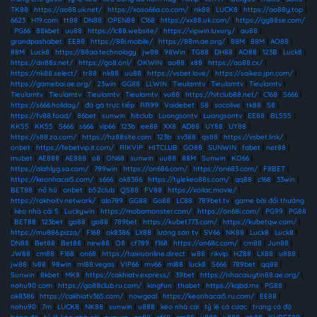
TK88
|
https://ao88.uk.net/
|
https://xoso66a.co.com/
|
nk88
|
LUCK8
|
https://ao88y.top
|
6623
|
H19.com
|
tt88
|
DN88
|
OPEN88
|
C168
|
https://xx88.uk.com/
|
https://gg88se.com/
|
PG66
|
88kbet
|
uu88
|
https://lc88.website/
|
https://vipwin.luxury/
|
au88
|
grandpashabet
|
EE88
|
https://88i.mobile/
|
https://88m.ae.org/
|
88M
|
88M
|
AO88
|
88M
|
Luck8
|
https://88aa.technology
|
jw88
|
98Win
|
TG88
|
DH88
|
AO88
|
123B
|
Luck8
|
https://dn88s.net/
|
https://go8.onl/
|
OKWIN
|
ao88
|
x88
|
https://ao88.cx/
|
https://nk88.select/
|
tr88
|
nk88
|
uu88
|
https://vsbet.love/
|
https://soikeo.jpn.com/
|
https://gamebai.ae.org/
|
23win
|
GG88
|
LLWIN
|
Tieulamtv
|
Tieulamtv
|
Tieulamtv
|
Tieulamtv
|
Tieulamtv
|
Tieulamtv
|
Tieulamtv
|
vu88
|
https://hitclub88.net/
|
C168
|
S666
|
https://s666.holiday/
|
đá gà trực tiếp
|
RR99
|
Vaidebet
|
S8
|
socolive
|
tk88
|
S8
|
https://fv88.food/
|
86bet
|
sunwin
|
hitclub
|
Luongsontv
|
Luongsontv
|
EE88
|
BL555
|
KK55
|
KK55
|
S666
|
s666
|
vip66
|
123b
|
ee88
|
XX8
|
AD88
|
UY88
|
UY88
|
https://s88.za.com/
|
https://hz88site.com
|
123b
|
sv388
|
qs88
|
https://vsbet.link/
|
onbet
|
https://febetvip.it.com/
|
RIKVIP
|
HITCLUB
|
GO88
|
SUNWIN
|
fabet
|
net88
|
mubet
|
AE888
|
AE888
|
o8
|
ON68
|
sunwin
|
uu88
|
88M
|
Sunwin
|
KO66
|
https://alahlyg.sa.com/
|
789win
|
https://on686.com/
|
https://on683.com/
|
F8BET
|
https://keonhacai5.com/
|
s666
|
ok8386
|
https://tylekeo88s.com/
|
qq88
|
c168
|
33win
|
BET88
|
nổ hũ
|
onbet
|
b52club
|
QS88
|
FV88
|
https://xoilac.movie/
|
https://rakhoitv.network/
|
alo789
|
GG88
|
Go88
|
LC88
|
789bet.tv
|
game bài đổi thưởng
|
kèo nhà cái 5
|
Luckywin
|
https://mobamonster.com/
|
https://on68i.com/
|
PG99
|
PG88
|
BET88
|
123bet
|
go88
|
go88
|
789bet
|
https://kubet773.com/
|
https://kubetqw.com/
|
https://mu886.pizza/
|
F168
|
ok8386
|
LX88
|
lương sơn tv
|
SV66
|
NK88
|
Luck8
|
Luck8
|
DN88
|
Bet88
|
Bet88
|
new88
|
O8
|
cf789
|
f168
|
https://on68c.com/
|
cm88
|
Jun88
|
JW88
|
cm88
|
F168
|
on68
|
https://taixiuonline.direct
|
w88
|
rikvip
|
HZ88
|
LX88
|
u888
|
jw88
|
lv88
|
98win
|
ml88.vegas
|
VIP66
|
mv66
|
ml88
|
luck8
|
S666
|
789bet
|
qq88
|
Sunwin
|
8kbet
|
MK8
|
https://cakhiatv.express/
|
39bet
|
https://nhacaiuytin88.ae.org/
|
nohu90 com
|
https://go88club.ru.com/
|
kingfun
|
thabet
|
https://kqbd.mx
|
PG88
|
ok8386
|
https://cakhiatv365.com/
|
nowgoal
|
https://keonhacai5.ru.com/
|
EE88
|
nohu90
|
7m
|
LUCK8
|
NK88
|
sunwin
|
u888
|
kèo nhà cái
|
tỷ lệ cá cược
|
trang cá độ