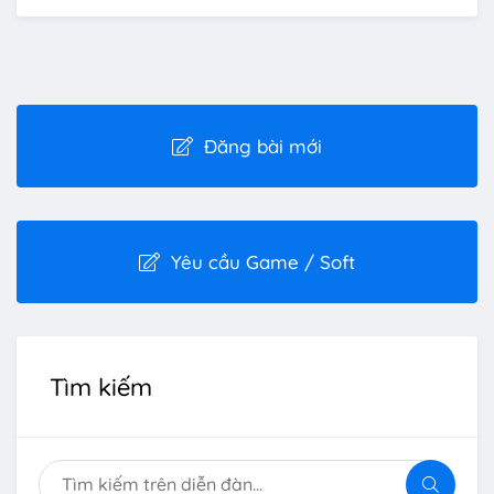
Đăng bài mới
Yêu cầu Game / Soft
Tìm kiếm