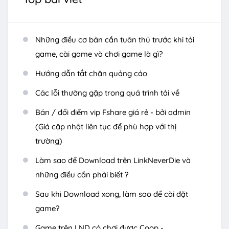
Những điều cơ bản cần tuân thủ trước khi tải
game, cài game và chơi game là gì?
Hướng dẫn tắt chặn quảng cáo
Các lỗi thường gặp trong quá trình tải về
Bán / đổi điểm vip Fshare giá rẻ - bởi admin
(Giá cập nhật liên tục để phù hợp với thị
trường)
Làm sao để Download trên LinkNeverDie và
những điều cần phải biết ?
Sau khi Download xong, làm sao để cài đặt
game?
Game trên LND có chơi được Coop -