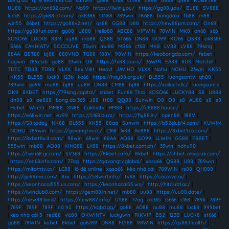
bóng đá
|
tỷ lệ kèo nhà cái
|
sunwin
|
go88
|
cf68
|
cm88
|
u888
|
u888
|
qh88
|
KUBET88
|
UU88
|
https://on682.com/
|
Na99
|
https://llwin.you/
|
https://gg88.you/
|
BJ88
|
SV888
|
luck8
|
https://gk88-z1.com/
|
ok8386
|
ON68
|
789win
|
TK688
|
bongdalu
|
fb88
|
m88
|
win55
|
86bet
|
https://go88v2.net/
|
qs88
|
GG88
|
lv88
|
https://new88pm.com/
|
On68
|
https://gg88fun.com
|
go88
|
U888
|
Hello88
|
ABC88
|
VIPWIN
|
78WIN
|
MK8
|
on68
|
s66
|
XOSO66
|
LUCK8
|
88M
|
uy88
|
mb88
|
QS88
|
ST666
|
DN88
|
GO99
|
KO66
|
QS88
|
ok8386
|
S666
|
CAKHIATV
|
SOCOLIVE
|
33win
|
mu88
|
MB66
|
cf68
|
MK8
|
LV88
|
LV88
|
79king
|
88AA
|
BET88
|
bj88
|
888VND
|
TG88
|
188V
|
98WIN
|
https://keobongda.com/
|
febet
|
haywin
|
789club
|
go88
|
33win
|
O8
|
https://hi88.tours/
|
36WIN
|
EA88
|
8US
|
Motchill
|
TDTC
|
TD88
|
TD88
|
VLXX
|
Sex Việt
|
Heovl
|
JAV HD
|
VLXX
|
Nohu
|
NOHU
|
23win
|
KK55
|
KK55
|
BL555
|
luck8
|
123b
|
ko66
|
https://hay88.org.uk/
|
BL555
|
luongsontv
|
qh88
|
789win
|
go99
|
mu88
|
bj88
|
uu88
|
DN88
|
CM88
|
bj88
|
https://xoilactv.llc/
|
luongsontv
|
OK9
|
8XBET
|
https://79king.capital/
|
shbet
|
Fun88 Thai
|
XOSO66
|
LUCKY88
|
S8
|
U888
|
dn88
|
s8
|
ae888
|
bong da 365
|
J88
|
tt88
|
QQ88
|
Sunwin
|
O8
|
O8
|
s8
|
AU88
|
s8
|
s8
|
Hubet
|
Win55
|
MM88
|
XN88
|
Cakhiatv
|
HM88
|
https://u8888.house/
|
https://e68win.net
|
ev99
|
https://c168.buzz/
|
https://fly88.in/
|
open88
|
188V
|
https://S8.today
|
NK88
|
BL555
|
KK55
|
88aa
|
Sunwin
|
https://b52club14.com/
|
KUWIN
|
NOHU
|
789win
|
https://gavangtvv.cc/
|
C168
|
lx88
|
Ae888
|
https://8xbet1.co.com/
|
https://8xbet8x.it.com/
|
98win
|
68win
|
88AA
|
AO88
|
GO99
|
LLWIN
|
GG88
|
F8BET
|
555win
|
mb88
|
AO88
|
KING88
|
LX88
|
https://8kbet.com.ph/
|
33win
|
nohu90
|
https://twin68.gr.com/
|
SV368
|
https://8kbet.cafe/
|
8kbet
|
https://shbet-okvip.uk.com/
|
https://on68info.com/
|
77ag
|
https://gavangtv.global/
|
xoso66
|
QS88
|
U88
|
789win
|
https://mitomtv.cx/
|
LC88
|
lô đề online
|
xoso66
|
kèo nhà cái
|
789WIN
|
rs88
|
QH888
|
http://go99me.com/
|
8xx
|
https://58win1.info/
|
tv88
|
https://socolive.ai/
|
https://keonhacai555.us.com/
|
https://keonhacai55.ws/
|
http://hitclub1.ac/
|
https://iwinclub8.com/
|
https://gem88.in.net/
|
mb88
|
uu88
|
https://uu88.date/
|
https://new88.land/
|
https://new882.info/
|
UY88
|
77ag
|
ok365
|
G666
|
c168
|
789k
|
789F
|
789F
|
789F
|
789F
|
nổ hũ
|
https://kqbd.gg/
|
go88
|
AD88
|
au88
|
mu88
|
luck8
|
999bet
|
kèo nhà cái 5
|
red88
|
vic88
|
OKWINTV
|
luckywin
|
RIKVIP
|
B52
|
123B
|
LUCK8
|
st666
|
go88
|
78WIN
|
kubet
|
8kbet
|
ga6789
|
DN88
|
FLY88
|
98WIN
|
https://qs88.health/
|