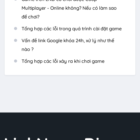
Multiplayer - Online không? Nếu có làm sao
để chơi?
Tổng hợp các lỗi trong quá trình cài đặt game
Vấn đề link Google khóa 24h, xử lý như thế
nào ?
Tổng hợp các lỗi xảy ra khi chơi game