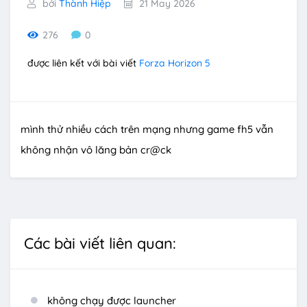
bởi
Thành Hiệp
21 May 2026
276
0
được liên kết với bài viết
Forza Horizon 5
mình thử nhiều cách trên mạng nhưng game fh5 vẫn
không nhận vô lăng bản cr@ck
Các bài viết liên quan:
không chạy được launcher