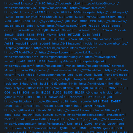
https://ea88.mex.com/
|
KJC
|
https://hbet.red/
|
LLwin
|
https://hitclub68.cn.com/
|
https://keonhacaitv.io/
|
https://sunwinn.cat/
|
https://sunwin68.cn.com/
|
https://hitclubvn.ch/
|
ok8386
|
https://sc88.link/
|
PG66
|
luckywin
|
https://mm88.report/
|
ON68
|
RR88
|
Kingfun
|
Kèo Nhà Cái
|
O8
|
EA88
|
68WIN
|
MMOO
|
u888ez.com
|
tg88
|
sc88
|
u888
|
u888
|
https://good88.gives/
|
j88
|
f168
|
RR88
|
C168
|
https://hi88com.biz/
|
say88
|
say88
|
28bet
|
ON68
|
https://kkwin.co.com/
|
789f
|
789BET
|
QS88
|
ae888
|
qs88
|
https://m88.actor/
|
bj88
|
8xbet
|
789win
|
https://nohu52.art
|
789win
|
789 club
|
Sunwin
|
GG88
|
NK88
|
FV88
|
Vipwin
|
EA88
|
HITCLUB
|
Go88
|
Vin88
|
https://hitclub88.studio/
|
lc88
|
uu88
|
mb88
|
23win
|
https://789bet7a.com/
|
winvn
|
Ae888
|
xocdia88
|
ao88
|
sodo66
|
https://bj88ac.com/
|
hitclub
|
https://sunwin1.com.co/
|
https://go88a.bid/
|
https://hitclub1.jpn.com/
|
https://iwin.it.com/
|
https://789club63.com/
|
https://rikvipv2.com/
|
https://rikvip3.jp.net/
|
https://keonhacai5.hot/
|
https://gamebaidoithuong1.io/
|
https://sunwin1.jp.net/
|
sunwin
|
Jun88
|
U888
|
U888
|
Sunwin
|
go88com.club
|
haywinvip.jp.net
|
https://fly888y.com/
|
https://go88p.one/
|
iWin68
|
https://go88bet.in.net/
|
nowgoal
|
Mmwin
|
https://c168game.com/
|
zowinmoi.com
|
https://789-club.best
|
https://b52club-
vn.com
|
PG88
|
vf555
|
Fun88dangnhap.net
|
w88
|
w88
|
AU88
|
kubet
|
trang chủ mb88
|
trang chủ au88
|
trang chủ x88
|
trang chủ tg88
|
trang chủ c168
|
XX88
|
xx88
|
S8
|
33win
|
cakhiatv
|
8kbet
|
UY88
|
bet88
|
lô đề online
|
NK88
|
https://nk88.gives/
|
llwin đăng
nhập
|
https://u888bet.live/
|
https://mm88t.dev/
|
s8
|
tg88
|
hz88
|
qs88
|
MB66
|
UU88
|
GO8
|
uu88
|
SC88
|
on68
|
BL555
|
BL555
|
BL555
|
BL555
|
cổng game hitclub
|
cổng
game sunwin
|
8XBET
|
8XBET
|
sunwin nổ hũ
|
thapcam
|
8DAY
|
KING88
|
j88
|
https://qs88.baby/
|
https://c168.guru/
|
uu88
|
hubet
|
sunwin
|
hi88
|
TX88
|
DABET
|
DA88
|
TA88
|
SIN88
|
11BET
|
VIN88
|
DU88
|
9bet
|
bu88
|
Oxbet
|
haywin
|
https://say88vn.site/
|
hitclub
|
99ok
|
https://sunwin29.com/
|
nohu
|
az888
|
ug88
|
ea88
|
S666
|
789win
|
s666
|
sunwin
|
sunwin
|
https://keonhacai5.boats/
|
sv368hn.com
|
SV388
|
Kubet
|
https://alo789apk.app/
|
https://hitclub1.guru/
|
https://b52.ventures/
|
https://luongson117.tv/
|
https://8kbettt.co/
|
lv88
|
qh88
|
GO99
|
nhatvip
|
vipwin
|
tr88
|
nk88
|
56win
|
hitclub.compare
|
123bet
|
QS88
|
TG88
|
DN88
|
789WIN
|
gem88
|
fb88
|
trang chủ go88
|
tỷ lệ kèo
|
kèo bóng đá hôm nay
|
rikvip
|
vin777
|
lucky88
|
mb88
|
ao88
|