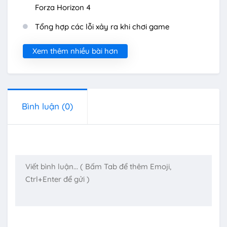
Forza Horizon 4
Tổng hợp các lỗi xảy ra khi chơi game
Xem thêm nhiều bài hơn
Bình luận
(0)