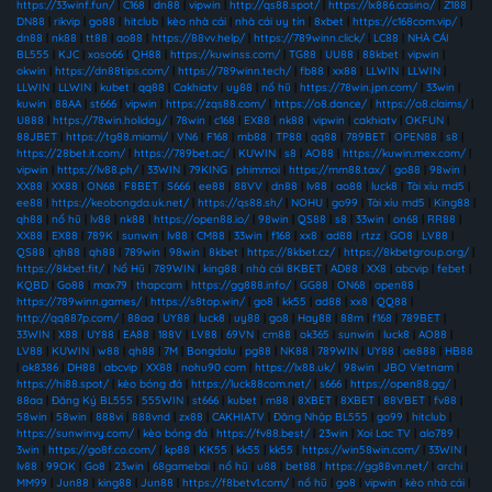
https://33winf.fun/
|
C168
|
dn88
|
vipwin
|
http://qs88.spot/
|
https://lx886.casino/
|
Z188
|
DN88
|
rikvip
|
go88
|
hitclub
|
kèo nhà cái
|
nhà cái uy tín
|
8xbet
|
https://c168com.vip/
|
dn88
|
nk88
|
tt88
|
ao88
|
https://88vv.help/
|
https://789winn.click/
|
LC88
|
NHÀ CÁI
BL555
|
KJC
|
xoso66
|
QH88
|
https://kuwinss.com/
|
TG88
|
UU88
|
88kbet
|
vipwin
|
okwin
|
https://dn88tips.com/
|
https://789winn.tech/
|
fb88
|
xx88
|
LLWIN
|
LLWIN
|
LLWIN
|
LLWIN
|
kubet
|
qq88
|
Cakhiatv
|
uy88
|
nổ hũ
|
https://78win.jpn.com/
|
33win
|
kuwin
|
88AA
|
st666
|
vipwin
|
https://zqs88.com/
|
https://o8.dance/
|
https://o8.claims/
|
U888
|
https://78win.holiday/
|
78win
|
c168
|
EX88
|
nk88
|
vipwin
|
cakhiatv
|
OKFUN
|
88JBET
|
https://tg88.miami/
|
VN6
|
F168
|
mb88
|
TP88
|
qq88
|
789BET
|
OPEN88
|
s8
|
https://28bet.it.com/
|
https://789bet.ac/
|
KUWIN
|
s8
|
AO88
|
https://kuwin.mex.com/
|
vipwin
|
https://lv88.ph/
|
33WIN
|
79KING
|
phimmoi
|
https://mm88.tax/
|
go88
|
98win
|
XX88
|
XX88
|
ON68
|
F8BET
|
S666
|
ee88
|
88VV
|
dn88
|
lv88
|
ao88
|
luck8
|
Tài xỉu md5
|
ee88
|
https://keobongda.uk.net/
|
https://qs88.sh/
|
NOHU
|
go99
|
Tài xỉu md5
|
King88
|
qh88
|
nổ hũ
|
lv88
|
nk88
|
https://open88.io/
|
98win
|
QS88
|
s8
|
33win
|
on68
|
RR88
|
XX88
|
EX88
|
789K
|
sunwin
|
lv88
|
CM88
|
33win
|
f168
|
xx8
|
ad88
|
rtzz
|
GO8
|
LV88
|
QS88
|
qh88
|
qh88
|
789win
|
98win
|
8kbet
|
https://8kbet.cz/
|
https://8kbetgroup.org/
|
https://8kbet.fit/
|
Nổ Hũ
|
789WIN
|
king88
|
nhà cái 8KBET
|
AD88
|
XX8
|
abcvip
|
febet
|
KQBD
|
Go88
|
max79
|
thapcam
|
https://gg888.info/
|
GG88
|
ON68
|
open88
|
https://789winn.games/
|
https://s8top.win/
|
go8
|
kk55
|
ad88
|
xx8
|
QQ88
|
http://qq887p.com/
|
88aa
|
UY88
|
luck8
|
uy88
|
go8
|
Hay88
|
88m
|
f168
|
789BET
|
33WIN
|
X88
|
UY88
|
EA88
|
188V
|
LV88
|
69VN
|
cm88
|
ok365
|
sunwin
|
luck8
|
AO88
|
LV88
|
KUWIN
|
w88
|
qh88
|
7M
|
Bongdalu
|
pg88
|
NK88
|
789WIN
|
UY88
|
ae888
|
HB88
|
ok8386
|
DH88
|
abcvip
|
XX88
|
nohu90 com
|
https://lx88.uk/
|
98win
|
JBO Vietnam
|
https://hi88.spot/
|
kèo bóng đá
|
https://luck88com.net/
|
s666
|
https://open88.gg/
|
88aa
|
Đăng Ký BL555
|
555WIN
|
st666
|
kubet
|
m88
|
8XBET
|
8XBET
|
88VBET
|
fv88
|
58win
|
58win
|
888vi
|
888vnd
|
zx88
|
CAKHIATV
|
Đăng Nhập BL555
|
go99
|
hitclub
|
https://sunwinvy.com/
|
kèo bóng đá
|
https://fv88.best/
|
23win
|
Xoi Lac TV
|
alo789
|
3win
|
https://go8f.co.com/
|
kp88
|
KK55
|
kk55
|
kk55
|
https://win58win.com/
|
33WIN
|
lv88
|
99OK
|
Go8
|
23win
|
68gamebai
|
nổ hũ
|
u88
|
bet88
|
https://gg88vn.net/
|
archi
|
MM99
|
Jun88
|
king88
|
Jun88
|
https://f8betv1.com/
|
nổ hũ
|
go8
|
vipwin
|
kèo nhà cái
|