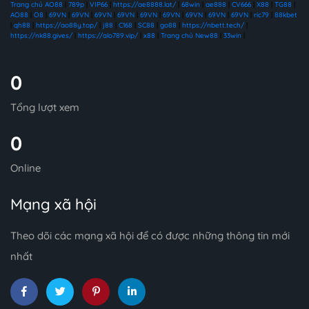
Trang chủ AO88
|
789p
|
VIP66
|
https://ae8888.lat/
|
68win
|
ae888
|
CV666
|
X88
|
TG88
|
AO88
|
O8
|
69VN
|
69VN
|
69VN
|
69VN
|
69VN
|
69VN
|
69VN
|
69VN
|
69VN
|
ric79
|
88kbet
|
qh88
|
https://ao88y.top/
|
j88
|
C168
|
SC88
|
go88
|
https://nbett.tech/
|
https://nk88.gives/
|
https://alo789.vip/
|
x88
|
Trang chủ New88
|
33win
|
0
Tổng lượt xem
0
Online
Mạng xã hội
Theo dõi các mạng xã hội để có được những thông tin mới
nhất