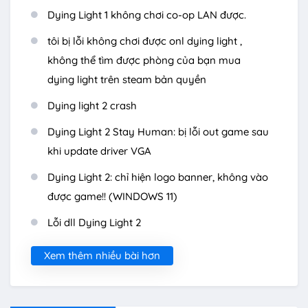
Dying Light 1 không chơi co-op LAN được.
tôi bị lỗi không chơi được onl dying light ,
không thể tìm được phòng của bạn mua
dying light trên steam bản quyền
Dying light 2 crash
Dying Light 2 Stay Human: bị lỗi out game sau
khi update driver VGA
Dying Light 2: chỉ hiện logo banner, không vào
được game!! (WINDOWS 11)
Lỗi dll Dying Light 2
Xem thêm nhiều bài hơn