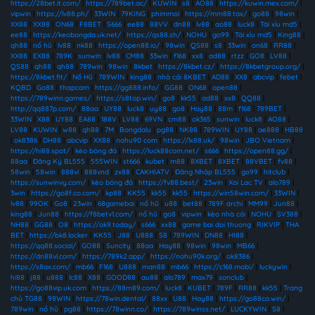
https://28bet.it.com/
|
https://789bet.ac/
|
KUWIN
|
s8
|
AO88
|
https://kuwin.mex.com/
|
vipwin
|
https://lv88.ph/
|
33WIN
|
79KING
|
phimmoi
|
https://mm88.tax/
|
go88
|
98win
|
XX88
|
XX88
|
ON68
|
F8BET
|
S666
|
ee88
|
88VV
|
dn88
|
lv88
|
ao88
|
luck8
|
Tài xỉu md5
|
ee88
|
https://keobongda.uk.net/
|
https://qs88.sh/
|
NOHU
|
go99
|
Tài xỉu md5
|
King88
|
qh88
|
nổ hũ
|
lv88
|
nk88
|
https://open88.io/
|
98win
|
QS88
|
s8
|
33win
|
on68
|
RR88
|
XX88
|
EX88
|
789K
|
sunwin
|
lv88
|
CM88
|
33win
|
f168
|
xx8
|
ad88
|
rtzz
|
GO8
|
LV88
|
QS88
|
qh88
|
qh88
|
789win
|
98win
|
8kbet
|
https://8kbet.cz/
|
https://8kbetgroup.org/
|
https://8kbet.fit/
|
Nổ Hũ
|
789WIN
|
king88
|
nhà cái 8KBET
|
AD88
|
XX8
|
abcvip
|
febet
|
KQBD
|
Go88
|
thapcam
|
https://gg888.info/
|
GG88
|
ON68
|
open88
|
https://789winn.games/
|
https://s8top.win/
|
go8
|
kk55
|
ad88
|
xx8
|
QQ88
|
http://qq887p.com/
|
88aa
|
UY88
|
luck8
|
uy88
|
go8
|
Hay88
|
88m
|
f168
|
789BET
|
33WIN
|
X88
|
UY88
|
EA88
|
188V
|
LV88
|
69VN
|
cm88
|
ok365
|
sunwin
|
luck8
|
AO88
|
LV88
|
KUWIN
|
w88
|
qh88
|
7M
|
Bongdalu
|
pg88
|
NK88
|
789WIN
|
UY88
|
ae888
|
HB88
|
ok8386
|
DH88
|
abcvip
|
XX88
|
nohu90 com
|
https://lx88.uk/
|
98win
|
JBO Vietnam
|
https://hi88.spot/
|
kèo bóng đá
|
https://luck88com.net/
|
s666
|
https://open88.gg/
|
88aa
|
Đăng Ký BL555
|
555WIN
|
st666
|
kubet
|
m88
|
8XBET
|
8XBET
|
88VBET
|
fv88
|
58win
|
58win
|
888vi
|
888vnd
|
zx88
|
CAKHIATV
|
Đăng Nhập BL555
|
go99
|
hitclub
|
https://sunwinvy.com/
|
kèo bóng đá
|
https://fv88.best/
|
23win
|
Xoi Lac TV
|
alo789
|
3win
|
https://go8f.co.com/
|
kp88
|
KK55
|
kk55
|
kk55
|
https://win58win.com/
|
33WIN
|
lv88
|
99OK
|
Go8
|
23win
|
68gamebai
|
nổ hũ
|
u88
|
bet88
|
789F archi
|
MM99
|
Jun88
|
king88
|
Jun88
|
https://f8betv1.com/
|
nổ hũ
|
go8
|
vipwin
|
kèo nhà cái
|
NOHU
|
SV388
|
NH88
|
GG88
|
O8
|
https://ok9.today/
|
s666
|
xx88
|
game bai doi thuong
|
RIKVIP
|
THA
BET
|
https://bk8.locker
|
KK55
|
J88
|
U888
|
S8
|
789WIN
|
DN88
|
HI88
|
https://qq88.social/
|
GO88
|
Suncity
|
88aa
|
Hay88
|
98win
|
98win
|
MB66
|
https://dn88vl.com/
|
https://789k2.app/
|
https://nohu90k.org/
|
ok8386
|
https://s8ax.com/
|
mb66
|
F168
|
U888
|
man88
|
mb66
|
https://c168.mobi/
|
luckywin
|
hi88
|
j88
|
u888
|
lc88
|
X88
|
GOOD88
|
au88
|
alo789
|
max79
|
sonclub
|
https://go88vip.uk.com
|
https://88m89.com/
|
luck8
|
KUBET
|
789F
|
RR88
|
kk55
|
Trang
chủ TG88
|
98WIN
|
https://78win.dental/
|
88xx
|
U88
|
Hay88
|
https://go88ca.win/
|
789win
|
nổ hũ
|
pg88
|
https://78winn.co/
|
https://789winss.net/
|
LUCKYWIN
|
S8
|