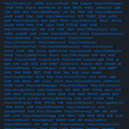
https://hitclubvn.ch/
|
ok8386
|
https://sc88.link/
|
PG66
|
luckywin
|
https://mm88.report/
|
ON68
|
RR88
|
Kingfun
|
Kèo Nhà Cái
|
O8
|
EA88
|
68WIN
|
MMOO
|
u888ez.com
|
tg88
|
sc88
|
u888
|
u888
|
https://good88.gives/
|
j88
|
f168
|
RR88
|
C168
|
https://hi88com.biz/
|
say88
|
say88
|
28bet
|
ON68
|
https://kkwin.co.com/
|
789f
|
789BET
|
QS88
|
ae888
|
qs88
|
https://m88.actor/
|
bj88
|
8xbet
|
789win
|
https://nohu52.art
|
789win
|
789 club
|
Sunwin
|
GG88
|
NK88
|
FV88
|
Vipwin
|
EA88
|
HITCLUB
|
Go88
|
Vin88
|
https://hitclub88.studio/
|
lc88
|
uu88
|
mb88
|
23win
|
https://789bet7a.com/
|
winvn
|
Ae888
|
xocdia88
|
ao88
|
sodo66
|
https://bj88ac.com/
|
hitclub
|
https://sunwin1.com.co/
|
https://go88a.bid/
|
https://hitclub1.jpn.com/
|
https://iwin.it.com/
|
https://789club63.com/
|
https://rikvipv2.com/
|
https://rikvip3.jp.net/
|
https://keonhacai5.hot/
|
https://gamebaidoithuong1.io/
|
https://sunwin1.jp.net/
|
sunwin
|
Jun88
|
U888
|
Sunwin
|
go88com.club
|
haywinvip.jp.net
|
https://fly888y.com/
|
iWin68
|
https://go88bet.in.net/
|
Mmwin
|
https://789-club.best
|
w88
|
w88
|
AU88
|
kubet
|
trang chủ mb88
|
trang chủ au88
|
trang chủ x88
|
trang chủ tg88
|
NK88
|
s8
|
tg88
|
hz88
|
uu88
|
SC88
|
on68
|
8XBET
|
sunwin nổ hũ
|
thapcam
|
8DAY
|
KING88
|
j88
|
https://qs88.baby/
|
https://c168.guru/
|
uu88
|
hubet
|
sunwin
|
hi88
|
TX88
|
DABET
|
DA88
|
TA88
|
SIN88
|
11BET
|
VIN88
|
DU88
|
9bet
|
bu88
|
Oxbet
|
haywin
|
https://say88vn.site/
|
hitclub
|
99ok
|
https://sunwin29.com/
|
nohu
|
az888
|
ug88
|
ea88
|
S666
|
789win
|
s666
|
sunwin
|
sunwin
|
https://keonhacai5.boats/
|
sv368hn.com
|
SV388
|
Kubet
|
https://alo789apk.app/
|
https://hitclub1.guru/
|
https://b52.ventures/
|
https://luongson117.tv/
|
https://8kbettt.co/
|
lv88
|
qh88
|
GO99
|
nhatvip
|
vipwin
|
tr88
|
nk88
|
56win
|
hitclub.compare
|
123bet
|
QS88
|
TG88
|
DN88
|
789WIN
|
gem88
|
fb88
|
trang chủ go88
|
tỷ lệ kèo
|
kèo bóng đá hôm nay
|
rikvip
|
vin777
|
lucky88
|
TK88
|
https://ao88.uk.net/
|
DN88
|
OPEN88
|
C168
|
https://xx88.uk.com/
|
https://gg88se.com/
|
PG66
|
88kbet
|
uu88
|
https://lc88.website/
|
https://vipwin.luxury/
|
au88
|
grandpashabet
|
EE88
|
https://88i.mobile/
|
https://88m.ae.org/
|
88M
|
88M
|
AO88
|
88M
|
Luck8
|
https://88aa.technology
|
jw88
|
98Win
|
TG88
|
DH88
|
AO88
|
123B
|
Luck8
|
https://dn88s.net/
|
https://go8.onl/
|
OKWIN
|
ao88
|
x88
|
https://ao88.cx/
|
https://nk88.select/
|
tr88
|
nk88
|
uu88
|
https://vsbet.love/
|
https://soikeo.jpn.com/
|
https://gamebai.ae.org/
|
23win
|
GG88
|
LLWIN
|
Tieulamtv
|
Tieulamtv
|
Tieulamtv
|