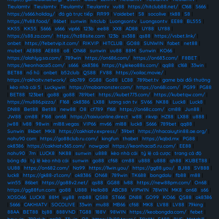
Tieulamtv
|
Tieulamtv
|
Tieulamtv
|
Tieulamtv
|
vu88
|
https://hitclub88.net/
|
C168
|
S666
|
https://s666.holiday/
|
đá gà trực tiếp
|
RR99
|
Vaidebet
|
S8
|
socolive
|
tk88
|
S8
|
https://fv88.food/
|
86bet
|
sunwin
|
hitclub
|
Luongsontv
|
Luongsontv
|
EE88
|
BL555
|
KK55
|
KK55
|
S666
|
s666
|
vip66
|
123b
|
ee88
|
XX8
|
AD88
|
UY88
|
UY88
|
https://s88.za.com/
|
https://hz88site.com
|
123b
|
sv388
|
qs88
|
https://vsbet.link/
|
onbet
|
https://febetvip.it.com/
|
RIKVIP
|
HITCLUB
|
GO88
|
SUNWIN
|
fabet
|
net88
|
mubet
|
AE888
|
AE888
|
o8
|
ON68
|
sunwin
|
uu88
|
88M
|
Sunwin
|
KO66
|
https://alahlyg.sa.com/
|
789win
|
https://on686.com/
|
https://on683.com/
|
F8BET
|
https://keonhacai5.com/
|
s666
|
ok8386
|
https://tylekeo88s.com/
|
qq88
|
c168
|
33win
|
BET88
|
nổ hũ
|
onbet
|
b52club
|
QS88
|
FV88
|
https://xoilac.movie/
|
https://rakhoitv.network/
|
alo789
|
GG88
|
Go88
|
LC88
|
789bet.tv
|
game bài đổi thưởng
|
kèo nhà cái 5
|
Luckywin
|
https://mobamonster.com/
|
https://on68i.com/
|
PG99
|
PG88
|
BET88
|
123bet
|
go88
|
go88
|
789bet
|
https://kubet773.com/
|
https://kubetqw.com/
|
https://mu886.pizza/
|
F168
|
ok8386
|
LX88
|
lương sơn tv
|
SV66
|
NK88
|
Luck8
|
Luck8
|
DN88
|
Bet88
|
Bet88
|
new88
|
O8
|
cf789
|
f168
|
https://on68c.com/
|
cm88
|
Jun88
|
JW88
|
cm88
|
F168
|
on68
|
https://taixiuonline.direct
|
w88
|
rikvip
|
HZ88
|
LX88
|
u888
|
jw88
|
lv88
|
98win
|
ml88.vegas
|
VIP66
|
mv66
|
ml88
|
luck8
|
S666
|
789bet
|
qq88
|
Sunwin
|
8kbet
|
MK8
|
https://cakhiatv.express/
|
39bet
|
https://nhacaiuytin88.ae.org/
|
nohu90 com
|
https://go88club.ru.com/
|
kingfun
|
thabet
|
https://kqbd.mx
|
PG88
|
ok8386
|
https://cakhiatv365.com/
|
nowgoal
|
https://keonhacai5.ru.com/
|
EE88
|
nohu90
|
7m
|
LUCK8
|
NK88
|
sunwin
|
u888
|
kèo nhà cái
|
tỷ lệ cá cược
|
trang cá độ
bóng đá
|
tỷ lệ kèo nhà cái
|
sunwin
|
go88
|
cf68
|
cm88
|
u888
|
u888
|
qh88
|
KUBET88
|
UU88
|
https://on682.com/
|
Na99
|
https://llwin.you/
|
https://gg88.you/
|
BJ88
|
SV888
|
luck8
|
https://gk88-z1.com/
|
ok8386
|
ON68
|
789win
|
TK688
|
bongdalu
|
fb88
|
m88
|
win55
|
86bet
|
https://go88v2.net/
|
qs88
|
GG88
|
lv88
|
https://new88pm.com/
|
On68
|
https://gg88fun.com
|
go88
|
U888
|
Hello88
|
ABC88
|
VIPWIN
|
78WIN
|
MK8
|
on68
|
s66
|
XOSO66
|
LUCK8
|
88M
|
uy88
|
mb88
|
QS88
|
ST666
|
DN88
|
GO99
|
KO66
|
QS88
|
ok8386
|
S666
|
CAKHIATV
|
SOCOLIVE
|
33win
|
mu88
|
MB66
|
cf68
|
MK8
|
LV88
|
LV88
|
79king
|
88AA
|
BET88
|
bj88
|
888VND
|
TG88
|
188V
|
98WIN
|
https://keobongda.com/
|
febet
|