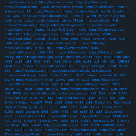
https://1gom2.co.com/
|
https://bomwin.cn.com/
|
https://go88net.com/
|
https://b52club68.com/
|
23win
|
https://rikbet1.cn.com/
|
https://8xbetlt.com/
|
m88
|
tỷ
lệ kèo nhà cái
|
88I
|
https://78winni.net/
|
xoilac trực tiếp bóng đá
|
xoso66
|
Socolive
|
8XX
|
Vip66
|
https://keonhacai.international/
|
SumClub
|
IWIN68
|
https://79king1.fun/
|
uy88
|
shbet
|
colatv trực tiếp bóng đá
|
cakhia
|
789bet
|
https://ea88.bio/
|
F168
|
https://b52club.study/
|
79king
|
https://bl555.systems/
|
https://c168.markets/
|
https://shbetk.net/
|
90phut
|
https://78win01.bet/
|
KK55
|
https://92lotterycom.us/
|
EE88
|
EE88
|
https://78wingenz.com/
|
jun88
|
https://789bets.biz/
|
MM88
|
https://gg88.guru/
|
789club
|
789club
|
rikvip
|
gmnc
|
hitclub
|
gavangtv
|
FB88
|
fb88
|
u888
|
https://u888.photo/
|
game nổ hũ
|
nohu90
|
https://u888j.net/
|
https://vnsc88.net/
|
hitclub
|
tg88
|
https://789bethp.com/
|
SHBET
|
https://fly88.co.com/
|
U888
|
c168
|
https://c168mov.com/
|
https://f168.dad/
|
uu88
|
79king
|
https://trangcadobongda.uk.net/
|
https://b52club.to
|
68gb
|
go99
|
au88
|
88xx
|
NK88
|
au88
|
tg88
|
33win
|
tt88
|
mb88
|
33win
|
u888
|
mu88
|
go8
|
x88
|
123b
|
OPEN88
|
luck8
|
OK9
|
789win
|
https://mu88bet.live/
|
sc88
|
https://mmlive.gold
|
mb88
|
789win
|
B52
|
https://hitclubx.supply/
|
https://gamebaidoithuong.la
|
ty le bong da
|
https://moviekids.org/
|
8kbet
|
SUNWIN
|
GO88
|
hitclub
|
nohu90
|
sumclub
|
NOHU90
|
33WIN
|
https://x88.green/
|
shbet
|
LLWIN
|
go88
|
HITCLUB
|
https://qq8876.net/
|
https://789win8.casino/
|
98win
|
tg88
|
kubet
|
https://fly88.legal/
|
mb88
|
MM88
|
789win
|
O8
|
kuwin
|
Hay88
|
888NEW
|
https://keonhacai55.fund/
|
xn88
|
123b
|
8kbet
|
C168
|
RR88
|
kèo nhà cái
|
https://ketquabongda.com.mx/
|
Lc88
|
33win
|
vn88
|
BL555
|
https://x88.ing/
|
TR88
|
hi88
|
f168
|
https://x88.channel/
|
QS88
|
Jun88
|
f168
|
uy88
|
SUNWIN
|
Kubet
|
Kubet77
|
TR88
|
UU88
|
QS88
|
NK88
|
gk88
|
lô đề online
|
Kèo nhà cái
|
tỷ lệ kèo bóng
|
QS88
|
NK88
|
TR88
|
UU88
|
7club
|
sun88
|
GO99
|
Xoso66
|
BL555
|
BL555
|
ao88
|
Luckywin
|
EA88
|
QS88
|
jw88
|
ml88
|
qs88
|
S8
|
sc88
|
tai xiu online
|
vip88
|
https://cakhiatvzz.tv/
|
https://ee8838.com/
|
https://123b888.com/
|
GG88
|
KJC
|
KJC
|
ww88
|
SUNWIN
|
Tài xỉu Sunwin
|
bl555
|
uu88
|
SHBET
|
kèo trực tuyến
|
tỷ lệ nhà
cái
|
8kbet
|
789k
|
open88
|
https://open88v.online/
|
GO99
|
ON68
|
NOHU90
|
GO99
|
DN88
|
LV88
|
VIP66
|
XX88
|
https://lv88.ltd/
|
https://dh88.video/
|
https://sx88.gold/
|
32win
|
https://qs881.ink/
|
https://ev99.eu.com/
|
qh88
|
x88
|
mu88
|
sunwin
|
go88
|