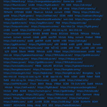
https://8kbet8.org/
|
https://trangcadobongda.bio/
|
Game bài
|
cm88
|
https://78wind.com/
|
UU88
|
https://fly88.select/
|
7M
|
tk88
|
https://o8.ninja/
|
https://keonhacai.cool/
|
https://7mcn.llc/
|
bj88
|
o8
|
okvip
|
https://ok9.property/
|
789WIN
|
OPEN88
|
GG88
|
78win.so
|
hitclub
|
sunwin
|
CM88
|
79king
|
https://hi88.me/
|
go88
|
https://fly88.green/
|
https://ok9bet.net/
|
EE88
|
nk88
|
https://cakhiatv.lifestyle/
|
https://cakhia03.tv/
|
https://keonhacai18.website/
|
iwin club
|
https://haywin-vn.site/
|
https://go88vn.tech/
|
https://say88vn.com/
|
f168
|
https://hoiquantv.vip/
|
https://hoiquantv.site/
|
https://hoiquantv.online/
|
Kèo Nhà Cái
|
https://fly88.gives/
|
cm88
|
Luck8
|
https://ok988.info/
|
jun88
|
nhà cái uy tín
|
kèo nhà cái
|
https://new88.webcam/
|
BIN88
|
BIN88
|
Rikvip
|
B52club
|
789club
|
789club
|
789club
|
sunwin
|
sunwin
|
sunwin
|
mb66
|
go88
|
sao789
|
hitclub
|
8day
|
sunwin
|
thabet
|
MB66
|
https://ok9.events/
|
ao88
|
ga6789
|
siu88
|
bet88
|
rr88
|
https://o8.style/
|
https://gg88.center/
|
https://fly8889.com/
|
x88
|
MM88
|
ev88
|
yo88
|
MM88
|
Sunwin
|
Lô đề online
|
https://78wintx.com/
|
c168
|
NỔ HŨ
|
cm88
|
ok9
|
F168
|
Jun88
|
x88
|
cm88
|
b29
|
GG88
|
58win
|
MM88
|
789club
|
sc88
|
F8bet
|
https://b52club.team
|
cm88
|
kèo
nhà cái
|
https://tylekeonhacai.top/
|
https://789clubb.uk.net/
|
https://go888.sa.com/
|
https://iwinclub.jp.net/
|
https://hitclubb.jp.net/
|
https://rikvipp.jp.net/
|
https://taixiu.jp.net/
|
https://go88b.co.com/
|
https://789club1.co.com/
|
https://iwinclub86.co.com/
|
MB66
|
nohu90
|
B52Club
|
https://tylekeonhacai.vin/
|
https://bongdaso.team/
|
https://7m.band/
|
https://bongdalu.army/
|
https://nhacaiuytin.moi/
|
https://kqbd.one/
|
https://bong88.se.net/
|
Bongdalu
|
tỷ lệ
kèo nhà cái
|
trang cá cược uy tín
|
lô đề
|
app tài xỉu
|
fb88
|
vsbet
|
uk88
|
fabet
|
fb88
|
fb88
|
nhà cái uy tín
|
https://7mcn.voto/
|
QS88
|
cm88
|
https://shbet.info/
|
https://ok99678.com/
|
77win
|
88XX
|
Rikvip
|
V9Bet
|
SC88
|
TẢI SUN WIN
|
Da88
|
Hitclub
|
Hitclub
|
https://ok9.watch/
|
https://fly88.deal/
|
https://trangcacuocbongda.bio/
|
hitclub
|
Z188
|
AO88
|
https://sunwin.guru/
|
https://go88.baby/
|
https://hitclub.cab/
|
https://iwin.page/
|
https://b52.you/
|
https://789club-ceo.net/
|
B52
|
Gemwin
|
rikvip
|
sunwin
|
https://keonhacai55.mobile/
|
https://hi88.chat/
|
https://ok9.press/
|
https://hi88fz.com/
|
sc88
|
Jun88
|
SC88
|
https://sc88.day/
|
SC88
|
SUNWIN
|
8DAY
|
188BET
|
NOHUWIN
|
8day
|
rikvip
|
b52
|
b52
|
https://hello88.kitchen/
|