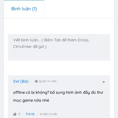
Bình luận
(1)
SW (Bá)
Quản trị viên
offline có bị không? bổ sung hình ảnh đầy đủ thư
mục game nữa nhé
0
Trả lời
4 năm trước