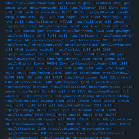
rikbet
|
https://keonhacaivnic.com/
|
iwin
|
taixiu88.io
|
gem88
|
keonhacai
|
rikbet
|
go88
|
sunwin
|
sunwin
|
https://gmnc.club/
|
EE88
|
https://123bett.io/
|
EE88
|
33WIN
|
kubet
|
au88
|
au88
|
Luck8
|
https://luck8.so/
|
BL555
|
BL555
|
https://kp88.social/
|
open88
|
79king
|
AE888
|
AE888
|
uy88
|
x88
|
z188
|
daga88
|
33win
|
188bet
|
fabet
|
big88
|
go88
|
nohu
|
bet88
|
https://uy88.de.com/
|
HITCLUB
|
https://uu88n.org/
|
tr88
|
sunwin
|
https://qh88kyc.com/
|
https://rr886j.com/
|
ae888
|
mcw
|
kuwin
|
88bet
|
x88
|
ao88
|
qq88
|
J88
|
sumclub
|
go88
|
B52 club
|
https://shbet.health/
|
33win
|
99ok
|
gavangtv
|
https://vnew88.net/
|
nổ hũ
|
FLY88
|
mu88
|
https://qs88.team/
|
https://luongsontv.llc/
|
hz88
|
68win
|
https://soikeonhacai.one/
|
https://hitcluba.cn.com/
|
XX88
|
8XBET
|
https://rikvip.mx/
|
https://go88hv.com/
|
https://sunwinn.in.net/
|
http://7899club.com/
|
Uy88
|
VN168
|
socolive
|
xocdia88
|
https://luck8.dad
|
LV88
|
ao88
|
DN88
|
https://58win.autos/
|
8XBET
|
Fun88
|
Hitclub
|
68win
|
Fun88
|
https://qs88.free/
|
https://vipwin.green/
|
rr88
|
https://gg88.directory
|
GG88
|
hitclub
|
gem88
|
kubet
|
https://c168.zone/
|
Sunwin
|
79KING
|
23win
|
tỷ lệ bóng đá trực tuyến
|
U888
|
U888
|
hubet
|
ee88
|
ao88
|
88vv
|
x88
|
23win
|
dn88
|
ga888
|
vn168
|
vn168
|
vn168
|
Hay88
|
Hay88
|
Hay88
|
https://nhacaiuytin.ro/
|
Bom win
|
xóc đĩa online
|
https://ok9.show/
|
BL555
|
EE88
|
f168
|
uu88
|
c168
|
8XBET
|
https://8xbettaz.com/
|
Go99
|
123b chính chủ
|
AO88
|
https://91clubb.in/
|
TG88
|
Tg88 đăng nhập
|
Qh88
|
https://123b3.com/
|
http://c168.giving/
|
keonhacai
|
https://hello88a.co.com/
|
https://gameb52.app
|
Jun88
|
sunwin
|
https://7m.vin/
|
Game Bài
|
qs88
|
vn88
|
88VV
|
https://hay-88.in.net/
|
KJC
|
kubetvi.co
|
8KBET
|
lương sơn tv
|
F168
|
game bài đổi thưởng
|
https://789club1.today
|
https://sunwing.jp.net/
|
nowgoal
|
8xbet
|
WE88
|
789club
|
hitclub
|
b52club
|
iwinclub
|
rikvip
|
net88
|
max88
|
bin88
|
sc88
|
https://hitclub9.it.com/
|
XX88
|
dn88
|
https://go8f.design/
|
BL555
|
Sunwin
|
qq88
|
Xóc đĩa online
|
twin68
|
23WIN
|
https://55club.pro/
|
MB66
|
MMOO
|
HM88
|
Open88
|
Hay88
|
UY88
|
ALO789
|
68gamebai
|
https://uu88.nagoya/
|
sc88
|
RR88
|
b52club
|
Kubet
|
https://zowin.it.com
|
O8
|
https://sunwinvv.com/
|
bj 88
|
J188
|
UU88
|
nk88
|
ae888
|
xoso66
|
ee88
|
kqxs.vip
|
https://u888.gallery/
|
QS88
|
https://uy88.com.de/
|
https://uy88.in.net/
|
https://ea88.mex.com/
|
KJC
|
https://hbet.red/
|
LLwin
|
https://hitclub68.cn.com/
|
https://keonhacaitv.io/
|
https://sunwinn.cat/
|
https://sunwin68.cn.com/
|