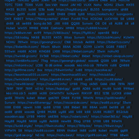
haywin
|
789club
|
go88
|
33win
|
O8
|
https://hi88.tours/
|
36WIN
|
EA88
|
8US
|
Motchill
|
TDTC
|
TD88
|
TD88
|
VLXX
|
Sex Việt
|
Heovl
|
JAV HD
|
VLXX
|
Nohu
|
NOHU
|
23win
|
KK55
|
KK55
|
BL555
|
luck8
|
123b
|
ko66
|
https://hay88.org.uk/
|
BL555
|
luongsontv
|
qh88
|
789win
|
go99
|
mu88
|
bj88
|
uu88
|
DN88
|
CM88
|
bj88
|
https://xoilactv.llc/
|
luongsontv
|
OK9
|
8XBET
|
https://79king.capital/
|
shbet
|
Fun88 Thai
|
XOSO66
|
LUCKY88
|
S8
|
U888
|
dn88
|
s8
|
ae888
|
bong da 365
|
J88
|
tt88
|
QQ88
|
Sunwin
|
O8
|
O8
|
s8
|
AU88
|
s8
|
s8
|
Hubet
|
Win55
|
MM88
|
XN88
|
Cakhiatv
|
HM88
|
https://u8888.house/
|
https://e68win.net
|
ev99
|
https://c168.buzz/
|
https://fly88.in/
|
open88
|
188V
|
https://S8.today
|
NK88
|
BL555
|
KK55
|
88aa
|
Sunwin
|
https://b52club14.com/
|
KUWIN
|
NOHU
|
789win
|
https://gavangtvv.cc/
|
C168
|
hitclub
|
Ae888
|
https://8xbet1.co.com/
|
https://8xbet8x.it.com/
|
98win
|
68win
|
88AA
|
AO88
|
GO99
|
LLWIN
|
GG88
|
F8BET
|
555win
|
mb88
|
AO88
|
KING88
|
LX88
|
https://8kbet.com.ph/
|
33win
|
nohu90
|
https://twin68.gr.com/
|
SV368
|
https://8kbet.cafe/
|
8kbet
|
https://shbet-okvip.uk.com/
|
https://on68info.com/
|
77ag
|
https://gavangtv.global/
|
xoso66
|
QS88
|
U88
|
789win
|
https://mitomtv.cx/
|
LC88
|
lô đề online
|
xoso66
|
kèo nhà cái
|
789WIN
|
rs88
|
QH888
|
http://go99me.com/
|
8xx
|
https://58win1.info/
|
tv88
|
https://socolive.ai/
|
https://keonhacai555.us.com/
|
https://keonhacai55.ws/
|
http://hitclub1.ac/
|
https://iwinclub8.com/
|
https://gem88.in.net/
|
mb88
|
uu88
|
https://uu88.date/
|
https://new88.land/
|
https://new882.info/
|
UY88
|
77ag
|
ok365
|
G666
|
c168
|
789k
|
789F
|
789F
|
789F
|
789F
|
nổ hũ
|
https://kqbd.gg/
|
go88
|
AD88
|
au88
|
mu88
|
luck8
|
999bet
|
kèo nhà cái 5
|
red88
|
vic88
|
OKWINTV
|
luckywin
|
RIKVIP
|
B52
|
123B
|
LUCK8
|
st666
|
go88
|
78WIN
|
kubet
|
8kbet
|
ga6789
|
DN88
|
FLY88
|
98WIN
|
https://qs88.health/
|
Sunwin
|
https://new88.energy/
|
https://viscard.de.com/
|
https://ea88.us.org/
|
33win
|
tt88
|
EX88
|
vipwin
|
tr88
|
qs88
|
UY88
|
U88
|
8kbet
|
88I
|
88AA
|
uu88
|
bet88
|
s8
|
s8
|
ao88
|
qh88
|
xoso66
|
QH88
|
MU88
|
uy88
|
x88
|
lv88
|
lc88
|
UU88
|
HUBET
|
B52club
|
xoso66vn.app
|
UY88
|
MM99
|
ok8386
|
https://vsbetz.net/
|
https://vsbet365.io/
|
Hay88
|
Hay88
|
Hay88
|
NK88
|
uy88
|
Ae888
|
new88
|
33ag
|
UY88
|
UY88
|
U88
|
98WIN
|
https://luck8.style/
|
https://13win.studio/
|
https://789p.biz/
|
https://98win.toys/
|
VIPWIN
|
S8
|
https://siu88.co.com
|
88NN
|
thabet
|
tk88
|
uu88
|
kubet
|
mu88
|
gg88
|
https://go8.ae.org/
|
Nổ Hũ
|
https://nohu.best/
|
https://go99.com.se/
|
TT88
|
68win
|