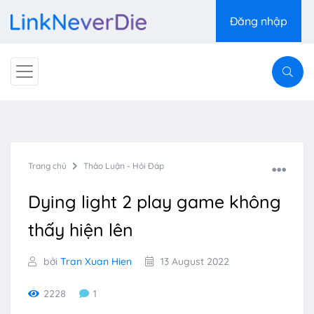
Đăng nhập
Trang chủ
Thảo Luận - Hỏi Đáp
Dying light 2 play game không
thấy hiện lên
bởi
Tran Xuan Hien
13 August 2022
2228
1