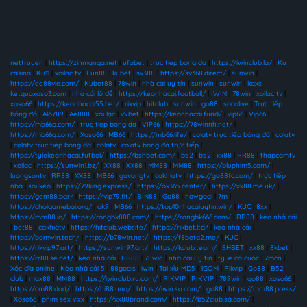
nettruyen
|
https://zinmanga.net
|
ufabet
|
truc tiep bong da
|
https://iwinclub.la/
|
Ku
casino
|
Ku11
|
xoilac tv
|
Fun88
|
kubet
|
sv388
|
https://sv368.direct/
|
sunwin
|
https://ee88vie.com/
|
Kubet88
|
78win
|
nhà cái uy tín
|
sunwin
|
sunwin
|
kqxs
ketquaxoso3.com
|
nhà cái lô đề
|
https://keonhacai.football/
|
IWIN
|
78win
|
xoilac tv
|
xoso66
|
https://keonhacai55.bet/
|
rikvip
|
hitclub
|
sunwin
|
go88
|
socolive
|
Trực tiếp
bóng đá
|
Alo789
|
Ae888
|
xôi lạc
|
v9bet
|
https://keonhacai.fund/
|
vip66
|
Vip66
|
https://mb66p.com/
|
truc tiep bong da
|
VIP66
|
https://78winnh.net/
|
https://mb66q.com/
|
Xoso66
|
MB66
|
https://mb66.life/
|
colatv trực tiếp bóng đá
|
colatv
|
colatv truc tiep bong da
|
colatv
|
colatv bóng đá trực tiếp
|
https://tylekeonhacai.futbol/
|
https://bshbet.com/
|
b52
|
b52
|
xx88
|
RR88
|
thapcamtv
|
xoilac
|
https://sunwin1.bz/
|
XX88
|
XX88
|
MM88
|
MM88
|
https://bluphim5.com/
|
luongsontv
|
RR88
|
XX88
|
MB66
|
gavangtv
|
cakhiatv
|
https://go88fc.com/
|
trực tiếp
nba
|
soi kèo
|
https://79king.express/
|
https://ok365.center/
|
https://xx88.me.uk/
|
https://gem88.bar/
|
https://vip79.fit/
|
BIN88
|
Go88
|
nowgoal
|
7m
|
https://choigamebai.org/
|
ok9
|
MB66
|
https://top10nhacaiuytin.win/
|
KJC
|
8xx
|
https://mm88.io/
|
https://rongbk888.com/
|
https://rongbk666.com/
|
RR88
|
kèo nhà cái
|
bet88
|
cakhiatv
|
https://hitclub.website/
|
https://rikbet.ltd/
|
kèo nhà cái
|
https://bomwin.tech/
|
https://b78win.net/
|
https://f8beta2.me/
|
KJC
|
https://rikvip97.art/
|
https://sunwin97.art/
|
https://kclub.team/
|
SHBET
|
xx88
|
8kbet
|
https://rr88.se.net/
|
kèo nhà cái
|
RR88
|
78win
|
nha cai uy tin
|
ty le ca cuoc
|
7mcn
|
Xóc đĩa online
|
Kèo nhà cái 5
|
88goals
|
iwin
|
Tài xỉu MD5
|
1GOM
|
Rikvip
|
Go88
|
B52
club
|
max88
|
MM88
|
https://iwinclub.ru.com/
|
RIKVIP
|
RIKVIP
|
789win
|
go88
|
xoso66
|
https://cm88.dad/
|
https://hi88.uno/
|
https://iwin.sa.com/
|
go88
|
https://mm88.press/
|
Xoso66
|
phim sex vlxx
|
https://xx88brand.com/
|
https://b52club.sa.com/
|