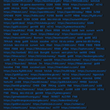
https://sunwin19.cn.com/
|
https://keonhacai.gdn/
|
https://789clubb.one/
|
iwinclub
|
bin88
|
GG88
|
tải game daominhha
|
GG88
|
XX88
|
RR88
|
https://sunwin.talk/
|
nổ hũ
|
go88
|
Hitclub
|
PG99
|
https://pg66.us.com/
|
MB66
|
Jun88
|
MB66
|
open88
|
https://f168slot.com/
|
https://open886.com/
|
https://open88.today/
|
MB66
|
Sv368
|
OPEN88
|
PG99
|
https://hi88s.com/
|
FLY88
|
Bet88
|
nn777
|
MB66
|
https://fly88.uno/
|
789win
|
vaobet
|
SC88
|
GO88
|
dt68
|
kèo nhà cái
|
https://sunwin99.ceo/
|
https://go88.deal/
|
https://hitclubsbs.jp.net/
|
https://keonhacai.voto/
|
GG88
|
https://gg88.co.com/
|
gem88
|
B52
|
nổ hũ
|
https://tylekeonhacai.life/
|
https://new88.biz/
|
PG88
|
Bet168
|
23win
|
RR88
|
Hitclub
|
Go88
|
Iwin
|
sunwin
|
win79
|
V9bet
|
kqbd
|
sunwin
|
33win
|
https://8kbet.org/
|
https://keonhacaitop.com/
|
https://manclub99.com/
|
Bomwin
|
https://keonhacai95.com/
|
xx88
|
go88
|
b52
|
789club
|
rikvip
|
go88
|
hitclub
|
socolive
|
nổ hũ
|
tài xỉu online
|
game bài đổi thưởng
|
b52club
|
kèo nhà cái
|
sunwin
|
iwin
|
i9bet
|
https://rr88it.com/
|
FB88
|
FB88
|
FB88
|
FB88
|
FB88
|
b52
|
https://789clubze.win/
|
RR88
|
สล็อต
|
https://luphim.com/
|
79KING
|
https://kjc.football/
|
B52 club
|
Bong88
|
Sunwin
|
xem phim fun
|
ae888
|
CM88
|
https://88aa.actor/
|
https://b52club.money/
|
Max88
|
go88
|
https://keobongda.cafe/
|
uu88
|
KJC
|
https://cm88.vision/
|
open88
|
https://new88.market/
|
https://28bet.blue/
|
https://78win.bot/
|
789club
|
7m
|
https://hi88c.com/
|
https://f8bet.dental/
|
go88
|
Socolive
|
F168
|
FB88
|
socolive1 com
|
https://thienhabet.ru.com/
|
E88
|
https://www.fly888.club/
|
hitclub
|
hitclub
|
https://mu88.help/
|
https://sunwinn.za.com/
|
https://go881.jp.net/
|
https://lodeonline.gb.net/
|
Nổ hũ
|
https://bom.win/
|
Ngonclub
|
f168
|
33win
|
https://bongdalu88.co/
|
kèo nhà cái
|
net88
|
iwinclub
|
manclub
|
GMNC
|
Nohu90
|
cm88
|
https://new88.movie/
|
https://go88club4.com/
|
MM88
|
Sanclub
|
https://bet88.graphics/
|
CM88
|
C168
|
79King
|
LLWIN
|
f168
|
https://2ok9.com/
|
sc88
|
iwinclub
|
https://banca.ac/
|
https://gamebai.work/
|
Jun88
|
sc88
|
OK9
|
cm88
|
nổ hũ
|
F168
|
79king
|
kèo nhà cái
|
gem88
|
https://tylekeo.green/
|
https://gamebaidoithuong.you/
|
f8bet
|
789BET
|
ALO789
|
F168
|
https://top10trangcacuocbongda.com/
|
https://lodeonline2.org/
|
https://go88vn.sa.com/
|
https://taihitclub.cn.com/
|
https://sshbet.io/
|
https://shbethi.com/
|
https://shbet.law/
|
nn777
|
https://shbetb0.com/
|