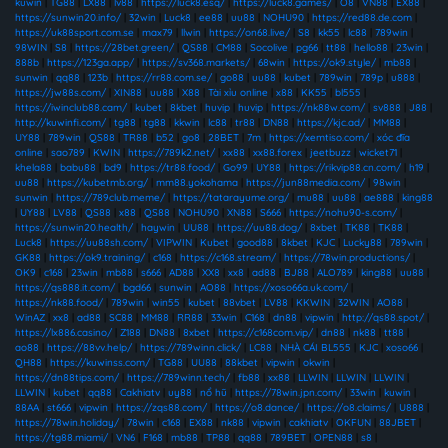
kuwin
|
TG88
|
LX88
|
lv88
|
https://luck8.esq/
|
https://luck8.games/
|
O8
|
VN88
|
EX88
|
https://sunwin20.info/
|
32win
|
Luck8
|
ee88
|
uu88
|
NOHU90
|
https://red88.de.com
|
https://uk88sport.com.se
|
max79
|
llwin
|
https://on68.live/
|
S8
|
kk55
|
lc88
|
789win
|
98WIN
|
S8
|
https://28bet.green/
|
QS88
|
CM88
|
Socolive
|
pg66
|
tt88
|
hello88
|
23win
|
888b
|
https://123ga.app/
|
https://sv368.markets/
|
68win
|
https://ok9.style/
|
mb88
|
sunwin
|
qq88
|
123b
|
https://rr88.com.se/
|
go88
|
uu88
|
kubet
|
789win
|
789p
|
u888
|
https://jw88s.com/
|
XIN88
|
uu88
|
X88
|
Tài xỉu online
|
x88
|
KK55
|
bl555
|
https://iwinclub88.cam/
|
kubet
|
8kbet
|
huvip
|
huvip
|
https://nk88w.com/
|
sv888
|
J88
|
http://kuwinfi.com/
|
tg88
|
tg88
|
kkwin
|
lc88
|
tr88
|
DN88
|
https://kjc.ad/
|
MM88
|
UY88
|
789win
|
QS88
|
TR88
|
b52
|
go8
|
28BET
|
7m
|
https://xemtiso.com/
|
xóc đĩa
online
|
sao789
|
KWIN
|
https://789k2.net/
|
xx88
|
xx88.forex
|
jeetbuzz
|
wicket71
|
khela88
|
babu88
|
bd9
|
https://tr88.food/
|
Go99
|
UY88
|
https://rikvip88.cn.com/
|
h19
|
uu88
|
https://kubetmb.org/
|
mm88.yokohama
|
https://jun88media.com/
|
98win
|
sunwin
|
https://789club.meme/
|
https://tatarayume.org/
|
mu88
|
uu88
|
ae888
|
king88
|
UY88
|
LV88
|
QS88
|
x88
|
QS88
|
NOHU90
|
XN88
|
S666
|
https://nohu90-s.com/
|
https://sunwin20.health/
|
haywin
|
UU88
|
https://uu88.dog/
|
8xbet
|
TK88
|
TK88
|
Luck8
|
https://uu88sh.com/
|
VIPWIN
|
Kubet
|
good88
|
8kbet
|
KJC
|
Lucky88
|
789win
|
GK88
|
https://ok9.training/
|
c168
|
https://c168.stream/
|
https://78win.productions/
|
OK9
|
c168
|
23win
|
mb88
|
s666
|
AD88
|
XX8
|
xx8
|
ad88
|
BJ88
|
ALO789
|
king88
|
uu88
|
https://qs888.it.com/
|
bgd66
|
sunwin
|
AO88
|
https://xoso66a.uk.com/
|
https://nk88.food/
|
789win
|
win55
|
kubet
|
88vbet
|
LV88
|
KKWIN
|
32WIN
|
AO88
|
WinAZ
|
xx8
|
ad88
|
SC88
|
MM88
|
RR88
|
33win
|
C168
|
dn88
|
vipwin
|
http://qs88.spot/
|
https://lx886.casino/
|
Z188
|
DN88
|
8xbet
|
https://c168com.vip/
|
dn88
|
nk88
|
tt88
|
ao88
|
https://88vv.help/
|
https://789winn.click/
|
LC88
|
NHÀ CÁI BL555
|
KJC
|
xoso66
|
QH88
|
https://kuwinss.com/
|
TG88
|
UU88
|
88kbet
|
vipwin
|
okwin
|
https://dn88tips.com/
|
https://789winn.tech/
|
fb88
|
xx88
|
LLWIN
|
LLWIN
|
LLWIN
|
LLWIN
|
kubet
|
qq88
|
Cakhiatv
|
uy88
|
nổ hũ
|
https://78win.jpn.com/
|
33win
|
kuwin
|
88AA
|
st666
|
vipwin
|
https://zqs88.com/
|
https://o8.dance/
|
https://o8.claims/
|
U888
|
https://78win.holiday/
|
78win
|
c168
|
EX88
|
nk88
|
vipwin
|
cakhiatv
|
OKFUN
|
88JBET
|
https://tg88.miami/
|
VN6
|
F168
|
mb88
|
TP88
|
qq88
|
789BET
|
OPEN88
|
s8
|