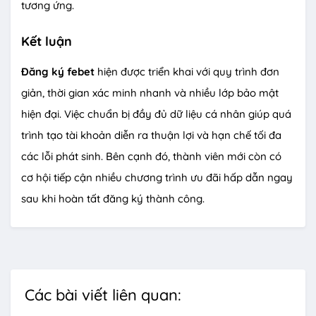
tương ứng.
Kết luận
Đăng ký febet
hiện được triển khai với quy trình đơn
giản, thời gian xác minh nhanh và nhiều lớp bảo mật
hiện đại. Việc chuẩn bị đầy đủ dữ liệu cá nhân giúp quá
trình tạo tài khoản diễn ra thuận lợi và hạn chế tối đa
các lỗi phát sinh. Bên cạnh đó, thành viên mới còn có
cơ hội tiếp cận nhiều chương trình ưu đãi hấp dẫn ngay
sau khi hoàn tất đăng ký thành công.
Các bài viết liên quan: