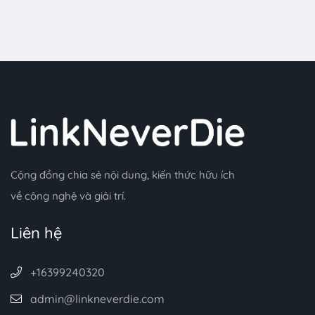
Cộng đồng chia sẻ nội dung, kiến thức hữu ích
về công nghệ và giải trí.
Liên hệ
+16399240320
admin@linkneverdie.com