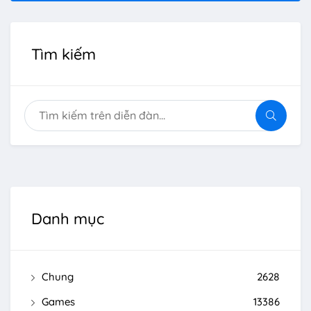
Tìm kiếm
Danh mục
Chung
2628
Games
13386