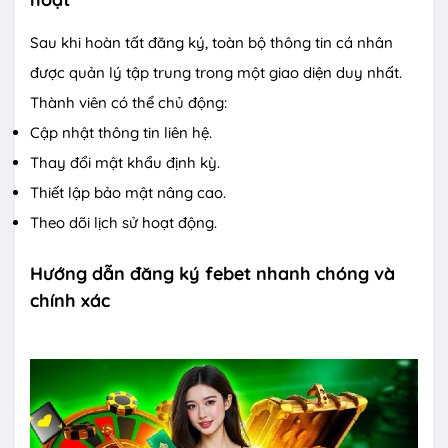
Sau khi hoàn tất đăng ký, toàn bộ thông tin cá nhân
được quản lý tập trung trong một giao diện duy nhất.
Thành viên có thể chủ động:
Cập nhật thông tin liên hệ.
Thay đổi mật khẩu định kỳ.
Thiết lập bảo mật nâng cao.
Theo dõi lịch sử hoạt động.
Hướng dẫn đăng ký febet nhanh chóng và
chính xác