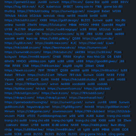
https://gameb52.app
|
Jun88
|
sunwin
|
https://7m.vin/
|
Game Bài
|
qs88
|
vn88
|
88VV
|
https://hay-88.in.net/
|
KJC
|
kubetvi.co
|
8KBET
|
lương sơn tv
|
F168
|
game bài đổi
thưởng
|
https://789club1.today
|
https://sunwing.jp.net/
|
nowgoal
|
8xbet
|
WE88
|
789club
|
hitclub
|
b52club
|
iwinclub
|
rikvip
|
net88
|
max88
|
bin88
|
sc88
|
https://hitclub9.it.com/
|
XX88
|
https://go8f.design/
|
BL555
|
Sunwin
|
qq88
|
Xóc đĩa
online
|
twin68
|
23WIN
|
https://55club.pro/
|
MB66
|
MMOO
|
HM88
|
Open88
|
Hay88
|
UY88
|
ALO789
|
68gamebai
|
https://uu88.nagoya/
|
sc88
|
RR88
|
b52club
|
Kubet
|
https://zowin.it.com
|
O8
|
https://sunwinvv.com/
|
bj 88
|
J188
|
UU88
|
nk88
|
ae888
|
xoso66
|
ee88
|
kqxs.vip
|
https://u888.gallery/
|
QS88
|
https://uy88.com.de/
|
https://uy88.in.net/
|
https://ea88.mex.com/
|
KJC
|
https://hbet.red/
|
LLwin
|
https://hitclub68.cn.com/
|
https://keonhacaitv.io/
|
https://sunwinn.cat/
|
https://sunwin68.cn.com/
|
https://hitclubvn.ch/
|
ok8386
|
https://sc88.link/
|
PG66
|
luckywin
|
https://mm88.report/
|
ON68
|
RR88
|
Kingfun
|
Kèo Nhà Cái
|
O8
|
EA88
|
68WIN
|
MMOO
|
u888ez.com
|
tg88
|
sc88
|
u888
|
u888
|
https://good88.gives/
|
j88
|
f168
|
RR88
|
C168
|
https://hi88com.biz/
|
say88
|
say88
|
28bet
|
ON68
|
https://kkwin.co.com/
|
789f
|
789BET
|
QS88
|
ae888
|
qs88
|
https://m88.actor/
|
bj88
|
8xbet
|
789win
|
https://nohu52.art
|
789win
|
789 club
|
Sunwin
|
GG88
|
NK88
|
FV88
|
Vipwin
|
EA88
|
HITCLUB
|
Go88
|
Vin88
|
https://hitclub88.studio/
|
lc88
|
uu88
|
mb88
|
23win
|
https://789bet7a.com/
|
winvn
|
Ae888
|
xocdia88
|
ao88
|
sodo66
|
https://bj88ac.com/
|
hitclub
|
https://sunwin1.com.co/
|
https://go88a.bid/
|
https://hitclub1.jpn.com/
|
https://iwin.it.com/
|
https://789club63.com/
|
https://rikvipv2.com/
|
https://rikvip3.jp.net/
|
https://keonhacai5.hot/
|
https://gamebaidoithuong1.io/
|
https://sunwin1.jp.net/
|
sunwin
|
Jun88
|
U888
|
Sunwin
|
go88com.club
|
haywinvip.jp.net
|
https://fly888y.com/
|
iWin68
|
https://go88bet.in.net/
|
Mmwin
|
https://c168game.com/
|
zowinmoi.com
|
https://789-club.best
|
https://b52club-
vn.com
|
PG88
|
vf555
|
Fun88dangnhap.net
|
w88
|
w88
|
AU88
|
kubet
|
trang chủ mb88
|
trang chủ au88
|
trang chủ x88
|
trang chủ tg88
|
trang chủ c168
|
XX88
|
xx88
|
S8
|
33win
|
cakhiatv
|
8kbet
|
UY88
|
bet88
|
lô đề online
|
NK88
|
https://nk88.gives/
|
llwin đăng
nhập
|
https://u888bet.live/
|
https://mm88t.dev/
|
s8
|
tg88
|
qs88
|
MB66
|
UU88
|
GO8
|
uu88
|
SC88
|
on68
|
BL555
|
BL555
|
BL555
|
BL555
|
cổng game hitclub
|
cổng game