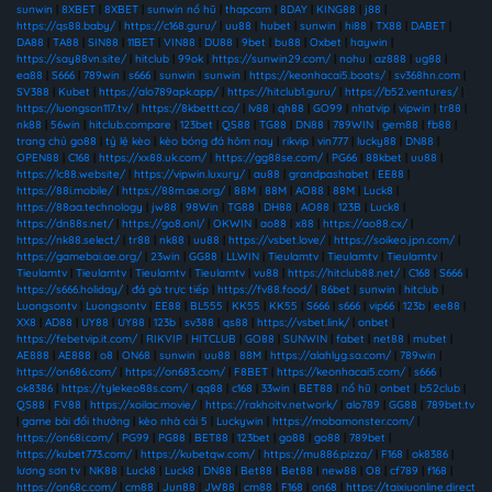
sunwin
|
8XBET
|
8XBET
|
sunwin nổ hũ
|
thapcam
|
8DAY
|
KING88
|
j88
|
https://qs88.baby/
|
https://c168.guru/
|
uu88
|
hubet
|
sunwin
|
hi88
|
TX88
|
DABET
|
DA88
|
TA88
|
SIN88
|
11BET
|
VIN88
|
DU88
|
9bet
|
bu88
|
Oxbet
|
haywin
|
https://say88vn.site/
|
hitclub
|
99ok
|
https://sunwin29.com/
|
nohu
|
az888
|
ug88
|
ea88
|
S666
|
789win
|
s666
|
sunwin
|
sunwin
|
https://keonhacai5.boats/
|
sv368hn.com
|
SV388
|
Kubet
|
https://alo789apk.app/
|
https://hitclub1.guru/
|
https://b52.ventures/
|
https://luongson117.tv/
|
https://8kbettt.co/
|
lv88
|
qh88
|
GO99
|
nhatvip
|
vipwin
|
tr88
|
nk88
|
56win
|
hitclub.compare
|
123bet
|
QS88
|
TG88
|
DN88
|
789WIN
|
gem88
|
fb88
|
trang chủ go88
|
tỷ lệ kèo
|
kèo bóng đá hôm nay
|
rikvip
|
vin777
|
lucky88
|
DN88
|
OPEN88
|
C168
|
https://xx88.uk.com/
|
https://gg88se.com/
|
PG66
|
88kbet
|
uu88
|
https://lc88.website/
|
https://vipwin.luxury/
|
au88
|
grandpashabet
|
EE88
|
https://88i.mobile/
|
https://88m.ae.org/
|
88M
|
88M
|
AO88
|
88M
|
Luck8
|
https://88aa.technology
|
jw88
|
98Win
|
TG88
|
DH88
|
AO88
|
123B
|
Luck8
|
https://dn88s.net/
|
https://go8.onl/
|
OKWIN
|
ao88
|
x88
|
https://ao88.cx/
|
https://nk88.select/
|
tr88
|
nk88
|
uu88
|
https://vsbet.love/
|
https://soikeo.jpn.com/
|
https://gamebai.ae.org/
|
23win
|
GG88
|
LLWIN
|
Tieulamtv
|
Tieulamtv
|
Tieulamtv
|
Tieulamtv
|
Tieulamtv
|
Tieulamtv
|
Tieulamtv
|
vu88
|
https://hitclub88.net/
|
C168
|
S666
|
https://s666.holiday/
|
đá gà trực tiếp
|
https://fv88.food/
|
86bet
|
sunwin
|
hitclub
|
Luongsontv
|
Luongsontv
|
EE88
|
BL555
|
KK55
|
KK55
|
S666
|
s666
|
vip66
|
123b
|
ee88
|
XX8
|
AD88
|
UY88
|
UY88
|
123b
|
sv388
|
qs88
|
https://vsbet.link/
|
onbet
|
https://febetvip.it.com/
|
RIKVIP
|
HITCLUB
|
GO88
|
SUNWIN
|
fabet
|
net88
|
mubet
|
AE888
|
AE888
|
o8
|
ON68
|
sunwin
|
uu88
|
88M
|
https://alahlyg.sa.com/
|
789win
|
https://on686.com/
|
https://on683.com/
|
F8BET
|
https://keonhacai5.com/
|
s666
|
ok8386
|
https://tylekeo88s.com/
|
qq88
|
c168
|
33win
|
BET88
|
nổ hũ
|
onbet
|
b52club
|
QS88
|
FV88
|
https://xoilac.movie/
|
https://rakhoitv.network/
|
alo789
|
GG88
|
789bet.tv
|
game bài đổi thưởng
|
kèo nhà cái 5
|
Luckywin
|
https://mobamonster.com/
|
https://on68i.com/
|
PG99
|
PG88
|
BET88
|
123bet
|
go88
|
go88
|
789bet
|
https://kubet773.com/
|
https://kubetqw.com/
|
https://mu886.pizza/
|
F168
|
ok8386
|
lương sơn tv
|
NK88
|
Luck8
|
Luck8
|
DN88
|
Bet88
|
Bet88
|
new88
|
O8
|
cf789
|
f168
|
https://on68c.com/
|
cm88
|
Jun88
|
JW88
|
cm88
|
F168
|
on68
|
https://taixiuonline.direct