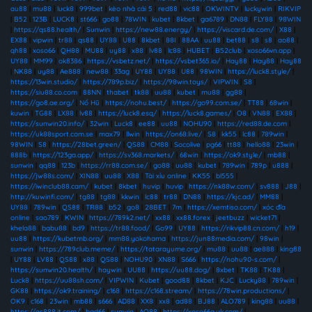
au88
|
mu88
|
luck8
|
999bet
|
kèo nhà cái 5
|
red88
|
vic88
|
OKWINTV
|
luckywin
|
RIKVIP
|
B52
|
123B
|
LUCK8
|
st666
|
go88
|
78WIN
|
kubet
|
8kbet
|
ga6789
|
DN88
|
FLY88
|
98WIN
|
https://qs88.health/
|
Sunwin
|
https://new88.energy/
|
https://viscard.de.com/
|
X88
|
EX88
|
vipwin
|
tr88
|
qs88
|
UY88
|
U88
|
8kbet
|
88I
|
88AA
|
uu88
|
bet88
|
s8
|
s8
|
ao88
|
qh88
|
xoso66
|
QH88
|
MU88
|
uy88
|
x88
|
lv88
|
lc88
|
HUBET
|
B52club
|
xoso66vn.app
|
UY88
|
MM99
|
ok8386
|
https://vsbetz.net/
|
https://vsbet365.io/
|
Hay88
|
Hay88
|
Hay88
|
NK88
|
uy88
|
Ae888
|
new88
|
33ag
|
UY88
|
UY88
|
U88
|
98WIN
|
https://luck8.style/
|
https://13win.studio/
|
https://789p.biz/
|
https://98win.toys/
|
VIPWIN
|
S8
|
https://siu88.co.com
|
88NN
|
thabet
|
tk88
|
uu88
|
kubet
|
mu88
|
gg88
|
https://go8.ae.org/
|
Nổ Hũ
|
https://nohu.best/
|
https://go99.com.se/
|
TT88
|
68win
|
kuwin
|
TG88
|
LX88
|
lv88
|
https://luck8.esq/
|
https://luck8.games/
|
O8
|
VN88
|
EX88
|
https://sunwin20.info/
|
32win
|
Luck8
|
ee88
|
uu88
|
NOHU90
|
https://red88.de.com
|
https://uk88sport.com.se
|
max79
|
llwin
|
https://on68.live/
|
S8
|
kk55
|
lc88
|
789win
|
98WIN
|
S8
|
https://28bet.green/
|
QS88
|
CM88
|
Socolive
|
pg66
|
tt88
|
hello88
|
23win
|
888b
|
https://123ga.app/
|
https://sv368.markets/
|
68win
|
https://ok9.style/
|
mb88
|
sunwin
|
qq88
|
123b
|
https://rr88.com.se/
|
go88
|
uu88
|
kubet
|
789win
|
789p
|
u888
|
https://jw88s.com/
|
XIN88
|
uu88
|
X88
|
Tài xỉu online
|
KK55
|
bl555
|
https://iwinclub88.cam/
|
kubet
|
8kbet
|
huvip
|
huvip
|
https://nk88w.com/
|
sv888
|
J88
|
http://kuwinfi.com/
|
tg88
|
tg88
|
kkwin
|
lc88
|
tr88
|
DN88
|
https://kjc.ad/
|
MM88
|
UY88
|
789win
|
QS88
|
TR88
|
b52
|
go8
|
28BET
|
7m
|
https://xemtiso.com/
|
xóc đĩa
online
|
sao789
|
KWIN
|
https://789k2.net/
|
xx88
|
xx88.forex
|
jeetbuzz
|
wicket71
|
khela88
|
babu88
|
bd9
|
https://tr88.food/
|
Go99
|
UY88
|
https://rikvip88.cn.com/
|
h19
|
uu88
|
https://kubetmb.org/
|
mm88.yokohama
|
https://jun88media.com/
|
98win
|
sunwin
|
https://789club.meme/
|
https://tatarayume.org/
|
mu88
|
uu88
|
ae888
|
king88
|
UY88
|
LV88
|
QS88
|
x88
|
QS88
|
NOHU90
|
XN88
|
S666
|
https://nohu90-s.com/
|
https://sunwin20.health/
|
haywin
|
UU88
|
https://uu88.dog/
|
8xbet
|
TK88
|
TK88
|
Luck8
|
https://uu88sh.com/
|
VIPWIN
|
Kubet
|
good88
|
8kbet
|
KJC
|
Lucky88
|
789win
|
GK88
|
https://ok9.training/
|
c168
|
https://c168.stream/
|
https://78win.productions/
|
OK9
|
c168
|
23win
|
mb88
|
s666
|
AD88
|
XX8
|
xx8
|
ad88
|
BJ88
|
ALO789
|
king88
|
uu88
|
https://qs888.it.com/
|
bgd66
|
sunwin
|
AO88
|
https://xoso66a.uk.com/
|