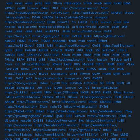
|
w88
|
rikvip
|
u888
|
jw88
|
lv88
|
98win
|
ml88.vegas
|
VIP66
|
mv66
|
ml88
|
luck8
|
S666
|
789bet
|
qq88
|
Sunwin
|
8kbet
|
MK8
|
https://cakhiatv.express/
|
39bet
|
https://nhacaiuytin88.ae.org/
|
nohu90 com
|
https://go88club.ru.com/
|
kingfun
|
thabet
|
https://kqbd.mx
|
PG88
|
ok8386
|
https://cakhiatv365.com/
|
nowgoal
|
https://keonhacai5.ru.com/
|
EE88
|
nohu90
|
7m
|
LUCK8
|
NK88
|
sunwin
|
u888
|
kèo
nhà cái
|
tỷ lệ cá cược
|
trang cá độ bóng đá
|
tỷ lệ kèo nhà cái
|
sunwin
|
go88
|
cf68
|
cm88
|
u888
|
u888
|
qh88
|
KUBET88
|
UU88
|
https://on682.com/
|
Na99
|
https://llwin.you/
|
https://gg88.you/
|
BJ88
|
SV888
|
luck8
|
https://gk88-z1.com/
|
ok8386
|
ON68
|
789win
|
TK688
|
bongdalu
|
fb88
|
m88
|
win55
|
86bet
|
https://go88v2.net/
|
GG88
|
lv88
|
https://new88pm.com/
|
On68
|
https://gg88fun.com
|
go88
|
U888
|
Hello88
|
ABC88
|
VIPWIN
|
78WIN
|
MK8
|
on68
|
s66
|
XOSO66
|
LUCK8
|
ok8386
|
S666
|
CAKHIATV
|
SOCOLIVE
|
33win
|
mu88
|
MB66
|
cf68
|
MK8
|
LV88
|
LV88
|
79king
|
88AA
|
BET88
|
bj88
|
https://keobongda.com/
|
febet
|
haywin
|
789club
|
go88
|
33win
|
O8
|
https://hi88.tours/
|
36WIN
|
EA88
|
8US
|
Motchill
|
TDTC
|
TD88
|
TD88
|
VLXX
|
Sex Việt
|
Heovl
|
JAV HD
|
VLXX
|
Nohu
|
KK55
|
KK55
|
BL555
|
luck8
|
123b
|
ko66
|
https://hay88.org.uk/
|
BL555
|
luongsontv
|
qh88
|
789win
|
go99
|
mu88
|
bj88
|
uu88
|
DN88
|
CM88
|
bj88
|
https://xoilactv.llc/
|
luongsontv
|
OK9
|
8XBET
|
https://79king.capital/
|
shbet
|
Fun88 Thai
|
XOSO66
|
LUCKY88
|
S8
|
U888
|
dn88
|
s8
|
ae888
|
bong da 365
|
J88
|
tt88
|
QQ88
|
Sunwin
|
O8
|
O8
|
https://c168.buzz/
|
https://fly88.in/
|
open88
|
188V
|
https://S8.today
|
NK88
|
BL555
|
KK55
|
88aa
|
Sunwin
|
https://b52club14.com/
|
KUWIN
|
NOHU
|
789win
|
https://gavangtvv.cc/
|
C168
|
hitclub
|
Ae888
|
https://8xbet1.co.com/
|
https://8xbet8x.it.com/
|
98win
|
KING88
|
LX88
|
https://8kbet.com.ph/
|
33win
|
nohu90
|
https://twin68.gr.com/
|
SV368
|
https://8kbet.cafe/
|
8kbet
|
https://shbet-okvip.uk.com/
|
https://on68info.com/
|
77ag
|
https://gavangtv.global/
|
xoso66
|
QS88
|
U88
|
789win
|
https://mitomtv.cx/
|
LC88
|
lô
đề online
|
xoso66
|
QH888
|
http://go99me.com/
|
8xx
|
https://58win1.info/
|
tv88
|
https://socolive.ai/
|
https://keonhacai555.us.com/
|
https://keonhacai55.ws/
|
http://hitclub1.ac/
|
https://iwinclub8.com/
|
https://gem88.in.net/
|
mb88
|
uu88
|
https://uu88.date/
|
https://new88.land/
|
https://new882.info/
|
UY88
|
77ag
|
ok365
|
G666
|
c168
|
789k
|
789F
|
789F
|
789F
|
789F
|
nổ hũ
|
https://kqbd.gg/
|
go88
|
AD88
|