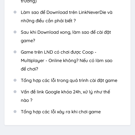
trường)
Làm sao để Download trên LinkNeverDie và
những điều cần phải biết ?
Sau khi Download xong, làm sao để cài đặt
game?
Game trên LND có chơi được Coop -
Multiplayer - Online không? Nếu có làm sao
để chơi?
Tổng hợp các lỗi trong quá trình cài đặt game
Vấn đề link Google khóa 24h, xử lý như thế
nào ?
Tổng hợp các lỗi xảy ra khi chơi game