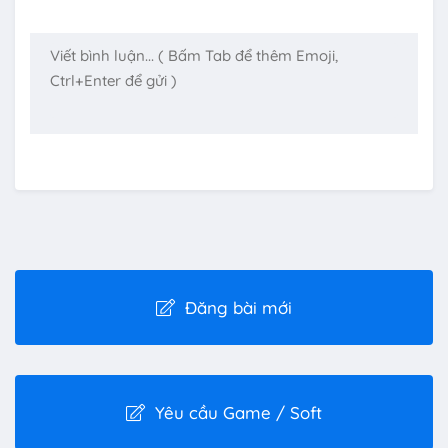
Đăng bài mới
Yêu cầu Game / Soft