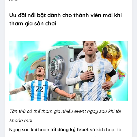
Ưu đãi nổi bật dành cho thành viên mới khi
tham gia sân chơi
Tân thủ có thể tham gia nhiều event ngay sau khi tài
khoản mới
Ngay sau khi hoàn tất
đăng ký febet
và kích hoạt tài