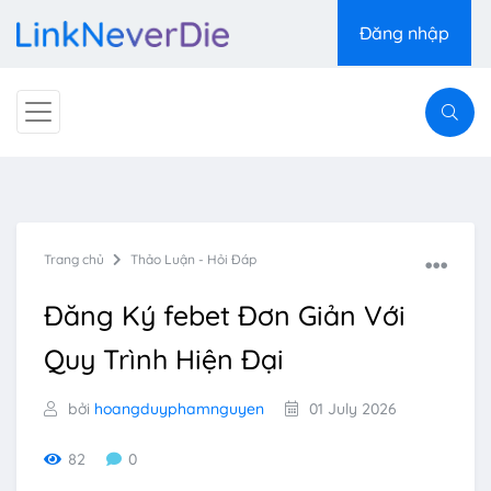
Đăng nhập
Trang chủ
Thảo Luận - Hỏi Đáp
Đăng Ký febet Đơn Giản Với
Quy Trình Hiện Đại
bởi
hoangduyphamnguyen
01 July 2026
82
0