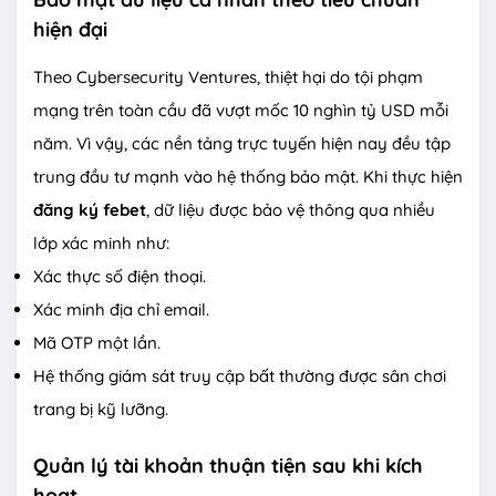
hiện đại
Theo Cybersecurity Ventures, thiệt hại do tội phạm
mạng trên toàn cầu đã vượt mốc 10 nghìn tỷ USD mỗi
năm. Vì vậy, các nền tảng trực tuyến hiện nay đều tập
trung đầu tư mạnh vào hệ thống bảo mật. Khi thực hiện
đăng ký febet
, dữ liệu được bảo vệ thông qua nhiều
lớp xác minh như:
Xác thực số điện thoại.
Xác minh địa chỉ email.
Mã OTP một lần.
Hệ thống giám sát truy cập bất thường được sân chơi
trang bị kỹ lưỡng.
Quản lý tài khoản thuận tiện sau khi kích
hoạt