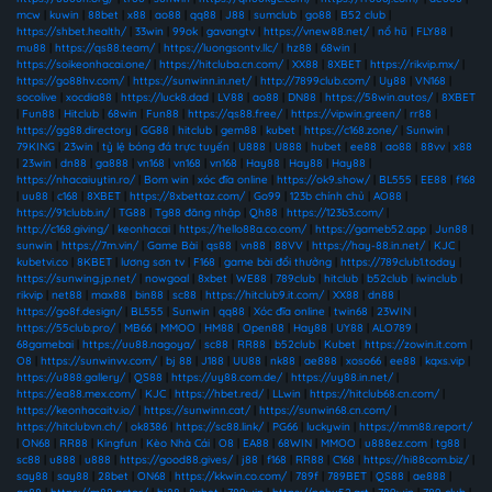
mcw
|
kuwin
|
88bet
|
x88
|
ao88
|
qq88
|
J88
|
sumclub
|
go88
|
B52 club
|
https://shbet.health/
|
33win
|
99ok
|
gavangtv
|
https://vnew88.net/
|
nổ hũ
|
FLY88
|
mu88
|
https://qs88.team/
|
https://luongsontv.llc/
|
hz88
|
68win
|
https://soikeonhacai.one/
|
https://hitcluba.cn.com/
|
XX88
|
8XBET
|
https://rikvip.mx/
|
https://go88hv.com/
|
https://sunwinn.in.net/
|
http://7899club.com/
|
Uy88
|
VN168
|
socolive
|
xocdia88
|
https://luck8.dad
|
LV88
|
ao88
|
DN88
|
https://58win.autos/
|
8XBET
|
Fun88
|
Hitclub
|
68win
|
Fun88
|
https://qs88.free/
|
https://vipwin.green/
|
rr88
|
https://gg88.directory
|
GG88
|
hitclub
|
gem88
|
kubet
|
https://c168.zone/
|
Sunwin
|
79KING
|
23win
|
tỷ lệ bóng đá trực tuyến
|
U888
|
U888
|
hubet
|
ee88
|
ao88
|
88vv
|
x88
|
23win
|
dn88
|
ga888
|
vn168
|
vn168
|
vn168
|
Hay88
|
Hay88
|
Hay88
|
https://nhacaiuytin.ro/
|
Bom win
|
xóc đĩa online
|
https://ok9.show/
|
BL555
|
EE88
|
f168
|
uu88
|
c168
|
8XBET
|
https://8xbettaz.com/
|
Go99
|
123b chính chủ
|
AO88
|
https://91clubb.in/
|
TG88
|
Tg88 đăng nhập
|
Qh88
|
https://123b3.com/
|
http://c168.giving/
|
keonhacai
|
https://hello88a.co.com/
|
https://gameb52.app
|
Jun88
|
sunwin
|
https://7m.vin/
|
Game Bài
|
qs88
|
vn88
|
88VV
|
https://hay-88.in.net/
|
KJC
|
kubetvi.co
|
8KBET
|
lương sơn tv
|
F168
|
game bài đổi thưởng
|
https://789club1.today
|
https://sunwing.jp.net/
|
nowgoal
|
8xbet
|
WE88
|
789club
|
hitclub
|
b52club
|
iwinclub
|
rikvip
|
net88
|
max88
|
bin88
|
sc88
|
https://hitclub9.it.com/
|
XX88
|
dn88
|
https://go8f.design/
|
BL555
|
Sunwin
|
qq88
|
Xóc đĩa online
|
twin68
|
23WIN
|
https://55club.pro/
|
MB66
|
MMOO
|
HM88
|
Open88
|
Hay88
|
UY88
|
ALO789
|
68gamebai
|
https://uu88.nagoya/
|
sc88
|
RR88
|
b52club
|
Kubet
|
https://zowin.it.com
|
O8
|
https://sunwinvv.com/
|
bj 88
|
J188
|
UU88
|
nk88
|
ae888
|
xoso66
|
ee88
|
kqxs.vip
|
https://u888.gallery/
|
QS88
|
https://uy88.com.de/
|
https://uy88.in.net/
|
https://ea88.mex.com/
|
KJC
|
https://hbet.red/
|
LLwin
|
https://hitclub68.cn.com/
|
https://keonhacaitv.io/
|
https://sunwinn.cat/
|
https://sunwin68.cn.com/
|
https://hitclubvn.ch/
|
ok8386
|
https://sc88.link/
|
PG66
|
luckywin
|
https://mm88.report/
|
ON68
|
RR88
|
Kingfun
|
Kèo Nhà Cái
|
O8
|
EA88
|
68WIN
|
MMOO
|
u888ez.com
|
tg88
|
sc88
|
u888
|
u888
|
https://good88.gives/
|
j88
|
f168
|
RR88
|
C168
|
https://hi88com.biz/
|
say88
|
say88
|
28bet
|
ON68
|
https://kkwin.co.com/
|
789f
|
789BET
|
QS88
|
ae888
|