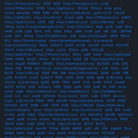
https://92lotterycom.us/
|
EE88
|
EE88
|
https://78wingenz.com/
|
jun88
|
https://789bets.biz/
|
MM88
|
https://gg88.guru/
|
789club
|
789club
|
rikvip
|
gmnc
|
hitclub
|
gavangtv
|
FB88
|
fb88
|
u888
|
https://u888.photo/
|
game nổ hũ
|
nohu90
|
https://u888j.net/
|
https://vnsc88.net/
|
hitclub
|
tg88
|
https://789bethp.com/
|
SHBET
|
https://fly88.co.com/
|
U888
|
c168
|
https://c168mov.com/
|
https://f168.dad/
|
uu88
|
79king
|
https://trangcadobongda.uk.net/
|
https://b52club.to
|
68gb
|
go99
|
au88
|
88xx
|
NK88
|
au88
|
tg88
|
33win
|
tt88
|
mb88
|
33win
|
u888
|
mu88
|
go8
|
x88
|
123b
|
OPEN88
|
luck8
|
OK9
|
789win
|
https://mu88bet.live/
|
sc88
|
https://mmlive.gold
|
mb88
|
789win
|
B52
|
https://hitclubx.supply/
|
https://gamebaidoithuong.la
|
ty le bong da
|
https://moviekids.org/
|
8kbet
|
SUNWIN
|
GO88
|
hitclub
|
nohu90
|
sumclub
|
NOHU90
|
33WIN
|
https://x88.green/
|
shbet
|
LLWIN
|
789win
|
go88
|
HITCLUB
|
https://qq8876.net/
|
https://789win8.casino/
|
98win
|
tg88
|
kubet
|
https://fly88.legal/
|
mb88
|
MM88
|
hitclub
|
789win
|
Tài Xỉu Online
|
GO88
|
O8
|
https://open88ss.com/
|
kuwin
|
Hay88
|
888NEW
|
789BET
|
https://keonhacai55.fund/
|
BONG88
|
xn88
|
123b
|
8kbet
|
C168
|
RR88
|
kèo nhà cái
|
https://ketquabongda.com.mx/
|
Lc88
|
33win
|
vn88
|
BL555
|
https://x88.ing/
|
TR88
|
hi88
|
f168
|
https://x88.channel/
|
QS88
|
Jun88
|
f168
|
uy88
|
SUNWIN
|
Kubet
|
Kubet77
|
TR88
|
UU88
|
QS88
|
NK88
|
gk88
|
lô đề online
|
Kèo
nhà cái
|
tỷ lệ kèo bóng
|
QS88
|
NK88
|
TR88
|
UU88
|
7club
|
sun88
|
GO99
|
Xoso66
|
BL555
|
BL555
|
ao88
|
Luckywin
|
EA88
|
QS88
|
jw88
|
ml88
|
qs88
|
S8
|
sc88
|
tai xiu
online
|
vip88
|
https://cakhiatvzz.tv/
|
https://ee8838.com/
|
https://123b888.com/
|
GG88
|
KJC
|
KJC
|
ww88
|
SUNWIN
|
Tài xỉu Sunwin
|
bl555
|
uu88
|
SHBET
|
kèo trực
tuyến
|
tỷ lệ nhà cái
|
8kbet
|
789k
|
open88
|
https://open88v.online/
|
GO99
|
ON68
|
NOHU90
|
GO99
|
DN88
|
LV88
|
VIP66
|
XX88
|
https://lv88.ltd/
|
https://dh88.video/
|
https://sx88.gold/
|
32win
|
https://qs881.ink/
|
https://ev99.eu.com/
|
qh88
|
x88
|
mu88
|
sunwin
|
go88
|
rikbet
|
https://keonhacaivnic.com/
|
iwin
|
taixiu88.io
|
gem88
|
keonhacai
|
rikbet
|
go88
|
sunwin
|
sunwin
|
https://gmnc.club/
|
EE88
|
https://123bett.io/
|
EE88
|
33WIN
|
kubet
|
au88
|
au88
|
Luck8
|
https://luck8.so/
|
BL555
|
BL555
|
https://kp88.social/
|
open88
|
79king
|
AE888
|
AE888
|
uy88
|
x88
|
z188
|
daga88
|
33win
|
188bet
|
fabet
|
big88
|
go88
|
nohu
|
bet88
|
https://uy88.de.com/
|
HITCLUB
|
https://uu88n.org/
|
tr88
|
sunwin
|
https://qh88kyc.com/
|
https://rr886j.com/
|
ae888
|