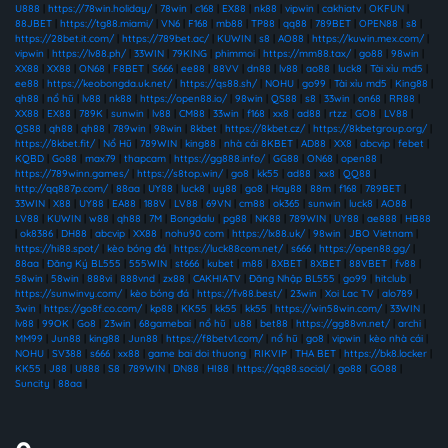
U888
|
https://78win.holiday/
|
78win
|
c168
|
EX88
|
nk88
|
vipwin
|
cakhiatv
|
OKFUN
|
88JBET
|
https://tg88.miami/
|
VN6
|
F168
|
mb88
|
TP88
|
qq88
|
789BET
|
OPEN88
|
s8
|
https://28bet.it.com/
|
https://789bet.ac/
|
KUWIN
|
s8
|
AO88
|
https://kuwin.mex.com/
|
vipwin
|
https://lv88.ph/
|
33WIN
|
79KING
|
phimmoi
|
https://mm88.tax/
|
go88
|
98win
|
XX88
|
XX88
|
ON68
|
F8BET
|
S666
|
ee88
|
88VV
|
dn88
|
lv88
|
ao88
|
luck8
|
Tài xỉu md5
|
ee88
|
https://keobongda.uk.net/
|
https://qs88.sh/
|
NOHU
|
go99
|
Tài xỉu md5
|
King88
|
qh88
|
nổ hũ
|
lv88
|
nk88
|
https://open88.io/
|
98win
|
QS88
|
s8
|
33win
|
on68
|
RR88
|
XX88
|
EX88
|
789K
|
sunwin
|
lv88
|
CM88
|
33win
|
f168
|
xx8
|
ad88
|
rtzz
|
GO8
|
LV88
|
QS88
|
qh88
|
qh88
|
789win
|
98win
|
8kbet
|
https://8kbet.cz/
|
https://8kbetgroup.org/
|
https://8kbet.fit/
|
Nổ Hũ
|
789WIN
|
king88
|
nhà cái 8KBET
|
AD88
|
XX8
|
abcvip
|
febet
|
KQBD
|
Go88
|
max79
|
thapcam
|
https://gg888.info/
|
GG88
|
ON68
|
open88
|
https://789winn.games/
|
https://s8top.win/
|
go8
|
kk55
|
ad88
|
xx8
|
QQ88
|
http://qq887p.com/
|
88aa
|
UY88
|
luck8
|
uy88
|
go8
|
Hay88
|
88m
|
f168
|
789BET
|
33WIN
|
X88
|
UY88
|
EA88
|
188V
|
LV88
|
69VN
|
cm88
|
ok365
|
sunwin
|
luck8
|
AO88
|
LV88
|
KUWIN
|
w88
|
qh88
|
7M
|
Bongdalu
|
pg88
|
NK88
|
789WIN
|
UY88
|
ae888
|
HB88
|
ok8386
|
DH88
|
abcvip
|
XX88
|
nohu90 com
|
https://lx88.uk/
|
98win
|
JBO Vietnam
|
https://hi88.spot/
|
kèo bóng đá
|
https://luck88com.net/
|
s666
|
https://open88.gg/
|
88aa
|
Đăng Ký BL555
|
555WIN
|
st666
|
kubet
|
m88
|
8XBET
|
8XBET
|
88VBET
|
fv88
|
58win
|
58win
|
888vi
|
888vnd
|
zx88
|
CAKHIATV
|
Đăng Nhập BL555
|
go99
|
hitclub
|
https://sunwinvy.com/
|
kèo bóng đá
|
https://fv88.best/
|
23win
|
Xoi Lac TV
|
alo789
|
3win
|
https://go8f.co.com/
|
kp88
|
KK55
|
kk55
|
kk55
|
https://win58win.com/
|
33WIN
|
lv88
|
99OK
|
Go8
|
23win
|
68gamebai
|
nổ hũ
|
u88
|
bet88
|
https://gg88vn.net/
|
archi
|
MM99
|
Jun88
|
king88
|
Jun88
|
https://f8betv1.com/
|
nổ hũ
|
go8
|
vipwin
|
kèo nhà cái
|
NOHU
|
SV388
|
s666
|
xx88
|
game bai doi thuong
|
RIKVIP
|
THA BET
|
https://bk8.locker
|
KK55
|
J88
|
U888
|
S8
|
789WIN
|
DN88
|
HI88
|
https://qq88.social/
|
go88
|
GO88
|
Suncity
|
88aa
|