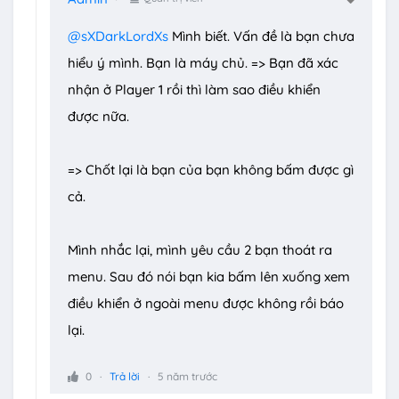
@sXDarkLordXs
Mình biết. Vấn đề là bạn chưa
hiểu ý mình. Bạn là máy chủ. => Bạn đã xác
nhận ở Player 1 rồi thì làm sao điều khiển
được nữa.
=> Chốt lại là bạn của bạn không bấm được gì
cả.
Mình nhắc lại, mình yêu cầu 2 bạn thoát ra
menu. Sau đó nói bạn kia bấm lên xuống xem
điều khiển ở ngoài menu được không rồi báo
lại.
0
Trả lời
5 năm trước