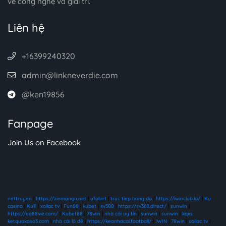
về công nghệ và giải trí.
Liên hệ
+16399240320
admin@linkneverdie.com
@ken19856
Fanpage
Join Us on Facebook
nettruyen
|
https://zinmanga.net
|
ufabet
|
truc tiep bong da
|
https://iwinclub.la/
|
Ku
casino
|
Ku11
|
xoilac tv
|
Fun88
|
kubet
|
sv388
|
https://sv368.direct/
|
sunwin
|
https://ee88vie.com/
|
Kubet88
|
78win
|
nhà cái uy tín
|
sunwin
|
sunwin
|
kqxs
ketquaxoso3.com
|
nhà cái lô đề
|
https://keonhacai.football/
|
IWIN
|
78win
|
xoilac tv
|