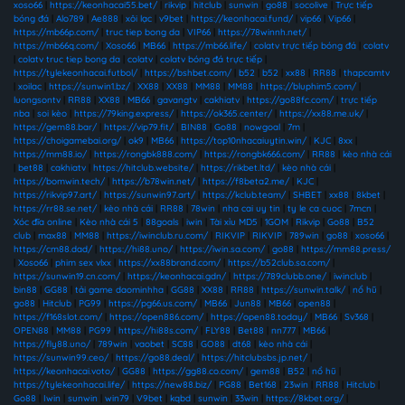
xoso66
|
https://keonhacai55.bet/
|
rikvip
|
hitclub
|
sunwin
|
go88
|
socolive
|
Trực tiếp
bóng đá
|
Alo789
|
Ae888
|
xôi lạc
|
v9bet
|
https://keonhacai.fund/
|
vip66
|
Vip66
|
https://mb66p.com/
|
truc tiep bong da
|
VIP66
|
https://78winnh.net/
|
https://mb66q.com/
|
Xoso66
|
MB66
|
https://mb66.life/
|
colatv trực tiếp bóng đá
|
colatv
|
colatv truc tiep bong da
|
colatv
|
colatv bóng đá trực tiếp
|
https://tylekeonhacai.futbol/
|
https://bshbet.com/
|
b52
|
b52
|
xx88
|
RR88
|
thapcamtv
|
xoilac
|
https://sunwin1.bz/
|
XX88
|
XX88
|
MM88
|
MM88
|
https://bluphim5.com/
|
luongsontv
|
RR88
|
XX88
|
MB66
|
gavangtv
|
cakhiatv
|
https://go88fc.com/
|
trực tiếp
nba
|
soi kèo
|
https://79king.express/
|
https://ok365.center/
|
https://xx88.me.uk/
|
https://gem88.bar/
|
https://vip79.fit/
|
BIN88
|
Go88
|
nowgoal
|
7m
|
https://choigamebai.org/
|
ok9
|
MB66
|
https://top10nhacaiuytin.win/
|
KJC
|
8xx
|
https://mm88.io/
|
https://rongbk888.com/
|
https://rongbk666.com/
|
RR88
|
kèo nhà cái
|
bet88
|
cakhiatv
|
https://hitclub.website/
|
https://rikbet.ltd/
|
kèo nhà cái
|
https://bomwin.tech/
|
https://b78win.net/
|
https://f8beta2.me/
|
KJC
|
https://rikvip97.art/
|
https://sunwin97.art/
|
https://kclub.team/
|
SHBET
|
xx88
|
8kbet
|
https://rr88.se.net/
|
kèo nhà cái
|
RR88
|
78win
|
nha cai uy tin
|
ty le ca cuoc
|
7mcn
|
Xóc đĩa online
|
Kèo nhà cái 5
|
88goals
|
iwin
|
Tài xỉu MD5
|
1GOM
|
Rikvip
|
Go88
|
B52
club
|
max88
|
MM88
|
https://iwinclub.ru.com/
|
RIKVIP
|
RIKVIP
|
789win
|
go88
|
xoso66
|
https://cm88.dad/
|
https://hi88.uno/
|
https://iwin.sa.com/
|
go88
|
https://mm88.press/
|
Xoso66
|
phim sex vlxx
|
https://xx88brand.com/
|
https://b52club.sa.com/
|
https://sunwin19.cn.com/
|
https://keonhacai.gdn/
|
https://789clubb.one/
|
iwinclub
|
bin88
|
GG88
|
tải game daominhha
|
GG88
|
XX88
|
RR88
|
https://sunwin.talk/
|
nổ hũ
|
go88
|
Hitclub
|
PG99
|
https://pg66.us.com/
|
MB66
|
Jun88
|
MB66
|
open88
|
https://f168slot.com/
|
https://open886.com/
|
https://open88.today/
|
MB66
|
Sv368
|
OPEN88
|
MM88
|
PG99
|
https://hi88s.com/
|
FLY88
|
Bet88
|
nn777
|
MB66
|
https://fly88.uno/
|
789win
|
vaobet
|
SC88
|
GO88
|
dt68
|
kèo nhà cái
|
https://sunwin99.ceo/
|
https://go88.deal/
|
https://hitclubsbs.jp.net/
|
https://keonhacai.voto/
|
GG88
|
https://gg88.co.com/
|
gem88
|
B52
|
nổ hũ
|
https://tylekeonhacai.life/
|
https://new88.biz/
|
PG88
|
Bet168
|
23win
|
RR88
|
Hitclub
|
Go88
|
Iwin
|
sunwin
|
win79
|
V9bet
|
kqbd
|
sunwin
|
33win
|
https://8kbet.org/
|