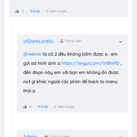
0
Trả lời
5 năm trước
sXDarkLordXs
Thành viên
@Admin
là cả 2 đều không bấm được ạ , em
gửi ad hình ảnh ạ
https://imgur.com/lnlBW10
,
đến đoạn này em với bạn em không ấn được
nút gì khác ngoài các phím để back to menu
thôi ạ
0
Trả lời
5 năm trước
Admin
Quản trị viên