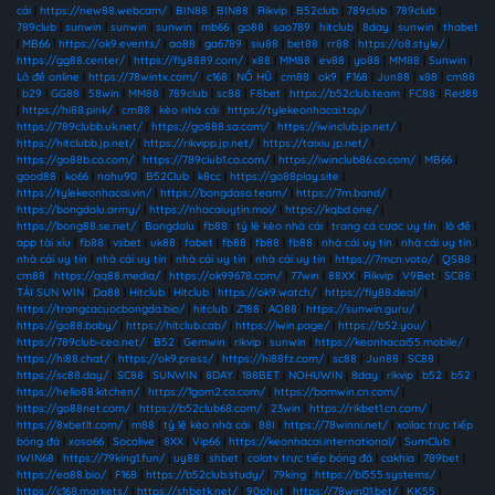
cái
|
https://new88.webcam/
|
BIN88
|
BIN88
|
Rikvip
|
B52club
|
789club
|
789club
|
789club
|
sunwin
|
sunwin
|
sunwin
|
mb66
|
go88
|
sao789
|
hitclub
|
8day
|
sunwin
|
thabet
|
MB66
|
https://ok9.events/
|
ao88
|
ga6789
|
siu88
|
bet88
|
rr88
|
https://o8.style/
|
https://gg88.center/
|
https://fly8889.com/
|
x88
|
MM88
|
ev88
|
yo88
|
MM88
|
Sunwin
|
Lô đề online
|
https://78wintx.com/
|
c168
|
NỔ HŨ
|
cm88
|
ok9
|
F168
|
Jun88
|
x88
|
cm88
|
b29
|
GG88
|
58win
|
MM88
|
789club
|
sc88
|
F8bet
|
https://b52club.team
|
FC88
|
Red88
|
https://hi88.pink/
|
cm88
|
kèo nhà cái
|
https://tylekeonhacai.top/
|
https://789clubb.uk.net/
|
https://go888.sa.com/
|
https://iwinclub.jp.net/
|
https://hitclubb.jp.net/
|
https://rikvipp.jp.net/
|
https://taixiu.jp.net/
|
https://go88b.co.com/
|
https://789club1.co.com/
|
https://iwinclub86.co.com/
|
MB66
|
good88
|
ko66
|
nohu90
|
B52Club
|
k8cc
|
https://go88play.site
|
https://tylekeonhacai.vin/
|
https://bongdaso.team/
|
https://7m.band/
|
https://bongdalu.army/
|
https://nhacaiuytin.moi/
|
https://kqbd.one/
|
https://bong88.se.net/
|
Bongdalu
|
fb88
|
tỷ lệ kèo nhà cái
|
trang cá cược uy tín
|
lô đề
|
app tài xỉu
|
fb88
|
vsbet
|
uk88
|
fabet
|
fb88
|
fb88
|
fb88
|
nhà cái uy tín
|
nhà cái uy tín
|
nhà cái uy tín
|
nhà cái uy tín
|
nhà cái uy tín
|
nhà cái uy tín
|
https://7mcn.voto/
|
QS88
|
cm88
|
https://qq88.media/
|
https://ok99678.com/
|
77win
|
88XX
|
Rikvip
|
V9Bet
|
SC88
|
TẢI SUN WIN
|
Da88
|
Hitclub
|
Hitclub
|
https://ok9.watch/
|
https://fly88.deal/
|
https://trangcacuocbongda.bio/
|
hitclub
|
Z188
|
AO88
|
https://sunwin.guru/
|
https://go88.baby/
|
https://hitclub.cab/
|
https://iwin.page/
|
https://b52.you/
|
https://789club-ceo.net/
|
B52
|
Gemwin
|
rikvip
|
sunwin
|
https://keonhacai55.mobile/
|
https://hi88.chat/
|
https://ok9.press/
|
https://hi88fz.com/
|
sc88
|
Jun88
|
SC88
|
https://sc88.day/
|
SC88
|
SUNWIN
|
8DAY
|
188BET
|
NOHUWIN
|
8day
|
rikvip
|
b52
|
b52
|
https://hello88.kitchen/
|
https://1gom2.co.com/
|
https://bomwin.cn.com/
|
https://go88net.com/
|
https://b52club68.com/
|
23win
|
https://rikbet1.cn.com/
|
https://8xbetlt.com/
|
m88
|
tỷ lệ kèo nhà cái
|
88I
|
https://78winni.net/
|
xoilac trực tiếp
bóng đá
|
xoso66
|
Socolive
|
8XX
|
Vip66
|
https://keonhacai.international/
|
SumClub
|
IWIN68
|
https://79king1.fun/
|
uy88
|
shbet
|
colatv trực tiếp bóng đá
|
cakhia
|
789bet
|
https://ea88.bio/
|
F168
|
https://b52club.study/
|
79king
|
https://bl555.systems/
|
https://c168.markets/
|
https://shbetk.net/
|
90phut
|
https://78win01.bet/
|
KK55
|