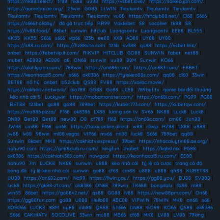
https://nk88.select/
|
tr88
|
nk88
|
uu88
|
https://vsbet.love/
|
https://soikeo.jpn.com/
|
https://gamebai.ae.org/
|
23win
|
GG88
|
LLWIN
|
Tieulamtv
|
Tieulamtv
|
Tieulamtv
|
Tieulamtv
|
Tieulamtv
|
Tieulamtv
|
Tieulamtv
|
vu88
|
https://hitclub88.net/
|
C168
|
S666
|
https://s666.holiday/
|
đá gà trực tiếp
|
RR99
|
Vaidebet
|
S8
|
socolive
|
tk88
|
S8
|
https://fv88.food/
|
86bet
|
sunwin
|
hitclub
|
Luongsontv
|
Luongsontv
|
EE88
|
BL555
|
KK55
|
KK55
|
S666
|
s666
|
vip66
|
123b
|
ee88
|
XX8
|
AD88
|
UY88
|
UY88
|
https://s88.za.com/
|
https://hz88site.com
|
123b
|
sv388
|
qs88
|
https://vsbet.link/
|
onbet
|
https://febetvip.it.com/
|
RIKVIP
|
HITCLUB
|
GO88
|
SUNWIN
|
fabet
|
net88
|
mubet
|
AE888
|
AE888
|
o8
|
ON68
|
sunwin
|
uu88
|
88M
|
Sunwin
|
KO66
|
https://alahlyg.sa.com/
|
789win
|
https://on686.com/
|
https://on683.com/
|
F8BET
|
https://keonhacai5.com/
|
s666
|
ok8386
|
https://tylekeo88s.com/
|
qq88
|
c168
|
33win
|
BET88
|
nổ hũ
|
onbet
|
b52club
|
QS88
|
FV88
|
https://xoilac.movie/
|
https://rakhoitv.network/
|
alo789
|
GG88
|
Go88
|
LC88
|
789bet.tv
|
game bài đổi thưởng
|
kèo nhà cái 5
|
Luckywin
|
https://mobamonster.com/
|
https://on68i.com/
|
PG99
|
PG88
|
BET88
|
123bet
|
go88
|
go88
|
789bet
|
https://kubet773.com/
|
https://kubetqw.com/
|
https://mu886.pizza/
|
F168
|
ok8386
|
LX88
|
lương sơn tv
|
SV66
|
NK88
|
Luck8
|
Luck8
|
DN88
|
Bet88
|
Bet88
|
new88
|
O8
|
cf789
|
f168
|
https://on68c.com/
|
cm88
|
Jun88
|
JW88
|
cm88
|
F168
|
on68
|
https://taixiuonline.direct
|
w88
|
rikvip
|
HZ88
|
LX88
|
u888
|
jw88
|
lv88
|
98win
|
ml88.vegas
|
VIP66
|
mv66
|
ml88
|
luck8
|
S666
|
789bet
|
qq88
|
Sunwin
|
8kbet
|
MK8
|
https://cakhiatv.express/
|
39bet
|
https://nhacaiuytin88.ae.org/
|
nohu90 com
|
https://go88club.ru.com/
|
kingfun
|
thabet
|
https://kqbd.mx
|
PG88
|
ok8386
|
https://cakhiatv365.com/
|
nowgoal
|
https://keonhacai5.ru.com/
|
EE88
|
nohu90
|
7m
|
LUCK8
|
NK88
|
sunwin
|
u888
|
kèo nhà cái
|
tỷ lệ cá cược
|
trang cá độ
bóng đá
|
tỷ lệ kèo nhà cái
|
sunwin
|
go88
|
cf68
|
cm88
|
u888
|
u888
|
qh88
|
KUBET88
|
UU88
|
https://on682.com/
|
Na99
|
https://llwin.you/
|
https://gg88.you/
|
BJ88
|
SV888
|
luck8
|
https://gk88-z1.com/
|
ok8386
|
ON68
|
789win
|
TK688
|
bongdalu
|
fb88
|
m88
|
win55
|
86bet
|
https://go88v2.net/
|
qs88
|
GG88
|
lv88
|
https://new88pm.com/
|
On68
|
https://gg88fun.com
|
go88
|
U888
|
Hello88
|
ABC88
|
VIPWIN
|
78WIN
|
MK8
|
on68
|
s66
|
XOSO66
|
LUCK8
|
88M
|
uy88
|
mb88
|
QS88
|
ST666
|
DN88
|
GO99
|
KO66
|
QS88
|
ok8386
|
S666
|
CAKHIATV
|
SOCOLIVE
|
33win
|
mu88
|
MB66
|
cf68
|
MK8
|
LV88
|
LV88
|
79king
|