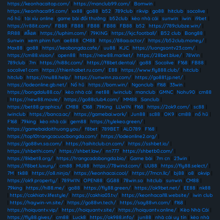
https://keonhacaitop.com/
|
https://manclub99.com/
|
Bomwin
|
https://keonhacai95.com/
|
xx88
|
go88
|
b52
|
789club
|
rikvip
|
go88
|
hitclub
|
socolive
|
nổ hũ
|
tài xỉu online
|
game bài đổi thưởng
|
b52club
|
kèo nhà cái
|
sunwin
|
iwin
|
i9bet
|
https://rr88it.com/
|
FB88
|
FB88
|
FB88
|
FB88
|
FB88
|
b52
|
https://789clubze.win/
|
RR88
|
สล็อต
|
https://luphim.com/
|
79KING
|
https://kjc.football/
|
B52 club
|
Bong88
|
Sunwin
|
xem phim fun
|
ae888
|
CM88
|
https://88aa.actor/
|
https://b52club.money/
|
Max88
|
go88
|
https://keobongda.cafe/
|
uu88
|
KJC
|
https://luongsontv23.com/
|
https://cm88.vision/
|
open88
|
https://new88.market/
|
https://28bet.blue/
|
78Win
|
789club
|
7m
|
https://hi88c.com/
|
https://f8bet.dental/
|
go88
|
Socolive
|
F168
|
FB88
|
socolive1 com
|
https://thienhabet.ru.com/
|
E88
|
https://www.fly888.club/
|
hitclub
|
hitclub
|
https://mu88.help/
|
https://sunwinn.za.com/
|
https://go881.jp.net/
|
https://lodeonline.gb.net/
|
Nổ hũ
|
https://bom.win/
|
Ngonclub
|
f168
|
33win
|
https://bongdalu88.co/
|
kèo nhà cái
|
net88
|
iwinclub
|
manclub
|
GMNC
|
Nohu90
|
cm88
|
https://new88.movie/
|
https://go88club4.com/
|
MM88
|
Sanclub
|
https://bet88.graphics/
|
CM88
|
C168
|
79King
|
LLWIN
|
f168
|
https://2ok9.com/
|
sc88
|
iwinclub
|
https://banca.ac/
|
https://gamebai.work/
|
Jun88
|
sc88
|
OK9
|
cm88
|
nổ hũ
|
F168
|
79king
|
kèo nhà cái
|
gem88
|
https://tylekeo.green/
|
https://gamebaidoithuong.you/
|
f8bet
|
789BET
|
ALO789
|
F168
|
https://top10trangcacuocbongda.com/
|
https://lodeonline2.org/
|
https://go88vn.sa.com/
|
https://taihitclub.cn.com/
|
https://sshbet.io/
|
https://shbethi.com/
|
https://shbet.law/
|
nn777
|
https://shbetb0.com/
|
https://8kbet8.org/
|
https://trangcadobongda.bio/
|
Game bài
|
7m cn
|
23win
|
https://f8bet.luxury/
|
cm88
|
MU88
|
https://78wind.com/
|
UU88
|
https://fly88.select/
|
7M
|
tk88
|
https://o8.ninja/
|
https://keonhacai.cool/
|
https://7mcn.llc/
|
bj88
|
o8
|
okvip
|
https://ok9.property/
|
789WIN
|
OPEN88
|
GG88
|
78win.so
|
hitclub
|
sunwin
|
CM88
|
79king
|
https://hi88.me/
|
go88
|
https://fly88.green/
|
https://ok9bet.net/
|
EE88
|
nk88
|
https://cakhiatv.lifestyle/
|
https://cakhia03.tv/
|
https://keonhacai18.website/
|
iwin club
|
https://haywin-vn.site/
|
https://go88vn.tech/
|
https://say88vn.com/
|
f168
|
https://hoiquantv.vip/
|
https://hoiquantv.site/
|
https://hoiquantv.online/
|
Kèo Nhà Cái
|
https://fly88.gives/
|
cm88
|
Luck8
|
https://ok988.info/
|
jun88
|
nhà cái uy tín
|
kèo nhà