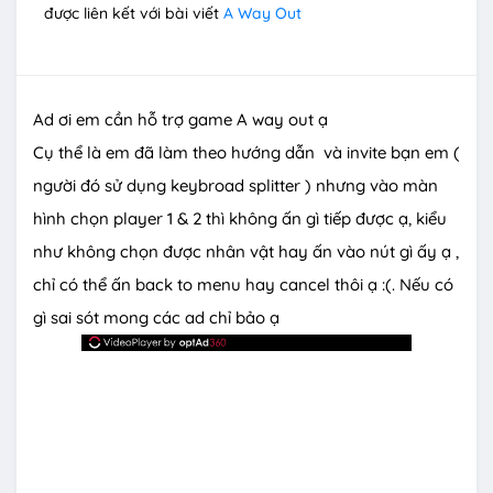
được liên kết với bài viết
A Way Out
Ad ơi em cần hỗ trợ game A way out ạ
Cụ thể là em đã làm theo hướng dẫn và invite bạn em (
người đó sử dụng keybroad splitter ) nhưng vào màn
hình chọn player 1 & 2 thì không ấn gì tiếp được ạ, kiểu
như không chọn được nhân vật hay ấn vào nút gì ấy ạ ,
chỉ có thể ấn back to menu hay cancel thôi ạ :(. Nếu có
gì sai sót mong các ad chỉ bảo ạ