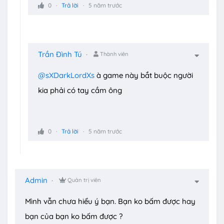
0
Trả lời
5 năm trước
Trần Đình Tú
Thành viên
@sXDarkLordXs
à game này bắt buộc người
kia phải có tay cầm ông
0
Trả lời
5 năm trước
Admin
Quản trị viên
Mình vẫn chưa hiểu ý bạn. Bạn ko bấm được hay
bạn của bạn ko bấm được ?