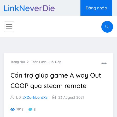
Đăng nhập
Trang chủ
Thảo Luận - Hỏi Đáp
Cần trợ giúp game A way Out
COOP qua steam remote
bởi
sXDarkLordXs
23 August 2021
7918
8