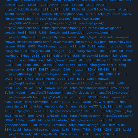
qs88
|
https://m88.actor/
|
bj88
|
8xbet
|
789win
|
https://nohu52.art
|
789win
|
789 club
|
Sunwin
|
GG88
|
NK88
|
FV88
|
Vipwin
|
EA88
|
HITCLUB
|
Go88
|
Vin88
|
https://hitclub88.studio/
|
lc88
|
uu88
|
mb88
|
23win
|
https://789bet7a.com/
|
winvn
|
Ae888
|
xocdia88
|
ao88
|
sodo66
|
https://bj88ac.com/
|
hitclub
|
https://sunwin1.com.co/
|
https://go88a.bid/
|
https://hitclub1.jpn.com/
|
https://iwin.it.com/
|
https://789club63.com/
|
https://rikvipv2.com/
|
https://rikvip3.jp.net/
|
https://keonhacai5.hot/
|
https://gamebaidoithuong1.io/
|
https://sunwin1.jp.net/
|
sunwin
|
Jun88
|
U888
|
U888
|
Sunwin
|
go88com.club
|
haywinvip.jp.net
|
https://fly888y.com/
|
https://go88p.one/
|
iWin68
|
https://go88bet.in.net/
|
nowgoal
|
Mmwin
|
https://c168game.com/
|
zowinmoi.com
|
https://789-club.best
|
https://b52club-
vn.com
|
PG88
|
vf555
|
Fun88dangnhap.net
|
w88
|
w88
|
AU88
|
kubet
|
trang chủ mb88
|
trang chủ au88
|
trang chủ x88
|
trang chủ tg88
|
trang chủ c168
|
XX88
|
xx88
|
S8
|
33win
|
cakhiatv
|
8kbet
|
UY88
|
bet88
|
lô đề online
|
NK88
|
https://nk88.gives/
|
llwin đăng
nhập
|
https://u888bet.live/
|
https://mm88t.dev/
|
s8
|
tg88
|
hz88
|
qs88
|
MB66
|
UU88
|
GO8
|
uu88
|
SC88
|
on68
|
BL555
|
BL555
|
BL555
|
BL555
|
cổng game hitclub
|
cổng
game sunwin
|
8XBET
|
8XBET
|
sunwin nổ hũ
|
thapcam
|
8DAY
|
KING88
|
j88
|
https://qs88.baby/
|
https://c168.guru/
|
uu88
|
hubet
|
sunwin
|
hi88
|
TX88
|
DABET
|
DA88
|
TA88
|
SIN88
|
11BET
|
VIN88
|
DU88
|
9bet
|
bu88
|
Oxbet
|
haywin
|
https://say88vn.site/
|
hitclub
|
99ok
|
https://sunwin29.com/
|
nohu
|
az888
|
ug88
|
ea88
|
S666
|
789win
|
s666
|
sunwin
|
sunwin
|
https://keonhacai5.boats/
|
sv368hn.com
|
SV388
|
Kubet
|
https://alo789apk.app/
|
https://hitclub1.guru/
|
https://b52.ventures/
|
https://luongson117.tv/
|
https://8kbettt.co/
|
lv88
|
qh88
|
GO99
|
nhatvip
|
vipwin
|
tr88
|
nk88
|
56win
|
hitclub.compare
|
123bet
|
QS88
|
TG88
|
DN88
|
789WIN
|
gem88
|
fb88
|
trang chủ go88
|
tỷ lệ kèo
|
kèo bóng đá hôm nay
|
rikvip
|
vin777
|
lucky88
|
mb88
|
ao88
|
TK88
|
https://ao88.uk.net/
|
https://xoso66a.co.com/
|
nk88
|
LUCK8
|
https://ao88y.top
|
6623
|
H19.com
|
tt88
|
DN88
|
OPEN88
|
C168
|
https://xx88.uk.com/
|
https://gg88se.com/
|
PG66
|
88kbet
|
uu88
|
https://lc88.website/
|
https://vipwin.luxury/
|
au88
|
grandpashabet
|
EE88
|
https://88i.mobile/
|
https://88m.ae.org/
|
88M
|
88M
|
AO88
|
88M
|
Luck8
|
https://88aa.technology
|
jw88
|
98Win
|
TG88
|
DH88
|
AO88
|
123B
|
Luck8
|
https://dn88s.net/
|
https://go8.onl/
|
OKWIN
|
ao88
|
x88
|
https://ao88.cx/
|