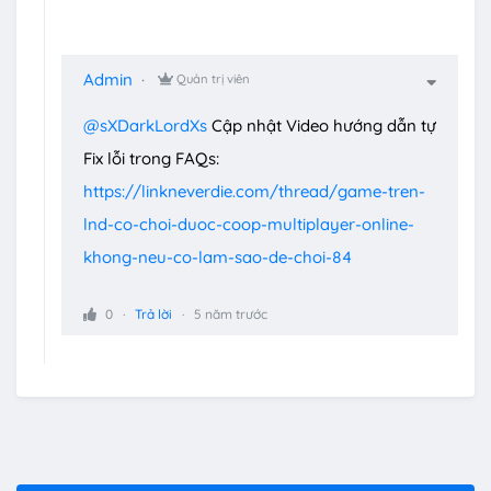
Admin
Quản trị viên
@sXDarkLordXs
Cập nhật Video hướng dẫn tự
Fix lỗi trong FAQs:
https://linkneverdie.com/thread/game-tren-
lnd-co-choi-duoc-coop-multiplayer-online-
khong-neu-co-lam-sao-de-choi-84
0
Trả lời
5 năm trước