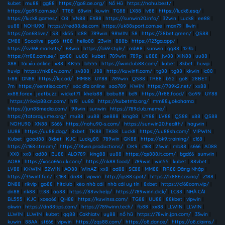
kubet
|
mu88
|
gg88
|
https://go8.ae.org/
|
Nổ Hũ
|
https://nohu.best/
|
https://go99.com.se/
|
TT88
|
68win
|
kuwin
|
TG88
|
LX88
|
lv88
|
https://luck8.esq/
|
https://luck8.games/
|
O8
|
VN88
|
EX88
|
https://sunwin20.info/
|
32win
|
Luck8
|
ee88
|
uu88
|
NOHU90
|
https://red88.de.com
|
https://uk88sport.com.se
|
max79
|
llwin
|
https://on68.live/
|
S8
|
kk55
|
lc88
|
789win
|
98WIN
|
S8
|
https://28bet.green/
|
QS88
|
CM88
|
Socolive
|
pg66
|
tt88
|
hello88
|
23win
|
888b
|
https://123ga.app/
|
https://sv368.markets/
|
68win
|
https://ok9.style/
|
mb88
|
sunwin
|
qq88
|
123b
|
https://rr88.com.se/
|
go88
|
uu88
|
kubet
|
789win
|
789p
|
u888
|
jw88
|
XIN88
|
uu88
|
X88
|
Tài xỉu online
|
x88
|
KK55
|
bl555
|
https://iwinclub88.cam/
|
kubet
|
8kbet
|
huvip
|
huvip
|
https://nk88w.com/
|
sv888
|
J88
|
http://kuwinfi.com/
|
tg88
|
tg88
|
kkwin
|
lc88
|
tr88
|
DN88
|
https://kjc.ad/
|
MM88
|
UY88
|
789win
|
QS88
|
TR88
|
b52
|
go8
|
28BET
|
7m
|
https://xemtiso.com/
|
xóc đĩa online
|
sao789
|
KWIN
|
https://789k2.net/
|
xx88
|
xx88.forex
|
jeetbuzz
|
wicket71
|
khela88
|
babu88
|
bd9
|
https://tr88.food/
|
Go99
|
UY88
|
https://rikvip88.cn.com/
|
h19
|
uu88
|
https://kubetmb.org/
|
mm88.yokohama
|
https://jun88media.com/
|
98win
|
sunwin
|
https://789club.meme/
|
https://tatarayume.org/
|
mu88
|
uu88
|
ae888
|
king88
|
UY88
|
LV88
|
QS88
|
x88
|
QS88
|
NOHU90
|
XN88
|
S666
|
https://nohu90-s.com/
|
https://sunwin20.health/
|
haywin
|
UU88
|
https://uu88.dog/
|
8xbet
|
TK88
|
TK88
|
Luck8
|
https://uu88sh.com/
|
VIPWIN
|
Kubet
|
good88
|
8kbet
|
KJC
|
Lucky88
|
789win
|
GK88
|
https://ok9.training/
|
c168
|
https://c168.stream/
|
https://78win.productions/
|
OK9
|
c168
|
23win
|
mb88
|
s666
|
AD88
|
XX8
|
xx8
|
ad88
|
BJ88
|
ALO789
|
king88
|
uu88
|
https://qs888.it.com/
|
bgd66
|
sunwin
|
AO88
|
https://xoso66a.uk.com/
|
https://nk88.food/
|
789win
|
win55
|
kubet
|
88vbet
|
LV88
|
KKWIN
|
32WIN
|
AO88
|
WinAZ
|
xx8
|
ad88
|
SC88
|
MM88
|
RR88 Đăng Nhập
|
https://33winf.fun/
|
C168
|
dn88
|
vipwin
|
http://qs88.spot/
|
https://lx886.casino/
|
Z188
|
DN88
|
rikvip
|
go88
|
hitclub
|
kèo nhà cái
|
nhà cái uy tín
|
8xbet
|
https://c168com.vip/
|
dn88
|
nk88
|
tt88
|
ao88
|
https://88vv.help/
|
https://789winn.click/
|
LC88
|
NHÀ CÁI
BL555
|
KJC
|
xoso66
|
QH88
|
https://kuwinss.com/
|
TG88
|
UU88
|
88kbet
|
vipwin
|
okwin
|
https://dn88tips.com/
|
https://789winn.tech/
|
fb88
|
xx88
|
LLWIN
|
LLWIN
|
LLWIN
|
LLWIN
|
kubet
|
qq88
|
Cakhiatv
|
uy88
|
nổ hũ
|
https://78win.jpn.com/
|
33win
|
kuwin
|
88AA
|
st666
|
vipwin
|
https://zqs88.com/
|
https://o8.dance/
|
https://o8.claims/
|