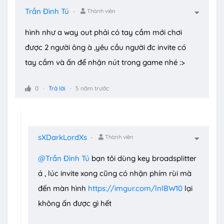
Trần Đình Tú
Thành viên
hình như a way out phải có tay cầm mới chơi
được 2 người ông à ,yêu cầu người đc invite có
tay cầm và ấn để nhận nút trong game nhé :>
0
Trả lời
5 năm trước
sXDarkLordXs
Thành viên
@Trần Đình Tú
bạn tôi dùng key broadsplitter
á , lúc invite xong cũng có nhận phím rùi mà
đến màn hình
https://imgur.com/lnlBW10
lại
không ấn được gì hết