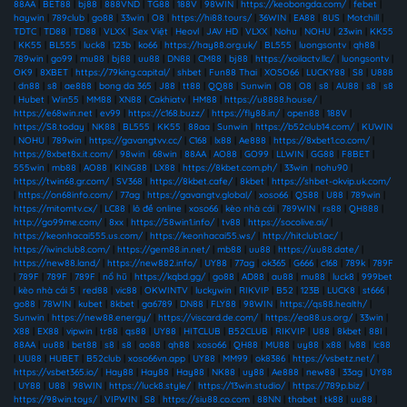
88AA
|
BET88
|
bj88
|
888VND
|
TG88
|
188V
|
98WIN
|
https://keobongda.com/
|
febet
|
haywin
|
789club
|
go88
|
33win
|
O8
|
https://hi88.tours/
|
36WIN
|
EA88
|
8US
|
Motchill
|
TDTC
|
TD88
|
TD88
|
VLXX
|
Sex Việt
|
Heovl
|
JAV HD
|
VLXX
|
Nohu
|
NOHU
|
23win
|
KK55
|
KK55
|
BL555
|
luck8
|
123b
|
ko66
|
https://hay88.org.uk/
|
BL555
|
luongsontv
|
qh88
|
789win
|
go99
|
mu88
|
bj88
|
uu88
|
DN88
|
CM88
|
bj88
|
https://xoilactv.llc/
|
luongsontv
|
OK9
|
8XBET
|
https://79king.capital/
|
shbet
|
Fun88 Thai
|
XOSO66
|
LUCKY88
|
S8
|
U888
|
dn88
|
s8
|
ae888
|
bong da 365
|
J88
|
tt88
|
QQ88
|
Sunwin
|
O8
|
O8
|
s8
|
AU88
|
s8
|
s8
|
Hubet
|
Win55
|
MM88
|
XN88
|
Cakhiatv
|
HM88
|
https://u8888.house/
|
https://e68win.net
|
ev99
|
https://c168.buzz/
|
https://fly88.in/
|
open88
|
188V
|
https://S8.today
|
NK88
|
BL555
|
KK55
|
88aa
|
Sunwin
|
https://b52club14.com/
|
KUWIN
|
NOHU
|
789win
|
https://gavangtvv.cc/
|
C168
|
lx88
|
Ae888
|
https://8xbet1.co.com/
|
https://8xbet8x.it.com/
|
98win
|
68win
|
88AA
|
AO88
|
GO99
|
LLWIN
|
GG88
|
F8BET
|
555win
|
mb88
|
AO88
|
KING88
|
LX88
|
https://8kbet.com.ph/
|
33win
|
nohu90
|
https://twin68.gr.com/
|
SV368
|
https://8kbet.cafe/
|
8kbet
|
https://shbet-okvip.uk.com/
|
https://on68info.com/
|
77ag
|
https://gavangtv.global/
|
xoso66
|
QS88
|
U88
|
789win
|
https://mitomtv.cx/
|
LC88
|
lô đề online
|
xoso66
|
kèo nhà cái
|
789WIN
|
rs88
|
QH888
|
http://go99me.com/
|
8xx
|
https://58win1.info/
|
tv88
|
https://socolive.ai/
|
https://keonhacai555.us.com/
|
https://keonhacai55.ws/
|
http://hitclub1.ac/
|
https://iwinclub8.com/
|
https://gem88.in.net/
|
mb88
|
uu88
|
https://uu88.date/
|
https://new88.land/
|
https://new882.info/
|
UY88
|
77ag
|
ok365
|
G666
|
c168
|
789k
|
789F
|
789F
|
789F
|
789F
|
nổ hũ
|
https://kqbd.gg/
|
go88
|
AD88
|
au88
|
mu88
|
luck8
|
999bet
|
kèo nhà cái 5
|
red88
|
vic88
|
OKWINTV
|
luckywin
|
RIKVIP
|
B52
|
123B
|
LUCK8
|
st666
|
go88
|
78WIN
|
kubet
|
8kbet
|
ga6789
|
DN88
|
FLY88
|
98WIN
|
https://qs88.health/
|
Sunwin
|
https://new88.energy/
|
https://viscard.de.com/
|
https://ea88.us.org/
|
33win
|
X88
|
EX88
|
vipwin
|
tr88
|
qs88
|
UY88
|
HITCLUB
|
B52CLUB
|
RIKVIP
|
U88
|
8kbet
|
88I
|
88AA
|
uu88
|
bet88
|
s8
|
s8
|
ao88
|
qh88
|
xoso66
|
QH88
|
MU88
|
uy88
|
x88
|
lv88
|
lc88
|
UU88
|
HUBET
|
B52club
|
xoso66vn.app
|
UY88
|
MM99
|
ok8386
|
https://vsbetz.net/
|
https://vsbet365.io/
|
Hay88
|
Hay88
|
Hay88
|
NK88
|
uy88
|
Ae888
|
new88
|
33ag
|
UY88
|
UY88
|
U88
|
98WIN
|
https://luck8.style/
|
https://13win.studio/
|
https://789p.biz/
|
https://98win.toys/
|
VIPWIN
|
S8
|
https://siu88.co.com
|
88NN
|
thabet
|
tk88
|
uu88
|