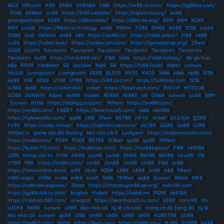
6623
|
H19.com
|
tt88
|
DN88
|
OPEN88
|
C168
|
https://xx88.uk.com/
|
https://gg88se.com/
|
PG66
|
88kbet
|
uu88
|
https://lc88.website/
|
https://vipwin.luxury/
|
au88
|
grandpashabet
|
EE88
|
https://88i.mobile/
|
https://88m.ae.org/
|
88M
|
88M
|
AO88
|
88M
|
Luck8
|
https://88aa.technology
|
jw88
|
98Win
|
TG88
|
DH88
|
AO88
|
123B
|
Luck8
|
DN88
|
Go8
|
OKWIN
|
ao88
|
x88
|
https://ao88.cx/
|
https://nk88.select/
|
tr88
|
nk88
|
uu88
|
https://vsbet.love/
|
https://soikeo.jpn.com/
|
https://gamebai.ae.org/
|
23win
|
GG88
|
LLWIN
|
Tieulamtv
|
Tieulamtv
|
Tieulamtv
|
Tieulamtv
|
Tieulamtv
|
Tieulamtv
|
Tieulamtv
|
vu88
|
https://hitclub88.net/
|
C168
|
S666
|
https://s666.holiday/
|
đá gà trực
tiếp
|
RR99
|
Vaidebet
|
S8
|
socolive
|
tk88
|
S8
|
https://fv88.food/
|
86bet
|
sunwin
|
hitclub
|
Luongsontv
|
Luongsontv
|
EE88
|
BL555
|
KK55
|
KK55
|
S666
|
s666
|
vip66
|
123b
|
ee88
|
XX8
|
AD88
|
UY88
|
UY88
|
https://s88.za.com/
|
https://hz88site.com
|
123b
|
sv388
|
qs88
|
https://vsbet.link/
|
onbet
|
https://febetvip.it.com/
|
RIKVIP
|
HITCLUB
|
GO88
|
SUNWIN
|
fabet
|
net88
|
mubet
|
AE888
|
AE888
|
o8
|
ON68
|
sunwin
|
uu88
|
88M
|
Sunwin
|
KO66
|
https://alahlyg.sa.com/
|
789win
|
https://on686.com/
|
https://on683.com/
|
F8BET
|
https://keonhacai5.com/
|
s666
|
ok8386
|
https://tylekeo88s.com/
|
qq88
|
c168
|
33win
|
BET88
|
nổ hũ
|
onbet
|
b52club
|
QS88
|
FV88
|
https://xoilac.movie/
|
https://rakhoitv.network/
|
alo789
|
GG88
|
Go88
|
LC88
|
789bet.tv
|
game bài đổi thưởng
|
kèo nhà cái 5
|
Luckywin
|
https://mobamonster.com/
|
https://on68i.com/
|
PG99
|
PG88
|
BET88
|
123bet
|
go88
|
go88
|
789bet
|
https://kubet773.com/
|
https://kubetqw.com/
|
https://mu886.pizza/
|
F168
|
ok8386
|
LX88
|
lương sơn tv
|
SV66
|
NK88
|
Luck8
|
Luck8
|
DN88
|
Bet88
|
Bet88
|
new88
|
O8
|
cf789
|
f168
|
https://on68c.com/
|
cm88
|
Jun88
|
JW88
|
cm88
|
F168
|
on68
|
https://taixiuonline.direct
|
w88
|
rikvip
|
HZ88
|
LX88
|
u888
|
jw88
|
lv88
|
98win
|
ml88.vegas
|
VIP66
|
mv66
|
ml88
|
luck8
|
S666
|
789bet
|
qq88
|
Sunwin
|
8kbet
|
MK8
|
https://cakhiatv.express/
|
39bet
|
https://nhacaiuytin88.ae.org/
|
nohu90 com
|
https://go88club.ru.com/
|
kingfun
|
thabet
|
https://kqbd.mx
|
PG88
|
ok8386
|
https://cakhiatv365.com/
|
nowgoal
|
https://keonhacai5.ru.com/
|
EE88
|
nohu90
|
7m
|
LUCK8
|
NK88
|
sunwin
|
u888
|
kèo nhà cái
|
tỷ lệ cá cược
|
trang cá độ bóng đá
|
tỷ lệ
kèo nhà cái
|
sunwin
|
go88
|
cf68
|
cm88
|
u888
|
u888
|
qh88
|
KUBET88
|
UU88
|
https://on682.com/
|
Na99
|
https://llwin.you/
|
https://gg88.you/
|
BJ88
|
SV888
|
luck8
|