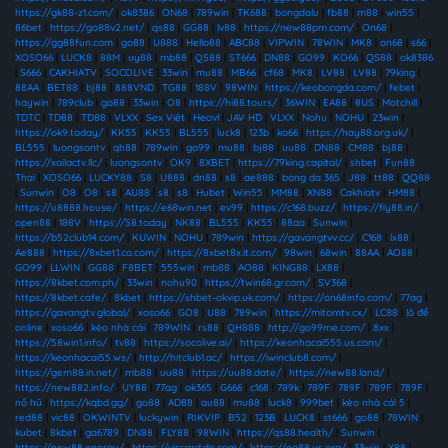
https://gk88-z1.com/
|
ok8386
|
ON68
|
789win
|
TK688
|
bongdalu
|
fb88
|
m88
|
win55
|
86bet
|
https://go88v2.net/
|
qs88
|
GG88
|
lv88
|
https://new88pm.com/
|
On68
|
https://gg88fun.com
|
go88
|
U888
|
Hello88
|
ABC88
|
VIPWIN
|
78WIN
|
MK8
|
on68
|
s66
|
XOSO66
|
LUCK8
|
88M
|
uy88
|
mb88
|
QS88
|
ST666
|
DN88
|
GO99
|
KO66
|
QS88
|
ok8386
|
S666
|
CAKHIATV
|
SOCOLIVE
|
33win
|
mu88
|
MB66
|
cf68
|
MK8
|
LV88
|
LV88
|
79king
|
88AA
|
BET88
|
bj88
|
888VND
|
TG88
|
188V
|
98WIN
|
https://keobongda.com/
|
febet
|
haywin
|
789club
|
go88
|
33win
|
O8
|
https://hi88.tours/
|
36WIN
|
EA88
|
8US
|
Motchill
|
TDTC
|
TD88
|
TD88
|
VLXX
|
Sex Việt
|
Heovl
|
JAV HD
|
VLXX
|
Nohu
|
NOHU
|
23win
|
https://ok9.today/
|
KK55
|
KK55
|
BL555
|
luck8
|
123b
|
ko66
|
https://hay88.org.uk/
|
BL555
|
luongsontv
|
qh88
|
789win
|
go99
|
mu88
|
bj88
|
uu88
|
DN88
|
CM88
|
bj88
|
https://xoilactv.llc/
|
luongsontv
|
OK9
|
8XBET
|
https://79king.capital/
|
shbet
|
Fun88
Thai
|
XOSO66
|
LUCKY88
|
S8
|
U888
|
dn88
|
s8
|
ae888
|
bong da 365
|
J88
|
tt88
|
QQ88
|
Sunwin
|
O8
|
O8
|
s8
|
AU88
|
s8
|
s8
|
Hubet
|
Win55
|
MM88
|
XN88
|
Cakhiatv
|
HM88
|
https://u8888.house/
|
https://e68win.net
|
ev99
|
https://c168.buzz/
|
https://fly88.in/
|
open88
|
188V
|
https://S8.today
|
NK88
|
BL555
|
KK55
|
88aa
|
Sunwin
|
https://b52club14.com/
|
KUWIN
|
NOHU
|
789win
|
https://gavangtvv.cc/
|
C168
|
lx88
|
Ae888
|
https://8xbet1.co.com/
|
https://8xbet8x.it.com/
|
98win
|
68win
|
88AA
|
AO88
|
GO99
|
LLWIN
|
GG88
|
F8BET
|
555win
|
mb88
|
AO88
|
KING88
|
LX88
|
https://8kbet.com.ph/
|
33win
|
nohu90
|
https://twin68.gr.com/
|
SV368
|
https://8kbet.cafe/
|
8kbet
|
https://shbet-okvip.uk.com/
|
https://on68info.com/
|
77ag
|
https://gavangtv.global/
|
xoso66
|
GO8
|
U88
|
789win
|
https://mitomtv.cx/
|
LC88
|
lô đề
online
|
xoso66
|
kèo nhà cái
|
789WIN
|
rs88
|
QH888
|
http://go99me.com/
|
8xx
|
https://58win1.info/
|
tv88
|
https://socolive.ai/
|
https://keonhacai555.us.com/
|
https://keonhacai55.ws/
|
http://hitclub1.ac/
|
https://iwinclub8.com/
|
https://gem88.in.net/
|
mb88
|
uu88
|
https://uu88.date/
|
https://new88.land/
|
https://new882.info/
|
UY88
|
77ag
|
ok365
|
G666
|
c168
|
789k
|
789F
|
789F
|
789F
|
789F
|
nổ hũ
|
https://kqbd.gg/
|
go88
|
AD88
|
au88
|
mu88
|
luck8
|
999bet
|
kèo nhà cái 5
|
red88
|
vic88
|
OKWINTV
|
luckywin
|
RIKVIP
|
B52
|
123B
|
LUCK8
|
st666
|
go88
|
78WIN
|
kubet
|
8kbet
|
ga6789
|
DN88
|
FLY88
|
98WIN
|
https://qs88.health/
|
Sunwin
|
https://new88.energy/
|
https://viscard.de.com/
|
https://ea88.us.org/
|
33win
|
X88
|