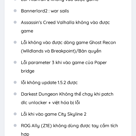
Bannerlord2 : war sails
Assassin's Creed Valhalla không vào được
game
Lỗi không vào được dòng game Ghost Recon
(Wildlands và Breakpoint)/Bản quyền
Lỗi parameter 3 khi vào game của Paper
bridge
lỗi không update 1.5.2 được
Darkest Dungeon Không thể chạy khi patch
dlc unlocker + việt hóa bị lỗi
Lỗi khi vào game City Skyline 2
ROG Ally (Z1E) không dùng được tay cầm tích
hợp