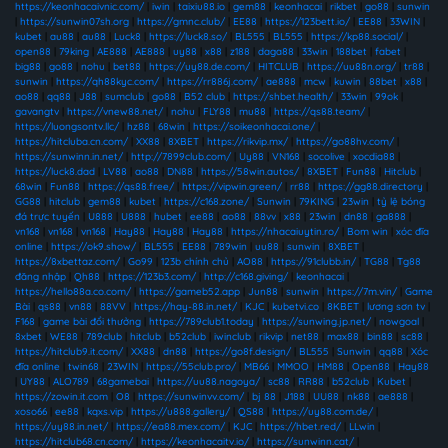
https://keonhacaivnic.com/
|
iwin
|
taixiu88.io
|
gem88
|
keonhacai
|
rikbet
|
go88
|
sunwin
|
https://sunwin07sh.org
|
https://gmnc.club/
|
EE88
|
https://123bett.io/
|
EE88
|
33WIN
|
kubet
|
au88
|
au88
|
Luck8
|
https://luck8.so/
|
BL555
|
BL555
|
https://kp88.social/
|
open88
|
79king
|
AE888
|
AE888
|
uy88
|
x88
|
z188
|
daga88
|
33win
|
188bet
|
fabet
|
big88
|
go88
|
nohu
|
bet88
|
https://uy88.de.com/
|
HITCLUB
|
https://uu88n.org/
|
tr88
|
sunwin
|
https://qh88kyc.com/
|
https://rr886j.com/
|
ae888
|
mcw
|
kuwin
|
88bet
|
x88
|
ao88
|
qq88
|
J88
|
sumclub
|
go88
|
B52 club
|
https://shbet.health/
|
33win
|
99ok
|
gavangtv
|
https://vnew88.net/
|
nohu
|
FLY88
|
mu88
|
https://qs88.team/
|
https://luongsontv.llc/
|
hz88
|
68win
|
https://soikeonhacai.one/
|
https://hitcluba.cn.com/
|
XX88
|
8XBET
|
https://rikvip.mx/
|
https://go88hv.com/
|
https://sunwinn.in.net/
|
http://7899club.com/
|
Uy88
|
VN168
|
socolive
|
xocdia88
|
https://luck8.dad
|
LV88
|
ao88
|
DN88
|
https://58win.autos/
|
8XBET
|
Fun88
|
Hitclub
|
68win
|
Fun88
|
https://qs88.free/
|
https://vipwin.green/
|
rr88
|
https://gg88.directory
|
GG88
|
hitclub
|
gem88
|
kubet
|
https://c168.zone/
|
Sunwin
|
79KING
|
23win
|
tỷ lệ bóng
đá trực tuyến
|
U888
|
U888
|
hubet
|
ee88
|
ao88
|
88vv
|
x88
|
23win
|
dn88
|
ga888
|
vn168
|
vn168
|
vn168
|
Hay88
|
Hay88
|
Hay88
|
https://nhacaiuytin.ro/
|
Bom win
|
xóc đĩa
online
|
https://ok9.show/
|
BL555
|
EE88
|
789win
|
uu88
|
sunwin
|
8XBET
|
https://8xbettaz.com/
|
Go99
|
123b chính chủ
|
AO88
|
https://91clubb.in/
|
TG88
|
Tg88
đăng nhập
|
Qh88
|
https://123b3.com/
|
http://c168.giving/
|
keonhacai
|
https://hello88a.co.com/
|
https://gameb52.app
|
Jun88
|
sunwin
|
https://7m.vin/
|
Game
Bài
|
qs88
|
vn88
|
88VV
|
https://hay-88.in.net/
|
KJC
|
kubetvi.co
|
8KBET
|
lương sơn tv
|
F168
|
game bài đổi thưởng
|
https://789club1.today
|
https://sunwing.jp.net/
|
nowgoal
|
8xbet
|
WE88
|
789club
|
hitclub
|
b52club
|
iwinclub
|
rikvip
|
net88
|
max88
|
bin88
|
sc88
|
https://hitclub9.it.com/
|
XX88
|
dn88
|
https://go8f.design/
|
BL555
|
Sunwin
|
qq88
|
Xóc
đĩa online
|
twin68
|
23WIN
|
https://55club.pro/
|
MB66
|
MMOO
|
HM88
|
Open88
|
Hay88
|
UY88
|
ALO789
|
68gamebai
|
https://uu88.nagoya/
|
sc88
|
RR88
|
b52club
|
Kubet
|
https://zowin.it.com
|
O8
|
https://sunwinvv.com/
|
bj 88
|
J188
|
UU88
|
nk88
|
ae888
|
xoso66
|
ee88
|
kqxs.vip
|
https://u888.gallery/
|
QS88
|
https://uy88.com.de/
|
https://uy88.in.net/
|
https://ea88.mex.com/
|
KJC
|
https://hbet.red/
|
LLwin
|
https://hitclub68.cn.com/
|
https://keonhacaitv.io/
|
https://sunwinn.cat/
|