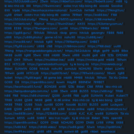
https://b52club68.com/
|
23win
|
https://rikbet1.cn.com/
|
https://8xbetlt.com/
|
m88
|
tỷ
lệ kèo nhà cái
|
88I
|
https://78winni.net/
|
xoilac trực tiếp bóng đá
|
xoso66
|
Socolive
|
8XX
|
Vip66
|
https://keonhacai.international/
|
SumClub
|
IWIN68
|
https://79king1.fun/
|
uy88
|
shbet
|
colatv trực tiếp bóng đá
|
cakhia
|
789bet
|
https://ea88.bio/
|
F168
|
https://b52club.study/
|
79king
|
https://bl555.systems/
|
https://c168.markets/
|
https://shbetk.net/
|
90phut
|
https://78win01.bet/
|
KK55
|
https://92lotterycom.us/
|
EE88
|
EE88
|
https://78wingenz.com/
|
jun88
|
https://789bets.biz/
|
MM88
|
https://gg88.guru/
|
789club
|
789club
|
rikvip
|
gmnc
|
hitclub
|
gavangtv
|
FB88
|
fb88
|
u888
|
https://u888.photo/
|
game nổ hũ
|
nohu90
|
https://u888j.net/
|
https://vnsc88.net/
|
hitclub
|
tg88
|
https://789bethp.com/
|
SHBET
|
https://fly88.co.com/
|
U888
|
c168
|
https://c168mov.com/
|
https://f168.dad/
|
uu88
|
79king
|
https://trangcadobongda.uk.net/
|
https://b52club.to
|
68gb
|
go99
|
au88
|
88xx
|
NK88
|
au88
|
tg88
|
33win
|
tt88
|
mb88
|
33win
|
u888
|
mu88
|
go8
|
x88
|
123b
|
OPEN88
|
luck8
|
OK9
|
789win
|
https://mu88bet.live/
|
sc88
|
https://mmlive.gold
|
mb88
|
789win
|
B52
|
HITCLUB
|
https://gamebaidoithuong.la
|
ty le bong da
|
https://moviekids.org/
|
8kbet
|
SUNWIN
|
GO88
|
hitclub
|
nohu90
|
sumclub
|
NOHU90
|
33WIN
|
shbet
|
LLWIN
|
789win
|
go88
|
HITCLUB
|
https://qq8876.net/
|
https://789win8.casino/
|
98win
|
tg88
|
kubet
|
https://fly88.legal/
|
68 game bài
|
mb88
|
MM88
|
hitclub
|
789win
|
Tài Xỉu Online
|
GO88
|
O8
|
https://open88ss.com/
|
kuwin
|
Hay88
|
888NEW
|
789BET
|
https://keonhacai55.fund/
|
BONG88
|
xn88
|
123b
|
8kbet
|
C168
|
RR88
|
kèo nhà cái
|
https://ketquabongda.com.mx/
|
Lc88
|
33win
|
vn88
|
BL555
|
https://x88.ing/
|
TR88
|
hi88
|
f168
|
https://x88.channel/
|
QS88
|
Jun88
|
f168
|
uy88
|
SUNWIN
|
Kubet
|
Kubet77
|
TR88
|
UU88
|
QS88
|
NK88
|
gk88
|
lô đề online
|
Kèo nhà cái
|
tỷ lệ kèo bóng
|
QS88
|
NK88
|
TR88
|
UU88
|
7club
|
sun88
|
GO99
|
Xoso66
|
BL555
|
BL555
|
ao88
|
Luckywin
|
EA88
|
QS88
|
jw88
|
ml88
|
qs88
|
S8
|
sc88
|
tai xiu online
|
vip88
|
https://cakhiatvzz.tv/
|
https://ee8838.com/
|
https://123b888.com/
|
GG88
|
KJC
|
KJC
|
ww88
|
SUNWIN
|
Tài xỉu
Sunwin
|
bl555
|
uu88
|
SHBET
|
kèo trực tuyến
|
tỷ lệ nhà cái
|
8kbet
|
789k
|
open88
|
https://open88v.online/
|
GO99
|
ON68
|
NOHU90
|
GO99
|
DN88
|
LV88
|
VIP66
|
XX88
|
https://lv88.ltd/
|
https://dh88.video/
|
https://sx88.gold/
|
32win
|
https://qs881.ink/
|
https://ev99.eu.com/
|
qh88
|
x88
|
mu88
|
sunwin 68
|
go88
|
rikbet
|
keonhacai
|