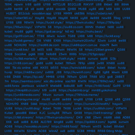
789K
|
vipwin
|
tr88
|
qs88
|
UY88
|
HITCLUB
|
B52CLUB
|
RIKVIP
|
U88
|
8kbet
|
88I
|
88AA
|
uu88
|
bet88
|
s8
|
s8
|
ao88
|
qh88
|
xoso66
|
QH88
|
MU88
|
uy88
|
x88
|
lv88
|
lc88
|
UU88
|
HUBET
|
B52club
|
xoso66vn.app
|
UY88
|
MM99
|
ok8386
|
https://vsbetz.net/
|
https://vsbet365.io/
|
Hay88
|
Hay88
|
Hay88
|
NK88
|
uy88
|
Ae888
|
new88
|
33ag
|
UY88
|
UY88
|
U88
|
98WIN
|
https://luck8.style/
|
https://13win.studio/
|
https://789p.biz/
|
https://98win.toys/
|
VIPWIN
|
S8
|
https://siu88.co.com
|
88NN
|
thabet
|
tk88
|
uu88
|
kubet
|
mu88
|
gg88
|
https://go8.ae.org/
|
Nổ Hũ
|
https://nohu.best/
|
https://go99.com.se/
|
TT88
|
68win
|
kuwin
|
TG88
|
LX88
|
lv88
|
https://luck8.esq/
|
https://luck8.games/
|
O8
|
VN88
|
EX88
|
https://sunwin20.info/
|
32win
|
Luck8
|
ee88
|
uu88
|
NOHU90
|
https://red88.de.com
|
https://uk88sport.com.se
|
max79
|
llwin
|
https://on68.live/
|
S8
|
kk55
|
lc88
|
789win
|
98WIN
|
S8
|
https://28bet.green/
|
QS88
|
CM88
|
Socolive
|
pg66
|
tt88
|
hello88
|
23win
|
888b
|
https://123ga.app/
|
https://sv368.markets/
|
68win
|
https://ok9.style/
|
mb88
|
sunwin
|
qq88
|
123b
|
https://rr88.com.se/
|
go88
|
uu88
|
kubet
|
789win
|
789p
|
u888
|
jw88
|
XIN88
|
uu88
|
X88
|
Tài xỉu online
|
x88
|
KK55
|
bl555
|
https://iwinclub88.cam/
|
kubet
|
8kbet
|
huvip
|
huvip
|
https://nk88w.com/
|
sv888
|
J88
|
http://kuwinfi.com/
|
tg88
|
tg88
|
kkwin
|
lc88
|
tr88
|
DN88
|
https://kjc.ad/
|
MM88
|
UY88
|
789win
|
QS88
|
TR88
|
b52
|
go8
|
28BET
|
7m
|
https://xemtiso.com/
|
xóc đĩa online
|
sao789
|
KWIN
|
https://789k2.net/
|
xx88
|
xx88.forex
|
jeetbuzz
|
wicket71
|
khela88
|
babu88
|
bd9
|
https://tr88.food/
|
Go99
|
UY88
|
https://rikvip88.cn.com/
|
h19
|
uu88
|
https://kubetmb.org/
|
mm88.yokohama
|
https://jun88media.com/
|
98win
|
sunwin
|
https://789club.meme/
|
https://tatarayume.org/
|
mu88
|
uu88
|
ae888
|
king88
|
UY88
|
LV88
|
QS88
|
x88
|
QS88
|
NOHU90
|
XN88
|
S666
|
https://nohu90-s.com/
|
https://sunwin20.health/
|
haywin
|
UU88
|
https://uu88.dog/
|
8xbet
|
TK88
|
TK88
|
Luck8
|
https://uu88sh.com/
|
VIPWIN
|
Kubet
|
good88
|
8kbet
|
KJC
|
Lucky88
|
789win
|
GK88
|
https://ok9.training/
|
c168
|
https://c168.stream/
|
https://78win.productions/
|
OK9
|
c168
|
23win
|
mb88
|
s666
|
AD88
|
XX8
|
xx8
|
ad88
|
BJ88
|
ALO789
|
king88
|
uu88
|
https://qs888.it.com/
|
bgd66
|
sunwin
|
AO88
|
https://xoso66a.uk.com/
|
https://nk88.food/
|
789win
|
win55
|
kubet
|
88vbet
|
LV88
|
KKWIN
|
32WIN
|
AO88
|
WinAZ
|
xx8
|
ad88
|
SC88
|
MM88
|
RR88 Đăng Nhập
|