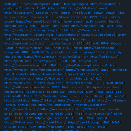
nettruyen
|
https://zinmanga.net
|
ufabet
|
truc tiep bong da
|
https://iwinclub.la/
|
Ku
casino
|
Ku11
|
xoilac tv
|
Fun88
|
kubet
|
sv388
|
https://sv368.direct/
|
sunwin
|
https://ee88vie.com/
|
Kubet88
|
78win
|
Thabet
|
nhà cái uy tín
|
sunwin
|
sunwin
|
kqxs
ketquaxoso3.com
|
nhà cái lô đề
|
https://keonhacai.football/
|
IWIN
|
78win
|
xoilac tv
|
xoso66
|
https://keonhacai55.bet/
|
rikvip
|
hitclub
|
sunwin
|
go88
|
socolive
|
Trực tiếp
bóng đá
|
Alo789
|
Ae888
|
xôi lạc
|
12bet
|
v9bet
|
https://keonhacai.fund/
|
vip66
|
Vip66
|
https://mb66p.com/
|
truc tiep bong da
|
VIP66
|
https://78winnh.net/
|
https://mb66q.com/
|
Xoso66
|
MB66
|
https://mb66.life/
|
colatv trực tiếp bóng đá
|
colatv
|
colatv truc tiep bong da
|
colatv
|
colatv bóng đá trực tiếp
|
https://tylekeonhacai.futbol/
|
https://bshbet.com/
|
b52
|
b52
|
xx88
|
RR88
|
thapcamtv
|
xoilac
|
https://sunwin1.bz/
|
XX88
|
XX88
|
MM88
|
MM88
|
https://bluphim5.com/
|
luongsontv
|
RR88
|
XX88
|
MB66
|
gavangtv
|
cakhiatv
|
https://go88fc.com/
|
trực tiếp
nba
|
soi kèo
|
https://79king.express/
|
https://ok365.center/
|
https://xx88.me.uk/
|
https://gem88.bar/
|
https://vip79.fit/
|
BIN88
|
Go88
|
nowgoal
|
7m
|
https://choigamebai.org/
|
ok9
|
MB66
|
https://top10nhacaiuytin.win/
|
KJC
|
8xx
|
https://mm88.io/
|
https://rongbk888.com/
|
https://rongbk666.com/
|
RR88
|
kèo nhà cái
|
bet88
|
cakhiatv
|
https://hitclub.website/
|
https://rikbet.ltd/
|
kèo nhà cái
|
https://bomwin.tech/
|
https://b78win.net/
|
https://f8beta2.me/
|
KJC
|
https://rikvip97.art/
|
https://sunwin97.art/
|
https://kclub.team/
|
SHBET
|
xx88
|
8kbet
|
https://rr88.se.net/
|
kèo nhà cái
|
RR88
|
78win
|
nha cai uy tin
|
ty le ca cuoc
|
7mcn
|
Xóc đĩa online
|
Kèo nhà cái 5
|
88goals
|
iwin
|
Tài xỉu MD5
|
1GOM
|
Rikvip
|
Go88
|
B52
club
|
max88
|
MM88
|
https://iwinclub.ru.com/
|
RIKVIP
|
RIKVIP
|
789win
|
go88
|
xoso66
|
https://cm88.dad/
|
https://hi88.uno/
|
https://iwin.sa.com/
|
go88
|
https://mm88.press/
|
Xoso66
|
phim sex vlxx
|
https://xx88brand.com/
|
https://b52club.sa.com/
|
https://sunwin19.cn.com/
|
https://keonhacai.gdn/
|
https://789clubb.one/
|
iwinclub
|
bin88
|
GG88
|
tải game daominhha
|
GG88
|
XX88
|
RR88
|
https://sunwin.talk/
|
nổ hũ
|
go88
|
Hitclub
|
PG99
|
https://pg66.us.com/
|
MB66
|
Jun88
|
MB66
|
open88
|
https://f168slot.com/
|
https://open886.com/
|
https://open88.today/
|
MB66
|
Sv368
|
OPEN88
|
MM88
|
PG99
|
https://hi88s.com/
|
FLY88
|
Bet88
|
nn777
|
MB66
|