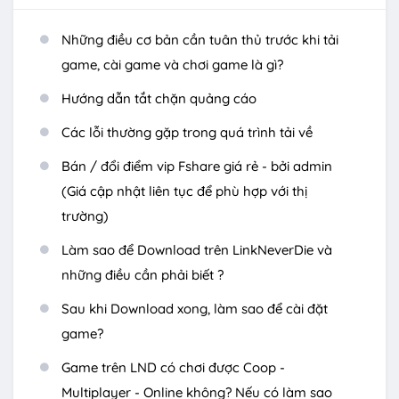
Những điều cơ bản cần tuân thủ trước khi tải
game, cài game và chơi game là gì?
Hướng dẫn tắt chặn quảng cáo
Các lỗi thường gặp trong quá trình tải về
Bán / đổi điểm vip Fshare giá rẻ - bởi admin
(Giá cập nhật liên tục để phù hợp với thị
trường)
Làm sao để Download trên LinkNeverDie và
những điều cần phải biết ?
Sau khi Download xong, làm sao để cài đặt
game?
Game trên LND có chơi được Coop -
Multiplayer - Online không? Nếu có làm sao