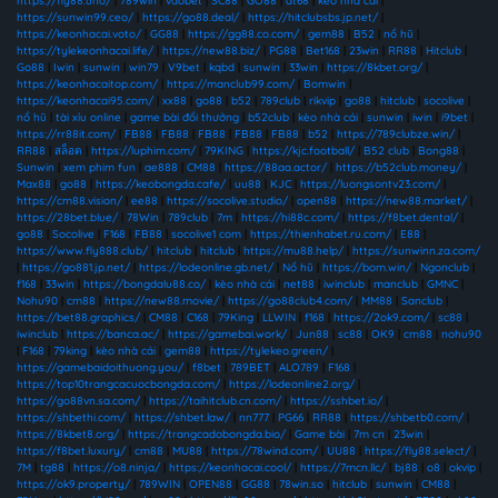
https://fly88.uno/
|
789win
|
vaobet
|
SC88
|
GO88
|
dt68
|
kèo nhà cái
|
https://sunwin99.ceo/
|
https://go88.deal/
|
https://hitclubsbs.jp.net/
|
https://keonhacai.voto/
|
GG88
|
https://gg88.co.com/
|
gem88
|
B52
|
nổ hũ
|
https://tylekeonhacai.life/
|
https://new88.biz/
|
PG88
|
Bet168
|
23win
|
RR88
|
Hitclub
|
Go88
|
Iwin
|
sunwin
|
win79
|
V9bet
|
kqbd
|
sunwin
|
33win
|
https://8kbet.org/
|
https://keonhacaitop.com/
|
https://manclub99.com/
|
Bomwin
|
https://keonhacai95.com/
|
xx88
|
go88
|
b52
|
789club
|
rikvip
|
go88
|
hitclub
|
socolive
|
nổ hũ
|
tài xỉu online
|
game bài đổi thưởng
|
b52club
|
kèo nhà cái
|
sunwin
|
iwin
|
i9bet
|
https://rr88it.com/
|
FB88
|
FB88
|
FB88
|
FB88
|
FB88
|
b52
|
https://789clubze.win/
|
RR88
|
สล็อต
|
https://luphim.com/
|
79KING
|
https://kjc.football/
|
B52 club
|
Bong88
|
Sunwin
|
xem phim fun
|
ae888
|
CM88
|
https://88aa.actor/
|
https://b52club.money/
|
Max88
|
go88
|
https://keobongda.cafe/
|
uu88
|
KJC
|
https://luongsontv23.com/
|
https://cm88.vision/
|
ee88
|
https://socolive.studio/
|
open88
|
https://new88.market/
|
https://28bet.blue/
|
78Win
|
789club
|
7m
|
https://hi88c.com/
|
https://f8bet.dental/
|
go88
|
Socolive
|
F168
|
FB88
|
socolive1 com
|
https://thienhabet.ru.com/
|
E88
|
https://www.fly888.club/
|
hitclub
|
hitclub
|
https://mu88.help/
|
https://sunwinn.za.com/
|
https://go881.jp.net/
|
https://lodeonline.gb.net/
|
Nổ hũ
|
https://bom.win/
|
Ngonclub
|
f168
|
33win
|
https://bongdalu88.co/
|
kèo nhà cái
|
net88
|
iwinclub
|
manclub
|
GMNC
|
Nohu90
|
cm88
|
https://new88.movie/
|
https://go88club4.com/
|
MM88
|
Sanclub
|
https://bet88.graphics/
|
CM88
|
C168
|
79King
|
LLWIN
|
f168
|
https://2ok9.com/
|
sc88
|
iwinclub
|
https://banca.ac/
|
https://gamebai.work/
|
Jun88
|
sc88
|
OK9
|
cm88
|
nohu90
|
F168
|
79king
|
kèo nhà cái
|
gem88
|
https://tylekeo.green/
|
https://gamebaidoithuong.you/
|
f8bet
|
789BET
|
ALO789
|
F168
|
https://top10trangcacuocbongda.com/
|
https://lodeonline2.org/
|
https://go88vn.sa.com/
|
https://taihitclub.cn.com/
|
https://sshbet.io/
|
https://shbethi.com/
|
https://shbet.law/
|
nn777
|
PG66
|
RR88
|
https://shbetb0.com/
|
https://8kbet8.org/
|
https://trangcadobongda.bio/
|
Game bài
|
7m cn
|
23win
|
https://f8bet.luxury/
|
cm88
|
MU88
|
https://78wind.com/
|
UU88
|
https://fly88.select/
|
7M
|
tg88
|
https://o8.ninja/
|
https://keonhacai.cool/
|
https://7mcn.llc/
|
bj88
|
o8
|
okvip
|
https://ok9.property/
|
789WIN
|
OPEN88
|
GG88
|
78win.so
|
hitclub
|
sunwin
|
CM88
|