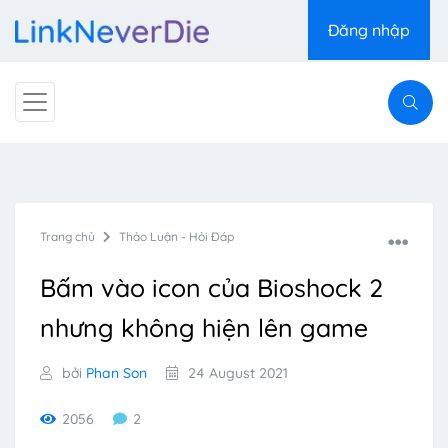
Đăng nhập
Trang chủ
Thảo Luận - Hỏi Đáp
Bấm vào icon của Bioshock 2
nhưng không hiện lên game
bởi
Phan Son
24 August 2021
2056
2