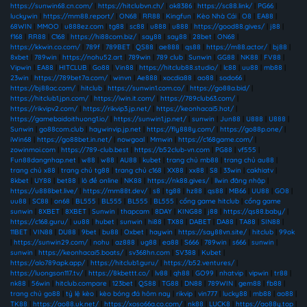
https://sunwin68.cn.com/
|
https://hitclubvn.ch/
|
ok8386
|
https://sc88.link/
|
PG66
|
luckywin
|
https://mm88.report/
|
ON68
|
RR88
|
Kingfun
|
Kèo Nhà Cái
|
O8
|
EA88
|
68WIN
|
MMOO
|
u888ez.com
|
tg88
|
sc88
|
u888
|
u888
|
https://good88.gives/
|
j88
|
f168
|
RR88
|
C168
|
https://hi88com.biz/
|
say88
|
say88
|
28bet
|
ON68
|
https://kkwin.co.com/
|
789f
|
789BET
|
QS88
|
ae888
|
qs88
|
https://m88.actor/
|
bj88
|
8xbet
|
789win
|
https://nohu52.art
|
789win
|
789 club
|
Sunwin
|
GG88
|
NK88
|
FV88
|
Vipwin
|
EA88
|
HITCLUB
|
Go88
|
Vin88
|
https://hitclub88.studio/
|
lc88
|
uu88
|
mb88
|
23win
|
https://789bet7a.com/
|
winvn
|
Ae888
|
xocdia88
|
ao88
|
sodo66
|
https://bj88ac.com/
|
hitclub
|
https://sunwin1.com.co/
|
https://go88a.bid/
|
https://hitclub1.jpn.com/
|
https://iwin.it.com/
|
https://789club63.com/
|
https://rikvipv2.com/
|
https://rikvip3.jp.net/
|
https://keonhacai5.hot/
|
https://gamebaidoithuong1.io/
|
https://sunwin1.jp.net/
|
sunwin
|
Jun88
|
U888
|
U888
|
Sunwin
|
go88com.club
|
haywinvip.jp.net
|
https://fly888y.com/
|
https://go88p.one/
|
iWin68
|
https://go88bet.in.net/
|
nowgoal
|
Mmwin
|
https://c168game.com/
|
zowinmoi.com
|
https://789-club.best
|
https://b52club-vn.com
|
PG88
|
vf555
|
Fun88dangnhap.net
|
w88
|
w88
|
AU88
|
kubet
|
trang chủ mb88
|
trang chủ au88
|
trang chủ x88
|
trang chủ tg88
|
trang chủ c168
|
XX88
|
xx88
|
S8
|
33win
|
cakhiatv
|
8kbet
|
UY88
|
bet88
|
lô đề online
|
NK88
|
https://nk88.gives/
|
llwin đăng nhập
|
https://u888bet.live/
|
https://mm88t.dev/
|
s8
|
tg88
|
hz88
|
qs88
|
MB66
|
UU88
|
GO8
|
uu88
|
SC88
|
on68
|
BL555
|
BL555
|
BL555
|
BL555
|
cổng game hitclub
|
cổng game
sunwin
|
8XBET
|
8XBET
|
Sunwin
|
thapcam
|
8DAY
|
KING88
|
j88
|
https://qs88.baby/
|
https://c168.guru/
|
uu88
|
hubet
|
sunwin
|
hi88
|
TX88
|
DABET
|
DA88
|
TA88
|
SIN88
|
11BET
|
VIN88
|
DU88
|
9bet
|
bu88
|
Oxbet
|
haywin
|
https://say88vn.site/
|
hitclub
|
99ok
|
https://sunwin29.com/
|
nohu
|
az888
|
ug88
|
ea88
|
S666
|
789win
|
s666
|
sunwin
|
sunwin
|
https://keonhacai5.boats/
|
sv368hn.com
|
SV388
|
Kubet
|
https://alo789apk.app/
|
https://hitclub1.guru/
|
https://b52.ventures/
|
https://luongson117.tv/
|
https://8kbettt.co/
|
lv88
|
qh88
|
GO99
|
nhatvip
|
vipwin
|
tr88
|
nk88
|
56win
|
hitclub.compare
|
123bet
|
QS88
|
TG88
|
DN88
|
789WIN
|
gem88
|
fb88
|
trang chủ go88
|
tỷ lệ kèo
|
kèo bóng đá hôm nay
|
rikvip
|
vin777
|
lucky88
|
mb88
|
ao88
|
TK88
|
https://ao88.uk.net/
|
https://xoso66a.co.com/
|
nk88
|
LUCK8
|
https://ao88y.top
|