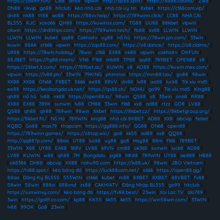
https://33winf.fun/
|
C168
|
dn88
|
vipwin
|
http://qs88.spot/
|
https://lx886.casino/
|
Z188
|
DN88
|
rikvip
|
go88
|
hitclub
|
kèo nhà cái
|
nhà cái uy tín
|
8xbet
|
https://c168com.vip/
|
dn88
|
nk88
|
tt88
|
ao88
|
https://88vv.help/
|
https://789winn.click/
|
LC88
|
NHÀ CÁI
BL555
|
KJC
|
xoso66
|
QH88
|
https://kuwinss.com/
|
TG88
|
UU88
|
88kbet
|
vipwin
|
okwin
|
https://dn88tips.com/
|
https://789winn.tech/
|
fb88
|
xx88
|
LLWIN
|
LLWIN
|
LLWIN
|
LLWIN
|
kubet
|
qq88
|
Cakhiatv
|
uy88
|
nổ hũ
|
https://78win.jpn.com/
|
33win
|
kuwin
|
88AA
|
st666
|
vipwin
|
https://zqs88.com/
|
https://o8.dance/
|
https://o8.claims/
|
U888
|
https://78win.holiday/
|
78win
|
c168
|
EX88
|
nk88
|
vipwin
|
cakhiatv
|
OKFUN
|
88JBET
|
https://tg88.miami/
|
VN6
|
F168
|
mb88
|
TP88
|
qq88
|
789BET
|
OPEN88
|
s8
|
https://28bet.it.com/
|
https://789bet.ac/
|
KUWIN
|
s8
|
AO88
|
https://kuwin.mex.com/
|
vipwin
|
https://lv88.ph/
|
33WIN
|
79KING
|
phimmoi
|
https://mm88.tax/
|
go88
|
98win
|
XX88
|
XX88
|
ON68
|
F8BET
|
S666
|
ee88
|
88VV
|
dn88
|
lv88
|
ao88
|
luck8
|
Tài xỉu md5
|
ee88
|
https://keobongda.uk.net/
|
https://qs88.sh/
|
NOHU
|
go99
|
Tài xỉu md5
|
King88
|
qh88
|
nổ hũ
|
lv88
|
nk88
|
https://open88.io/
|
98win
|
QS88
|
s8
|
33win
|
on68
|
RR88
|
XX88
|
EX88
|
789K
|
sunwin
|
lv88
|
CM88
|
33win
|
f168
|
xx8
|
ad88
|
rtzz
|
GO8
|
LV88
|
QS88
|
qh88
|
qh88
|
789win
|
98win
|
8kbet
|
https://8kbet.cz/
|
https://8kbetgroup.org/
|
https://8kbet.fit/
|
Nổ Hũ
|
789WIN
|
king88
|
nhà cái 8KBET
|
AD88
|
XX8
|
abcvip
|
febet
|
KQBD
|
Go88
|
max79
|
thapcam
|
https://gg888.info/
|
GG88
|
ON68
|
open88
|
https://789winn.games/
|
https://s8top.win/
|
go8
|
kk55
|
ad88
|
xx8
|
QQ88
|
http://qq887p.com/
|
88aa
|
UY88
|
luck8
|
uy88
|
go8
|
Hay88
|
88m
|
f168
|
789BET
|
33WIN
|
X88
|
UY88
|
EA88
|
188V
|
LV88
|
69VN
|
cm88
|
ok365
|
sunwin
|
luck8
|
AO88
|
LV88
|
KUWIN
|
w88
|
qh88
|
7M
|
Bongdalu
|
pg88
|
NK88
|
789WIN
|
UY88
|
ae888
|
HB88
|
ok8386
|
DH88
|
abcvip
|
XX88
|
nohu90 com
|
https://lx88.uk/
|
98win
|
JBO Vietnam
|
https://hi88.spot/
|
kèo bóng đá
|
https://luck88com.net/
|
s666
|
https://open88.gg/
|
88aa
|
Đăng Ký BL555
|
555WIN
|
st666
|
kubet
|
m88
|
8XBET
|
8XBET
|
88VBET
|
fv88
|
58win
|
58win
|
888vi
|
888vnd
|
zx88
|
CAKHIATV
|
Đăng Nhập BL555
|
go99
|
hitclub
|
https://sunwinvy.com/
|
kèo bóng đá
|
https://fv88.best/
|
23win
|
Xoi Lac TV
|
alo789
|
3win
|
https://go8f.co.com/
|
kp88
|
KK55
|
kk55
|
kk55
|
https://win58win.com/
|
33WIN
|
lv88
|
99OK
|
Go8
|
23win
|