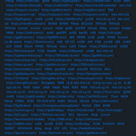
79king
|
https://hi88.me/
|
go88
|
https://fly88.green/
|
https://ok9bet.net/
|
EE88
|
nk88
|
https://cakhiatv.lifestyle/
|
https://cakhia03.tv/
|
https://keonhacai18.website/
|
iwin club
|
https://haywin-vn.site/
|
https://go88vn.tech/
|
https://say88vn.com/
|
f168
|
https://hoiquantv.vip/
|
https://hoiquantv.site/
|
https://hoiquantv.online/
|
Kèo Nhà Cái
|
https://fly88.gives/
|
cm88
|
Luck8
|
https://ok988.info/
|
jun88
|
nhà cái uy tín
|
kèo nhà
cái
|
https://new88.webcam/
|
BIN88
|
BIN88
|
Rikvip
|
B52club
|
789club
|
789club
|
789club
|
sunwin
|
sunwin
|
sunwin
|
mb66
|
go88
|
sao789
|
hitclub
|
8day
|
sunwin
|
thabet
|
MB66
|
https://ok9.events/
|
ao88
|
ga6789
|
siu88
|
bet88
|
rr88
|
https://o8.style/
|
https://gg88.center/
|
https://fly8889.com/
|
x88
|
MM88
|
ev88
|
yo88
|
MM88
|
Sunwin
|
Lô đề online
|
https://78wintx.com/
|
c168
|
NỔ HŨ
|
cm88
|
ok9
|
F168
|
Jun88
|
x88
|
cm88
|
b29
|
GG88
|
58win
|
MM88
|
789club
|
nohu
|
sc88
|
F8bet
|
https://f1688.world/
|
UG88
|
https://b52club.team
|
FC88
|
Red88
|
https://hi88.pink/
|
cm88
|
kèo nhà cái
|
https://tylekeonhacai.top/
|
https://789clubb.uk.net/
|
https://go888.sa.com/
|
https://iwinclub.jp.net/
|
https://hitclubb.jp.net/
|
https://rikvipp.jp.net/
|
https://taixiu.jp.net/
|
https://go88b.co.com/
|
https://789club1.co.com/
|
https://iwinclub86.co.com/
|
MB66
|
good88
|
ko66
|
nohu90
|
B52Club
|
k8cc
|
https://go88play.site
|
https://tylekeonhacai.vin/
|
https://bongdaso.team/
|
https://7m.band/
|
https://bongdalu.army/
|
https://nhacaiuytin.moi/
|
https://kqbd.one/
|
https://bong88.se.net/
|
Bongdalu
|
fb88
|
tỷ lệ kèo nhà cái
|
trang cá cược uy tín
|
lô đề
|
app tài xỉu
|
fb88
|
vsbet
|
uk88
|
fabet
|
fb88
|
fb88
|
fb88
|
nhà cái uy tín
|
nhà cái uy tín
|
nhà cái uy tín
|
nhà cái uy tín
|
nhà cái uy tín
|
nhà cái uy tín
|
https://7mcn.voto/
|
QS88
|
cm88
|
https://qq88.media/
|
https://shbet.info/
|
https://ok99678.com/
|
77win
|
88XX
|
Rikvip
|
V9Bet
|
SC88
|
TẢI SUN WIN
|
Da88
|
Hitclub
|
Hitclub
|
https://ok9.watch/
|
https://fly88.deal/
|
https://trangcacuocbongda.bio/
|
hitclub
|
Z188
|
AO88
|
https://sunwin.guru/
|
https://go88.baby/
|
https://hitclub.cab/
|
https://iwin.page/
|
https://b52.you/
|
https://789club-ceo.net/
|
B52
|
Gemwin
|
rikvip
|
sunwin
|
https://keonhacai55.mobile/
|
https://hi88.chat/
|
https://ok9.press/
|
https://hi88fz.com/
|
sc88
|
Jun88
|
SC88
|
https://sc88.day/
|
SC88
|
SUNWIN
|
8DAY
|
188BET
|
NOHUWIN
|
8day
|
rikvip
|
b52
|
b52
|
https://hello88.kitchen/
|
https://1gom2.co.com/
|
https://bomwin.cn.com/
|
https://go88net.com/
|