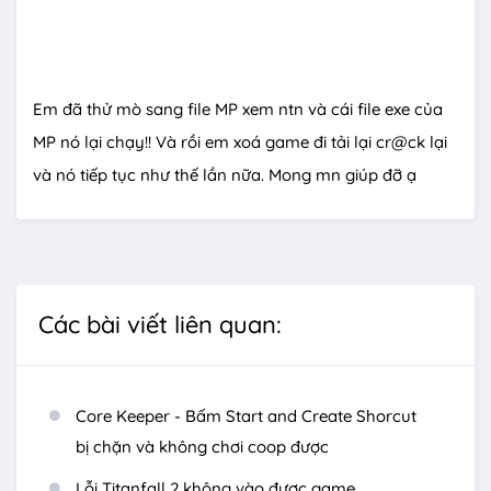
Em đã thử mò sang file MP xem ntn và cái file exe của
MP nó lại chạy!! Và rồi em xoá game đi tải lại cr@ck lại
và nó tiếp tục như thế lần nữa. Mong mn giúp đỡ ạ
Các bài viết liên quan:
Core Keeper - Bấm Start and Create Shorcut
bị chặn và không chơi coop được
Lỗi Titanfall 2 không vào được game