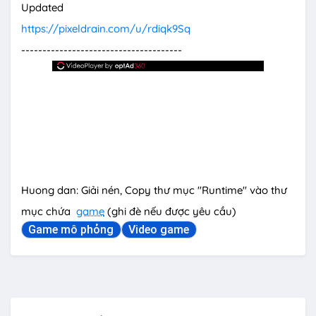
Updated
https://pixeldrain.com/u/rdiqk9Sq
--------------------------------------
Huong dan: Giải nén, Copy thư mục "Runtime" vào thư
mục chứa
game
(ghi đè nếu được yêu cầu)
Game mô phỏng
Video game