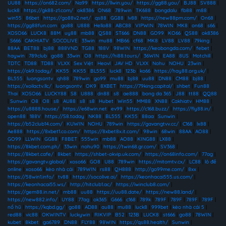
UU88
|
https://on682.com/
|
Na99
|
https://llwin.you/
|
https://gg88.you/
|
BJ88
|
SV888
|
luck8
|
https://gk88-z1.com/
|
ok8386
|
ON68
|
789win
|
TK688
|
bongdalu
|
fb88
|
m88
|
win55
|
86bet
|
https://go88v2.net/
|
qs88
|
GG88
|
lv88
|
https://new88pm.com/
|
On68
|
https://gg88fun.com
|
go88
|
U888
|
Hello88
|
ABC88
|
VIPWIN
|
78WIN
|
MK8
|
on68
|
s66
|
XOSO66
|
LUCK8
|
88M
|
uy88
|
mb88
|
QS88
|
ST666
|
DN88
|
GO99
|
KO66
|
QS88
|
ok8386
|
S666
|
CAKHIATV
|
SOCOLIVE
|
33win
|
mu88
|
MB66
|
cf68
|
MK8
|
LV88
|
LV88
|
79king
|
88AA
|
BET88
|
bj88
|
888VND
|
TG88
|
188V
|
98WIN
|
https://keobongda.com/
|
febet
|
haywin
|
789club
|
go88
|
33win
|
O8
|
https://hi88.tours/
|
36WIN
|
EA88
|
8US
|
Motchill
|
TDTC
|
TD88
|
TD88
|
VLXX
|
Sex Việt
|
Heovl
|
JAV HD
|
VLXX
|
Nohu
|
NOHU
|
23win
|
https://ok9.today/
|
KK55
|
KK55
|
BL555
|
luck8
|
123b
|
ko66
|
https://hay88.org.uk/
|
BL555
|
luongsontv
|
qh88
|
789win
|
go99
|
mu88
|
bj88
|
uu88
|
DN88
|
CM88
|
bj88
|
https://xoilactv.llc/
|
luongsontv
|
OK9
|
8XBET
|
https://79king.capital/
|
shbet
|
Fun88
Thai
|
XOSO66
|
LUCKY88
|
S8
|
U888
|
dn88
|
s8
|
ae888
|
bong da 365
|
J88
|
tt88
|
QQ88
|
Sunwin
|
O8
|
O8
|
s8
|
AU88
|
s8
|
s8
|
Hubet
|
Win55
|
MM88
|
XN88
|
Cakhiatv
|
HM88
|
https://u8888.house/
|
https://e68win.net
|
ev99
|
https://c168.buzz/
|
https://fly88.in/
|
open88
|
188V
|
https://S8.today
|
NK88
|
BL555
|
KK55
|
88aa
|
Sunwin
|
https://b52club14.com/
|
KUWIN
|
NOHU
|
789win
|
https://gavangtvv.cc/
|
C168
|
lx88
|
Ae888
|
https://8xbet1.co.com/
|
https://8xbet8x.it.com/
|
98win
|
68win
|
88AA
|
AO88
|
GO99
|
LLWIN
|
GG88
|
F8BET
|
555win
|
mb88
|
AO88
|
KING88
|
LX88
|
https://8kbet.com.ph/
|
33win
|
nohu90
|
https://twin68.gr.com/
|
SV368
|
https://8kbet.cafe/
|
8kbet
|
https://shbet-okvip.uk.com/
|
https://on68info.com/
|
77ag
|
https://gavangtv.global/
|
xoso66
|
GO8
|
U88
|
789win
|
https://mitomtv.cx/
|
LC88
|
lô đề
online
|
xoso66
|
kèo nhà cái
|
789WIN
|
rs88
|
QH888
|
http://go99me.com/
|
8xx
|
https://58win1.info/
|
tv88
|
https://socolive.ai/
|
https://keonhacai555.us.com/
|
https://keonhacai55.ws/
|
http://hitclub1.ac/
|
https://iwinclub8.com/
|
https://gem88.in.net/
|
mb88
|
uu88
|
https://uu88.date/
|
https://new88.land/
|
https://new882.info/
|
UY88
|
77ag
|
ok365
|
G666
|
c168
|
789k
|
789F
|
789F
|
789F
|
789F
|
nổ hũ
|
https://kqbd.gg/
|
go88
|
AD88
|
au88
|
mu88
|
luck8
|
999bet
|
kèo nhà cái 5
|
red88
|
vic88
|
OKWINTV
|
luckywin
|
RIKVIP
|
B52
|
123B
|
LUCK8
|
st666
|
go88
|
78WIN
|
kubet
|
8kbet
|
ga6789
|
DN88
|
FLY88
|
98WIN
|
https://qs88.health/
|
Sunwin
|