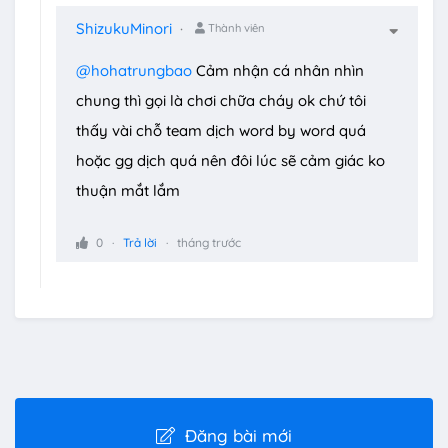
ShizukuMinori
Thành viên
@hohatrungbao
Cảm nhận cá nhân nhìn
chung thì gọi là chơi chữa cháy ok chứ tôi
thấy vài chỗ team dịch word by word quá
hoặc gg dịch quá nên đôi lúc sẽ cảm giác ko
thuận mắt lắm
0
Trả lời
tháng trước
Đăng bài mới