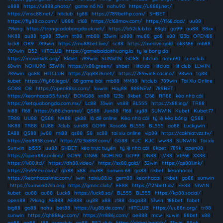
u888
|
https://u888.photo/
|
game nổ hũ
|
nohu90
|
https://u888j.net/
|
https://vnsc88.net/
|
hitclub
|
tg88
|
https://789bethp.com/
|
SHBET
|
https://fly88.co.com/
|
U888
|
c168
|
https://c168mov.com/
|
https://f168.dad/
|
uu88
|
79king
|
https://trangcadobongda.uk.net/
|
https://b52club.to
|
68gb
|
go99
|
au88
|
88xx
|
NK88
|
au88
|
tg88
|
33win
|
tt88
|
mb88
|
33win
|
u888
|
mu88
|
go8
|
x88
|
123b
|
OPEN88
|
luck8
|
OK9
|
789win
|
https://mu88bet.live/
|
sc88
|
https://mmlive.gold
|
ok8386
|
mb88
|
789win
|
B52
|
HITCLUB
|
https://gamebaidoithuong.la
|
ty le bong da
|
https://moviekids.org/
|
8kbet
|
789win
|
SUNWIN
|
GO88
|
hitclub
|
nohu90
|
sumclub
|
68win
|
NOHU90
|
33WIN
|
https://x88.green/
|
shbet
|
Hitclub
|
Hitclub
|
Hit club
|
LLWIN
|
789win
|
go88
|
HITCLUB
|
https://qq8876.net/
|
https://789win8.casino/
|
98win
|
tg88
|
kubet
|
https://fly88.legal/
|
68 game bài
|
mb88
|
MM88
|
hitclub
|
789win
|
Tài Xỉu Online
|
GO88
|
O8
|
https://open88ss.com/
|
kuwin
|
Hay88
|
888NEW
|
789BET
|
https://keonhacai55.fund/
|
BONG88
|
xn88
|
123b
|
8kbet
|
C168
|
RR88
|
kèo nhà cái
|
https://ketquabongda.com.mx/
|
Lc88
|
33win
|
vn88
|
BL555
|
https://x88.ing/
|
TR88
|
hi88
|
f168
|
https://x88.channel/
|
QS88
|
Jun88
|
f168
|
uy88
|
SUNWIN
|
Kubet
|
Kubet77
|
TR88
|
UU88
|
QS88
|
NK88
|
gk88
|
lô đề online
|
Kèo nhà cái
|
tỷ lệ kèo bóng
|
QS88
|
NK88
|
TR88
|
UU88
|
7club
|
sun88
|
GO99
|
Xoso66
|
BL555
|
BL555
|
ao88
|
Luckywin
|
EA88
|
QS88
|
jw88
|
ml88
|
qs88
|
S8
|
sc88
|
tai xiu online
|
vip88
|
https://cakhiatvzz.tv/
|
https://ee8838.com/
|
https://123b888.com/
|
GG88
|
KJC
|
KJC
|
ww88
|
SUNWIN
|
Tài xỉu
Sunwin
|
bl555
|
uu88
|
SHBET
|
kèo trực tuyến
|
tỷ lệ nhà cái
|
8kbet
|
789k
|
open88
|
https://open88v.online/
|
GO99
|
ON68
|
NOHU90
|
GO99
|
DN88
|
LV88
|
VIP66
|
XX88
|
https://lv88.ltd/
|
https://dh88.video/
|
https://sx88.gold/
|
32win
|
https://qs881.ink/
|
https://ev99.eu.com/
|
qh88
|
x88
|
mu88
|
sunwin 68
|
go88
|
rikbet
|
keonhacai
|
https://keonhacaivnic.com/
|
iwin
|
taixiu88.io
|
gem88
|
keonhacai
|
rikbet
|
go88
|
sunwin
|
https://sunwin07sh.org
|
https://gmnc.club/
|
EE88
|
https://123bett.io/
|
EE88
|
33WIN
|
kubet
|
au88
|
au88
|
Luck8
|
https://luck8.so/
|
BL555
|
BL555
|
https://kp88.social/
|
open88
|
79king
|
AE888
|
AE888
|
uy88
|
x88
|
z188
|
daga88
|
33win
|
188bet
|
fabet
|
big88
|
go88
|
nohu
|
bet88
|
https://uy88.de.com/
|
HITCLUB
|
https://uu88n.org/
|
tr88
|
sunwin
|
https://qh88kyc.com/
|
https://rr886j.com/
|
ae888
|
mcw
|
kuwin
|
88bet
|
x88
|
ao88
|
qq88
|
J88
|
sumclub
|
go88
|
B52 club
|
https://shbet.health/
|
33win
|
99ok
|