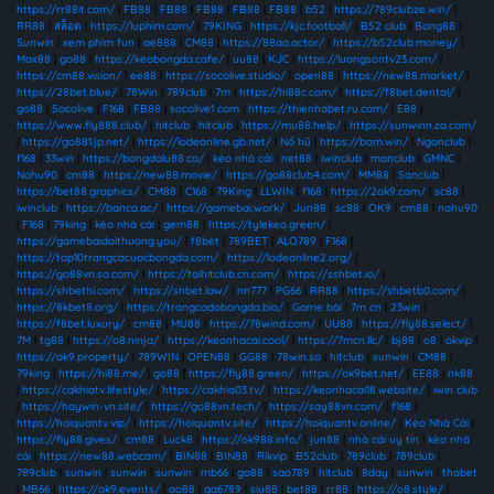
https://rr88it.com/
|
FB88
|
FB88
|
FB88
|
FB88
|
FB88
|
b52
|
https://789clubze.win/
|
RR88
|
สล็อต
|
https://luphim.com/
|
79KING
|
https://kjc.football/
|
B52 club
|
Bong88
|
Sunwin
|
xem phim fun
|
ae888
|
CM88
|
https://88aa.actor/
|
https://b52club.money/
|
Max88
|
go88
|
https://keobongda.cafe/
|
uu88
|
KJC
|
https://luongsontv23.com/
|
https://cm88.vision/
|
ee88
|
https://socolive.studio/
|
open88
|
https://new88.market/
|
https://28bet.blue/
|
78Win
|
789club
|
7m
|
https://hi88c.com/
|
https://f8bet.dental/
|
go88
|
Socolive
|
F168
|
FB88
|
socolive1 com
|
https://thienhabet.ru.com/
|
E88
|
https://www.fly888.club/
|
hitclub
|
hitclub
|
https://mu88.help/
|
https://sunwinn.za.com/
|
https://go881.jp.net/
|
https://lodeonline.gb.net/
|
Nổ hũ
|
https://bom.win/
|
Ngonclub
|
f168
|
33win
|
https://bongdalu88.co/
|
kèo nhà cái
|
net88
|
iwinclub
|
manclub
|
GMNC
|
Nohu90
|
cm88
|
https://new88.movie/
|
https://go88club4.com/
|
MM88
|
Sanclub
|
https://bet88.graphics/
|
CM88
|
C168
|
79King
|
LLWIN
|
f168
|
https://2ok9.com/
|
sc88
|
iwinclub
|
https://banca.ac/
|
https://gamebai.work/
|
Jun88
|
sc88
|
OK9
|
cm88
|
nohu90
|
F168
|
79king
|
kèo nhà cái
|
gem88
|
https://tylekeo.green/
|
https://gamebaidoithuong.you/
|
f8bet
|
789BET
|
ALO789
|
F168
|
https://top10trangcacuocbongda.com/
|
https://lodeonline2.org/
|
https://go88vn.sa.com/
|
https://taihitclub.cn.com/
|
https://sshbet.io/
|
https://shbethi.com/
|
https://shbet.law/
|
nn777
|
PG66
|
RR88
|
https://shbetb0.com/
|
https://8kbet8.org/
|
https://trangcadobongda.bio/
|
Game bài
|
7m cn
|
23win
|
https://f8bet.luxury/
|
cm88
|
MU88
|
https://78wind.com/
|
UU88
|
https://fly88.select/
|
7M
|
tg88
|
https://o8.ninja/
|
https://keonhacai.cool/
|
https://7mcn.llc/
|
bj88
|
o8
|
okvip
|
https://ok9.property/
|
789WIN
|
OPEN88
|
GG88
|
78win.so
|
hitclub
|
sunwin
|
CM88
|
79king
|
https://hi88.me/
|
go88
|
https://fly88.green/
|
https://ok9bet.net/
|
EE88
|
nk88
|
https://cakhiatv.lifestyle/
|
https://cakhia03.tv/
|
https://keonhacai18.website/
|
iwin club
|
https://haywin-vn.site/
|
https://go88vn.tech/
|
https://say88vn.com/
|
f168
|
https://hoiquantv.vip/
|
https://hoiquantv.site/
|
https://hoiquantv.online/
|
Kèo Nhà Cái
|
https://fly88.gives/
|
cm88
|
Luck8
|
https://ok988.info/
|
jun88
|
nhà cái uy tín
|
kèo nhà
cái
|
https://new88.webcam/
|
BIN88
|
BIN88
|
Rikvip
|
B52club
|
789club
|
789club
|
789club
|
sunwin
|
sunwin
|
sunwin
|
mb66
|
go88
|
sao789
|
hitclub
|
8day
|
sunwin
|
thabet
|
MB66
|
https://ok9.events/
|
ao88
|
ga6789
|
siu88
|
bet88
|
rr88
|
https://o8.style/
|