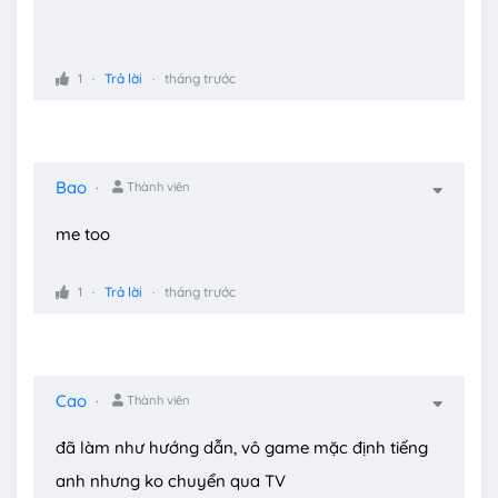
1
Trả lời
tháng trước
Bao
Thành viên
me too
1
Trả lời
tháng trước
Cao
Thành viên
đã làm như hướng dẫn, vô game mặc định tiếng
anh nhưng ko chuyển qua TV