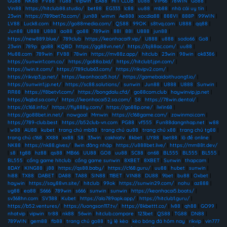
GG88
|
NK88
|
FV88
|
TG88
|
Vipwin
|
EA88
|
HIT CLUB
|
uu88
|
VIP66
|
78WIN
|
Go88
|
Vin88
|
https://hitclub88.studio/
|
bet88
|
EG333
|
lc88
|
uu88
|
mb88
|
nhà cái uy tín
|
23win
|
https://789bet7a.com/
|
jun88
|
winvn
|
Ae888
|
xocdia88
|
888VI
|
888P
|
99WIN
|
LV88
|
Luck8.com
|
https://go88media.com/
|
QS88
|
99OK
|
s8tvq.com
|
U888
|
qq88
|
Jun88
|
U888
|
U888
|
ao88
|
go88
|
789win
|
88I
|
88I
|
U888
|
jun88
|
https://new889.blue/
|
789club
|
https://keonhacai9.vip/
|
U888
|
u888
|
sodo66
|
Go8
|
23win
|
789p
|
go88
|
KQBD
|
https://gg88vn.net/
|
https://bj88ac.com/
|
uu88
|
Mu88.com
|
789win
|
FV88
|
78win
|
https://mv88z.app/
|
hitclub
|
23win
|
98win
|
ok8386
|
https://sunwin1.com.co/
|
https://go88a.bid/
|
https://hitclub1.jpn.com/
|
https://iwin.it.com/
|
https://789club63.com/
|
https://rikvipv2.com/
|
https://rikvip3.jp.net/
|
https://keonhacai5.hot/
|
https://gamebaidoithuong1.io/
|
https://sunwin1.jp.net/
|
https://sc88.solutions/
|
sunwin
|
Jun88
|
U888
|
U888
|
Sunwin
|
RR88
|
https://f8betv1.com/
|
https://bongdalu.cfd/
|
go88com.club
|
haywinvip.jp.net
|
https://kqbd.sa.com/
|
https://keonhacai52.sa.com/
|
S8
|
https://78win.dental/
|
https://c168.info/
|
https://fly888y.com/
|
https://go88p.one/
|
iWin68
|
https://go88bet.in.net/
|
nowgoal
|
Mmwin
|
https://c168game.com/
|
zowinmoi.com
|
https://789-club.best
|
https://b52club-vn.com
|
PG88
|
vf555
|
Fun88dangnhap.net
|
w88
|
w88
|
AU88
|
kubet
|
trang chủ mb88
|
trang chủ au88
|
trang chủ x88
|
trang chủ tg88
|
trang chủ c168
|
XX88
|
xx88
|
S8
|
33win
|
cakhiatv
|
8kbet
|
UY88
|
bet88
|
lô đề online
|
NK88
|
https://nk88.gives/
|
llwin đăng nhập
|
https://u888bet.live/
|
https://mm88t.dev/
|
s8
|
tg88
|
hz88
|
qs88
|
MB66
|
UU88
|
GO8
|
uu88
|
SC88
|
on68
|
BL555
|
BL555
|
BL555
|
BL555
|
cổng game hitclub
|
cổng game sunwin
|
8XBET
|
8XBET
|
Sunwin
|
thapcam
|
8DAY
|
KING88
|
j88
|
https://qs88.baby/
|
https://c168.guru/
|
uu88
|
hubet
|
sunwin
|
hi88
|
TX88
|
DABET
|
DA88
|
TA88
|
SIN88
|
11BET
|
VIN88
|
DU88
|
9bet
|
bu88
|
Oxbet
|
haywin
|
https://say88vn.site/
|
hitclub
|
99ok
|
https://sunwin29.com/
|
nohu
|
az888
|
ug88
|
ea88
|
S666
|
789win
|
s666
|
sunwin
|
sunwin
|
https://keonhacai5.boats/
|
sv368hn.com
|
SV388
|
Kubet
|
https://alo789apk.app/
|
https://hitclub1.guru/
|
https://b52.ventures/
|
https://luongson117.tv/
|
https://8kbettt.co/
|
lv88
|
qh88
|
GO99
|
nhatvip
|
vipwin
|
tr88
|
nk88
|
56win
|
hitclub.compare
|
123bet
|
QS88
|
TG88
|
DN88
|
789WIN
|
gem88
|
fb88
|
trang chủ go88
|
tỷ lệ kèo
|
kèo bóng đá hôm nay
|
rikvip
|
vin777