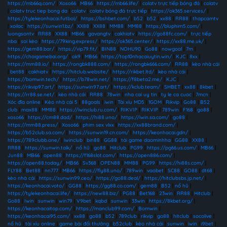
https://mb66q.com/
|
Xoso66
|
MB66
|
https://mb66.life/
|
colatv trực tiếp bóng đá
|
colatv
|
colatv truc tiep bong da
|
colatv
|
colatv bóng đá trực tiếp
|
https://ok365.services/
|
https://tylekeonhacai.futbol/
|
https://bshbet.com/
|
b52
|
b52
|
xx88
|
RR88
|
thapcamtv
|
xoilac
|
https://sunwin1.bz/
|
XX88
|
XX88
|
MM88
|
MM88
|
https://bluphim5.com/
|
luongsontv
|
RR88
|
XX88
|
MB66
|
gavangtv
|
cakhiatv
|
https://go88fc.com/
|
trực tiếp
nba
|
soi kèo
|
https://79king.express/
|
https://ok365.center/
|
https://xx88.me.uk/
|
https://gem88.bar/
|
https://vip79.fit/
|
BIN88
|
NOHU90
|
Go88
|
nowgoal
|
7m
|
https://choigamebai.org/
|
ok9
|
MB66
|
https://top10nhacaiuytin.win/
|
KJC
|
8xx
|
https://mm88.io/
|
https://rongbk888.com/
|
https://rongbk666.com/
|
RR88
|
kèo nhà cái
|
bet88
|
cakhiatv
|
https://hitclub.website/
|
https://rikbet.ltd/
|
kèo nhà cái
|
https://bomwin.tech/
|
https://b78win.net/
|
https://f8beta2.me/
|
KJC
|
https://rikvip97.art/
|
https://sunwin97.art/
|
https://kclub.team/
|
SHBET
|
xx88
|
8kbet
|
https://rr88.se.net/
|
kèo nhà cái
|
RR88
|
78win
|
nha cai uy tin
|
ty le ca cuoc
|
7mcn
|
Xóc đĩa online
|
Kèo nhà cái 5
|
88goals
|
iwin
|
Tài xỉu MD5
|
1GOM
|
Rikvip
|
Go88
|
B52
club
|
max88
|
MM88
|
https://iwinclub.ru.com/
|
RIKVIP
|
RIKVIP
|
789win
|
F168
|
go88
|
xoso66
|
https://cm88.dad/
|
https://hi88.uno/
|
https://iwin.sa.com/
|
go88
|
https://mm88.press/
|
Xoso66
|
phim sex vlxx
|
https://xx88brand.com/
|
https://b52club.sa.com/
|
https://sunwin19.cn.com/
|
https://keonhacai.gdn/
|
https://789clubb.one/
|
iwinclub
|
bin88
|
GG88
|
tải game daominhha
|
GG88
|
XX88
|
RR88
|
https://sunwin.talk/
|
nổ hũ
|
go88
|
Hitclub
|
PG99
|
https://pg66.us.com/
|
MB66
|
Jun88
|
MB66
|
open88
|
https://f168slot.com/
|
https://open886.com/
|
https://open88.today/
|
MB66
|
Sv368
|
OPEN88
|
MM88
|
PG99
|
https://hi88s.com/
|
FLY88
|
Bet88
|
nn777
|
MB66
|
https://fly88.uno/
|
789win
|
vaobet
|
SC88
|
GO88
|
dt68
|
kèo nhà cái
|
https://sunwin99.ceo/
|
https://go88.deal/
|
https://hitclubsbs.jp.net/
|
https://keonhacai.voto/
|
GG88
|
https://gg88.co.com/
|
gem88
|
B52
|
nổ hũ
|
https://tylekeonhacai.life/
|
https://new88.biz/
|
PG88
|
Bet168
|
23win
|
RR88
|
Hitclub
|
Go88
|
Iwin
|
sunwin
|
win79
|
V9bet
|
kqbd
|
sunwin
|
33win
|
https://8kbet.org/
|
https://keonhacaitop.com/
|
https://manclub99.com/
|
Bomwin
|
https://keonhacai95.com/
|
xx88
|
go88
|
b52
|
789club
|
rikvip
|
go88
|
hitclub
|
socolive
|
nổ hũ
|
tài xỉu online
|
game bài đổi thưởng
|
b52club
|
kèo nhà cái
|
sunwin
|
iwin
|
i9bet
|