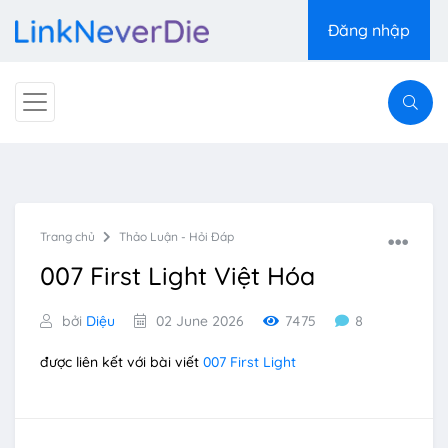
Đăng nhập
Trang chủ
Thảo Luận - Hỏi Đáp
007 First Light Việt Hóa
bởi
Diệu
02 June 2026
7475
8
được liên kết với bài viết
007 First Light