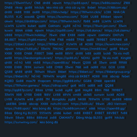
https://33winf.fun/
|
C168
|
dn88
|
vipwin
|
http://qs88.spot/
|
https://lx886.casino/
|
Z188
|
DN88
|
rikvip
|
go88
|
hitclub
|
kèo nhà cái
|
nhà cái uy tín
|
8xbet
|
https://c168com.vip/
|
dn88
|
nk88
|
tt88
|
ao88
|
https://88vv.help/
|
https://789winn.click/
|
LC88
|
NHÀ CÁI
BL555
|
KJC
|
xoso66
|
QH88
|
https://kuwinss.com/
|
TG88
|
UU88
|
88kbet
|
vipwin
|
okwin
|
https://dn88tips.com/
|
https://789winn.tech/
|
fb88
|
xx88
|
LLWIN
|
LLWIN
|
LLWIN
|
LLWIN
|
kubet
|
qq88
|
Cakhiatv
|
uy88
|
nổ hũ
|
https://78win.jpn.com/
|
33win
|
kuwin
|
88AA
|
st666
|
vipwin
|
https://zqs88.com/
|
https://o8.dance/
|
https://o8.claims/
|
U888
|
https://78win.holiday/
|
78win
|
c168
|
EX88
|
nk88
|
vipwin
|
cakhiatv
|
OKFUN
|
88JBET
|
https://tg88.miami/
|
VN6
|
F168
|
mb88
|
TP88
|
qq88
|
789BET
|
OPEN88
|
s8
|
https://28bet.it.com/
|
https://789bet.ac/
|
KUWIN
|
s8
|
AO88
|
https://kuwin.mex.com/
|
vipwin
|
https://lv88.ph/
|
33WIN
|
79KING
|
phimmoi
|
https://mm88.tax/
|
go88
|
98win
|
XX88
|
XX88
|
ON68
|
F8BET
|
S666
|
ee88
|
88VV
|
dn88
|
lv88
|
ao88
|
luck8
|
Tài xỉu md5
|
ee88
|
https://keobongda.uk.net/
|
https://qs88.sh/
|
NOHU
|
go99
|
Tài xỉu md5
|
King88
|
qh88
|
nổ hũ
|
lv88
|
nk88
|
https://open88.io/
|
98win
|
QS88
|
s8
|
33win
|
on68
|
RR88
|
XX88
|
EX88
|
789K
|
sunwin
|
lv88
|
CM88
|
33win
|
f168
|
xx8
|
ad88
|
rtzz
|
GO8
|
LV88
|
QS88
|
qh88
|
qh88
|
789win
|
98win
|
8kbet
|
https://8kbet.cz/
|
https://8kbetgroup.org/
|
https://8kbet.fit/
|
Nổ Hũ
|
789WIN
|
king88
|
nhà cái 8KBET
|
AD88
|
XX8
|
abcvip
|
febet
|
KQBD
|
Go88
|
max79
|
thapcam
|
https://gg888.info/
|
GG88
|
ON68
|
open88
|
https://789winn.games/
|
https://s8top.win/
|
go8
|
kk55
|
ad88
|
xx8
|
QQ88
|
http://qq887p.com/
|
88aa
|
UY88
|
luck8
|
uy88
|
go8
|
Hay88
|
88m
|
f168
|
789BET
|
33WIN
|
X88
|
UY88
|
EA88
|
188V
|
LV88
|
69VN
|
cm88
|
ok365
|
sunwin
|
luck8
|
AO88
|
LV88
|
KUWIN
|
w88
|
qh88
|
7M
|
Bongdalu
|
pg88
|
NK88
|
789WIN
|
UY88
|
ae888
|
HB88
|
ok8386
|
DH88
|
abcvip
|
XX88
|
nohu90 com
|
https://lx88.uk/
|
98win
|
JBO Vietnam
|
https://hi88.spot/
|
kèo bóng đá
|
https://luck88com.net/
|
s666
|
https://open88.gg/
|
88aa
|
Đăng Ký BL555
|
555WIN
|
st666
|
kubet
|
m88
|
8XBET
|
8XBET
|
88VBET
|
fv88
|
58win
|
58win
|
888vi
|
888vnd
|
zx88
|
CAKHIATV
|
Đăng Nhập BL555
|
go99
|
hitclub
|
https://sunwinvy.com/
|
kèo bóng đá
|