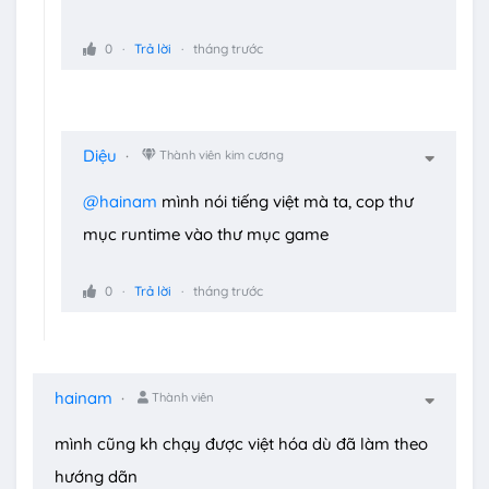
0
Trả lời
tháng trước
Diệu
Thành viên kim cương
@hainam
mình nói tiếng việt mà ta, cop thư
mục runtime vào thư mục game
0
Trả lời
tháng trước
hainam
Thành viên
mình cũng kh chạy được việt hóa dù đã làm theo
hướng dãn