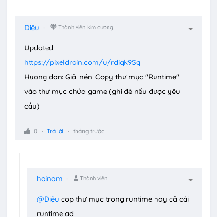
Diệu
Thành viên kim cương
Updated
https://pixeldrain.com/u/rdiqk9Sq
Huong dan: Giải nén, Copy thư mục "Runtime"
vào thư mục chứa game (ghi đè nếu được yêu
cầu)
0
Trả lời
tháng trước
hainam
Thành viên
@Diệu
cop thư mục trong runtime hay cả cái
runtime ad