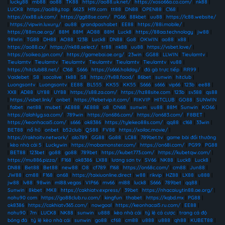
|
lucky88
|
mb88
|
ao88
|
TK88
|
https://ao88.uk.net/
|
https://xoso66a.co.com/
|
nk88
|
LUCK8
|
https://ao88y.top
|
6623
|
H19.com
|
tt88
|
DN88
|
OPEN88
|
C168
|
https://xx88.uk.com/
|
https://gg88se.com/
|
PG66
|
88kbet
|
uu88
|
https://lc88.website/
|
https://vipwin.luxury/
|
au88
|
grandpashabet
|
EE88
|
https://88i.mobile/
|
https://88m.ae.org/
|
88M
|
88M
|
AO88
|
88M
|
Luck8
|
https://88aa.technology
|
jw88
|
98Win
|
TG88
|
DH88
|
AO88
|
123B
|
Luck8
|
DN88
|
Go8
|
OKWIN
|
ao88
|
x88
|
https://ao88.cx/
|
https://nk88.select/
|
tr88
|
nk88
|
uu88
|
https://vsbet.love/
|
https://soikeo.jpn.com/
|
https://gamebai.ae.org/
|
23win
|
GG88
|
LLWIN
|
Tieulamtv
|
Tieulamtv
|
Tieulamtv
|
Tieulamtv
|
Tieulamtv
|
Tieulamtv
|
Tieulamtv
|
vu88
|
https://hitclub88.net/
|
C168
|
S666
|
https://s666.holiday/
|
đá gà trực tiếp
|
RR99
|
Vaidebet
|
S8
|
socolive
|
tk88
|
S8
|
https://fv88.food/
|
86bet
|
sunwin
|
hitclub
|
Luongsontv
|
Luongsontv
|
EE88
|
BL555
|
KK55
|
KK55
|
S666
|
s666
|
vip66
|
123b
|
ee88
|
XX8
|
AD88
|
UY88
|
UY88
|
https://s88.za.com/
|
https://hz88site.com
|
123b
|
sv388
|
qs88
|
https://vsbet.link/
|
onbet
|
https://febetvip.it.com/
|
RIKVIP
|
HITCLUB
|
GO88
|
SUNWIN
|
fabet
|
net88
|
mubet
|
AE888
|
AE888
|
o8
|
ON68
|
sunwin
|
uu88
|
88M
|
Sunwin
|
KO66
|
https://alahlyg.sa.com/
|
789win
|
https://on686.com/
|
https://on683.com/
|
F8BET
|
https://keonhacai5.com/
|
s666
|
ok8386
|
https://tylekeo88s.com/
|
qq88
|
c168
|
33win
|
BET88
|
nổ hũ
|
onbet
|
b52club
|
QS88
|
FV88
|
https://xoilac.movie/
|
https://rakhoitv.network/
|
alo789
|
GG88
|
Go88
|
LC88
|
789bet.tv
|
game bài đổi thưởng
|
kèo nhà cái 5
|
Luckywin
|
https://mobamonster.com/
|
https://on68i.com/
|
PG99
|
PG88
|
BET88
|
123bet
|
go88
|
go88
|
789bet
|
https://kubet773.com/
|
https://kubetqw.com/
|
https://mu886.pizza/
|
F168
|
ok8386
|
LX88
|
lương sơn tv
|
SV66
|
NK88
|
Luck8
|
Luck8
|
DN88
|
Bet88
|
Bet88
|
new88
|
O8
|
cf789
|
f168
|
https://on68c.com/
|
cm88
|
Jun88
|
JW88
|
cm88
|
F168
|
on68
|
https://taixiuonline.direct
|
w88
|
rikvip
|
HZ88
|
LX88
|
u888
|
jw88
|
lv88
|
98win
|
ml88.vegas
|
VIP66
|
mv66
|
ml88
|
luck8
|
S666
|
789bet
|
qq88
|
Sunwin
|
8kbet
|
MK8
|
https://cakhiatv.express/
|
39bet
|
https://nhacaiuytin88.ae.org/
|
nohu90 com
|
https://go88club.ru.com/
|
kingfun
|
thabet
|
https://kqbd.mx
|
PG88
|
ok8386
|
https://cakhiatv365.com/
|
nowgoal
|
https://keonhacai5.ru.com/
|
EE88
|
nohu90
|
7m
|
LUCK8
|
NK88
|
sunwin
|
u888
|
kèo nhà cái
|
tỷ lệ cá cược
|
trang cá độ
bóng đá
|
tỷ lệ kèo nhà cái
|
sunwin
|
go88
|
cf68
|
cm88
|
u888
|
u888
|
qh88
|
KUBET88
|