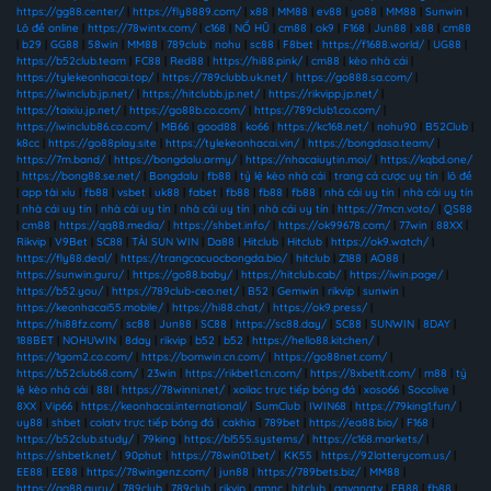
https://gg88.center/
|
https://fly8889.com/
|
x88
|
MM88
|
ev88
|
yo88
|
MM88
|
Sunwin
|
Lô đề online
|
https://78wintx.com/
|
c168
|
NỔ HŨ
|
cm88
|
ok9
|
F168
|
Jun88
|
x88
|
cm88
|
b29
|
GG88
|
58win
|
MM88
|
789club
|
nohu
|
sc88
|
F8bet
|
https://f1688.world/
|
UG88
|
https://b52club.team
|
FC88
|
Red88
|
https://hi88.pink/
|
cm88
|
kèo nhà cái
|
https://tylekeonhacai.top/
|
https://789clubb.uk.net/
|
https://go888.sa.com/
|
https://iwinclub.jp.net/
|
https://hitclubb.jp.net/
|
https://rikvipp.jp.net/
|
https://taixiu.jp.net/
|
https://go88b.co.com/
|
https://789club1.co.com/
|
https://iwinclub86.co.com/
|
MB66
|
good88
|
ko66
|
https://kc168.net/
|
nohu90
|
B52Club
|
k8cc
|
https://go88play.site
|
https://tylekeonhacai.vin/
|
https://bongdaso.team/
|
https://7m.band/
|
https://bongdalu.army/
|
https://nhacaiuytin.moi/
|
https://kqbd.one/
|
https://bong88.se.net/
|
Bongdalu
|
fb88
|
tỷ lệ kèo nhà cái
|
trang cá cược uy tín
|
lô đề
|
app tài xỉu
|
fb88
|
vsbet
|
uk88
|
fabet
|
fb88
|
fb88
|
fb88
|
nhà cái uy tín
|
nhà cái uy tín
|
nhà cái uy tín
|
nhà cái uy tín
|
nhà cái uy tín
|
nhà cái uy tín
|
https://7mcn.voto/
|
QS88
|
cm88
|
https://qq88.media/
|
https://shbet.info/
|
https://ok99678.com/
|
77win
|
88XX
|
Rikvip
|
V9Bet
|
SC88
|
TẢI SUN WIN
|
Da88
|
Hitclub
|
Hitclub
|
https://ok9.watch/
|
https://fly88.deal/
|
https://trangcacuocbongda.bio/
|
hitclub
|
Z188
|
AO88
|
https://sunwin.guru/
|
https://go88.baby/
|
https://hitclub.cab/
|
https://iwin.page/
|
https://b52.you/
|
https://789club-ceo.net/
|
B52
|
Gemwin
|
rikvip
|
sunwin
|
https://keonhacai55.mobile/
|
https://hi88.chat/
|
https://ok9.press/
|
https://hi88fz.com/
|
sc88
|
Jun88
|
SC88
|
https://sc88.day/
|
SC88
|
SUNWIN
|
8DAY
|
188BET
|
NOHUWIN
|
8day
|
rikvip
|
b52
|
b52
|
https://hello88.kitchen/
|
https://1gom2.co.com/
|
https://bomwin.cn.com/
|
https://go88net.com/
|
https://b52club68.com/
|
23win
|
https://rikbet1.cn.com/
|
https://8xbetlt.com/
|
m88
|
tỷ
lệ kèo nhà cái
|
88I
|
https://78winni.net/
|
xoilac trực tiếp bóng đá
|
xoso66
|
Socolive
|
8XX
|
Vip66
|
https://keonhacai.international/
|
SumClub
|
IWIN68
|
https://79king1.fun/
|
uy88
|
shbet
|
colatv trực tiếp bóng đá
|
cakhia
|
789bet
|
https://ea88.bio/
|
F168
|
https://b52club.study/
|
79king
|
https://bl555.systems/
|
https://c168.markets/
|
https://shbetk.net/
|
90phut
|
https://78win01.bet/
|
KK55
|
https://92lotterycom.us/
|
EE88
|
EE88
|
https://78wingenz.com/
|
jun88
|
https://789bets.biz/
|
MM88
|
https://gg88.guru/
|
789club
|
789club
|
rikvip
|
gmnc
|
hitclub
|
gavangtv
|
FB88
|
fb88
|