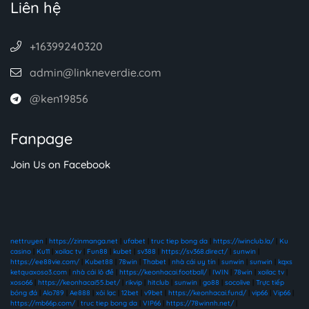
Liên hệ
+16399240320
admin@linkneverdie.com
@ken19856
Fanpage
Join Us on Facebook
nettruyen
|
https://zinmanga.net
|
ufabet
|
truc tiep bong da
|
https://iwinclub.la/
|
Ku
casino
|
Ku11
|
xoilac tv
|
Fun88
|
kubet
|
sv388
|
https://sv368.direct/
|
sunwin
|
https://ee88vie.com/
|
Kubet88
|
78win
|
Thabet
|
nhà cái uy tín
|
sunwin
|
sunwin
|
kqxs
ketquaxoso3.com
|
nhà cái lô đề
|
https://keonhacai.football/
|
IWIN
|
78win
|
xoilac tv
|
xoso66
|
https://keonhacai55.bet/
|
rikvip
|
hitclub
|
sunwin
|
go88
|
socolive
|
Trực tiếp
bóng đá
|
Alo789
|
Ae888
|
xôi lạc
|
12bet
|
v9bet
|
https://keonhacai.fund/
|
vip66
|
Vip66
|
https://mb66p.com/
|
truc tiep bong da
|
VIP66
|
https://78winnh.net/
|