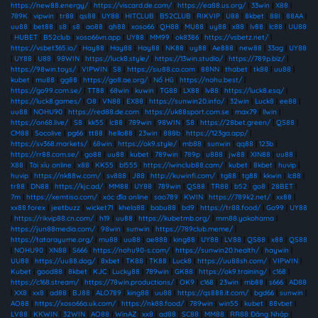
https://new88.energy/
|
https://viscard.de.com/
|
https://ea88.us.org/
|
33win
|
X88
|
789K
|
vipwin
|
tr88
|
qs88
|
UY88
|
HITCLUB
|
B52CLUB
|
RIKVIP
|
U88
|
8kbet
|
88I
|
88AA
|
uu88
|
bet88
|
s8
|
s8
|
ao88
|
qh88
|
xoso66
|
QH88
|
MU88
|
uy88
|
x88
|
lv88
|
lc88
|
UU88
|
HUBET
|
B52club
|
xoso66vn.app
|
UY88
|
MM99
|
ok8386
|
https://vsbetz.net/
|
https://vsbet365.io/
|
Hay88
|
Hay88
|
Hay88
|
NK88
|
uy88
|
Ae888
|
new88
|
33ag
|
UY88
|
UY88
|
U88
|
98WIN
|
https://luck8.style/
|
https://13win.studio/
|
https://789p.biz/
|
https://98win.toys/
|
VIPWIN
|
S8
|
https://siu88.co.com
|
88NN
|
thabet
|
tk88
|
uu88
|
kubet
|
mu88
|
gg88
|
https://go8.ae.org/
|
Nổ Hũ
|
https://nohu.best/
|
https://go99.com.se/
|
TT88
|
68win
|
kuwin
|
TG88
|
LX88
|
lv88
|
https://luck8.esq/
|
https://luck8.games/
|
O8
|
VN88
|
EX88
|
https://sunwin20.info/
|
32win
|
Luck8
|
ee88
|
uu88
|
NOHU90
|
https://red88.de.com
|
https://uk88sport.com.se
|
max79
|
llwin
|
https://on68.live/
|
S8
|
kk55
|
lc88
|
789win
|
98WIN
|
S8
|
https://28bet.green/
|
QS88
|
CM88
|
Socolive
|
pg66
|
tt88
|
hello88
|
23win
|
888b
|
https://123ga.app/
|
https://sv368.markets/
|
68win
|
https://ok9.style/
|
mb88
|
sunwin
|
qq88
|
123b
|
https://rr88.com.se/
|
go88
|
uu88
|
kubet
|
789win
|
789p
|
u888
|
jw88
|
XIN88
|
uu88
|
X88
|
Tài xỉu online
|
x88
|
KK55
|
bl555
|
https://iwinclub88.cam/
|
kubet
|
8kbet
|
huvip
|
huvip
|
https://nk88w.com/
|
sv888
|
J88
|
http://kuwinfi.com/
|
tg88
|
tg88
|
kkwin
|
lc88
|
tr88
|
DN88
|
https://kjc.ad/
|
MM88
|
UY88
|
789win
|
QS88
|
TR88
|
b52
|
go8
|
28BET
|
7m
|
https://xemtiso.com/
|
xóc đĩa online
|
sao789
|
KWIN
|
https://789k2.net/
|
xx88
|
xx88.forex
|
jeetbuzz
|
wicket71
|
khela88
|
babu88
|
bd9
|
https://tr88.food/
|
Go99
|
UY88
|
https://rikvip88.cn.com/
|
h19
|
uu88
|
https://kubetmb.org/
|
mm88.yokohama
|
https://jun88media.com/
|
98win
|
sunwin
|
https://789club.meme/
|
https://tatarayume.org/
|
mu88
|
uu88
|
ae888
|
king88
|
UY88
|
LV88
|
QS88
|
x88
|
QS88
|
NOHU90
|
XN88
|
S666
|
https://nohu90-s.com/
|
https://sunwin20.health/
|
haywin
|
UU88
|
https://uu88.dog/
|
8xbet
|
TK88
|
TK88
|
Luck8
|
https://uu88sh.com/
|
VIPWIN
|
Kubet
|
good88
|
8kbet
|
KJC
|
Lucky88
|
789win
|
GK88
|
https://ok9.training/
|
c168
|
https://c168.stream/
|
https://78win.productions/
|
OK9
|
c168
|
23win
|
mb88
|
s666
|
AD88
|
XX8
|
xx8
|
ad88
|
BJ88
|
ALO789
|
king88
|
uu88
|
https://qs888.it.com/
|
bgd66
|
sunwin
|
AO88
|
https://xoso66a.uk.com/
|
https://nk88.food/
|
789win
|
win55
|
kubet
|
88vbet
|
LV88
|
KKWIN
|
32WIN
|
AO88
|
WinAZ
|
xx8
|
ad88
|
SC88
|
MM88
|
RR88 Đăng Nhập
|