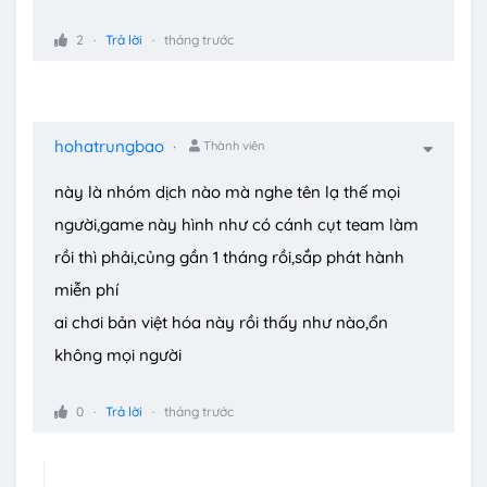
2
Trả lời
tháng trước
hohatrungbao
Thành viên
này là nhóm dịch nào mà nghe tên lạ thế mọi
người,game này hình như có cánh cụt team làm
rồi thì phải,củng gần 1 tháng rồi,sắp phát hành
miễn phí
ai chơi bản việt hóa này rồi thấy như nào,ổn
không mọi người
0
Trả lời
tháng trước