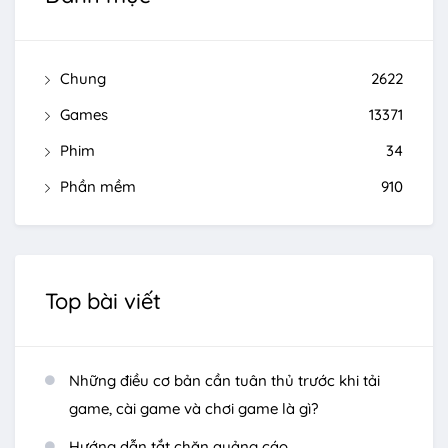
Chung
2622
Games
13371
Phim
34
Phần mềm
910
Top bài viết
Những điều cơ bản cần tuân thủ trước khi tải
game, cài game và chơi game là gì?
Hướng dẫn tắt chặn quảng cáo