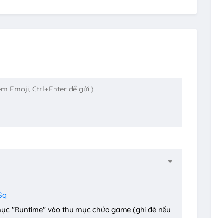
Sq
mục "Runtime" vào thư mục chứa game (ghi đè nếu