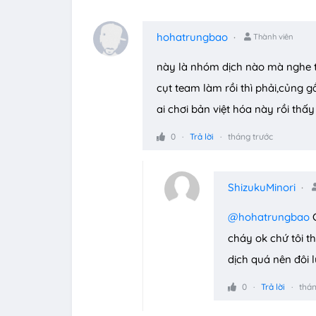
hohatrungbao
Thành viên
này là nhóm dịch nào mà nghe t
cụt team làm rồi thì phải,củng g
ai chơi bản việt hóa này rồi th
0
Trả lời
tháng trước
ShizukuMinori
@hohatrungbao
C
cháy ok chứ tôi t
dịch quá nên đôi 
0
Trả lời
thán