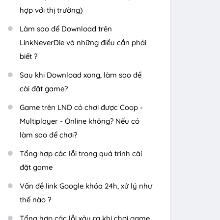
hợp với thị trường)
Làm sao để Download trên
LinkNeverDie và những điều cần phải
biết ?
Sau khi Download xong, làm sao để
cài đặt game?
Game trên LND có chơi được Coop -
Multiplayer - Online không? Nếu có
làm sao để chơi?
Tổng hợp các lỗi trong quá trình cài
đặt game
Vấn đề link Google khóa 24h, xử lý như
thế nào ?
Tổng hợp các lỗi xảy ra khi chơi game