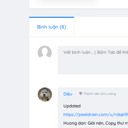
Bình luận
(8)
Diệu
Thành viên kim cương
Updated
https://pixeldrain.com/u/rdiqk9
Huong dan: Giải nén, Copy thư 