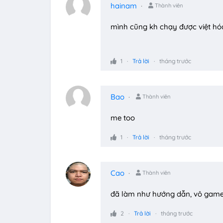
hainam
Thành viên
mình cũng kh chạy được việt h
1
Trả lời
tháng trước
Bao
Thành viên
me too
1
Trả lời
tháng trước
Cao
Thành viên
đã làm như hướng dẫn, vô game
2
Trả lời
tháng trước