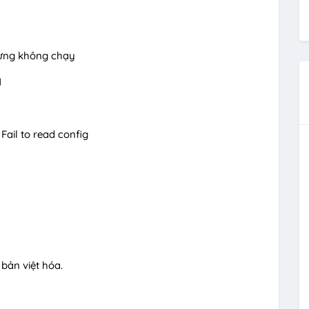
hưng không chạy
1
- Fail to read config
bản việt hóa.