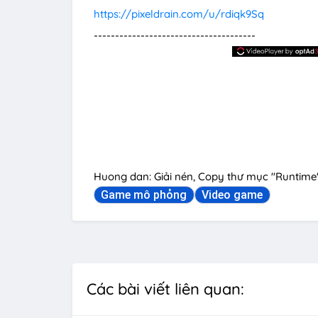
https://pixeldrain.com/u/rdiqk9Sq
--------------------------------------
Huong dan: Giải nén, Copy thư mục "Runtim
Game mô phỏng
Video game
Các bài viết liên quan: