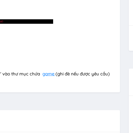
e" vào thư mục chứa
game
(ghi đè nếu được yêu cầu)