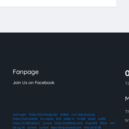
Fanpage
Join Us on Facebook
T
M
T
nettruyen
|
https://zinmanga.net
|
ufabet
|
truc tiep bong da
|
https://iwinclub.la/
|
Ku casino
|
Ku11
|
xoilac tv
|
Fun88
|
kubet
|
sv388
|
ti
https://sv368.direct/
|
sunwin
|
https://ee88vie.com/
|
Kubet88
|
78win
|
nhà
cái uy tín
|
sunwin
|
sunwin
|
kqxs ketquaxoso3.com
|
nhà cái lô đề
|