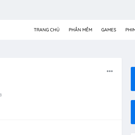
TRANG CHỦ
PHẦN MỀM
GAMES
PHI
8