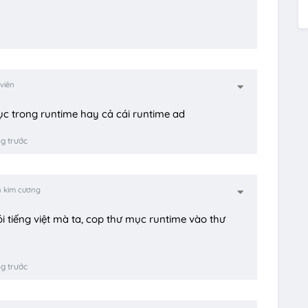
viên
c trong runtime hay cả cái runtime ad
g trước
n kim cương
i tiếng việt mà ta, cop thư mục runtime vào thư
g trước