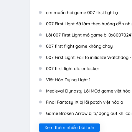
em muốn hỏi game 007 first light ạ
007 First Light đã làm theo hướng dẫn n
Lỗi 007 First Light mở game bị 0x8007024
007 first flight game không chạy
007 First Light: Fail to initialize Watchdog 
007 first light dlc unlocker
Việt Hóa Dying Light 1
Medieval Dynasty Lỗi MOd game việt hóa
Final Fantasy IX bị lỗi patch việt hóa ạ
Game Broken Arrow bị tự động out khi cài 
Xem thêm nhiều bài hơn