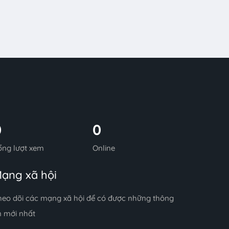
0
0
ổng lượt xem
Online
ạng xã hội
heo dõi các mạng xã hội để có được những thông
n mới nhất