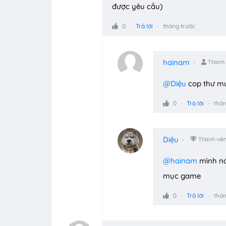
được yêu cầu)
0
Trả lời
tháng trước
hainam
Thành 
@Diệu
cop thư mụ
0
Trả lời
thán
Diệu
Thành viê
@hainam
mình nó
mục game
0
Trả lời
thán