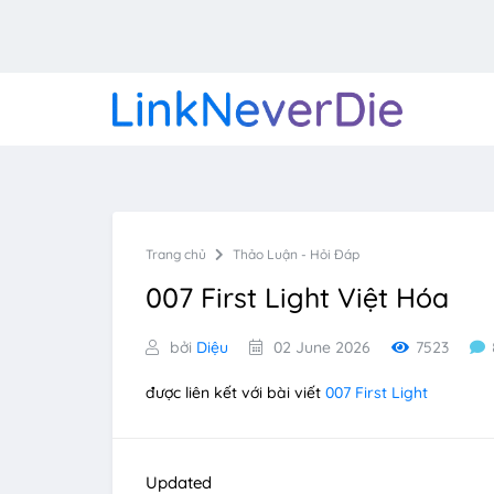
Trang chủ
Thảo Luận - Hỏi Đáp
007 First Light Việt Hóa
bởi
Diệu
02 June 2026
7523
được liên kết với bài viết
007 First Light
Updated