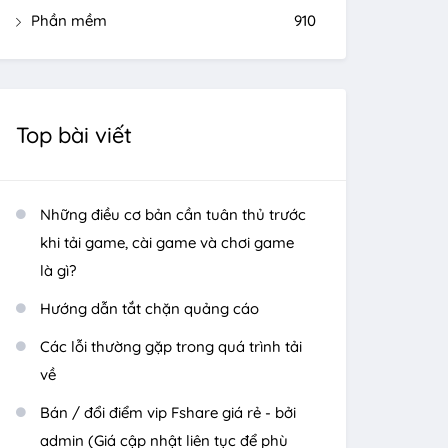
Phần mềm
910
Top bài viết
Những điều cơ bản cần tuân thủ trước
khi tải game, cài game và chơi game
là gì?
Hướng dẫn tắt chặn quảng cáo
Các lỗi thường gặp trong quá trình tải
về
Bán / đổi điểm vip Fshare giá rẻ - bởi
admin (Giá cập nhật liên tục để phù