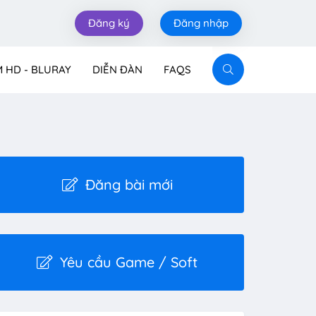
Đăng ký
Đăng nhập
M HD - BLURAY
DIỄN ĐÀN
FAQS
Đăng bài mới
Yêu cầu Game / Soft