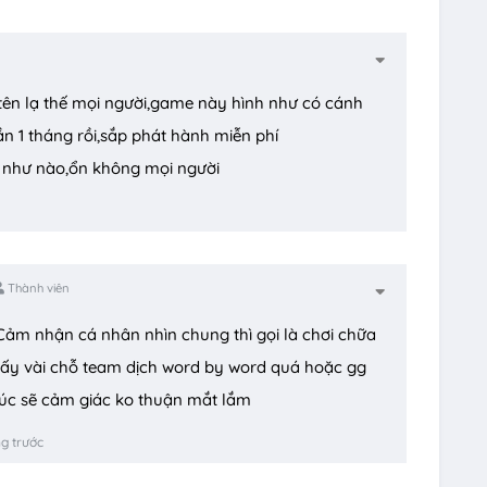
ên lạ thế mọi người,game này hình như có cánh
ần 1 tháng rồi,sắp phát hành miễn phí
ấy như nào,ổn không mọi người
Thành viên
ảm nhận cá nhân nhìn chung thì gọi là chơi chữa
hấy vài chỗ team dịch word by word quá hoặc gg
lúc sẽ cảm giác ko thuận mắt lắm
g trước